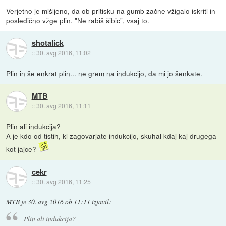
Verjetno je mišljeno, da ob pritisku na gumb začne vžigalo iskriti in
posledično vžge plin. "Ne rabiš šibic", vsaj to.
shotalick
::
30. avg 2016, 11:02
Plin in še enkrat plin... ne grem na indukcijo, da mi jo šenkate.
MTB
::
30. avg 2016, 11:11
Plin ali indukcija?
A je kdo od tistih, ki zagovarjate indukcijo, skuhal kdaj kaj drugega
kot jajce?
cekr
::
30. avg 2016, 11:25
MTB
je
30. avg 2016 ob 11:11
izjavil
:
Plin ali indukcija?