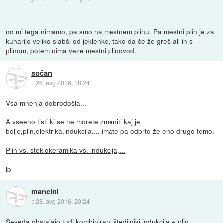
no mi tega nimamo, pa smo na mestnem plinu. Pa mestni plin je za
kuharijo veliko slabši od jeklenke, tako da če že greš all in s
plinom, potem nima veze mestni plinovod.
sočan
::
28. avg 2016, 18:24
Vsa mnenja dobrodošla...
A vseeno tisti ki se ne morete zmeniti kaj je
bolje,plin,elektrika,indukcija.... imate pa odprto že eno drugo temo.
Plin vs. steklokeramika vs. indukcija,...
lp
mancini
::
28. avg 2016, 20:24
Seveda obstajajo tudi kombinirani štedilniki indukcija + plin