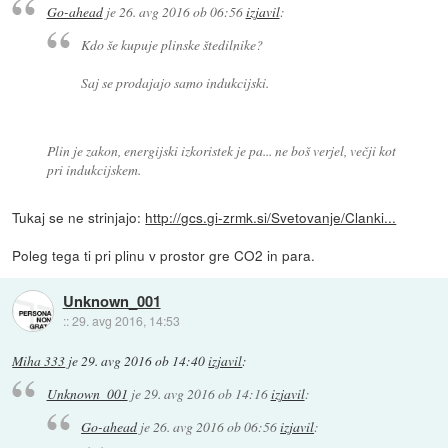
Go-ahead
je
26. avg 2016 ob 06:56
izjavil
:
Kdo še kupuje plinske štedilnike?
Saj se prodajajo samo indukcijski.
Plin je zakon, energijski izkoristek je pa... ne boš verjel, večji kot
pri indukcijskem.
Tukaj se ne strinjajo:
http://gcs.gi-zrmk.si/Svetovanje/Clanki...
Poleg tega ti pri plinu v prostor gre CO2 in para.
Unknown_001
::
29. avg 2016, 14:53
Miha 333
je
29. avg 2016 ob 14:40
izjavil
:
Unknown_001
je
29. avg 2016 ob 14:16
izjavil
:
Go-ahead
je
26. avg 2016 ob 06:56
izjavil
: