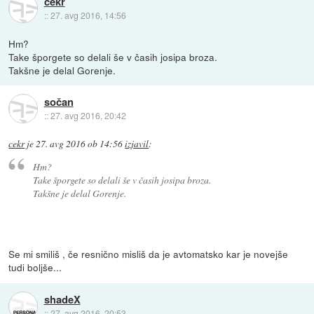
cekr
::
27. avg 2016, 14:56
Hm?
Take šporgete so delali še v časih josipa broza.
Takšne je delal Gorenje.
sočan
::
27. avg 2016, 20:42
cekr
je
27. avg 2016 ob 14:56
izjavil
:
Hm?
Take šporgete so delali še v časih josipa broza.
Takšne je delal Gorenje.
Se mi smiliš , če resnično misliš da je avtomatsko kar je novejše
tudi boljše...
shadeX
::
27. avg 2016, 20:53