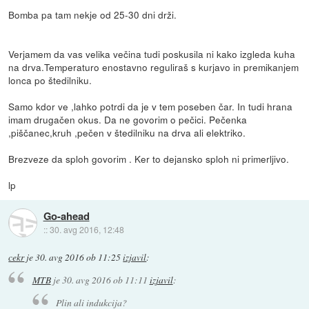
Bomba pa tam nekje od 25-30 dni drži.
Verjamem da vas velika večina tudi poskusila ni kako izgleda kuha
na drva.Temperaturo enostavno reguliraš s kurjavo in premikanjem
lonca po štedilniku.
Samo kdor ve ,lahko potrdi da je v tem poseben čar. In tudi hrana
imam drugačen okus. Da ne govorim o pečici. Pečenka
,piščanec,kruh ,pečen v štedilniku na drva ali elektriko.
Brezveze da sploh govorim . Ker to dejansko sploh ni primerljivo.
lp
Go-ahead
::
30. avg 2016, 12:48
cekr
je
30. avg 2016 ob 11:25
izjavil
:
MTB
je
30. avg 2016 ob 11:11
izjavil
:
Plin ali indukcija?