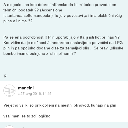
A mogoče zna kdo dobro italijansko da bi mi točno prevedel en
tehnični podatek ?? (Accensione
Istantanea sottomanopola ) To je v povezavi ,ali ima električni vžig
plina ali nima ??
Pa še ena podrobnost !! Plin uporabljajo v Italiji isti kot pri nas ??
Ker vidim da je možnost /standardno nastavljeno po večini na LPG
plin in pa opcijsko dodane dize za zemeljski plin .. Se pravi ,plinske
bombe imamo polnjene z istim plinom ??
lp
mancini
::
27. avg 2016, 14:45
Verjetno vsi ki so priklopljeni na mestni plinovod, kuhajo na plin
vsaj meni se to zdi logično