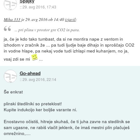
Spajky
::
29. avg 2016, 17:43
Miha 333
je
29. avg 2016 ob 14:40
izjavil
:
... pri plinu v prostor gre CO2 in para.
ja, če je kdo tako tumbast, da si ne montira nape z ventom in
izhodom v zračnik že ... pa tudi ljudje baje dihajo in sproščajo CO2
in vodne hlape, pa nekaj vode tudi izhlapi med kuhanjem, no ja,
vsaj zdi se mi
...
Go-ahead
::
29. avg 2016, 22:14
Še enkrat
plinski štedilniki so preteklost!
Kupite indukcijo ker boljše varante ni.
Enostavno očistiš, hitreje skuhaš, če ti juha zavre na stedilnik se
sam ugasne, ne rabiš vlačit jeklenk, če imaš mestni plin plačuješ
omrežnino,....