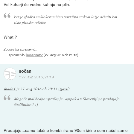
Vsi kuharji še vedno kuhajo na plin.
ker je gladko steklokeramično površino stokrat lažje očistiti kot
tiste plinske rešetke
What ?
Zgodovina sprememb…
spremenilo:
konspirator
(
27. avg 2016 ob 21:15
)
sočan
::
27. avg 2016, 21:19
shadeX
je
27. avg 2016 ob 20:53
izjavil
:
Mogoče mal bedno vprašanje.. ampak a v Sloveniji ne prodajajo
štedilnikov? :)
Prodajajo...samo takšne kombinirane 90cm širine sem našel samo