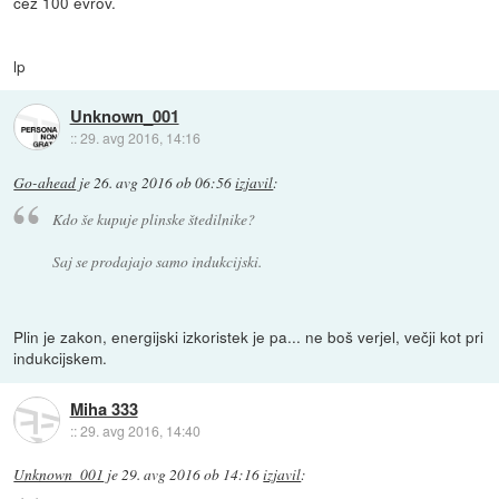
čez 100 evrov.
lp
Unknown_001
::
29. avg 2016, 14:16
Go-ahead
je
26. avg 2016 ob 06:56
izjavil
:
Kdo še kupuje plinske štedilnike?
Saj se prodajajo samo indukcijski.
Plin je zakon, energijski izkoristek je pa... ne boš verjel, večji kot pri
indukcijskem.
Miha 333
::
29. avg 2016, 14:40
Unknown_001
je
29. avg 2016 ob 14:16
izjavil
: