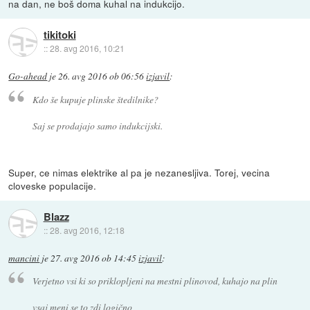
na dan, ne boš doma kuhal na indukcijo.
tikitoki
::
28. avg 2016, 10:21
Go-ahead
je
26. avg 2016 ob 06:56
izjavil
:
Kdo še kupuje plinske štedilnike?
Saj se prodajajo samo indukcijski.
Super, ce nimas elektrike al pa je nezanesljiva. Torej, vecina
cloveske populacije.
Blazz
::
28. avg 2016, 12:18
mancini
je
27. avg 2016 ob 14:45
izjavil
:
Verjetno vsi ki so priklopljeni na mestni plinovod, kuhajo na plin
vsaj meni se to zdi logično