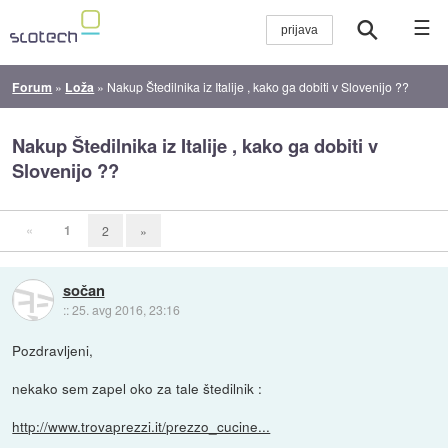
☰
Forum
»
Loža
»
Nakup Štedilnika iz Italije , kako ga dobiti v Slovenijo ??
Nakup Štedilnika iz Italije , kako ga dobiti v
Slovenijo ??
«
1
2
»
sočan
::
25. avg 2016, 23:16
Pozdravljeni,
nekako sem zapel oko za tale štedilnik :
http://www.trovaprezzi.it/prezzo_cucine...