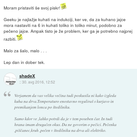
Moram pristaviti še svoj piskr!
Geeku je najlažje kuhati na indukciji, ker ve, da za kuhano jajce
mora nastaviti na 6 in kuhati toliko in toliko minut, podobno za
pečeno jajce. Ampak tisto je že problem, ker ga je potrebno najprej
razbiti.
Malo za šalo, malo . . .
Lep dan in dober tek.
shadeX
::
30. avg 2016, 12:52
Verjamem da vas velika večina tudi poskusila ni kako izgleda
kuha na drva.Temperaturo enostavno reguliraš s kurjavo in
premikanjem lonca po štedilniku.
Samo kdor ve ,lahko potrdi da je v tem poseben čar. In tudi
hrana imam drugačen okus. Da ne govorim o pečici. Pečenka
,piščanec,kruh ,pečen v štedilniku na drva ali elektriko.