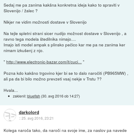
Sedaj me pa zanima kakšna konkretna ideja kako to spraviti v
Slovenijo / žalec ?
Nikjer ne vidim možnosti dostave v Slovenijo
Na tejle spletni strani sicer nudijo možnost dostave v Slovenijo , a
ravno tega modela štedilnika nimajo....
Imajo isti model ampak s plinsko pečico kar me pa ne zanima ker
nimam izkušenj z njo.
"
http://www.electronic-bazar.com/it/cuci...
"
Pozna kdo kakšno trgovino kjer bi se to dalo naročiti (PB965MW) ,
ali pa da bi bilo možno prevzeti vsaj nekje v Trstu ??
Hvala...
zaklenil:
bluefish
(
30. avg 2016 ob 14:27
)
darkolord
::
25. avg 2016, 23:21
Kolega naroča tako, da naroči na svoje ime, za naslov pa navede