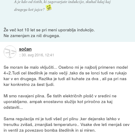
A je kdo od tistih, ki zagovarjate indukcijo, skuhal kdaj kaj
drugega kot jajce?
Že več kot 10 let se pri meni uporablja indukcijo.
Ne zamenjam za nič drugega.
sočan
::
30. avg 2016, 12:41
Se moram še malo vključiti... Osebno mi je najbolj primeren model
4+2.Tudi cel štedilnik je malo večji ,tako da se lonci tudi ne rukajo
kar v en drugega. Razlika je tudi ali kuhate za dva , ali pa pri nas
kar konkretno za šest ljudi.
Mi smo navajeni plina. Še tistih električnih plošč v sredini ne
uporabljamo. ampak enostavno služijo kot priročno za kaj
odstaviti...
Sama regulacija mi je tudi všeč pri plinu ,ker dejansko lahko v
trenutku zvišaš, zmanjšaš temperaturo.. Vsake dve leti menjaš cev
in ventil za povezavo bomba štedilnik in si miren.