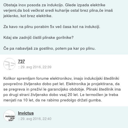
Obstaja inox posoda za indukcijo. Glede izpada elektrike
verjemi,da boš večkrat sredi kuharije ostal brez plina,če imaš
jeklenko, kot brez elektrike.
Za kavo na plinu porabim 5x več časa kot na indukciji.
Kdaj ste zadnjič čistili plinske gorilnike?
Če pa nabavljaš za gostilno, potem pa kar po plinu.
737
::
29. avg 2016, 22:39
Kolikor spremljam forume elektronikov, imajo indukcijski štedilniki
povprečno življensko dobo pet let. Elektronika je projektirana, da
se pregreva in preživi le garancijsko obdobje. Plinski štedilnik ima
po drugi strani življensko dobo vsaj 20 let. Le termočlen je treba
menjati na 10 let, da ne rabimo predolgo držati gumba.
Invictus
::
29. avg 2016, 22:40