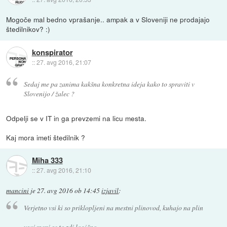
Mogoče mal bedno vprašanje.. ampak a v Sloveniji ne prodajajo
štedilnikov? :)
konspirator
::
27. avg 2016, 21:07
Sedaj me pa zanima kakšna konkretna ideja kako to spraviti v
Slovenijo / žalec ?
Odpelji se v IT in ga prevzemi na licu mesta.
Kaj mora imeti štedilnik ?
Miha 333
::
27. avg 2016, 21:10
mancini
je
27. avg 2016 ob 14:45
izjavil
:
Verjetno vsi ki so priklopljeni na mestni plinovod, kuhajo na plin
vsaj meni se to zdi logično