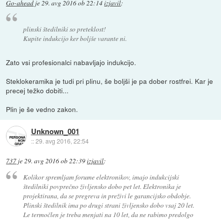
Go-ahead
je
29. avg 2016 ob 22:14
izjavil
:
plinski štedilniki so preteklost!
Kupite indukcijo ker boljše varante ni.
Zato vsi profesionalci nabavljajo indukcijo.
Steklokeramika je tudi pri plinu, še boljši je pa dober rostfrei. Kar je
precej težko dobiti...
Plin je še vedno zakon.
Unknown_001
::
29. avg 2016, 22:54
737
je
29. avg 2016 ob 22:39
izjavil
:
Kolikor spremljam forume elektronikov, imajo indukcijski
štedilniki povprečno življensko dobo pet let. Elektronika je
projektirana, da se pregreva in preživi le garancijsko obdobje.
Plinski štedilnik ima po drugi strani življensko dobo vsaj 20 let.
Le termočlen je treba menjati na 10 let, da ne rabimo predolgo