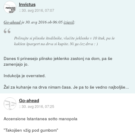
Invictus
::
30. avg 2016, 07:07
Go-ahead
je
30. avg 2016 ob 06:05
izjavil
:
Polirajte si plinske štedilnike, vlačite jeklenke v 10 štuk, pa še
kakšen špargert na drva si kupite. Ni ga čez drva : )
Danes ti prinesejo plinsko jeklenko zastonj na dom, pa še
zamenjajo jo.
Indukcija je overrated.
Žal za kuhanje na drva nimam časa. Je pa to še vedno najboljše...
Go-ahead
::
30. avg 2016, 07:25
Accensione Istantanea sotto manopola
"Takojšen vžig pod gumbom"