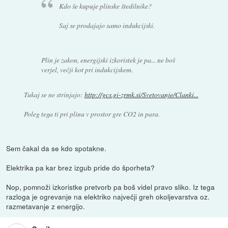
Kdo še kupuje plinske štedilnike?
Saj se prodajajo samo indukcijski.
Plin je zakon, energijski izkoristek je pa... ne boš
verjel, večji kot pri indukcijskem.
Tukaj se ne strinjajo:
http://gcs.gi-zrmk.si/Svetovanje/Clanki...
Poleg tega ti pri plinu v prostor gre CO2 in para.
Sem čakal da se kdo spotakne.
Elektrika pa kar brez izgub pride do šporheta?
Nop, pomnoži izkoristke pretvorb pa boš videl pravo sliko. Iz tega
razloga je ogrevanje na elektriko največji greh okoljevarstva oz.
razmetavanje z energijo.