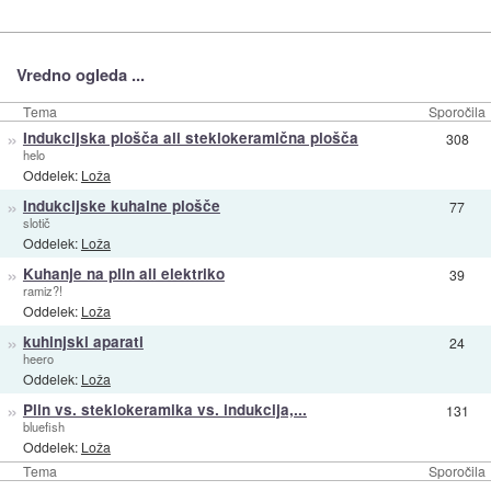
Vredno ogleda ...
Tema
Sporočila
»
Indukcijska plošča ali steklokeramična plošča
308
helo
Oddelek:
Loža
»
Indukcijske kuhalne plošče
77
slotič
Oddelek:
Loža
»
Kuhanje na plin ali elektriko
39
ramiz?!
Oddelek:
Loža
»
kuhinjski aparati
24
heero
Oddelek:
Loža
»
Plin vs. steklokeramika vs. indukcija,...
131
bluefish
Oddelek:
Loža
Tema
Sporočila