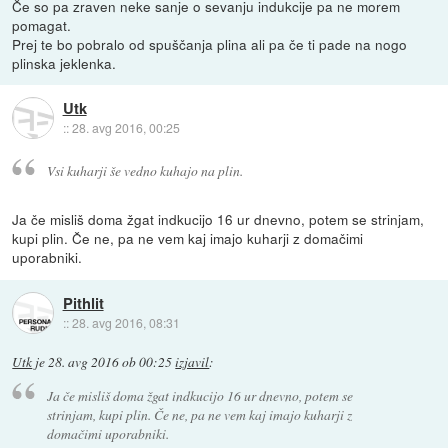
Če so pa zraven neke sanje o sevanju indukcije pa ne morem
pomagat.
Prej te bo pobralo od spuščanja plina ali pa če ti pade na nogo
plinska jeklenka.
Utk
::
28. avg 2016, 00:25
Vsi kuharji še vedno kuhajo na plin.
Ja če misliš doma žgat indkucijo 16 ur dnevno, potem se strinjam,
kupi plin. Če ne, pa ne vem kaj imajo kuharji z domačimi
uporabniki.
Pithlit
::
28. avg 2016, 08:31
Utk
je
28. avg 2016 ob 00:25
izjavil
:
Ja če misliš doma žgat indkucijo 16 ur dnevno, potem se
strinjam, kupi plin. Če ne, pa ne vem kaj imajo kuharji z
domačimi uporabniki.