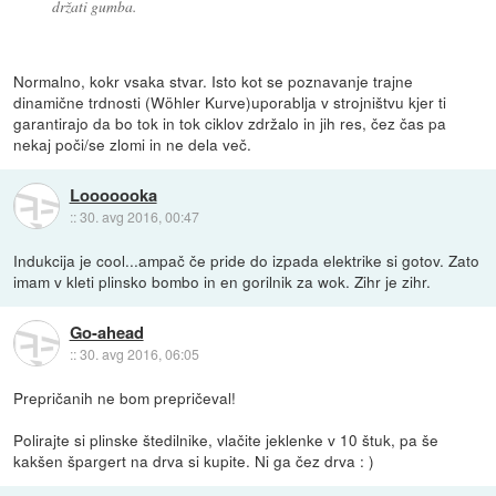
držati gumba.
Normalno, kokr vsaka stvar. Isto kot se poznavanje trajne
dinamične trdnosti (Wöhler Kurve)uporablja v strojništvu kjer ti
garantirajo da bo tok in tok ciklov zdržalo in jih res, čez čas pa
nekaj poči/se zlomi in ne dela več.
Looooooka
::
30. avg 2016, 00:47
Indukcija je cool...ampač če pride do izpada elektrike si gotov. Zato
imam v kleti plinsko bombo in en gorilnik za wok. Zihr je zihr.
Go-ahead
::
30. avg 2016, 06:05
Prepričanih ne bom prepričeval!
Polirajte si plinske štedilnike, vlačite jeklenke v 10 štuk, pa še
kakšen špargert na drva si kupite. Ni ga čez drva : )