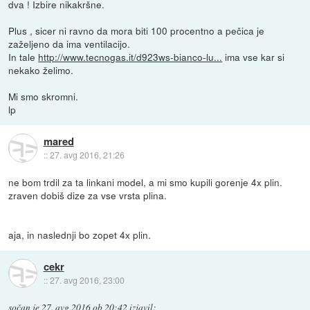
dva ! Izbire nikakršne.
Plus , sicer ni ravno da mora biti 100 procentno a pečica je
zaželjeno da ima ventilacijo.
In tale
http://www.tecnogas.it/d923ws-bianco-lu...
ima vse kar si
nekako želimo.
Mi smo skromni.
lp
mared
::
27. avg 2016, 21:26
ne bom trdil za ta linkani model, a mi smo kupili gorenje 4x plin.
zraven dobiš dize za vse vrsta plina.
aja, in naslednji bo zopet 4x plin.
cekr
::
27. avg 2016, 23:00
sočan
je
27. avg 2016 ob 20:42
izjavil
: