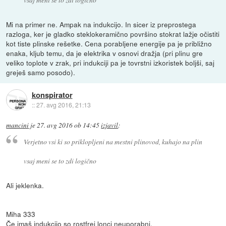
Mi na primer ne. Ampak na indukcijo. In sicer iz preprostega
razloga, ker je gladko steklokeramično površino stokrat lažje očistiti
kot tiste plinske rešetke. Cena porabljene energije pa je približno
enaka, kljub temu, da je elektrika v osnovi dražja (pri plinu gre
veliko toplote v zrak, pri indukciji pa je tovrstni izkoristek boljši, saj
greješ samo posodo).
konspirator
::
27. avg 2016, 21:13
mancini
je
27. avg 2016 ob 14:45
izjavil
:
Verjetno vsi ki so priklopljeni na mestni plinovod, kuhajo na plin
vsaj meni se to zdi logično
Ali jeklenka.
Miha 333
Če imaš indukcijo so rostfrei lonci neuporabni.