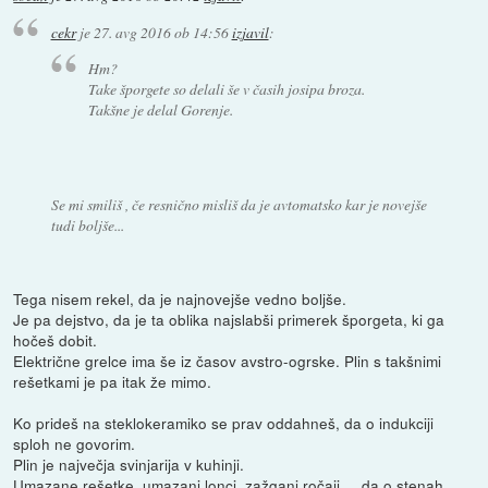
cekr
je
27. avg 2016 ob 14:56
izjavil
:
Hm?
Take šporgete so delali še v časih josipa broza.
Takšne je delal Gorenje.
Se mi smiliš , če resnično misliš da je avtomatsko kar je novejše
tudi boljše...
Tega nisem rekel, da je najnovejše vedno boljše.
Je pa dejstvo, da je ta oblika najslabši primerek šporgeta, ki ga
hočeš dobit.
Električne grelce ima še iz časov avstro-ogrske. Plin s takšnimi
rešetkami je pa itak že mimo.
Ko prideš na steklokeramiko se prav oddahneš, da o indukciji
sploh ne govorim.
Plin je največja svinjarija v kuhinji.
Umazane rešetke, umazani lonci, zažgani ročaji..., da o stenah