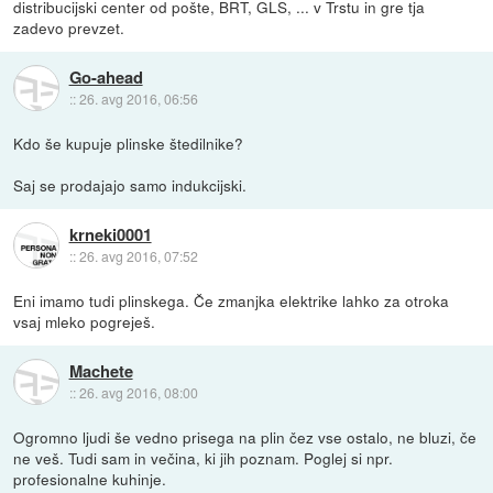
distribucijski center od pošte, BRT, GLS, ... v Trstu in gre tja
zadevo prevzet.
Go-ahead
::
26. avg 2016, 06:56
Kdo še kupuje plinske štedilnike?
Saj se prodajajo samo indukcijski.
krneki0001
::
26. avg 2016, 07:52
Eni imamo tudi plinskega. Če zmanjka elektrike lahko za otroka
vsaj mleko pogreješ.
Machete
::
26. avg 2016, 08:00
Ogromno ljudi še vedno prisega na plin čez vse ostalo, ne bluzi, če
ne veš. Tudi sam in večina, ki jih poznam. Poglej si npr.
profesionalne kuhinje.