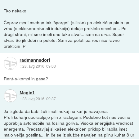
Tko nekako.
Čeprav meni osebno tak 'šporget' (stilsko) pa električna plata na
vrhu (steklokeramika ali indukcija) deluje prekleto smešno... Po
drugi strani, mi smo imeli eno tako stvar... sam na drva. Super
stvar. Se jih dobi na pelete. Sam za poleti pa res niso ravno
praktični :P
radmannsdorf
::
28. avg 2016, 09:03
Rent-a-kombi in gasa?
Magic1
::
28. avg 2016, 09:37
Ja izgleda da babi želi imeti nekaj na kar je navajena.
Profi kuharji uporabljajo plin z razlogom. Podobno kot nas večino
uporablja avtomobile na fosilna goriva. Visoka energijska vrednost
energenta. Predstavljaj si kašen električen priklop bi rabila imet
malo večja gostilna... In če se iz službe navajen na plinu kuhat 8 ur