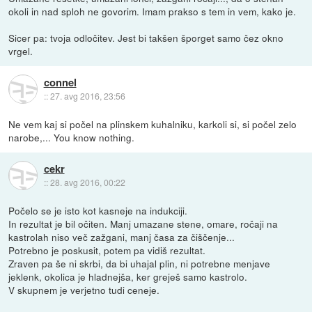
okoli in nad sploh ne govorim. Imam prakso s tem in vem, kako je.
Sicer pa: tvoja odločitev. Jest bi takšen šporget samo čez okno
vrgel.
connel
::
27. avg 2016, 23:56
Ne vem kaj si počel na plinskem kuhalniku, karkoli si, si počel zelo
narobe,... You know nothing.
cekr
::
28. avg 2016, 00:22
Počelo se je isto kot kasneje na indukciji.
In rezultat je bil očiten. Manj umazane stene, omare, ročaji na
kastrolah niso več zažgani, manj časa za čiščenje...
Potrebno je poskusit, potem pa vidiš rezultat.
Zraven pa še ni skrbi, da bi uhajal plin, ni potrebne menjave
jeklenk, okolica je hladnejša, ker greješ samo kastrolo.
V skupnem je verjetno tudi ceneje.