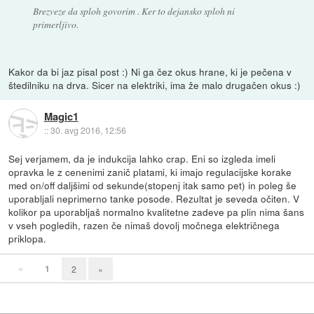
Brezveze da sploh govorim . Ker to dejansko sploh ni
primerljivo.
Kakor da bi jaz pisal post :) Ni ga čez okus hrane, ki je pečena v
štedilniku na drva. Sicer na elektriki, ima že malo drugačen okus :)
Magic1
::
30. avg 2016, 12:56
Sej verjamem, da je indukcija lahko crap. Eni so izgleda imeli
opravka le z cenenimi zanič platami, ki imajo regulacijske korake
med on/off daljšimi od sekunde(stopenj itak samo pet) in poleg še
uporabljali neprimerno tanke posode. Rezultat je seveda očiten. V
kolikor pa uporabljaš normalno kvalitetne zadeve pa plin nima šans
v vseh pogledih, razen če nimaš dovolj močnega električnega
priklopa.
«
1
2
»