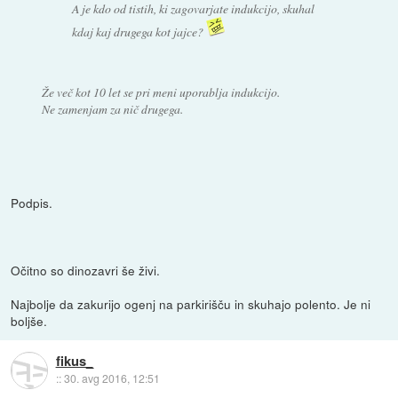
A je kdo od tistih, ki zagovarjate indukcijo, skuhal
kdaj kaj drugega kot jajce?
Že več kot 10 let se pri meni uporablja indukcijo.
Ne zamenjam za nič drugega.
Podpis.
Očitno so dinozavri še živi.
Najbolje da zakurijo ogenj na parkirišču in skuhajo polento. Je ni
boljše.
fikus_
::
30. avg 2016, 12:51