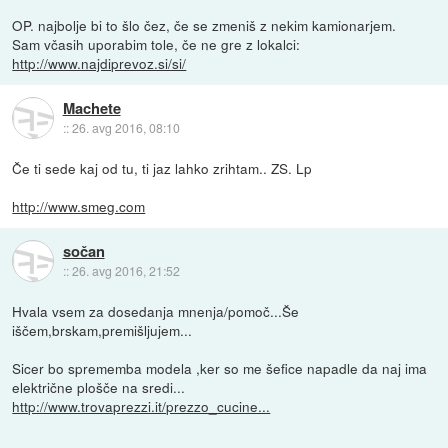
OP. najbolje bi to šlo čez, če se zmeniš z nekim kamionarjem.
Sam včasih uporabim tole, če ne gre z lokalci:
http://www.najdiprevoz.si/si/
Machete
::
26. avg 2016, 08:10
Če ti sede kaj od tu, ti jaz lahko zrihtam.. ZS. Lp
http://www.smeg.com
sočan
::
26. avg 2016, 21:52
Hvala vsem za dosedanja mnenja/pomoč...Še
iščem,brskam,premišljujem...
Sicer bo sprememba modela ,ker so me šefice napadle da naj ima
električne plošče na sredi...
http://www.trovaprezzi.it/prezzo_cucine...