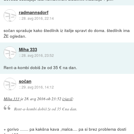
radmannsdorf
::
28. avg 2016, 22:14
sočan sprašuje kako štedilnik iz italije spravt do doma. štedilnik ima
ŽE ogledan.
Miha 333
::
28. avg 2016, 23:52
Rent-a-kombi dobiš že od 35 € na dan.
sočan
::
29. avg 2016, 14:12
Miha 333
je
28. avg 2016 ob 23:52
izjavil
:
Rent-a-kombi dobiš že od 35 € na dan.
+ gorivo ....... pa kakšna kava ,malca.... pa si brez problema dosti