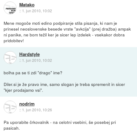
Matako
::
1. jun 2010, 10:02
Mene mogoče moti edino podpiranje stila pisanja, ki nam je
prinesel neoslovenske besede vrste "avkcija" (prej dražba) ampak
ni panike, ne bom težil ker je sicer lep izdelek - vsekakor dobra
pridobitev!
Hardstyle
::
1. jun 2010, 10:02
bolha pa se ti zdi "drago" ime?
Diler.si je že pravo ime, samo slogan je treba spremenit in sicer
"kjer prodajamo vsi".
nodrim
::
1. jun 2010, 10:26
Pa uporabite črkovalnik - na celotni vsebini, še posebej pri
pasicah.