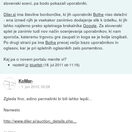
slovenski sceni, pa bodo pokazali uporabniki.
Diler.si
ima številne bonbončke, ki jih uporabniki
Bolhe
niso deležni
- ena izmed njih je vsekakor zanimivo dodajanje slik k izdelku, ki jih
lahko najdemo preko spletnega brskalnika
Google
. Za slovenski
splet je zanimiv tudi nov način ocenjevanja uporabnikov, ki nam
sporoča, kateremu trgovcu gre zaupati in koga se je bolje izogibati.
Po drugi strani pa ima
Bolha
precej večjo bazo uporabnikov in
oglasov, kar je pri spletnih oglasnikih zelo pomembno.
Kaj pa o novem portalu menite vi?
razdelil
iz
:
bluefish
(
18. jul 2011 ob 11:16
)
KoMar-
::
1. jun 2010, 00:28
Zgleda fino, edino permalinki bi bili lahko lepši...
Namesto
http://www.diler.si/auction_details.php...
recimo