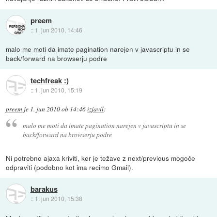
preem
::
1. jun 2010, 14:46
malo me moti da imate pagination narejen v javascriptu in se
back/forward na browserju podre
techfreak :)
::
1. jun 2010, 15:19
preem
je
1. jun 2010 ob 14:46
izjavil
:
malo me moti da imate pagination narejen v javascriptu in se
back/forward na browserju podre
Ni potrebno ajaxa kriviti, ker je težave z next/previous mogoče
odpraviti (podobno kot ima recimo Gmail).
barakus
::
1. jun 2010, 15:38