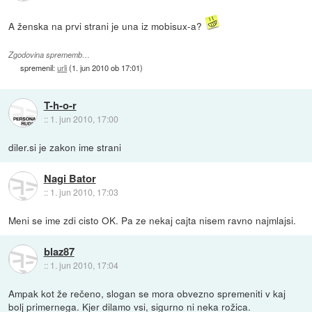
A ženska na prvi strani je una iz mobisux-a?
Zgodovina sprememb…
spremenil:
urli
(
1. jun 2010 ob 17:01
)
T-h-o-r
::
1. jun 2010, 17:00
diler.si je zakon ime strani
Nagi Bator
::
1. jun 2010, 17:03
Meni se ime zdi cisto OK. Pa ze nekaj cajta nisem ravno najmlajsi.
blaz87
::
1. jun 2010, 17:04
Ampak kot že rečeno, slogan se mora obvezno spremeniti v kaj
bolj primernega. Kjer dilamo vsi, sigurno ni neka rožica.