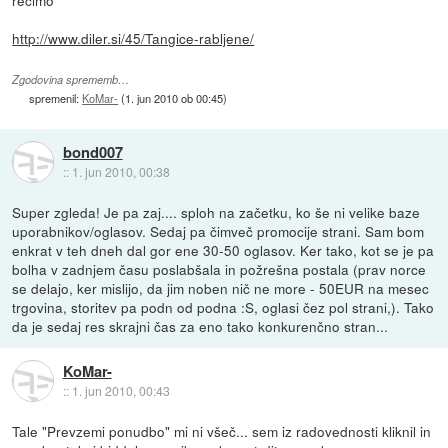
http://www.diler.si/45/Tangice-rabljene/
Zgodovina sprememb…
spremenil:
KoMar-
(
1. jun 2010 ob 00:45
)
bond007
::
1. jun 2010, 00:38
Super zgleda! Je pa zaj.... sploh na začetku, ko še ni velike baze
uporabnikov/oglasov. Sedaj pa čimveč promocije strani. Sam bom
enkrat v teh dneh dal gor ene 30-50 oglasov. Ker tako, kot se je pa
bolha v zadnjem času poslabšala in požrešna postala (prav norce
se delajo, ker mislijo, da jim noben nič ne more - 50EUR na mesec
trgovina, storitev pa podn od podna :S, oglasi čez pol strani,). Tako
da je sedaj res skrajni čas za eno tako konkurenčno stran...
KoMar-
::
1. jun 2010, 00:43
Tale "Prevzemi ponudbo" mi ni všeč... sem iz radovednosti kliknil in