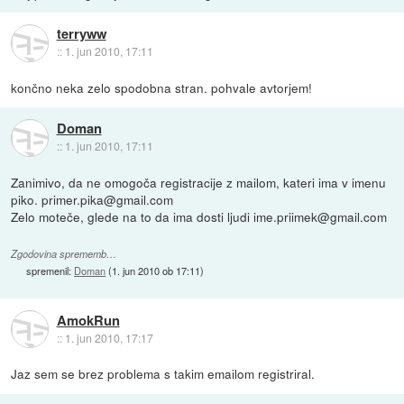
terryww
::
1. jun 2010, 17:11
končno neka zelo spodobna stran. pohvale avtorjem!
Doman
::
1. jun 2010, 17:11
Zanimivo, da ne omogoča registracije z mailom, kateri ima v imenu
piko. primer.pika@gmail.com
Zelo moteče, glede na to da ima dosti ljudi ime.priimek@gmail.com
Zgodovina sprememb…
spremenil:
Doman
(
1. jun 2010 ob 17:11
)
AmokRun
::
1. jun 2010, 17:17
Jaz sem se brez problema s takim emailom registriral.