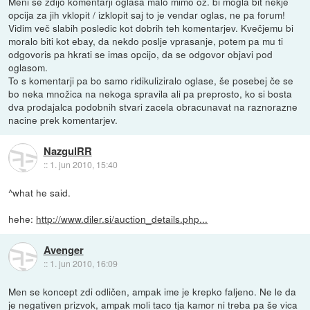
Meni se zdijo komentarji oglasa malo mimo oz. bi mogla bit nekje
opcija za jih vklopit / izklopit saj to je vendar oglas, ne pa forum!
Vidim več slabih posledic kot dobrih teh komentarjev. Kvečjemu bi
moralo biti kot ebay, da nekdo poslje vprasanje, potem pa mu ti
odgovoris pa hkrati se imas opcijo, da se odgovor objavi pod
oglasom.
To s komentarji pa bo samo ridikuliziralo oglase, še posebej če se
bo neka množica na nekoga spravila ali pa preprosto, ko si bosta
dva prodajalca podobnih stvari zacela obracunavat na raznorazne
nacine prek komentarjev.
NazgulRR
::
1. jun 2010, 15:40
^what he said.
hehe:
http://www.diler.si/auction_details.php...
Avenger
::
1. jun 2010, 16:09
Men se koncept zdi odličen, ampak ime je krepko faljeno. Ne le da
je negativen prizvok, ampak moli taco tja kamor ni treba pa še vica