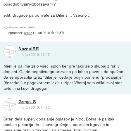
posodobitvami/izboljšavami?
edit: drugače pa pohvale za Diler.si .. Všečno ;)
Zgodovina sprememb…
spremenil:
urosz
(
1. jun 2010 ob 13:37
)
NazgulRR
::
1. jun 2010, 13:47
Meni je pa ime zelo všeč, sploh ker gre tako zelo skupaj z "si" v
domeni. Glede negativnega prizvoka pa lahko povem, da opažam,
da se uporablja izraz "dilanje" čedalje bolj v pomenu "prodajanje"
(česarkoli) v pogovornem jeziku. Npr.: Včeraj sem zdilal svoj star
avto in si kupil drugega.
Grega_S
::
1. jun 2010, 14:32
Stran dela super, dodajanje oglasov je hitro. Bolha je pa itak
postala polomija. In njihove grožnje z odprtjem trgovine in
navajanje raznih zakonov so smešne. Pravi cicibani.