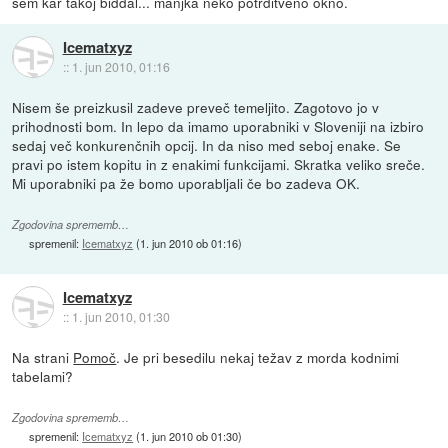
sem kar takoj biddal... manjka neko potrditveno okno.
Icematxyz
::
1. jun 2010, 01:16
Nisem še preizkusil zadeve preveč temeljito. Zagotovo jo v
prihodnosti bom. In lepo da imamo uporabniki v Sloveniji na izbiro
sedaj več konkurenčnih opcij. In da niso med seboj enake. Se
pravi po istem kopitu in z enakimi funkcijami. Skratka veliko sreče.
Mi uporabniki pa že bomo uporabljali če bo zadeva OK.
Zgodovina sprememb…
spremenil:
Icematxyz
(
1. jun 2010 ob 01:16
)
Icematxyz
::
1. jun 2010, 01:30
Na strani
Pomoč
. Je pri besedilu nekaj težav z morda kodnimi
tabelami?
Zgodovina sprememb…
spremenil:
Icematxyz
(
1. jun 2010 ob 01:30
)