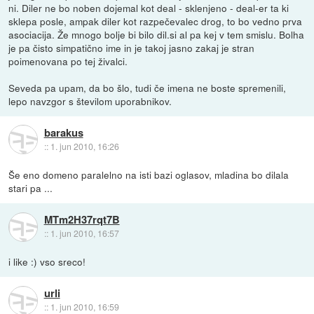
ni. Diler ne bo noben dojemal kot deal - sklenjeno - deal-er ta ki
sklepa posle, ampak diler kot razpečevalec drog, to bo vedno prva
asociacija. Že mnogo bolje bi bilo dil.si al pa kej v tem smislu. Bolha
je pa čisto simpatično ime in je takoj jasno zakaj je stran
poimenovana po tej živalci.
Seveda pa upam, da bo šlo, tudi če imena ne boste spremenili,
lepo navzgor s številom uporabnikov.
barakus
::
1. jun 2010, 16:26
Še eno domeno paralelno na isti bazi oglasov, mladina bo dilala
stari pa ...
MTm2H37rqt7B
::
1. jun 2010, 16:57
i like :) vso sreco!
urli
::
1. jun 2010, 16:59