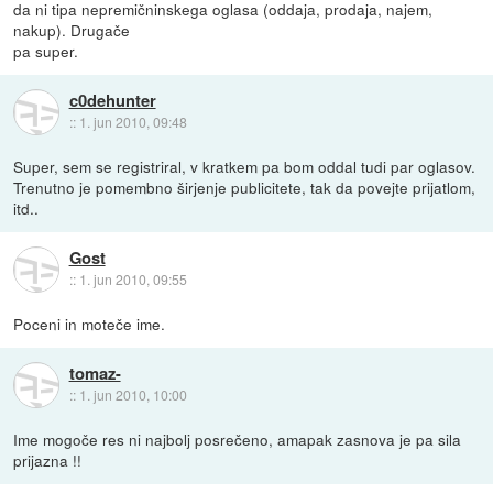
da ni tipa nepremičninskega oglasa (oddaja, prodaja, najem,
nakup). Drugače
pa super.
c0dehunter
::
1. jun 2010, 09:48
Super, sem se registriral, v kratkem pa bom oddal tudi par oglasov.
Trenutno je pomembno širjenje publicitete, tak da povejte prijatlom,
itd..
Gost
::
1. jun 2010, 09:55
Poceni in moteče ime.
tomaz-
::
1. jun 2010, 10:00
Ime mogoče res ni najbolj posrečeno, amapak zasnova je pa sila
prijazna !!