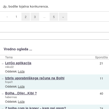
Jp, bodite lojalna konkurenca.
«
1
...
2
3
5
»
Vredno ogleda ...
Tema
Sporočila
»
LetGo aplikacija
21
miko22
Oddelek:
Loža
»
Izbris uporabniškega računa na Bolhi
11
finpol1
Oddelek:
Loža
»
Bolha...Diler...Kibi ?
40
habermas
Oddelek:
Loža
»
Z bolha.com je konec - kam naj grem?
74