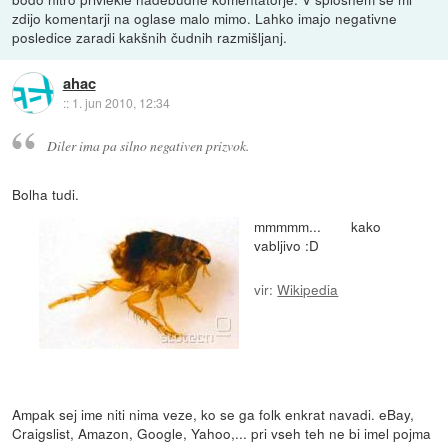
zdijo komentarji na oglase malo mimo. Lahko imajo negativne
posledice zaradi kakšnih čudnih razmišljanj.
ahac
::
1. jun 2010, 12:34
Diler ima pa silno negativen prizvok.
Bolha tudi.
mmmmm... kako
vabljivo :D
vir:
Wikipedia
Ampak sej ime niti nima veze, ko se ga folk enkrat navadi. eBay,
Craigslist, Amazon, Google, Yahoo,... pri vseh teh ne bi imel pojma