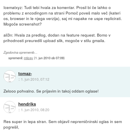
Icematxyz: Tudi tebi hvala za komentar. Prosil bi če lahko o
problemu z encodingom na strani Pomoč poveš malo več (kateri
os, browser in le njega verzija), saj mi napake ne uspe replicirati.
Mogoče screenshot?
ali3n: Hvala za predlog, dodan na feature request. Bomo v
prihodnosti preuredili upload slik, mogoče v stilu gmaila.
Zgodovina sprememb…
spremenil:
mticev
(
1. jun 2010 ob 07:09
)
tomaz-
::
1. jun 2010, 07:12
Zelooo pohvalno. Se prijavim in takoj oddam oglase!
hendriks
::
1. jun 2010, 08:20
Res super in lepa stran. Sem objavil nepremičninski oglas in sem
pogrešil,