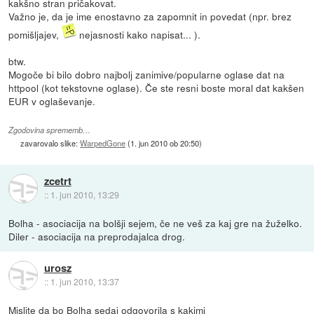
kakšno stran pričakovat.
Važno je, da je ime enostavno za zapomnit in povedat (npr. brez
pomišljajev,
nejasnosti kako napisat... ).
btw.
Mogoče bi bilo dobro najbolj zanimive/popularne oglase dat na
httpool (kot tekstovne oglase). Če ste resni boste moral dat kakšen
EUR v oglaševanje.
Zgodovina sprememb…
zavarovalo slike:
WarpedGone
(
1. jun 2010 ob 20:50
)
zcetrt
::
1. jun 2010, 13:29
Bolha - asociacija na bolšji sejem, če ne veš za kaj gre na žuželko.
Diler - asociacija na preprodajalca drog.
urosz
::
1. jun 2010, 13:37
Mislite da bo Bolha sedaj odgovorila s kakimi