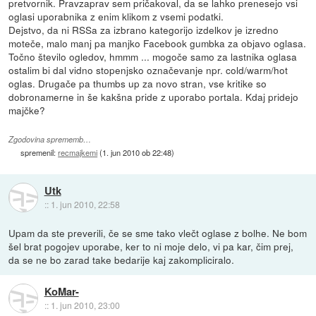
pretvornik. Pravzaprav sem pričakoval, da se lahko prenesejo vsi
oglasi uporabnika z enim klikom z vsemi podatki.
Dejstvo, da ni RSSa za izbrano kategorijo izdelkov je izredno
moteče, malo manj pa manjko Facebook gumbka za objavo oglasa.
Točno število ogledov, hmmm ... mogoče samo za lastnika oglasa
ostalim bi dal vidno stopenjsko označevanje npr. cold/warm/hot
oglas. Drugače pa thumbs up za novo stran, vse kritike so
dobronamerne in še kakšna pride z uporabo portala. Kdaj pridejo
majčke?
Zgodovina sprememb…
spremenil:
recmajkemi
(
1. jun 2010 ob 22:48
)
Utk
::
1. jun 2010, 22:58
Upam da ste preverili, če se sme tako vlečt oglase z bolhe. Ne bom
šel brat pogojev uporabe, ker to ni moje delo, vi pa kar, čim prej,
da se ne bo zarad take bedarije kaj zakompliciralo.
KoMar-
::
1. jun 2010, 23:00