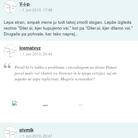
V-i-p
::
1. jun 2010, 17:48
Lepa stran, ampak mene ju tudi takoj zmotil slogan. Lepše izgleda
recimo "Diler.si, kjer kupujemo vsi." kot pa "Diler.si, kjer dilamo vsi."
Drugače pa pohvale, kar tako naprej...
Icematxyz
::
1. jun 2010, 20:45
Prosil bi če lahko o problemu z encodingom na strani Pomoč
poveš malo več (kateri os, browser in le njega verzija), saj mi
napake ne uspe replicirati. Mogoče screenshot?
....
pivmik
::
1. jun 2010, 20:47