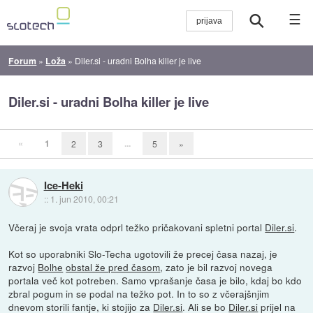
☰
Forum
»
Loža
»
Diler.si - uradni Bolha killer je live
Diler.si - uradni Bolha killer je live
«
1
...
2
3
5
»
Ice-Heki
::
1. jun 2010, 00:21
Včeraj je svoja vrata odprl težko pričakovani spletni portal
Diler.si
.
Kot so uporabniki Slo-Techa ugotovili že precej časa nazaj, je
razvoj
Bolhe
obstal že pred časom
, zato je bil razvoj novega
portala več kot potreben. Samo vprašanje časa je bilo, kdaj bo kdo
zbral pogum in se podal na težko pot. In to so z včerajšnjim
dnevom storili fantje, ki stojijo za
Diler.si
. Ali se bo
Diler.si
prijel na