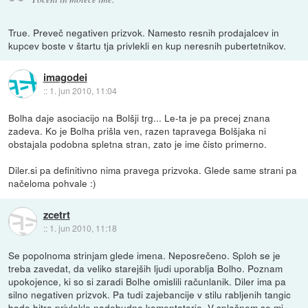
True. Preveč negativen prizvok. Namesto resnih prodajalcev in
kupcev boste v štartu tja privlekli en kup neresnih pubertetnikov.
imagodei
::
1. jun 2010, 11:04
Bolha daje asociacijo na Bolšji trg... Le-ta je pa precej znana
zadeva. Ko je Bolha prišla ven, razen tapravega Bolšjaka ni
obstajala podobna spletna stran, zato je ime čisto primerno.
Diler.si pa definitivno nima pravega prizvoka. Glede same strani pa
načeloma pohvale :)
zcetrt
::
1. jun 2010, 11:18
Se popolnoma strinjam glede imena. Neposrečeno. Sploh se je
treba zavedat, da veliko starejših ljudi uporablja Bolho. Poznam
upokojence, ki so si zaradi Bolhe omislili računlanik. Diler ima pa
silno negativen prizvok. Pa tudi zajebancije v stilu rabljenih tangic
bodo hitro privlekle nadebudne komentatorje. V splošnem se mi