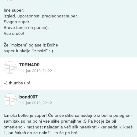
Ime super,
izgled, uporabnost, preglednost super.
Slogan super.
Bravo fantje (in punce).
Vso srečo!
Že "molzem" oglase iz Bolhe
super funkcija "izmolzi" :-)
T0RN4D0
::
1. jun 2010, 21:22
=) thumbs up!
bond007
::
1. jun 2010, 22:12
Izmolzi bolho je super! Če bi še slike samodejno iz bolhe potegnal -
sam itak so na bolhi vse slike premajhne :S Pa kot je že bil
omenjeno - možnost nalaganja več slik naenkrat - ker sedaj klikneš
1, pa čakaš da se naloži - to še pa bo!