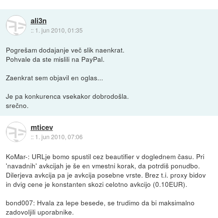
ali3n
::
1. jun 2010, 01:35
Pogrešam dodajanje več slik naenkrat.
Pohvale da ste mislili na PayPal.
Zaenkrat sem objavil en oglas...
Je pa konkurenca vsekakor dobrodošla.
srečno.
mticev
::
1. jun 2010, 07:06
KoMar-: URLje bomo spustil cez beautifier v doglednem času. Pri
'navadnih' avkcijah je še en vmestni korak, da potrdiš ponudbo.
Dilerjeva avkcija pa je avkcija posebne vrste. Brez t.i. proxy bidov
in dvig cene je konstanten skozi celotno avkcijo (0.10EUR).
bond007: Hvala za lepe besede, se trudimo da bi maksimalno
zadovoljili uporabnike.