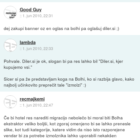
Good Guy
::
1. jun 2010, 22:31
dej zakupi banner oz en oglas na bolhi pa oglašuj diler.si ;)
lambda
::
1. jun 2010, 22:33
Pohvale. Diler.si je ok, slogan bi pa res lahko bil "Diler.si, kjer
kupujemo vsi."
Sicer si pa že predstavljam koga na Bolhi, ko si razbija glavo, kako
najbolj učinkovito preprečit tale "izmolzi" :)
recmajkemi
::
1. jun 2010, 22:47
Če bi hotel res narediti migracijo nebolečo bi moral biti Bolha
ekstraktor veliko boljši, kot zgoraj omenjeno bi se lahko prenesle
slike, kot tudi kategorije, katere vidim da niso isto razporejene
vendar bi za potrebe izmolznika lahko uporabili nekakšen