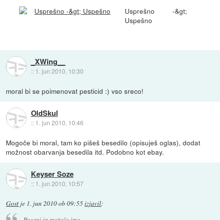
Usprešno -&gt;
Uspešno
_XWing__
::
1. jun 2010, 10:30
moral bi se poimenovat pesticid :) vso sreco!
OldSkul
::
1. jun 2010, 10:46
Mogoče bi moral, tam ko pišeš besedilo (opisuješ oglas), dodat
možnost obarvanja besedila itd. Podobno kot ebay.
Keyser Soze
::
1. jun 2010, 10:57
Gost
je
1. jun 2010 ob 09:55
izjavil
:
Poceni in moteče ime.