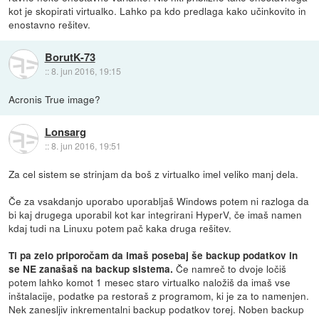
kot je skopirati virtualko. Lahko pa kdo predlaga kako učinkovito in
enostavno rešitev.
BorutK-73
::
8. jun 2016, 19:15
Acronis True image?
Lonsarg
::
8. jun 2016, 19:51
Za cel sistem se strinjam da boš z virtualko imel veliko manj dela.
Če za vsakdanjo uporabo uporabljaš Windows potem ni razloga da
bi kaj drugega uporabil kot kar integrirani HyperV, če imaš namen
kdaj tudi na Linuxu potem pač kaka druga rešitev.
Ti pa zelo priporočam da imaš posebaj še backup podatkov in
Če namreč to dvoje ločiš
se NE zanašaš na backup sistema.
potem lahko komot 1 mesec staro virtualko naložiš da imaš vse
inštalacije, podatke pa restoraš z programom, ki je za to namenjen.
Nek zanesljiv inkrementalni backup podatkov torej. Noben backup