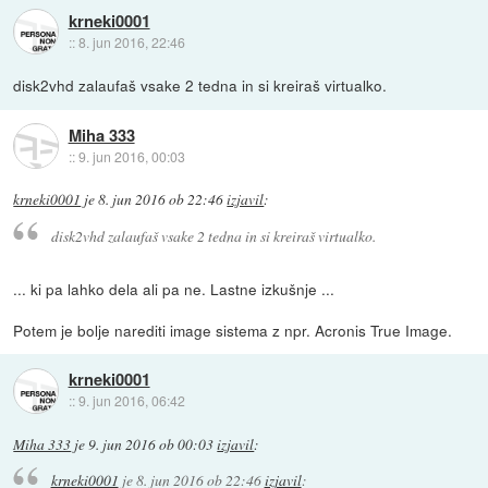
krneki0001
::
8. jun 2016, 22:46
disk2vhd zalaufaš vsake 2 tedna in si kreiraš virtualko.
Miha 333
::
9. jun 2016, 00:03
krneki0001
je
8. jun 2016 ob 22:46
izjavil
:
disk2vhd zalaufaš vsake 2 tedna in si kreiraš virtualko.
... ki pa lahko dela ali pa ne. Lastne izkušnje ...
Potem je bolje narediti image sistema z npr. Acronis True Image.
krneki0001
::
9. jun 2016, 06:42
Miha 333
je
9. jun 2016 ob 00:03
izjavil
:
krneki0001
je
8. jun 2016 ob 22:46
izjavil
: