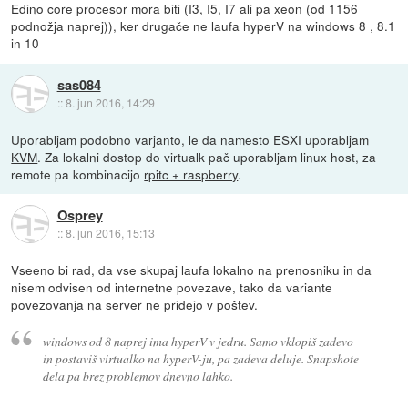
Edino core procesor mora biti (I3, I5, I7 ali pa xeon (od 1156
podnožja naprej)), ker drugače ne laufa hyperV na windows 8 , 8.1
in 10
sas084
::
8. jun 2016, 14:29
Uporabljam podobno varjanto, le da namesto ESXI uporabljam
KVM
. Za lokalni dostop do virtualk pač uporabljam linux host, za
remote pa kombinacijo
rpitc + raspberry
.
Osprey
::
8. jun 2016, 15:13
Vseeno bi rad, da vse skupaj laufa lokalno na prenosniku in da
nisem odvisen od internetne povezave, tako da variante
povezovanja na server ne pridejo v poštev.
windows od 8 naprej ima hyperV v jedru. Samo vklopiš zadevo
in postaviš virtualko na hyperV-ju, pa zadeva deluje. Snapshote
dela pa brez problemov dnevno lahko.