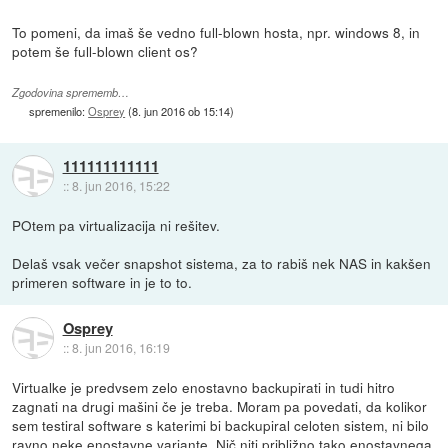
To pomeni, da imaš še vedno full-blown hosta, npr. windows 8, in
potem še full-blown client os?
Zgodovina sprememb…
spremenilo:
Osprey
(
8. jun 2016 ob 15:14
)
111111111111
::
8. jun 2016, 15:22
POtem pa virtualizacija ni rešitev.
Delaš vsak večer snapshot sistema, za to rabiš nek NAS in kakšen
primeren software in je to to.
Osprey
::
8. jun 2016, 16:19
Virtualke je predvsem zelo enostavno backupirati in tudi hitro
zagnati na drugi mašini če je treba. Moram pa povedati, da kolikor
sem testiral software s katerimi bi backupiral celoten sistem, ni bilo
ravno neke enostavne variante. Nič niti približno tako enostavnega