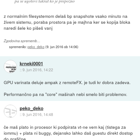
pa se ugotovi takrat ko je prepozno
z normalnim filesystemom delaš bp snapshote vsako minuto na
živem sistemu, poraba prostora pa je majhna ker se kopija bloka
naredi šele ko pišeš vanj
Zgodovina sprememb…
spremenilo:
peko_deko
(
9. jun 2016 ob 14:06
)
krneki0001
::
9. jun 2016, 14:22
GPU varinata deluje ampak z remoteFX. je tudi kr dobra zadeva.
Performančno pa na "core" mašinah nebi smelo biti problemov.
peko_deko
::
9. jun 2016, 14:48
če maš plato in procesor ki podpirata vt-ne vem kaj (tistega za
iommu) + plata ni buggy, dejansko lahko daš guestu direkt dostop
do grafične