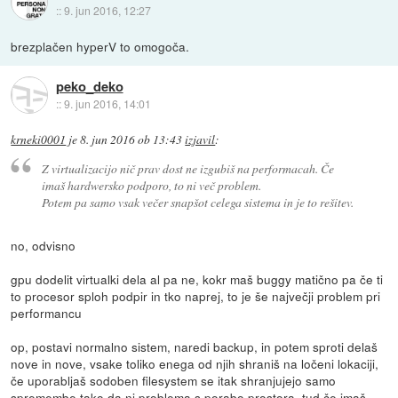
::
9. jun 2016, 12:27
brezplačen hyperV to omogoča.
peko_deko
::
9. jun 2016, 14:01
krneki0001
je
8. jun 2016 ob 13:43
izjavil
:
Z virtualizacijo nič prav dost ne izgubiš na performacah. Če
imaš hardwersko podporo, to ni več problem.
Potem pa samo vsak večer snapšot celega sistema in je to rešitev.
no, odvisno
gpu dodelit virtualki dela al pa ne, kokr maš buggy matično pa če ti
to procesor sploh podpir in tko naprej, to je še največji problem pri
performancu
op, postavi normalno sistem, naredi backup, in potem sproti delaš
nove in nove, vsake toliko enega od njih shraniš na ločeni lokaciji,
če uporabljaš sodoben filesystem se itak shranjujejo samo
spremembe tako da ni problema s porabo prostora, tud če imaš