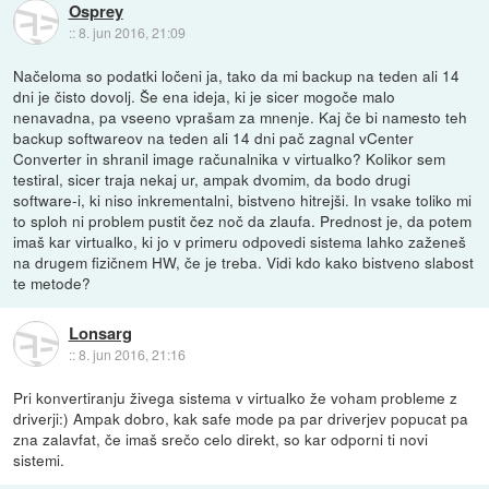
Osprey
::
8. jun 2016, 21:09
Načeloma so podatki ločeni ja, tako da mi backup na teden ali 14
dni je čisto dovolj. Še ena ideja, ki je sicer mogoče malo
nenavadna, pa vseeno vprašam za mnenje. Kaj če bi namesto teh
backup softwareov na teden ali 14 dni pač zagnal vCenter
Converter in shranil image računalnika v virtualko? Kolikor sem
testiral, sicer traja nekaj ur, ampak dvomim, da bodo drugi
software-i, ki niso inkrementalni, bistveno hitrejši. In vsake toliko mi
to sploh ni problem pustit čez noč da zlaufa. Prednost je, da potem
imaš kar virtualko, ki jo v primeru odpovedi sistema lahko zaženeš
na drugem fizičnem HW, če je treba. Vidi kdo kako bistveno slabost
te metode?
Lonsarg
::
8. jun 2016, 21:16
Pri konvertiranju živega sistema v virtualko že voham probleme z
driverji:) Ampak dobro, kak safe mode pa par driverjev popucat pa
zna zalavfat, če imaš srečo celo direkt, so kar odporni ti novi
sistemi.