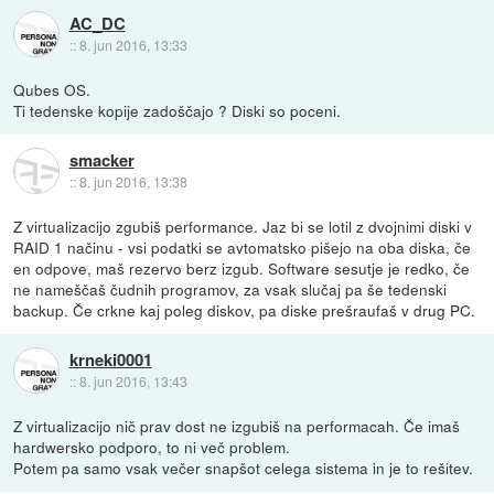
AC_DC
::
8. jun 2016, 13:33
Qubes OS.
Ti tedenske kopije zadoščajo ? Diski so poceni.
smacker
::
8. jun 2016, 13:38
Z virtualizacijo zgubiš performance. Jaz bi se lotil z dvojnimi diski v
RAID 1 načinu - vsi podatki se avtomatsko pišejo na oba diska, če
en odpove, maš rezervo berz izgub. Software sesutje je redko, če
ne nameščaš čudnih programov, za vsak slučaj pa še tedenski
backup. Če crkne kaj poleg diskov, pa diske prešraufaš v drug PC.
krneki0001
::
8. jun 2016, 13:43
Z virtualizacijo nič prav dost ne izgubiš na performacah. Če imaš
hardwersko podporo, to ni več problem.
Potem pa samo vsak večer snapšot celega sistema in je to rešitev.