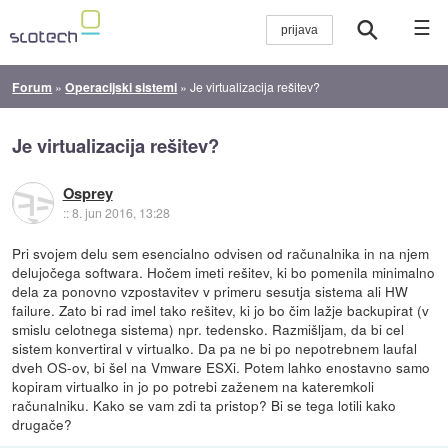
☰
Forum
»
Operacijski sistemi
»
Je virtualizacija rešitev?
Je virtualizacija rešitev?
Osprey
::
8. jun 2016, 13:28
Pri svojem delu sem esencialno odvisen od računalnika in na njem
delujočega softwara. Hočem imeti rešitev, ki bo pomenila minimalno
dela za ponovno vzpostavitev v primeru sesutja sistema ali HW
failure. Zato bi rad imel tako rešitev, ki jo bo čim lažje backupirat (v
smislu celotnega sistema) npr. tedensko. Razmišljam, da bi cel
sistem konvertiral v virtualko. Da pa ne bi po nepotrebnem laufal
dveh OS-ov, bi šel na Vmware ESXi. Potem lahko enostavno samo
kopiram virtualko in jo po potrebi zaženem na kateremkoli
računalniku. Kako se vam zdi ta pristop? Bi se tega lotili kako
drugače?