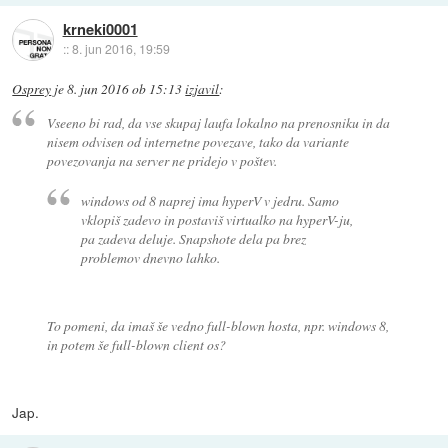
krneki0001
::
8. jun 2016, 19:59
Osprey
je
8. jun 2016 ob 15:13
izjavil
:
Vseeno bi rad, da vse skupaj laufa lokalno na prenosniku in da
nisem odvisen od internetne povezave, tako da variante
povezovanja na server ne pridejo v poštev.
windows od 8 naprej ima hyperV v jedru. Samo
vklopiš zadevo in postaviš virtualko na hyperV-ju,
pa zadeva deluje. Snapshote dela pa brez
problemov dnevno lahko.
To pomeni, da imaš še vedno full-blown hosta, npr. windows 8,
in potem še full-blown client os?
Jap.