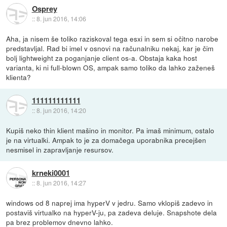
Osprey
::
8. jun 2016, 14:06
Aha, ja nisem še toliko raziskoval tega esxi in sem si očitno narobe
predstavljal. Rad bi imel v osnovi na računalniku nekaj, kar je čim
bolj lightweight za poganjanje client os-a. Obstaja kaka host
varianta, ki ni full-blown OS, ampak samo toliko da lahko zaženeš
klienta?
111111111111
::
8. jun 2016, 14:20
Kupiš neko thin klient mašino in monitor. Pa imaš minimum, ostalo
je na virtualki. Ampak to je za domačega uporabnika precejšen
nesmisel in zapravljanje resursov.
krneki0001
::
8. jun 2016, 14:27
windows od 8 naprej ima hyperV v jedru. Samo vklopiš zadevo in
postaviš virtualko na hyperV-ju, pa zadeva deluje. Snapshote dela
pa brez problemov dnevno lahko.