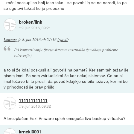
- ročni backupi so bolj tako tako - se pozabi in se ne naredi, to pa
se ugotovi takrat ko je prepozno
broken/link
::
9. jun 2016, 09:21
Lonsarg
je
8. jun 2016 ob 21:16
izjavil
:
Pri konvertiranju živega sistema v virtualko že voham probleme
z driverji:)
a to si že kdaj poskusil ali govoriš na pamet? Ker sam teh težav še
nisem imel. Pa sem zvirtualiziral že kar nekaj sistemov. Če pa si
imel težave bi te prosil, da poveš kdaj/kje so bile težave, ker mi bo
v prihodnosti še prav prišlo.
111111111111
::
9. jun 2016, 09:32
A brezplačen Esxi Vmware sploh omogoča live backup virtualke?
krneki0001