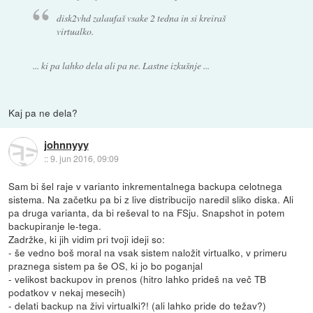
disk2vhd zalaufaš vsake 2 tedna in si kreiraš
virtualko.
... ki pa lahko dela ali pa ne. Lastne izkušnje ...
Kaj pa ne dela?
johnnyyy
::
9. jun 2016, 09:09
Sam bi šel raje v varianto inkrementalnega backupa celotnega
sistema. Na začetku pa bi z live distribucijo naredil sliko diska. Ali
pa druga varianta, da bi reševal to na FSju. Snapshot in potem
backupiranje le-tega.
Zadržke, ki jih vidim pri tvoji ideji so:
- še vedno boš moral na vsak sistem naložit virtualko, v primeru
praznega sistem pa še OS, ki jo bo poganjal
- velikost backupov in prenos (hitro lahko prideš na več TB
podatkov v nekaj mesecih)
- delati backup na živi virtualki?! (ali lahko pride do težav?)