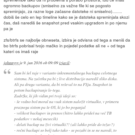
ogromno backupov (smiselno za važne file ki se pogosto
spreminjajo, za razne loge začasne datoteke ni smiselno)........
dobiš še celo en lep timeline kako se je datoteka spreminjala skozi
čas, daš narediš še snapshot pred vsakim upgradom in po njemu
pa je
zfs/btrfs se najbolje obneseta, izbira je odvisna od tega a meniš da
bo btrfs pobrisal tvojo mačko in pojedel podatke ali ne + od tega
kateri os imaš raje
johnnyyy
je
9. jun 2016 ob 09:09
izjavil
:
Sam bi šel raje v varianto inkrementalnega backupa celotnega
sistema. Na začetku pa bi z live distribucijo naredil sliko diska.
Ali pa druga varianta, da bi reševal to na FSju. Snapshot in
potem backupiranje le-tega.
Zadržke, ki jih vidim pri tvoji ideji so:
- še vedno boš moral na vsak sistem naložit virtualko, v primeru
praznega sistem pa še OS, ki jo bo poganjal
- velikost backupov in prenos (hitro lahko prideš na več TB
podatkov v nekaj mesecih)
- delati backup na živi virtualki?! (ali lahko pride do težav?)
- ročni backupi so bolj tako tako - se pozabi in se ne naredi, to