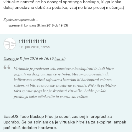
virtualke namreč ne bo dosegel sprotnega backupa, ki ga lahko
dokaj enostavno dobiš za podatke, vsaj ne brez precej mučenja:)
Zgodovina sprememb…
spremenil:
Lonsarg
(
8. jun 2016 ob 19:53
)
111111111111
::
8. jun 2016, 19:55
Osprey
je
8. jun 2016 ob 16:19
izjavil
:
Virtualke je predvsem zelo enostavno backupirati in tudi hitro
zagnati na drugi mašini če je treba. Moram pa povedati, da
kolikor sem testiral software s katerimi bi backupiral celoten
sistem, ni bilo ravno neke enostavne variante. Nič niti približno
tako enostavnega kot je skopirati virtualko. Lahko pa kdo
predlaga kako učinkovito in enostavno rešitev.
EaseUS Todo Backup Free je super, zastonj in preprost za
uporabo. Se pa strinjam da je virtualka hitrejša za skopirat, ampak
pač rabiš dodaten hardware.