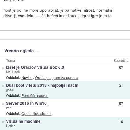
host je pol ne more uporabljat, je pa native hitrost, normalni
driverji, vse dela, .... če hočeš imet linux in igrat igre je to to
Vredno ogleda ...
Tema
Sporočila
»
Izšel je Oraclov VirtualBox 6.0
57
McHusch
Oddelek:
Novice
/
Ostala programska oprema
»
Dual boot v letu 2018 - najboljši način
31
golf3
Oddelek:
Pomoč in nasveti
»
Server 2016 in Win10
57
ircr
Oddelek:
Operacijski sistemi
»
Virtualne machine
16
HotIce