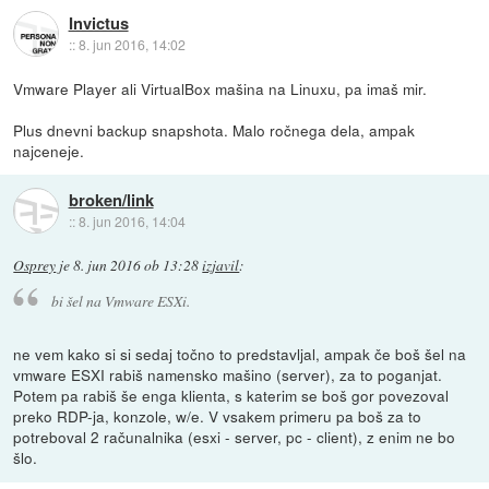
Invictus
::
8. jun 2016, 14:02
Vmware Player ali VirtualBox mašina na Linuxu, pa imaš mir.
Plus dnevni backup snapshota. Malo ročnega dela, ampak
najceneje.
broken/link
::
8. jun 2016, 14:04
Osprey
je
8. jun 2016 ob 13:28
izjavil
:
bi šel na Vmware ESXi.
ne vem kako si si sedaj točno to predstavljal, ampak če boš šel na
vmware ESXI rabiš namensko mašino (server), za to poganjat.
Potem pa rabiš še enga klienta, s katerim se boš gor povezoval
preko RDP-ja, konzole, w/e. V vsakem primeru pa boš za to
potreboval 2 računalnika (esxi - server, pc - client), z enim ne bo
šlo.