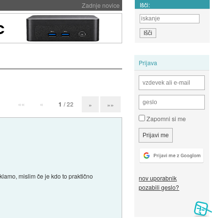
Išči:
Zadnje novice
Prijava
««
«
1
/ 22
»
»»
Zapomni si me
eklamo, mislim če je kdo to praktično
nov uporabnik
pozabili geslo?