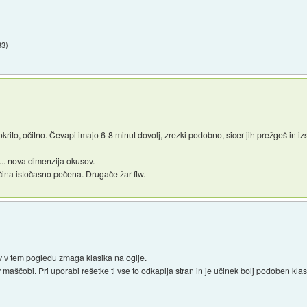
33
)
krito, očitno. Čevapi imajo 6-8 minut dovolj, zrezki podobno, sicer jih prežgeš in iz
... nova dimenzija okusov.
ličina istočasno pečena. Drugače žar ftw.
rav v tem pogledu zmaga klasika na oglje.
aščobi. Pri uporabi rešetke ti vse to odkaplja stran in je učinek bolj podoben klas