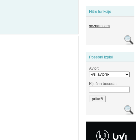
Hitre funkcije
seznam tem
Posebni izpisi
Avtor:
Ključna beseda: