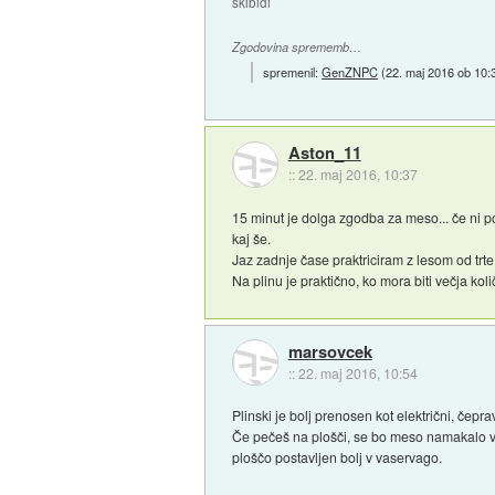
skibidi
Zgodovina sprememb…
spremenil:
GenZNPC
(
22. maj 2016 ob 10:
Aston_11
::
22. maj 2016, 10:37
15 minut je dolga zgodba za meso... če ni po
kaj še.
Jaz zadnje čase praktriciram z lesom od trte
Na plinu je praktično, ko mora biti večja ko
marsovcek
::
22. maj 2016, 10:54
Plinski je bolj prenosen kot električni, čep
Če pečeš na plošči, se bo meso namakalo v m
ploščo postavljen bolj v vaservago.