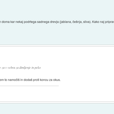
am doma kar nekaj podrtega sadnega drevja (jablana, češnja, sliva). Kako naj pripr
 za v vebra za dimljenje in peko
em to namočiš in dodaš proti koncu za okus.