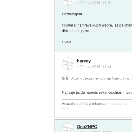
::
22. maj 2016, 11:10
Pozdravljeni
Prijatel si namrava kupiti webra, jaz pa im
dimljenje in peko
Hvala
harvey
::
22. maj 2016, 11:14
Kako naj pripravim drvi da bodo primerne
Najlažje je, da narediš
sekance/chips
in pot
Ar scáth a chéile a mhaireann na daoine.
------
GenZNPC