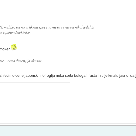
Tk mehko, socno, a hkrati speceno meso se nisem nikol jedel iz
e z plinom/elektriko.
 smoker
te... nova dimenzija okusov..
 si recimo cene japonskih for oglja neka sorta belega hrasta in ti je kmalu jasno, da 