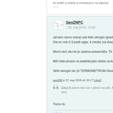
Ar scáth a chéile a mhaireann na daoine.
------
GenZNPC
::
22. maj 2016, 10:30
Jst sem ravno vceraj vzel tisto okroglo igrack
Dal sn notr 2-3 pesti oglja, 4 zrezke (za dva)
Morm rect, da me je zadeva presenetila. Tk 
IMO tiste plosce na elektriko/plin dobis na k
Velik okrogel zar (S TERMOMETROM Obvezno) 
noob96
je
22. maj 2016 ob 10:17
izjavil
:
Zakaj bi potem imel žar s ploščo na plin.
žara
Tocno to.