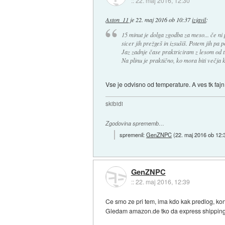
::
22. maj 2016, 12:30
Aston_11
je
22. maj 2016 ob 10:37
izjavil
:
15 minut je dolga zgodba za meso... če ni 
sicer jih prežgeš in izsušiš. Potem jih pa 
Jaz zadnje čase praktriciram z lesom od t
Na plinu je praktično, ko mora biti večja 
Vse je odvisno od temperature. A ves tk fajn
skibidi
Zgodovina sprememb…
spremenil:
GenZNPC
(
22. maj 2016 ob 12:
GenZNPC
::
22. maj 2016, 12:39
Ce smo ze pri tem, ima kdo kak predlog, kon
Gledam amazon.de tko da express shipping