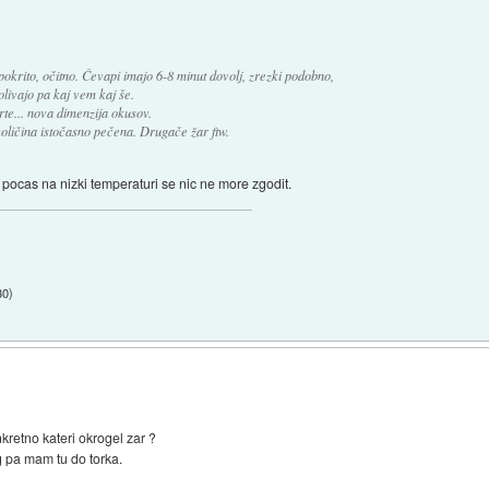
pokrito, očitno. Čevapi imajo 6-8 minut dovolj, zrezki podobno,
polivajo pa kaj vem kaj še.
rte... nova dimenzija okusov.
količina istočasno pečena. Drugače žar ftw.
 pocas na nizki temperaturi se nic ne more zgodit.
30
)
kretno kateri okrogel zar ?
 pa mam tu do torka.