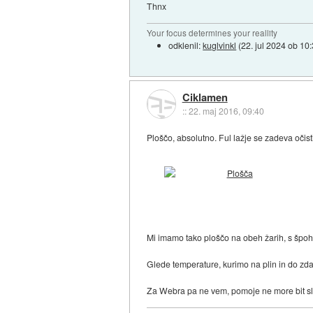
Thnx
Your focus determines your reallity
odklenil:
kuglvinkl
(
22. jul 2024 ob 10
Ciklamen
::
22. maj 2016, 09:40
Ploščo, absolutno. Ful lažje se zadeva očist
Mi imamo tako ploščo na obeh žarih, s špoht
Glede temperature, kurimo na plin in do zdaj
Za Webra pa ne vem, pomoje ne more bit s