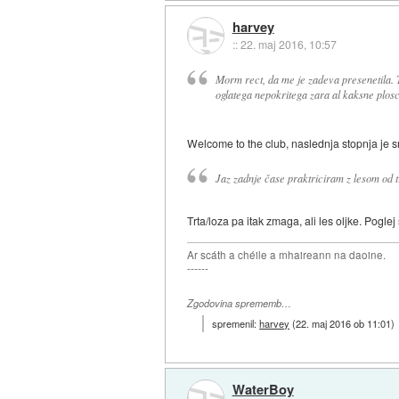
harvey
::
22. maj 2016, 10:57
Morm rect, da me je zadeva presenetila. 
oglatega nepokritega zara al kaksne plosc
Welcome to the club, naslednja stopnja je
Jaz zadnje čase praktriciram z lesom od tr
Trta/loza pa itak zmaga, ali les oljke. Poglej
Ar scáth a chéile a mhaireann na daoine.
------
Zgodovina sprememb…
spremenil:
harvey
(
22. maj 2016 ob 11:01
)
WaterBoy