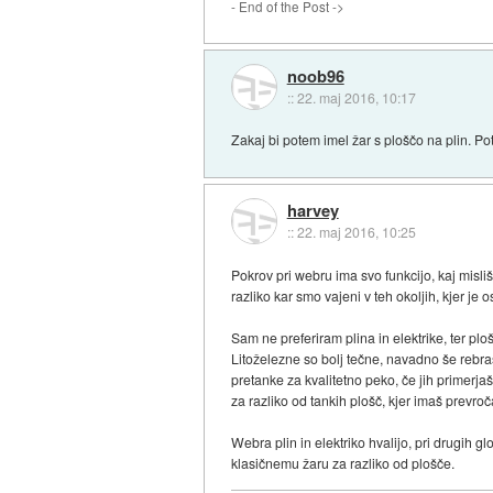
- End of the Post ->
noob96
::
22. maj 2016, 10:17
Zakaj bi potem imel žar s ploščo na plin. P
harvey
::
22. maj 2016, 10:25
Pokrov pri webru ima svo funkcijo, kaj misli
razliko kar smo vajeni v teh okoljih, kjer j
Sam ne preferiram plina in elektrike, ter pl
Litoželezne so bolj tečne, navadno še rebra
pretanke za kvalitetno peko, če jih primerjaš
za razliko od tankih plošč, kjer imaš prevro
Webra plin in elektriko hvalijo, pri drugih gl
klasičnemu žaru za razliko od plošče.