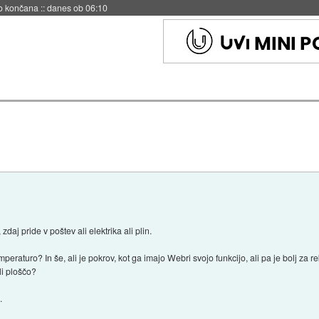
s ob 06:09
daj pride v poštev ali elektrika ali plin.
peraturo? In še, ali je pokrov, kot ga imajo Webri svojo funkcijo, ali pa je bolj za r
ali ploščo?
.