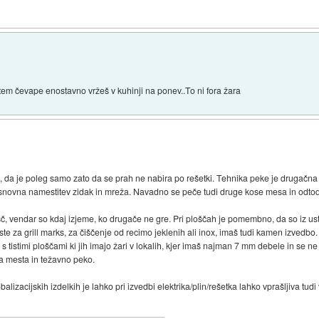
otem čevape enostavno vržeš v kuhinji na ponev..To ni fora žara
š, da je poleg samo zato da se prah ne nabira po rešetki. Tehnika peke je drugačna p
e osnovna namestitev zidak in mreža. Navadno se peče tudi druge kose mesa in odtod 
ošč, vendar so kdaj izjeme, ko drugače ne gre. Pri ploščah je pomembno, da so iz u
ste za grill marks, za čiščenje od recimo jeklenih ali inox, imaš tudi kamen izvedb
 s tistimi ploščami ki jih imajo žari v lokalih, kjer imaš najman 7 mm debele in se n
ča mesta in težavno peko.
obalizacijskih izdelkih je lahko pri izvedbi elektrika/plin/rešetka lahko vprašljiva tud