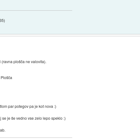
:35
)
i (ravna plošča ne valovita).
Plošča
lom par potegov pa je kot nova :)
 se je še vedno vse zelo lepo speklo :)
lab.