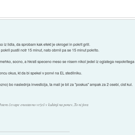
o iz lidla, da sprobam kak efekt je okrogel in pokrit grill.
 pokril pustil notr 15 minut, nato obrnil pa se 15 minut pokrito.
mehko, socno, a hkrati speceno meso se nisem nikol jedel iz oglatega nepokritega 
oncu okus, kt da bi spekel v ponvi na EL stedilniku.
bo naslednja investicija, ta mali je bil za "poskus" ampak za 2 osebi, cist kul.
 Potem čevape enostavno vržeš v kuhinji na ponev..To ni fora