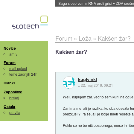
BMW v vozilih začel predvajati reklame
::
dane
Forum
»
Loža
»
Kakšen žar?
Novice
Kakšen žar?
arhiv
Forum
mali oglasi
teme zadnjih 24h
kuglvinkl
Članki
::
22. maj 2016, 09:21
Zaposlitve
Well, kupujem žar. vedno sem kuril na oglje, z
brskaj
Ostalo
Zanima me, ali je razlika, ko oba dosežta tem
pravila
preizkusil? Pa še, ali je bolje imeti rešetke 
Peklo se ne bo nič posebnega, meso in ribe