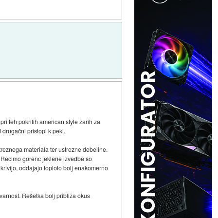
ri teh pokritih american style žarih za
drugačni pristopi k peki.
streznega materiala ter ustrezne debeline.
o. Recimo gorenc jeklene izvedbe so
e krivijo, oddajajo toploto bolj enakomerno
i varnost. Rešetka bolj približa okus