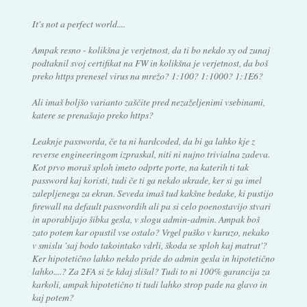
It's not a perfect world....
Ampak resno - kolikšna je verjetnost, da ti bo nekdo xy od zunaj
podtaknil svoj certifikat na FW in kolikšna je verjetnost, da boš
preko https prenesel virus na mrežo? 1:100? 1:1000? 1:1E6?
Ali imaš boljšo varianto zaščite pred nezaželjenimi vsebinami,
katere se prenašajo preko https?
Leaknje passworda, če ta ni hardcoded, da bi ga lahko kje z
reverse engineeringom izpraskal, niti ni nujno trivialna zadeva.
Kot prvo moraš sploh imeto odprte porte, na katerih ti tak
password kaj koristi, tudi če ti ga nekdo ukrade, ker si ga imel
zalepljenega za ekran. Seveda imaš tud kakšne bedake, ki pustijo
firewall na default passwordih ali pa si celo poenostavijo stvari
in uporabljajo šibka gesla, v slogu admin-admin. Ampak boš
zato potem kar opustil vse ostalo? Vrgel puško v kuruzo, nekako
v smislu 'saj bodo takointako vdrli, škoda se sploh kaj matrat'?
Ker hipotetično lahko nekdo pride do admin gesla in hipotetično
lahko....? Za 2FA si že kdaj slišal? Tudi to ni 100% garancija za
karkoli, ampak hipotetično ti tudi lahko strop pade na glavo in
kaj potem?