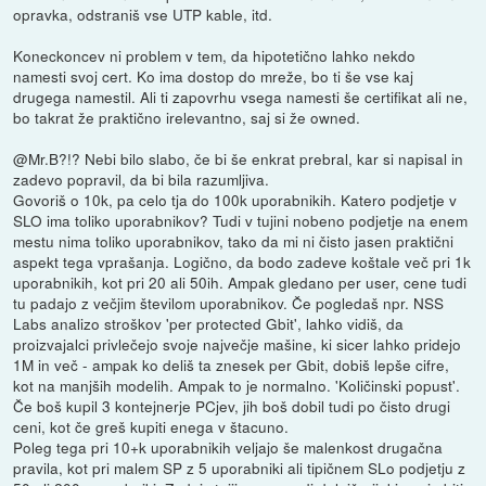
opravka, odstraniš vse UTP kable, itd.
Koneckoncev ni problem v tem, da hipotetično lahko nekdo
namesti svoj cert. Ko ima dostop do mreže, bo ti še vse kaj
drugega namestil. Ali ti zapovrhu vsega namesti še certifikat ali ne,
bo takrat že praktično irelevantno, saj si že owned.
@Mr.B?!? Nebi bilo slabo, če bi še enkrat prebral, kar si napisal in
zadevo popravil, da bi bila razumljiva.
Govoriš o 10k, pa celo tja do 100k uporabnikih. Katero podjetje v
SLO ima toliko uporabnikov? Tudi v tujini nobeno podjetje na enem
mestu nima toliko uporabnikov, tako da mi ni čisto jasen praktični
aspekt tega vprašanja. Logično, da bodo zadeve koštale več pri 1k
uporabnikih, kot pri 20 ali 50ih. Ampak gledano per user, cene tudi
tu padajo z večjim številom uporabnikov. Če pogledaš npr. NSS
Labs analizo stroškov 'per protected Gbit', lahko vidiš, da
proizvajalci privlečejo svoje največje mašine, ki sicer lahko pridejo
1M in več - ampak ko deliš ta znesek per Gbit, dobiš lepše cifre,
kot na manjših modelih. Ampak to je normalno. 'Količinski popust'.
Če boš kupil 3 kontejnerje PCjev, jih boš dobil tudi po čisto drugi
ceni, kot če greš kupiti enega v štacuno.
Poleg tega pri 10+k uporabnikih veljajo še malenkost drugačna
pravila, kot pri malem SP z 5 uporabniki ali tipičnem SLo podjetju z