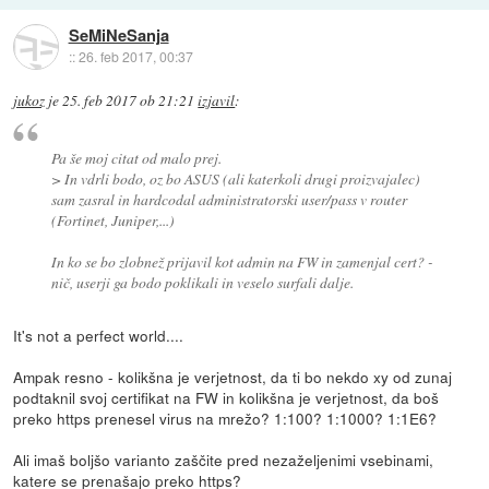
SeMiNeSanja
::
26. feb 2017, 00:37
jukoz
je
25. feb 2017 ob 21:21
izjavil
:
Pa še moj citat od malo prej.
> In vdrli bodo, oz bo ASUS (ali katerkoli drugi proizvajalec)
sam zasral in hardcodal administratorski user/pass v router
(Fortinet, Juniper,...)
In ko se bo zlobnež prijavil kot admin na FW in zamenjal cert? -
nič, userji ga bodo poklikali in veselo surfali dalje.
It's not a perfect world....
Ampak resno - kolikšna je verjetnost, da ti bo nekdo xy od zunaj
podtaknil svoj certifikat na FW in kolikšna je verjetnost, da boš
preko https prenesel virus na mrežo? 1:100? 1:1000? 1:1E6?
Ali imaš boljšo varianto zaščite pred nezaželjenimi vsebinami,
katere se prenašajo preko https?