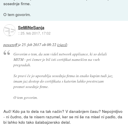
sosednje firme.
O tem govorim.
SeMiNeSanja
::
25. feb 2017, 17:02
poweroff
je
25. feb 2017 ob 08:22
izjavil
:
Govorim o tem, da sem videl network appliance, ki so delali
MITM - pri čemer je bil isti certifikat nameščen na vseh
pregradah.
Se pravi če jo uporablja sosednja firma in enako kupim tudi jaz,
imam jaz dostop do certifikata s katerim lahko prestrezam
promet sosednje firme.
O tem govorim.
Auč! Kdo pa to dela na tak način? V današnjem času? Nepojmljivo
- ni čudno, da te nisem razumel, ker se mi še na misel ni padlo, da
bi lahko kdo tako šalabajzersko delal.