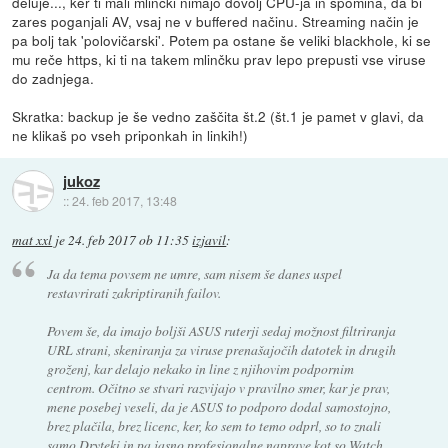
deluje..., ker ti mali mlinčki nimajo dovolj CPU-ja in spomina, da bi
zares poganjali AV, vsaj ne v buffered načinu. Streaming način je
pa bolj tak 'polovičarski'. Potem pa ostane še veliki blackhole, ki se
mu reče https, ki ti na takem mlinčku prav lepo prepusti vse viruse
do zadnjega.
Skratka: backup je še vedno zaščita št.2 (št.1 je pamet v glavi, da
ne klikaš po vseh priponkah in linkih!)
jukoz
::
24. feb 2017, 13:48
mat xxl
je
24. feb 2017 ob 11:35
izjavil
:
Ja da tema povsem ne umre, sam nisem še danes uspel
restavrirati zakriptiranih failov.
Povem še, da imajo boljši ASUS ruterji sedaj možnost filtriranja
URL strani, skeniranja za viruse prenašajočih datotek in drugih
groženj, kar delajo nekako in line z njihovim podpornim
centrom. Očitno se stvari razvijajo v pravilno smer, kar je prav,
mene posebej veseli, da je ASUS to podporo dodal samostojno,
brez plačila, brez licenc, ker, ko sem to temo odprl, so to znali
samo Dryteki in pa jasno profesionalne naprave kot so Watch