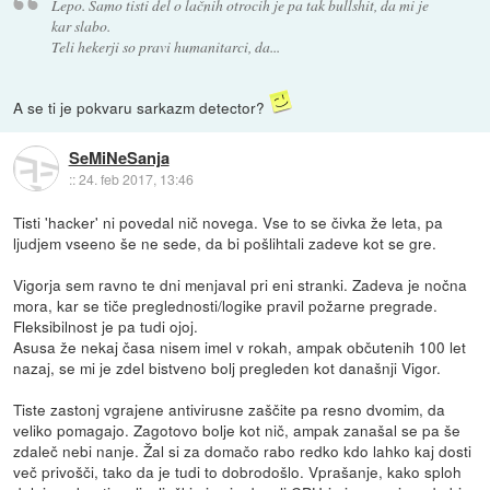
Lepo. Samo tisti del o lačnih otrocih je pa tak bullshit, da mi je
kar slabo.
Teli hekerji so pravi humanitarci, da...
A se ti je pokvaru sarkazm detector?
SeMiNeSanja
::
24. feb 2017, 13:46
Tisti 'hacker' ni povedal nič novega. Vse to se čivka že leta, pa
ljudjem vseeno še ne sede, da bi pošlihtali zadeve kot se gre.
Vigorja sem ravno te dni menjaval pri eni stranki. Zadeva je nočna
mora, kar se tiče preglednosti/logike pravil požarne pregrade.
Fleksibilnost je pa tudi ojoj.
Asusa že nekaj časa nisem imel v rokah, ampak občutenih 100 let
nazaj, se mi je zdel bistveno bolj pregleden kot današnji Vigor.
Tiste zastonj vgrajene antivirusne zaščite pa resno dvomim, da
veliko pomagajo. Zagotovo bolje kot nič, ampak zanašal se pa še
zdaleč nebi nanje. Žal si za domačo rabo redko kdo lahko kaj dosti
več privošči, tako da je tudi to dobrodošlo. Vprašanje, kako sploh