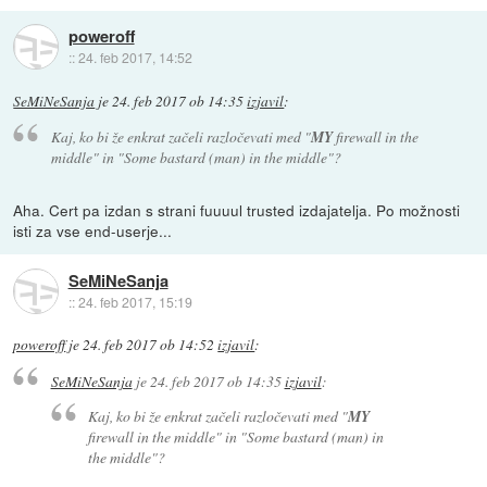
poweroff
::
24. feb 2017, 14:52
SeMiNeSanja
je
24. feb 2017 ob 14:35
izjavil
:
Kaj, ko bi že enkrat začeli razločevati med "
MY
firewall in the
middle" in "Some bastard (man) in the middle"?
Aha. Cert pa izdan s strani fuuuul trusted izdajatelja. Po možnosti
isti za vse end-userje...
SeMiNeSanja
::
24. feb 2017, 15:19
poweroff
je
24. feb 2017 ob 14:52
izjavil
:
SeMiNeSanja
je
24. feb 2017 ob 14:35
izjavil
:
Kaj, ko bi že enkrat začeli razločevati med "
MY
firewall in the middle" in "Some bastard (man) in
the middle"?