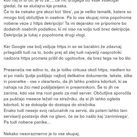
gledal, če se slučajno kje praska.
Če to še nekako gre skozi kot 'štos', pa je veliko tematik, katere so
mnogo bolj občutljive in osebne. Pa to vse skupaj nima popolnoma
nobene veze z https dekripcijo! Ta mi dejansko ne pripomore bo
dodatnih osebnih podatkov, ki mi niso na voljo tudi brez dekripcije.
Dekripcija je tukaj v popolnoma drugi vlogi.
Ker Google vse bolj vsiljuje https in so se barabini že zdavnaj
prilagodili tudi na to, bodo prej ali slej tudi največji nasprotniki
nadzora https prometa prišli do ugotovitve, da brez tega ne bo šlo.
Preseneča me edino to, da je toliko cirkusa okoli https, medtem ko
si po mailu ljudje pošiljajo najbolj delikatne dokumente, tekste, slike
in posnetke - vse v cleartextu, da jih lahko prebira kdorkoli, ki se
nahaja na žici med pošiljateljem in prejemnikom. Še to jih ne
zanima, kdo vse ima root geslo za mail server. Občutljiva sporočila
pa puščajo mesece ležati na strežniku, da si jih lahko ogleda
kdorkoli, ki se dokoplje do dostopa do strežnika.
Enako tudi nesejo svoj računalnik na servis, da potem lahko tam
serviserji postavijo disk na glavo, če se bo našlo kaj 'zanimivega'.
Pa tudi nobene panike...
Nekako nesorazmerno je to vse skupaj.