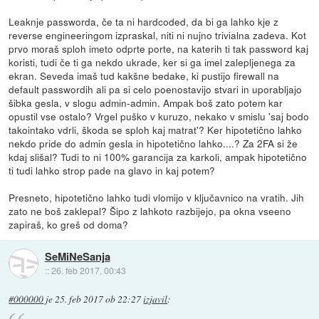
Leaknje passworda, če ta ni hardcoded, da bi ga lahko kje z
reverse engineeringom izpraskal, niti ni nujno trivialna zadeva. Kot
prvo moraš sploh imeto odprte porte, na katerih ti tak password kaj
koristi, tudi če ti ga nekdo ukrade, ker si ga imel zalepljenega za
ekran. Seveda imaš tud kakšne bedake, ki pustijo firewall na
default passwordih ali pa si celo poenostavijo stvari in uporabljajo
šibka gesla, v slogu admin-admin. Ampak boš zato potem kar
opustil vse ostalo? Vrgel puško v kuruzo, nekako v smislu 'saj bodo
takointako vdrli, škoda se sploh kaj matrat'? Ker hipotetično lahko
nekdo pride do admin gesla in hipotetično lahko....? Za 2FA si že
kdaj slišal? Tudi to ni 100% garancija za karkoli, ampak hipotetično
ti tudi lahko strop pade na glavo in kaj potem?
Presneto, hipotetično lahko tudi vlomijo v ključavnico na vratih. Jih
zato ne boš zaklepal? Šipo z lahkoto razbijejo, pa okna vseeno
zapiraš, ko greš od doma?
SeMiNeSanja
::
26. feb 2017, 00:43
#000000
je
25. feb 2017 ob 22:27
izjavil
: