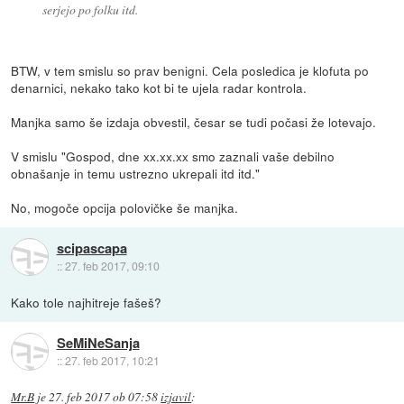
serjejo po folku itd.
BTW, v tem smislu so prav benigni. Cela posledica je klofuta po
denarnici, nekako tako kot bi te ujela radar kontrola.
Manjka samo še izdaja obvestil, česar se tudi počasi že lotevajo.
V smislu "Gospod, dne xx.xx.xx smo zaznali vaše debilno
obnašanje in temu ustrezno ukrepali itd itd."
No, mogoče opcija polovičke še manjka.
scipascapa
::
27. feb 2017, 09:10
Kako tole najhitreje fašeš?
SeMiNeSanja
::
27. feb 2017, 10:21
Mr.B
je
27. feb 2017 ob 07:58
izjavil
: