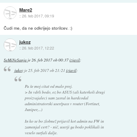
Mare2
::
26. feb 2017, 09:19
Čudi me, da ne odkrijejo storilcev. :)
jukoz
::
26. feb 2017, 12:22
SeMiNeSanja
je
26. feb 2017 ob 00:37
izjavil
:
jukoz
je
25. feb 2017 ob 21:21
izjavil
:
Pa še moj citat od malo prej.
> In vdrli bodo, oz bo ASUS (ali katerkoli drugi
proizvajalec) sam zasral in hardcodal
administratorski user/pass v router (Fortinet,
Juniper,...)
In ko se bo zlobnež prijavil kot admin na FW in
zamenjal cert? - nič, userji ga bodo poklikali in
veselo surfali dalje.