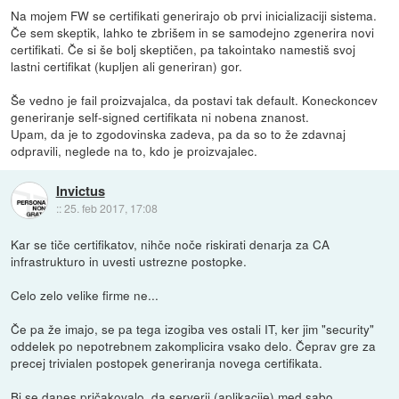
Na mojem FW se certifikati generirajo ob prvi inicializaciji sistema.
Če sem skeptik, lahko te zbrišem in se samodejno zgenerira novi
certifikati. Če si še bolj skeptičen, pa takointako namestiš svoj
lastni certifikat (kupljen ali generiran) gor.
Še vedno je fail proizvajalca, da postavi tak default. Koneckoncev
generiranje self-signed certifikata ni nobena znanost.
Upam, da je to zgodovinska zadeva, pa da so to že zdavnaj
odpravili, neglede na to, kdo je proizvajalec.
Invictus
::
25. feb 2017, 17:08
Kar se tiče certifikatov, nihče noče riskirati denarja za CA
infrastrukturo in uvesti ustrezne postopke.
Celo zelo velike firme ne...
Če pa že imajo, se pa tega izogiba ves ostali IT, ker jim "security"
oddelek po nepotrebnem zakomplicira vsako delo. Čeprav gre za
precej trivialen postopek generiranja novega certifikata.
Bi se danes pričakovalo, da serverji (aplikacije) med sabo