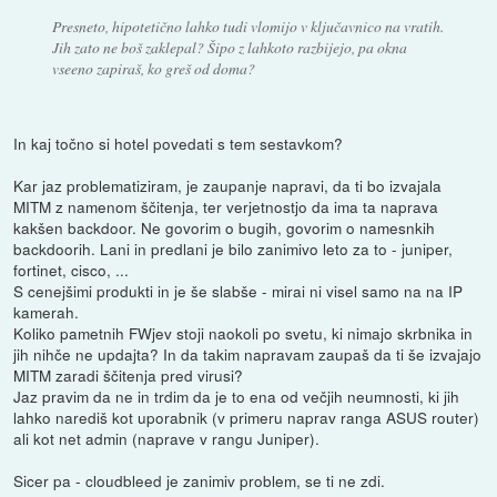
Presneto, hipotetično lahko tudi vlomijo v ključavnico na vratih.
Jih zato ne boš zaklepal? Šipo z lahkoto razbijejo, pa okna
vseeno zapiraš, ko greš od doma?
In kaj točno si hotel povedati s tem sestavkom?
Kar jaz problematiziram, je zaupanje napravi, da ti bo izvajala
MITM z namenom ščitenja, ter verjetnostjo da ima ta naprava
kakšen backdoor. Ne govorim o bugih, govorim o namesnkih
backdoorih. Lani in predlani je bilo zanimivo leto za to - juniper,
fortinet, cisco, ...
S cenejšimi produkti in je še slabše - mirai ni visel samo na na IP
kamerah.
Koliko pametnih FWjev stoji naokoli po svetu, ki nimajo skrbnika in
jih nihče ne updajta? In da takim napravam zaupaš da ti še izvajajo
MITM zaradi ščitenja pred virusi?
Jaz pravim da ne in trdim da je to ena od večjih neumnosti, ki jih
lahko narediš kot uporabnik (v primeru naprav ranga ASUS router)
ali kot net admin (naprave v rangu Juniper).
Sicer pa - cloudbleed je zanimiv problem, se ti ne zdi.