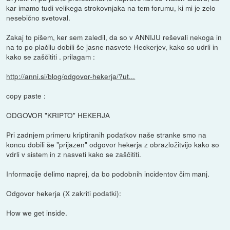
kar imamo tudi velikega strokovnjaka na tem forumu, ki mi je zelo
nesebično svetoval.
Zakaj to pišem, ker sem zaledil, da so v ANNIJU reševali nekoga in
na to po plačilu dobili še jasne nasvete Heckerjev, kako so udrli in
kako se zaščititi . prilagam :
http://anni.si/blog/odgovor-hekerja/?ut...
copy paste :
ODGOVOR "KRIPTO" HEKERJA
Pri zadnjem primeru kriptiranih podatkov naše stranke smo na
koncu dobili še "prijazen" odgovor hekerja z obrazložitvijo kako so
vdrli v sistem in z nasveti kako se zaščititi.
Informacije delimo naprej, da bo podobnih incidentov čim manj.
Odgovor hekerja (X zakriti podatki):
How we get inside.