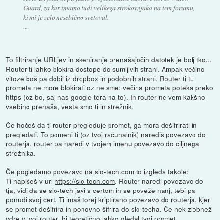
Guard, za kar imamo tudi velikega strokovnjaka na tem forumu,
ki mi je zelo nesebično svetoval.
....
To filtriranje URLjev in skeniranje prenašajočih datotek je bolj tko...
Router ti lahko blokira dostope do sumljivih strani. Ampak večino
vitoze boš pa dobil iz dropbox in podobnih strani. Router ti tu
prometa ne more blokirati oz ne sme: večina prometa poteka preko
https (oz bo, saj nas google tera na to). In router ne vem kakšno
vsebino prenaša, vesta smo ti in strežnik.
Če hočeš da ti router pregleduje promet, ga mora dešifrirati in
pregledati. To pomeni ti (oz tvoj računalnik) narediš povezavo do
routerja, router pa naredi v tvojem imenu povezavo do ciljnega
strežnika.
Če pogledamo povezavo na slo-tech.com to izgleda takole:
Ti napišeš v url
https://slo-tech.com
. Router naredi povezavo do
tja, vidi da se slo-tech javi s certom in se poveže nanj, tebi pa
ponudi svoj cert. Ti imaš torej kriptirano povezavo do routerja, kjer
se promet dešifrira in ponovno šifrira do slo-techa. Če nek zlobnež
vdre v tvoj router, bi teoretično lahko gledal tvoj promet.