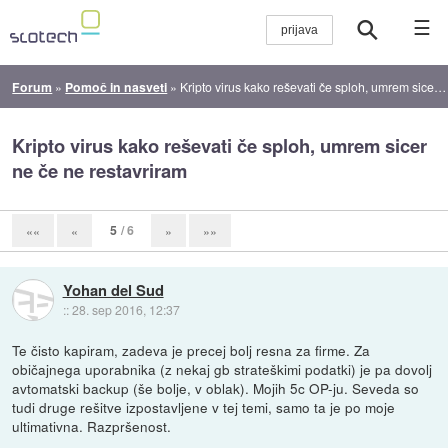
☰
Forum
»
Pomoč in nasveti
»
Kripto virus kako reševati če sploh, umrem sicer ne če ne restavriram
Kripto virus kako reševati če sploh, umrem sicer
ne če ne restavriram
5
/ 6
««
«
»
»»
Yohan del Sud
::
28. sep 2016, 12:37
Te čisto kapiram, zadeva je precej bolj resna za firme. Za
običajnega uporabnika (z nekaj gb strateškimi podatki) je pa dovolj
avtomatski backup (še bolje, v oblak). Mojih 5c OP-ju. Seveda so
tudi druge rešitve izpostavljene v tej temi, samo ta je po moje
ultimativna. Razpršenost.