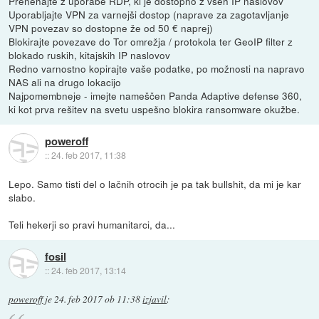
Prenehajte z uporabe RDP, ki je dostopno z vseh IP naslovov
Uporabljajte VPN za varnejši dostop (naprave za zagotavljanje
VPN povezav so dostopne že od 50 € naprej)
Blokirajte povezave do Tor omrežja / protokola ter GeoIP filter z
blokado ruskih, kitajskih IP naslovov
Redno varnostno kopirajte vaše podatke, po možnosti na napravo
NAS ali na drugo lokacijo
Najpomembneje - imejte nameščen Panda Adaptive defense 360,
ki kot prva rešitev na svetu uspešno blokira ransomware okužbe.
poweroff
::
24. feb 2017, 11:38
Lepo. Samo tisti del o lačnih otrocih je pa tak bullshit, da mi je kar
slabo.
Teli hekerji so pravi humanitarci, da...
fosil
::
24. feb 2017, 13:14
poweroff
je
24. feb 2017 ob 11:38
izjavil
: