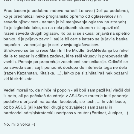
Pred časom je podobno zadevo naredil Lenovo (Dell pa podobno),
ko je prednaložil neko programsko opremo od oglaševalcev (in
seveda njihov cert - namen je bil menjavanje oglasov na straneh).
To je izgledalo tako, da na nekriptiranih straneh nisi opazil nič,
razen seveda drugih oglasov. Ko pa si se skušal prijaviti na spletno
banko, ti je prijavo zavrnil, saj je bil cert s katero se je javila banka
napačen - zamenjal ga je cert v swju oglaševalcev.
Strokovno se temu reče Man In The Middle. SeMiNeSanja bo rekel
da je to super in odlična zadeva, ki te reši virusov in prepovedanih
vsebin. Pomoje pa preprečuje zasebnost komunikacije. Odločiš se
pa seveda sam, saj ti ponudnik dostopa do interneta tega ne dela
(razen Kazahstan, Kitajska, ...), lahko pa si zinštaliraš nek požarni
zid ki skrbi zate.
Vedeti moraš to, da nihče ni popoln - ali boš sam pazil kaj vlačiš dol
iz neta, ali pa počakaš da vdrejo v ASUSove routerje in ti poberejo
podatke o prijavah na banke, facebook, slo-tech, ... In vdrli bodo,
oz bo ASUS (ali katerkoli drugi proizvajalec) sam zasral in
hardcodal administratorski user/pass v router (Fortinet, Juniper,...)
No, mi o volku =)