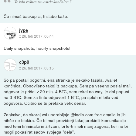
Ve kdo rešitev za .osiris končnico ?
Če nimaš backup-a, ti slabo kaže.
jype
::
26. feb 2017, 00:44
Daily snapshots, hourly snapshots!
c3p0
::
26. feb 2017, 08:15
So pa postali pogoltni, ena stranka je nekako fasala, .wallet
končnica. Obnovljeno takoj iz backupa. Sem pa vseeno poslal mail,
odgovor je prišel v 20 min. 4 BTC, sem rekel no way, je dal popust
na 3 BTC. Sem za finto odgovoril 1 BTC, pa sploh ni bilo več
odgovora. Očitno se tu pretaka velik denar.
Zanimivo, da skoraj vsi uporabljajo @india.com free emaile in jih
nihče ne blokira. Če bi mail providerji takoj prekinili komunikacijo
med temi kriminalci in žrtvami, bi le-ti imeli manj zagona, ker ne bi
mogli pokasirat sadov svojega "dela".