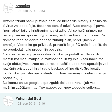
smacker
::
28. sep 2016, 12:53
Avtomatizirani backupi znajo past, če nimaš file history. Recimo da
ti virus zakodira fajle, česar ne opaziš takoj. Auto backup ti povozi
"normalne" fajle s kriptiranimi, pa si adijo. Ali še hujši primer: na
backup server spraviš crypto virus, pa ti vse backupe pokvari. Za
domačo rabo se dobro obnese zunanji disk, nepriključen v
omrežje. Vedno ko ga priklopiš, preveriš če je PC safe in paziš, da
ne pregledaš fajle preden jih povoziš.
Osnova za backup je vsekakor replikacija podatkov. Na večih
mestih kot maš, manjša je možnost da jih zgubiš. Vsak način ma
svoje občutljivosti, zato se za resno zaščito podatkov uporablja več
različnih pristopov hkrati (auto backup, offline diski, 3rd location,
cel replikacijski strežnik z identičnim hardwareom in sinhronizacijo
podatkov,...)
Na koncu pa tut googlu uspe zgubit del podatkov, kljub vsem
možnim zaščitam:
http://www.geek.com/news/google-suffers...
Yohan del Sud
::
28. sep 2016, 13:16