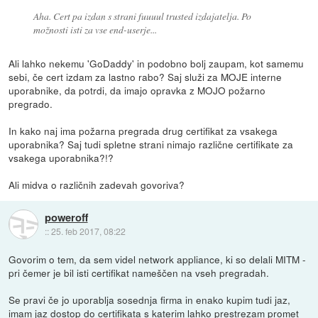
Aha. Cert pa izdan s strani fuuuul trusted izdajatelja. Po
možnosti isti za vse end-userje...
Ali lahko nekemu 'GoDaddy' in podobno bolj zaupam, kot samemu
sebi, če cert izdam za lastno rabo? Saj služi za MOJE interne
uporabnike, da potrdi, da imajo opravka z MOJO požarno
pregrado.
In kako naj ima požarna pregrada drug certifikat za vsakega
uporabnika? Saj tudi spletne strani nimajo različne certifikate za
vsakega uporabnika?!?
Ali midva o različnih zadevah govoriva?
poweroff
::
25. feb 2017, 08:22
Govorim o tem, da sem videl network appliance, ki so delali MITM -
pri čemer je bil isti certifikat nameščen na vseh pregradah.
Se pravi če jo uporablja sosednja firma in enako kupim tudi jaz,
imam jaz dostop do certifikata s katerim lahko prestrezam promet