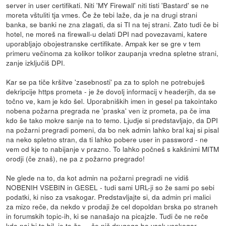
server in user certifikati. Niti 'MY Firewall' niti tisti 'Bastard' se ne
moreta vštuliti tja vmes. Če že tebi laže, da je na drugi strani
banka, se banki ne zna zlagati, da si TI na tej strani. Zato tudi če bi
hotel, ne moreš na firewall-u delati DPI nad povezavami, katere
uporabljajo obojestranske certifikate. Ampak ker se gre v tem
primeru večinoma za kolikor tolikor zaupanja vredna spletne strani,
zanje izključiš DPI.
Kar se pa tiče kršitve 'zasebnosti' pa za to sploh ne potrebuješ
dekripcije https prometa - je že dovolj informacij v headerjih, da se
točno ve, kam je kdo šel. Uporabniških imen in gesel pa takointako
nobena požarna pregrada ne 'praska' ven iz prometa, pa če ima
kdo še tako mokre sanje na to temo. Ljudje si predstavljajo, da DPI
na požarni pregradi pomeni, da bo nek admin lahko bral kaj si pisal
na neko spletno stran, da ti lahko pobere user in password - ne
vem od kje to nabijanje v prazno. To lahko počneš s kakšnimi MITM
orodji (če znaš), ne pa z požarno pregrado!
Ne glede na to, da kot admin na požarni pregradi ne vidiš
NOBENIH VSEBIN in GESEL - tudi sami URL-ji so že sami po sebi
podatki, ki niso za vsakogar. Predstavljajte si, da admin pri malici
za mizo reče, da nekdo v prodaji že cel dopoldan brska po straneh
in forumskih topic-ih, ki se nanašajo na picajzle. Tudi če ne reče
kdo naj bi to bil, je to že.....če nič drugega bo vsak vsakogar