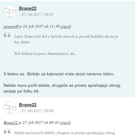
Brane22
::
27. feb 2017, 08:43
poweroff
je
24. feb 2017 ob 11:38
izjavil
:
Lepo. Samo tisti del o lačnih otrocih je pa tak bullshit, da mi je
kar slabo.
Teli hekerji so pravi humanitarci, da...
V bistvu so. Skrbijo za kakovost vrste skozi naravno izbiro.
Nekdo mora počit debile, drugače se prosto sprehajajo okrog,
serjejo po folku itd.
Brane22
::
27. feb 2017, 08:58
Brane22
je
27. feb 2017 ob 08:43
izjavil
:
Nekdo mora počit debile, drugače se prosto sprehajajo okrog,