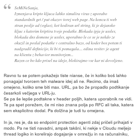
SeMiNeSanja,
Izmenjava kripto kljuca lahko simulira virus z uporabo
standardnih get / put okazov torej web page. Na koncu ti web
stran poslje ad (oglas), kot kodiran url string, ki je dejansko
kljuc s katerim kriptira tvoje podatke. Blokada ipja je ussles,
blokada dns domene je ussles, uporabno le ce se je nekdo ze
okuzil in poslal podatke v centralno bazo, od koder bos potem ti
nadgradil definicijo, ki bi ti pomagala.... edina resitev je agent
na klientu z behavior monitorjem...
Razen ce bo kdo prisel na idejo, blokirajmo vse kar ni dovoljeno.
Ravno tu se potem pokažejo tiste nianse, če in koliko boš lahko
ponagajal tvorcem teh malware idej ali ne. Recimo, da imaš
omejeno, koliko sme biti max. URL, pa bo že propadlo podtikanje
česarkoli večjega v URL-ju.
Se pa še lepše podtakne v header poljih, katera uporabnik ne vidi.
Te pa spet porežem, če mi niso znana polja po RFC ali taka, katera
sem eksplicitno dodal. Pa dolžina je tudi tu omejena.
In ja, res je, da so endpoint protection agenti zdaj pričeli prihajati v
modo. Pa ne tisti navadni, ampak takšni, ki nekje v Cloudu meljejo
thread logiko in korelirajo dogajanje v omrežju in na računalniku,