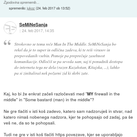
Zgodovina sprememb…
spremenilo:
jukoz
(
24. feb 2017 ob 13:52
)
SeMiNeSanja
::
24. feb 2017, 14:35
Strokovno se temu reče Man In The Middle. SeMiNeSanja bo
rekel da je to super in odlična zadeva, ki te reši virusov in
prepovedanih vsebin. Pomoje pa preprečuje zasebnost
komunikacije. Odločiš se pa seveda sam, saj ti ponudnik dostopa
do interneta tega ne dela (razen Kazahstan, Kitajska, ...), lahko
pa si zinštaliraš nek požarni zid ki skrbi zate.
Kaj, ko bi že enkrat začeli razločevati med "
firewall in the
MY
middle" in "Some bastard (man) in the middle"?
Ne gre tlačiti v isti koš zadevo, katero sam nadzoruješ in stvar, nad
katero nimaš nobenega nadzora, kjer te pohopsajo od zadaj, pa še
veš ne, da so te pohopsali.
Tudi ne gre v isti koš tlačiti https povezave, kjer se uporabljajo