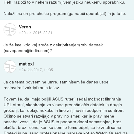
Heh, razloži to v nekem razumljivem jeziku neukemu uporabniku.
Naloži mu en pro choice program (ga nauči uporabljat) in je to to.
Veron
::
20. okt 2016, 22:31
Je že imel kdo kaj sreče z dekriptiranjem xtbl datotek
(savepanda@india.com)?
mat xxl
::
24. feb 2017, 11:35
Ja da tema povsem ne umre, sam nisem še danes uspel
restavrirati zakriptiranih failov.
Povem še, da imajo boljši ASUS ruterji sedaj možnost filtriranja
URL strani, skeniranja za viruse prenašajočih datotek in drugih
groženj, kar delajo nekako in line z njihovim podpornim centrom.
Očitno se stvari razvijajo v pravilno smer, kar je prav, mene
posebej veseli, da je ASUS to podporo dodal samostojno, brez
plačila, brez licenc, ker, ko sem to temo odprl, so to znali samo
Dryteki in pa jasno profesionalne naprave kot so Watch Guard, za