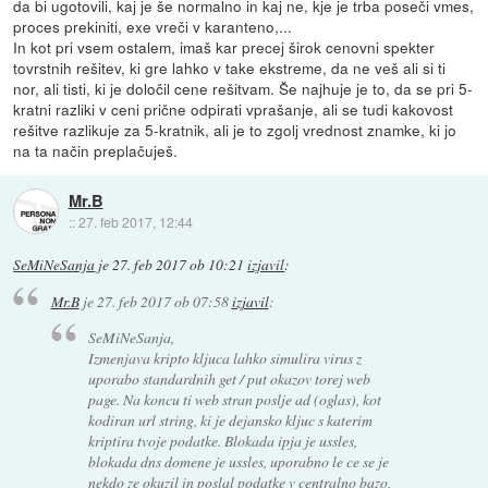
da bi ugotovili, kaj je še normalno in kaj ne, kje je trba poseči vmes,
proces prekiniti, exe vreči v karanteno,...
In kot pri vsem ostalem, imaš kar precej širok cenovni spekter
tovrstnih rešitev, ki gre lahko v take ekstreme, da ne veš ali si ti
nor, ali tisti, ki je določil cene rešitvam. Še najhuje je to, da se pri 5-
kratni razliki v ceni prične odpirati vprašanje, ali se tudi kakovost
rešitve razlikuje za 5-kratnik, ali je to zgolj vrednost znamke, ki jo
na ta način preplačuješ.
Mr.B
::
27. feb 2017, 12:44
SeMiNeSanja
je
27. feb 2017 ob 10:21
izjavil
:
Mr.B
je
27. feb 2017 ob 07:58
izjavil
:
SeMiNeSanja,
Izmenjava kripto kljuca lahko simulira virus z
uporabo standardnih get / put okazov torej web
page. Na koncu ti web stran poslje ad (oglas), kot
kodiran url string, ki je dejansko kljuc s katerim
kriptira tvoje podatke. Blokada ipja je ussles,
blokada dns domene je ussles, uporabno le ce se je
nekdo ze okuzil in poslal podatke v centralno bazo,