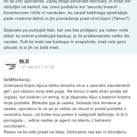
50 ali 200 uporabniki. Zadaj stojijo ponavadi delničarji, ki znajo biti
občutljivi na karkoli, kar zveni podobno kot 'security breach' -
koneckoncev nihče ni navdušen, ko zaradi kakšnega spodrsljaja
pade vrednost delnic in jim premoženje pred očmi kopni (Yahoo?).
Dejansko pa potrjuješ tisto, kar ves čas pridigam, pa noben noče
slišat: ko enkrat potrebuješ backup, je že preklemansko veliko šlo
narobe. Tudi če imaš vse backupe in snapshote, imaš celo goro
sitnosti, ki si jih ne želiš imeti.
Mr.B
::
27. feb 2017, 07:58
SeMiNeSanja,
Izmenjava kripto kljuca lahko simulira virus z uporabo standardnih
get / put okazov torej web page. Na koncu ti web stran poslje ad
(oglas), kot kodiran url string, ki je dejansko kljuc s katerim kriptira
tvoje podatke. Blokada ipja je ussles, blokada dns domene je
ussles, uporabno le ce se je nekdo ze okuzil in poslal podatke v
centralno bazo, od koder bos potem ti nadgradil definicijo, ki bi ti
pomagala.... edina resitev je agent na klientu z behavior
monitorjem...
Razen ce bo kdo prisel na idejo, blokirajmo vse kar ni dovoljeno.