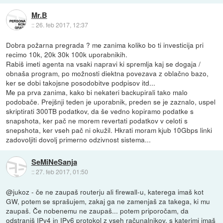
Mr.B
::
26. feb 2017, 12:37
Dobra požarna pregrada ? me zanima koliko bo ti investicija pri
recimo 10k, 20k 30k 100k uporabnikih.
Rabiš imeti agenta na vsaki napravi ki spremlja kaj se dogaja /
obnaša program, po možnosti diektna povezava z oblačno bazo,
ker se dobi takojsne posodobitve podpisov itd...
Me pa prva zanima, kako bi nekateri backupirali tako malo
podobače. Prejšnji teden je uporabnik, preden se je zaznalo, uspel
skriptirati 300TB podatkov, da še vedno kopiramo podatke s
snapshota, ker pač ne morem revertati podatkov v celoti s
snepshota, ker vseh pač ni okužil. Hkrati moram kjub 10Gbps linki
zadovoljiti dovolj primerno odzivnost sistema...
SeMiNeSanja
::
27. feb 2017, 01:50
@jukoz - če ne zaupaš routerju ali firewall-u, katerega imaš kot
GW, potem se sprašujem, zakaj ga ne zamenjaš za takega, ki mu
zaupaš. Če nobenemu ne zaupaš... potem priporočam, da
odstraniš IPv4 in IPv6 protokol z vseh računalnikov, s katerimi imaš