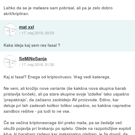
Lahko da se je malware sam pobrisal, ali pa je zelo dobro
skrit/kriptiran.
mat xxl
::
17. maj 2016, 00:53
Kaka ideja kaj sem res fasal ?
SeMiNeSanja
::
17. maj 2016, 01:30
Kaj si fasal? Enega od kriptovirusov. Vrag vedi katerega.
Ne vem, ali krožijo nove variante (še kakšna nova skupina barab
pristavlja lonček), ali pa stare skupine svoje 'izdelke' tako uspešno
'prepakirajo', da začasno zaobidejo AV proizvode. Edino, kar
deluje pri teh zadevah kolikor tolikor uspešno, so kakšne napredne
sandbox rešitve - pa tudi to ne vse.
Če se večina kriptonesnage širi preko maila, pa se čedalje več
okužb pojavlja pri brskanju po spletu. Glede na razpoložljive exploit
kit-e, ki barabam zadevo kar maksimalno olajšajo, je že dovolj, da