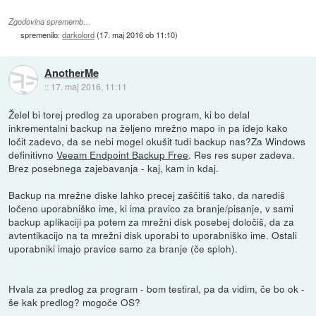
Zgodovina sprememb…
spremenilo:
darkolord
(
17. maj 2016 ob 11:10
)
AnotherMe
::
17. maj 2016, 11:11
Želel bi torej predlog za uporaben program, ki bo delal
inkrementalni backup na željeno mrežno mapo in pa idejo kako
ločit zadevo, da se nebi mogel okušit tudi backup nas?Za Windows
definitivno
Veeam Endpoint Backup Free
. Res res super zadeva.
Brez posebnega zajebavanja - kaj, kam in kdaj.
Backup na mrežne diske lahko precej zaščitiš tako, da narediš
ločeno uporabniško ime, ki ima pravico za branje/pisanje, v sami
backup aplikaciji pa potem za mrežni disk posebej določiš, da za
avtentikacijo na ta mrežni disk uporabi to uporabniško ime. Ostali
uporabniki imajo pravice samo za branje (če sploh).
Hvala za predlog za program - bom testiral, pa da vidim, če bo ok -
še kak predlog? mogoče OS?