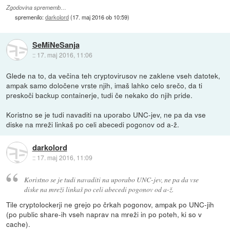
Zgodovina sprememb…
spremenilo:
darkolord
(
17. maj 2016 ob 10:59
)
SeMiNeSanja
::
17. maj 2016, 11:06
Glede na to, da večina teh cryptovirusov ne zaklene vseh datotek,
ampak samo določene vrste njih, imaš lahko celo srečo, da ti
preskoči backup containerje, tudi če nekako do njih pride.
Koristno se je tudi navaditi na uporabo UNC-jev, ne pa da vse
diske na mreži linkaš po celi abecedi pogonov od a-ž.
darkolord
::
17. maj 2016, 11:09
Koristno se je tudi navaditi na uporabo UNC-jev, ne pa da vse
diske na mreži linkaš po celi abecedi pogonov od a-ž.
Tile cryptolockerji ne grejo po črkah pogonov, ampak po UNC-jih
(po public share-ih vseh naprav na mreži in po poteh, ki so v
cache).