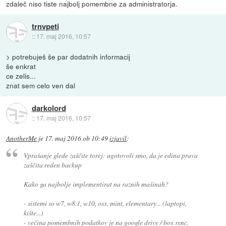
zdaleč niso tiste najbolj pomembne za administratorja.
trnvpeti
::
17. maj 2016, 10:57
> potrebuješ še par dodatnih informacij
še enkrat
ce zelis...
znat sem celo ven dal
darkolord
::
17. maj 2016, 10:57
AnotherMe
je
17. maj 2016 ob 10:49
izjavil
:
Vprašanje glede zaščite torej: ugotovoli smo, da je edina prava
zaščita reden backup
Kako ga najbolje implementirat na raznih mašinah?
- sistemi so w7, w8.1, w10, osx, mint, elementary... (laptopi,
kište...)
- večina pomembnih podatkov je na google drive / box sync,