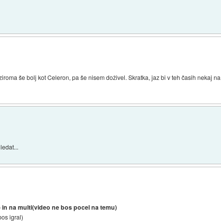
ziroma še bolj kot Celeron, pa še nisem doživel. Skratka, jaz bi v teh časih nekaj 
edat...
e) in na multi(video ne bos pocel na temu)
os igral)