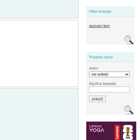
Hitre funkcije
seznam tem
Posebni izpisi
Avtor:
Ključna beseda: