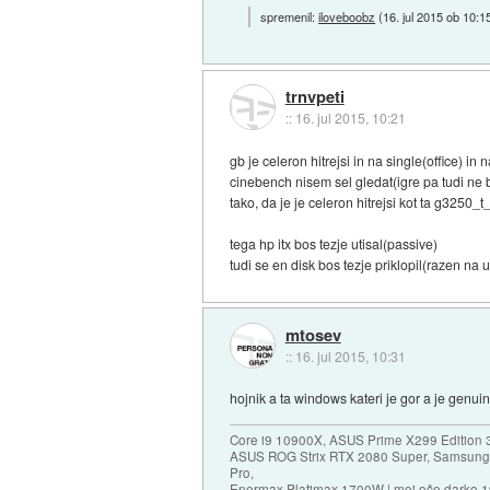
spremenil:
iloveboobz
(
16. jul 2015 ob 10:1
trnvpeti
::
16. jul 2015, 10:21
gb je celeron hitrejsi in na single(office) i
cinebench nisem sel gledat(igre pa tudi ne b
tako, da je je celeron hitrejsi kot ta g3250_t
tega hp itx bos tezje utisal(passive)
tudi se en disk bos tezje priklopil(razen na
mtosev
::
16. jul 2015, 10:31
hojnik a ta windows kateri je gor a je genui
Core i9 10900X, ASUS Prime X299 Edition 
ASUS ROG Strix RTX 2080 Super, Samsung
Pro,
Enermax Platimax 1700W | moj oče darko 