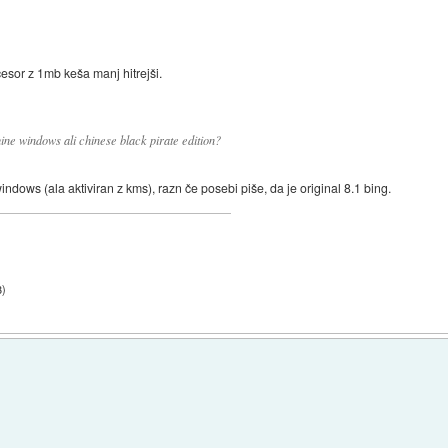
ocesor z 1mb keša manj hitrejši.
uine windows ali chinese black pirate edition?
dows (ala aktiviran z kms), razn če posebi piše, da je original 8.1 bing.
3
)