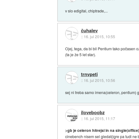
v slo edigital, chiptrade,...
čuhalev
::
16. jul 2015, 10:55
Ojej, tega, da bi bil Pentium tako počasen o
(ta je že 5 let star).
trnvpeti
::
16. jul 2015, 10:56
sej ni treba samo imena(celeron, pentium) gl
iloveboobz
::
16. jul 2015, 11:17
>gb je celeron hitrejsi in na single(offic
cinebench nisem sel gledat(igre pa tudi ne b