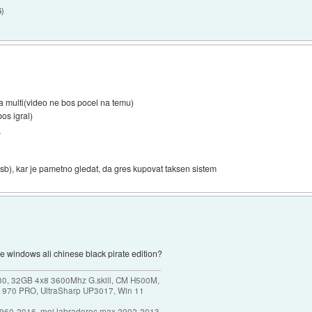
5
)
n na multi(video ne bos pocel na temu)
os igral)
_
 usb), kar je pametno gledat, da gres kupovat taksen sistem
ne windows ali chinese black pirate edition?
30, 32GB 4x8 3600Mhz G.skill, CM H500M,
 970 PRO, UltraSharp UP3017, Win 11
1960-2016, moj labradorec max 2002-2013