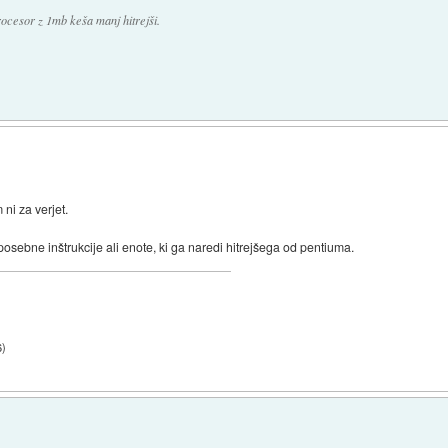
procesor z 1mb keša manj hitrejši.
i za verjet.
sebne inštrukcije ali enote, ki ga naredi hitrejšega od pentiuma.
6
)