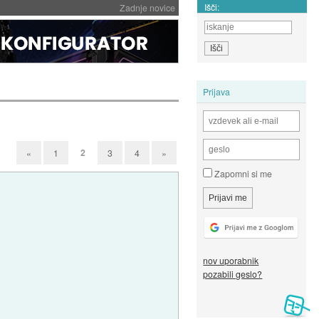
Išči:
Zadnje novice
Prijava
2
«
1
3
4
»
Zapomni si me
nov uporabnik
pozabili geslo?