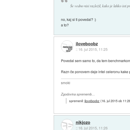
Še vedno nisi razložil, kako je lahko isti 
no, kaj si ti povedal? :)
a to?
iloveboobz
::
16. jul 2015, 11:25
Povedal sem samo to, da tem benchmarkom n
Razn če ponovem daje intel celeronu kake po
smoki
Zgodovina sprememb…
spremenil:
iloveboobz
(
16. jul 2015 ob 11:2
nikjozo
::
16. jul 2015, 11:26