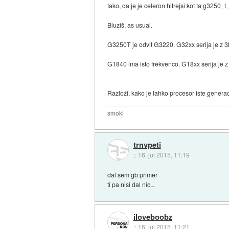
tako, da je je celeron hitrejsi kot ta g3250_t
Bluziš, as usual.
G3250T je odvit G3220. G32xx serija je z 
G1840 ima isto frekvenco. G18xx serija je 
Razloži, kako je lahko procesor iste generac
smoki
trnvpeti
::
16. jul 2015, 11:19
dal sem gb primer
ti pa nisi dal nic...
iloveboobz
::
16. jul 2015, 11:21