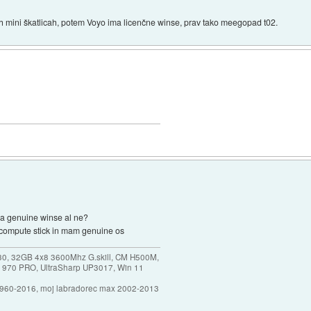
kih mini škatlicah, potem Voyo ima licenčne winse, prav tako meegopad t02.
ja genuine winse al ne?
el compute stick in mam genuine os
30, 32GB 4x8 3600Mhz G.skill, CM H500M,
 970 PRO, UltraSharp UP3017, Win 11
1960-2016, moj labradorec max 2002-2013