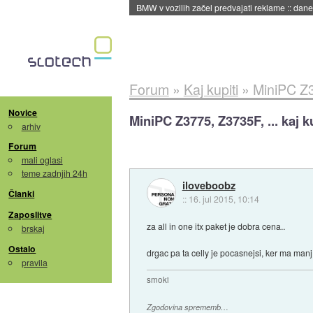
BMW v vozilih začel predvajati reklame
::
dane
Forum
»
Kaj kupiti
»
MiniPC Z37
Novice
MiniPC Z3775, Z3735F, ... kaj ku
arhiv
Forum
mali oglasi
teme zadnjih 24h
iloveboobz
Članki
::
16. jul 2015, 10:14
Zaposlitve
za all in one itx paket je dobra cena..
brskaj
Ostalo
drgac pa ta celly je pocasnejsi, ker ma manj
pravila
smoki
Zgodovina sprememb…