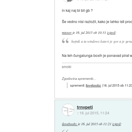
in kaj naj bi bil gb ?
Še vedno nisi razložil, kako je lahko isti pr
mtosev
je
16. jul 2015 ob 10:31
izjavil
:
hojnik a ta windows kateri je gor a je gen
Na teh čungalunga boxih je ponavad pirat win
smoki
Zgodovina sprememb…
spremenil:
iloveboobz
(
16. jul 2015 ob 11:2
trnvpeti
::
16. jul 2015, 11:24
iloveboobz
je
16. jul 2015 ob 11:21
izjavil
: