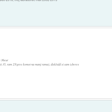
) 36eur
t) 35, ram 25(gres komot na manj rama), disk/sdd si sam izberes