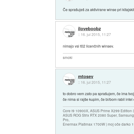
Če sprašuješ za aktivirane winse pri kitajs
iloveboobz
::
16. jul 2015, 11:27
nimajo vsi t02 licenčnih winsev.
smoki
mtosev
::
16. jul 2015, 11:27
to dobro vem zato pa sprašujem, če ima tvo
če nima si rajše kupim, če bi/bom rabil int
Core i9 10900X, ASUS Prime X299 Edition 
ASUS ROG Strix RTX 2080 Super, Samsung
Pro,
Enermax Platimax 1700W | moj oče darko 