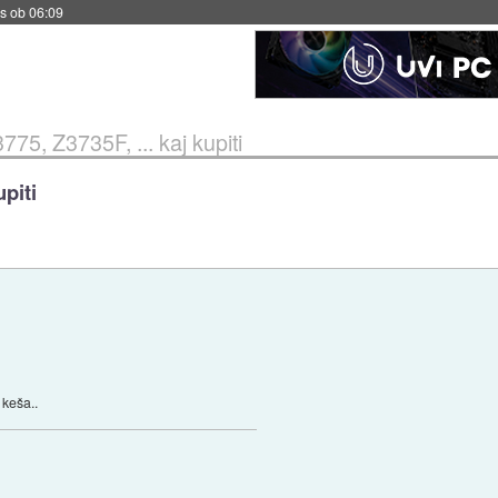
s ob 06:09
75, Z3735F, ... kaj kupiti
piti
 keša..