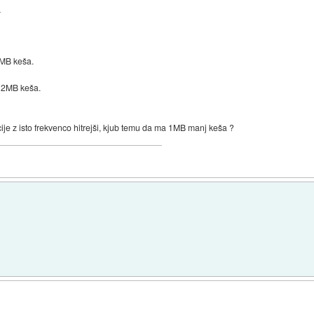
_
3MB keša.
z 2MB keša.
ije z isto frekvenco hitrejši, kjub temu da ma 1MB manj keša ?