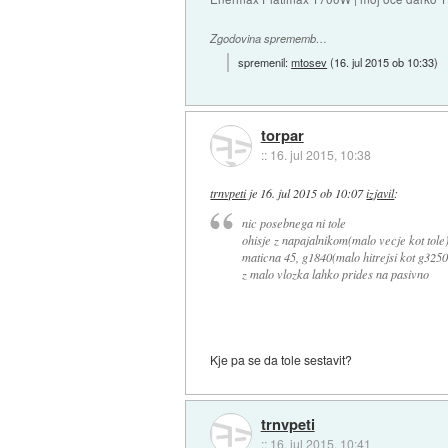
Zgodovina sprememb…
spremenil:
mtosev
(
16. jul 2015 ob 10:33
)
torpar
::
16. jul 2015, 10:38
trnvpeti
je
16. jul 2015 ob 10:07
izjavil
:
nic posebnega ni tole
ohisje z napajalnikom(malo vecje kot tole
maticna 45, g1840(malo hitrejsi kot g3250
z malo vlozka lahko prides na pasivno
Kje pa se da tole sestavit?
trnvpeti
::
16. jul 2015, 10:41