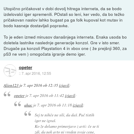
Utopično pričakovat v dobi dovolj hitrega interneta, da se bodo
izdelovalci iger spremenili. POstali so leni, ker vedo, da bo težko
pričakovan naslov lahko bugast pa ga folk kupoval kot mutav in
bodo kasneje dostavljali popravke.
To je eden izmed minusov današnjega interneta. Enaka usoda bo
doletela lastnike naslednje generacije konzol. Gre v isto smer.
Drugače pa konzoli Playstation 4 in xbox one ( že prejšnji 360, za
pS3 ne vem ) omogočata igranje demo iger.
opeter
::
7. apr 2016, 12:55
Alien123
je
7. apr 2016 ob 12:35
izjavil
:
opeter
je
7. apr 2016 ob 11:42
izjavil
:
ahac
je
7. apr 2016 ob 11:18
izjavil
:
Sej te nihče ne sili, da daš. Pač tistih
iger ne igraš.
Ko že delamo primerjavo z avti: če se ti
zdi, da nek avto ni vreden svoje cene,