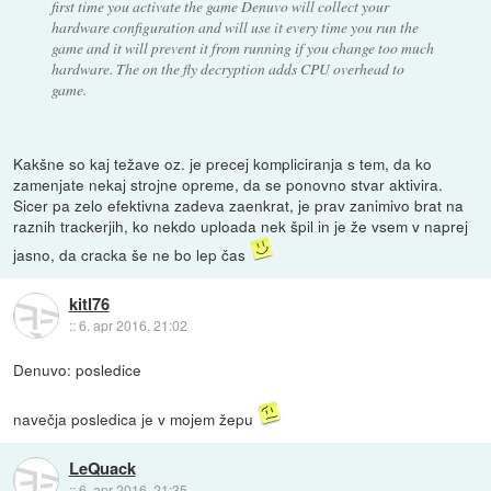
first time you activate the game Denuvo will collect your
hardware configuration and will use it every time you run the
game and it will prevent it from running if you change too much
hardware. The on the fly decryption adds CPU overhead to
game.
Kakšne so kaj težave oz. je precej kompliciranja s tem, da ko
zamenjate nekaj strojne opreme, da se ponovno stvar aktivira.
Sicer pa zelo efektivna zadeva zaenkrat, je prav zanimivo brat na
raznih trackerjih, ko nekdo uploada nek špil in je že vsem v naprej
jasno, da cracka še ne bo lep čas
kitl76
::
6. apr 2016, 21:02
Denuvo: posledice
navečja posledica je v mojem žepu
LeQuack
::
6. apr 2016, 21:35