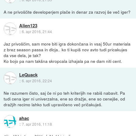
A ne privoščite developerjem plače in denar za razvoj še več iger?
Alien123
::
6. apr 2016, 21:44
Jaz privoščim, sam more biti igra dokončana in vsaj 50ur materiala
z brez season passa in dlcja.. ko ti kupiš nov avto tudi pricakujes
da vse dela, je tak?
Ko bojo pa nam takšna skropcala izhajala pa ne dam niti cent.
LeQuack
::
6. apr 2016, 22:24
Ne razumem čisto, saj če ni po teh kriterijih ne rabiš nabavit. Pa
tudi cena iger ni univerzalna, ene so dražje, ene so cenejše, od
dražjih recimo lahko tudi upravičeno več pričakuješ.
ahac
::
7. apr 2016, 11:18