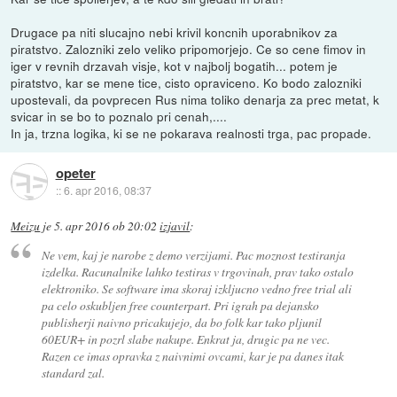
Drugace pa niti slucajno nebi krivil koncnih uporabnikov za
piratstvo. Zalozniki zelo veliko pripomorjejo. Ce so cene fimov in
iger v revnih drzavah visje, kot v najbolj bogatih... potem je
piratstvo, kar se mene tice, cisto opraviceno. Ko bodo zalozniki
upostevali, da povprecen Rus nima toliko denarja za prec metat, k
svicar in se bo to poznalo pri cenah,....
In ja, trzna logika, ki se ne pokarava realnosti trga, pac propade.
opeter
::
6. apr 2016, 08:37
Meizu
je
5. apr 2016 ob 20:02
izjavil
:
Ne vem, kaj je narobe z demo verzijami. Pac moznost testiranja
izdelka. Racunalnike lahko testiras v trgovinah, prav tako ostalo
elektroniko. Se software ima skoraj izkljucno vedno free trial ali
pa celo oskubljen free counterpart. Pri igrah pa dejansko
publisherji naivno pricakujejo, da bo folk kar tako pljunil
60EUR+ in pozrl slabe nakupe. Enkrat ja, drugic pa ne vec.
Razen ce imas opravka z naivnimi ovcami, kar je pa danes itak
standard zal.