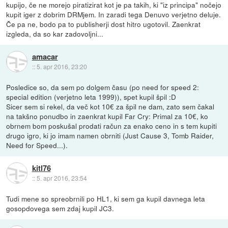
kupijo, če ne morejo piratizirat kot je pa takih, ki "iz principa" nočejo
kupit iger z dobrim DRMjem. In zaradi tega Denuvo verjetno deluje.
Če pa ne, bodo pa to publisherji dost hitro ugotovil. Zaenkrat
izgleda, da so kar zadovoljni...
amacar
::
5. apr 2016, 23:20
Posledice so, da sem po dolgem času (po need for speed 2:
special edition (verjetno leta 1999)), spet kupil špil :D
Sicer sem si rekel, da več kot 10€ za špil ne dam, zato sem čakal
na takšno ponudbo in zaenkrat kupil Far Cry: Primal za 10€, ko
obrnem bom poskušal prodati račun za enako ceno in s tem kupiti
drugo igro, ki jo imam namen obrniti (Just Cause 3, Tomb Raider,
Need for Speed...).
kitl76
::
5. apr 2016, 23:54
Tudi mene so spreobrnili po HL1, ki sem ga kupil davnega leta
gosopdovega sem zdaj kupil JC3.