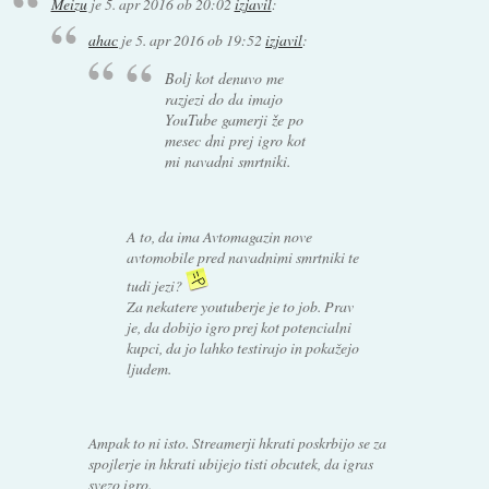
Meizu
je
5. apr 2016 ob 20:02
izjavil
:
ahac
je
5. apr 2016 ob 19:52
izjavil
:
Bolj kot denuvo me
razjezi do da imajo
YouTube gamerji že po
mesec dni prej igro kot
mi navadni smrtniki.
A to, da ima Avtomagazin nove
avtomobile pred navadnimi smrtniki te
tudi jezi?
Za nekatere youtuberje je to job. Prav
je, da dobijo igro prej kot potencialni
kupci, da jo lahko testirajo in pokažejo
ljudem.
Ampak to ni isto. Streamerji hkrati poskrbijo se za
spojlerje in hkrati ubijejo tisti obcutek, da igras
svezo igro.