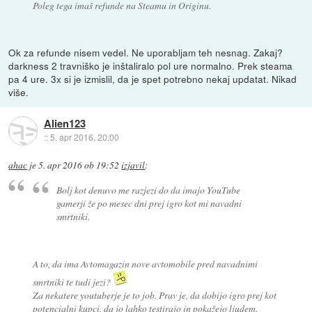
Poleg tega imaš refunde na Steamu in Originu.
Ok za refunde nisem vedel. Ne uporabljam teh nesnag. Zakaj?
darkness 2 travniško je inštaliralo pol ure normalno. Prek steama
pa 4 ure. 3x si je izmislil, da je spet potrebno nekaj updatat. Nikad
više.
Alien123
::
5. apr 2016, 20:00
ahac
je
5. apr 2016 ob 19:52
izjavil
:
Bolj kot denuvo me razjezi do da imajo YouTube
gamerji že po mesec dni prej igro kot mi navadni
smrtniki.
A to, da ima Avtomagazin nove avtomobile pred navadnimi
smrtniki te tudi jezi?
Za nekatere youtuberje je to job. Prav je, da dobijo igro prej kot
potencialni kupci, da jo lahko testirajo in pokažejo ljudem.