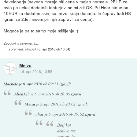
developerja (seveda morajo biti cene v mejah normale. 2EUR za
avto pa nekaj dodatnih featurjev, se mi zdi OK. Pri Heartstone pa
10EUR za dodaten skin, se mi zdi kraja denarja. In čeprav tudi HS
igram že 2.leti nisem pri njih zapravil še centa).
Mogoče ja pa to samo moje mišljenje :)
Zgodovina sprememb…
spremenil:
shadeX
(
6. apr 2016 ob 10:54
)
Meizu
::
6. apr 2016, 13:58
Machete
je
6. apr 2016 ob 09:23
izjavil
:
Alien123
je
5. apr 2016 ob 20:05
izjavil
:
Meizu
je
5. apr 2016 ob 20:02
izjavil
:
ahac
je
5. apr 2016 ob 19:52
izjavil
:
Bolj kot
denuvo me
razjezi do