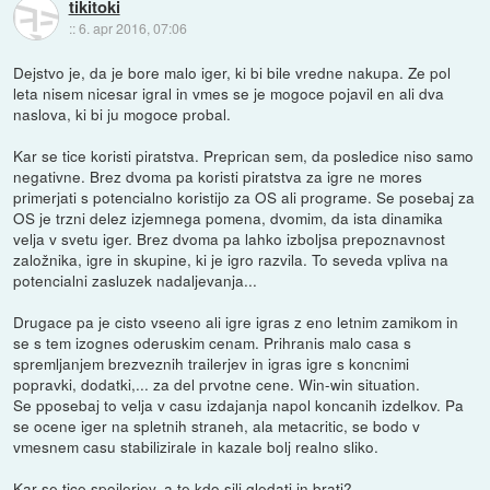
tikitoki
::
6. apr 2016, 07:06
Dejstvo je, da je bore malo iger, ki bi bile vredne nakupa. Ze pol
leta nisem nicesar igral in vmes se je mogoce pojavil en ali dva
naslova, ki bi ju mogoce probal.
Kar se tice koristi piratstva. Preprican sem, da posledice niso samo
negativne. Brez dvoma pa koristi piratstva za igre ne mores
primerjati s potencialno koristijo za OS ali programe. Se posebaj za
OS je trzni delez izjemnega pomena, dvomim, da ista dinamika
velja v svetu iger. Brez dvoma pa lahko izboljsa prepoznavnost
založnika, igre in skupine, ki je igro razvila. To seveda vpliva na
potencialni zasluzek nadaljevanja...
Drugace pa je cisto vseeno ali igre igras z eno letnim zamikom in
se s tem izognes oderuskim cenam. Prihranis malo casa s
spremljanjem brezveznih trailerjev in igras igre s koncnimi
popravki, dodatki,... za del prvotne cene. Win-win situation.
Se pposebaj to velja v casu izdajanja napol koncanih izdelkov. Pa
se ocene iger na spletnih straneh, ala metacritic, se bodo v
vmesnem casu stabilizirale in kazale bolj realno sliko.
Kar se tice spoilerjev, a te kdo sili gledati in brati?