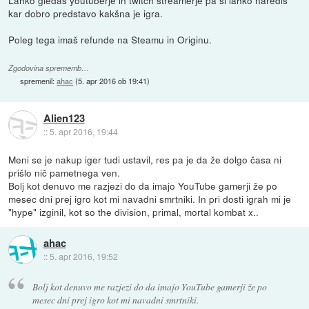
kar dobro predstavo kakšna je igra.
Poleg tega imaš refunde na Steamu in Originu.
Zgodovina sprememb…
spremenil:
ahac
(
5. apr 2016 ob 19:41
)
Alien123
::
5. apr 2016, 19:44
Meni se je nakup iger tudi ustavil, res pa je da že dolgo časa ni
prišlo nič pametnega ven.
Bolj kot denuvo me razjezi do da imajo YouTube gamerji že po
mesec dni prej igro kot mi navadni smrtniki. In pri dosti igrah mi je
"hype" izginil, kot so the division, primal, mortal kombat x..
ahac
::
5. apr 2016, 19:52
Bolj kot denuvo me razjezi do da imajo YouTube gamerji že po
mesec dni prej igro kot mi navadni smrtniki.