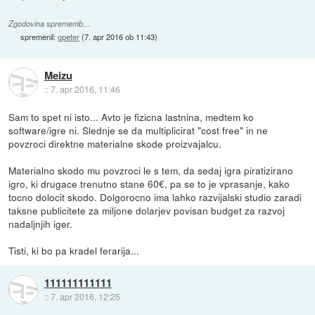
Zgodovina sprememb…
spremenil:
opeter
(
7. apr 2016 ob 11:43
)
Meizu
::
7. apr 2016, 11:46
Sam to spet ni isto... Avto je fizicna lastnina, medtem ko
software/igre ni. Slednje se da multiplicirat "cost free" in ne
povzroci direktne materialne skode proizvajalcu.
Materialno skodo mu povzroci le s tem, da sedaj igra piratizirano
igro, ki drugace trenutno stane 60€, pa se to je vprasanje, kako
tocno dolocit skodo. Dolgorocno ima lahko razvijalski studio zaradi
taksne publicitete za miljone dolarjev povisan budget za razvoj
nadaljnjih iger.
Tisti, ki bo pa kradel ferarija...
111111111111
::
7. apr 2016, 12:25