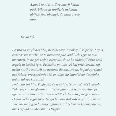
Ampak to ni isto. Streamerji hkrati
poskrbijo se za spojlerje in hkrati
ubijejo tisti obcutek, da igras svezo
igro.
točno tak.
Preprosto ne gledaš? Saj ne rabiš kupit vsak špil, ki pride. Kupiš
česar se res veseliš, če te razočara pač, bad luck. Igre so tudi
umetnost, in ne gre vedno računati, da te bo zadvoljil čisto vsak
aspekt in košček igre. Približno pa itak veš kaj pričakovati, saj
nekih norih revolucij od naslova do naslova ni, in pač sprejmeš
nek faktor 'presenečenja'. Ni to vijak, da kupuješ do desetinke
točno takega kot rabiš.
Podobno kot film. Pogledaš, če je kul je, če ne pač rečeš meeeh.
Tako jaz npr. ne gledam trailerjev filmov, ki se jih veselim, pri
igri se pa se isto pustim 'presenetit'. Če to ni to, pač greš mimo.
Denar za ta segment življenja ti mora itak biti pogrešljiv in ne
sme biti razlog za butanje z glavo v zid. S tem da kot omenjeno,
imaš refund na Steamu in Originu.