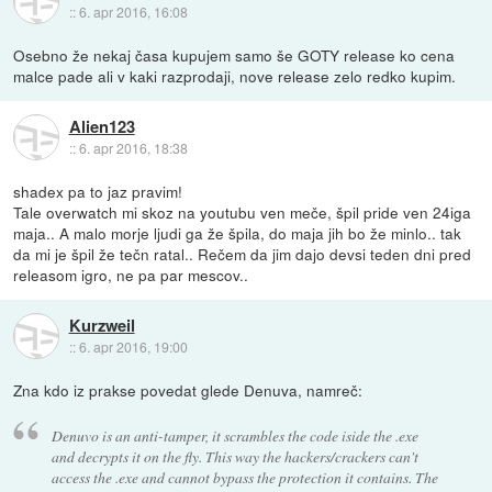
::
6. apr 2016, 16:08
Osebno že nekaj časa kupujem samo še GOTY release ko cena
malce pade ali v kaki razprodaji, nove release zelo redko kupim.
Alien123
::
6. apr 2016, 18:38
shadex pa to jaz pravim!
Tale overwatch mi skoz na youtubu ven meče, špil pride ven 24iga
maja.. A malo morje ljudi ga že špila, do maja jih bo že minlo.. tak
da mi je špil že tečn ratal.. Rečem da jim dajo devsi teden dni pred
releasom igro, ne pa par mescov..
Kurzweil
::
6. apr 2016, 19:00
Zna kdo iz prakse povedat glede Denuva, namreč:
Denuvo is an anti-tamper, it scrambles the code iside the .exe
and decrypts it on the fly. This way the hackers/crackers can't
access the .exe and cannot bypass the protection it contains. The