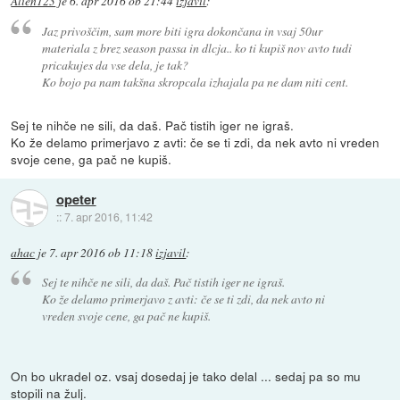
Alien123
je
6. apr 2016 ob 21:44
izjavil
:
Jaz privoščim, sam more biti igra dokončana in vsaj 50ur
materiala z brez season passa in dlcja.. ko ti kupiš nov avto tudi
pricakujes da vse dela, je tak?
Ko bojo pa nam takšna skropcala izhajala pa ne dam niti cent.
Sej te nihče ne sili, da daš. Pač tistih iger ne igraš.
Ko že delamo primerjavo z avti: če se ti zdi, da nek avto ni vreden
svoje cene, ga pač ne kupiš.
opeter
::
7. apr 2016, 11:42
ahac
je
7. apr 2016 ob 11:18
izjavil
:
Sej te nihče ne sili, da daš. Pač tistih iger ne igraš.
Ko že delamo primerjavo z avti: če se ti zdi, da nek avto ni
vreden svoje cene, ga pač ne kupiš.
On bo ukradel oz. vsaj dosedaj je tako delal ... sedaj pa so mu
stopili na žulj.