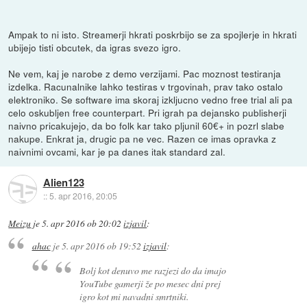
Ampak to ni isto. Streamerji hkrati poskrbijo se za spojlerje in hkrati
ubijejo tisti obcutek, da igras svezo igro.
Ne vem, kaj je narobe z demo verzijami. Pac moznost testiranja
izdelka. Racunalnike lahko testiras v trgovinah, prav tako ostalo
elektroniko. Se software ima skoraj izkljucno vedno free trial ali pa
celo oskubljen free counterpart. Pri igrah pa dejansko publisherji
naivno pricakujejo, da bo folk kar tako pljunil 60€+ in pozrl slabe
nakupe. Enkrat ja, drugic pa ne vec. Razen ce imas opravka z
naivnimi ovcami, kar je pa danes itak standard zal.
Alien123
::
5. apr 2016, 20:05
Meizu
je
5. apr 2016 ob 20:02
izjavil
:
ahac
je
5. apr 2016 ob 19:52
izjavil
:
Bolj kot denuvo me razjezi do da imajo
YouTube gamerji že po mesec dni prej
igro kot mi navadni smrtniki.