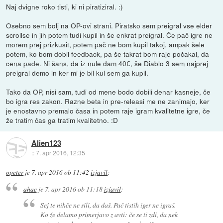
Naj dvigne roko tisti, ki ni piratiziral. :)
Osebno sem bolj na OP-ovi strani. Piratsko sem preigral vse elder
scrollse in jih potem tudi kupil in še enkrat preigral. Če pač igre ne
morem prej prizkusit, potem pač ne bom kupil takoj, ampak šele
potem, ko bom dobil feedback, pa še takrat bom raje počakal, da
cena pade. Ni šans, da iz nule dam 40€, še Diablo 3 sem najprej
preigral demo in ker mi je bil kul sem ga kupil.
Tako da OP, nisi sam, tudi od mene bodo dobili denar kasneje, če
bo igra res zakon. Razne beta in pre-releasi me ne zanimajo, ker
je enostavno premalo časa in potem raje igram kvalitetne igre, če
že tratim čas ga tratim kvalitetno. :D
Alien123
::
7. apr 2016, 12:35
opeter
je
7. apr 2016 ob 11:42
izjavil
:
ahac
je
7. apr 2016 ob 11:18
izjavil
:
Sej te nihče ne sili, da daš. Pač tistih iger ne igraš.
Ko že delamo primerjavo z avti: če se ti zdi, da nek