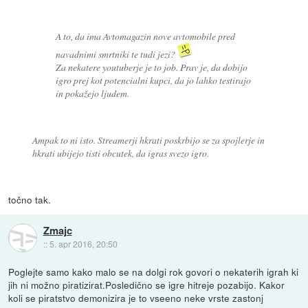
A to, da ima Avtomagazin nove avtomobile pred
navadnimi smrtniki te tudi jezi?
Za nekatere youtuberje je to job. Prav je, da dobijo
igro prej kot potencialni kupci, da jo lahko testirajo
in pokažejo ljudem.
Ampak to ni isto. Streamerji hkrati poskrbijo se za spojlerje in
hkrati ubijejo tisti obcutek, da igras svezo igro.
točno tak.
Zmajc
::
5. apr 2016, 20:50
Poglejte samo kako malo se na dolgi rok govori o nekaterih igrah ki
jih ni možno piratizirat.Posledično se igre hitreje pozabijo. Kakor
koli se piratstvo demonizira je to vseeno neke vrste zastonj