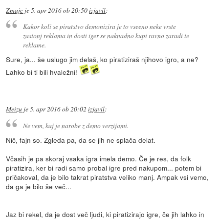
Zmajc
je
5. apr 2016 ob 20:50
izjavil
:
Kakor koli se piratstvo demonizira je to vseeno neke vrste
zastonj reklama in dosti iger se naknadno kupi ravno zaradi te
reklame.
Sure, ja... še uslugo jim delaš, ko piratiziraš njihovo igro, a ne?
Lahko bi ti bili hvaležni!
Meizu
je
5. apr 2016 ob 20:02
izjavil
:
Ne vem, kaj je narobe z demo verzijami.
Nič, fajn so. Zgleda pa, da se jih ne splača delat.
Včasih je pa skoraj vsaka igra imela demo. Če je res, da folk
piratizira, ker bi radi samo probal igre pred nakupom... potem bi
pričakoval, da je bilo takrat piratstva veliko manj. Ampak vsi vemo,
da ga je bilo še več...
Jaz bi rekel, da je dost več ljudi, ki piratizirajo igre, če jih lahko in