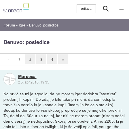
☰
Forum
»
Igre
»
Denuvo: posledice
Denuvo: posledice
«
1
2
3
4
»
Mordecai
::
5. apr 2016, 19:35
No prvič se mi je zgodilo, da ne morem iger dodobra "stestirat"
preden jih kupim. Do zdaj je bilo tako pri meni, da sem odšpilal
travniško verzijo in jo kasneje kupil (Imam jih že celo stalažo).
Sedaj, ko denuvo to vse skupaj preprečuje se je moj cikel prekinil.
To, da bi dal 60eur za nekaj, kar niti ne morem probat (nisem našel
demo verzij) je nedopustno. Skoraj bi se opekel z Anno 2205, ki je
epic fail. Isto s tiberian twilight, ki je še večji epic fail, you get the