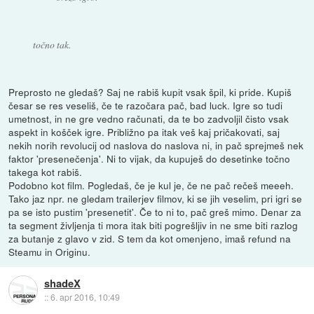
točno tak.
Preprosto ne gledaš? Saj ne rabiš kupit vsak špil, ki pride. Kupiš
česar se res veseliš, če te razočara pač, bad luck. Igre so tudi
umetnost, in ne gre vedno računati, da te bo zadvoljil čisto vsak
aspekt in košček igre. Približno pa itak veš kaj pričakovati, saj
nekih norih revolucij od naslova do naslova ni, in pač sprejmeš nek
faktor 'presenečenja'. Ni to vijak, da kupuješ do desetinke točno
takega kot rabiš.
Podobno kot film. Pogledaš, če je kul je, če ne pač rečeš meeeh.
Tako jaz npr. ne gledam trailerjev filmov, ki se jih veselim, pri igri se
pa se isto pustim 'presenetit'. Če to ni to, pač greš mimo. Denar za
ta segment življenja ti mora itak biti pogrešljiv in ne sme biti razlog
za butanje z glavo v zid. S tem da kot omenjeno, imaš refund na
Steamu in Originu.
shadeX
::
6. apr 2016, 10:49