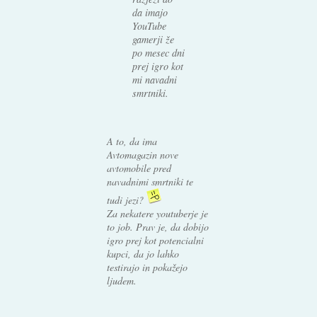
da imajo
YouTube
gamerji že
po mesec dni
prej igro kot
mi navadni
smrtniki.
A to, da ima
Avtomagazin nove
avtomobile pred
navadnimi smrtniki te
tudi jezi?
Za nekatere youtuberje je
to job. Prav je, da dobijo
igro prej kot potencialni
kupci, da jo lahko
testirajo in pokažejo
ljudem.