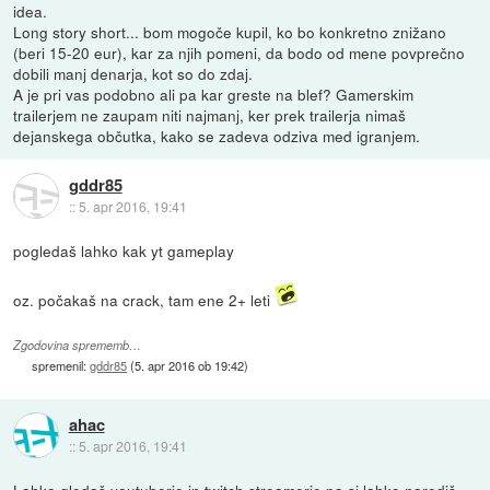
idea.
Long story short... bom mogoče kupil, ko bo konkretno znižano
(beri 15-20 eur), kar za njih pomeni, da bodo od mene povprečno
dobili manj denarja, kot so do zdaj.
A je pri vas podobno ali pa kar greste na blef? Gamerskim
trailerjem ne zaupam niti najmanj, ker prek trailerja nimaš
dejanskega občutka, kako se zadeva odziva med igranjem.
gddr85
::
5. apr 2016, 19:41
pogledaš lahko kak yt gameplay
oz. počakaš na crack, tam ene 2+ leti
Zgodovina sprememb…
spremenil:
gddr85
(
5. apr 2016 ob 19:42
)
ahac
::
5. apr 2016, 19:41
Lahko gledaš youtuberje in twitch streamerje pa si lahko narediš