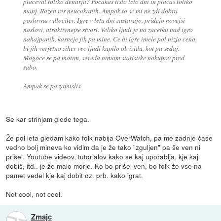
placeval toliko denarja? Pocakas tisto leto dni in placas toliko
manj. Razen res neucakanih. Ampak to se mi ne zdi dobra
poslovna odlocitev. Igre v letu dni zastarajo, pridejo novejsi
naslovi, atraktivnejse stvari. Veliko ljudi je na zacetku nad igro
nahajpanih, kasneje jih pa mine. Ce bi igre imele pol nizjo ceno,
bi jih verjetno ziher vec ljudi kupilo ob izidu, kot pa sedaj.
Mogoce se pa motim, seveda nimam statistike nakupov pred
sabo.
Ampak se pa zamislis.
Se kar strinjam glede tega.
Že pol leta gledam kako folk nabija OverWatch, pa me zadnje čase
vedno bolj mineva ko vidim da je že tako "zguljen" pa še ven ni
prišel. Youtube videov, tutorialov kako se kaj uporablja, kje kaj
dobiš, itd.. je že malo morje. Ko bo prišel ven, bo folk že vse na
pamet vedel kje kaj dobit oz. prb. kako igrat.
Not cool, not cool.
Zmajc