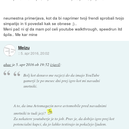
neumestna primerjava, kot da bi naprimer tvoji frendi sprobali tvojo
simpatijo in ti povedali kak se obnese ;)..
Meni pač ni ql da mam pol celi youtube walkthrough, speedrun itd
špila.. Me kar mine
Meizu
::
5. apr 2016, 20:02
ahac
je
5. apr 2016 ob 19:52
izjavil
:
Bolj kot denuvo me razjezi do da imajo YouTube
gamerji že po mesec dni prej igro kot mi navadni
smrtniki.
A to, da ima Avtomagazin nove avtomobile pred navadnimi
smrtniki te tudi jezi?
Za nekatere youtuberje je to job. Prav je, da dobijo igro prej kot
potencialni kupci, da jo lahko testirajo in pokažejo ljudem.