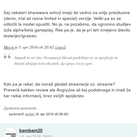
Saj nekateri shareware avtorji imajo še vedno na voljo preizkusne
(demo, trial ali razne limited in special) verzije. Veliki pa so se
odločili ta model opustiti. No ja, ne pozabimo, da ogromno studijev
izda alpha/beta gameplay. Res pa je, da je pri teh omejeno število
testerjev/igralcev.
Meizu
je
5. apr 2016 ob 20:02
izjavil
:
Ampak to ni isto. Streamerji hkrati poskrbijo se za spojlerje in
hkrati ubijejo tisti obcutek, da igras svezo igro.
Kdo pa je rekel, da moraš gledati streamerje oz. streame?
Preveriš kakšen review ala AngryJoe ali kaj podobnega in imaš že
kar nekaj informacij, brez večjih spojlerjev.
Zgodovina sprememb…
spremenil:
opeter
(
6. apr 2016 ob 08:42
)
bambam20
::
6. apr 2016, 09:04