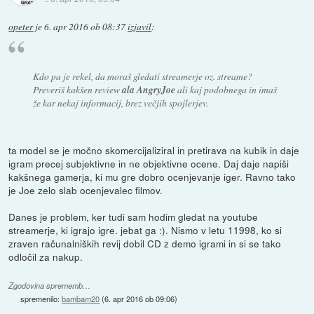
opeter
je
6. apr 2016 ob 08:37
izjavil
:
Kdo pa je rekel, da moraš gledati streamerje oz. streame?
Preveriš kakšen review
ala AngryJoe
ali kaj podobnega in imaš
že kar nekaj informacij, brez večjih spojlerjev.
ta model se je močno skomercijaliziral in pretirava na kubik in daje
igram precej subjektivne in ne objektivne ocene. Daj daje napiši
kakšnega gamerja, ki mu gre dobro ocenjevanje iger. Ravno tako
je Joe zelo slab ocenjevalec filmov.
Danes je problem, ker tudi sam hodim gledat na youtube
streamerje, ki igrajo igre. jebat ga :). Nismo v letu 11998, ko si
zraven računalniških revij dobil CD z demo igrami in si se tako
odločil za nakup.
Zgodovina sprememb…
spremenilo:
bambam20
(
6. apr 2016 ob 09:06
)