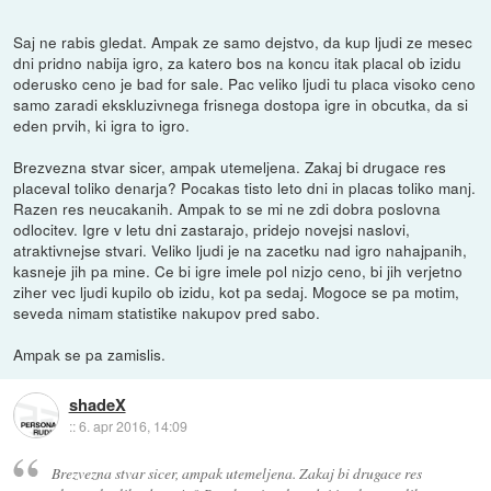
Saj ne rabis gledat. Ampak ze samo dejstvo, da kup ljudi ze mesec
dni pridno nabija igro, za katero bos na koncu itak placal ob izidu
oderusko ceno je bad for sale. Pac veliko ljudi tu placa visoko ceno
samo zaradi ekskluzivnega frisnega dostopa igre in obcutka, da si
eden prvih, ki igra to igro.
Brezvezna stvar sicer, ampak utemeljena. Zakaj bi drugace res
placeval toliko denarja? Pocakas tisto leto dni in placas toliko manj.
Razen res neucakanih. Ampak to se mi ne zdi dobra poslovna
odlocitev. Igre v letu dni zastarajo, pridejo novejsi naslovi,
atraktivnejse stvari. Veliko ljudi je na zacetku nad igro nahajpanih,
kasneje jih pa mine. Ce bi igre imele pol nizjo ceno, bi jih verjetno
ziher vec ljudi kupilo ob izidu, kot pa sedaj. Mogoce se pa motim,
seveda nimam statistike nakupov pred sabo.
Ampak se pa zamislis.
shadeX
::
6. apr 2016, 14:09
Brezvezna stvar sicer, ampak utemeljena. Zakaj bi drugace res