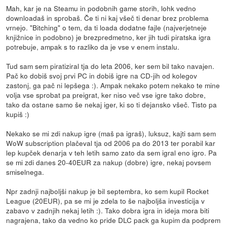
Mah, kar je na Steamu in podobnih game storih, lohk vedno
downloadaš in sprobaš. Če ti ni kaj všeč ti denar brez problema
vrnejo. "Bitching" o tem, da ti loada dodatne fajle (najverjetneje
knjižnice in podobno) je brezpredmetno, ker jih tudi piratska igra
potrebuje, ampak s to razliko da je vse v enem instalu.
Tud sam sem piratiziral tja do leta 2006, ker sem bil tako navajen.
Pač ko dobiš svoj prvi PC in dobiš igre na CD-jih od kolegov
zastonj, ga pač ni lepšega :). Ampak nekako potem nekako te mine
volja vse sprobat pa preigrat, ker niso več vse igre tako dobre,
tako da ostane samo še nekaj iger, ki so ti dejansko všeč. Tisto pa
kupiš :)
Nekako se mi zdi nakup igre (maš pa igraš), luksuz, kajti sam sem
WoW subscription plačeval tja od 2006 pa do 2013 ter porabil kar
lep kupček denarja v teh letih samo zato da sem igral eno igro. Pa
se mi zdi danes 20-40EUR za nakup (dobre) igre, nekaj povsem
smiselnega.
Npr zadnji najboljši nakup je bil septembra, ko sem kupil Rocket
League (20EUR), pa se mi je zdela to še najboljša investicija v
zabavo v zadnjih nekaj letih :). Tako dobra igra in ideja mora biti
nagrajena, tako da vedno ko pride DLC pack ga kupim da podprem