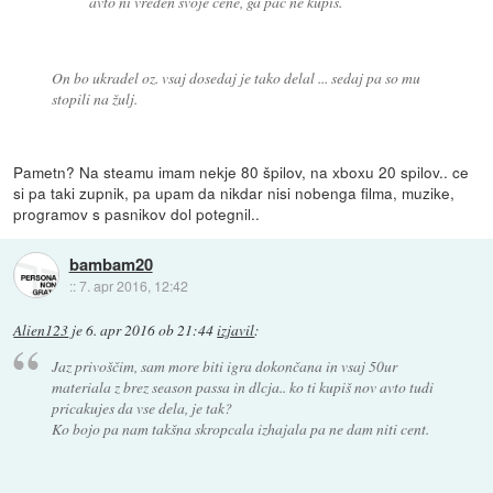
avto ni vreden svoje cene, ga pač ne kupiš.
On bo ukradel oz. vsaj dosedaj je tako delal ... sedaj pa so mu
stopili na žulj.
Pametn? Na steamu imam nekje 80 špilov, na xboxu 20 spilov.. ce
si pa taki zupnik, pa upam da nikdar nisi nobenga filma, muzike,
programov s pasnikov dol potegnil..
bambam20
::
7. apr 2016, 12:42
Alien123
je
6. apr 2016 ob 21:44
izjavil
:
Jaz privoščim, sam more biti igra dokončana in vsaj 50ur
materiala z brez season passa in dlcja.. ko ti kupiš nov avto tudi
pricakujes da vse dela, je tak?
Ko bojo pa nam takšna skropcala izhajala pa ne dam niti cent.