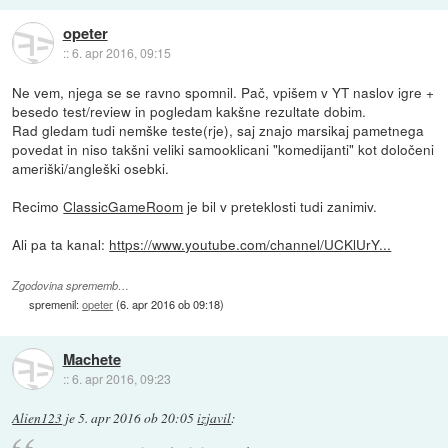
opeter
::
6. apr 2016, 09:15
Ne vem, njega se se ravno spomnil. Pač, vpišem v YT naslov igre +
besedo test/review in pogledam kakšne rezultate dobim.
Rad gledam tudi nemške teste(rje), saj znajo marsikaj pametnega
povedat in niso takšni veliki samooklicani "komedijanti" kot določeni
ameriški/angleški osebki.
Recimo
ClassicGameRoom
je bil v preteklosti tudi zanimiv.
Ali pa ta kanal:
https://www.youtube.com/channel/UCKlUrY...
Zgodovina sprememb…
spremenil:
opeter
(
6. apr 2016 ob 09:18
)
Machete
::
6. apr 2016, 09:23
Alien123
je
5. apr 2016 ob 20:05
izjavil
: