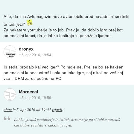
A to, da ima Avtomagazin nove avtomobile pred navadnimi smrtniki
te tudi jezi?
Za nekatere youtuberje je to job. Prav je, da dobijo igro prej kot
potencialni kupci, da jo lahko testirajo in pokažejo ljudem.
dronyx
::
5. apr 2016, 19:54
In sedaj prodajo kaj več iger? Po moje ne. Prej se bo še kakšen
potencialni kupec ustrašil nakupa take igre, saj nikoli ne veš kaj
vse ti DRM zares počne na PC.
Mordecai
::
5. apr 2016, 19:56
ahac
je
5. apr 2016 ob 19:41
izjavil
:
Lahko gledaš youtuberje in twitch streamerje pa si lahko narediš
kar dobro predstavo kakšna je igra.