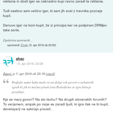
reklama in dosti iger se naknadno kupi ravno zaradi te reklame.
Tudi osebno sem večino iger, ki sem jih snel z travnika pozneje
kupil.
Denuvo iger ne bom kupil, že iz principa ker ne podpiram DRMjev
take sorte.
Zgodovina sprememb…
spremenil:
Zmajc
(
5. apr 2016 ob 20:50
)
ahac
::
5. apr 2016, 23:08
Zmajc
je
5. apr 2016 ob 20:50
izjavil
:
Poglejte samo kako malo se na dolgi rok govori o nekaterih
igrah ki jih ni možno piratizirat.Posledično se igre hitreje
pozabijo.
Kje se manj govori? Na slo-techu? Na drugih slovenskih forumih?
To verjamem, ampak po moje se zaradi ljudi, ki igre itak ne bi kupil,
developerji ne sekirajo preveč.