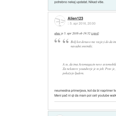
potrebno nekaj updatat. Nikad više.
Alien123
::
5. apr 2016, 20:00
ahac
je
5. apr 2016 ob 19:52
izjavil
:
Bolj kot denuvo me razjezi do da i
navadni smrtniki.
A to, da ima Avtomagazin nove avtomobile
Za nekatere youtuberje je to job. Prav je, 
pokažejo ljudem.
neumestna primerjava, kot da bi naprimer tvoj
Meni pač ni ql da mam pol celi youtube walk