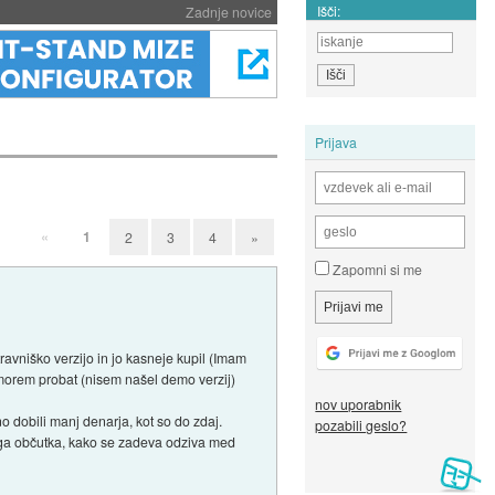
Išči:
Zadnje novice
Prijava
«
1
2
3
4
»
Zapomni si me
travniško verzijo in jo kasneje kupil (Imam
ne morem probat (nisem našel demo verzij)
nov uporabnik
 dobili manj denarja, kot so do zdaj.
pozabili geslo?
kega občutka, kako se zadeva odziva med