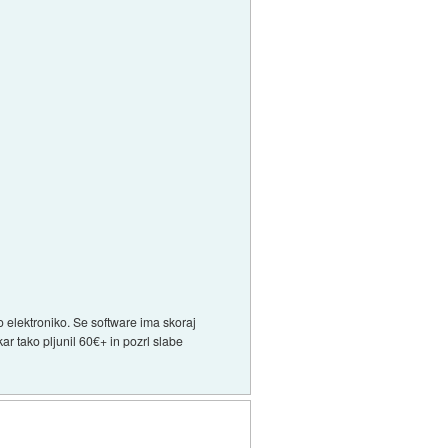
o elektroniko. Se software ima skoraj
kar tako pljunil 60€+ in pozrl slabe