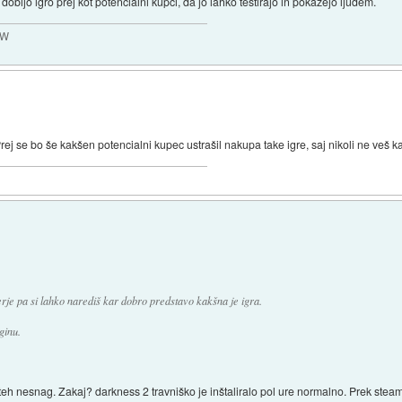
 dobijo igro prej kot potencialni kupci, da jo lahko testirajo in pokažejo ljudem.
MW
rej se bo še kakšen potencialni kupec ustrašil nakupa take igre, saj nikoli ne veš 
rje pa si lahko narediš kar dobro predstavo kakšna je igra.
ginu.
 nesnag. Zakaj? darkness 2 travniško je inštaliralo pol ure normalno. Prek steama p