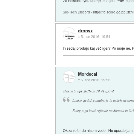
Za nekatere youtuberje je to job. Prav je, da
Slo-Tech Discord - https://discord.gg/ppCtz
dronyx
::
5. apr 2016, 19:54
In sedaj prodajo kaj več iger? Po moje ne. P
Mordecai
::
5. apr 2016, 19:56
ahac
je
5. apr 2016 ob 19:41
izjavil
:
Lahko gledaš youtuberje in twitch streame
Poleg tega imaš refunde na Steamu in Ori
Ok za refunde nisem vedel. Ne uporabljam teh