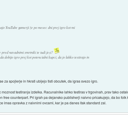
majo YouTube gamerji že po mesec dni prej igro kot mi
 pred navadnimi smrtniki te tudi jezi?
da dobijo igro prej kot potencialni kupci, da jo lahko testirajo in
e za spojlerje in hkrati ubijejo tisti obcutek, da igras svezo igro.
moznost testiranja izdelka. Racunalnike lahko testiras v trgovinah, prav tako ostal
jen free counterpart. Pri igrah pa dejansko publisherji naivno pricakujejo, da bo folk 
ce imas opravka z naivnimi ovcami, kar je pa danes itak standard zal.