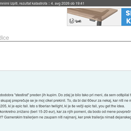
eto za večkratno uporabo
::
4. avg 2026 ob 19:41
dice
dodobra "stestirat" preden jih kupim. Do zdaj je bilo tako pri meni, da sem odšpilal 
e skupaj preprečuje se je moj cikel prekinil. To, da bi dal 60eur za nekaj, kar niti 
 ki je epic fail. Isto s tiberian twilight, ki je še večji epic fail, you get the idea.
 konkretno znižano (beri 15-20 eur), kar za njih pomeni, da bodo od mene povprečno
lef? Gamerskim trailerjem ne zaupam niti najmanj, ker prek trailerja nimaš dejans