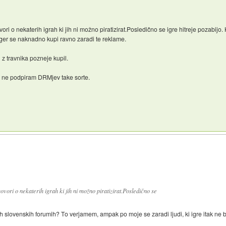
i o nekaterih igrah ki jih ni možno piratizirat.Posledično se igre hitreje pozabijo. 
iger se naknadno kupi ravno zaradi te reklame.
 z travnika pozneje kupil.
er ne podpiram DRMjev take sorte.
vori o nekaterih igrah ki jih ni možno piratizirat.Posledično se
 slovenskih forumih? To verjamem, ampak po moje se zaradi ljudi, ki igre itak ne bi