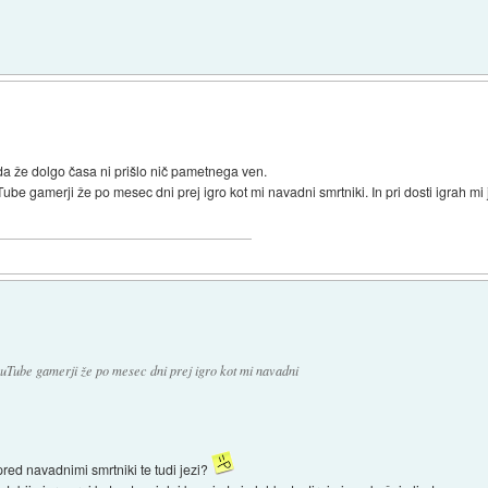
e da že dolgo časa ni prišlo nič pametnega ven.
e gamerji že po mesec dni prej igro kot mi navadni smrtniki. In pri dosti igrah mi je 
ouTube gamerji že po mesec dni prej igro kot mi navadni
red navadnimi smrtniki te tudi jezi?