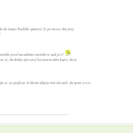
do da imajo YouTube gamerji že po mesec dni prej
.
mobile pred navadnimi smrtniki te tudi jezi?
av je, da dobijo igro prej kot potencialni kupci, da jo
o se za spojlerje in hkrati ubijejo tisti obcutek, da igras svezo