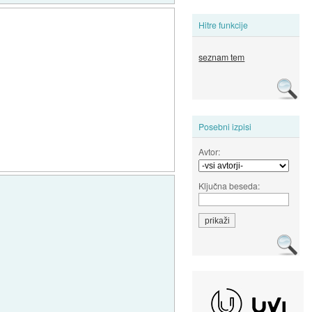
Hitre funkcije
seznam tem
Posebni izpisi
Avtor:
Ključna beseda: