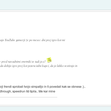
majo YouTube gamerji že po mesec dni prej igro kot mi
 pred navadnimi smrtniki te tudi jezi?
da dobijo igro prej kot potencialni kupci, da jo lahko testirajo in
i frendi sprobali tvojo simpatijo in ti povedali kak se obnese ;)..
through, speedrun itd špila.. Me kar mine