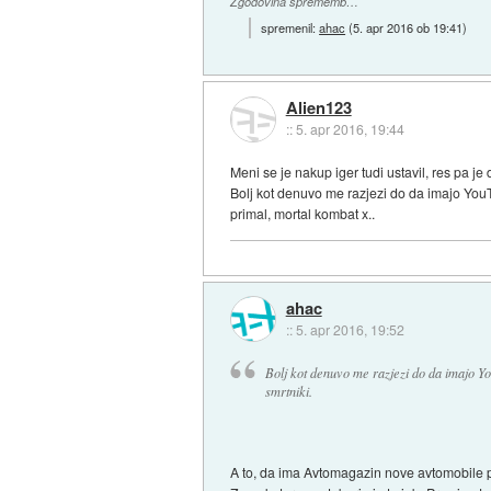
Zgodovina sprememb…
spremenil:
ahac
(
5. apr 2016 ob 19:41
)
Alien123
::
5. apr 2016, 19:44
Meni se je nakup iger tudi ustavil, res pa j
Bolj kot denuvo me razjezi do da imajo YouTub
primal, mortal kombat x..
ahac
::
5. apr 2016, 19:52
Bolj kot denuvo me razjezi do da imajo Y
smrtniki.
A to, da ima Avtomagazin nove avtomobile p