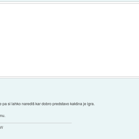
e pa si lahko narediš kar dobro predstavo kakšna je igra.
inu.
MW