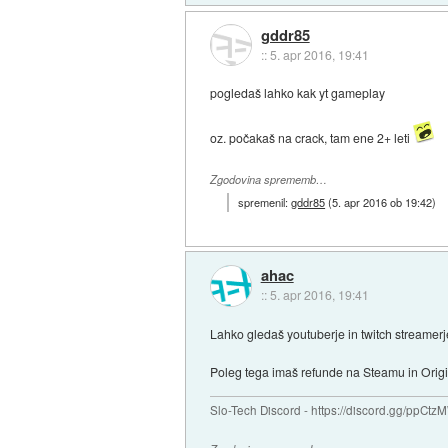
gddr85
::
5. apr 2016, 19:41
pogledaš lahko kak yt gameplay
oz. počakaš na crack, tam ene 2+ leti
Zgodovina sprememb…
spremenil:
gddr85
(
5. apr 2016 ob 19:42
)
ahac
::
5. apr 2016, 19:41
Lahko gledaš youtuberje in twitch streamerj
Poleg tega imaš refunde na Steamu in Orig
Slo-Tech Discord - https://discord.gg/ppCtz