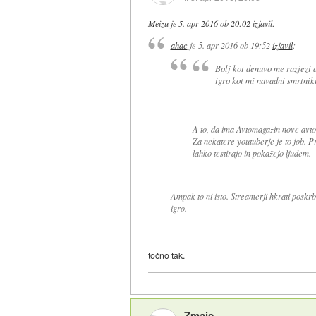
Meizu
je
5. apr 2016 ob 20:02
izjavil
:
ahac
je
5. apr 2016 ob 19:52
izjavil
:
Bolj kot denuvo me razjezi 
igro kot mi navadni smrtniki
A to, da ima Avtomagazin nove avto
Za nekatere youtuberje je to job. Pr
lahko testirajo in pokažejo ljudem.
Ampak to ni isto. Streamerji hkrati poskrbij
igro.
točno tak.
Zmajc