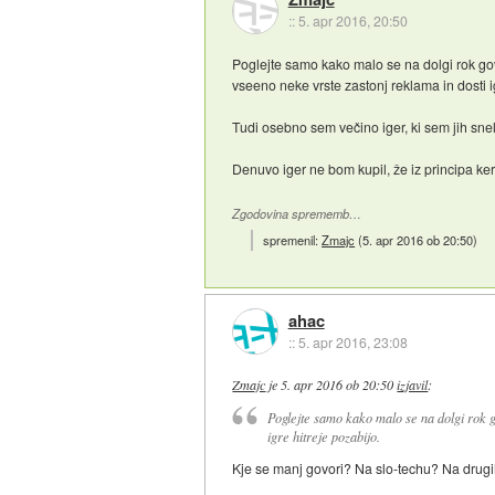
::
5. apr 2016, 20:50
Poglejte samo kako malo se na dolgi rok govor
vseeno neke vrste zastonj reklama in dosti 
Tudi osebno sem večino iger, ki sem jih snel
Denuvo iger ne bom kupil, že iz principa k
Zgodovina sprememb…
spremenil:
Zmajc
(
5. apr 2016 ob 20:50
)
ahac
::
5. apr 2016, 23:08
Zmajc
je
5. apr 2016 ob 20:50
izjavil
:
Poglejte samo kako malo se na dolgi rok go
igre hitreje pozabijo.
Kje se manj govori? Na slo-techu? Na drugih