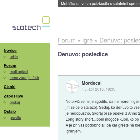
Evropska vesoljska agencija razvija svojo rak
Forum
»
Igre
»
Denuvo: posle
Novice
Denuvo: posledice
arhiv
Forum
mali oglasi
teme zadnjih 24h
Mordecai
Članki
::
5. apr 2016, 19:35
Zaposlitve
No prvič se mi je zgodilo, da ne morem iger 
brskaj
jih že celo stalažo). Sedaj, ko denuvo to vs
Ostalo
je nedopustno. Skoraj bi se opekel z Anno 2205,
pravila
Long story short... bom mogoče kupil, ko bo
A je pri vas podobno ali pa kar greste na b
igranjem.