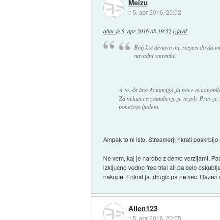
Meizu
::
5. apr 2016, 20:02
ahac
je
5. apr 2016 ob 19:52
izjavil
:
Bolj kot denuvo me razjezi do da i
navadni smrtniki.
A to, da ima Avtomagazin nove avtomobile
Za nekatere youtuberje je to job. Prav je, 
pokažejo ljudem.
Ampak to ni isto. Streamerji hkrati poskrbijo s
Ne vem, kaj je narobe z demo verzijami. Pac 
izkljucno vedno free trial ali pa celo oskubl
nakupe. Enkrat ja, drugic pa ne vec. Razen 
Alien123
::
5. apr 2016, 20:05