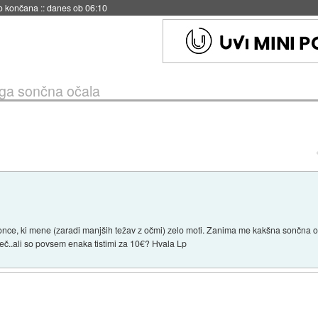
no končana
::
danes ob 06:10
aga sončna očala
 sonce, ki mene (zaradi manjših težav z očmi) zelo moti. Zanima me kakšna sončna o
več..ali so povsem enaka tistimi za 10€? Hvala Lp