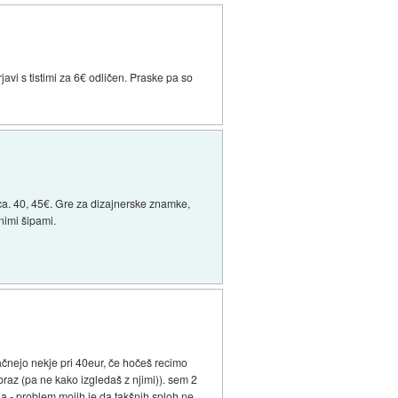
rjavi s tistimi za 6€ odličen. Praske pa so
ca. 40, 45€. Gre za dizajnerske znamke,
animi šipami.
ačnejo nekje pri 40eur, če hočeš recimo
raz (pa ne kako izgledaš z njimi)). sem 2
a - problem mojih je da takšnih sploh ne