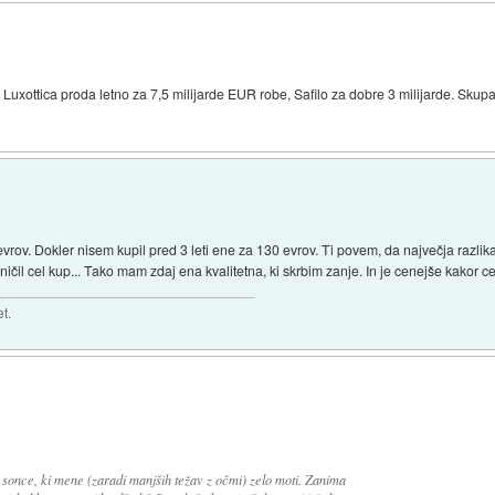
. Luxottica proda letno za 7,5 milijarde EUR robe, Safilo za dobre 3 milijarde. Skup
vrov. Dokler nisem kupil pred 3 leti ene za 130 evrov. Ti povem, da največja razlika
ičil cel kup... Tako mam zdaj ena kvalitetna, ki skrbim zanje. In je cenejše kakor ce
t.
di sonce, ki mene (zaradi manjših težav z očmi) zelo moti. Zanima