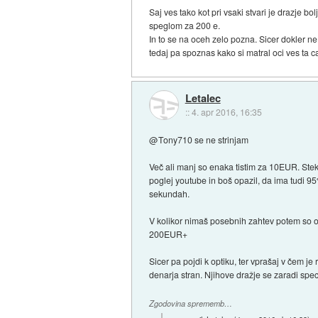
Saj ves tako kot pri vsaki stvari je drazje b
speglom za 200 e.
In to se na oceh zelo pozna. Sicer dokler ne
tedaj pa spoznas kako si matral oci ves ta c
Letalec
::
4. apr 2016, 16:35
@Tony710 se ne strinjam
Več ali manj so enaka tistim za 10EUR. Stekl
poglej youtube in boš opazil, da ima tudi 95
sekundah.
V kolikor nimaš posebnih zahtev potem so obi
200EUR+
Sicer pa pojdi k optiku, ter vprašaj v čem j
denarja stran. Njihove dražje se zaradi spec
Zgodovina sprememb…