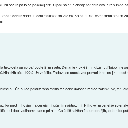
olje. Pri ocalih pa to se posebej drzi. Sipce na enih cheap soncnih ocalih iz pumpe z
 probas dobrih soncnih ocal mislis da so vse ok. Ko pa enkrat vrzes stran srot za 2
as.
a tako dela samo par podjetij na svetu. Denar je v okvirjih in dizajnu. Najbolj nev
% kitajskih očal 100% UV zaščito. Zadevo se enostavno preveri tako, da jih neseš k ok
čne ok. Če bi rad polarizirana stekla ter točno določen razred zatemnitve, ter kakšni
e razlika med njihovimi najcenejšimi očali in najdražjimi. Njihove najcenejše so enak
ifičnosti dobi večinoma samo pri njih. Če želiš kakšen feature dražjih, potem bo pač