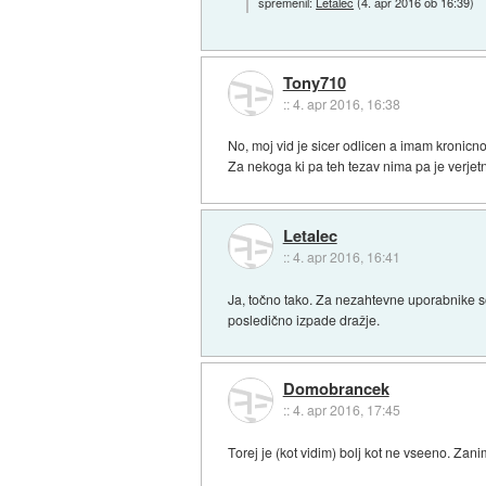
spremenil:
Letalec
(
4. apr 2016 ob 16:39
)
Tony710
::
4. apr 2016, 16:38
No, moj vid je sicer odlicen a imam kronicno
Za nekoga ki pa teh tezav nima pa je verjetn
Letalec
::
4. apr 2016, 16:41
Ja, točno tako. Za nezahtevne uporabnike so
posledično izpade dražje.
Domobrancek
::
4. apr 2016, 17:45
Torej je (kot vidim) bolj kot ne vseeno. Zan