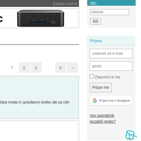
Išči:
Zadnje novice
Prijava
«
1
...
2
3
5
»
Zapomni si me
čala imate in (predsem) koliko ste za njih
nov uporabnik
pozabili geslo?