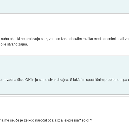
 suho oko, ki ne proizvaja solz, zato se kako obcutim razliko med soncnimi ocali za 
o le stvar dizajna.
 navadna čisto OK in je samo stvar dizajna. S takšnim specifičnim problemom pa de
ima me še, če je že kdo naročal očala iz aliexpressa? so ql ?