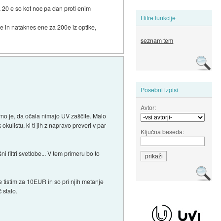
a 20 e so kot noc pa dan proti enim
Hitre funkcije
0e in nataknes ene za 200e iz optike,
seznam tem
Posebni izpisi
Avtor:
arno je, da očala nimajo UV zaščite. Malo
ulistu, ki ti jih z napravo preveri v par
Ključna beseda:
 filtri svetlobe... V tem primeru bo to
e tistim za 10EUR in so pri njih metanje
 stalo.