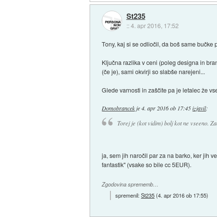
St235
::
4. apr 2016, 17:52
Tony, kaj si se odliočil, da boš same bučke 
Ključna razlika v ceni (poleg designa in bran
(če je), sami okvirji so slabše narejeni...
Glede varnosti in zaščite pa je letalec že v
Domobrancek
je
4. apr 2016 ob 17:45
izjavil
:
Torej je (kot vidim) bolj kot ne vseeno. Z
ja, sem jih naročil par za na barko, ker jih
fantastik" (vsake so bile cc 5EUR).
Zgodovina sprememb…
spremenil:
St235
(
4. apr 2016 ob 17:55
)