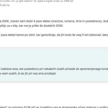
koliko ste za njih odšteli? Se splača kupiti očala za 100€ ali
Hvala Lp
 200€, zraven sem dobil 4 pare stekel (oranžne, rumene, črne in posrebrene), doda
ptrijo za v klip, kar me je prišlo še dodatnih 200€.
ra stekel barve po izbiri, ker garantirajo, da jih bodo še vsaj 5 let izdelovali, tak
 izdelave lece, kar posledicno pri nekaterih ocalih privede do spremenjenega loma s
 vseh ocalih, ki se jih pri nas sme prodajat.
skimi" za poljubno EUR niti ne (praktično vsa ta dizajnerska očala izdeluje Luxottica