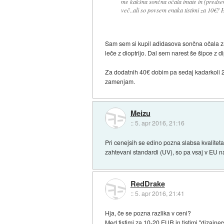
me kakšna sončna očala imate in (predsem) 
več..ali so povsem enaka tistimi za 10€? 
Sam sem si kupil adidasova sončna očala za
leče z dioptrijo. Dal sem narest še šipce z di
Za dodatnih 40€ dobim pa sedaj kadarkoli 2 pa
zamenjam.
Meizu
::
5. apr 2016, 21:16
Pri cenejsih se edino pozna slabsa kvaliteta
zahtevani standardi (UV), so pa vsaj v EU na
RedDrake
::
5. apr 2016, 21:41
Hja, če se pozna razlika v ceni?
Med tistimi za 10-20 EUR in tistimi "dizajner