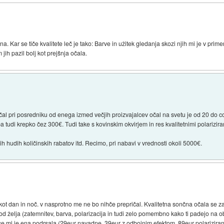
a. Kar se tiče kvalitete leč je tako: Barve in užitek gledanja skozi njih mi je v prime
jih pazil bolj kot prejšnja očala.
 pri posredniku od enega izmed večjih proizvajalcev očal na svetu je od 20 do c
a tudi krepko čez 300€. Tudi take s kovinskim okvirjem in res kvalitetnimi polarizir
 hudih količinskih rabatov itd. Recimo, pri nabavi v vrednosti okoli 5000€.
 kot dan in noč. v nasprotno me ne bo nihče prepričal. Kvalitetna sončna očala se z
d želja (zatemnitev, barva, polarizacija in tudi zelo pomembno kako ti padejo na ob
 se mi je ena podrsala (29eur navadne, 39eur z odbojnim efektom, 89eur polariziran