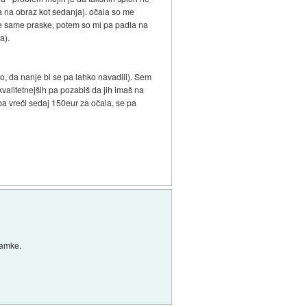
la na obraz kot sedanja). očala so me
 ene same praske, potem so mi pa padla na
a).
, da nanje bi se pa lahko navadili). Sem
 kvalitetnejših pa pozabiš da jih imaš na
ba vreči sedaj 150eur za očala, se pa
namke.