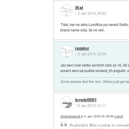
iKst
::
5. apr 2016, 20:52
Tisto, kar ne dela Luxottica pa naredi Safilo
brand name očal, če ne več.
rezator
::
5. apr 2016, 20:55
Jaz sem imel veliko sončnih očal za 10, 20 e
poceni sem pa puščal povsod, jih pogubil, un
Some people feel the rain. Others just get we
krneki0001
::
5. apr 2016, 21:11
Domobrancek
je
4. apr 2016 ob 16:04
izjavil
:
Pozdravljeni. Bliža se poletje in s tem tu