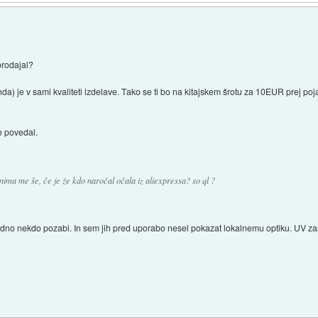
prodajal?
da) je v sami kvaliteti izdelave. Tako se ti bo na kitajskem šrotu za 10EUR prej pojav
se povedal.
anima me še, če je že kdo naročal očala iz aliexpressa? so ql ?
 vedno nekdo pozabi. In sem jih pred uporabo nesel pokazat lokalnemu optiku. UV zašč