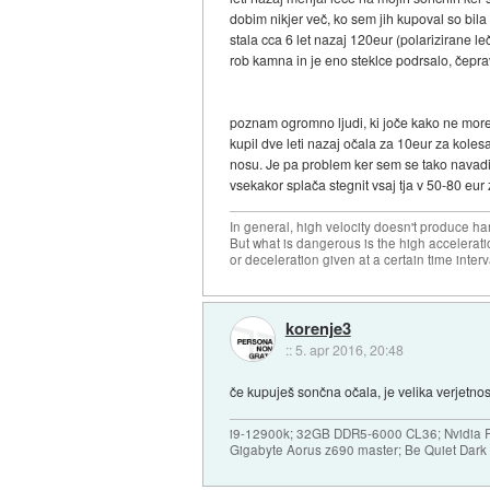
dobim nikjer več, ko sem jih kupoval so bil
stala cca 6 let nazaj 120eur (polarizirane l
rob kamna in je eno steklce podrsalo, čeprav
poznam ogromno ljudi, ki joče kako ne more
kupil dve leti nazaj očala za 10eur za kolesa
nosu. Je pa problem ker sem se tako navadi
vsekakor splača stegnit vsaj tja v 50-80 eu
In general, high velocity doesn't produce har
But what is dangerous is the high accelerat
or deceleration given at a certain time interv
korenje3
::
5. apr 2016, 20:48
če kupuješ sončna očala, je velika verjetnos
i9-12900k; 32GB DDR5-6000 CL36; Nvidia R
Gigabyte Aorus z690 master; Be Quiet Dar