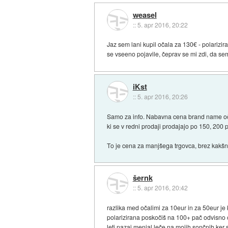
weasel
::
5. apr 2016, 20:22
Jaz sem lani kupil očala za 130€ - polariziran
se vseeno pojavile, čeprav se mi zdi, da sem 
iKst
::
5. apr 2016, 20:26
Samo za info. Nabavna cena brand name očal
ki se v redni prodaji prodajajo po 150, 200 p
To je cena za manjšega trgovca, brez kakšnih
šernk
::
5. apr 2016, 20:42
razlika med očalimi za 10eur in za 50eur je
polarizirana poskočiš na 100+ pač odvisno o
leti nazaj menjal leče na mojih sončnih ker