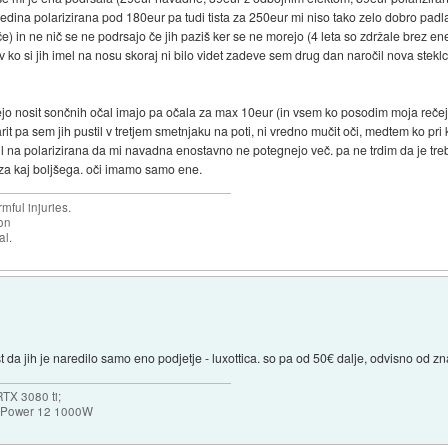
a edina polarizirana pod 180eur pa tudi tista za 250eur mi niso tako zelo dobro pad
eče) in ne nič se ne podrsajo če jih paziš ker se ne morejo (4 leta so zdržale brez
 ko si jih imel na nosu skoraj ni bilo videt zadeve sem drug dan naročil nova steklc
jo nosit sončnih očal imajo pa očala za max 10eur (in vsem ko posodim moja rečejo
rit pa sem jih pustil v tretjem smetnjaku na poti, ni vredno mučit oči, medtem ko pri
l na polarizirana da mi navadna enostavno ne potegnejo več. pa ne trdim da je tre
r za kaj boljšega. oči imamo samo ene.
mful injuries.
ion
al.
t da jih je naredilo samo eno podjetje - luxottica. so pa od 50€ dalje, odvisno od z
TX 3080 ti;
k Power 12 1000W