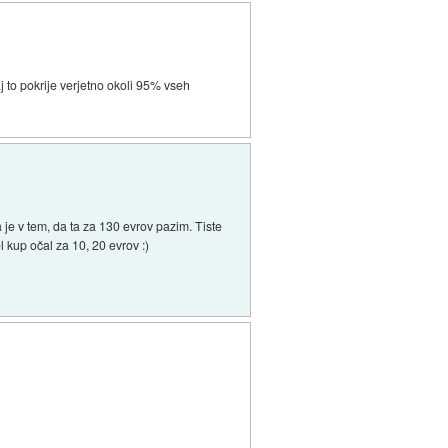
aj to pokrije verjetno okoli 95% vseh
 je v tem, da ta za 130 evrov pazim. Tiste
l kup očal za 10, 20 evrov :)