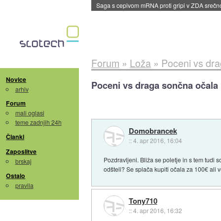
Saga s cepivom mRNA proti gripi v ZDA sreč
Forum
»
Loža
»
Poceni vs dr
Novice
Poceni vs draga sončna očala
arhiv
Forum
mali oglasi
teme zadnjih 24h
Domobrancek
Članki
::
4. apr 2016, 16:04
Zaposlitve
Pozdravljeni. Bliža se poletje in s tem tudi
brskaj
odšteli? Se splača kupiti očala za 100€ ali 
Ostalo
pravila
Tony710
::
4. apr 2016, 16:32