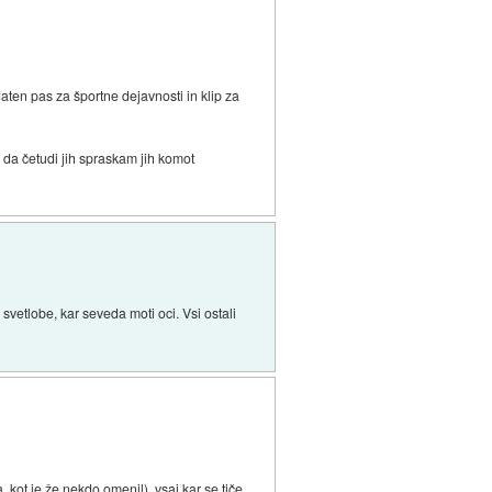
ten pas za športne dejavnosti in klip za
o da četudi jih spraskam jih komot
vetlobe, kar seveda moti oci. Vsi ostali
, kot je že nekdo omenil), vsaj kar se tiče