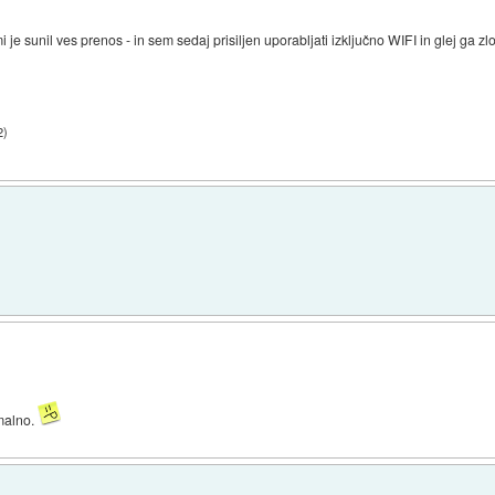
je sunil ves prenos - in sem sedaj prisiljen uporabljati izključno WIFI in glej ga z
2
)
rmalno.