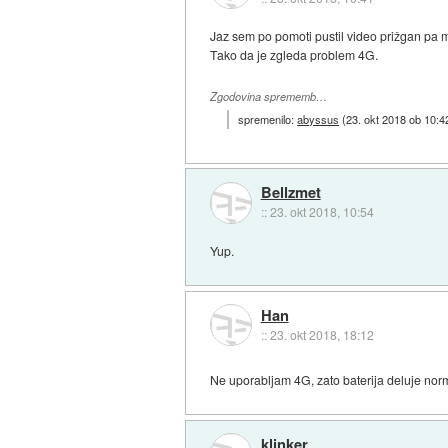
Jaz sem po pomoti pustil video prižgan pa mi 
Tako da je zgleda problem 4G.
Zgodovina sprememb…
spremenilo:
abyssus
(
23. okt 2018 ob 10:4
Bellzmet
::
23. okt 2018, 10:54
Yup.
Han
::
23. okt 2018, 18:12
Ne uporabljam 4G, zato baterija deluje no
klinker