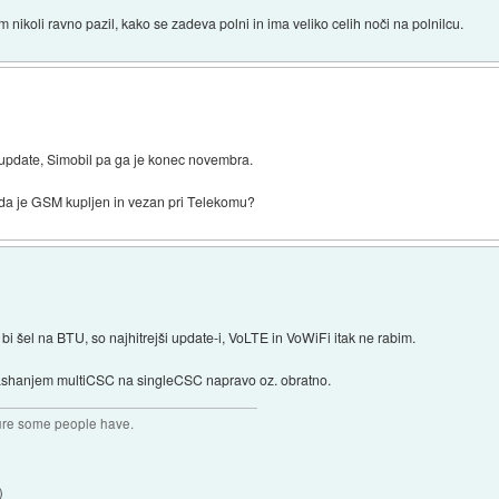
m nikoli ravno pazil, kako se zadeva polni in ima veliko celih noči na polnilcu.
n update, Simobil pa ga je konec novembra.
da je GSM kupljen in vezan pri Telekomu?
 šel na BTU, so najhitrejši update-i, VoLTE in VoWiFi itak ne rabim.
lashanjem multiCSC na singleCSC napravo oz. obratno.
ture some people have.
)