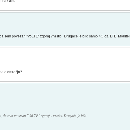
je na Oreu.
 da sem povezan "VoLTE" zgoraj v vrstici. Drugače je bilo samo 4G oz. LTE. Mobitel
pdate omrežja?
lo, da sem povezan "VoLTE" zgoraj v vrstici. Drugače je bilo