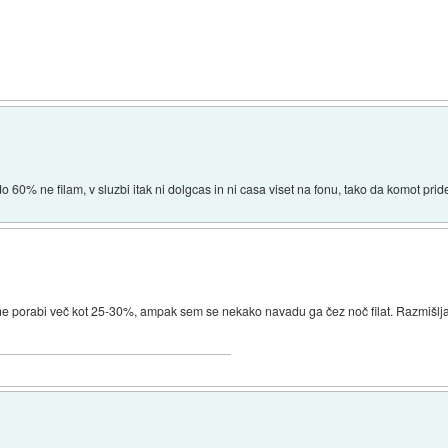
do 60% ne filam, v sluzbi itak ni dolgcas in ni casa viset na fonu, tako da komot pri
e porabi več kot 25-30%, ampak sem se nekako navadu ga čez noč filat. Razmišlja