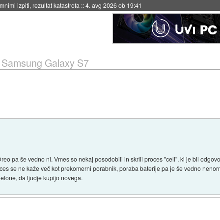
eto za večkratno uporabo
::
4. avg 2026 ob 19:41
»
Samsung Galaxy S7
Oreo pa še vedno ni. Vmes so nekaj posodobili in skrili proces "cell", ki je bil odgo
oces se ne kaže več kot prekomerni porabnik, poraba baterije pa je še vedno neno
efone, da ljudje kupijo novega.