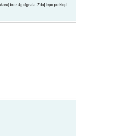
skoraj brez 4g signala. Zdaj lepo preklopi