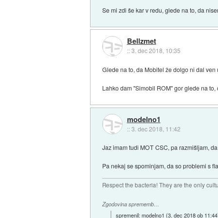
Se mi zdi še kar v redu, glede na to, da nise
Bellzmet
::
3. dec 2018, 10:35
Glede na to, da Mobitel že dolgo ni dal ve
Lahko dam "Simobil ROM" gor glede na to, 
modelno1
::
3. dec 2018, 11:42
Jaz imam tudi MOT CSC, pa razmišljam, da bi
Pa nekaj se spominjam, da so problemi s f
Respect the bacteria! They are the only cul
Zgodovina sprememb…
spremenil:
modelno1
(
3. dec 2018 ob 11:44