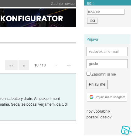
Išči:
Zadnje novice
Prijava
10
/ 10
»
»»
««
«
Zapomni si me
voren za battery drain. Ampak pri meni
rmalna. Sedaj že počasi verjamem, da tudi
nov uporabnik
pozabili geslo?