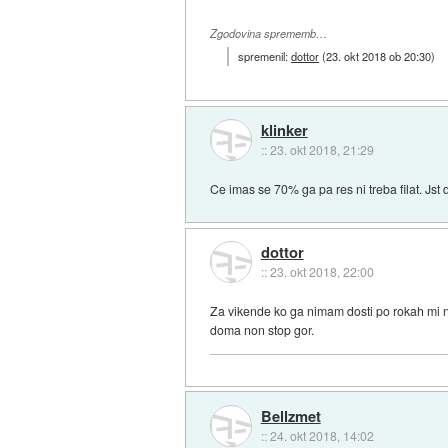
Zgodovina sprememb…
spremenil:
dottor
(
23. okt 2018 ob 20:30
)
klinker
::
23. okt 2018, 21:29
Ce imas se 70% ga pa res ni treba filat. Jst 
dottor
::
23. okt 2018, 22:00
Za vikende ko ga nimam dosti po rokah mi n
doma non stop gor.
Bellzmet
::
24. okt 2018, 14:02