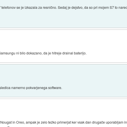
efonov se je izkazala za resnično. Sedaj je dejstvo, da so pri mojem S7 to naredi
sungu ni bilo dokazano, da je hitreje drainal baterijo.
posledica namerno pokvarjenega software.
 Nougat in Oreo, ampak je zelo težko primerjat ker vsak dan drugače uporabljam in