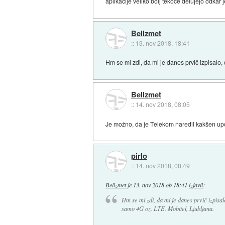
aplikacije veliko bolj tekoče delujejo odkar 
Bellzmet
::
13. nov 2018, 18:41
Hm se mi zdi, da mi je danes prvič izpisalo,
Bellzmet
::
14. nov 2018, 08:05
Je možno, da je Telekom naredil kakšen u
pirlo
::
14. nov 2018, 08:49
Bellzmet
je
13. nov 2018 ob 18:41
izjavil
:
Hm se mi zdi, da mi je danes prvič izpisa
samo 4G oz. LTE. Mobitel, Ljubljana.