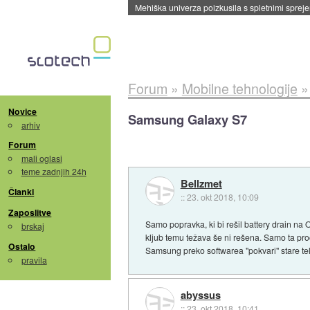
Evropska vesoljska agencija razvija svojo rak
Forum
»
Mobilne tehnologije
Novice
Samsung Galaxy S7
arhiv
Forum
mali oglasi
teme zadnjih 24h
Bellzmet
Članki
::
23. okt 2018, 10:09
Zaposlitve
Samo popravka, ki bi rešil battery drain na 
brskaj
kljub temu težava še ni rešena. Samo ta pr
Ostalo
Samsung preko softwarea "pokvari" stare tel
pravila
abyssus
::
23. okt 2018, 10:41