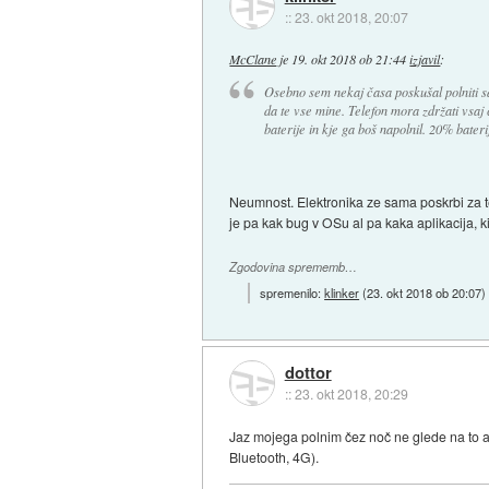
::
23. okt 2018, 20:07
McClane
je
19. okt 2018 ob 21:44
izjavil
:
Osebno sem nekaj časa poskušal polniti 
da te vse mine. Telefon mora zdržati vsaj 
baterije in kje ga boš napolnil. 20% bater
Neumnost. Elektronika ze sama poskrbi za te
je pa kak bug v OSu al pa kaka aplikacija, ki 
Zgodovina sprememb…
spremenilo:
klinker
(
23. okt 2018 ob 20:07
)
dottor
::
23. okt 2018, 20:29
Jaz mojega polnim čez noč ne glede na to al
Bluetooth, 4G).