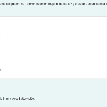
bleme s signalom na Telekomovem omrežju, ni hotelo iz 4g preklopit, četudi sem bil 
D
e.
ija in mi v AccuBattery piše: