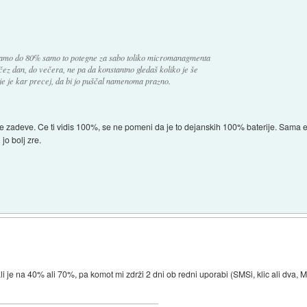
samo do 80% samo to potegne za sabo toliko micromanagmenta
čez dan, do večera, ne pa da konstantno gledaš koliko je še
ije je kar precej, da bi jo puščal namenoma prazno.
 zadeve. Ce ti vidis 100%, se ne pomeni da je to dejanskih 100% baterije. Sama el
jo bolj zre.
i je na 40% ali 70%, pa komot mi zdrži 2 dni ob redni uporabi (SMSi, klic ali dva