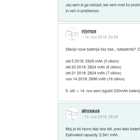
Jaz sem si ga izklopil, ker sem imel ful pro
in več ni problemov.
njyngs
::
14. nov 2018, 20:59
Stanje nove baterije čez čas... katastrofa? :
okt 5 2018: 2926 mAh (0 ciklov)
okt 20 2018: 2824 mAh (6 ciklov)
okt 21 2018: 2824 mAh (7 ciklov)
nov 14 2018: 2696 mAh (16 ciklov)
5. okt -> 14. nov sem izgubil 230mAh baterij
abyssus
::
15. nov 2018, 08:28
Moj je bil ravno star dve leti, prav tako bater
Estimated capacity: 2.341 mAh