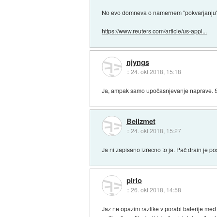
No evo domneva o namernem "pokvarjanju" tel
https://www.reuters.com/article/us-appl...
njyngs
::
24. okt 2018, 15:18
Ja, ampak samo upočasnjevanje naprave. Sam
Bellzmet
::
24. okt 2018, 15:27
Ja ni zapisano izrecno to ja. Pač drain je 
pirlo
::
26. okt 2018, 14:58
Jaz ne opazim razlike v porabi baterije med