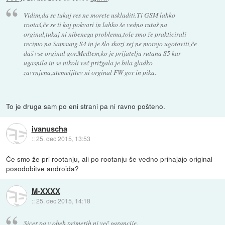
Vidim,da se tukaj res ne morete uskladiti.Ti GSM lahko
rootaš,če se ti kaj pokvari in lahko še vedno rutaš na
orginal,tukaj ni nibenega problema,tole smo že prakticirali
recimo na Samsung S4 in je šlo skozi sej ne morejo ugotoviti,če
daš vse orginal gor.Medtem,ko je prijatelju rutana S5 kar
ugasnila in se nikoli več prižgala je bila gladko
zavrnjena,utemeljitev ni orginal FW gor in pika.
To je druga sam po eni strani pa ni ravno pošteno.
ivanuscha
::
25. dec 2015, 13:53
Če smo že pri rootanju, ali po rootanju še vedno prihajajo original
posodobitve androida?
M-XXXX
::
25. dec 2015, 14:18
Sicer pa v obeh primerih ni več garancije.