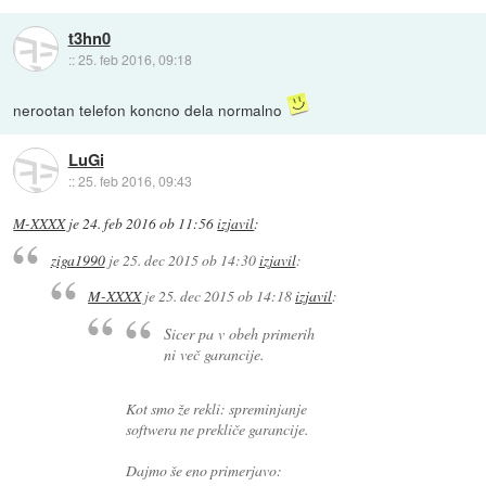
t3hn0
::
25. feb 2016, 09:18
nerootan telefon koncno dela normalno
LuGi
::
25. feb 2016, 09:43
M-XXXX
je
24. feb 2016 ob 11:56
izjavil
:
ziga1990
je
25. dec 2015 ob 14:30
izjavil
:
M-XXXX
je
25. dec 2015 ob 14:18
izjavil
:
Sicer pa v obeh primerih
ni več garancije.
Kot smo že rekli: spreminjanje
softwera ne prekliče garancije.
Dajmo še eno primerjavo: