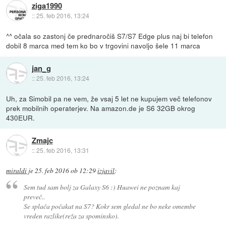
ziga1990
::
25. feb 2016, 13:24
^^ očala so zastonj če prednaročiš S7/S7 Edge plus naj bi telefon
dobil 8 marca med tem ko bo v trgovini navoljo šele 11 marca
jan_g
::
25. feb 2016, 13:24
Uh, za Simobil pa ne vem, že vsaj 5 let ne kupujem več telefonov
prek mobilnih operaterjev. Na amazon.de je S6 32GB okrog
430EUR.
Zmajc
::
25. feb 2016, 13:31
miraldi
je
25. feb 2016 ob 12:29
izjavil
:
Sem tud sam bolj za Galaxy S6 :) Huawei ne poznam kaj
preveč..
Se splača počakat na S7? Kokr sem gledal ne bo neke omembe
vreden razlike(reža za spominsko).