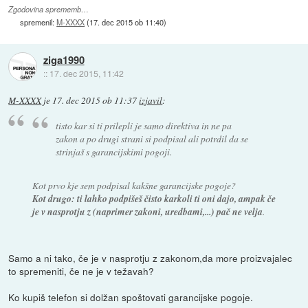
Zgodovina sprememb…
spremenil:
M-XXXX
(
17. dec 2015 ob 11:40
)
ziga1990
::
17. dec 2015, 11:42
M-XXXX
je
17. dec 2015 ob 11:37
izjavil
:
tisto kar si ti prilepli je samo direktiva in ne pa
zakon a po drugi strani si podpisal ali potrdil da se
strinjaš s garancijskimi pogoji.
Kot prvo kje sem podpisal kakšne garancijske pogoje?
Kot drugo: ti lahko podpišeš čisto karkoli ti oni dajo, ampak če
je v nasprotju z (naprimer zakoni, uredbami,...) pač ne velja
.
Samo a ni tako, če je v nasprotju z zakonom,da more proizvajalec
to spremeniti, če ne je v težavah?
Ko kupiš telefon si dolžan spoštovati garancijske pogoje.