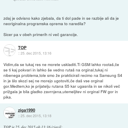
zdaj je odvisno kako zjebala, da ti dol pade in se razbije ali da je
neoriginalna programska oprema to naredila?
Sicer pa v obeh primerih ni več garancije.
TOP
::
25. dec 2015, 13:16
Vidim,da se tukaj res ne morete uskladiti.Ti GSM lahko rootaš,če
se ti kaj pokvari in lahko še vedno rutaš na orginal,tukaj ni
nibenega problema,tole smo že prakticirali recimo na Samsung S4
in je šlo skozi sej ne morejo ugotoviti,če daš vse orginal
gor.Medtem,ko je prijatelju rutana S5 kar ugasnila in se nikoli več
prižgala je bila gladko zavrnjena,utemeljitev ni orginal FW gor in
pika.
ziga1990
::
25. dec 2015, 13:18
TOP
je
25. dec 2015 ob 13:16
izjavil
: