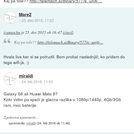
Kaj pa tole??
http://telemach.si/Binary/577/e.-unifi-...
Mare2
::
25. dec 2015, 17:22
ivanuscha
je
25. dec 2015 ob 16:47
izjavil
:
Kaj pa tole??
http://telemach.si/Binary/577/e.-unifi-...
Hvala live ker si se potrudil. Bom probal naslednjič, ko pridem do
tega wifi-ja. :)
miraldi
::
24. feb 2016, 11:45
Galaxy S6 ali Huawi Mato 8?
Kokr vidim po speči je glacna razlika v 1080p/1440p, 4Gb/3Gb
ram, moc baterije.
Zgodovina sprememb…
spremenilo:
miraldi
(
24. feb 2016 ob 11:46
)