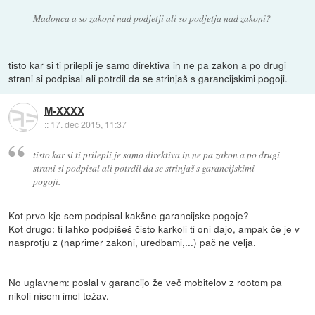
Madonca a so zakoni nad podjetji ali so podjetja nad zakoni?
tisto kar si ti prilepli je samo direktiva in ne pa zakon a po drugi
strani si podpisal ali potrdil da se strinjaš s garancijskimi pogoji.
M-XXXX
::
17. dec 2015, 11:37
tisto kar si ti prilepli je samo direktiva in ne pa zakon a po drugi
strani si podpisal ali potrdil da se strinjaš s garancijskimi
pogoji.
Kot prvo kje sem podpisal kakšne garancijske pogoje?
Kot drugo: ti lahko podpišeš čisto karkoli ti oni dajo, ampak če je v
nasprotju z (naprimer zakoni, uredbami,...) pač ne velja.
No uglavnem: poslal v garancijo že več mobitelov z rootom pa
nikoli nisem imel težav.