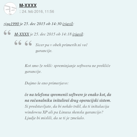
M-XXXX
::
24. feb 2016, 11:56
ziga1990
je
25. dec 2015 ob 14:30
izjavil
:
M-XXXX
je
25. dec 2015 ob 14:18
izjavil
:
Sicer pa v obeh primerih ni več
garancije.
Kot smo že rekli: spreminjanje softwera ne prekliče
garancije.
Dajmo še eno primerjavo:
če na telefonu spremeniš softwere je enako kot, da
na računalniku inštaliraš drug operacijski sistem.
Si predstavljate, da bi nekdo trdil, da ti inštalacija
windowsa XP ali pa Linuxa skensla garancijo?
Ljudje bi mislili, da se ti je zmešalo.