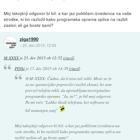
Moj takojšnji odgovor bi bil: a kar jaz pokličem izvedenca na vaše
stroške, ki bo razložil kako programska oprema vpliva na razbit
zaslon ali ga boste sami?
ziga1990
::
25. dec 2015, 12:59
M-XXXX
je
25. dec 2015 ob 12:52
izjavil
:
PINki
je
17. dec 2015 ob 14:38
izjavil
:
@M-XXXX: Čudno, da ti niso nič rekli. Meni so že
za ne-garancijsko popravilo (razbit ekran), ko sem
prevzel telefon rekli, da uporabljam neoriginalno
programsko opremo. "Ja, in?", je bil moj odgovor.
Pa mi reče "Lahko škodi telefonu, ker software ni
bil namenjen zanj"
Moj takojšnji odgovor bi bil: a kar jaz pokličem izvedenca na
vaše stroške, ki bo razložil kako programska oprema vpliva na
razbit zaslon ali ga boste sami?