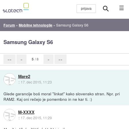
☰
Forum
»
Mobilne tehnologije
»
Samsung Galaxy S6
Samsung Galaxy S6
5
/ 8
««
«
»
»»
Mare2
::
17. dec 2015, 11:23
Glede garancije boš moral "linkat" kako slovensko stran. Npr. pri
RAM2. Kaj oni rečejo je pomembno in ne kar ti. :)
M-XXXX
::
17. dec 2015, 11:29