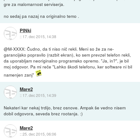
gre za malomarnost serviserja.
no sedaj pa nazaj na originalno temo .
PINki
::
17. dec 2015, 14:38
@M-XXXX: Čudno, da ti niso nič rekli. Meni so že za ne-
garancijsko popravilo (razbit ekran), ko sem prevzel telefon rekli,
da uporabljam neoriginalno programsko opremo. "Ja, in?", je bil
moj odgovor. Pa mi reče "Lahko škodi telefonu, ker software ni bil
namenjen zanj"
Mare2
::
17. dec 2015, 14:39
Nekateri kar nekaj trdijo, brez osnove. Ampak še vedno nisem
dobil odgovora, seveda brez rootanja. :)
Mare2
::
25. dec 2015, 06:06