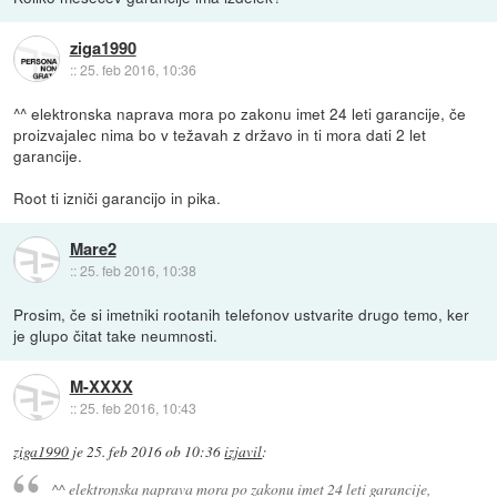
ziga1990
::
25. feb 2016, 10:36
^^ elektronska naprava mora po zakonu imet 24 leti garancije, če
proizvajalec nima bo v težavah z državo in ti mora dati 2 let
garancije.
Root ti izniči garancijo in pika.
Mare2
::
25. feb 2016, 10:38
Prosim, če si imetniki rootanih telefonov ustvarite drugo temo, ker
je glupo čitat take neumnosti.
M-XXXX
::
25. feb 2016, 10:43
ziga1990
je
25. feb 2016 ob 10:36
izjavil
:
^^ elektronska naprava mora po zakonu imet 24 leti garancije,