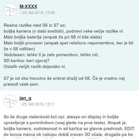
M-XXXX
::
25. feb 2016, 12:46
Realne razlike med S6 in S7 so:
boljša kamera (v slabi svetlobi), podnevi neke večje razlike ni
Malo boljša baterija (ampak že pri S6 ni bila slaba)
Malo boljši procesor (ampak spet relativno nepomembno, ker je bil
že v S6 odličen)
Vodotesen: lahko ti je zelo pomembno, lahko nič.
SD kartica: beri zgoraj?
Ostalih večjih razlik dejansko ni.
S7 je od oka trenutno še enkrat dražji od S6. Če je vredno naj
presodi vsak sam.
jan_g
::
25. feb 2016, 13:11
So še druge malenkosti kot npr. always-on display in boljše
upravljanje s pomnilnikom (vsaj glede na prve teste). Ampak ja,
boljša kamera, vodotesnost in sd kartica so glavne prednosti. EDIT:
do konca marca ob nakupu dobiš zraven 3D očala, drugače pa bo