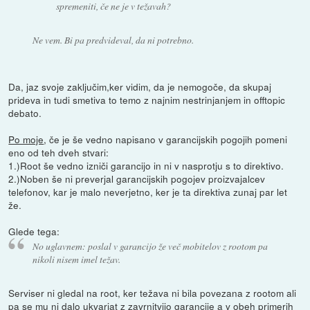
spremeniti, če ne je v težavah?
Ne vem. Bi pa predvideval, da ni potrebno.
Da, jaz svoje zaključim,ker vidim, da je nemogoče, da skupaj
prideva in tudi smetiva to temo z najnim nestrinjanjem in offtopic
debato.
Po moje
, če je še vedno napisano v garancijskih pogojih pomeni
eno od teh dveh stvari:
1.)Root še vedno izniči garancijo in ni v nasprotju s to direktivo.
2.)Noben še ni preverjal garancijskih pogojev proizvajalcev
telefonov, kar je malo neverjetno, ker je ta direktiva zunaj par let
že.
Glede tega:
No uglavnem: poslal v garancijo že več mobitelov z rootom pa
nikoli nisem imel težav.
Serviser ni gledal na root, ker težava ni bila povezana z rootom ali
pa se mu ni dalo ukvarjat z zavrnitvijo garancije a v obeh primerih