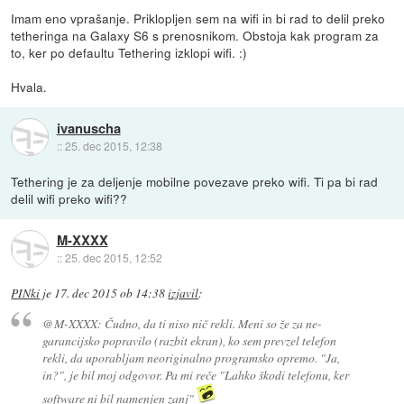
Imam eno vprašanje. Priklopljen sem na wifi in bi rad to delil preko
tetheringa na Galaxy S6 s prenosnikom. Obstoja kak program za
to, ker po defaultu Tethering izklopi wifi. :)
Hvala.
ivanuscha
::
25. dec 2015, 12:38
Tethering je za deljenje mobilne povezave preko wifi. Ti pa bi rad
delil wifi preko wifi??
M-XXXX
::
25. dec 2015, 12:52
PINki
je
17. dec 2015 ob 14:38
izjavil
:
@M-XXXX: Čudno, da ti niso nič rekli. Meni so že za ne-
garancijsko popravilo (razbit ekran), ko sem prevzel telefon
rekli, da uporabljam neoriginalno programsko opremo. "Ja,
in?", je bil moj odgovor. Pa mi reče "Lahko škodi telefonu, ker
software ni bil namenjen zanj"