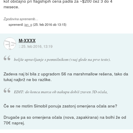
kot običajno pri flagshipih cena padla za ~$200 čez 3 do 4
mesece.
Zgodovina sprememb…
spremenil:
jan_g
(
25. feb 2016 ob 13:15
)
M-XXXX
::
25. feb 2016, 13:19
boljše upravljanje s pomnilnikom (vsaj glede na prve teste).
Zadeva naj bi bila z upgradom S6 na marshmallow rešena, tako da
tukaj najbrž ne bo razlike.
EDIT: do konca marca ob nakupu dobiš zraven 3D očala,
Če se ne motim Simobil ponuja zastonj omenjena očala ane?
Drugače pa so omenjena očala (nova, zapakirana) na bolhi že od
70€ naprej.