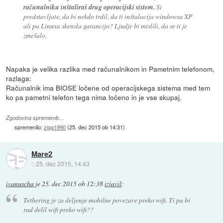
računalniku inštaliraš drug operacijski sistem.
Si
predstavljate, da bi nekdo trdil, da ti inštalacija windowsa XP
ali pa Linuxa skensla garancijo? Ljudje bi mislili, da se ti je
zmešalo.
Napaka je velika razlika med računalnikom in Pametnim telefonom,
razlaga:
Računalnik ima BIOSE ločene od operacijskega sistema med tem
ko pa pametni telefon tega nima ločeno in je vse skupaj.
Zgodovina sprememb…
spremenilo:
ziga1990
(
25. dec 2015 ob 14:31
)
Mare2
::
25. dec 2015, 14:43
ivanuscha
je
25. dec 2015 ob 12:38
izjavil
:
Tethering je za deljenje mobilne povezave preko wifi. Ti pa bi
rad delil wifi preko wifi??