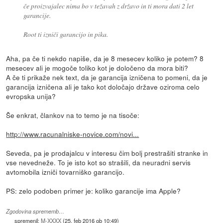
če proizvajalec nima bo v težavah z državo in ti mora dati 2 let
garancije.
Root ti izniči garancijo in pika.
Aha, pa če ti nekdo napiše, da je 8 mesecev koliko je potem? 8
mesecev ali je mogoče toliko kot je določeno da mora biti?
A če ti prikaže nek text, da je garancija izničena to pomeni, da je
garancija izničena ali je tako kot določajo države oziroma celo
evropska unija?
Še enkrat, člankov na to temo je na tisoče:
http://www.racunalniske-novice.com/novi...
Seveda, pa je prodajalcu v interesu čim bolj prestrašiti stranke in
vse nevedneže. To je isto kot so strašili, da neuradni servis
avtomobila izniči tovarniško garancijo.
PS: zelo podoben primer je: koliko garancije ima Apple?
Zgodovina sprememb…
spremenil:
M-XXXX
(
25. feb 2016 ob 10:49
)