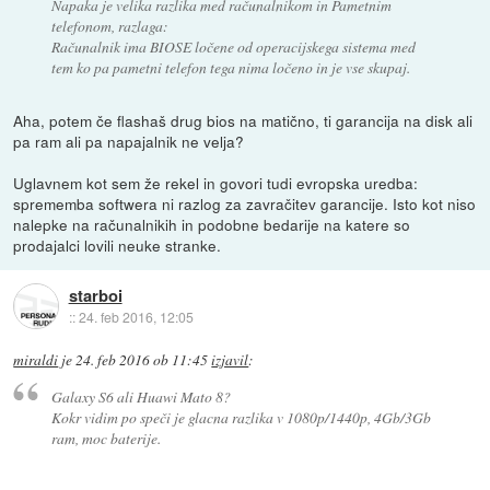
Napaka je velika razlika med računalnikom in Pametnim
telefonom, razlaga:
Računalnik ima BIOSE ločene od operacijskega sistema med
tem ko pa pametni telefon tega nima ločeno in je vse skupaj.
Aha, potem če flashaš drug bios na matično, ti garancija na disk ali
pa ram ali pa napajalnik ne velja?
Uglavnem kot sem že rekel in govori tudi evropska uredba:
sprememba softwera ni razlog za zavračitev garancije. Isto kot niso
nalepke na računalnikih in podobne bedarije na katere so
prodajalci lovili neuke stranke.
starboi
::
24. feb 2016, 12:05
miraldi
je
24. feb 2016 ob 11:45
izjavil
:
Galaxy S6 ali Huawi Mato 8?
Kokr vidim po speči je glacna razlika v 1080p/1440p, 4Gb/3Gb
ram, moc baterije.