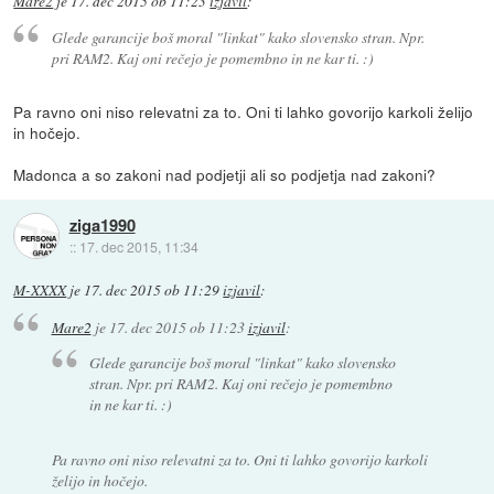
Mare2
je
17. dec 2015 ob 11:23
izjavil
:
Glede garancije boš moral "linkat" kako slovensko stran. Npr.
pri RAM2. Kaj oni rečejo je pomembno in ne kar ti. :)
Pa ravno oni niso relevatni za to. Oni ti lahko govorijo karkoli želijo
in hočejo.
Madonca a so zakoni nad podjetji ali so podjetja nad zakoni?
ziga1990
::
17. dec 2015, 11:34
M-XXXX
je
17. dec 2015 ob 11:29
izjavil
:
Mare2
je
17. dec 2015 ob 11:23
izjavil
:
Glede garancije boš moral "linkat" kako slovensko
stran. Npr. pri RAM2. Kaj oni rečejo je pomembno
in ne kar ti. :)
Pa ravno oni niso relevatni za to. Oni ti lahko govorijo karkoli
želijo in hočejo.