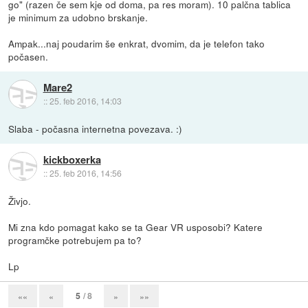
go" (razen če sem kje od doma, pa res moram). 10 palčna tablica
je minimum za udobno brskanje.
Ampak...naj poudarim še enkrat, dvomim, da je telefon tako
počasen.
Mare2
::
25. feb 2016, 14:03
Slaba - počasna internetna povezava. :)
kickboxerka
::
25. feb 2016, 14:56
Živjo.
Mi zna kdo pomagat kako se ta Gear VR usposobi? Katere
programčke potrebujem pa to?
Lp
5
/ 8
««
«
»
»»