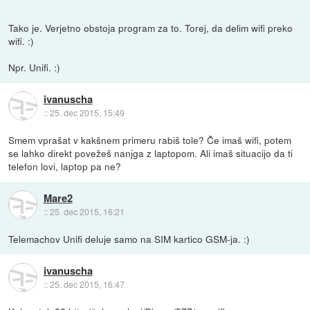
Tako je. Verjetno obstoja program za to. Torej, da delim wifi preko
wifi. :)
Npr. Unifi. :)
ivanuscha
::
25. dec 2015, 15:49
Smem vprašat v kakšnem primeru rabiš tole? Če imaš wifi, potem
se lahko direkt povežeš nanjga z laptopom. Ali imaš situacijo da ti
telefon lovi, laptop pa ne?
Mare2
::
25. dec 2015, 16:21
Telemachov Unifi deluje samo na SIM kartico GSM-ja. :)
ivanuscha
::
25. dec 2015, 16:47