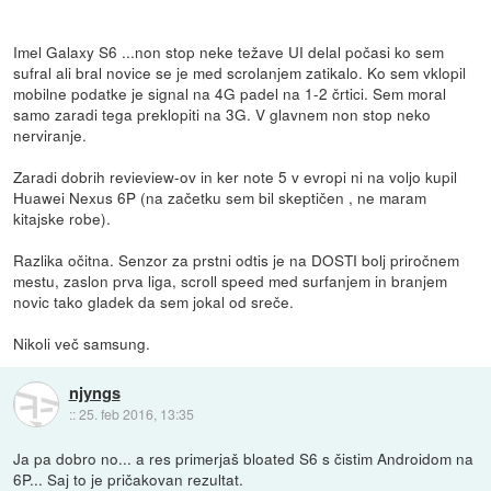
Imel Galaxy S6 ...non stop neke težave UI delal počasi ko sem
sufral ali bral novice se je med scrolanjem zatikalo. Ko sem vklopil
mobilne podatke je signal na 4G padel na 1-2 črtici. Sem moral
samo zaradi tega preklopiti na 3G. V glavnem non stop neko
nerviranje.
Zaradi dobrih revieview-ov in ker note 5 v evropi ni na voljo kupil
Huawei Nexus 6P (na začetku sem bil skeptičen , ne maram
kitajske robe).
Razlika očitna. Senzor za prstni odtis je na DOSTI bolj priročnem
mestu, zaslon prva liga, scroll speed med surfanjem in branjem
novic tako gladek da sem jokal od sreče.
Nikoli več samsung.
njyngs
::
25. feb 2016, 13:35
Ja pa dobro no... a res primerjaš bloated S6 s čistim Androidom na
6P... Saj to je pričakovan rezultat.