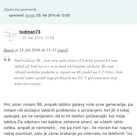
Zgodovina sprememb…
spremenil:
njyngs
(
25. feb 2016 ob 13:35
)
todman74
::
25. feb 2016, 13:58
Zmajc
je
25. feb 2016 ob 13:31
izjavil
:
Imel Galaxy S6 ...non stop neke težave UI delal počasi ko sem
sufral ali bral novice se je med scrolanjem zatikalo. Ko sem
vklopil mobilne podatke je signal na 4G padel na 1-2 črtici. Sem
moral samo zaradi tega preklopiti na 3G. V glavnem non stop
neko nerviranje.
Hm..sicer nimam S6, ampak tablico galaxy note prve generacije, pa
nimam niti slučajno takšnih problemov s scrolanjem, kot jih ti tukaj
opisuješ, pa ne verjamem, da bi bil telefon počasnejši, kot moja
tablica.Če odpiram res kakšne zahevne strani, se včasih rahlo
zatika, ampak je nemoteče... me pa moti npr., če moram kar naprej
nekaj zoomirat, zato je zame brskanje po internetu na telefonih "no