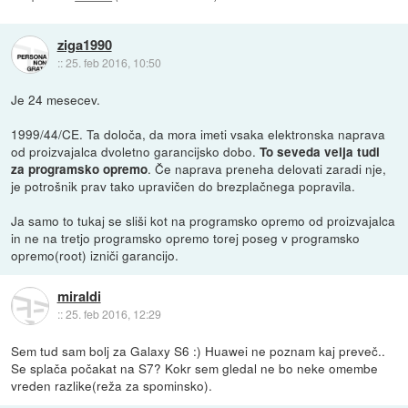
ziga1990
::
25. feb 2016, 10:50
Je 24 mesecev.
1999/44/CE. Ta določa, da mora imeti vsaka elektronska naprava
od proizvajalca dvoletno garancijsko dobo.
To seveda velja tudi
. Če naprava preneha delovati zaradi nje,
za programsko opremo
je potrošnik prav tako upravičen do brezplačnega popravila.
Ja samo to tukaj se sliši kot na programsko opremo od proizvajalca
in ne na tretjo programsko opremo torej poseg v programsko
opremo(root) izniči garancijo.
miraldi
::
25. feb 2016, 12:29
Sem tud sam bolj za Galaxy S6 :) Huawei ne poznam kaj preveč..
Se splača počakat na S7? Kokr sem gledal ne bo neke omembe
vreden razlike(reža za spominsko).