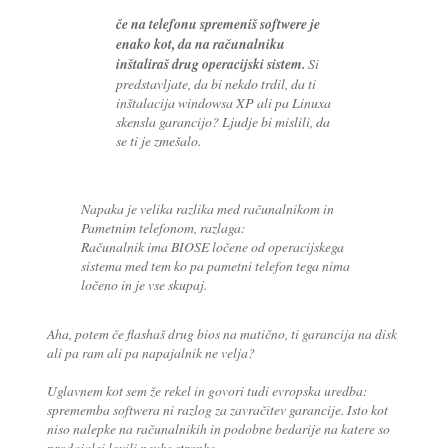
če na telefonu spremeniš softwere je
enako kot, da na računalniku
inštaliraš drug operacijski sistem.
Si
predstavljate, da bi nekdo trdil, da ti
inštalacija windowsa XP ali pa Linuxa
skensla garancijo? Ljudje bi mislili, da
se ti je zmešalo.
Napaka je velika razlika med računalnikom in
Pametnim telefonom, razlaga:
Računalnik ima BIOSE ločene od operacijskega
sistema med tem ko pa pametni telefon tega nima
ločeno in je vse skupaj.
Aha, potem če flashaš drug bios na matično, ti garancija na disk
ali pa ram ali pa napajalnik ne velja?
Uglavnem kot sem že rekel in govori tudi evropska uredba:
sprememba softwera ni razlog za zavračitev garancije. Isto kot
niso nalepke na računalnikih in podobne bedarije na katere so
prodajalci lovili neuke stranke.