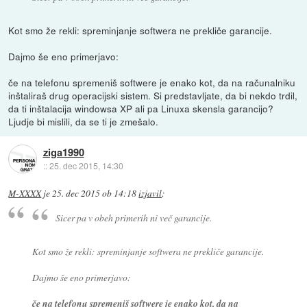
Kot smo že rekli: spreminjanje softwera ne prekliče garancije.
Dajmo še eno primerjavo:
če na telefonu spremeniš softwere je enako kot, da na računalniku
inštaliraš drug operacijski sistem. Si predstavljate, da bi nekdo trdil,
da ti inštalacija windowsa XP ali pa Linuxa skensla garancijo?
Ljudje bi mislili, da se ti je zmešalo.
ziga1990
::
25. dec 2015, 14:30
M-XXXX
je
25. dec 2015 ob 14:18
izjavil
:
Sicer pa v obeh primerih ni več garancije.
Kot smo že rekli: spreminjanje softwera ne prekliče garancije.
Dajmo še eno primerjavo:
če na telefonu spremeniš softwere je enako kot, da na