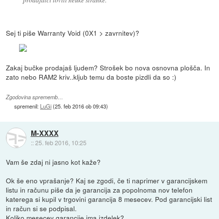
Sej ti piše Warranty Void (0X1 > zavrnitev)?
Zakaj bučke prodajaš ljudem? Strošek bo nova osnovna plošča. In
zato nebo RAM2 kriv..kljub temu da boste pizdli da so :)
Zgodovina sprememb…
spremenil:
LuGi
(
25. feb 2016 ob 09:43
)
M-XXXX
::
25. feb 2016, 10:25
Vam še zdaj ni jasno kot kaže?
Ok še eno vprašanje? Kaj se zgodi, če ti naprimer v garancijskem
listu in računu piše da je garancija za popolnoma nov telefon
katerega si kupil v trgovini garancija 8 mesecev. Pod garancijski list
in račun si se podpisal.
Koliko mesecev garancije ima izdelek?