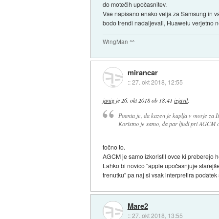
do motečih upočasnitev.
Vse napisano enako velja za Samsung in vse o
bodo trendi nadaljevali, Huaweiu verjetno n
WingMan ^^
mirancar
::
27. okt 2018, 12:55
janig
je
26. okt 2018 ob 18:41
izjavil
:
Poanta je, da kazen je kaplja v morje za 
Koristno je samo, da par ljudi pri AGCM o
točno to.
AGCM je samo izkoristil ovce ki preberejo he
Lahko bi novico "apple upočasnjuje starejše
trenutku" pa naj si vsak interpretira podatek
Mare2
::
27. okt 2018, 13:55