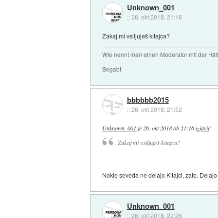
Unknown_001
::
26. okt 2018, 21:16
Zakaj mi vsiljuješ kitajca?
Wie nennt man einen Moderator mit der Hälf
Begabt
bbbbbb2015
::
26. okt 2018, 21:52
Unknown_001
je
26. okt 2018 ob 21:16
izjavil
:
Zakaj mi vsiljuješ kitajca?
Nokie seveda ne delajo Kitajci, zato. Delajo
Unknown_001
::
26. okt 2018, 22:26