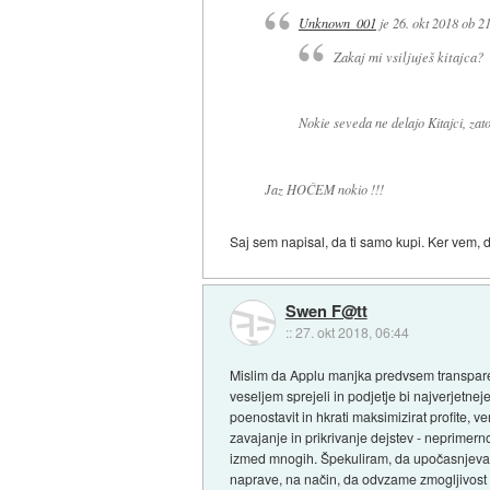
Unknown_001
je
26. okt 2018 ob 2
Zakaj mi vsiljuješ kitajca?
Nokie seveda ne delajo Kitajci, zat
Jaz HOČEM nokio !!!
Saj sem napisal, da ti samo kupi. Ker vem, da
Swen F@tt
::
27. okt 2018, 06:44
Mislim da Applu manjka predvsem transparentn
veseljem sprejeli in podjetje bi najverjetn
poenostavit in hkrati maksimizirat profite, 
zavajanje in prikrivanje dejstev - neprime
izmed mnogih. Špekuliram, da upočasnjevanj
naprave, na način, da odvzame zmogljivost 