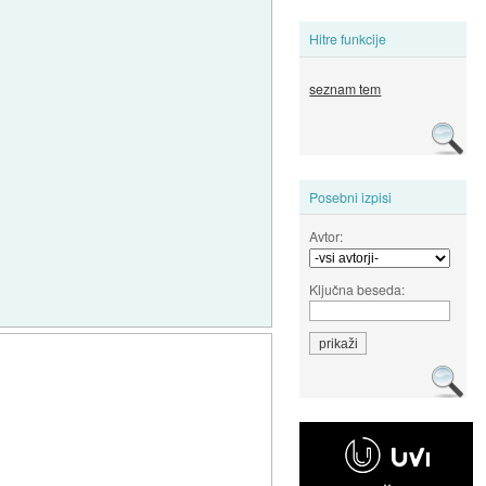
Hitre funkcije
seznam tem
Posebni izpisi
Avtor:
Ključna beseda: