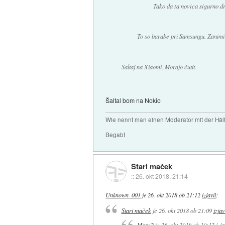
Tako da ta novica sigurno dr
To so barabe pri Samsungu. Zanimivo 
Šaltaj na Xiaomi. Morajo čutit.
Šaltal bom na Nokio
Wie nennt man einen Moderator mit der Hälf
Begabt
Stari maček
::
26. okt 2018, 21:14
Unknown_001
je
26. okt 2018 ob 21:12
izjavil
:
Stari maček
je
26. okt 2018 ob 21:09
izjav