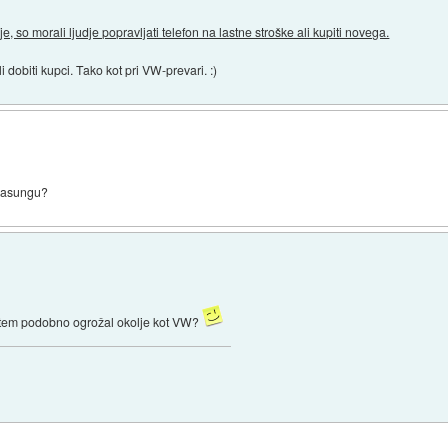
je, so morali ljudje popravljati telefon na lastne stroške ali kupiti novega.
 dobiti kupci. Tako kot pri VW-prevari. :)
amasungu?
s tem podobno ogrožal okolje kot VW?