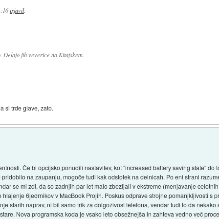
1:16
izjavil
:
o. Delajo jih veverice na Kitajskem.
 si trde glave, zato.
osti. Če bi opcijsko ponudili nastavitev, kot ''increased battery saving state'' do t
eje pridobilo na zaupanju, mogoče tudi kak odstotek na delnicah. Po eni strani raz
vendar se mi zdi, da so zadnjih par let malo zbezljali v ekstreme (menjavanje celotni
rno hlajenje 6jedrnikov v MacBook Projih. Poskus odprave strojne pomanjkljivosti 
e starih naprav, ni bil samo trik za dolgoživost telefona, vendar tudi to da neka
stare. Nova programska koda je vsako leto obsežnejša in zahteva vedno več procesn