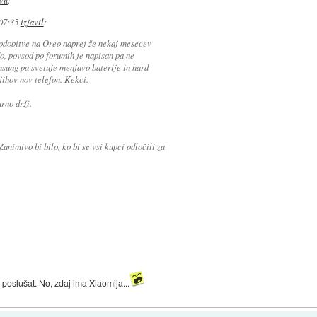
vil
:
 07:35
izjavil
:
odobitve na Oreo naprej že nekaj mesecev
do, povsod po forumih je napisan pa ne
sung pa svetuje menjavo baterije in hard
jihov nov telefon. Kekci.
rno drži.
animivo bi bilo, ko bi se vsi kupci odločili za
 poslušat. No, zdaj ima Xiaomija...