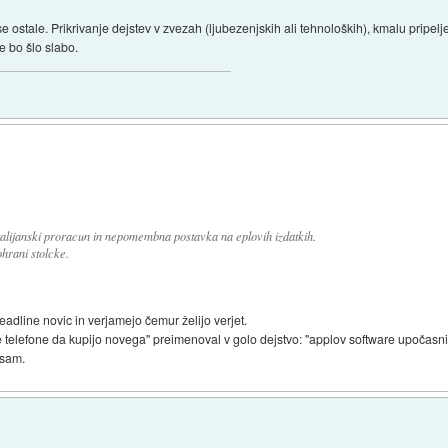
stale. Prikrivanje dejstev v zvezah (ljubezenjskih ali tehnoloških), kmalu pripelje
e bo šlo slabo.
Italijanski proracun in nepomembna postavka na eplovih izdatkih.
hrani stolcke.
adline novic in verjamejo čemur želijo verjet.
 telefone da kupijo novega" preimenoval v golo dejstvo: "applov software upočasni t
 sam.