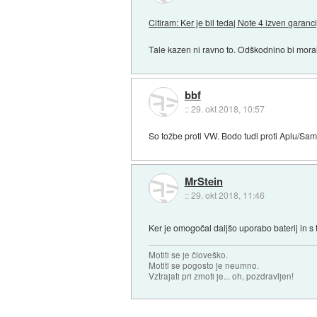
Citiram: Ker je bil tedaj Note 4 izven garanci
Tale kazen ni ravno to. Odškodnino bi morali
bbf
::
29. okt 2018, 10:57
So tožbe proti VW. Bodo tudi proti Aplu/S
MrStein
::
29. okt 2018, 11:46
Ker je omogočal daljšo uporabo baterij in 
Motiti se je človeško.
Motiti se pogosto je neumno.
Vztrajati pri zmoti je... oh, pozdravljen!