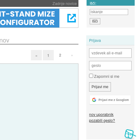
Išči:
Zadnje novice
onov
Prijava
2
»
«
1
Zapomni si me
nov uporabnik
pozabili geslo?