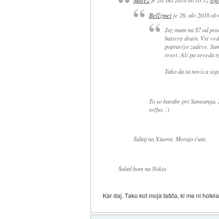
Mare2
je
26. okt 2018 ob 10:12
izja
Bellzmet
je
26. okt 2018 ob
Jaz mam na S7 od pos
battery drain. Vsi ve
popravijo zadeve. Sam
reset. Ali pa seveda n
Tako da ta novica sigu
To so barabe pri Samsungu. Z
tožbo. :)
Šaltaj na Xiaomi. Morajo čutit.
Šaltal bom na Nokio
Kar daj. Tako kot moja tašča, ki me ni hotela