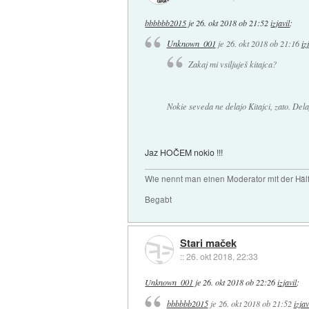
bbbbbb2015
je
26. okt 2018 ob 21:52
izjavil
:
Unknown_001
je
26. okt 2018 ob 21:16
iz
Zakaj mi vsiljuješ kitajca?
Nokie seveda ne delajo Kitajci, zato. Dela
Jaz HOČEM nokio !!!
Wie nennt man einen Moderator mit der Hälf
Begabt
Stari maček
::
26. okt 2018, 22:33
Unknown_001
je
26. okt 2018 ob 22:26
izjavil
:
bbbbbb2015
je
26. okt 2018 ob 21:52
izjav