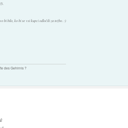
ži.
bi bilo, ko bi se vsi kupci odločili za tožbo. :)
te des Gehirnis ?
il
: