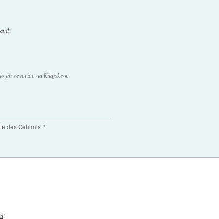
javil
:
jo jih veverice na Kitajskem.
te des Gehirnis ?
il
: