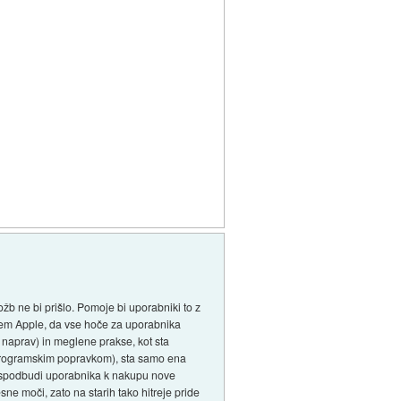
ožb ne bi prišlo. Pomoje bi uporabniki to z
umem Apple, da vse hoče za uporabnika
h naprav) in meglene prakse, kot sta
s programskim popravkom), sta samo ena
ko spodbudi uporabnika k nakupu nove
e moči, zato na starih tako hitreje pride