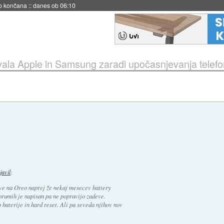
s ob 06:09
ovala Apple in Samsung zaradi upočasnjevanja telef
zjavil
:
ve na Oreo naprej že nekaj mesecev battery
forumih je napisan pa ne popravijo zadeve.
baterije in hard reset. Ali pa seveda njihov nov