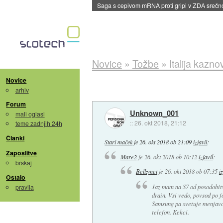
BMW v vozilih začel predvajati reklame
::
dane
Novice
»
Tožbe
»
Italija kazn
Novice
arhiv
Forum
Unknown_001
mali oglasi
::
26. okt 2018, 21:12
teme zadnjih 24h
Članki
Stari maček
je
26. okt 2018 ob 21:09
izjavil
:
Zaposlitve
Mare2
je
26. okt 2018 ob 10:12
izjavil
:
brskaj
Bellzmet
je
26. okt 2018 ob 07:35
i
Ostalo
Jaz mam na S7 od posodobit
pravila
drain. Vsi vedo, povsod po 
Samsung pa svetuje menjavo 
telefon. Kekci.