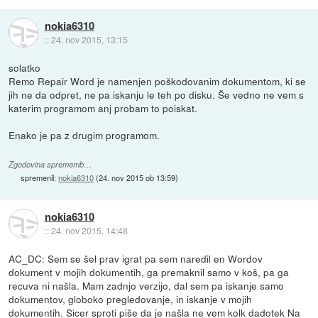
nokia6310
::
24. nov 2015, 13:15
solatko
Remo Repair Word je namenjen poškodovanim dokumentom, ki se
jih ne da odpret, ne pa iskanju le teh po disku. Še vedno ne vem s
katerim programom anj probam to poiskat.
Enako je pa z drugim programom.
Zgodovina sprememb…
spremenil:
nokia6310
(
24. nov 2015 ob 13:59
)
nokia6310
::
24. nov 2015, 14:48
AC_DC: Sem se šel prav igrat pa sem naredil en Wordov
dokument v mojih dokumentih, ga premaknil samo v koš, pa ga
recuva ni našla. Mam zadnjo verzijo, dal sem pa iskanje samo
dokumentov, globoko pregledovanje, in iskanje v mojih
dokumentih. Sicer sproti piše da je našla ne vem kolk dadotek Na