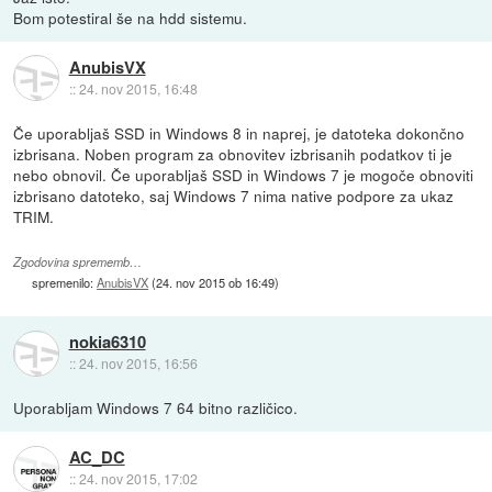
Bom potestiral še na hdd sistemu.
AnubisVX
::
24. nov 2015, 16:48
Če uporabljaš SSD in Windows 8 in naprej, je datoteka dokončno
izbrisana. Noben program za obnovitev izbrisanih podatkov ti je
nebo obnovil. Če uporabljaš SSD in Windows 7 je mogoče obnoviti
izbrisano datoteko, saj Windows 7 nima native podpore za ukaz
TRIM.
Zgodovina sprememb…
spremenilo:
AnubisVX
(
24. nov 2015 ob 16:49
)
nokia6310
::
24. nov 2015, 16:56
Uporabljam Windows 7 64 bitno različico.
AC_DC
::
24. nov 2015, 17:02