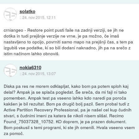
solatko
::
24. nov 2015, 12:11
crniangeo - Restore point pusti faile na zadnji verziji, se jih ne
dotika in tudi prejšnje verzije ne vrne, je pa možno, če imaš
nastavljeno to opcijo, povrniti samo mapo na prejšnji čas, s tem pa
izgubiš vse podatke, ki so bili dodani naknadno, jih pa na srečo z
istim načinom lahko obnoviš.
nokia6310
::
24. nov 2015, 13:07
Diska pa res ne morem odklapljat, kako bom pa potem sploh kaj
delal? Ampak ja se splača pogledat. Še sreča, da mi fajl ni tako
pomemben. Ampak test pa vseeno lahko kdo naredi pa poroča
kakšen je bil rezultat. Bom pa drugič bolj pazil. Sem probal tudi z
Active Partition Recovery Professional, pa je našel cel kup čudnih
stvari, s čudnimi imeni za katera še nikoli nisem slišal. Recimo
Found_75037328_10752. KO doprem, je pa prazen dokument.
Bom poskusil s temi programi, ki ste jih omenili. Hvala vseeno vsem
za pomoč.