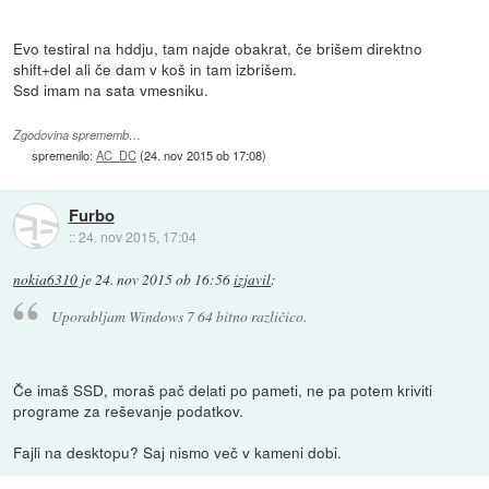
Evo testiral na hddju, tam najde obakrat, če brišem direktno
shift+del ali če dam v koš in tam izbrišem.
Ssd imam na sata vmesniku.
Zgodovina sprememb…
spremenilo:
AC_DC
(
24. nov 2015 ob 17:08
)
Furbo
::
24. nov 2015, 17:04
nokia6310
je
24. nov 2015 ob 16:56
izjavil
:
Uporabljam Windows 7 64 bitno različico.
Če imaš SSD, moraš pač delati po pameti, ne pa potem kriviti
programe za reševanje podatkov.
Fajli na desktopu? Saj nismo več v kameni dobi.