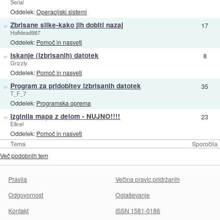
Serial
Oddelek:
Operacijski sistemi
»
Zbrisane slike-kako jih dobiti nazaj
17
Halfdead987
Oddelek:
Pomoč in nasveti
»
Iskanje (izbrisanih) datotek
8
Grizzly
Oddelek:
Pomoč in nasveti
»
Program za pridobitev izbrisanih datotek
35
T_F_7
Oddelek:
Programska oprema
»
Izginila mapa z delom - NUJNO!!!!
23
Eilinel
Oddelek:
Pomoč in nasveti
Tema
Sporočila
Več podobnih tem
Pravila
Večina pravic pridržanih
Odgovornost
Oglaševanje
Kontakt
ISSN 1581-0186