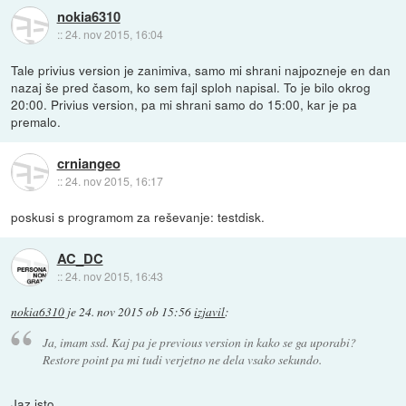
nokia6310
::
24. nov 2015, 16:04
Tale privius version je zanimiva, samo mi shrani najpozneje en dan
nazaj še pred časom, ko sem fajl sploh napisal. To je bilo okrog
20:00. Privius version, pa mi shrani samo do 15:00, kar je pa
premalo.
crniangeo
::
24. nov 2015, 16:17
poskusi s programom za reševanje: testdisk.
AC_DC
::
24. nov 2015, 16:43
nokia6310
je
24. nov 2015 ob 15:56
izjavil
:
Ja, imam ssd. Kaj pa je previous version in kako se ga uporabi?
Restore point pa mi tudi verjetno ne dela vsako sekundo.
Jaz isto.