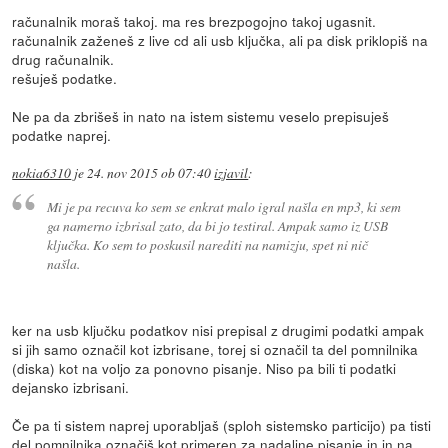
računalnik moraš takoj. ma res brezpogojno takoj ugasnit.
računalnik zaženeš z live cd ali usb ključka, ali pa disk priklopiš na
drug računalnik.
rešuješ podatke.
Ne pa da zbrišeš in nato na istem sistemu veselo prepisuješ
podatke naprej.
nokia6310
je
24. nov 2015 ob 07:40
izjavil
:
Mi je pa recuva ko sem se enkrat malo igral našla en mp3, ki sem
ga namerno izbrisal zato, da bi jo testiral. Ampak samo iz USB
ključka. Ko sem to poskusil narediti na namizju, spet ni nič
našla.
ker na usb ključku podatkov nisi prepisal z drugimi podatki ampak
si jih samo označil kot izbrisane, torej si označil ta del pomnilnika
(diska) kot na voljo za ponovno pisanje. Niso pa bili ti podatki
dejansko izbrisani.
Če pa ti sistem naprej uporabljaš (sploh sistemsko particijo) pa tisti
del pomnilnika označiš kot primeren za nadaljne pisanje in in na