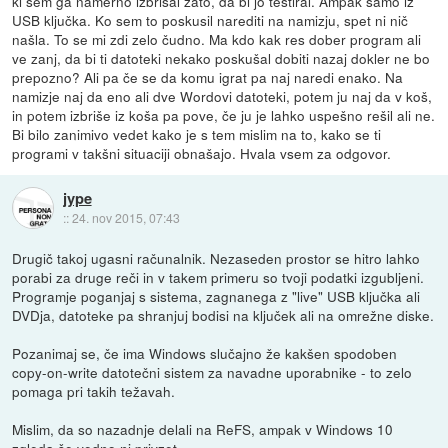
ki sem ga namerno izbrisal zato, da bi jo testiral. Ampak samo iz
USB ključka. Ko sem to poskusil narediti na namizju, spet ni nič
našla. To se mi zdi zelo čudno. Ma kdo kak res dober program ali
ve zanj, da bi ti datoteki nekako poskušal dobiti nazaj dokler ne bo
prepozno? Ali pa če se da komu igrat pa naj naredi enako. Na
namizje naj da eno ali dve Wordovi datoteki, potem ju naj da v koš,
in potem izbriše iz koša pa pove, če ju je lahko uspešno rešil ali ne.
Bi bilo zanimivo vedet kako je s tem mislim na to, kako se ti
programi v takšni situaciji obnašajo. Hvala vsem za odgovor.
jype
::
24. nov 2015, 07:43
Drugič takoj ugasni računalnik. Nezaseden prostor se hitro lahko
porabi za druge reči in v takem primeru so tvoji podatki izgubljeni.
Programje poganjaj s sistema, zagnanega z "live" USB ključka ali
DVDja, datoteke pa shranjuj bodisi na ključek ali na omrežne diske.
Pozanimaj se, če ima Windows slučajno že kakšen spodoben
copy-on-write datotečni sistem za navadne uporabnike - to zelo
pomaga pri takih težavah.
Mislim, da so nazadnje delali na ReFS, ampak v Windows 10
zgleda še vedno ni privzet.