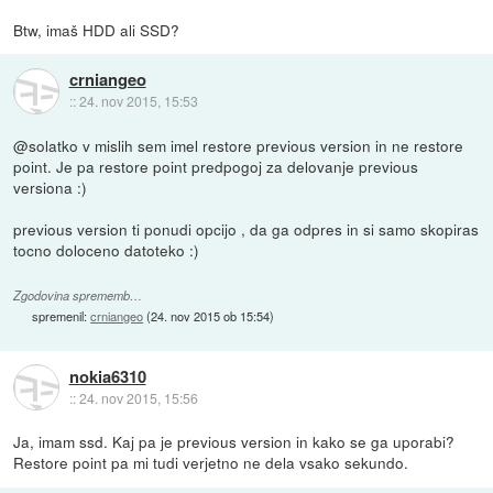
Btw, imaš HDD ali SSD?
crniangeo
::
24. nov 2015, 15:53
@solatko v mislih sem imel restore previous version in ne restore
point. Je pa restore point predpogoj za delovanje previous
versiona :)
previous version ti ponudi opcijo , da ga odpres in si samo skopiras
tocno doloceno datoteko :)
Zgodovina sprememb…
spremenil:
crniangeo
(
24. nov 2015 ob 15:54
)
nokia6310
::
24. nov 2015, 15:56
Ja, imam ssd. Kaj pa je previous version in kako se ga uporabi?
Restore point pa mi tudi verjetno ne dela vsako sekundo.