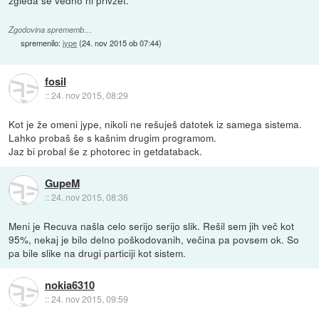
Zgodovina sprememb…
spremenilo:
jype
(
24. nov 2015 ob 07:44
)
fosil
::
24. nov 2015, 08:29
Kot je že omeni jype, nikoli ne rešuješ datotek iz samega sistema.
Lahko probaš še s kašnim drugim programom.
Jaz bi probal še z photorec in getdataback.
GupeM
::
24. nov 2015, 08:36
Meni je Recuva našla celo serijo serijo slik. Rešil sem jih več kot
95%, nekaj je bilo delno poškodovanih, večina pa povsem ok. So
pa bile slike na drugi particiji kot sistem.
nokia6310
::
24. nov 2015, 09:59