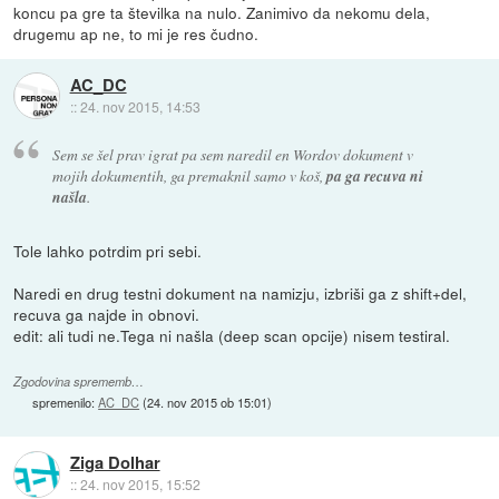
koncu pa gre ta številka na nulo. Zanimivo da nekomu dela,
drugemu ap ne, to mi je res čudno.
AC_DC
::
24. nov 2015, 14:53
Sem se šel prav igrat pa sem naredil en Wordov dokument v
mojih dokumentih, ga premaknil samo v koš,
pa ga recuva ni
našla
.
Tole lahko potrdim pri sebi.
Naredi en drug testni dokument na namizju, izbriši ga z shift+del,
recuva ga najde in obnovi.
edit: ali tudi ne.Tega ni našla (deep scan opcije) nisem testiral.
Zgodovina sprememb…
spremenilo:
AC_DC
(
24. nov 2015 ob 15:01
)
Ziga Dolhar
::
24. nov 2015, 15:52