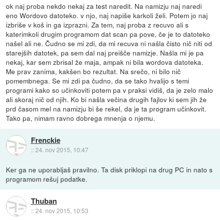
ok naj proba nekdo nekaj za test naredit. Na namizju naj naredi
eno Wordovo datoteko. v njo, naj napiše karkoli želi. Potem jo naj
izbriše v koš in ga izprazni. Za tem, naj proba z recuvo ali s
katerimkoli drugim programom dat scan pa pove, če je to datoteko
našel ali ne. Čudno se mi zdi, da mi recuva ni našla čisto nič niti od
starejših datotek, pa sem dal naj preišče namizje. Našla mi je pa
nekaj, kar sem zbrisal že maja, ampak ni bila wordova datoteka.
Me prav zanima, kakšen bo rezultat. Na srečo, ni bilo nič
pomembnega. Se mi zdi pa čudno, da se tako hvalijo s temi
programi kako so učinkoviti potem pa v praksi vidiš, da je zelo malo
ali skoraj nič od njih. Ko bi našla večina drugih fajlov ki sem jih že
prd časom mel na namizju bi še rekel, da je ta program učinkovit.
Tako pa, nimam ravno dobrega mnenja o njemu.
Frenckie
::
24. nov 2015, 10:47
Ker ga ne uporabljaš pravilno. Ta disk priklopi na drug PC in nato s
programom rešuj podatke.
Thuban
::
24. nov 2015, 10:53