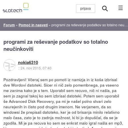
☰
Forum
»
Pomoč in nasveti
»
programi za reševanje podatkov so totalno neučinkoviti
programi za reševanje podatkov so totalno
neučinkoviti
nokia6310
::
24. nov 2015, 07:40
Pozdravljeni! Včeraj sem po pomoti iz namizja in iz koša izbrisal
dve Wordovi datoteki. Sicer ni nič zelo pomembnega, pa vseeno
me zanima kako je s tem. Uporabil sem recuvo, nič ni našla, pa
sem jo zagnal takoj ko sem izbrisal datoteki. Potem sem uporabil
še Advanced Disk Recovery, pa mi je našel polno stvari zelo
neurejenih in čisto pod drugim imenom. Ne verjamem, da so
windowsi že prepisali datoteko, ker je od brisanja minilo relativno
malo časa, zato je to zadnja možnost, ki bi jo dopuščal, da se je
zgodila. Mi je pa recuva ko sem se enkrat malo igral našla en mp3,