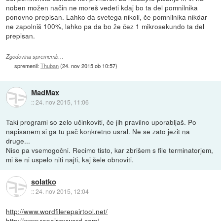
noben možen način ne moreš vedeti kdaj bo ta del pomnilnika
ponovno prepisan. Lahko da svetega nikoli, če pomnilnika nikdar
ne zapolniš 100%, lahko pa da bo že čez 1 mikrosekundo ta del
prepisan.
Zgodovina sprememb…
spremenil:
Thuban
(
24. nov 2015 ob 10:57
)
MadMax
::
24. nov 2015, 11:06
Taki programi so zelo učinkoviti, če jih pravilno uporabljaš. Po
napisanem si ga tu pač konkretno usral. Ne se zato jezit na
druge...
Niso pa vsemogočni. Recimo tisto, kar zbrišem s file terminatorjem,
mi še ni uspelo niti najti, kaj šele obnoviti.
solatko
::
24. nov 2015, 12:04
http://www.wordfilerepairtool.net/
http://www.repairmyword.com/