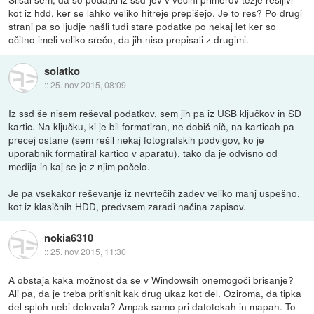
kot iz hdd, ker se lahko veliko hitreje prepišejo. Je to res? Po drugi
strani pa so ljudje našli tudi stare podatke po nekaj let ker so
očitno imeli veliko srečo, da jih niso prepisali z drugimi.
solatko
::
25. nov 2015, 08:09
Iz ssd še nisem reševal podatkov, sem jih pa iz USB ključkov in SD
kartic. Na ključku, ki je bil formatiran, ne dobiš nič, na karticah pa
precej ostane (sem rešil nekaj fotografskih podvigov, ko je
uporabnik formatiral kartico v aparatu), tako da je odvisno od
medija in kaj se je z njim počelo.
Je pa vsekakor reševanje iz nevrtečih zadev veliko manj uspešno,
kot iz klasičnih HDD, predvsem zaradi načina zapisov.
nokia6310
::
25. nov 2015, 11:30
A obstaja kaka možnost da se v Windowsih onemogoči brisanje?
Ali pa, da je treba pritisnit kak drug ukaz kot del. Oziroma, da tipka
del sploh nebi delovala? Ampak samo pri datotekah in mapah. To