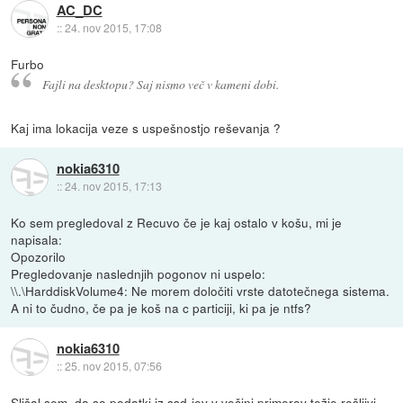
AC_DC
::
24. nov 2015, 17:08
Furbo
Fajli na desktopu? Saj nismo več v kameni dobi.
Kaj ima lokacija veze s uspešnostjo reševanja ?
nokia6310
::
24. nov 2015, 17:13
Ko sem pregledoval z Recuvo če je kaj ostalo v košu, mi je
napisala:
Opozorilo
Pregledovanje naslednjih pogonov ni uspelo:
\\.\HarddiskVolume4: Ne morem določiti vrste datotečnega sistema.
A ni to čudno, če pa je koš na c particiji, ki pa je ntfs?
nokia6310
::
25. nov 2015, 07:56
Slišal sem, da so podatki iz ssd-jev v večini primerov težje rešljivi