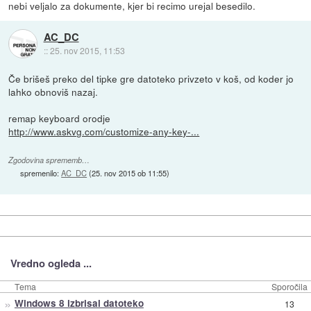
nebi veljalo za dokumente, kjer bi recimo urejal besedilo.
AC_DC
::
25. nov 2015, 11:53
Če brišeš preko del tipke gre datoteko privzeto v koš, od koder jo
lahko obnoviš nazaj.
remap keyboard orodje
http://www.askvg.com/customize-any-key-...
Zgodovina sprememb…
spremenilo:
AC_DC
(
25. nov 2015 ob 11:55
)
Vredno ogleda ...
Tema
Sporočila
»
Windows 8 izbrisal datoteko
13