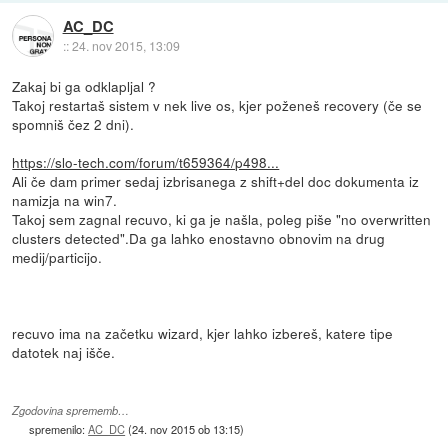
AC_DC
::
24. nov 2015, 13:09
Zakaj bi ga odklapljal ?
Takoj restartaš sistem v nek live os, kjer poženeš recovery (če se
spomniš čez 2 dni).
https://slo-tech.com/forum/t659364/p498...
Ali če dam primer sedaj izbrisanega z shift+del doc dokumenta iz
namizja na win7.
Takoj sem zagnal recuvo, ki ga je našla, poleg piše "no overwritten
clusters detected".Da ga lahko enostavno obnovim na drug
medij/particijo.
recuvo ima na začetku wizard, kjer lahko izbereš, katere tipe
datotek naj išče.
Zgodovina sprememb…
spremenilo:
AC_DC
(
24. nov 2015 ob 13:15
)