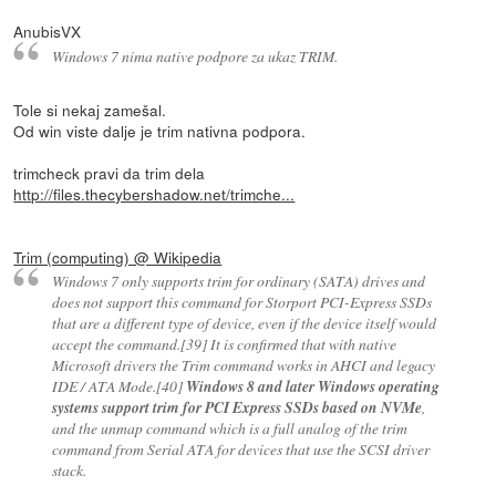
AnubisVX
Windows 7 nima native podpore za ukaz TRIM.
Tole si nekaj zamešal.
Od win viste dalje je trim nativna podpora.
trimcheck pravi da trim dela
http://files.thecybershadow.net/trimche...
Trim (computing) @ Wikipedia
Windows 7 only supports trim for ordinary (SATA) drives and
does not support this command for Storport PCI-Express SSDs
that are a different type of device, even if the device itself would
accept the command.[39] It is confirmed that with native
Microsoft drivers the Trim command works in AHCI and legacy
IDE / ATA Mode.[40]
Windows 8 and later Windows operating
systems support trim for PCI Express SSDs based on NVMe
,
and the unmap command which is a full analog of the trim
command from Serial ATA for devices that use the SCSI driver
stack.