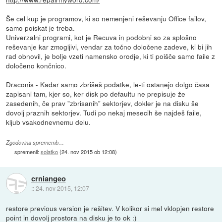
Še cel kup je programov, ki so nemenjeni reševanju Office failov,
samo poiskat je treba.
Univerzalni programi, kot je Recuva in podobni so za splošno
reševanje kar zmogljivi, vendar za točno določene zadeve, ki bi jih
rad obnovil, je bolje vzeti namensko orodje, ki ti poišče samo faile z
določeno končnico.
Draconis - Kadar samo zbrišeš podatke, le-ti ostanejo dolgo časa
zapisani tam, kjer so, ker disk po defaultu ne prepisuje že
zasedenih, če prav "zbrisanih" sektorjev, dokler je na disku še
dovolj praznih sektorjev. Tudi po nekaj mesecih še najdeš faile,
kljub vsakodnevnemu delu.
Zgodovina sprememb…
spremenil:
solatko
(
24. nov 2015 ob 12:08
)
crniangeo
::
24. nov 2015, 12:07
restore previous version je rešitev. V kolikor si mel vklopjen restore
point in dovolj prostora na disku je to ok :)