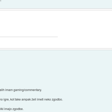
!
mislih imam gaming/commentary.
o igre, kot take ampak želi imeti neko zgodbo.
elki imajo zgodbe.