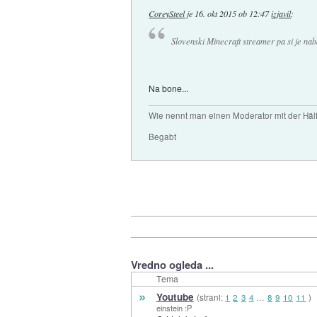
CoreySteel
je
16. okt 2015 ob 12:47
izjavil
:
Slovenski Minecraft streamer pa si je na
Na bone...
Wie nennt man einen Moderator mit der Hälf
Begabt
Vredno ogleda ...
Tema
»
Youtube
(strani:
1
2
3
4
…
8
9
10
11
)
einstein :P