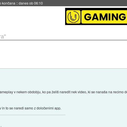
no končana
::
danes ob 06:10
ra"
meplay v nekem obdobju, ko pa želiš naredit nek video, ki se nanaša na recimo dolo
ov in to se naredi samo z določenimi app.