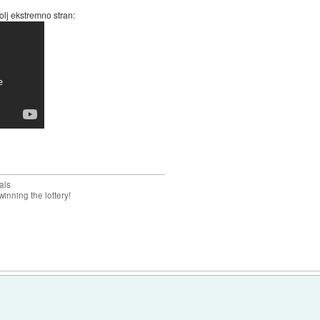
olj ekstremno stran:
als
inning the lottery!