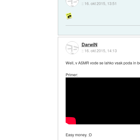
::
16. okt 2015, 13:51
DarwiN
::
16. okt 2015, 14:13
Well, v ASMR vode se lahko vsak poda in bo i
Primer:
Easy money. :D