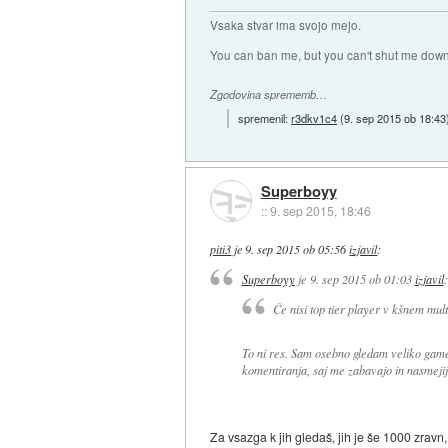
Vsaka stvar ima svojo mejo.
You can ban me, but you can't shut me down
Zgodovina sprememb…
spremenil:
r3dkv1c4
(
9. sep 2015 ob 18:43
Superboyy
::
9. sep 2015, 18:46
piti3
je
9. sep 2015 ob 05:56
izjavil
:
Superboyy
je
9. sep 2015 ob 01:03
izjavil
:
Če nisi top tier player v kšnem mult
To ni res. Sam osebno gledam veliko gamer
komentiranja, saj me zabavajo in nasmejij
Za vsazga k jih gledaš, jih je še 1000 zravn,