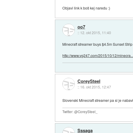
Objavi link k boš kej naredu :)
oo7
::
12. okt 2015, 11:40
Minecraft streamer buys $4.5m Sunset Stri
http://www.vg247.com/2015/10/12/minecra..
CoreySteel
::
16. okt 2015, 12:47
Slovenski Minecraft streamer pa si je nabav
Twitter: @CoreySteel_
Sssaga