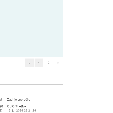
2
»
«
1
di
Zadnje sporočilo
20
OutOfTheBox
3)
12. jul 2026 22:21:24