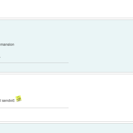
p mansion
.
il sendvič