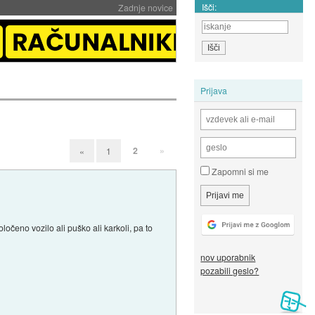
Išči:
Zadnje novice
Prijava
2
»
«
1
Zapomni si me
čeno vozilo ali puško ali karkoli, pa to
nov uporabnik
pozabili geslo?