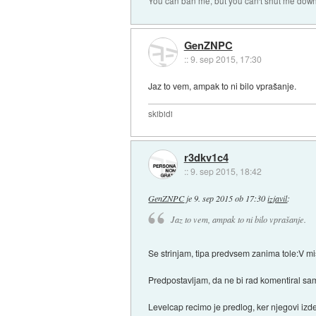
You can ban me, but you can't shut me down
GenZNPC
::
9. sep 2015, 17:30
Jaz to vem, ampak to ni bilo vprašanje.
skibidi
r3dkv1c4
::
9. sep 2015, 18:42
GenZNPC
je
9. sep 2015 ob 17:30
izjavil
:
Jaz to vem, ampak to ni bilo vprašanje.
Se strinjam, tipa predvsem zanima tole:V 
Predpostavljam, da ne bi rad komentiral sam
Levelcap recimo je predlog, ker njegovi izd