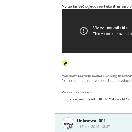
No, za kaj več ogledov pa treba it na malo b
You don't see faith healers working in hospit
for the same reason you don't see psychics w
Zgodovina sprememb…
spremenil:
DarwiN
(
16. okt 2015 ob 14:17
)
Unknown_001
::
17. okt 2015, 13:37