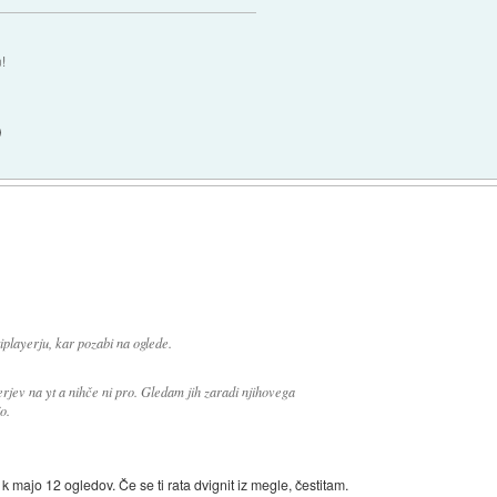
!
)
iplayerju, kar pozabi na oglede.
jev na yt a nihče ni pro. Gledam jih zaradi njihovega
o.
 k majo 12 ogledov. Če se ti rata dvignit iz megle, čestitam.