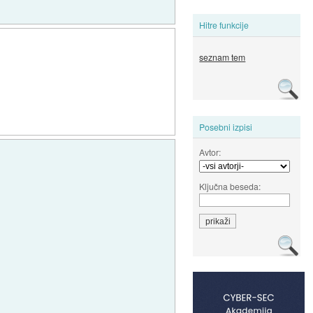
Hitre funkcije
seznam tem
Posebni izpisi
Avtor:
Ključna beseda: