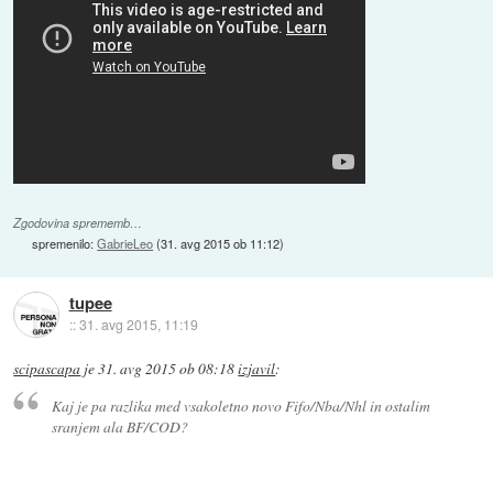
Zgodovina sprememb…
spremenilo:
GabrieLeo
(
31. avg 2015 ob 11:12
)
tupee
::
31. avg 2015, 11:19
scipascapa
je
31. avg 2015 ob 08:18
izjavil
:
Kaj je pa razlika med vsakoletno novo Fifo/Nba/Nhl in ostalim
sranjem ala BF/COD?