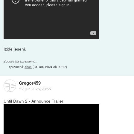
Izide jeseni.
Zgodovina sprememb…
spremenil:
ahac
(
31. maj 2024 ob 09:17
)
Gregor459
::
2. jun 2026, 23:55
Until Dawn 2 - Announce Trailer