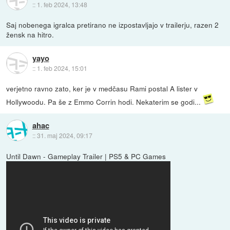
::
1. feb 2024, 13:48
Saj nobenega igralca pretirano ne izpostavljajo v trailerju, razen 2
žensk na hitro.
yayo
::
1. feb 2024, 15:01
verjetno ravno zato, ker je v medčasu Rami postal A lister v
Hollywoodu. Pa še z Emmo Corrin hodi. Nekaterim se godi...
ahac
::
31. maj 2024, 09:17
Until Dawn - Gameplay Trailer | PS5 & PC Games