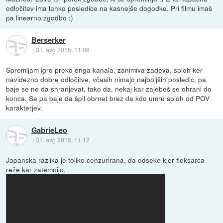
odločitev ima lahko posledice na kasnejše dogodke. Pri filmu imaš
pa linearno zgodbo :)
Berserker
::
31. avg 2015, 11:08
Spremljam igro preko enga kanala, zanimiva zadeva, sploh ker
navidezno dobre odločitve, včasih nimajo najboljših posledic, pa
baje se ne da shranjevat, tako da, nekaj kar zajebeš se ohrani do
konca. Se pa baje da špil obrnet brez da kdo umre sploh od POV
karakterjev.
GabrieLeo
::
31. avg 2015, 11:12
Japanska razlika je toliko cenzurirana, da odseke kjer fleksarca
reže kar zatemnijo.