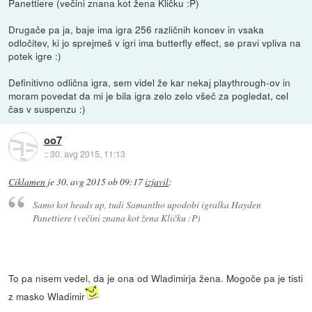
Panettiere (večini znana kot žena Kličku :P)
Drugače pa ja, baje ima igra 256 različnih koncev in vsaka
odločitev, ki jo sprejmeš v igri ima butterfly effect, se pravi vpliva na
potek igre :)
Definitivno odlična igra, sem videl že kar nekaj playthrough-ov in
moram povedat da mi je bila igra zelo zelo všeč za pogledat, cel
čas v suspenzu :)
oo7
::
30. avg 2015, 11:13
Ciklamen
je
30. avg 2015 ob 09:17
izjavil
:
Samo kot heads up, tudi Samantho upodobi igralka Hayden
Panettiere (večini znana kot žena Kličku :P)
To pa nisem vedel, da je ona od Wladimirja žena. Mogoče pa je tisti
z masko Wladimir