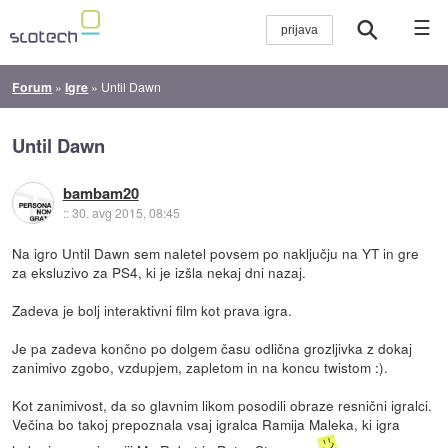
☰
Forum
»
Igre
»
Until Dawn
Until Dawn
bambam20
::
30. avg 2015, 08:45
Na igro Until Dawn sem naletel povsem po naključju na YT in gre
za eksluzivo za PS4, ki je izšla nekaj dni nazaj.
Zadeva je bolj interaktivni film kot prava igra.
Je pa zadeva končno po dolgem času odlična grozljivka z dokaj
zanimivo zgobo, vzdupjem, zapletom in na koncu twistom :).
Kot zanimivost, da so glavnim likom posodili obraze resnični igralci.
Večina bo takoj prepoznala vsaj igralca Ramija Maleka, ki igra