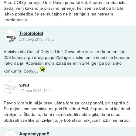
Aha, COD je sranje, Until Dawn je pa ful kul, čeprav sta oba isto.
Sedaj vem kakšno je pravilno mnenje, ker sem se bal da bi bile
lahko posledice če se slučajno ne bi strinjal z mainstream
korektnostjo.
Trololololol
::
31. avg 2015, 19:55
V bistvu sta Call of Duty in Until Dawn oba ista. Le da pri eni igri
256 koncev, pri drugi pa je 256 iger z istim enim in edinim koncem.
Tako da ja, Activision mora izdati še enih 244 iger pa bo lahko
konkuriral Sonyju.
yayo
::
7. mar 2016, 19:41
Ravno igram in mi je prav luštna igra za igrat ponoči, pri zaprti luči.
Še najbolj me spominja na prvi Resident Evil, čeprav tu ni kaj dosti
streljanja. Škoda le, da ni možno slediti neki logiki, da bi uspel
obdržati vse like pri življenju, je bolj stvar naključnih izbir, se mi zdi.
AapocalypseE