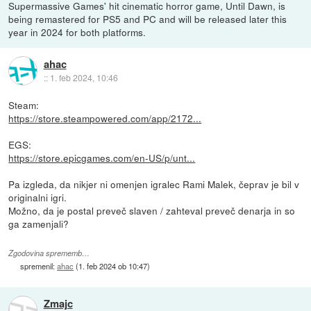
Supermassive Games' hit cinematic horror game, Until Dawn, is
being remastered for PS5 and PC and will be released later this
year in 2024 for both platforms.
ahac
::
1. feb 2024, 10:46
Steam:
https://store.steampowered.com/app/2172...
EGS:
https://store.epicgames.com/en-US/p/unt...
Pa izgleda, da nikjer ni omenjen igralec Rami Malek, čeprav je bil v
originalni igri.
Možno, da je postal preveč slaven / zahteval preveč denarja in so
ga zamenjali?
Zgodovina sprememb…
spremenil:
ahac
(
1. feb 2024 ob 10:47
)
Zmajc