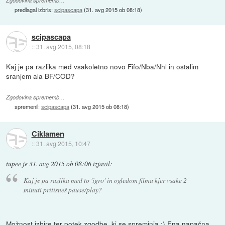
Zgodovina sprememb…
predlagal izbris:
scipascapa
(
31. avg 2015 ob 08:18
)
scipascapa
::
31. avg 2015, 08:18
Kaj je pa razlika med vsakoletno novo Fifo/Nba/Nhl in ostalim
sranjem ala BF/COD?
Zgodovina sprememb…
spremenil:
scipascapa
(
31. avg 2015 ob 08:18
)
Ciklamen
::
31. avg 2015, 10:47
tupee
je
31. avg 2015 ob 08:06
izjavil
:
Kaj je pa razlika med to 'igro' in ogledom filma kjer vsake 2
minuti pritisneš pause/play?
Možnost izbire ter potek zgodbe, ki se spreminja :) Ena napačna