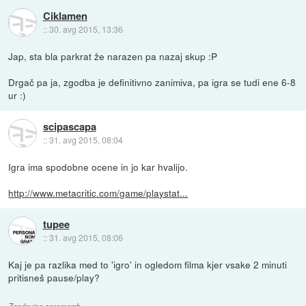
Ciklamen
::
30. avg 2015, 13:36
Jap, sta bla parkrat že narazen pa nazaj skup :P
Drgač pa ja, zgodba je definitivno zanimiva, pa igra se tudi ene 6-8
ur :)
scipascapa
::
31. avg 2015, 08:04
Igra ima spodobne ocene in jo kar hvalijo.
http://www.metacritic.com/game/playstat...
tupee
::
31. avg 2015, 08:06
Kaj je pa razlika med to 'igro' in ogledom filma kjer vsake 2 minuti
pritisneš pause/play?