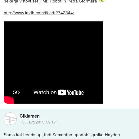
hekerja v novi seriji Mr. Robot in Petra Stormara
http://www.imdb.com/title/tt2742544/
Ciklamen
::
30. avg 2015, 09:17
Samo kot heads up, tudi Samantho upodobi igralka Hayden