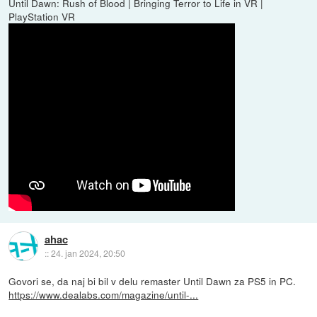
Until Dawn: Rush of Blood | Bringing Terror to Life in VR |
PlayStation VR
ahac
::
24. jan 2024, 20:50
Govori se, da naj bi bil v delu remaster Until Dawn za PS5 in PC.
https://www.dealabs.com/magazine/until-...