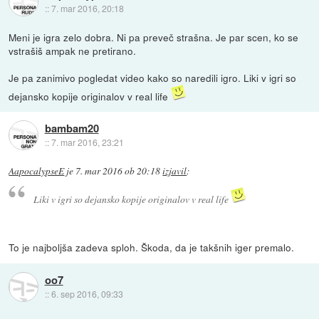
::
7. mar 2016, 20:18
Meni je igra zelo dobra. Ni pa preveč strašna. Je par scen, ko se
vstrašiš ampak ne pretirano.
Je pa zanimivo pogledat video kako so naredili igro. Liki v igri so
dejansko kopije originalov v real life
bambam20
::
7. mar 2016, 23:21
AapocalypseE
je
7. mar 2016 ob 20:18
izjavil
:
Liki v igri so dejansko kopije originalov v real life
To je najboljša zadeva sploh. Škoda, da je takšnih iger premalo.
oo7
::
6. sep 2016, 09:33