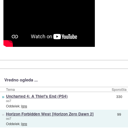
Vredno ogleda ...
Tema
Sporočila
»
Uncharted 4: A Thief's End (PS4)
330
oo7
Oddelek:
Igre
»
Horizon Forbidden West [Horizon Zero Dawn 2]
99
oo7
Oddelek:
Igre