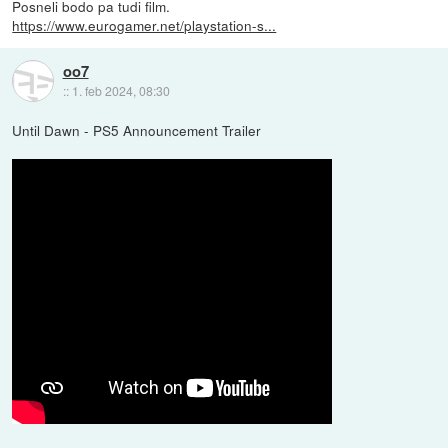
Posneli bodo pa tudi film.
https://www.eurogamer.net/playstation-s...
oo7
::
1. feb 2024, 08:30
Until Dawn - PS5 Announcement Trailer