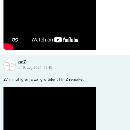
oo7
::
19. avg 2024, 11:45
27 minut igranja za igro Silent Hill 2 remake.