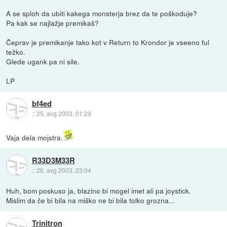
A se sploh da ubiti kakega monsterja brez da te poškoduje?
Pa kak se najlažje premikaš?
Čeprav je premikanje tako kot v Return to Krondor je vseeno ful
težko.
Glede ugank pa ni sile.
LP
bf4ed
::
25. avg 2003, 01:29
Vaja dela mojstra.
R33D3M33R
::
26. avg 2003, 23:04
Huh, bom poskuso ja, blazino bi mogel imet ali pa joystick.
Mislim da če bi bila na miško ne bi bila tolko grozna...
Trinitron