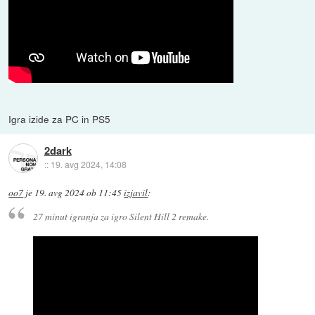
Igra izide za PC in PS5
2dark
::
19. avg 2024, 14:08
oo7
je
19. avg 2024 ob 11:45
izjavil
:
27 minut igranja za igro Silent Hill 2 remake.