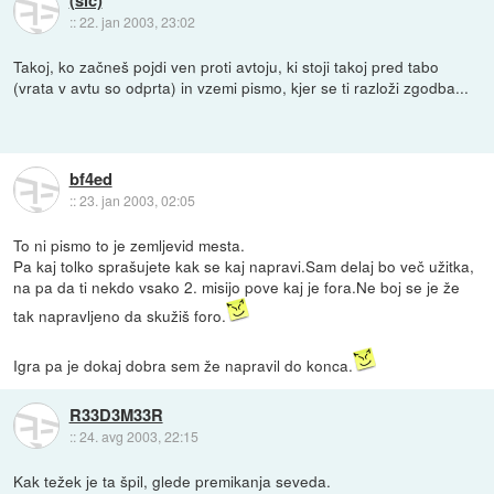
::
22. jan 2003, 23:02
Takoj, ko začneš pojdi ven proti avtoju, ki stoji takoj pred tabo
(vrata v avtu so odprta) in vzemi pismo, kjer se ti razloži zgodba...
bf4ed
::
23. jan 2003, 02:05
To ni pismo to je zemljevid mesta.
Pa kaj tolko sprašujete kak se kaj napravi.Sam delaj bo več užitka,
na pa da ti nekdo vsako 2. misijo pove kaj je fora.Ne boj se je že
tak napravljeno da skužiš foro.
Igra pa je dokaj dobra sem že napravil do konca.
R33D3M33R
::
24. avg 2003, 22:15
Kak težek je ta špil, glede premikanja seveda.