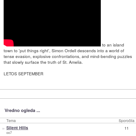
to an island
town to 'put things right', Simon Ordell descends into a world of
tense evasion, explosive confrontations, and mind-bending puzzles
that slowly surface the truth of St. Amelia.
LETOS SEPTEMBER
Vredno ogleda ...
Tema
Sporočila
»
Silent Hills
11
oo7