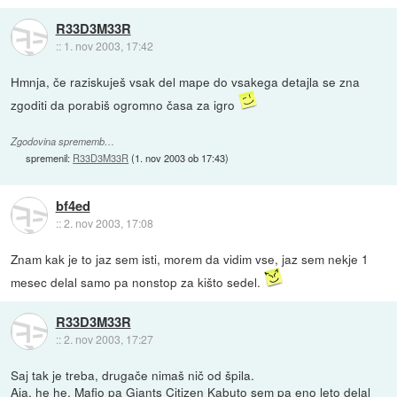
R33D3M33R
::
1. nov 2003, 17:42
Hmnja, če raziskuješ vsak del mape do vsakega detajla se zna
zgoditi da porabiš ogromno časa za igro
Zgodovina sprememb…
spremenil:
R33D3M33R
(
1. nov 2003 ob 17:43
)
bf4ed
::
2. nov 2003, 17:08
Znam kak je to jaz sem isti, morem da vidim vse, jaz sem nekje 1
mesec delal samo pa nonstop za kišto sedel.
R33D3M33R
::
2. nov 2003, 17:27
Saj tak je treba, drugače nimaš nič od špila.
Aja, he he, Mafio pa Giants Citizen Kabuto sem pa eno leto delal