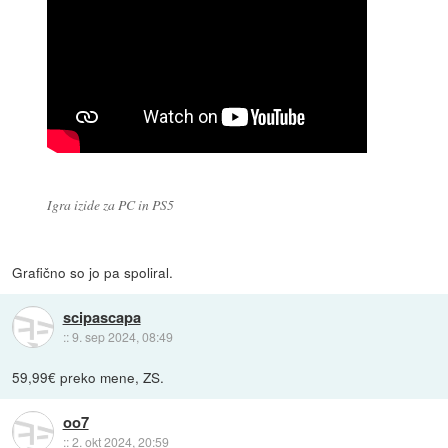
Igra izide za PC in PS5
Grafično so jo pa spoliral.
scipascapa
::
9. sep 2024, 08:49
59,99€ preko mene, ZS.
oo7
::
2. okt 2024, 20:59