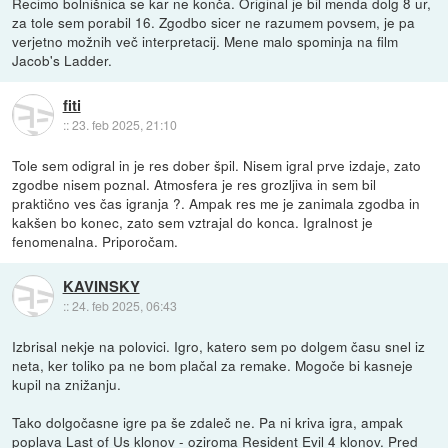
Recimo bolnišnica se kar ne konča. Original je bil menda dolg 8 ur,
za tole sem porabil 16. Zgodbo sicer ne razumem povsem, je pa
verjetno možnih več interpretacij. Mene malo spominja na film
Jacob's Ladder.
fiti
::
23. feb 2025, 21:10
Tole sem odigral in je res dober špil. Nisem igral prve izdaje, zato
zgodbe nisem poznal. Atmosfera je res grozljiva in sem bil
praktično ves čas igranja ?. Ampak res me je zanimala zgodba in
kakšen bo konec, zato sem vztrajal do konca. Igralnost je
fenomenalna. Priporočam.
KAVINSKY
::
24. feb 2025, 06:43
Izbrisal nekje na polovici. Igro, katero sem po dolgem času snel iz
neta, ker toliko pa ne bom plačal za remake. Mogoče bi kasneje
kupil na znižanju.
Tako dolgočasne igre pa še zdaleč ne. Pa ni kriva igra, ampak
poplava Last of Us klonov - oziroma Resident Evil 4 klonov. Pred