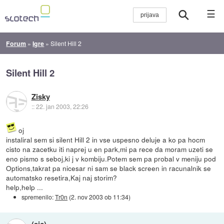
☰
Forum
»
Igre
»
Silent Hill 2
Silent Hill 2
Zisky
::
22. jan 2003, 22:26
oj
instaliral sem si silent Hill 2 in vse uspesno deluje a ko pa hocm
cisto na zacetku iti naprej u en park,mi pa rece da moram uzeti se
eno pismo s seboj,ki j v kombiju.Potem sem pa probal v meniju pod
Options,takrat pa nicesar ni sam se black screen in racunalnik se
automatsko resetira,Kaj naj storim?
help,help ...
spremenilo:
Tr0n
(
2. nov 2003 ob 11:34
)
(sic)