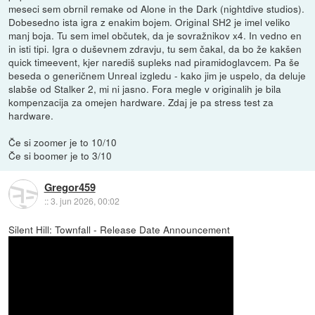
meseci sem obrnil remake od Alone in the Dark (nightdive studios).
Dobesedno ista igra z enakim bojem. Original SH2 je imel veliko
manj boja. Tu sem imel občutek, da je sovražnikov x4. In vedno en
in isti tipi. Igra o duševnem zdravju, tu sem čakal, da bo že kakšen
quick timeevent, kjer narediš supleks nad piramidoglavcem. Pa še
beseda o generičnem Unreal izgledu - kako jim je uspelo, da deluje
slabše od Stalker 2, mi ni jasno. Fora megle v originalih je bila
kompenzacija za omejen hardware. Zdaj je pa stress test za
hardware.
Če si zoomer je to 10/10
Če si boomer je to 3/10
Gregor459
::
3. jun 2026, 00:02
Silent Hill: Townfall - Release Date Announcement