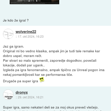
Je kdo že igral ?
wolverine22
::
17. okt 2024, 16:23
Jaz ga igram.
Original mi bo vedno klasika, ampak jim je tudi tale remake kar
dobro uspel, moram rečt.
Par stvari so malo spremenili, zaporedje dogodkov, povečali
lokacije, dodali par ugank..
Izgleda pa igra fenomenalno, ampak tipično za Unreal pogon ima
nekaj pomankljivosti kar se performansa tiče.
Drugače pa super igra
dronyx
::
29. okt 2024, 16:21
Super igra, samo nekateri deli se za moj okus preveč vlečejo.