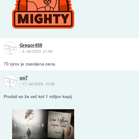
Gregor459
::
4. okt 2024, 21:49
70 ojrov je zasoljena cena.
oo7
::
17. okt 2024, 15:58
Prodali so že več kot 1 milijon kopij.