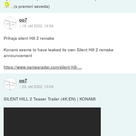
, (s premori seveda)
oo7
::
19. okt 2022, 19:58
Prihaja silent Hill 2 remake
Konami seems to have leaked its own Silent Hill 2 remake
announcement
https://www.gamesradar.com/silent-hill-...
oo7
::
23. okt 2022, 10:09
SILENT HILL 2 Teaser Trailer (4K:EN) | KONAMI