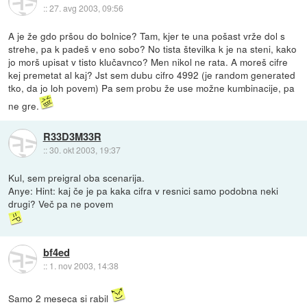
::
27. avg 2003, 09:56
A je že gdo pršou do bolnice? Tam, kjer te una pošast vrže dol s
strehe, pa k padeš v eno sobo? No tista številka k je na steni, kako
jo morš upisat v tisto klučavnco? Men nikol ne rata. A moreš cifre
kej premetat al kaj? Jst sem dubu cifro 4992 (je random generated
tko, da jo loh povem) Pa sem probu že use možne kumbinacije, pa
ne gre.
R33D3M33R
::
30. okt 2003, 19:37
Kul, sem preigral oba scenarija.
Anye: Hint: kaj če je pa kaka cifra v resnici samo podobna neki
drugi? Več pa ne povem
bf4ed
::
1. nov 2003, 14:38
Samo 2 meseca si rabil