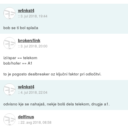
w4nkst4
::
3. jul 2018, 19:44
bob se ti bol splača
broken/link
::
3. jul 2018, 20:00
izi/spar == telekom
bob/hofer == A1
to je pogosto dealbreaker oz ključni faktor pri odločitvi.
w4nkst4
::
4. jul 2018, 22:04
odvisno kje se nahajaš, nekje bolš dela telekom, drugje a1.
delfinus
::
22. avg 2018, 08:58