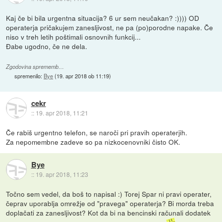
Kaj če bi bila urgentna situacija? 6 ur sem neučakan? :)))) OD
operaterja pričakujem zanesljivost, ne pa (po)porodne napake. Če
niso v treh letih poštimali osnovnih funkcij...
Đabe ugodno, če ne dela.
Zgodovina sprememb…
spremenilo:
Bye
(
19. apr 2018 ob 11:19
)
cekr
::
19. apr 2018, 11:21
Če rabiš urgentno telefon, se naroči pri pravih operaterjih.
Za nepomembne zadeve so pa nizkocenovniki čisto OK.
Bye
::
19. apr 2018, 11:23
Točno sem vedel, da boš to napisal :) Torej Spar ni pravi operater,
čeprav uporablja omrežje od "pravega" operaterja? Bi morda treba
doplačati za zanesljivost? Kot da bi na bencinski računali dodatek