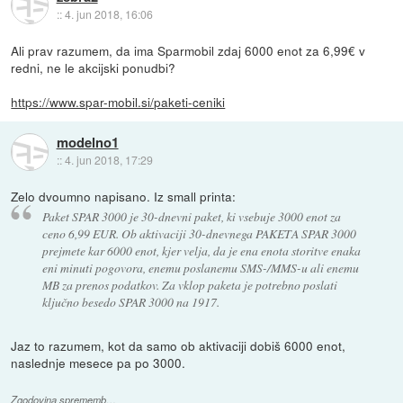
::
4. jun 2018, 16:06
Ali prav razumem, da ima Sparmobil zdaj 6000 enot za 6,99€ v
redni, ne le akcijski ponudbi?
https://www.spar-mobil.si/paketi-ceniki
modelno1
::
4. jun 2018, 17:29
Zelo dvoumno napisano. Iz small printa:
Paket SPAR 3000 je 30-dnevni paket, ki vsebuje 3000 enot za
ceno 6,99 EUR. Ob aktivaciji 30-dnevnega PAKETA SPAR 3000
prejmete kar 6000 enot, kjer velja, da je ena enota storitve enaka
eni minuti pogovora, enemu poslanemu SMS-/MMS-u ali enemu
MB za prenos podatkov. Za vklop paketa je potrebno poslati
ključno besedo SPAR 3000 na 1917.
Jaz to razumem, kot da samo ob aktivaciji dobiš 6000 enot,
naslednje mesece pa po 3000.
Zgodovina sprememb…