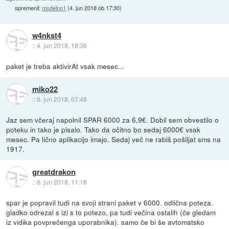
spremenil:
modelno1
(
4. jun 2018 ob 17:30
)
w4nkst4
::
4. jun 2018, 18:36
paket je treba aktivirAt vsak mesec...
miko22
::
6. jun 2018, 07:48
Jaz sem včeraj napolnil SPAR 6000 za 6,9€. Dobil sem obvestilo o
poteku in tako je pisalo. Tako da očitno bo sedaj 6000€ vsak
mesec. Pa lično aplikacijo imajo. Sedaj več ne rabiš pošiljat sms na
1917.
greatdrakon
::
6. jun 2018, 11:18
spar je popravil tudi na svoji strani paket v 6000. odlična poteza.
gladko odrezal s izi s to potezo, pa tudi večina ostalih (če gledam
iz vidika povprečenga uporabnika). samo če bi še avtomatsko