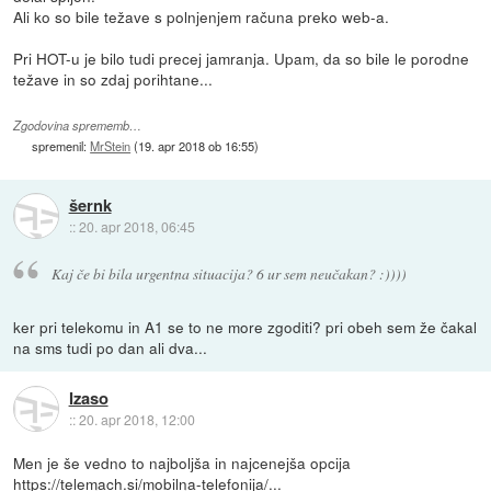
Ali ko so bile težave s polnjenjem računa preko web-a.
Pri HOT-u je bilo tudi precej jamranja. Upam, da so bile le porodne
težave in so zdaj porihtane...
Zgodovina sprememb…
spremenil:
MrStein
(
19. apr 2018 ob 16:55
)
šernk
::
20. apr 2018, 06:45
Kaj če bi bila urgentna situacija? 6 ur sem neučakan? :))))
ker pri telekomu in A1 se to ne more zgoditi? pri obeh sem že čakal
na sms tudi po dan ali dva...
Izaso
::
20. apr 2018, 12:00
Men je še vedno to najboljša in najcenejša opcija
https://telemach.si/mobilna-telefonija/...