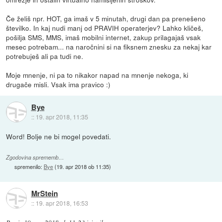
Če želiš npr. HOT, ga imaš v 5 minutah, drugi dan pa prenešeno
številko. In kaj nudi manj od PRAVIH operaterjev? Lahko kličeš,
pošilja SMS, MMS, imaš mobilni internet, zakup prilagajaš vsak
mesec potrebam... na naročnini si na fiksnem znesku za nekaj kar
potrebuješ ali pa tudi ne.
Moje mnenje, ni pa to nikakor napad na mnenje nekoga, ki
drugače misli. Vsak ima pravico :)
Bye
::
19. apr 2018, 11:35
Word! Bolje ne bi mogel povedati.
Zgodovina sprememb…
spremenilo:
Bye
(
19. apr 2018 ob 11:35
)
MrStein
::
19. apr 2018, 16:53