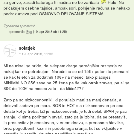
za gorivo, zaradi katerega ti mašina ne bo zaribala
Halo. Ne
pričakujem osebne tajnice, ampak sori, polnjenje računa se nekako
podrazumeva pod OSNOVNO DELOVANJE SISTEMA.
Zgodovina sprememb…
spremenilo:
Bye
(
19. apr 2018 ob 11:25
)
solatjek
::
19. apr 2018, 11:33
Mi na misel ne pride, da sklepam draga naročniška razmerja za
nekaj kar ne potrebujem. Naročnine so od 15€+ potem te premami
še kak telefon za dodatnih 10€+ na mesec, tako plačuješ
MINIMALNO 25€ zase pa 25 žena pa še kak otrok zraven, pa si na
80€ do 100€ na mesec zato - da kličeš???
Zato pa so nizkocenovniki, ki ponujajo manj za manj denarja, a
delovati zadeva pa mora. BOB in HOT sta nizkocenovna pa oba
delata kot je treba, IZI je nizkocenovnik, je tudi delal, SPAR je pac
sranje, ki nima porihtanih stvari, zato pa je izbira, da se prestaviš,
in prestavitev je enostavna, v enem dnevu, s prenosom številke,
brez pogodbenih kazni in podobnega sranja, kot so vključitev v
omrežje in ostalih virtualno namišljenih stroškov.