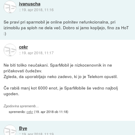
ivanuscha
::
19. apr 2018, 11:16
Se pravi pri sparmobil je online polnitev nefunkcionalna, pri
izimobilu pa sploh ne dela več. Dobro si jamo kopljejo, fino za HoT
:)
cekr
::
19. apr 2018, 11:17
Ne biti toliko neučakani. SparMobil je nizkocenovnik in ne
pričakovati čudežev.
Zgleda, da uporabljajo neko zadevo, ki jo je Telekom opustil.
Če rabiš manj kot 6000 enot, je SparMobile še vedno najbolj
ugoden.
Zgodovina sprememb…
spremenilo:
cekr
(
19. apr 2018 ob 11:18
)
Bye
::
19. apr 2018, 11:19