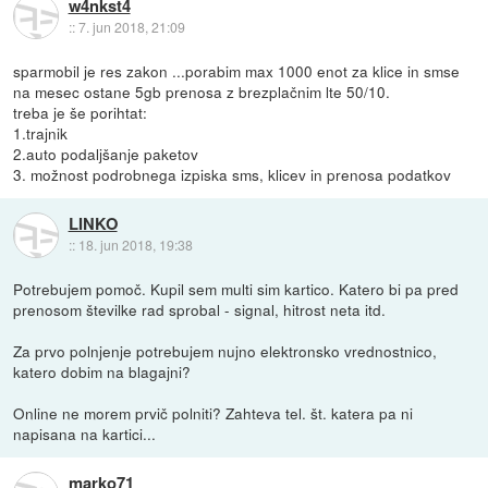
w4nkst4
::
7. jun 2018, 21:09
sparmobil je res zakon ...porabim max 1000 enot za klice in smse
na mesec ostane 5gb prenosa z brezplačnim lte 50/10.
treba je še porihtat:
1.trajnik
2.auto podaljšanje paketov
3. možnost podrobnega izpiska sms, klicev in prenosa podatkov
LINKO
::
18. jun 2018, 19:38
Potrebujem pomoč. Kupil sem multi sim kartico. Katero bi pa pred
prenosom številke rad sprobal - signal, hitrost neta itd.
Za prvo polnjenje potrebujem nujno elektronsko vrednostnico,
katero dobim na blagajni?
Online ne morem prvič polniti? Zahteva tel. št. katera pa ni
napisana na kartici...
marko71