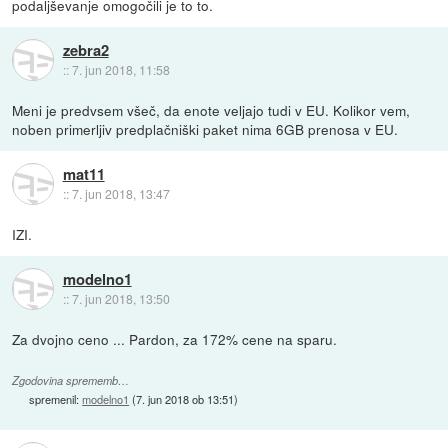
podaljševanje omogočili je to to.
zebra2
::
7. jun 2018, 11:58
Meni je predvsem všeč, da enote veljajo tudi v EU. Kolikor vem,
noben primerljiv predplačniški paket nima 6GB prenosa v EU.
mat11
::
7. jun 2018, 13:47
IZI.
modelno1
::
7. jun 2018, 13:50
Za dvojno ceno ... Pardon, za 172% cene na sparu.
Zgodovina sprememb…
spremenil:
modelno1
(
7. jun 2018 ob 13:51
)