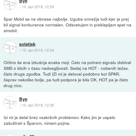
Bye
::
10. apr 2018, 12:29
Spar Mobil se ne obnese najbolje. Izguba omrežja tudi kjer je prej
bil signal konkurence normalen. Odsvetujem in preklapljam spet na
simobil.
solatjek
::
10. apr 2018, 12:34
Očitno še ena izkušnja enaka moji. Celo na polnem signalu dobival
SMS o klicih v času nedoegljivosti. Sedaj na HOT - nobenih težav,
čisto druga zgodba. Tudi IZI mi je deloval podobno kot SPAR,
čeprav nekoliko bolje, pa tudi podpora je bila OK, HOT pa je čisto
drug nivo.
Bye
::
10. apr 2018, 12:36
Izi mi je delal brez vsakršnih problemov. Kako jim je uspelo
zašuštrati s Šparom, nimam pojma.