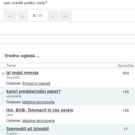
vse urediš preko neta?
8
/ 10
««
«
»
»»
Vredno ogleda ...
Tema
Sporočila
»
Izi mobil mnenja
454
Jerry000
Oddelek:
Pomoč in nasveti
»
kateri predplačniški paket?
155
vprasalnik
Oddelek:
Mobilne tehnologije
»
Hot, BOB, Telemach in vse ostalo
156
Lenc
Oddelek:
Mobilne tehnologije
»
Sparmobil ali Izimobil
17
Frachy