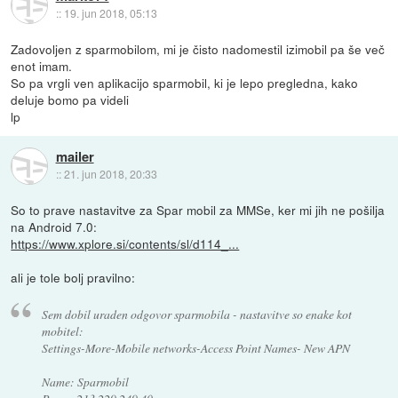
::
19. jun 2018, 05:13
Zadovoljen z sparmobilom, mi je čisto nadomestil izimobil pa še več
enot imam.
So pa vrgli ven aplikacijo sparmobil, ki je lepo pregledna, kako
deluje bomo pa videli
lp
mailer
::
21. jun 2018, 20:33
So to prave nastavitve za Spar mobil za MMSe, ker mi jih ne pošilja
na Android 7.0:
https://www.xplore.si/contents/sl/d114_...
ali je tole bolj pravilno:
Sem dobil uraden odgovor sparmobila - nastavitve so enake kot
mobitel:
Settings-More-Mobile networks-Access Point Names- New APN
Name: Sparmobil