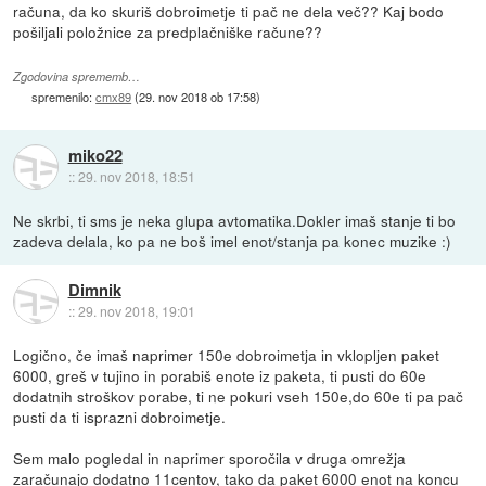
računa, da ko skuriš dobroimetje ti pač ne dela več?? Kaj bodo
pošiljali položnice za predplačniške račune??
Zgodovina sprememb…
spremenilo:
cmx89
(
29. nov 2018 ob 17:58
)
miko22
::
29. nov 2018, 18:51
Ne skrbi, ti sms je neka glupa avtomatika.Dokler imaš stanje ti bo
zadeva delala, ko pa ne boš imel enot/stanja pa konec muzike :)
Dimnik
::
29. nov 2018, 19:01
Logično, če imaš naprimer 150e dobroimetja in vklopljen paket
6000, greš v tujino in porabiš enote iz paketa, ti pusti do 60e
dodatnih stroškov porabe, ti ne pokuri vseh 150e,do 60e ti pa pač
pusti da ti isprazni dobroimetje.
Sem malo pogledal in naprimer sporočila v druga omrežja
zaračunajo dodatno 11centov, tako da paket 6000 enot na koncu