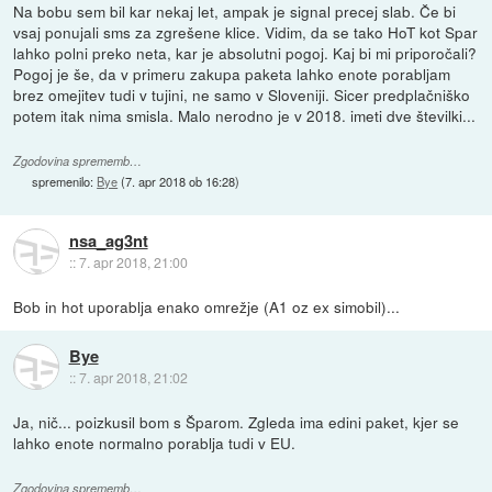
Na bobu sem bil kar nekaj let, ampak je signal precej slab. Če bi
vsaj ponujali sms za zgrešene klice. Vidim, da se tako HoT kot Spar
lahko polni preko neta, kar je absolutni pogoj. Kaj bi mi priporočali?
Pogoj je še, da v primeru zakupa paketa lahko enote porabljam
brez omejitev tudi v tujini, ne samo v Sloveniji. Sicer predplačniško
potem itak nima smisla. Malo nerodno je v 2018. imeti dve številki...
Zgodovina sprememb…
spremenilo:
Bye
(
7. apr 2018 ob 16:28
)
nsa_ag3nt
::
7. apr 2018, 21:00
Bob in hot uporablja enako omrežje (A1 oz ex simobil)...
Bye
::
7. apr 2018, 21:02
Ja, nič... poizkusil bom s Šparom. Zgleda ima edini paket, kjer se
lahko enote normalno porablja tudi v EU.
Zgodovina sprememb…