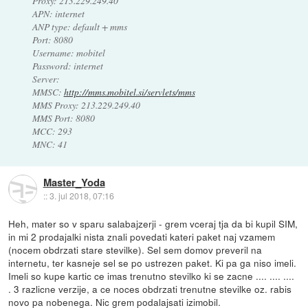
Proxy: 213.229.249.40
APN: internet
ANP type: default + mms
Port: 8080
Username: mobitel
Password: internet
Server:
MMSC:
http://mms.mobitel.si/servlets/mms
MMS Proxy: 213.229.249.40
MMS Port: 8080
MCC: 293
MNC: 41
Master_Yoda
::
3. jul 2018, 07:16
Heh, mater so v sparu salabajzerji - grem vceraj tja da bi kupil SIM,
in mi 2 prodajalki nista znali povedati kateri paket naj vzamem
(nocem obdrzati stare stevilke). Sel sem domov preveril na
internetu, ter kasneje sel se po ustrezen paket. Ki pa ga niso imeli.
Imeli so kupe kartic ce imas trenutno stevilko ki se zacne .... .... ....
. 3 razlicne verzije, a ce noces obdrzati trenutne stevilke oz. rabis
novo pa nobenega. Nic grem podalajsati izimobil.