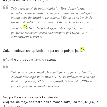
Bye
je
19. apr 2018 ob 11:23
izjavil
:
Točno sem vedel, da boš to napisal :) Torej Spar ni pravi
operater, čeprav uporablja omrežje od "pravega" operaterja? Bi
morda treba doplačati za zanesljivost? Kot da bi na bencinski
računali dodatek za gorivo, zaradi katerega ti mašina ne bo
zaribala
Halo. Ne pričakujem osebne tajnice, ampak sori,
polnjenje računa se nekako podrazumeva pod OSNOVNO
DELOVANJE SISTEMA.
Čak, ni deloval nakup kode, ne pa samo polnjenje.
solatjek
je
19. apr 2018 ob 11:33
izjavil
:
Zato pa so nizkocenovniki, ki ponujajo manj za manj denarja, a
delovati zadeva pa mora. BOB in HOT sta nizkocenovna pa oba
delata kot je treba, IZI je nizkocenovnik, je tudi delal, SPAR je
pac sranje, ki nima porihtanih stvari
No, pri Bob-u je tudi marsikaj štekalo.
Glej recimo moje sporočilo nekje mesec nazaj, da v tujini (EU) ni
delal spljoh.