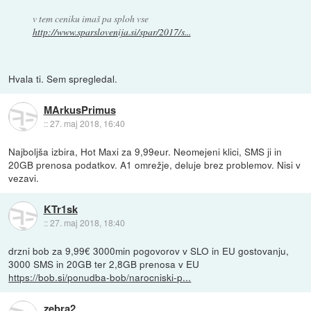
v tem ceniku imaš pa sploh vse
http://www.sparslovenija.si/spar/2017/s...
Hvala ti. Sem spregledal.
MArkusPrimus
::
27. maj 2018, 16:40
Najboljša izbira, Hot Maxi za 9,99eur. Neomejeni klici, SMS ji in
20GB prenosa podatkov. A1 omrežje, deluje brez problemov. Nisi v
vezavi.
KTr1sk
::
27. maj 2018, 18:40
drzni bob za 9,99€ 3000min pogovorov v SLO in EU gostovanju,
3000 SMS in 20GB ter 2,8GB prenosa v EU
https://bob.si/ponudba-bob/narocniski-p...
zebra2