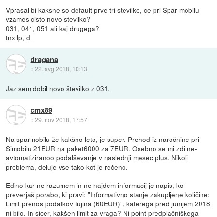
Vprasal bi kaksne so default prve tri stevilke, ce pri Spar mobilu
vzames cisto novo stevilko?
031, 041, 051 ali kaj drugega?
tnx lp, d.
dragana
::
22. avg 2018, 10:13
Jaz sem dobil novo številko z 031.
cmx89
::
29. nov 2018, 17:57
Na sparmobilu že kakšno leto, je super. Prehod iz naročnine pri
Simobilu 21EUR na paket6000 za 7EUR. Osebno se mi zdi ne-
avtomatiziranoo podalševanje v naslednji mesec plus. Nikoli
problema, deluje vse tako kot je rečeno.
Edino kar ne razumem in ne najdem informacij je napis, ko
preverjaš porabo, ki pravi: "Informativno stanje zakupljene količine:
Limit prenos podatkov tujina (60EUR)", katerega pred junijem 2018
ni bilo. In sicer, kakšen limit za vraga? Ni point predplačniškega