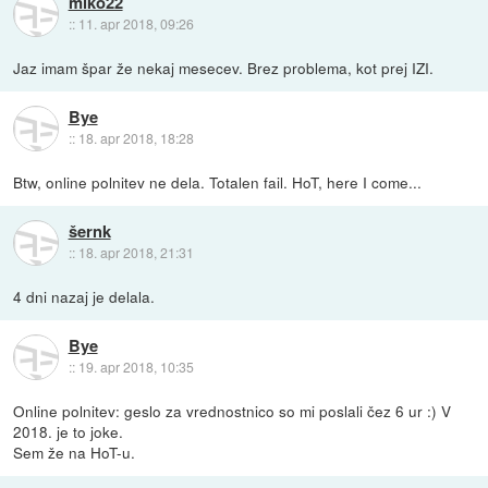
miko22
::
11. apr 2018, 09:26
Jaz imam špar že nekaj mesecev. Brez problema, kot prej IZI.
Bye
::
18. apr 2018, 18:28
Btw, online polnitev ne dela. Totalen fail. HoT, here I come...
šernk
::
18. apr 2018, 21:31
4 dni nazaj je delala.
Bye
::
19. apr 2018, 10:35
Online polnitev: geslo za vrednostnico so mi poslali čez 6 ur :) V
2018. je to joke.
Sem že na HoT-u.