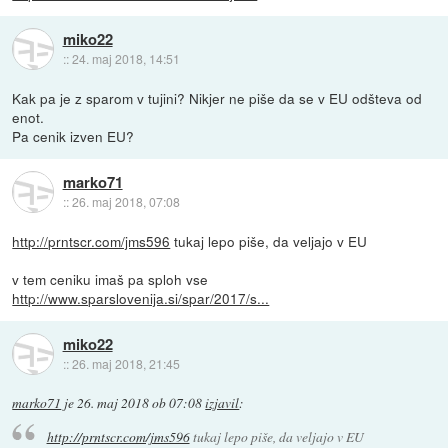
miko22
::
24. maj 2018, 14:51
Kak pa je z sparom v tujini? Nikjer ne piše da se v EU odšteva od
enot.
Pa cenik izven EU?
marko71
::
26. maj 2018, 07:08
http://prntscr.com/jms596
tukaj lepo piše, da veljajo v EU
v tem ceniku imaš pa sploh vse
http://www.sparslovenija.si/spar/2017/s...
miko22
::
26. maj 2018, 21:45
marko71
je
26. maj 2018 ob 07:08
izjavil
:
http://prntscr.com/jms596
tukaj lepo piše, da veljajo v EU