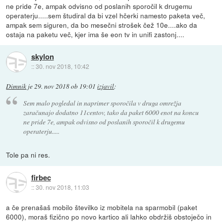
ne pride 7e, ampak odvisno od poslanih sporočil k drugemu
operaterju.....sem študiral da bi vzel hčerki namesto paketa več,
ampak sem siguren, da bo mesečni strošek čež 10e....ako da
ostaja na paketu več, kjer ima še eon tv in unifi zastonj....
skylon
::
30. nov 2018, 10:42
Dimnik
je
29. nov 2018 ob 19:01
izjavil
:
Sem malo pogledal in naprimer sporočila v druga omrežja
zaračunajo dodatno 11centov, tako da paket 6000 enot na koncu
ne pride 7e, ampak odvisno od poslanih sporočil k drugemu
operaterju.....
Tole pa ni res.
firbec
::
30. nov 2018, 11:03
a če prenašaš mobilo številko iz mobitela na sparmobil (paket
6000), moraš fizično po novo kartico ali lahko obdržiš obstoječo in