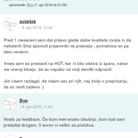
spremenilo:
Bye
(
7. apr 2018 ob 21:05
)
solatjek
::
8. apr 2018, 10:40
Pred 1 mesecem sem dal prijavo glede slabe kvalitete zvoka in da
nekaterih Sms sporocil prejemniki ne prejmejo , povratnice so pa
tako random.
Vmes sem se prestavil na HOT, ker ni bilo odziva iz spara, nakar
me vceraj klicejo, da so napako na moji stevilki odpravili.
Jim nisem razlagal, da nisem vec pri njih, naj zivijo v prepricanju,
da so resili zadevo :)
Bye
::
8. apr 2018, 11:44
Hvala za feedback. Če bom imel enako izkušnjo, bom tudi sam
prešaltal drugam. 5 evrov ni veliko za preizkus.