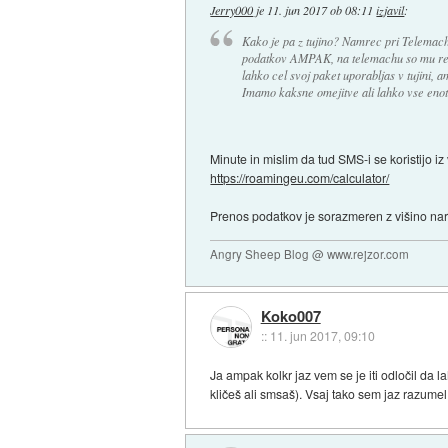
Jerry000
je
11. jun 2017 ob 08:11
izjavil
:
Kako je pa z tujino? Namrec pri Telemach
podatkov AMPAK, na telemachu so mu rekli 
lahko cel svoj paket uporabljas v tujini,
Imamo kaksne omejitve ali lahko vse enot
Minute in mislim da tud SMS-i se koristijo iz
https://roamingeu.com/calculator/
Prenos podatkov je sorazmeren z višino naroč
Angry Sheep Blog @ www.rejzor.com
Koko007
::
11. jun 2017, 09:10
Ja ampak kolkr jaz vem se je iti odločil da
kličeš ali smsaš). Vsaj tako sem jaz razumel