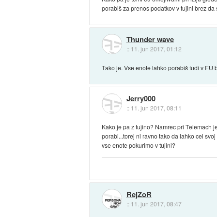
porabiš za prenos podatkov v tujini brez da 
Thunder wave
::
11. jun 2017, 01:12
Tako je. Vse enote lahko porabiš tudi v EU 
Jerry000
::
11. jun 2017, 08:11
Kako je pa z tujino? Namrec pri Telemach j
porabi...torej ni ravno tako da lahko cel sv
vse enote pokurimo v tujini?
RejZoR
::
11. jun 2017, 08:47