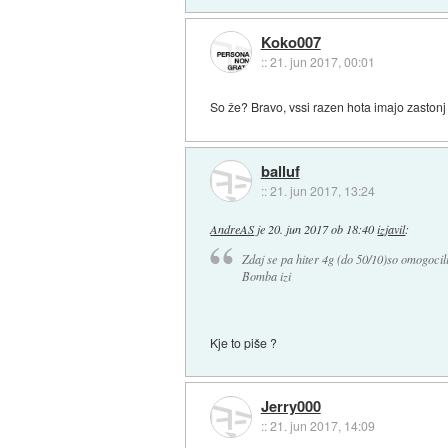
Koko007
::
21. jun 2017, 00:01
So že? Bravo, vssi razen hota imajo zastonj 
balluf
::
21. jun 2017, 13:24
AndreAS
je
20. jun 2017 ob 18:40
izjavil
:
Zdaj se pa hiter 4g (do 50/10)so omogocil
Bomba izi
Kje to piše ?
Jerry000
::
21. jun 2017, 14:09