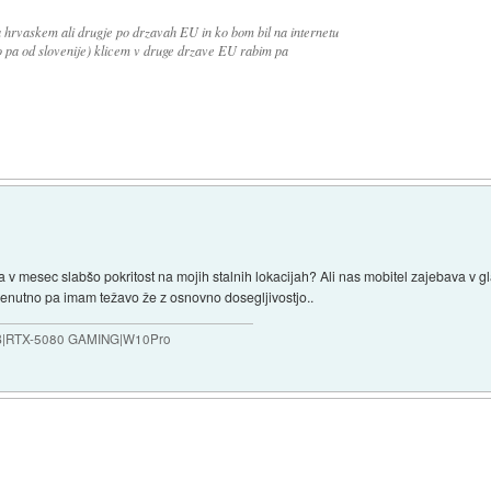
hrvaskem ali drugje po drzavah EU in ko bom bil na internetu
 ko pa od slovenije) klicem v druge drzave EU rabim pa
mesec slabšo pokritost na mojih stalnih lokacijah? Ali nas mobitel zajebava v glavo
renutno pa imam težavo že z osnovno dosegljivostjo..
B|RTX-5080 GAMING|W10Pro