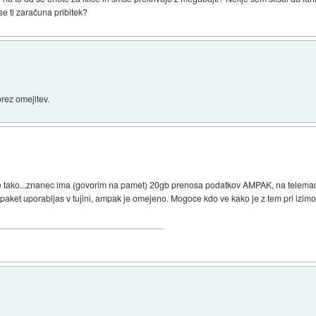
se ti zaračuna pribitek?
brez omejitev.
e tako...znanec ima (govorim na pamet) 20gb prenosa podatkov AMPAK, na telemachu
oj paket uporabljas v tujini, ampak je omejeno. Mogoce kdo ve kako je z tem pri izi