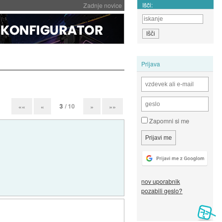
Išči:
Zadnje novice
Prijava
3
/ 10
««
«
»
»»
Zapomni si me
nov uporabnik
pozabili geslo?