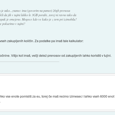
 je tako...znanec ima (govorim na pamet) 20gb prenosa
da jih v tujini lahko le 3GB porabi...torej ni ravno tako da
 ampak je omejeno. Mogoce kdo ve kako je z tem pri izimobilu?
e pokurimo v tujini?
 vseh zakupljenih količin. Za podatke pa imaš tale kalkulator:
nine. Višjo kot imaš, večji delež prenosov od zakupljenih lahko koristiš v tujini.
 lahko vse enote pomisliš za eu, torej če maš recimo izimesec l lahko vseh 6000 eno
.