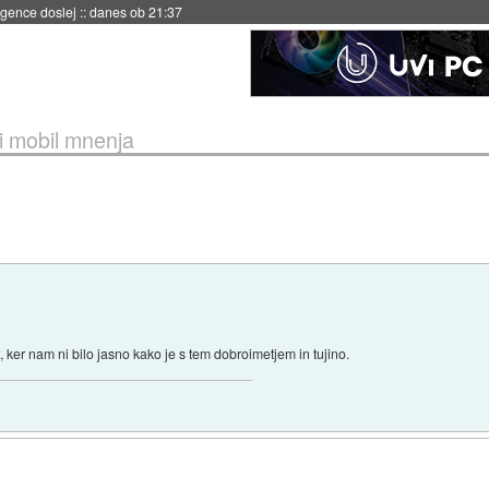
igence doslej
::
danes ob 21:37
zi mobil mnenja
 ker nam ni bilo jasno kako je s tem dobroimetjem in tujino.