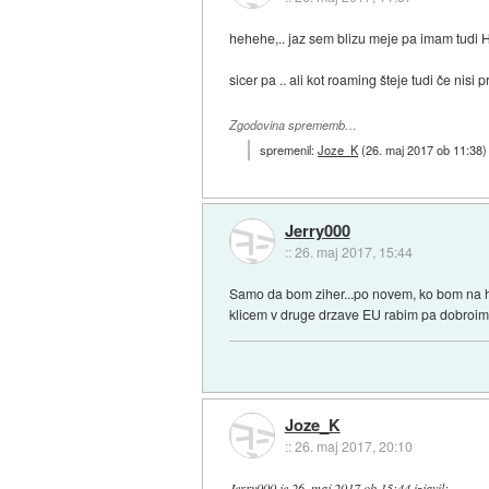
hehehe,.. jaz sem blizu meje pa imam tudi H
sicer pa .. ali kot roaming šteje tudi če nis
Zgodovina sprememb…
spremenil:
Joze_K
(
26. maj 2017 ob 11:38
)
Jerry000
::
26. maj 2017, 15:44
Samo da bom ziher...po novem, ko bom na hrv
klicem v druge drzave EU rabim pa dobroime
Joze_K
::
26. maj 2017, 20:10
Jerry000
je
26. maj 2017 ob 15:44
izjavil
: