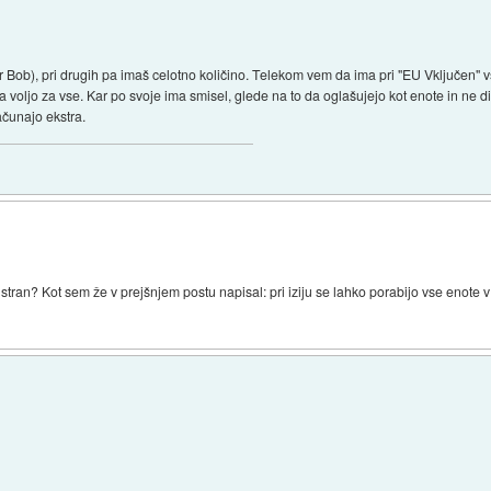
 Bob), pri drugih pa imaš celotno količino. Telekom vem da ima pri "EU Vključen" 
 voljo za vse. Kar po svoje ima smisel, glede na to da oglašujejo kot enote in ne d
računajo ekstra.
 stran? Kot sem že v prejšnjem postu napisal: pri iziju se lahko porabijo vse enote 