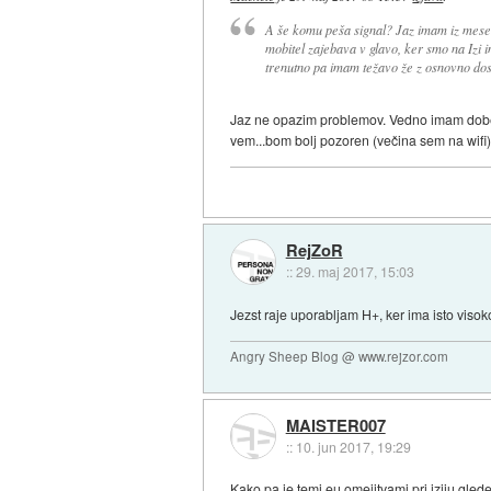
A še komu peša signal? Jaz imam iz meseca
mobitel zajebava v glavo, ker smo na Izi i
trenutno pa imam težavo že z osnovno dose
Jaz ne opazim problemov. Vedno imam dober s
vem...bom bolj pozoren (večina sem na wifi)
RejZoR
::
29. maj 2017, 15:03
Jezst raje uporabljam H+, ker ima isto visoko
Angry Sheep Blog @ www.rejzor.com
MAISTER007
::
10. jun 2017, 19:29
Kako pa je temi eu omejitvami pri iziju gle