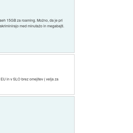
vseh 15GB za roaming. Možno, da je pri
iskriminirajo med minutažo in megabajti.
v EU in v SLO brez omejitev ( velja za