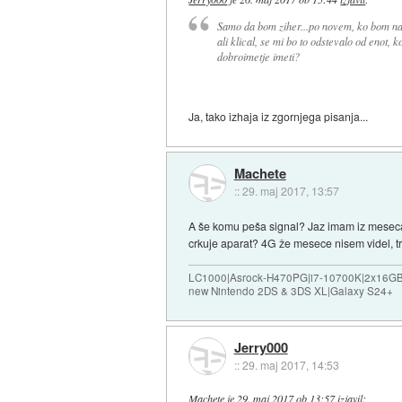
Samo da bom ziher...po novem, ko bom na 
ali klical, se mi bo to odstevalo od enot,
dobroimetje imeti?
Ja, tako izhaja iz zgornjega pisanja...
Machete
::
29. maj 2017, 13:57
A še komu peša signal? Jaz imam iz meseca v 
crkuje aparat? 4G že mesece nisem videl, t
LC1000|Asrock-H470PG|i7-10700K|2x16G
new Nintendo 2DS & 3DS XL|Galaxy S24+
Jerry000
::
29. maj 2017, 14:53
Machete
je
29. maj 2017 ob 13:57
izjavil
: