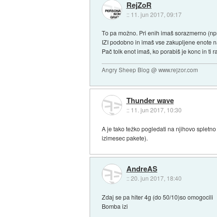
RejZoR
::
11. jun 2017, 09:17
To pa možno. Pri enih imaš sorazmerno (npr
IZI podobno in imaš vse zakupljene enote na
Pač tolk enot imaš, ko porabiš je konc in ti 
Angry Sheep Blog @ www.rejzor.com
Thunder wave
::
11. jun 2017, 10:30
A je tako težko pogledati na njihovo spletno
izimesec pakete).
AndreAS
::
20. jun 2017, 18:40
Zdaj se pa hiter 4g (do 50/10)so omogocili
Bomba izi