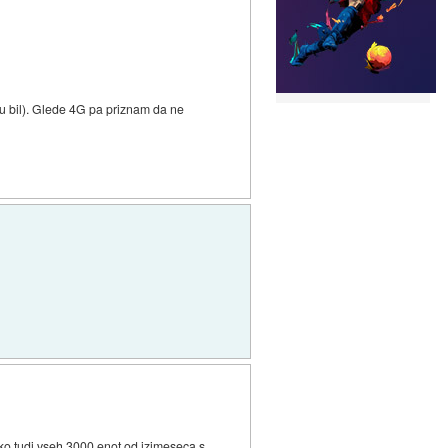
mu bil). Glede 4G pa priznam da ne
ahko tudi vseh 3000 enot od izimeseca s