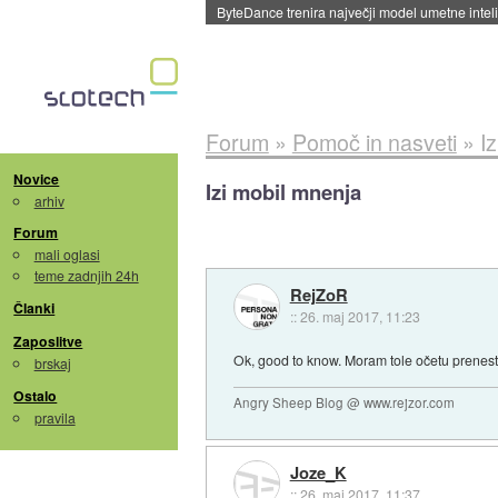
ByteDance trenira največji model umetne intel
Forum
»
Pomoč in nasveti
»
I
Novice
Izi mobil mnenja
arhiv
Forum
mali oglasi
teme zadnjih 24h
RejZoR
Članki
::
26. maj 2017, 11:23
Zaposlitve
Ok, good to know. Moram tole očetu prenest,
brskaj
Ostalo
Angry Sheep Blog @ www.rejzor.com
pravila
Joze_K
::
26. maj 2017, 11:37