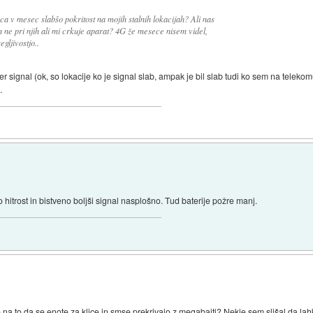
 v mesec slabšo pokritost na mojih stalnih lokacijah? Ali nas
n ne pri njih ali mi crkuje aparat? 4G že mesece nisem videl,
gljivostjo..
ignal (ok, so lokacije ko je signal slab, ampak je bil slab tudi ko sem na teleko
.
 hitrost in bistveno boljši signal nasplošno. Tud baterije požre manj.
de na to da se enote za klice in smse prekrivajo z megabajti? Nekje sem slišal da l