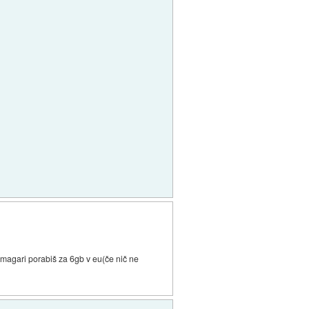
t magari porabiš za 6gb v eu(če nič ne