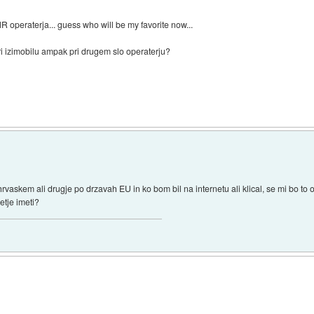
R operaterja... guess who will be my favorite now...
i pri izimobilu ampak pri drugem slo operaterju?
askem ali drugje po drzavah EU in ko bom bil na internetu ali klical, se mi bo to o
tje imeti?