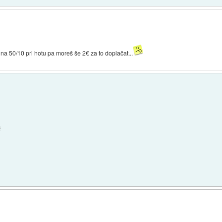
na 50/10 pri hotu pa moreš še 2€ za to doplačat...
i