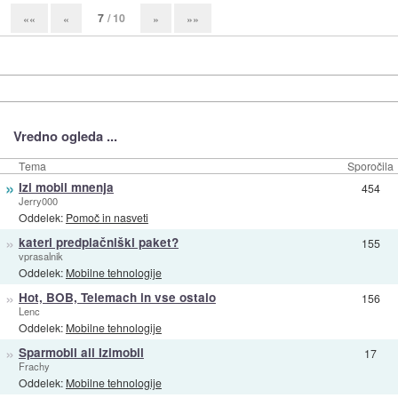
7
/ 10
««
«
»
»»
Vredno ogleda ...
Tema
Sporočila
»
Izi mobil mnenja
454
Jerry000
Oddelek:
Pomoč in nasveti
»
kateri predplačniški paket?
155
vprasalnik
Oddelek:
Mobilne tehnologije
»
Hot, BOB, Telemach in vse ostalo
156
Lenc
Oddelek:
Mobilne tehnologije
»
Sparmobil ali Izimobil
17
Frachy
Oddelek:
Mobilne tehnologije