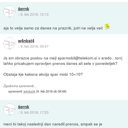
šernk
::
8. feb 2018, 12:10
aja to velja samo za danes na praznik, jutri ne velja več
w4nkst4
::
9. feb 2018, 09:47
Js sm obrazce poslou na mejl sparmobil@telekom.si v sredo...torrj
lahko pricakujem opravljen prenos danes ali sele v ponedeljek?
Obstaja kje kaksna akcija spar mobi 10+10?
Zgodovina sprememb…
spremenil:
w4nkst4
(
9. feb 2018 ob 09:49
)
šernk
::
9. feb 2018, 17:20
meni bi takoj naslednji dan naredil prenos, ampak se je