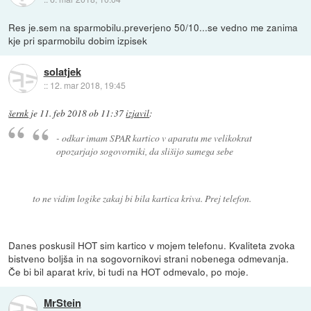
Res je.sem na sparmobilu.preverjeno 50/10...se vedno me zanima
kje pri sparmobilu dobim izpisek
solatjek
::
12. mar 2018, 19:45
šernk
je
11. feb 2018 ob 11:37
izjavil
:
- odkar imam SPAR kartico v aparatu me velikokrat
opozarjajo sogovorniki, da slišijo samega sebe
to ne vidim logike zakaj bi bila kartica kriva. Prej telefon.
Danes poskusil HOT sim kartico v mojem telefonu. Kvaliteta zvoka
bistveno boljša in na sogovornikovi strani nobenega odmevanja.
Če bi bil aparat kriv, bi tudi na HOT odmevalo, po moje.
MrStein