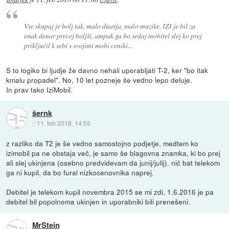
Vse skupaj je bolj tak, malo dnarja, malo muzike, IZI je bil za
enak denar precej boljši, ampak ga bo sedaj mobitel slej ko prej
priključil k sebi s svojimi mobi ceniki...
S to logiko bi ljudje že davno nehali uporabljati T-2, ker "bo itak
kmalu propadel". No, 10 let pozneje še vedno lepo deluje.
In prav tako IziMobil.
šernk
::
11. feb 2018, 14:53
z razliko da T2 je še vedno samostojno podjetje, medtem ko
izimobil pa ne obstaja več, je samo še blagovna znamka, ki bo prej
ali slej ukinjena (osebno predvidevam da junij/julij). nič bat telekom
ga ni kupil, da bo fural nizkocenovnika naprej.
Debitel je telekom kupil novembra 2015 se mi zdi, 1.6.2016 je pa
debitel bil popolnoma ukinjen in uporabniki bili prenešeni.
MrStein