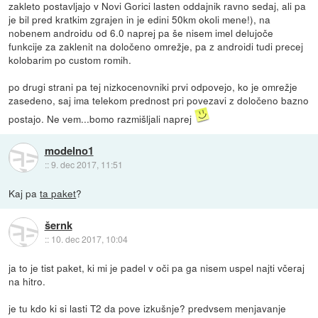
zakleto postavljajo v Novi Gorici lasten oddajnik ravno sedaj, ali pa
je bil pred kratkim zgrajen in je edini 50km okoli mene!), na
nobenem androidu od 6.0 naprej pa še nisem imel delujoče
funkcije za zaklenit na določeno omrežje, pa z androidi tudi precej
kolobarim po custom romih.
po drugi strani pa tej nizkocenovniki prvi odpovejo, ko je omrežje
zasedeno, saj ima telekom prednost pri povezavi z določeno bazno
postajo. Ne vem...bomo razmišljali naprej
modelno1
::
9. dec 2017, 11:51
Kaj pa
ta paket
?
šernk
::
10. dec 2017, 10:04
ja to je tist paket, ki mi je padel v oči pa ga nisem uspel najti včeraj
na hitro.
je tu kdo ki si lasti T2 da pove izkušnje? predvsem menjavanje