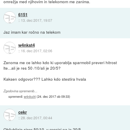
omrežja med njihovim in telekomom me zanima.
6151
::
13. dec 2017, 19:07
Jaz imam kar ročno na telekom
w4nkst4
::
16. dec 2017, 02:06
Zanoma me ce lahko kdo ki uporablja sparmobil preveri hitrost
lte...ali je res 50 /10/ali je 20/5?
Kaksen odgovor??? Lahko kdo stestira hvala
Zgodovina sprememb…
spremenil:
w4nkst4
(
24. dec 2017 ob 09:33
)
cekr
::
28. dec 2017, 00:44
Obljubljajo sicer 50/10, v resnici pa je 20/5.