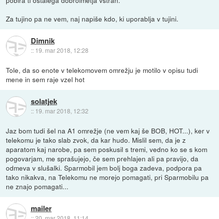
Za tujino pa ne vem, naj napiše kdo, ki uporablja v tujini.
Dimnik
::
19. mar 2018, 12:28
Tole, da so enote v telekomovem omrežju je motilo v opisu tudi
mene in sem raje vzel hot
solatjek
::
19. mar 2018, 12:32
Jaz bom tudi šel na A1 omrežje (ne vem kaj še BOB, HOT...), ker v
telekomu je tako slab zvok, da kar hudo. Mislil sem, da je z
aparatom kaj narobe, pa sem poskusil s tremi, vedno ko se s kom
pogovarjam, me sprašujejo, če sem prehlajen ali pa pravijo, da
odmeva v slušalki. Sparmobil jem bolj boga zadeva, podpora pa
tako nikakva, na Telekomu ne morejo pomagati, pri Sparmobilu pa
ne znajo pomagati...
mailer
::
20. mar 2018, 11:14