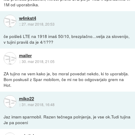
1M od uporabnika.
w4nkst4
::
27. mar 2018, 20:53
če pošleš LTE na 1918 imaš 50/10, brezplačno...velja za slovenijo,
v tujini praviš da je 4/1???
mailer
::
30. mar 2018, 21:05
ZA tujino ne vem kako je, bo moral povedat nekdo, ki to uporablja.
Bom poskusil z Spar mobilom, če mi ne bo odgovarjalo grem na
Hot.
miko22
::
31. mar 2018, 16:48
Jaz imam sparmobil. Razen tečnega polnjenja, je vse ok.Tudi tujina
Je pa poceni