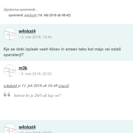
Zgodovina sprememb…
spremenil:
w4nkst4
(
16. feb 2018 ob 08:42
)
w4nkst4
::
2. mar 2018, 13:44
Kje se dobi izpisek vseh klicev in smsev tako kot majo vsi ostali
operaterji?
m3k
::
5. mar 2018, 22:52
w4nkst4
je
11. feb 2018 ob 10:48
izjavil
:
hitrost lte je 20/5 ali kaj več?
w4nkst4
::
6. mar 2018, 10:04