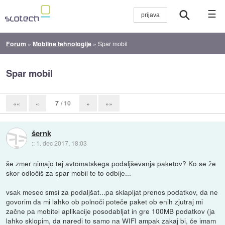
☰
Forum
»
Mobilne tehnologije
»
Spar mobil
Spar mobil
7
/ 10
««
«
»
»»
šernk
::
1. dec 2017, 18:03
še zmer nimajo tej avtomatskega podaljševanja paketov? Ko se že
skor odločiš za spar mobil te to odbije...
vsak mesec smsi za podaljšat...pa sklapljat prenos podatkov, da ne
govorim da mi lahko ob polnoči poteče paket ob enih zjutraj mi
začne pa mobitel aplikacije posodabljat in gre 100MB podatkov (ja
lahko sklopim, da naredi to samo na WIFI ampak zakaj bi, če imam