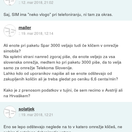
::
12. mar 2018, 21:02
Saj, SIM ima "neko vlogo" pri telefoniranju, ni tam za okras.
mailer
::
19. mar 2018, 12:14
Ali enote pri paketu Spar 3000 veljajo tudi če kličem v omrežje
simobila?
Na spletni strani namreč zgoraj piše, da enote veljejo za vsa
slovenska omrežja, medtem ko pri paketu 3000 piše, da to velja
samo za omrežje Telekoma Slovenije.
Lahko kdo od uporanikov napiše ali se enote odštevajo od
zakupljenih količin ali je treba gledat po ceniku 6,6 centa/min?
Kako je z prenosom podatkov v tujini, če sem recimo v Avstriji ali
na Hrvaškem?
solatjek
::
19. mar 2018, 12:21
Eno se lepo odštevajo neglede na to v katero omrežje kličeš, ne
pobira ti ostalega dobroimetja vstran.