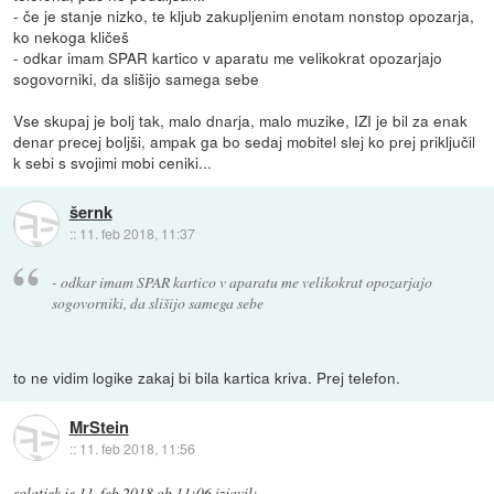
- če je stanje nizko, te kljub zakupljenim enotam nonstop opozarja,
ko nekoga kličeš
- odkar imam SPAR kartico v aparatu me velikokrat opozarjajo
sogovorniki, da slišijo samega sebe
Vse skupaj je bolj tak, malo dnarja, malo muzike, IZI je bil za enak
denar precej boljši, ampak ga bo sedaj mobitel slej ko prej priključil
k sebi s svojimi mobi ceniki...
šernk
::
11. feb 2018, 11:37
- odkar imam SPAR kartico v aparatu me velikokrat opozarjajo
sogovorniki, da slišijo samega sebe
to ne vidim logike zakaj bi bila kartica kriva. Prej telefon.
MrStein
::
11. feb 2018, 11:56
solatjek
je
11. feb 2018 ob 11:06
izjavil
: