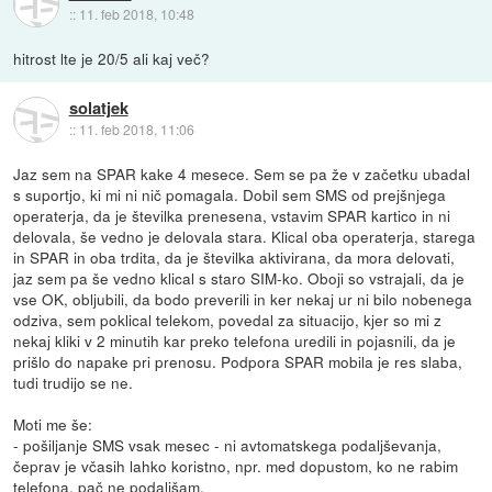
::
11. feb 2018, 10:48
hitrost lte je 20/5 ali kaj več?
solatjek
::
11. feb 2018, 11:06
Jaz sem na SPAR kake 4 mesece. Sem se pa že v začetku ubadal
s suportjo, ki mi ni nič pomagala. Dobil sem SMS od prejšnjega
operaterja, da je številka prenesena, vstavim SPAR kartico in ni
delovala, še vedno je delovala stara. Klical oba operaterja, starega
in SPAR in oba trdita, da je številka aktivirana, da mora delovati,
jaz sem pa še vedno klical s staro SIM-ko. Oboji so vstrajali, da je
vse OK, obljubili, da bodo preverili in ker nekaj ur ni bilo nobenega
odziva, sem poklical telekom, povedal za situacijo, kjer so mi z
nekaj kliki v 2 minutih kar preko telefona uredili in pojasnili, da je
prišlo do napake pri prenosu. Podpora SPAR mobila je res slaba,
tudi trudijo se ne.
Moti me še:
- pošiljanje SMS vsak mesec - ni avtomatskega podaljševanja,
čeprav je včasih lahko koristno, npr. med dopustom, ko ne rabim
telefona, pač ne podaljšam.