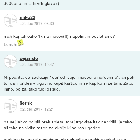
3000enot in LTE vrh glave?)
miko22
::
2. dec 2017, 08:30
mah kaj taktežko 1x na mesec(!!) napolnit in poslat sms?
Lenuhi
dejanslo
::
2. dec 2017, 10:47
Ni poanta, da zaslužijo 1eur od tvoje "mesečne naročnine", ampak
to, da ti prideš v trgovino kupit kartico in še kaj, ko si že tam. Zato,
imho, bo žal tako tudi ostalo.
šernk
::
2. dec 2017, 12:21
pa sej lahko polniš prek spleta, torej trgovine itak ne vidiš, je tako
ali tako ne vidim razen za akcije ki so res ugodne.
problem je zgoraj omenjeno, ob polnoči se prekine paket in po