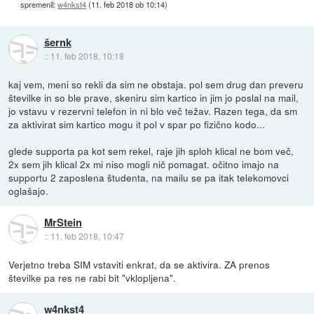
spremenil:
w4nkst4
(
11. feb 2018 ob 10:14
)
šernk
::
11. feb 2018, 10:18
kaj vem, meni so rekli da sim ne obstaja. pol sem drug dan preveru
številke in so ble prave, skeniru sim kartico in jim jo poslal na mail,
jo vstavu v rezervni telefon in ni blo več težav. Razen tega, da sm
za aktivirat sim kartico mogu it pol v spar po fizično kodo...
glede supporta pa kot sem rekel, raje jih sploh klical ne bom več,
2x sem jih klical 2x mi niso mogli nič pomagat. očitno imajo na
supportu 2 zaposlena študenta, na mailu se pa itak telekomovci
oglašajo.
MrStein
::
11. feb 2018, 10:47
Verjetno treba SIM vstaviti enkrat, da se aktivira. ZA prenos
številke pa res ne rabi bit "vklopljena".
w4nkst4