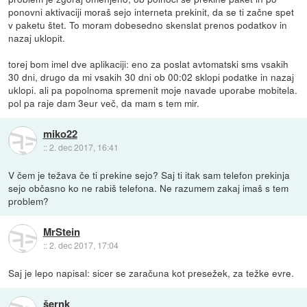
ponovni aktivaciji moraš sejo interneta prekinit, da se ti začne spet
v paketu štet. To moram dobesedno skenslat prenos podatkov in
nazaj uklopit.
torej bom imel dve aplikaciji: eno za poslat avtomatski sms vsakih
30 dni, drugo da mi vsakih 30 dni ob 00:02 sklopi podatke in nazaj
uklopi. ali pa popolnoma spremenit moje navade uporabe mobitela.
pol pa raje dam 3eur več, da mam s tem mir.
miko22
::
2. dec 2017, 16:41
V čem je težava če ti prekine sejo? Saj ti itak sam telefon prekinja
sejo občasno ko ne rabiš telefona. Ne razumem zakaj imaš s tem
problem?
MrStein
::
2. dec 2017, 17:04
Saj je lepo napisal: sicer se zaračuna kot presežek, za težke evre.
šernk