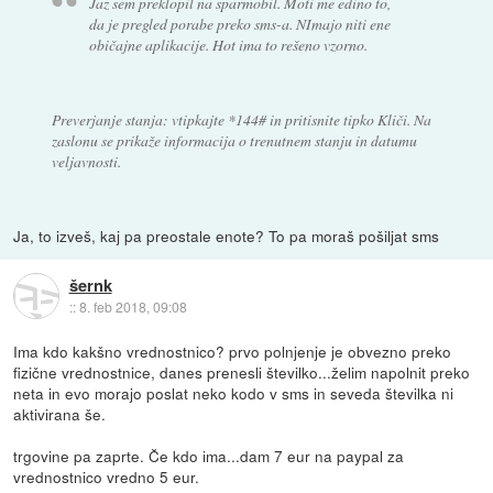
Jaz sem preklopil na sparmobil. Moti me edino to,
da je pregled porabe preko sms-a. NImajo niti ene
običajne aplikacije. Hot ima to rešeno vzorno.
Preverjanje stanja: vtipkajte *144# in pritisnite tipko Kliči. Na
zaslonu se prikaže informacija o trenutnem stanju in datumu
veljavnosti.
Ja, to izveš, kaj pa preostale enote? To pa moraš pošiljat sms
šernk
::
8. feb 2018, 09:08
Ima kdo kakšno vrednostnico? prvo polnjenje je obvezno preko
fizične vrednostnice, danes prenesli številko...želim napolnit preko
neta in evo morajo poslat neko kodo v sms in seveda številka ni
aktivirana še.
trgovine pa zaprte. Če kdo ima...dam 7 eur na paypal za
vrednostnico vredno 5 eur.