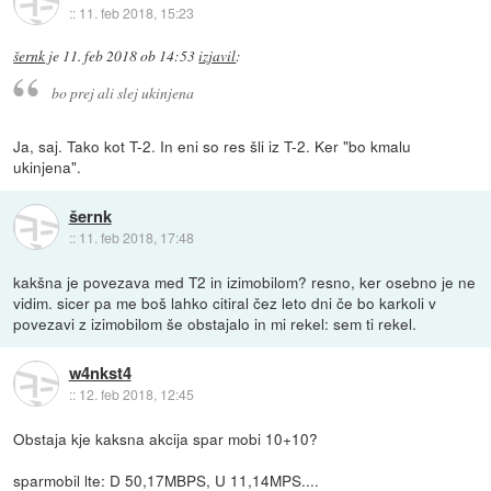
::
11. feb 2018, 15:23
šernk
je
11. feb 2018 ob 14:53
izjavil
:
bo prej ali slej ukinjena
Ja, saj. Tako kot T-2. In eni so res šli iz T-2. Ker "bo kmalu
ukinjena".
šernk
::
11. feb 2018, 17:48
kakšna je povezava med T2 in izimobilom? resno, ker osebno je ne
vidim. sicer pa me boš lahko citiral čez leto dni če bo karkoli v
povezavi z izimobilom še obstajalo in mi rekel: sem ti rekel.
w4nkst4
::
12. feb 2018, 12:45
Obstaja kje kaksna akcija spar mobi 10+10?
sparmobil lte: D 50,17MBPS, U 11,14MPS....