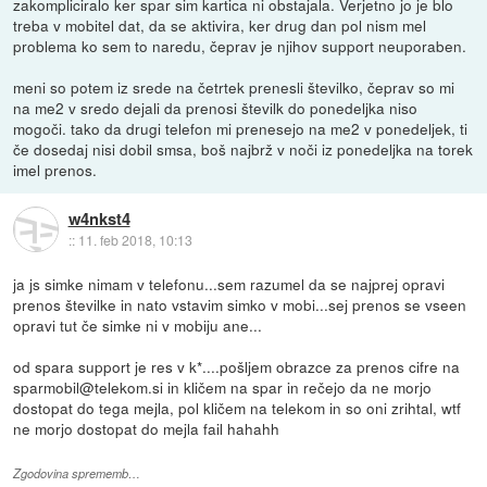
zakompliciralo ker spar sim kartica ni obstajala. Verjetno jo je blo
treba v mobitel dat, da se aktivira, ker drug dan pol nism mel
problema ko sem to naredu, čeprav je njihov support neuporaben.
meni so potem iz srede na četrtek prenesli številko, čeprav so mi
na me2 v sredo dejali da prenosi številk do ponedeljka niso
mogoči. tako da drugi telefon mi prenesejo na me2 v ponedeljek, ti
če dosedaj nisi dobil smsa, boš najbrž v noči iz ponedeljka na torek
imel prenos.
w4nkst4
::
11. feb 2018, 10:13
ja js simke nimam v telefonu...sem razumel da se najprej opravi
prenos številke in nato vstavim simko v mobi...sej prenos se vseen
opravi tut če simke ni v mobiju ane...
od spara support je res v k*....pošljem obrazce za prenos cifre na
sparmobil@telekom.si in kličem na spar in rečejo da ne morjo
dostopat do tega mejla, pol kličem na telekom in so oni zrihtal, wtf
ne morjo dostopat do mejla fail hahahh
Zgodovina sprememb…