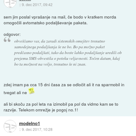
::
9. dec 2017, 09:42
sem jim poslal vprašanje na mail, če bodo v kratkem morda
omogočili avtomatsko podaljševanje paketa.
odgovor:
obveščamo vas, da zaradi sistemskih omejitev trenutno
samodejnega podaljšanja še ne bo. Bo pa možno paket
predčasno podaljšati, tako da boste lahko podaljšanje uredili ob
prejemu SMS-obvestila o poteku veljavnosti. Točen datum, kdaj
bo ta možnost na voljo, trenutno še ni znan.
zdej imam pa cca 15 dni časa za se odločit ali it na sparmobil in
tvegat ali ne
ali bi skoču za pol leta na izimobil pa pol da vidmo kam se to
razvije. Telekom omrežje je pogoj no.1!
modelno1
::
9. dec 2017, 10:28