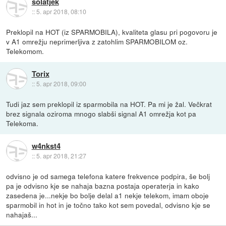
solatjek
::
5. apr 2018, 08:10
Preklopil na HOT (iz SPARMOBILA), kvaliteta glasu pri pogovoru je
v A1 omrežju neprimerljiva z zatohlim SPARMOBILOM oz.
Telekomom.
Torix
::
5. apr 2018, 09:00
Tudi jaz sem preklopil iz sparmobila na HOT. Pa mi je žal. Večkrat
brez signala oziroma mnogo slabši signal A1 omrežja kot pa
Telekoma.
w4nkst4
::
5. apr 2018, 21:27
odvisno je od samega telefona katere frekvence podpira, še bolj
pa je odvisno kje se nahaja bazna postaja operaterja in kako
zasedena je...nekje bo bolje delal a1 nekje telekom, imam oboje
sparmobil in hot in je točno tako kot sem povedal, odvisno kje se
nahajaš...