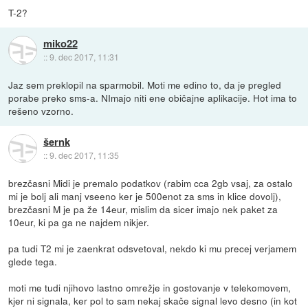
T-2?
miko22
::
9. dec 2017, 11:31
Jaz sem preklopil na sparmobil. Moti me edino to, da je pregled
porabe preko sms-a. NImajo niti ene običajne aplikacije. Hot ima to
rešeno vzorno.
šernk
::
9. dec 2017, 11:35
brezčasni Midi je premalo podatkov (rabim cca 2gb vsaj, za ostalo
mi je bolj ali manj vseeno ker je 500enot za sms in klice dovolj),
brezčasni M je pa že 14eur, mislim da sicer imajo nek paket za
10eur, ki pa ga ne najdem nikjer.
pa tudi T2 mi je zaenkrat odsvetoval, nekdo ki mu precej verjamem
glede tega.
moti me tudi njihovo lastno omrežje in gostovanje v telekomovem,
kjer ni signala, ker pol to sam nekaj skače signal levo desno (in kot