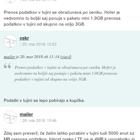
Prenos podatkov v tujini se obračunava po ceniku. Hofer je
nedvomno tu boljši saj ponuja v paketu mini 1,9GB prenosa
podatkov v tujini od skupno na voljo 3GB.
cekr
::
20. mar 2018, 12:53
mailer
je
20. mar 2018 ob 11:14
izjavil
:
Prenos podatkov v tujini se obračunava po ceniku. Hofer je
nedvomno tu boljši saj ponuja v paketu mini 1,9GB prenosa
podatkov v tujini od skupno na voljo 3GB.
Podatki v tujini se lepo pobirajo s kupčka.
mailer
::
26. mar 2018, 15:46
Zdaj sem preveril, če želim lahko porabim v tujini tudi 5000 enot oz
MB prenosa podatkov, hitrost preko LTE pa je 4MB k uporabniku in