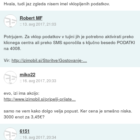
Hvala, tudi jaz zgleda nisem imel vklopljenih podatkov.
Robert MF
::
13. avg 2017, 21:03
Potrjujem. Za vklop podatkov v tujini jih je potrebno aktivirati preko
klicnega centra ali preko SMS sporočila s ključno besedo PODATKI
na 4008.
Vir:
http://izimobil.si/Storitve/Gostovanje-...
miko22
::
16. avg 2017, 20:33
evo, izi ima akcijo:
http://www.izimobil.si/pripelji-prijate...
samo ne vem kako dolgo velja popust. Ker cena je smešno niska.
3000 enot za 3,45€?
6151
::
16. avg 2017, 20:34