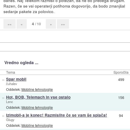
danes. Naj Telekom razmisli o potezah, da ne bo prebega drugam.
Razen, če se vsi operaterji potihoma dogovorijo, da bodo zmanjšal
sedanje pakete za polovico.
4
/ 10
««
«
»
»»
Vredno ogleda ...
Tema
Sporočila
»
Spar mobil
499
čuhalev
Oddelek:
Mobilne tehnologije
»
Hot, BOB, Telemach in vse ostalo
156
Lenc
Oddelek:
Mobilne tehnologije
»
Izimobil-a je konec! Razmislite če se vam še splača!
94
Glugy
Oddelek:
Mobilne tehnologije