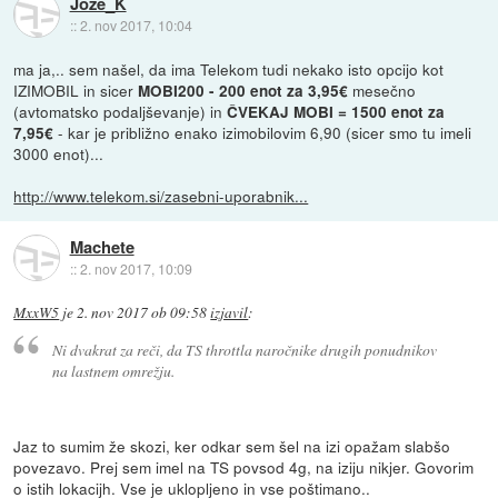
Joze_K
::
2. nov 2017, 10:04
ma ja,.. sem našel, da ima Telekom tudi nekako isto opcijo kot
IZIMOBIL in sicer
mesečno
MOBI200 - 200 enot za 3,95€
(avtomatsko podaljševanje) in
ČVEKAJ MOBI = 1500 enot za
- kar je približno enako izimobilovim 6,90 (sicer smo tu imeli
7,95€
3000 enot)...
http://www.telekom.si/zasebni-uporabnik...
Machete
::
2. nov 2017, 10:09
MxxW5
je
2. nov 2017 ob 09:58
izjavil
:
Ni dvakrat za reči, da TS throttla naročnike drugih ponudnikov
na lastnem omrežju.
Jaz to sumim že skozi, ker odkar sem šel na izi opažam slabšo
povezavo. Prej sem imel na TS povsod 4g, na iziju nikjer. Govorim
o istih lokacijh. Vse je uklopljeno in vse poštimano..