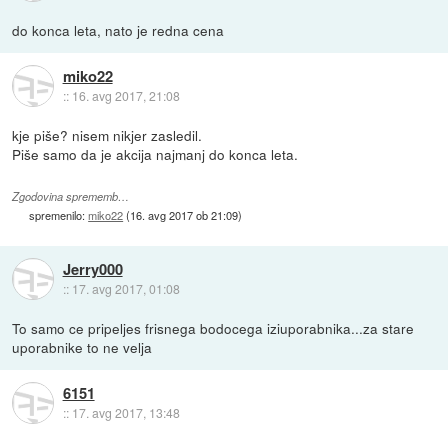
do konca leta, nato je redna cena
miko22
::
16. avg 2017, 21:08
kje piše? nisem nikjer zasledil.
Piše samo da je akcija najmanj do konca leta.
Zgodovina sprememb…
spremenilo:
miko22
(
16. avg 2017 ob 21:09
)
Jerry000
::
17. avg 2017, 01:08
To samo ce pripeljes frisnega bodocega iziuporabnika...za stare
uporabnike to ne velja
6151
::
17. avg 2017, 13:48