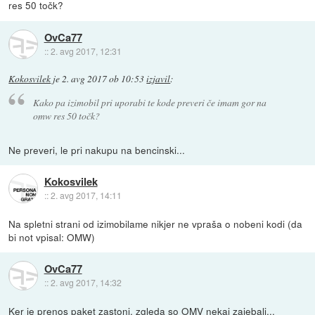
res 50 točk?
OvCa77
::
2. avg 2017, 12:31
Kokosvilek
je
2. avg 2017 ob 10:53
izjavil
:
Kako pa izimobil pri uporabi te kode preveri če imam gor na
omw res 50 točk?
Ne preveri, le pri nakupu na bencinski...
Kokosvilek
::
2. avg 2017, 14:11
Na spletni strani od izimobilame nikjer ne vpraša o nobeni kodi (da
bi not vpisal: OMW)
OvCa77
::
2. avg 2017, 14:32
Ker je prenos paket zastonj, zgleda so OMV nekaj zajebali...