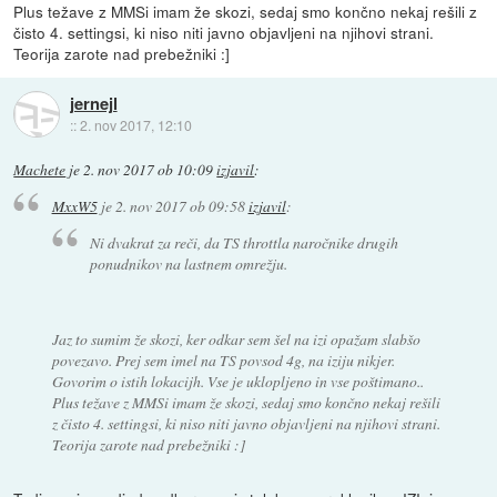
Plus težave z MMSi imam že skozi, sedaj smo končno nekaj rešili z
čisto 4. settingsi, ki niso niti javno objavljeni na njihovi strani.
Teorija zarote nad prebežniki :]
jernejl
::
2. nov 2017, 12:10
Machete
je
2. nov 2017 ob 10:09
izjavil
:
MxxW5
je
2. nov 2017 ob 09:58
izjavil
:
Ni dvakrat za reči, da TS throttla naročnike drugih
ponudnikov na lastnem omrežju.
Jaz to sumim že skozi, ker odkar sem šel na izi opažam slabšo
povezavo. Prej sem imel na TS povsod 4g, na iziju nikjer.
Govorim o istih lokacijh. Vse je uklopljeno in vse poštimano..
Plus težave z MMSi imam že skozi, sedaj smo končno nekaj rešili
z čisto 4. settingsi, ki niso niti javno objavljeni na njihovi strani.
Teorija zarote nad prebežniki :]