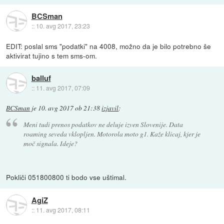
BCSman
::
10. avg 2017, 23:23
EDIT: poslal sms "podatki" na 4008, možno da je bilo potrebno še
aktivirat tujino s tem sms-om.
balluf
::
11. avg 2017, 07:09
BCSman
je
10. avg 2017 ob 21:38
izjavil
:
Meni tudi prenos podatkov ne deluje izven Slovenije. Data
roaming seveda vklopljen. Motorola moto g1. Kaže klicaj, kjer je
moč signala. Ideje?
Pokliči 051800800 ti bodo vse uštimal.
AgiZ
::
11. avg 2017, 08:11