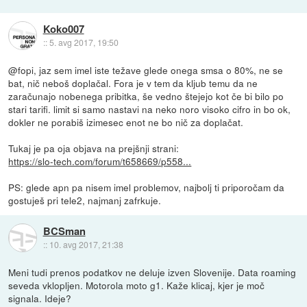
Koko007
::
5. avg 2017, 19:50
@fopi, jaz sem imel iste težave glede onega smsa o 80%, ne se
bat, nič neboš doplačal. Fora je v tem da kljub temu da ne
zaračunajo nobenega pribitka, še vedno štejejo kot če bi bilo po
stari tarifi. limit si samo nastavi na neko noro visoko cifro in bo ok,
dokler ne porabiš izimesec enot ne bo nič za doplačat.
Tukaj je pa oja objava na prejšnji strani:
https://slo-tech.com/forum/t658669/p558...
PS: glede apn pa nisem imel problemov, najbolj ti priporočam da
gostuješ pri tele2, najmanj zafrkuje.
BCSman
::
10. avg 2017, 21:38
Meni tudi prenos podatkov ne deluje izven Slovenije. Data roaming
seveda vklopljen. Motorola moto g1. Kaže klicaj, kjer je moč
signala. Ideje?