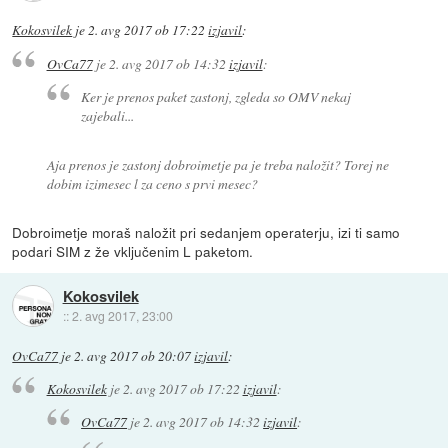
Kokosvilek
je
2. avg 2017 ob 17:22
izjavil
:
OvCa77
je
2. avg 2017 ob 14:32
izjavil
:
Ker je prenos paket zastonj, zgleda so OMV nekaj
zajebali...
Aja prenos je zastonj dobroimetje pa je treba naložit? Torej ne
dobim izimesec l za ceno s prvi mesec?
Dobroimetje moraš naložit pri sedanjem operaterju, izi ti samo
podari SIM z že vključenim L paketom.
Kokosvilek
::
2. avg 2017, 23:00
OvCa77
je
2. avg 2017 ob 20:07
izjavil
:
Kokosvilek
je
2. avg 2017 ob 17:22
izjavil
:
OvCa77
je
2. avg 2017 ob 14:32
izjavil
: