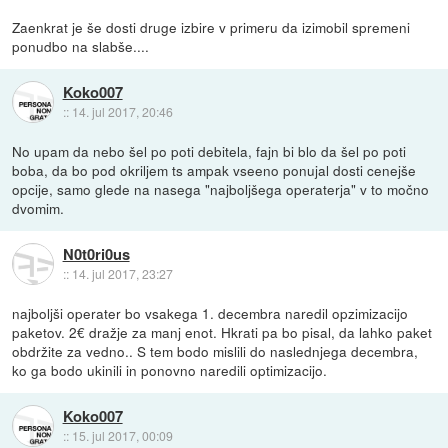
Zaenkrat je še dosti druge izbire v primeru da izimobil spremeni
ponudbo na slabše....
Koko007
::
14. jul 2017, 20:46
No upam da nebo šel po poti debitela, fajn bi blo da šel po poti
boba, da bo pod okriljem ts ampak vseeno ponujal dosti cenejše
opcije, samo glede na nasega "najboljšega operaterja" v to močno
dvomim.
N0t0ri0us
::
14. jul 2017, 23:27
najboljši operater bo vsakega 1. decembra naredil opzimizacijo
paketov. 2€ dražje za manj enot. Hkrati pa bo pisal, da lahko paket
obdržite za vedno.. S tem bodo mislili do naslednjega decembra,
ko ga bodo ukinili in ponovno naredili optimizacijo.
Koko007
::
15. jul 2017, 00:09