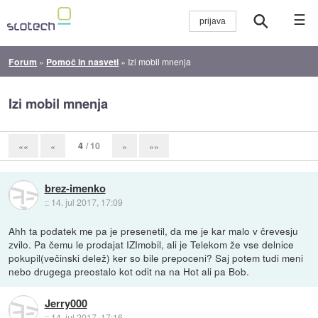
☰
Forum
»
Pomoč in nasveti
»
Izi mobil mnenja
Izi mobil mnenja
4
/ 10
««
«
»
»»
brez-imenko
::
14. jul 2017, 17:09
Ahh ta podatek me pa je presenetil, da me je kar malo v črevesju
zvilo. Pa čemu le prodajat IZImobil, ali je Telekom že vse delnice
pokupil(večinski delež) ker so bile prepoceni? Saj potem tudi meni
nebo drugega preostalo kot odit na na Hot ali pa Bob.
Jerry000
::
14. jul 2017, 17:16