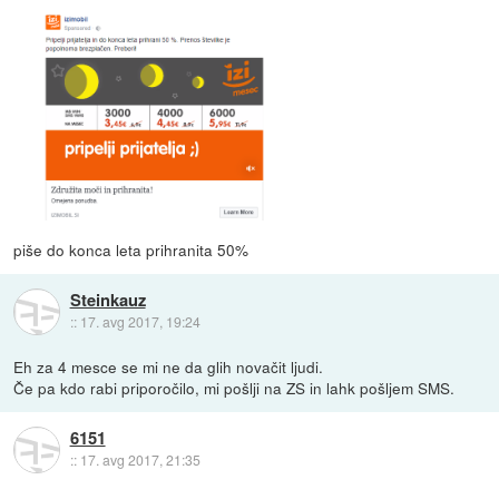
piše do konca leta prihranita 50%
Steinkauz
::
17. avg 2017, 19:24
Eh za 4 mesce se mi ne da glih novačit ljudi.
Če pa kdo rabi priporočilo, mi pošlji na ZS in lahk pošljem SMS.
6151
::
17. avg 2017, 21:35