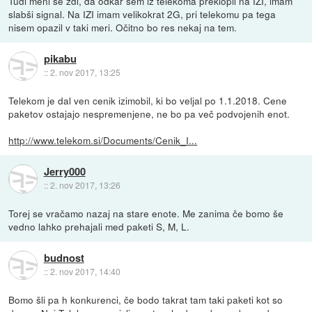
Tudi meni se zdi, da odkar sem iz telekoma preklopil na IZI, imam
slabši signal. Na IZI imam velikokrat 2G, pri telekomu pa tega
nisem opazil v taki meri. Očitno bo res nekaj na tem.
pikabu
::
2. nov 2017, 13:25
Telekom je dal ven cenik izimobil, ki bo veljal po 1.1.2018. Cene
paketov ostajajo nespremenjene, ne bo pa več podvojenih enot.
http://www.telekom.si/Documents/Cenik_I...
Jerry000
::
2. nov 2017, 13:26
Torej se vračamo nazaj na stare enote. Me zanima če bomo še
vedno lahko prehajali med paketi S, M, L.
budnost
::
2. nov 2017, 14:40
Bomo šli pa h konkurenci, če bodo takrat tam taki paketi kot so