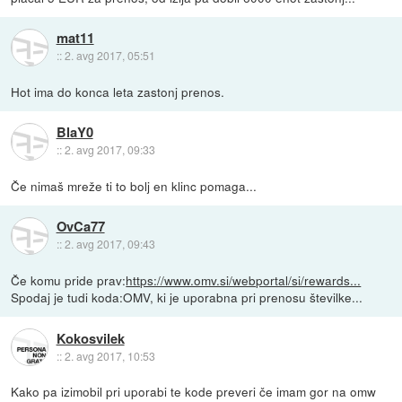
mat11
::
2. avg 2017, 05:51
Hot ima do konca leta zastonj prenos.
BlaY0
::
2. avg 2017, 09:33
Če nimaš mreže ti to bolj en klinc pomaga...
OvCa77
::
2. avg 2017, 09:43
Če komu pride prav:
https://www.omv.si/webportal/si/rewards...
Spodaj je tudi koda:OMV, ki je uporabna pri prenosu številke...
Kokosvilek
::
2. avg 2017, 10:53
Kako pa izimobil pri uporabi te kode preveri če imam gor na omw