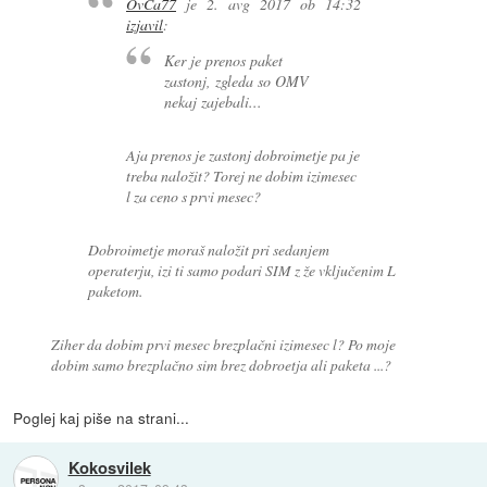
OvCa77
je
2. avg 2017 ob 14:32
izjavil
:
Ker je prenos paket
zastonj, zgleda so OMV
nekaj zajebali...
Aja prenos je zastonj dobroimetje pa je
treba naložit? Torej ne dobim izimesec
l za ceno s prvi mesec?
Dobroimetje moraš naložit pri sedanjem
operaterju, izi ti samo podari SIM z že vključenim L
paketom.
Ziher da dobim prvi mesec brezplačni izimesec l? Po moje
dobim samo brezplačno sim brez dobroetja ali paketa ...?
Poglej kaj piše na strani...
Kokosvilek