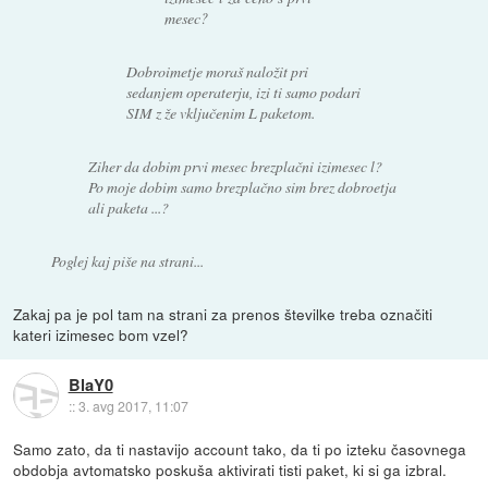
mesec?
Dobroimetje moraš naložit pri
sedanjem operaterju, izi ti samo podari
SIM z že vključenim L paketom.
Ziher da dobim prvi mesec brezplačni izimesec l?
Po moje dobim samo brezplačno sim brez dobroetja
ali paketa ...?
Poglej kaj piše na strani...
Zakaj pa je pol tam na strani za prenos številke treba označiti
kateri izimesec bom vzel?
BlaY0
::
3. avg 2017, 11:07
Samo zato, da ti nastavijo account tako, da ti po izteku časovnega
obdobja avtomatsko poskuša aktivirati tisti paket, ki si ga izbral.