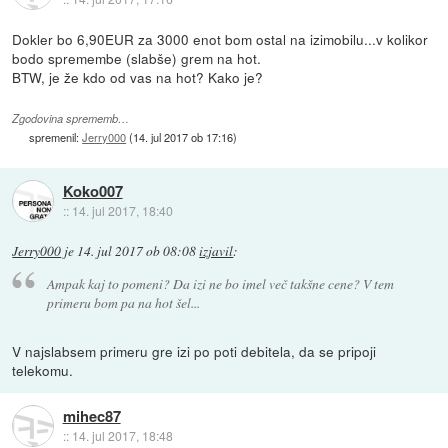
Dokler bo 6,90EUR za 3000 enot bom ostal na izimobilu...v kolikor
bodo spremembe (slabše) grem na hot.
BTW, je že kdo od vas na hot? Kako je?
Zgodovina sprememb…
spremenil:
Jerry000
(
14. jul 2017 ob 17:16
)
Koko007
::
14. jul 2017, 18:40
Jerry000
je
14. jul 2017 ob 08:08
izjavil
:
Ampak kaj to pomeni? Da izi ne bo imel več takšne cene? V tem
primeru bom pa na hot šel...
V najslabsem primeru gre izi po poti debitela, da se pripoji
telekomu.
mihec87
::
14. jul 2017, 18:48