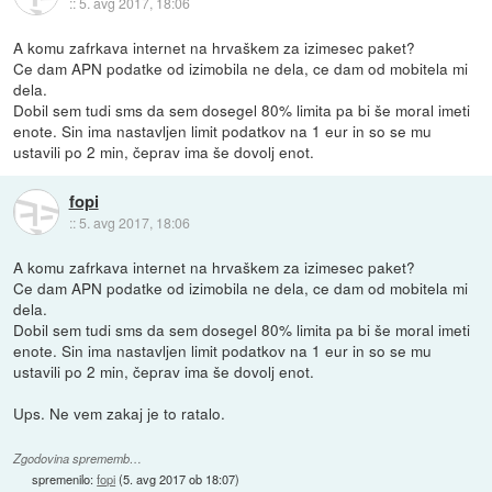
::
5. avg 2017, 18:06
A komu zafrkava internet na hrvaškem za izimesec paket?
Ce dam APN podatke od izimobila ne dela, ce dam od mobitela mi
dela.
Dobil sem tudi sms da sem dosegel 80% limita pa bi še moral imeti
enote. Sin ima nastavljen limit podatkov na 1 eur in so se mu
ustavili po 2 min, čeprav ima še dovolj enot.
fopi
::
5. avg 2017, 18:06
A komu zafrkava internet na hrvaškem za izimesec paket?
Ce dam APN podatke od izimobila ne dela, ce dam od mobitela mi
dela.
Dobil sem tudi sms da sem dosegel 80% limita pa bi še moral imeti
enote. Sin ima nastavljen limit podatkov na 1 eur in so se mu
ustavili po 2 min, čeprav ima še dovolj enot.
Ups. Ne vem zakaj je to ratalo.
Zgodovina sprememb…
spremenilo:
fopi
(
5. avg 2017 ob 18:07
)