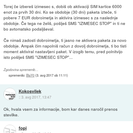
Torej če izbereš izimesec s, dobiš ob aktivaciji SIM kartice 6000
enot za prvih 30 dni. Ko se obdobje (30 dni) paketa izteče, ti
pobere 7 EUR dobroimetja in aktivira izimesec s za naslednje
obdobje. Če tega ne želiš, pošlješ SMS "IZIMESEC STOP" in ti ne
bo avtomatsko podaljševal.
Če nimaš zadosti dobroimetja, ti jasno ne aktivera paketa za novo
obdobje. Ampak čim napolniš račun z dovolj dobroimetja, ti bo tisti
moment aktiviral nastavljeni paket. V izogib temu, pred polnitvijo
isto pošlješ SMS "IZIMESEC STOP"...
Zgodovina sprememb…
spremenilo:
BlaY0
(
3. avg 2017 ob 11:11
)
Kokosvilek
::
3. avg 2017, 13:47
Ok, hvala vsem za informacije, bom kar danes naročil prenos
stevilke.
fopi