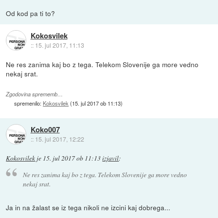
Od kod pa ti to?
Kokosvilek
::
15. jul 2017, 11:13
Ne res zanima kaj bo z tega. Telekom Slovenije ga more vedno
nekaj srat.
Zgodovina sprememb…
spremenilo:
Kokosvilek
(
15. jul 2017 ob 11:13
)
Koko007
::
15. jul 2017, 12:22
Kokosvilek
je
15. jul 2017 ob 11:13
izjavil
:
Ne res zanima kaj bo z tega. Telekom Slovenije ga more vedno
nekaj srat.
Ja in na žalast se iz tega nikoli ne izcini kaj dobrega...