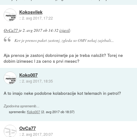
Kokosvilek
::
2. avg 2017, 17:22
OvCa77
je
2. avg 2017 ob 14:32
izjavil
:
Ker je prenos paket zastonj, zgleda so OMV nekaj zajebali...
Aja prenos je zastonj dobroimetje pa je treba naložit? Torej ne
dobim izimesec l za ceno s prvi mesec?
Koko007
::
2. avg 2017, 18:35
A to imajo neke podobne kolaboracije kot telemach in petrol?
Zgodovina sprememb…
spremenilo:
Koko007
(
2. avg 2017 ob 18:37
)
OvCa77
::
2. avg 2017, 20:07