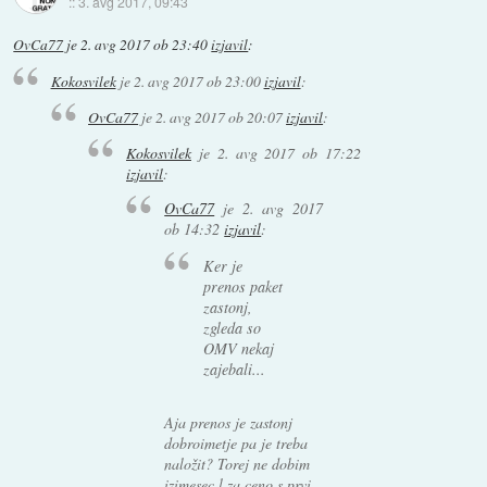
::
3. avg 2017, 09:43
OvCa77
je
2. avg 2017 ob 23:40
izjavil
:
Kokosvilek
je
2. avg 2017 ob 23:00
izjavil
:
OvCa77
je
2. avg 2017 ob 20:07
izjavil
:
Kokosvilek
je
2. avg 2017 ob 17:22
izjavil
:
OvCa77
je
2. avg 2017
ob 14:32
izjavil
:
Ker je
prenos paket
zastonj,
zgleda so
OMV nekaj
zajebali...
Aja prenos je zastonj
dobroimetje pa je treba
naložit? Torej ne dobim
izimesec l za ceno s prvi