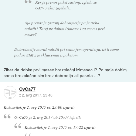
Ker je prenos paket zastonj, zgleda so
OMV nekaj zajebali...
Aja prenos je zastonj dobroimetje pa je treba
naložit? Torej ne dobim izimesec l za ceno s prvi
mesec?
Dobroimetje moraš naložit pri sedanjem operaterju, izi ti samo
podari SIM z že vključenim L paketom.
Ziher da dobim prvi mesec brezplačni izimesec l? Po moje dobim
samo brezplačno sim brez dobroetja ali paketa ...?
OvCa77
::
2. avg 2017, 23:40
Kokosvilek
je
2. avg 2017 ob 23:00
izjavil
:
OvCa77
je
2. avg 2017 ob 20:07
izjavil
:
Kokosvilek
je
2. avg 2017 ob 17:22
izjavil
: