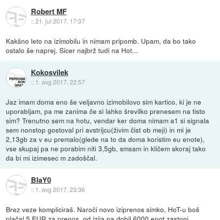
Robert MF
::
21. jul 2017, 17:37
Kakšno leto na izimobilu in nimam pripomb. Upam, da bo tako
ostalo še naprej. Sicer najbrž tudi na Hot...
Kokosvilek
::
1. avg 2017, 22:57
Jaz imam doma eno še veljavno izimobilovo sim kartico, ki je ne
uporabljam, pa me zanima če si lahko šrevilko prenesem na tisto
sim? Trenutno sem na hotu, vendar ker doma nimam a1 si signala
sem nonstop gostoval pri avstrijcu(živim čist ob meji) in mi je
2,13gb za v eu premalo(glede na to da doma koristim eu enote),
vse skupaj pa ne porabim niti 3,5gb, smsam in kličem skoraj tako
da bi mi izimesec m zadoščal.
BlaY0
::
1. avg 2017, 23:36
Brez veze kompliciraš. Naroči novo iziprenos simko, HoT-u boš
plačal 5 EUR za prenos, od izija pa dobil 6000 enot zastonj...