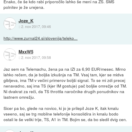
Enako, če še kdo rabi priporočilo lahko še meni na ZS. SMS
polnitev je že urejena.
Joze_K
::
2. nov 2017, 09:46
http://www.zurnal24.si/slovenija/teleko...
MxxW5
::
2. nov 2017, 09:58
Jaz sem na Telemachu, žena pa na IZI za 6,90 EUR/mesec. Mirno
lahko rečem, da je boljša izkušnja na TM. Vsaj tam, kjer se midva
gibljeva, ima TM v večini primerov boljši signal. To se mi zdi precej
nenavadno, saj ima TS (kjer IM gostuje) pač boljše omrežje od TM.
Ni dvakrat za reči, da TS throttla naročnike drugih ponudnikov na
lastnem omrežju.
Sicer pa bo, glede na novico, ki jo je prilepil Joze K, itak kmalu
vseeno, saj se trg mobilne telefonije konsolidira in kmalu bodo
ostali le še veliki trije, TS, A1 in TM. Bojim se, da bo sledil dvig cen.