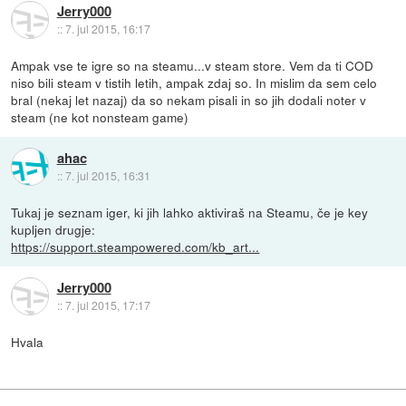
Jerry000
::
7. jul 2015, 16:17
Ampak vse te igre so na steamu...v steam store. Vem da ti COD
niso bili steam v tistih letih, ampak zdaj so. In mislim da sem celo
bral (nekaj let nazaj) da so nekam pisali in so jih dodali noter v
steam (ne kot nonsteam game)
ahac
::
7. jul 2015, 16:31
Tukaj je seznam iger, ki jih lahko aktiviraš na Steamu, če je key
kupljen drugje:
https://support.steampowered.com/kb_art...
Jerry000
::
7. jul 2015, 17:17
Hvala