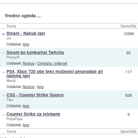
Vredno ogleda ...
Tema
Sporočila
»
Steam - Nakup iger
12296
Jst
Oddelek:
Igre
»
Steam bo konkuriral Twitchu
20
PrimozR
Oddelek:
Novice
/
Omrežja / internet
»
PS4, Xbox 720 obe brez možnosti preprodaje ali
117
najema iger
Mandi
Oddelek:
Novice
/
Igre
»
CSS - Counter Strike Source
628
Tilen
Oddelek:
Igre
»
Counter Strike za telebane
9
PujsaPepa
Oddelek:
Igre
Tema
Sporočila