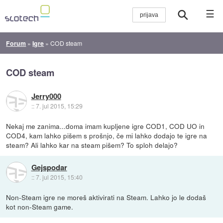
☰
Forum
»
Igre
»
COD steam
COD steam
Jerry000
::
7. jul 2015, 15:29
Nekaj me zanima...doma imam kupljene igre COD1, COD UO in
COD4, kam lahko pišem s prošnjo, če mi lahko dodajo te igre na
steam? Ali lahko kar na steam pišem? To sploh delajo?
Gejspodar
::
7. jul 2015, 15:40
Non-Steam igre ne moreš aktivirati na Steam. Lahko jo le dodaš
kot non-Steam game.