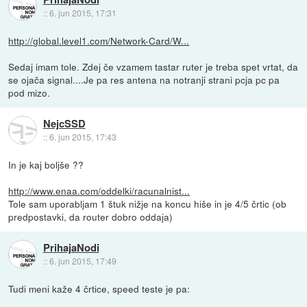
::
6. jun 2015, 17:31
http://global.level1.com/Network-Card/W...
Sedaj imam tole. Zdej če vzamem tastar ruter je treba spet vrtat, da
se ojača signal....Je pa res antena na notranji strani pcja pc pa
pod mizo.
NejcSSD
::
6. jun 2015, 17:43
In je kaj boljše ??
http://www.enaa.com/oddelki/racunalnist...
Tole sam uporabljam 1 štuk nižje na koncu hiše in je 4/5 črtic (ob
predpostavki, da router dobro oddaja)
PrihajaNodi
::
6. jun 2015, 17:49
Tudi meni kaže 4 črtice, speed teste je pa: