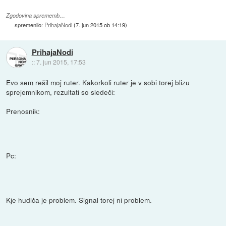
Zgodovina sprememb…
spremenilo:
PrihajaNodi
(
7. jun 2015 ob 14:19
)
PrihajaNodi
::
7. jun 2015, 17:53
Evo sem rešil moj ruter. Kakorkoli ruter je v sobi torej blizu
sprejemnikom, rezultati so sledeči:
Prenosnik:
Pc:
Kje hudiča je problem. Signal torej ni problem.