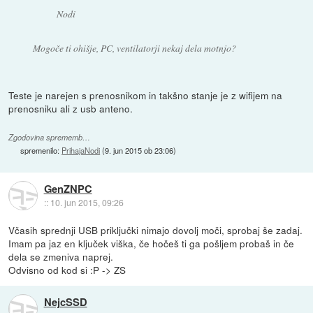
Nodi
Mogoče ti ohišje, PC, ventilatorji nekaj dela motnjo?
Teste je narejen s prenosnikom in takšno stanje je z wifijem na
prenosniku ali z usb anteno.
Zgodovina sprememb…
spremenilo:
PrihajaNodi
(
9. jun 2015 ob 23:06
)
GenZNPC
::
10. jun 2015, 09:26
Včasih sprednji USB priključki nimajo dovolj moči, sprobaj še zadaj.
Imam pa jaz en ključek viška, če hočeš ti ga pošljem probaš in če
dela se zmeniva naprej.
Odvisno od kod si :P -> ZS
NejcSSD