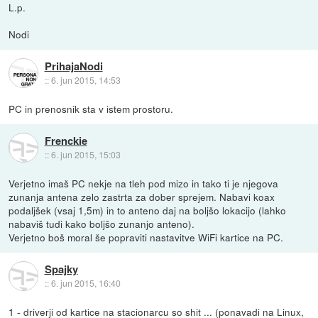
L.p.
Nodi
PrihajaNodi
::
6. jun 2015, 14:53
PC in prenosnik sta v istem prostoru.
Frenckie
::
6. jun 2015, 15:03
Verjetno imaš PC nekje na tleh pod mizo in tako ti je njegova
zunanja antena zelo zastrta za dober sprejem. Nabavi koax
podaljšek (vsaj 1,5m) in to anteno daj na boljšo lokacijo (lahko
nabaviš tudi kako boljšo zunanjo anteno).
Verjetno boš moral še popraviti nastavitve WiFi kartice na PC.
Spajky
::
6. jun 2015, 16:40
1 - driverji od kartice na stacionarcu so shit ... (ponavadi na Linux,