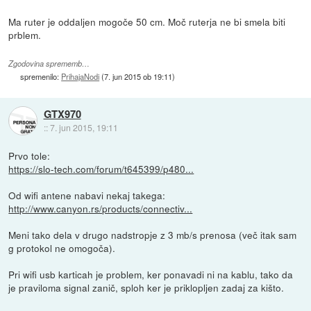
Ma ruter je oddaljen mogoče 50 cm. Moč ruterja ne bi smela biti
prblem.
Zgodovina sprememb…
spremenilo:
PrihajaNodi
(
7. jun 2015 ob 19:11
)
GTX970
::
7. jun 2015, 19:11
Prvo tole:
https://slo-tech.com/forum/t645399/p480...
Od wifi antene nabavi nekaj takega:
http://www.canyon.rs/products/connectiv...
Meni tako dela v drugo nadstropje z 3 mb/s prenosa (več itak sam
g protokol ne omogoča).
Pri wifi usb karticah je problem, ker ponavadi ni na kablu, tako da
je praviloma signal zanič, sploh ker je priklopljen zadaj za kišto.