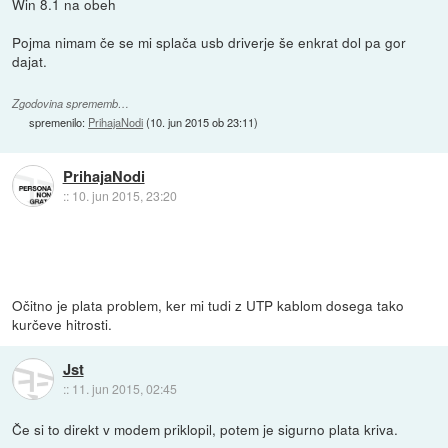
Win 8.1 na obeh
Pojma nimam če se mi splača usb driverje še enkrat dol pa gor
dajat.
Zgodovina sprememb…
spremenilo:
PrihajaNodi
(
10. jun 2015 ob 23:11
)
PrihajaNodi
::
10. jun 2015, 23:20
Očitno je plata problem, ker mi tudi z UTP kablom dosega tako
kurčeve hitrosti.
Jst
::
11. jun 2015, 02:45
Če si to direkt v modem priklopil, potem je sigurno plata kriva.