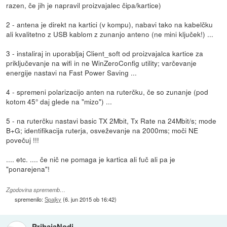
razen, če jih je napravil proizvajalec čipa/kartice)
2 - antena je direkt na kartici (v kompu), nabavi tako na kabelčku
ali kvalitetno z USB kablom z zunanjo anteno (ne mini ključek!) ...
3 - instaliraj in uporabljaj Client_soft od proizvajalca kartice za
priključevanje na wifi in ne WinZeroConfig utility; varčevanje
energije nastavi na Fast Power Saving ...
4 - spremeni polarizacijo anten na ruterčku, če so zunanje (pod
kotom 45° daj glede na "mizo") ...
5 - na ruterčku nastavi basic TX 2Mbit, Tx Rate na 24Mbit/s; mode
B+G; identifikacija ruterja, osveževanje na 2000ms; moči NE
povečuj !!!
.... etc. .... če nič ne pomaga je kartica ali fuč ali pa je
"ponarejena"!
Zgodovina sprememb…
spremenilo:
Spajky
(
6. jun 2015 ob 16:42
)
PrihajaNodi