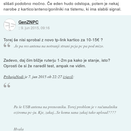
slišati podobno močno. Če eden hudo odstopa, potem je nekaj
narobe z kartico/anteno/gonilniki na tistemu, ki ima slabši signal.
GenZNPC
::
9. jun 2015, 09:16
Torej še nisi sprobal z novo tp-link kartico za 10-15€ ?
.Je pa res antena na notranji strani pcja pc pa pod mizo.
Zadevo, daj čim bližje ruterju 1-2m pa kako je stanje, isto?
Oprosti če si že naredil test, ampak ne vidim.
PrihajaNodi
je
7. jun 2015 ob 22:27
izjavil
:
Pa še USB antena na prenosniku. Torej problem je v računalniku
oziroma pc-ju. Kje, zakaj...Se komu sana zakaj tako upload????
Hvala