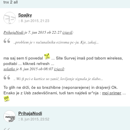
tnx 2 all
Spajky
::
8. jun 2015, 21:23
PrihajaNodi
je
7. jun 2015 ob 22:27
izjavil
:
..problem je v računalniku oziroma pc-ju. Kje, zakaj...
ma saj sem ti povedal
... Site Survej imaš pod tabom wireless,
podtabi ... klikneš refresh ...
solatko
je
8. jun 2015 ob 08:07
izjavil
:
.. Wi-fi pci-e kartice so zanič, lovljenje signala je slabo...
To glih ne drži, če so brezhibne (neponarejene) in drajverji Ok.
Enako je z Usb zadevščinami, tudi tam najdeš sr*nja :
moj primer
...
PrihajaNodi
::
8. jun 2015, 23:52