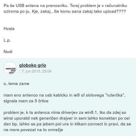
Pa še USB antena na prenosniku. Torej problem je v računalniku
oziroma pc-ju. Kje, zakaj...Se komu sana zakaj tako upload????
Hvala
L.p.
Nodi
globoko grlo
::
7. jun 2015, 23:04
o, tema zame
mam eno antenco na usb kablcku in wifi of siolovega "ruterčka",
signala mam za 3 črtice
problem je, k ta antenca nima driverjev za win8.1, tko da zdej so
winsi uporabil nek generičen drajver in sem lahko konektan po cel
dan bp, lahko se pa jebem pol ure in klikam connect in pravi, da se
ne more povezat na to omrežje