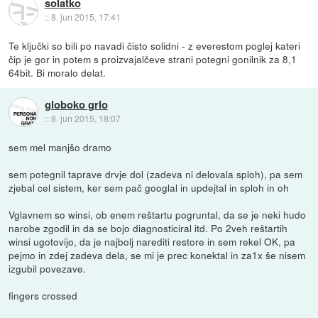
solatko
::
8. jun 2015, 17:41
Te ključki so bili po navadi čisto solidni - z everestom poglej kateri
čip je gor in potem s proizvajalčeve strani potegni gonilnik za 8,1
64bit. Bi moralo delat.
globoko grlo
::
8. jun 2015, 18:07
sem mel manjšo dramo
sem potegnil taprave drvje dol (zadeva ni delovala sploh), pa sem
zjebal cel sistem, ker sem pač googlal in updejtal in sploh in oh
Vglavnem so winsi, ob enem reštartu pogruntal, da se je neki hudo
narobe zgodil in da se bojo diagnosticiral itd. Po 2veh reštartih
winsi ugotovijo, da je najbolj narediti restore in sem rekel OK, pa
pejmo in zdej zadeva dela, se mi je prec konektal in za1x še nisem
izgubil povezave.
fingers crossed