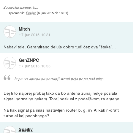
Zgodovina sprememb…
spremenilo:
Spajky
(
6. jun 2015 ob 18:01
)
Mitch
::
7. jun 2015, 10:31
Nabavi
tole
. Garantirano deluje dobro tudi čez dva "štuka"...
GenZNPC
::
7. jun 2015, 10:35
Je pa res antena na notranji strani pcja pc pa pod mizo.
Dej ti to najprej probaj tako da bo antena zunaj nekje poslala
signal normalno nekam. Torej poskusi z podaljškom za anteno.
Na kak signal pa imaš nastavljen router b, g, n? Al kak n-draft
turbo al kaj podobnega?
Spajky