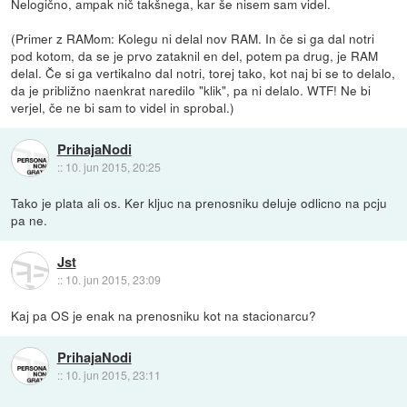
Nelogično, ampak nič takšnega, kar še nisem sam videl.
(Primer z RAMom: Kolegu ni delal nov RAM. In če si ga dal notri
pod kotom, da se je prvo zataknil en del, potem pa drug, je RAM
delal. Če si ga vertikalno dal notri, torej tako, kot naj bi se to delalo,
da je približno naenkrat naredilo "klik", pa ni delalo. WTF! Ne bi
verjel, če ne bi sam to videl in sprobal.)
PrihajaNodi
::
10. jun 2015, 20:25
Tako je plata ali os. Ker kljuc na prenosniku deluje odlicno na pcju
pa ne.
Jst
::
10. jun 2015, 23:09
Kaj pa OS je enak na prenosniku kot na stacionarcu?
PrihajaNodi
::
10. jun 2015, 23:11