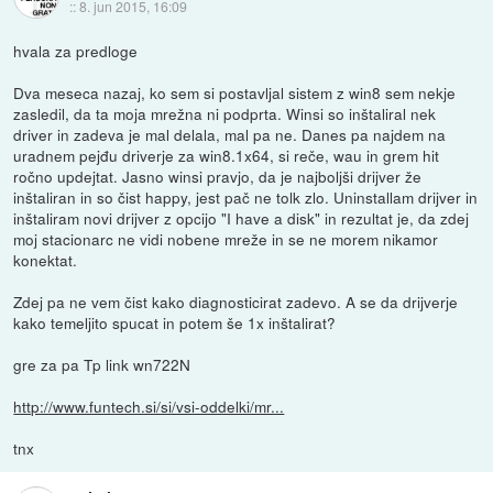
::
8. jun 2015, 16:09
hvala za predloge
Dva meseca nazaj, ko sem si postavljal sistem z win8 sem nekje
zasledil, da ta moja mrežna ni podprta. Winsi so inštaliral nek
driver in zadeva je mal delala, mal pa ne. Danes pa najdem na
uradnem pejđu driverje za win8.1x64, si reče, wau in grem hit
ročno updejtat. Jasno winsi pravjo, da je najboljši drijver že
inštaliran in so čist happy, jest pač ne tolk zlo. Uninstallam drijver in
inštaliram novi drijver z opcijo "I have a disk" in rezultat je, da zdej
moj stacionarc ne vidi nobene mreže in se ne morem nikamor
konektat.
Zdej pa ne vem čist kako diagnosticirat zadevo. A se da drijverje
kako temeljito spucat in potem še 1x inštalirat?
gre za pa Tp link wn722N
http://www.funtech.si/si/vsi-oddelki/mr...
tnx