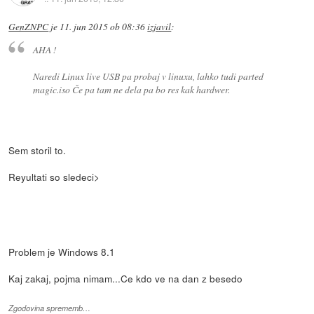
GenZNPC
je
11. jun 2015 ob 08:36
izjavil
:
AHA !
Naredi Linux live USB pa probaj v linuxu, lahko tudi parted
magic.iso Če pa tam ne dela pa bo res kak hardwer.
Sem storil to.
Reyultati so sledeci>
Problem je Windows 8.1
Kaj zakaj, pojma nimam...Ce kdo ve na dan z besedo
Zgodovina sprememb…