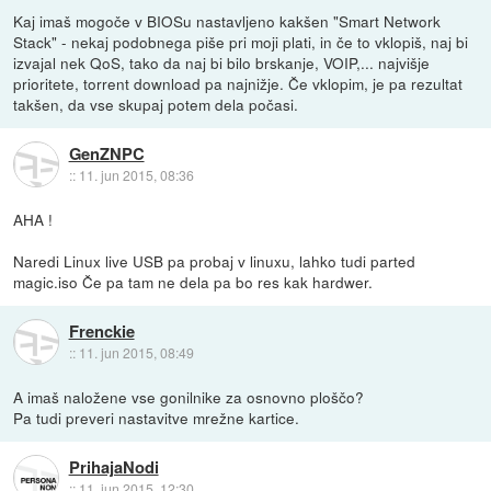
Kaj imaš mogoče v BIOSu nastavljeno kakšen "Smart Network
Stack" - nekaj podobnega piše pri moji plati, in če to vklopiš, naj bi
izvajal nek QoS, tako da naj bi bilo brskanje, VOIP,... najvišje
prioritete, torrent download pa najnižje. Če vklopim, je pa rezultat
takšen, da vse skupaj potem dela počasi.
GenZNPC
::
11. jun 2015, 08:36
AHA !
Naredi Linux live USB pa probaj v linuxu, lahko tudi parted
magic.iso Če pa tam ne dela pa bo res kak hardwer.
Frenckie
::
11. jun 2015, 08:49
A imaš naložene vse gonilnike za osnovno ploščo?
Pa tudi preveri nastavitve mrežne kartice.
PrihajaNodi
::
11. jun 2015, 12:30