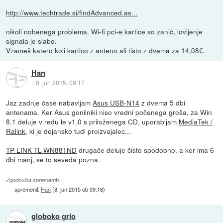
http://www.techtrade.si/findAdvanced.as...
nikoli nobenega problema. Wi-fi pci-e kartice so zanič, lovljenje
signala je slabo.
Vzameš katero koli kartico z anteno ali tisto z dvema za 14,08€.
Han
::
8. jun 2015, 09:17
Jaz zadnje čase nabavljam
Asus USB-N14
z dvema 5 dbi
antenama. Ker Asus gonilniki niso vredni počenega groša, za Win
8.1 deluje v redu le v1.0 s priloženega CD, uporabljam
MediaTek /
Ralink
, ki je dejansko tudi proizvajalec...
TP-LINK TL-WN881ND
drugače deluje čisto spodobno, a ker ima 6
dbi manj, se to seveda pozna.
Zgodovina sprememb…
spremenil:
Han
(
8. jun 2015 ob 09:18
)
globoko grlo