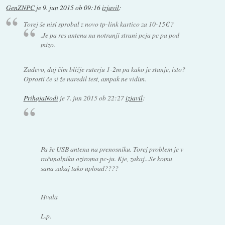
GenZNPC
je
9. jun 2015 ob 09:16
izjavil
:
Torej še nisi sprobal z novo tp-link kartico za 10-15€ ?
.Je pa res antena na notranji strani pcja pc pa pod
mizo.
Zadevo, daj čim bližje ruterju 1-2m pa kako je stanje, isto?
Oprosti če si že naredil test, ampak ne vidim.
PrihajaNodi
je
7. jun 2015 ob 22:27
izjavil
:
Pa še USB antena na prenosniku. Torej problem je v
računalniku oziroma pc-ju. Kje, zakaj...Se komu
sana zakaj tako upload????
Hvala
L.p.