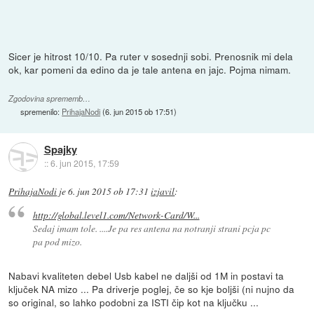
Sicer je hitrost 10/10. Pa ruter v sosednji sobi. Prenosnik mi dela
ok, kar pomeni da edino da je tale antena en jajc. Pojma nimam.
Zgodovina sprememb…
spremenilo:
PrihajaNodi
(
6. jun 2015 ob 17:51
)
Spajky
::
6. jun 2015, 17:59
PrihajaNodi
je
6. jun 2015 ob 17:31
izjavil
:
http://global.level1.com/Network-Card/W...
Sedaj imam tole. ....Je pa res antena na notranji strani pcja pc
pa pod mizo.
Nabavi kvaliteten debel Usb kabel ne daljši od 1M in postavi ta
ključek NA mizo ... Pa driverje poglej, če so kje boljši (ni nujno da
so original, so lahko podobni za ISTI čip kot na ključku ...