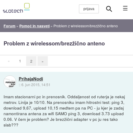
☰
Forum
»
Pomoč in nasveti
»
Problem z wirelessom/brezžično anteno
Problem z wirelessom/brezžično anteno
«
1
2
»
PrihajaNodi
::
6. jun 2015, 14:51
Imam stacionarni pc in prenosnik. Oddaljenost od ruterja je nekaj
metrov. Linija je 10/10. Na prenosniku imam hitrostni test: ping 3,
download 9,67, upload 10,15 medtem pa na PC - ju kjer je zadaj
namontirana antena za wifi SAMO ping 3, download 3.73 upload
0.06. V čem je problem? Je brezžični adapter v pc ju res tako
slab???