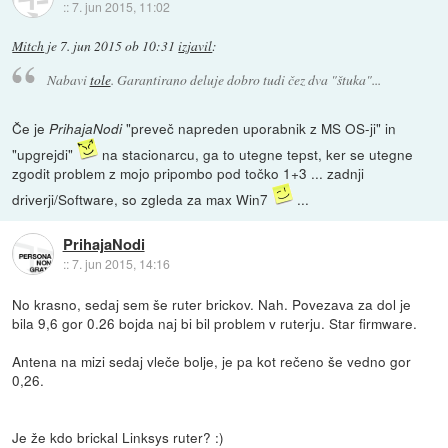
::
7. jun 2015, 11:02
Mitch
je
7. jun 2015 ob 10:31
izjavil
:
Nabavi
tole
. Garantirano deluje dobro tudi čez dva "štuka"...
Če je
"preveč napreden uporabnik z MS OS-ji" in
PrihajaNodi
"upgrejdi"
na stacionarcu, ga to utegne tepst, ker se utegne
zgodit problem z mojo pripombo pod točko 1+3 ... zadnji
driverji/Software, so zgleda za max Win7
...
PrihajaNodi
::
7. jun 2015, 14:16
No krasno, sedaj sem še ruter brickov. Nah. Povezava za dol je
bila 9,6 gor 0.26 bojda naj bi bil problem v ruterju. Star firmware.
Antena na mizi sedaj vleče bolje, je pa kot rečeno še vedno gor
0,26.
Je že kdo brickal Linksys ruter? :)