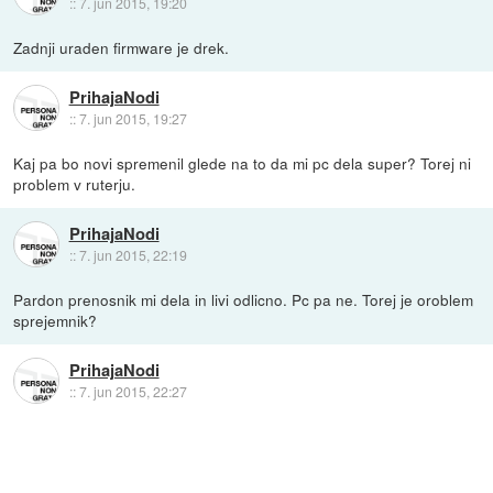
::
7. jun 2015, 19:20
Zadnji uraden firmware je drek.
PrihajaNodi
::
7. jun 2015, 19:27
Kaj pa bo novi spremenil glede na to da mi pc dela super? Torej ni
problem v ruterju.
PrihajaNodi
::
7. jun 2015, 22:19
Pardon prenosnik mi dela in livi odlicno. Pc pa ne. Torej je oroblem
sprejemnik?
PrihajaNodi
::
7. jun 2015, 22:27