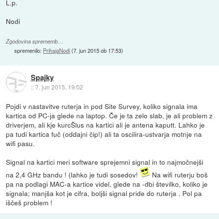
L.p.
Nodi
Zgodovina sprememb…
spremenilo:
PrihajaNodi
(
7. jun 2015 ob 17:53
)
Spajky
::
7. jun 2015, 19:02
Pojdi v nastavitve ruterja in pod Site Survey, koliko signala ima
kartica od PC-ja glede na laptop. Če je ta zelo slab, je ali problem z
driverjem, ali kje kurcŠlus na kartici ali je antena kaputt. Lahko je
pa tudi kartica fuč (oddajni čip!) ali ta oscilira-ustvarja motnje na
wifi pasu.
Signal na kartici meri software sprejemni signal in to najmočnejši
na 2,4 GHz bandu ! (lahko je tudi sosedov!
Na wifi ruterju boš
pa na podlagi MAC-a kartice videl, glede na -dbi številko, koliko je
signala; manjša kot je cifra, boljši signal pride do ruterja . Pol pa
iščeš problem !