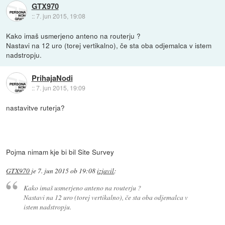
GTX970
::
7. jun 2015, 19:08
Kako imaš usmerjeno anteno na routerju ?
Nastavi na 12 uro (torej vertikalno), če sta oba odjemalca v istem
nadstropju.
PrihajaNodi
::
7. jun 2015, 19:09
nastavitve ruterja?
Pojma nimam kje bi bil Site Survey
GTX970
je
7. jun 2015 ob 19:08
izjavil
:
Kako imaš usmerjeno anteno na routerju ?
Nastavi na 12 uro (torej vertikalno), če sta oba odjemalca v
istem nadstropju.