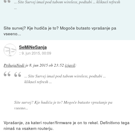
... Site Survej imaš pod tabom wireless, podtabi ... klikneš refresh
...
Site survej? Kje hudiča je to? Mogoče butasto vprašanje pa
vseeno...
SeMiNeSanja
::
9. jun 2015, 00:09
PrihajaNodi
je
8. jun 2015 ob 23:52
izjavil
:
... Site Survej imaš pod tabom wireless, podtabi ...
klikneš refresh ...
Site survej? Kje hudiča je to? Mogoče butasto vprašanje pa
vseeno...
Vprašanje, za kateri router/firmware je on to rekel. Definitivno tega
nimaš na vsakem routerju.