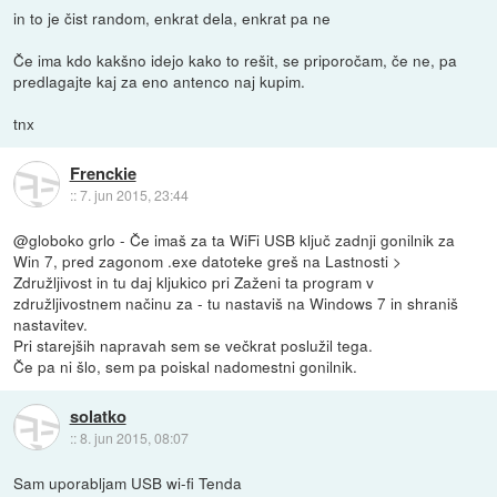
in to je čist random, enkrat dela, enkrat pa ne
Če ima kdo kakšno idejo kako to rešit, se priporočam, če ne, pa
predlagajte kaj za eno antenco naj kupim.
tnx
Frenckie
::
7. jun 2015, 23:44
@globoko grlo - Če imaš za ta WiFi USB ključ zadnji gonilnik za
Win 7, pred zagonom .exe datoteke greš na Lastnosti >
Združljivost in tu daj kljukico pri Zaženi ta program v
združljivostnem načinu za - tu nastaviš na Windows 7 in shraniš
nastavitev.
Pri starejših napravah sem se večkrat poslužil tega.
Če pa ni šlo, sem pa poiskal nadomestni gonilnik.
solatko
::
8. jun 2015, 08:07
Sam uporabljam USB wi-fi Tenda