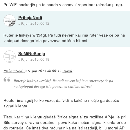
Pri WiFi hackerjih pa to spada v osnovni repertoar (airodump-ng).
PrihajaNodi
::
9. jun 2015, 00:12
Ruter je linksys wrt54gl. Pa tudi nevem kaj ima ruter veze če pa na
laptopud dosega ista povezava odlično hitrost.
SeMiNeSanja
::
9. jun 2015, 00:18
PrihajaNodi
je
9. jun 2015 ob 00:12
izjavil
:
Ruter je linksys wrt54gl. Pa tudi nevem kaj ima ruter veze če pa
na laptopud dosega ista povezava odlično hitrost.
Router ima zgolj toliko veze, da 'vidi' s kakšno močjo ga doseže
signal klienta.
Tisto, kar ti na klientu gledaš 'črtice signala' za različne AP-je, je pri
Site survey-u ravno obratno - pove kako močan signal klienta pride
do routerja. Če imaš dva računalnika na isti razdalji, bi ju moral AP