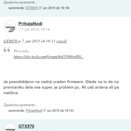
Zgodovina sprememb…
spremenilo:
GTX970
(
7. jun 2015 ob 19:18
)
PrihajaNodi
::
7. jun 2015, 19:14
GTX970
je
7. jun 2015 ob 19:11
izjavil
:
Prvo tole:
https://slo-tech.com/forum/t645399/p480...
Je posodobljeno na zadnji uraden firmware. Glede na to da na
prenosniku dela vse super, je problem pc. Ali usb antena ali pa
matična.
Zgodovina sprememb…
spremenilo:
PrihajaNodi
(
7. jun 2015 ob 19:14
)
GTX970