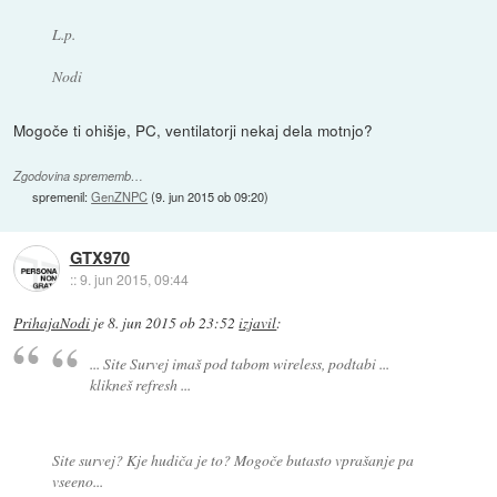
L.p.
Nodi
Mogoče ti ohišje, PC, ventilatorji nekaj dela motnjo?
Zgodovina sprememb…
spremenil:
GenZNPC
(
9. jun 2015 ob 09:20
)
GTX970
::
9. jun 2015, 09:44
PrihajaNodi
je
8. jun 2015 ob 23:52
izjavil
:
... Site Survej imaš pod tabom wireless, podtabi ...
klikneš refresh ...
Site survej? Kje hudiča je to? Mogoče butasto vprašanje pa
vseeno...