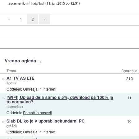
spremenilo:
PrihajaNodi
(
11. jun 2015 ob 12:31
)
«
1
2
»
Vredno ogleda ...
Tema
Sporočila
»
A1 TV AS LTE
210
Apofis
Oddelek:
Omrežja in internet
»
[WIFI] Upload dela samo s 5%, download pa 100% je
11
to normalno?
neocodexx
Oddelek:
Pomoč in nasveti
»
Slab DL ko je v uporabi sekundarni PC
10
grašek
Oddelek:
Omrežja in internet