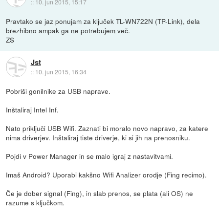
::
10. jun 2015, 15:17
Pravtako se jaz ponujam za ključek TL-WN722N (TP-Link), dela
brezhibno ampak ga ne potrebujem več.
ZS
Jst
::
10. jun 2015, 16:34
Pobriši gonilnike za USB naprave.
Inštaliraj Intel Inf.
Nato priključi USB Wifi. Zaznati bi moralo novo napravo, za katere
nima driverjev. Inštaliraj tiste driverje, ki si jih na prenosniku.
Pojdi v Power Manager in se malo igraj z nastavitvami.
Imaš Android? Uporabi kakšno Wifi Analizer orodje (Fing recimo).
Če je dober signal (Fing), in slab prenos, se plata (ali OS) ne
razume s ključkom.