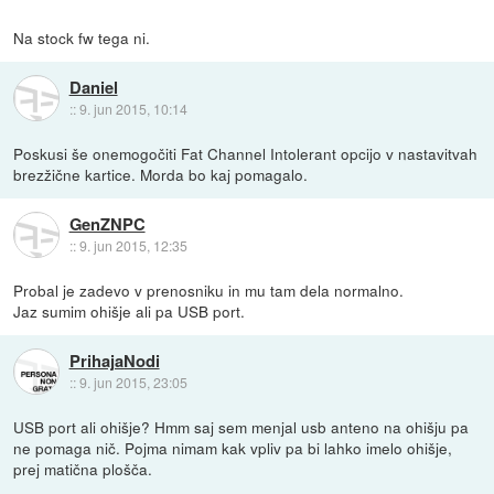
Na stock fw tega ni.
Daniel
::
9. jun 2015, 10:14
Poskusi še onemogočiti Fat Channel Intolerant opcijo v nastavitvah
brezžične kartice. Morda bo kaj pomagalo.
GenZNPC
::
9. jun 2015, 12:35
Probal je zadevo v prenosniku in mu tam dela normalno.
Jaz sumim ohišje ali pa USB port.
PrihajaNodi
::
9. jun 2015, 23:05
USB port ali ohišje? Hmm saj sem menjal usb anteno na ohišju pa
ne pomaga nič. Pojma nimam kak vpliv pa bi lahko imelo ohišje,
prej matična plošča.