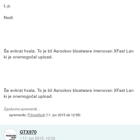
L.p.
Nodi
Še enkrat hvala. To je bil Asrockov bloatware imenovan XFast Lan
ki je onemogočal upload.
Še enkrat hvala. To je bil Asrockov bloatware imenovan XFast Lan
ki je onemogočal upload.
Zgodovina sprememb…
spremenilo:
PrihajaNodi
(
11. jun 2015 ob 12:59
)
GTX970
::
11. jun 2015, 13:02