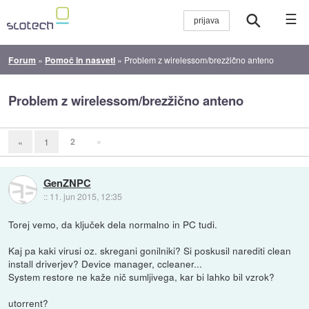
☰
Forum
»
Pomoč in nasveti
»
Problem z wirelessom/brezžično anteno
Problem z wirelessom/brezžično anteno
2
»
«
1
GenZNPC
::
11. jun 2015, 12:35
Torej vemo, da ključek dela normalno in PC tudi.
Kaj pa kaki virusi oz. skregani gonilniki? Si poskusil narediti clean
install driverjev? Device manager, ccleaner...
System restore ne kaže nič sumljivega, kar bi lahko bil vzrok?
utorrent?