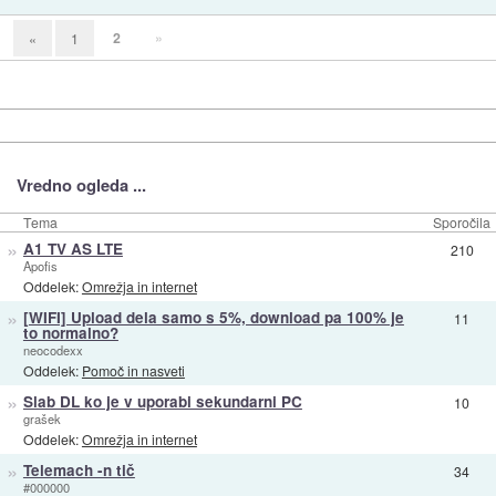
2
»
«
1
Vredno ogleda ...
Tema
Sporočila
»
A1 TV AS LTE
210
Apofis
Oddelek:
Omrežja in internet
»
[WIFI] Upload dela samo s 5%, download pa 100% je
11
to normalno?
neocodexx
Oddelek:
Pomoč in nasveti
»
Slab DL ko je v uporabi sekundarni PC
10
grašek
Oddelek:
Omrežja in internet
»
Telemach -n tič
34
#000000