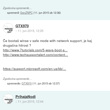
Zgodovina sprememb…
spremenil:
GenZNPC
(
11. jun 2015 ob 12:36
)
GTX970
::
11. jun 2015, 12:35
Če bootaš winse v safe mode with network support, je kaj
drugačna hitrost ?
http://www.7tutorials.com/5-ways-boot-s...
http://www.techsupportalert.com/content...
https://support.microsoft.com/en-us/kb/...
Zgodovina sprememb…
spremenilo:
GTX970
(
11. jun 2015 ob 12:37
)
PrihajaNodi
::
11. jun 2015, 12:44