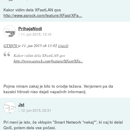
Kakor vidim dela XFastLAN qos
http://www.asrock.com/feature/XFast/XFa...
PrihajaNodi
::
11. jun 2015, 13:10
GTX970
je
11. jun 2015 ob 13:02
izjavil
:
Kakor vidim dela XFastLAN qos
http://www.asrock.com/feature/XFast/XFa...
Pojma nimam zakaj je bilo to orodje težava. Verjamem pa da
kazalci hitrosti niso dajali napačnih informacij.
Jst
::
12. jun 2015, 02:31
Pri meni je isto, če vklopim "Smart Network *nekaj*", ki naj bi delal
QoS, potem dela vse počasi.