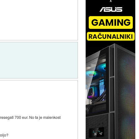
resegati 700 eur. No ta je malenkost
voljo?