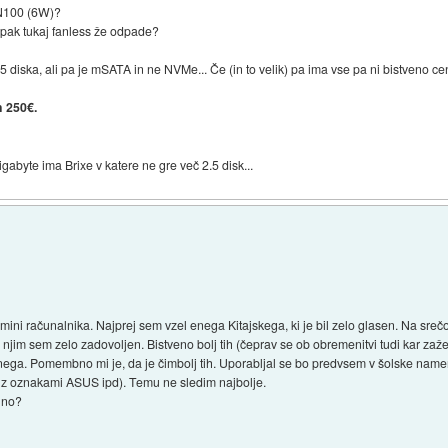
 N100 (6W)?
mpak tukaj fanless že odpade?
š 2.5 diska, ali pa je mSATA in ne NVMe... Če (in to velik) pa ima vse pa ni bistveno 
h 250€.
gabyte ima Brixe v katere ne gre več 2.5 disk...
 mini računalnika. Najprej sem vzel enega Kitajskega, ki je bil zelo glasen. Na sre
jim sem zelo zadovoljen. Bistveno bolj tih (čeprav se ob obremenitvi tudi kar zažen
nega. Pomembno mi je, da je čimbolj tih. Uporabljal se bo predvsem v šolske name
i z oznakami ASUS ipd). Temu ne sledim najbolje.
alno?