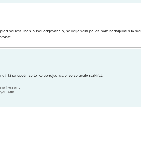
red pol leta. Meni super odgovarjajo, ne verjamem pa, da bom nadaljeval s to scen
probat.
meti, ki pa spet niso toliko cenejse, da bi se splacalo razkirat.
rvatives and
 you with