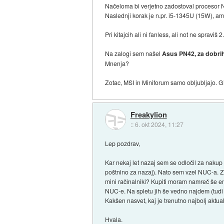
Načeloma bi verjetno zadostoval procesor
Naslednji korak je n.pr. i5-1345U (15W), a
Pri kitajcih ali ni fanless, ali not ne spravi
Na zalogi sem našel
Asus PN42, za dobri
Mnenja?
Zotac, MSI in Miniforum samo obljubljajo. Gi
Freakylion
::
6. okt 2024, 11:27
Lep pozdrav,
Kar nekaj let nazaj sem se odločil za nakup
poštnino za nazaj). Nato sem vzel NUC-a. Z n
mini račinalniki? Kupiti moram namreč še e
NUC-e. Na spletu jih še vedno najdem (tud
Kakšen nasvet, kaj je trenutno najbolj aktu
Hvala.