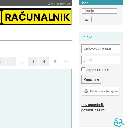
Išči:
Zadnje novice
Prijava
...
5
»
«
1
3
4
Zapomni si me
nov uporabnik
pozabili geslo?