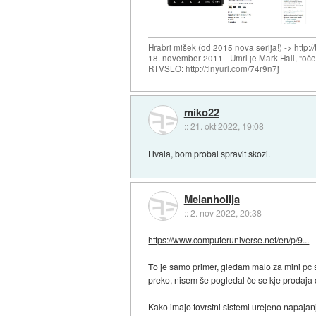
Hrabri mišek (od 2015 nova serija!) -> http:/
18. november 2011 - Umrl je Mark Hall, "oč
RTVSLO: http://tinyurl.com/74r9n7j
miko22
::
21. okt 2022, 19:08
Hvala, bom probal spravit skozi.
Melanholija
::
2. nov 2022, 20:38
https://www.computeruniverse.net/en/p/9...
To je samo primer, gledam malo za mini pc s
preko, nisem še pogledal če se kje prodaja 
Kako imajo tovrstni sistemi urejeno napajanje