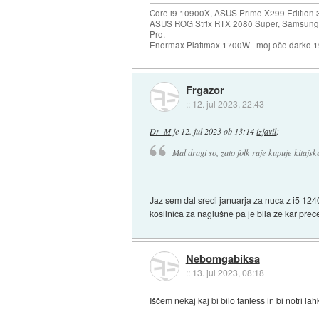
Core i9 10900X, ASUS Prime X299 Edition 
ASUS ROG Strix RTX 2080 Super, Samsung
Pro,
Enermax Platimax 1700W | moj oče darko 
Frgazor
::
12. jul 2023, 22:43
Dr_M
je
12. jul 2023 ob 13:14
izjavil
:
Mal dragi so, zato folk raje kupuje kitajske
Jaz sem dal sredi januarja za nuca z i5 124
kosilnica za naglušne pa je bila že kar prece
Nebomgabiksa
::
13. jul 2023, 08:18
Iščem nekaj kaj bi bilo fanless in bi notri 