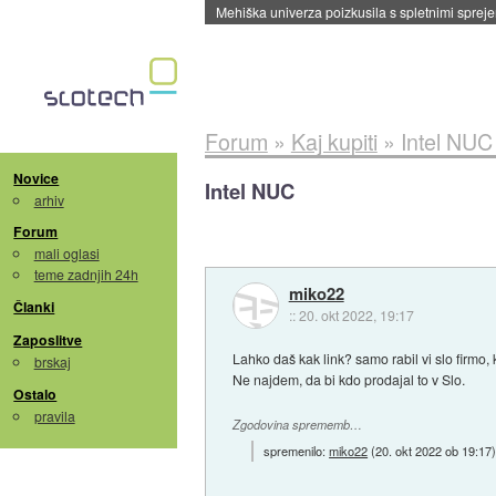
Evropska vesoljska agencija razvija svojo rak
Forum
»
Kaj kupiti
»
Intel NUC
Novice
Intel NUC
arhiv
Forum
mali oglasi
teme zadnjih 24h
miko22
Članki
::
20. okt 2022, 19:17
Zaposlitve
Lahko daš kak link? samo rabil vi slo firmo
brskaj
Ne najdem, da bi kdo prodajal to v Slo.
Ostalo
pravila
Zgodovina sprememb…
spremenilo:
miko22
(
20. okt 2022 ob 19:17