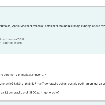
nutno še) Apple Mac mini, vsi ostali ostali mini računalniki imajo zunanje opeke raz
/tinyurl.com/na7r54l
e" Hrabrega miška
o ogromen v primerjavi z nucom...?
 generacije? kakšne izkušnje? nuc 7 generacije počasi postaja podhranjen tudi za sr
0€ za 12 generacijo proti 380€ za 11 generacijo?