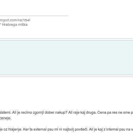
/tinyurl.com/na7r54l
e" Hrabrega miška
istemi. Ali je recimo zgornji dober nakup? Ali raje kaj druga. Cena pa res ne sme p
ceneje.
 oz hlajenje. Ker ta external psu mi ni najbolj povšeči. Ali je kaj z internal psu na 