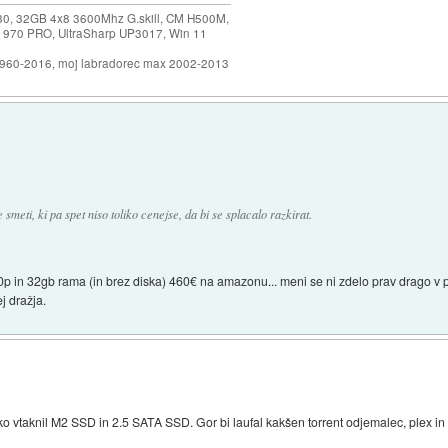
30, 32GB 4x8 3600Mhz G.skill, CM H500M,
 970 PRO, UltraSharp UP3017, Win 11
1960-2016, moj labradorec max 2002-2013
 smeti, ki pa spet niso toliko cenejse, da bi se splacalo razkirat.
0p in 32gb rama (in brez diska) 460€ na amazonu... meni se ni zdelo prav drago v p
j dražja.
lahko vtaknil M2 SSD in 2.5 SATA SSD. Gor bi laufal kakšen torrent odjemalec, plex i