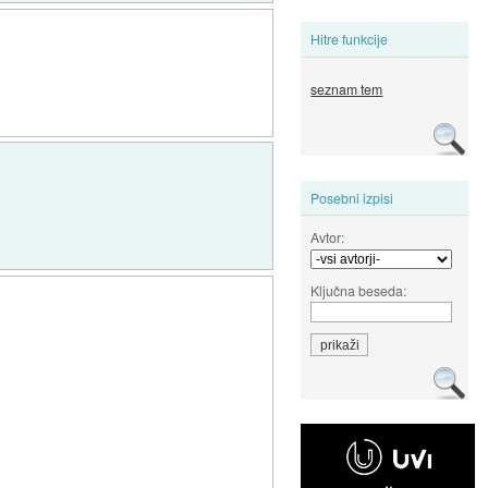
Hitre funkcije
seznam tem
Posebni izpisi
Avtor:
Ključna beseda: