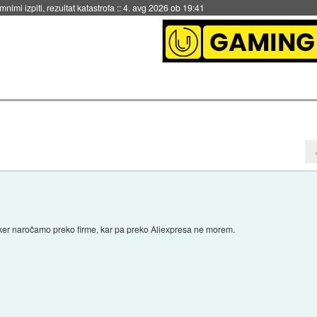
eto za večkratno uporabo
::
4. avg 2026 ob 19:41
, ker naročamo preko firme, kar pa preko Aliexpresa ne morem.
)