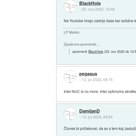
BlackHole
::
23. nov 2022, 13:49
Na Youtube imajo zadnje čase kar solidne tes
LP Marko
Zgodovina sprememb…
spremenil:
BlackHole
(
23. nov 2022 ob 13:
pegasus
::
12. jul 2023, 08:15
Intel NUC is no more. Intel optimizira strošk
DamijanD
::
12. jul 2023, 08:54
Človek bi pričakoval, da so s tem kaj zasluži