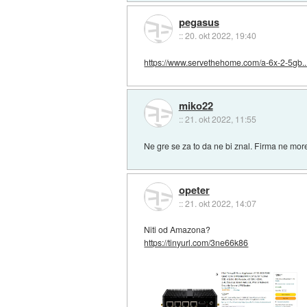
pegasus
::
20. okt 2022, 19:40
https://www.servethehome.com/a-6x-2-5gb..
miko22
::
21. okt 2022, 11:55
Ne gre se za to da ne bi znal. Firma ne more
opeter
::
21. okt 2022, 14:07
Niti od Amazona?
https://tinyurl.com/3ne66k86