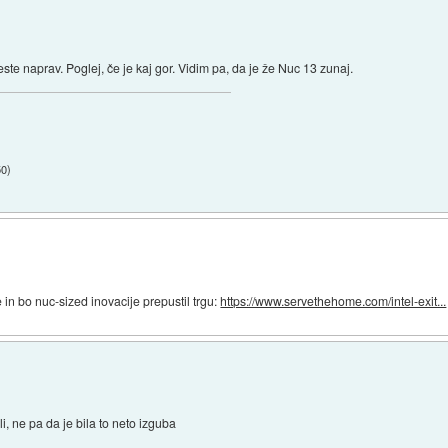
te naprav. Poglej, če je kaj gor. Vidim pa, da je že Nuc 13 zunaj.
50
)
e in bo nuc-sized inovacije prepustil trgu:
https://www.servethehome.com/intel-exit...
li, ne pa da je bila to neto izguba