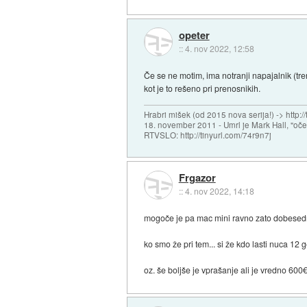
opeter
::
4. nov 2022, 12:58
Če se ne motim, ima notranji napajalnik (tre
kot je to rešeno pri prenosnikih.
Hrabri mišek (od 2015 nova serija!) -> http:/
18. november 2011 - Umrl je Mark Hall, "oč
RTVSLO: http://tinyurl.com/74r9n7j
Frgazor
::
4. nov 2022, 14:18
mogoče je pa mac mini ravno zato dobesedn
ko smo že pri tem... si že kdo lasti nuca 12
oz. še boljše je vprašanje ali je vredno 60