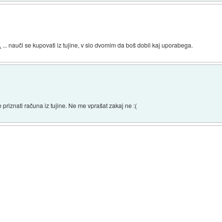
.
... nauči se kupovati iz tujine, v slo dvomim da boš dobil kaj uporabega.
 priznati računa iz tujine. Ne me vprašat zakaj ne :(