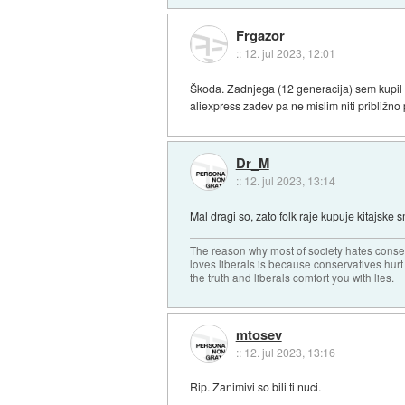
Frgazor
::
12. jul 2023, 12:01
Škoda. Zadnjega (12 generacija) sem kupil p
aliexpress zadev pa ne mislim niti približno 
Dr_M
::
12. jul 2023, 13:14
Mal dragi so, zato folk raje kupuje kitajske s
The reason why most of society hates conse
loves liberals is because conservatives hurt
the truth and liberals comfort you with lies.
mtosev
::
12. jul 2023, 13:16
Rip. Zanimivi so bili ti nuci.