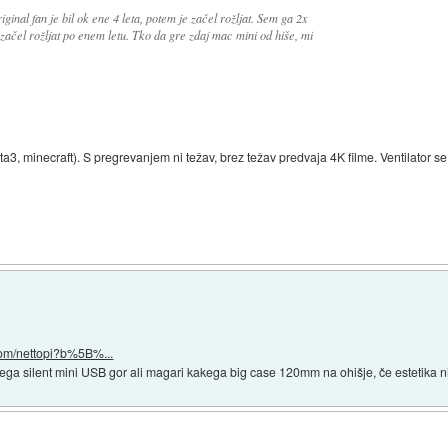
ginal fan je bil ok ene 4 leta, potem je začel rožljat. Sem ga 2x
začel rožljat po enem letu. Tko da gre zdaj mac mini od hiše, mi
ta3, minecraft). S pregrevanjem ni težav, brez težav predvaja 4K filme. Ventilator se 
com/nettopi?b%5B%...
ga silent mini USB gor ali magari kakega big case 120mm na ohišje, če estetika n