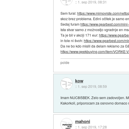
::
1. sep 2019, 08:31
Sem fural:
https://www.mimovrste.com/nettopi/
skoz brez problema. Edini očitek je samo en p
Sedaj furam
https://www.gearbest.com/mini-
Ista stvar samo z možnostjo vgradnje en msa
Ta je bil v akciji 171 eur:
https://www.gearbe
in tole ni švoh:
https://www.gearbest.com/mi
Da ne bo kdo mislil da delam reklamo za GB.
https://www.geekbuying.com/item/VORKE-V.
polde
kow
::
1. sep 2019, 08:59
Imam NUC8i5BEK. Zelo sem zadovoljen. Moti m
Kakorkoli, priporocam za osnovno domaco rab
mahoni
::
1. sep 2019, 17:28