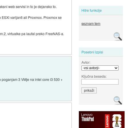
ni web servisi in to je dejansko to.
Hitre funkcije
 o ESXi varijanti ali Proxmox. Proxmox se
seznam tem
n m.2, virtualke pa laufal preko FreeNAS-a.
Posebni izpisi
Avtor:
Ključna beseda:
no poganjam 3 VMje na intel core i3 530 +