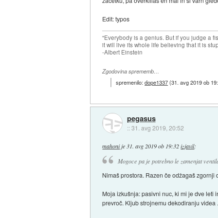
zacetku, pa overkillas en mal in si varn gle
Edit: typos
"Everybody is a genius. But if you judge a fish
it will live its whole life believing that it is stu
-Albert Einstein
Zgodovina sprememb…
spremenilo:
dope1337
(
31. avg 2019 ob 19
pegasus
::
31. avg 2019, 20:52
mahoni
je
31. avg 2019 ob 19:32
izjavil
:
Mogoce pa je potrebno le zamenjat ventil
Nimaš prostora. Razen če odžagaš zgornji d
Moja izkušnja: pasivni nuc, ki mi je dve le
prevroč. Kljub strojnemu dekodiranju videa .