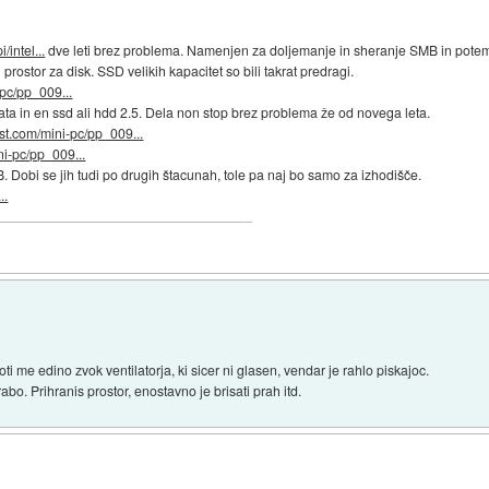
intel...
dve leti brez problema. Namenjen za doljemanje in sheranje SMB in potem
rostor za disk. SSD velikih kapacitet so bili takrat predragi.
pc/pp_009...
ta in en ssd ali hdd 2.5. Dela non stop brez problema že od novega leta.
st.com/mini-pc/pp_009...
ni-pc/pp_009...
 Dobi se jih tudi po drugih štacunah, tole pa naj bo samo za izhodišče.
..
e edino zvok ventilatorja, ki sicer ni glasen, vendar je rahlo piskajoc.
o. Prihranis prostor, enostavno je brisati prah itd.