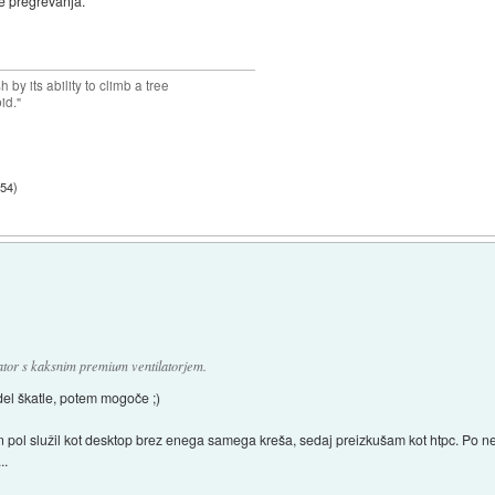
de pregrevanja.
 by its ability to climb a tree
pid."
:54
)
ator s kaksnim premium ventilatorjem.
el škatle, potem mogoče ;)
ti in pol služil kot desktop brez enega samega kreša, sedaj preizkušam kot htpc. Po
..