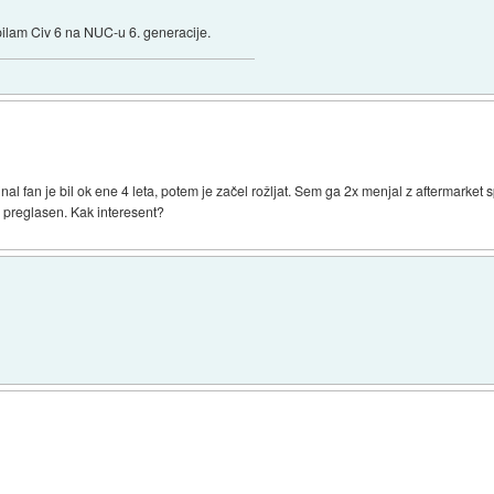
špilam Civ 6 na NUC-u 6. generacije.
nal fan je bil ok ene 4 leta, potem je začel rožljat. Sem ga 2x menjal z aftermarket 
e preglasen. Kak interesent?