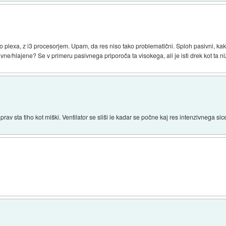
lexa, z i3 procesorjem. Upam, da res niso tako problematični. Sploh pasivni, kakr
ne/hlajene? Se v primeru pasivnega priporoča ta visokega, ali je isti drek kot ta n
rav sta tiho kot miški. Ventilator se sliši le kadar se počne kaj res intenzivnega sic