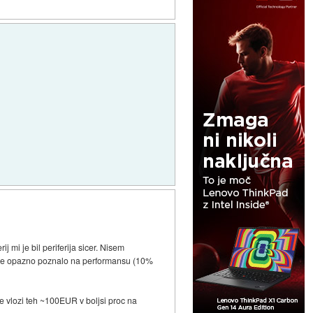
j mi je bil periferija sicer. Nisem
bi se opazno poznalo na performansu (10%
aje vlozi teh ~100EUR v boljsi proc na