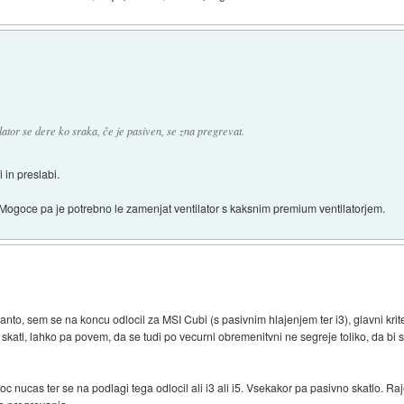
ilator se dere ko sraka, če je pasiven, se zna pregrevat.
in preslabi.
i. Mogoce pa je potrebno le zamenjat ventilator s kaksnim premium ventilatorjem.
anto, sem se na koncu odlocil za MSI Cubi (s pasivnim hlajenjem ter i3), glavni kriteri
 skatl, lahko pa povem, da se tudi po vecurni obremenitvni ne segreje toliko, da 
roc nucas ter se na podlagi tega odlocil ali i3 ali i5. Vsekakor pa pasivno skatlo. R