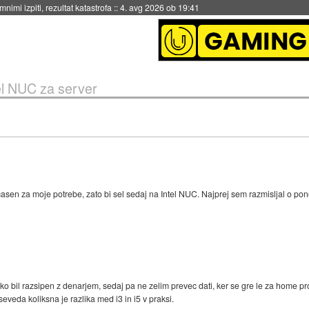
eto za večkratno uporabo
::
4. avg 2026 ob 19:41
el NUC za server
ocasen za moje potrebe, zato bi sel sedaj na Intel NUC. Najprej sem razmisljal o
ko bil razsipen z denarjem, sedaj pa ne zelim prevec dati, ker se gre le za home pr
eveda koliksna je razlika med i3 in i5 v praksi.