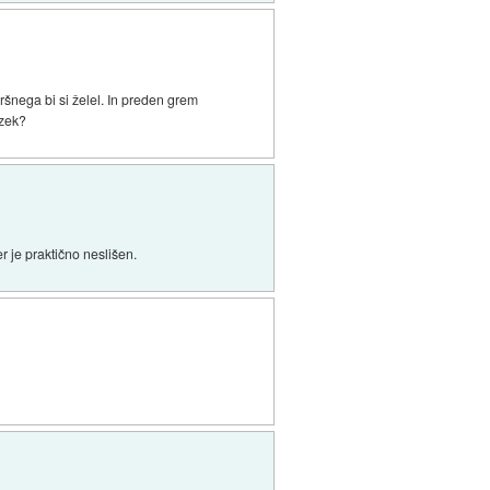
šnega bi si želel. In preden grem
izek?
er je praktično neslišen.