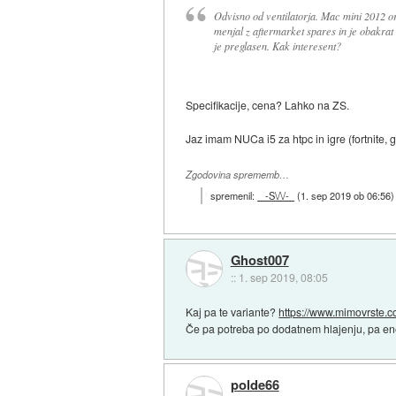
Odvisno od ventilatorja. Mac mini 2012 ori
menjal z aftermarket spares in je obakrat 
je preglasen. Kak interesent?
Specifikacije, cena? Lahko na ZS.
Jaz imam NUCa i5 za htpc in igre (fortnite, g
Zgodovina sprememb…
spremenil:
-S\/\/-
(
1. sep 2019 ob 06:56
)
Ghost007
::
1. sep 2019, 08:05
Kaj pa te variante?
https://www.mimovrste.
Če pa potreba po dodatnem hlajenju, pa ene
polde66