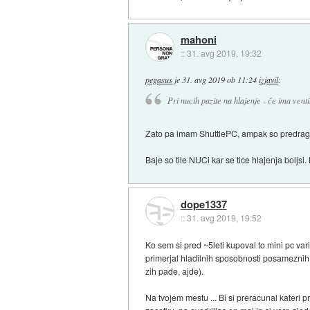
mahoni
::
31. avg 2019, 19:32
pegasus
je
31. avg 2019 ob 11:24
izjavil
:
Pri nucih pazite na hlajenje - če ima vent
Zato pa imam ShuttlePC, ampak so predragi 
Baje so tile NUCi kar se tice hlajenja boljs
dope1337
::
31. avg 2019, 19:52
Ko sem si pred ~5leti kupoval to mini pc vari
primerjal hladilnih sposobnosti posameznih
zih pade, ajde).
Na tvojem mestu ... Bi si preracunal kateri p