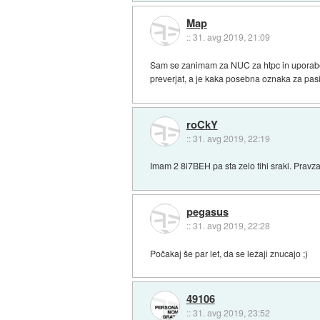
Map
::
31. avg 2019, 21:09
Sam se zanimam za NUC za htpc in uporabo p
preverjat, a je kaka posebna oznaka za pasiv
roCkY
::
31. avg 2019, 22:19
Imam 2 8i7BEH pa sta zelo tihi sraki. Pravzap
pegasus
::
31. avg 2019, 22:28
Počakaj še par let, da se ležaji znucajo ;)
49106
::
31. avg 2019, 23:52