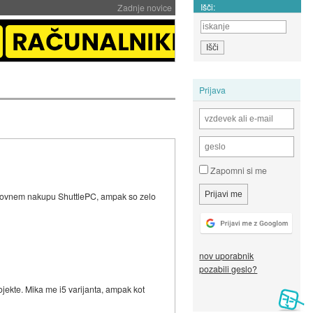
Išči:
Zadnje novice
Prijava
Zapomni si me
 ponovnem nakupu ShuttlePC, ampak so zelo
nov uporabnik
pozabili geslo?
ojekte. Mika me i5 varijanta, ampak kot