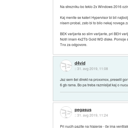
Na strezniku bo teklo 2x Windows 2016 ozir
Kaj menite se kateri Hypervisor bi bil najb
nisem probal, zato bi to bilo nekaj novega 
BEK varijanta so slim varijante, pri BEH var
Notri imam 4x2Tb Gold WD diske. Pomoje so 
Tnx za odgovore.
d4vid
::
31. avg 2019, 11:08
Jaz sem šel direkt na proxxmox, preselil go
6 gb rama. Bo pa treba razmisljat kaj o nuc
pegasus
::
31. avg 2019, 11:24
Pri nucih pazite na hlajenje - če ima ventila