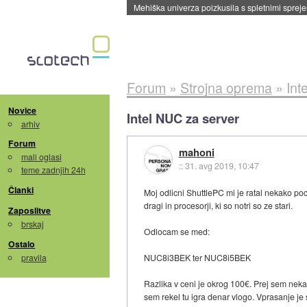
Evropska vesoljska agencija razvija svojo rak
Forum
»
Strojna oprema
»
Int
Novice
Intel NUC za server
arhiv
Forum
mahoni
mali oglasi
::
31. avg 2019, 10:47
teme zadnjih 24h
Članki
Moj odlicni ShuttlePC mi je ratal nekako p
dragi in procesorji, ki so notri so ze stari.
Zaposlitve
brskaj
Odlocam se med:
Ostalo
pravila
NUC8i3BEK ter NUC8i5BEK
Razlika v ceni je okrog 100€. Prej sem neka
sem rekel tu igra denar vlogo. Vprasanje je s