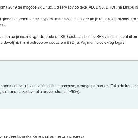
oma 2019 ter mogoce 2x Linux. Od servisov bo tekel AD, DNS, DHCP, na Linuxu kaks
olji glede na performance. HyperV imam sedaj in mi gre na jetra, tako da razmisljam
zame.
ijantah pa je mozno vgraditi dodaten SSD disk. Jaz bi rajsi BEK vzel in not butnil e
dovolj hitri in ni potrebe po dodatnem SSD-ju. Kaj menite se okrog tega?
r openmediavault, v en vm instaliral opnsense, v enega pa hass.io. Tako da trenut
u, saj trenutna zadeva pije prevec stroma (~50w).
tor se dere ko sraka, če je pasiven, se zna pregrevat.