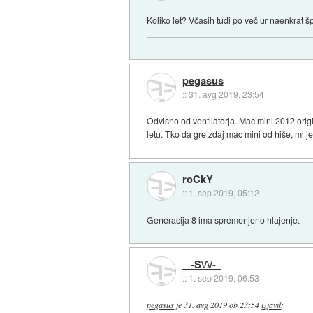
Koliko let? Včasih tudi po več ur naenkrat 
pegasus
::
31. avg 2019, 23:54
Odvisno od ventilatorja. Mac mini 2012 origi
letu. Tko da gre zdaj mac mini od hiše, mi j
roCkY
::
1. sep 2019, 05:12
Generacija 8 ima spremenjeno hlajenje.
-S\/\/-
::
1. sep 2019, 06:53
pegasus
je
31. avg 2019 ob 23:54
izjavil
: