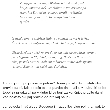
Zakaj pa menim da je Bledsoe letos do sedaj bil
boljši: ima več točk, več skokov in več asistenc po
tekmi kot Dragić in vedno so igrali v zaključku
tekme na njega - zato to menijo tudi trener in
igralci.
če nekdo igrav v slabšem klubu ne pomeni da mu je lažje..
Če nekdo igra v boljšem mu je lahko tudi težje, tukaj ni pravil!
Glede Bledsoa nočeš govort da so mu dali mesto playa, gorana
pa delegirali na SF, dobil je manj žog, Bledso in thomas sta
takoj postala naveza, vzeli mu to kar je v resnici dalo njemu
veljavo! Zato je tudi odšel, nisi dosleden!
Ok fantje kaj pa je pravilo potem? Denar pravite da ni, statistika
pravite da ni, kdo odloča tekme pravite da ni, ali si v klubu, ki se bo
tepel za prvaka ali pa v klubu ki se bori za končnico pravite da ni,
vse našteto skupaj pravite da ni? Kaj pa je?
Ja, seveda imaš glede Bledsoea in razdelitev vlog point, ampak to