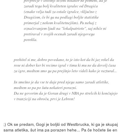
povprečje v letošnji sezoni nikakor ne pomeni, da je
zaradi tega bolj kvaliteten igralec od Dragića
(enako velja tudi za ostale igralce, vključno z
Dragićem, če bi ga na podlagi boljše statistike
primerjal z nekom kvalitetnejšim). Pa nehaj z
označevanjem ljudi na "lokalpatriote", saj nihče ni
pretiraval v svojih ocenah zaradi njegovega
porekla.
prehitel si me, dobro povedano, to je isto kot da bi jaz rekel da
rose ni dober ker bi recimo igral v timu ki mu ne da dovolj časa
za igro, medtem smo ga pa prejšnjo leto videli kako je raztural...
In smešno je da vse te daje pred njega samo zaradi atletike,
medtem so pa po šutu nekateri porazni.
Da ne govorim da je Goran drugi v NBA po strelcih ki končujejo
v tranziciji na obroču, prvi je Lebron!
;) Ok se predam, Gogi je boljši od Westbrucka, ki ga je skupaj
sama atletika, šut ima pa porazen hehe... Pa če hočete še en