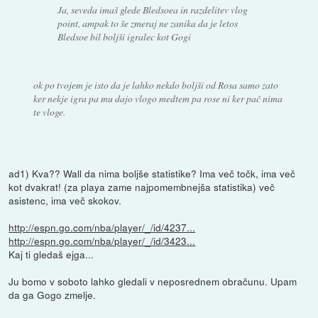
Ja, seveda imaš glede Bledsoea in razdelitev vlog
point, ampak to še zmeraj ne zanika da je letos
Bledsoe bil boljši igralec kot Gogi
ok po tvojem je isto da je lahko nekdo boljši od Rosa samo zato
ker nekje igra pa mu dajo vlogo medtem pa rose ni ker pač nima
te vloge.
ad1) Kva?? Wall da nima boljše statistike? Ima več točk, ima več
kot dvakrat! (za playa zame najpomembnejša statistika) več
asistenc, ima več skokov.
http://espn.go.com/nba/player/_/id/4237...
http://espn.go.com/nba/player/_/id/3423...
Kaj ti gledaš ejga...
Ju bomo v soboto lahko gledali v neposrednem obračunu. Upam
da ga Gogo zmelje.