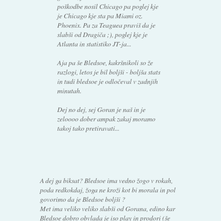
poškodbe nosil Chicago pa poglej kje
je Chicago kje sta pa Miami oz.
Phoenix. Pa za Teaguea praviš da je
slabši od Dragiča ;), poglej kje je
Atlanta in statistiko JT-ja...
Aja pa še Bledsoe, kakršnikoli so že
razlogi, letos je bil boljši - boljša stats
in tudi bledsoe je odločeval v zadnjih
minutah.
Dej no dej, sej Goran je naš in je
zeloooo dober ampak zakaj moramo
takoj tako pretiravati...
A dej ga biksat? Bledsoe ima vedno žogo v rokah,
poda redkokdaj, žoga ne kroži kot bi morala in pol
govorimo da je Bledsoe boljši ?
Met ima veliko veliko slabši od Gorana, edino kar
Bledsoe dobro obvlada je iso play in prodori (še