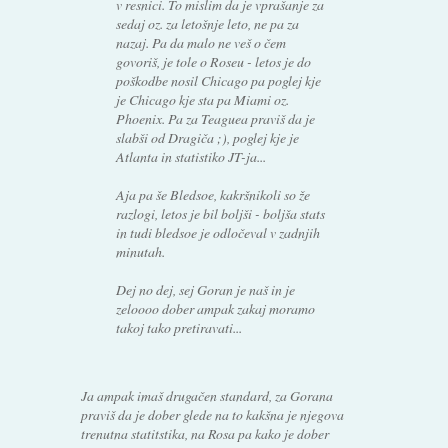
v resnici. To mislim da je vprašanje za
sedaj oz. za letošnje leto, ne pa za
nazaj. Pa da malo ne veš o čem
govoriš, je tole o Roseu - letos je do
poškodbe nosil Chicago pa poglej kje
je Chicago kje sta pa Miami oz.
Phoenix. Pa za Teaguea praviš da je
slabši od Dragiča ;), poglej kje je
Atlanta in statistiko JT-ja...
Aja pa še Bledsoe, kakršnikoli so že
razlogi, letos je bil boljši - boljša stats
in tudi bledsoe je odločeval v zadnjih
minutah.
Dej no dej, sej Goran je naš in je
zeloooo dober ampak zakaj moramo
takoj tako pretiravati...
Ja ampak imaš drugačen standard, za Gorana
praviš da je dober glede na to kakšna je njegova
trenutna statitstika, na Rosa pa kako je dober