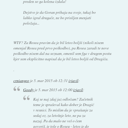
preden so ga kolena izdala!
Dejstvo je da Goran prihaja na svoje, tukaj bo
lahko igral drugače, ne bo prisiljen menjati
položaja...
WTF? Za Rosea pravim da je bil letos boljši (nikoli nisem
omenjal Rosea pred prvo poškodbo), pa Rosea zaradi te nove
poškodbo nisem dal na seznam, omenil sem fga v drugem postu
kjer sem eksplicitno napisal da je bil letos boljši od Dragiča.
.
crniangeo
je
5. mar 2015 ob 12:31
izjavil
:
Goody
je
5. mar 2015 ob 12:00
izjavil
:
Kaj se naj zdaj jaz odločam? Začetnik
teme je spraševal kako dober je Dragić
v resnici. To mislim da je vprašanje za
sedaj oz. za letošnje leto, ne pa za
nazaj. Pa da malo ne veš o čem
govoriš, je tole o Roseu - letos je do