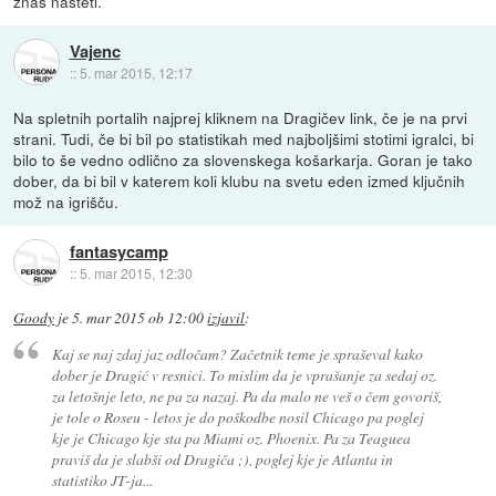
znaš našteti.
Vajenc
::
5. mar 2015, 12:17
Na spletnih portalih najprej kliknem na Dragičev link, če je na prvi
strani. Tudi, če bi bil po statistikah med najboljšimi stotimi igralci, bi
bilo to še vedno odlično za slovenskega košarkarja. Goran je tako
dober, da bi bil v katerem koli klubu na svetu eden izmed ključnih
mož na igrišču.
fantasycamp
::
5. mar 2015, 12:30
Goody
je
5. mar 2015 ob 12:00
izjavil
:
Kaj se naj zdaj jaz odločam? Začetnik teme je spraševal kako
dober je Dragić v resnici. To mislim da je vprašanje za sedaj oz.
za letošnje leto, ne pa za nazaj. Pa da malo ne veš o čem govoriš,
je tole o Roseu - letos je do poškodbe nosil Chicago pa poglej
kje je Chicago kje sta pa Miami oz. Phoenix. Pa za Teaguea
praviš da je slabši od Dragiča ;), poglej kje je Atlanta in
statistiko JT-ja...