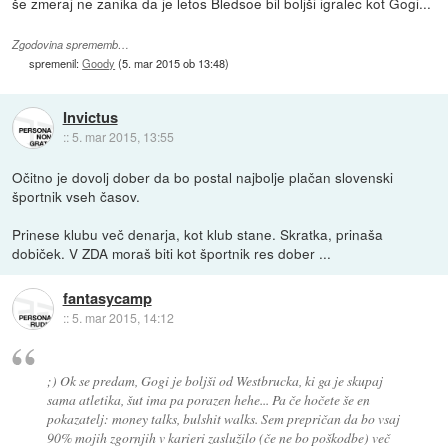
še zmeraj ne zanika da je letos Bledsoe bil boljši igralec kot Gogi...
Zgodovina sprememb…
spremenil:
Goody
(
5. mar 2015 ob 13:48
)
Invictus
::
5. mar 2015, 13:55
Očitno je dovolj dober da bo postal najbolje plačan slovenski
športnik vseh časov.
Prinese klubu več denarja, kot klub stane. Skratka, prinaša
dobiček. V ZDA moraš biti kot športnik res dober ...
fantasycamp
::
5. mar 2015, 14:12
;) Ok se predam, Gogi je boljši od Westbrucka, ki ga je skupaj
sama atletika, šut ima pa porazen hehe... Pa če hočete še en
pokazatelj: money talks, bulshit walks. Sem prepričan da bo vsaj
90% mojih zgornjih v karieri zaslužilo (če ne bo poškodbe) več