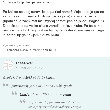
Goran je boljši ker je naš a ne...)
Pa kaj ste se zdej spravli lokal patrioti name? Moje mnenje (pa ne
samo moje, tudi mal si USA medije poglejte) da so v tej sezoni
(upam da le zaenkrat) moji zgoraj našteti pač boljši od Dragića. O
Dragiću se je pa veliko pisalo zaradi menjave kluba. Pa še enkrat:
res upam da bo Dragić od sedaj naprej raztural, navijam za njega
in zaradi njega navijam tudi za Miami.
Zgodovina sprememb…
spremenil:
Goody
(
5. mar 2015 ob 13:10
)
sheeshkar
::
5. mar 2015, 13:22
Goody
je
5. mar 2015 ob 13:04
izjavil
:
fantasycamp
je
5. mar 2015 ob 12:30
izjavil
:
Goody
je
5. mar 2015 ob 12:00
izjavil
:
Kaj se naj zdaj jaz odločam? Začetnik
teme je spraševal kako dober je Dragić