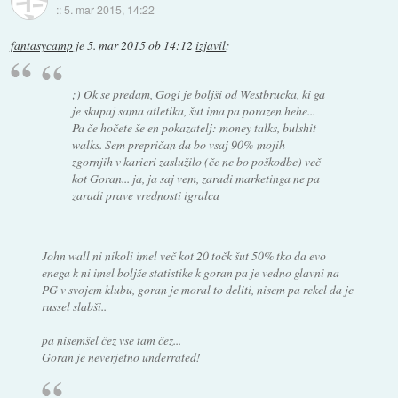
::
5. mar 2015, 14:22
fantasycamp
je
5. mar 2015 ob 14:12
izjavil
:
;) Ok se predam, Gogi je boljši od Westbrucka, ki ga
je skupaj sama atletika, šut ima pa porazen hehe...
Pa če hočete še en pokazatelj: money talks, bulshit
walks. Sem prepričan da bo vsaj 90% mojih
zgornjih v karieri zaslužilo (če ne bo poškodbe) več
kot Goran... ja, ja saj vem, zaradi marketinga ne pa
zaradi prave vrednosti igralca
John wall ni nikoli imel več kot 20 točk šut 50% tko da evo
enega k ni imel boljše statistike k goran pa je vedno glavni na
PG v svojem klubu, goran je moral to deliti, nisem pa rekel da je
russel slabši..
pa nisemšel čez vse tam čez...
Goran je neverjetno underrated!