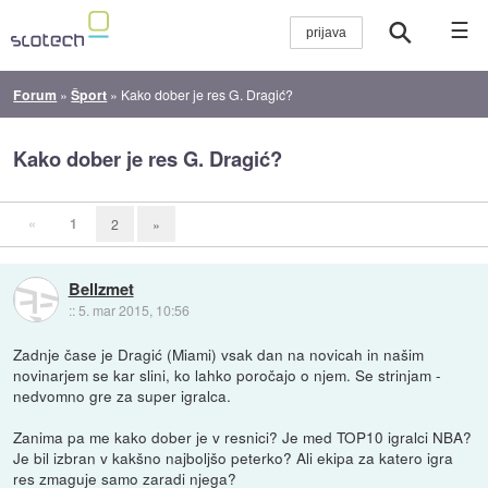
☰
Forum
»
Šport
»
Kako dober je res G. Dragić?
Kako dober je res G. Dragić?
«
1
2
»
Bellzmet
::
5. mar 2015, 10:56
Zadnje čase je Dragić (Miami) vsak dan na novicah in našim
novinarjem se kar slini, ko lahko poročajo o njem. Se strinjam -
nedvomno gre za super igralca.
Zanima pa me kako dober je v resnici? Je med TOP10 igralci NBA?
Je bil izbran v kakšno najboljšo peterko? Ali ekipa za katero igra
res zmaguje samo zaradi njega?