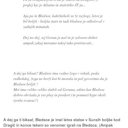
poglej kje je Atlanta in statistiko JT-ja...
Aja pa še Bledsoe, kakršnikoli so že razlogi, letos je
bil boljši - boljša stats in tudi bledsoe je odločeval v
zadnjih minutah.
Dej no dej, sej Goran je naš in je zeloooo dober
ampak zakaj moramo takoj tako pretiravati...
A dej ga biksat? Bledsoe ima vedno žogo v rokah, poda
redkokdaj, žoga ne kroži kot bi morala in pol govorimo da je
Bledsoe boljši ?
Met ima veliko veliko slabši od Gorana, edino kar Bledsoe
dobro obvlada je iso play in prodori (še pomneš hype okoli
tyreke evansa?)
A dej ga ti biksat, Bledsoe je imel letos statse v Sunsih boljše kod
Dragič in konce tekem so venomer igrali na Bledsoa. (Ampak