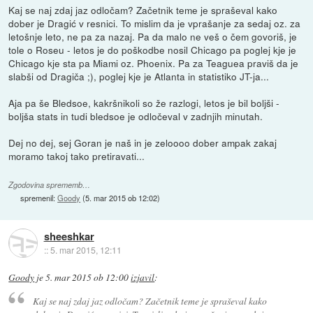
Kaj se naj zdaj jaz odločam? Začetnik teme je spraševal kako
dober je Dragić v resnici. To mislim da je vprašanje za sedaj oz. za
letošnje leto, ne pa za nazaj. Pa da malo ne veš o čem govoriš, je
tole o Roseu - letos je do poškodbe nosil Chicago pa poglej kje je
Chicago kje sta pa Miami oz. Phoenix. Pa za Teaguea praviš da je
slabši od Dragiča ;), poglej kje je Atlanta in statistiko JT-ja...
Aja pa še Bledsoe, kakršnikoli so že razlogi, letos je bil boljši -
boljša stats in tudi bledsoe je odločeval v zadnjih minutah.
Dej no dej, sej Goran je naš in je zeloooo dober ampak zakaj
moramo takoj tako pretiravati...
Zgodovina sprememb…
spremenil:
Goody
(
5. mar 2015 ob 12:02
)
sheeshkar
::
5. mar 2015, 12:11
Goody
je
5. mar 2015 ob 12:00
izjavil
:
Kaj se naj zdaj jaz odločam? Začetnik teme je spraševal kako