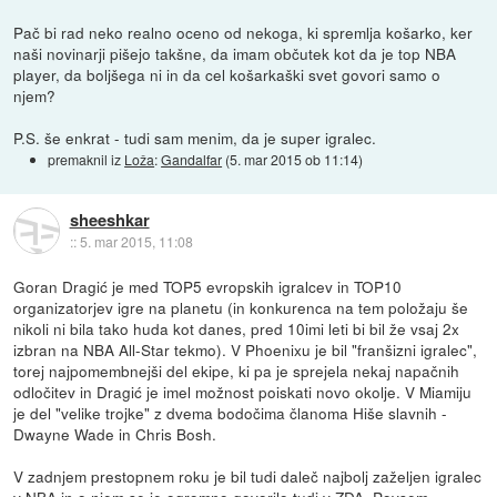
Pač bi rad neko realno oceno od nekoga, ki spremlja košarko, ker
naši novinarji pišejo takšne, da imam občutek kot da je top NBA
player, da boljšega ni in da cel košarkaški svet govori samo o
njem?
P.S. še enkrat - tudi sam menim, da je super igralec.
premaknil iz
Loža
:
Gandalfar
(
5. mar 2015 ob 11:14
)
sheeshkar
::
5. mar 2015, 11:08
Goran Dragić je med TOP5 evropskih igralcev in TOP10
organizatorjev igre na planetu (in konkurenca na tem položaju še
nikoli ni bila tako huda kot danes, pred 10imi leti bi bil že vsaj 2x
izbran na NBA All-Star tekmo). V Phoenixu je bil "franšizni igralec",
torej najpomembnejši del ekipe, ki pa je sprejela nekaj napačnih
odločitev in Dragić je imel možnost poiskati novo okolje. V Miamiju
je del "velike trojke" z dvema bodočima članoma Hiše slavnih -
Dwayne Wade in Chris Bosh.
V zadnjem prestopnem roku je bil tudi daleč najbolj zaželjen igralec
v NBA in o njem se je ogromno govorilo tudi v ZDA. Povsem