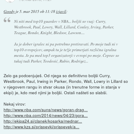
Goody
je
5. mar 2015 ob 11:18
izjavil
:
Ni niti med top10 guardov v NBA... boljši so vsaj: Curry,
Westbrook, Paul, Lowry, Wall, Lillard, Conley, Irving, Parker,
Teague, Rondo, Knight, Bledsoe, Lawson....
Ja je dober igralec ni pa potrebno pretiravati. Po moje tudi ni v
top10 evropejcev, ampak tu je težje primerjati različna igralna
mesta. Je pa med top3 organizatorji v evropi po moje. Čeprav so
tukaj tudi Parker, Teodosić, Rubio, Rodrigez...
Zelo ga podcenjuješ. Od njega so definitivno boljši Curry,
Westbrook, Paul, Irwing in Parker, Rondo, Wall, Lowry in Lillard so
v njegovem rangu in stvar okusa (in trenutne forme in stanja v
ekipi) je, kdo med njimi je boljši. Ostali našteti so slabši.
Nekaj virov:
http://www.nba.com/suns/news/goran-drag...
http://www.nba.com/2014/news/04/23/gora...
http://ekipa24.si/clanek/kosarka/mednar...
http://www.kzs.si/prispevki/prispevek/a...