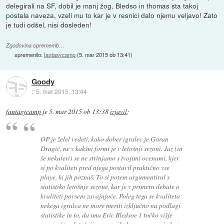
delegirali na SF, dobil je manj žog, Bledso in thomas sta takoj
postala naveza, vzeli mu to kar je v resnici dalo njemu veljavo! Zato
je tudi odšel, nisi dosleden!
Zgodovina sprememb…
spremenilo:
fantasycamp
(
5. mar 2015 ob 13:41
)
Goody
::
5. mar 2015, 13:44
fantasycamp
je
5. mar 2015 ob 13:38
izjavil
:
OP je želel vedeti, kako dober igralec je Goran
Dragić, ne v kakšni formi je v letošnji sezoni. Jaz (in
še nekateri) se ne strinjamo s tvojimi ocenami, kjer
si po kvaliteti pred njega postavil praktično vse
playe, ki jih poznaš. To si potem argumentiral s
statistiko letošnje sezone, kar je v primeru debate o
kvaliteti povsem zavajujoče. Poleg tega se kvaliteta
nekega igralca ne more meriti izključno na podlagi
statistike in to, da ima Eric Bledsoe 1 točko višje