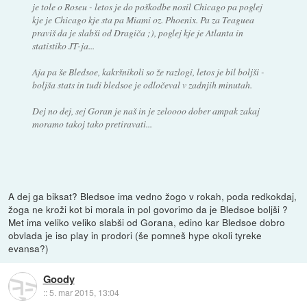
je tole o Roseu - letos je do poškodbe nosil Chicago pa poglej
kje je Chicago kje sta pa Miami oz. Phoenix. Pa za Teaguea
praviš da je slabši od Dragiča ;), poglej kje je Atlanta in
statistiko JT-ja...
Aja pa še Bledsoe, kakršnikoli so že razlogi, letos je bil boljši -
boljša stats in tudi bledsoe je odločeval v zadnjih minutah.
Dej no dej, sej Goran je naš in je zeloooo dober ampak zakaj
moramo takoj tako pretiravati...
A dej ga biksat? Bledsoe ima vedno žogo v rokah, poda redkokdaj,
žoga ne kroži kot bi morala in pol govorimo da je Bledsoe boljši ?
Met ima veliko veliko slabši od Gorana, edino kar Bledsoe dobro
obvlada je iso play in prodori (še pomneš hype okoli tyreke
evansa?)
Goody
::
5. mar 2015, 13:04