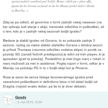
zgoraj našteti zaenkrat pač boljši. Bomo videli pa v play offu,
upam da bo Goran raztural in da bo Miami prišel daleč (škoda
za Boscha...).
Zdaj se pa odloči, ali govorimo o formi zadnjih nekaj mesecev (na
kar vplivajo tudi stanje v ekipi, trenerske odločitve in poškodbe), ali
o tem, kdo je v zadnjih nekaj sezonah boljši igralec?
Bledsoe je slabši igralec od Gorana, to so pokazale zadnje 3
sezone, razlog za malce slabšo statistiko Gorana v letošnji sezoni
je prihod Thomasa (neumna odločitev vodstva ekipe) in pomik na
pozicijo SG (zaradi fizičnih predispozicij je edini od treh playev, ki je
sposoben igrati ta položaj). Posledično je imel žogo manj v rokah in
manj možnosti za met in asistence. Poglej vzpon v formi, odkar je v
Miamiju na položaju PG in to v boljši ekipi kot je Phoenix.
Rose je samo še senca tistega fenomenalnega igralca pred
nesrečnimi poškodbami in definitivno letos ni bil daleč boljši od
Dragića (največ enako dober, pa še to je stvar debate).
Goody
::
5. mar 2015, 12:00