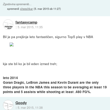
Zgodovina sprememb…
spremenil:
sheeshkar
(
5. mar 2015 ob 11:27
)
fantasycamp
::
5. mar 2015, 11:35
Bil je pa prejšnje leto fantastičen, sigurno Top5 play v NBA
kje ste bli ko je bil eden izmed treh;
leto 2014
Goran Dragic, LeBron James and Kevin Durant are the only
three players in the NBA this season to be averaging at least 19
points and 5 assists while shooting at least .480 FG%.
Goody
::
5. mar 2015, 11:38