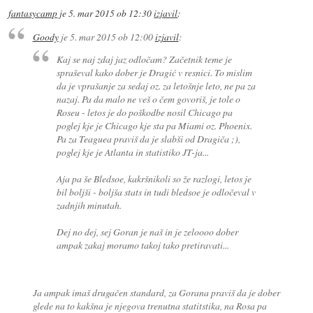
fantasycamp
je
5. mar 2015 ob 12:30
izjavil
:
Goody
je
5. mar 2015 ob 12:00
izjavil
:
Kaj se naj zdaj jaz odločam? Začetnik teme je
spraševal kako dober je Dragić v resnici. To mislim
da je vprašanje za sedaj oz. za letošnje leto, ne pa za
nazaj. Pa da malo ne veš o čem govoriš, je tole o
Roseu - letos je do poškodbe nosil Chicago pa
poglej kje je Chicago kje sta pa Miami oz. Phoenix.
Pa za Teaguea praviš da je slabši od Dragiča ;),
poglej kje je Atlanta in statistiko JT-ja...
Aja pa še Bledsoe, kakršnikoli so že razlogi, letos je
bil boljši - boljša stats in tudi bledsoe je odločeval v
zadnjih minutah.
Dej no dej, sej Goran je naš in je zeloooo dober
ampak zakaj moramo takoj tako pretiravati...
Ja ampak imaš drugačen standard, za Gorana praviš da je dober
glede na to kakšna je njegova trenutna statitstika, na Rosa pa