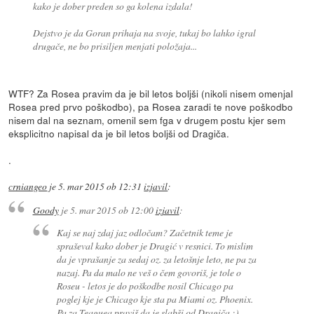
kako je dober preden so ga kolena izdala!
Dejstvo je da Goran prihaja na svoje, tukaj bo lahko igral
drugače, ne bo prisiljen menjati položaja...
WTF? Za Rosea pravim da je bil letos boljši (nikoli nisem omenjal
Rosea pred prvo poškodbo), pa Rosea zaradi te nove poškodbo
nisem dal na seznam, omenil sem fga v drugem postu kjer sem
eksplicitno napisal da je bil letos boljši od Dragiča.
.
crniangeo
je
5. mar 2015 ob 12:31
izjavil
:
Goody
je
5. mar 2015 ob 12:00
izjavil
:
Kaj se naj zdaj jaz odločam? Začetnik teme je
spraševal kako dober je Dragić v resnici. To mislim
da je vprašanje za sedaj oz. za letošnje leto, ne pa za
nazaj. Pa da malo ne veš o čem govoriš, je tole o
Roseu - letos je do poškodbe nosil Chicago pa
poglej kje je Chicago kje sta pa Miami oz. Phoenix.
Pa za Teaguea praviš da je slabši od Dragiča ;),