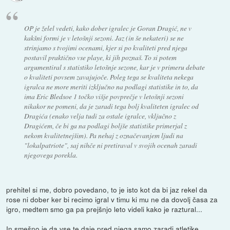
OP je želel vedeti, kako dober igralec je Goran Dragić, ne v
kakšni formi je v letošnji sezoni. Jaz (in še nekateri) se ne
strinjamo s tvojimi ocenami, kjer si po kvaliteti pred njega
postavil praktično vse playe, ki jih poznaš. To si potem
argumentiral s statistiko letošnje sezone, kar je v primeru debate
o kvaliteti povsem zavajujoče. Poleg tega se kvaliteta nekega
igralca ne more meriti izključno na podlagi statistike in to, da
ima Eric Bledsoe 1 točko višje povprečje v letošnji sezoni
nikakor ne pomeni, da je zaradi tega bolj kvaliteten igralec od
Dragića (enako velja tudi za ostale igralce, vključno z
Dragićem, če bi ga na podlagi boljše statistike primerjal z
nekom kvalitetnejšim). Pa nehaj z označevanjem ljudi na
"lokalpatriote", saj nihče ni pretiraval v svojih ocenah zaradi
njegovega porekla.
prehitel si me, dobro povedano, to je isto kot da bi jaz rekel da
rose ni dober ker bi recimo igral v timu ki mu ne da dovolj časa za
igro, medtem smo ga pa prejšnjo leto videli kako je raztural...
In smešno je da vse te daje pred njega samo zaradi atletike,