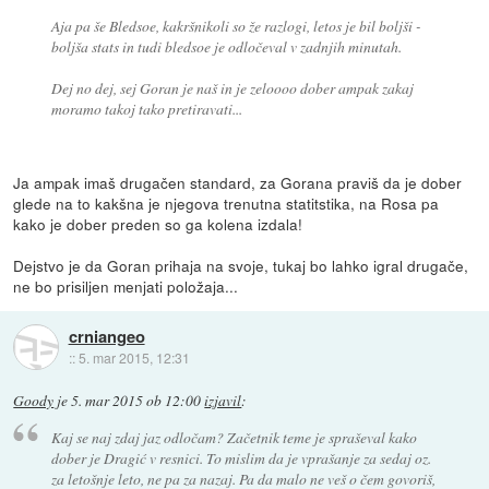
Aja pa še Bledsoe, kakršnikoli so že razlogi, letos je bil boljši -
boljša stats in tudi bledsoe je odločeval v zadnjih minutah.
Dej no dej, sej Goran je naš in je zeloooo dober ampak zakaj
moramo takoj tako pretiravati...
Ja ampak imaš drugačen standard, za Gorana praviš da je dober
glede na to kakšna je njegova trenutna statitstika, na Rosa pa
kako je dober preden so ga kolena izdala!
Dejstvo je da Goran prihaja na svoje, tukaj bo lahko igral drugače,
ne bo prisiljen menjati položaja...
crniangeo
::
5. mar 2015, 12:31
Goody
je
5. mar 2015 ob 12:00
izjavil
:
Kaj se naj zdaj jaz odločam? Začetnik teme je spraševal kako
dober je Dragić v resnici. To mislim da je vprašanje za sedaj oz.
za letošnje leto, ne pa za nazaj. Pa da malo ne veš o čem govoriš,