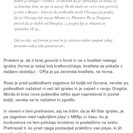
dober je Dragić v resnici. To mislim da je vprašanje za sedaj oz.
za letošnje leto, ne pa za nazaj. Pa da malo ne veš o čem govoriš,
je tole o Roseu - letos je do poškodbe nosil Chicago pa poglej
kje je Chicago kje sta pa Miami oz. Phoenix. Pa za Teaguea
praviš da je slabši od Dragiča ;), poglej kje je Atlanta in
statistiko JT-ja...
Dej no dej, sej Goran je naš in je zeloooo dober ampak zakaj
moramo takoj tako pretiravati...
Problem je, da ti torej govoriš o formi in ne o kvaliteti nekega
igralca (forma je nekaj bolj kratkoročnega, kvaliteta se pokaže v
daljšem obdobju) - OPja je pa zanimala kvaliteta, ne forma.
Rose je pred poškodbami zagotovo bil boljši od Gorana, vendar po
poškodbah nažalost ni več isti igralec in je največ v rangu Dragića.
Morda bi brez nove poškodbe lahko spet napredoval in postal
boljši, vendar se to nažalost ni zgodilo.
In nevem v čem pretiravam, saj ne trdim, da je All-Star igralec, je
pa zagotovo med najboljšimi playi v NBAju (v času, ko je
konkurenca na tem položaju brutalna) in posledično na svetu.
Pretiravaš ti, ko pred njega postavljaš praktično vse playe, ki jih