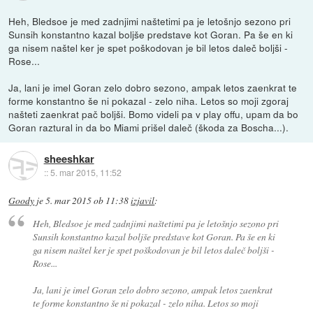
Heh, Bledsoe je med zadnjimi naštetimi pa je letošnjo sezono pri
Sunsih konstantno kazal boljše predstave kot Goran. Pa še en ki
ga nisem naštel ker je spet poškodovan je bil letos daleč boljši -
Rose...
Ja, lani je imel Goran zelo dobro sezono, ampak letos zaenkrat te
forme konstantno še ni pokazal - zelo niha. Letos so moji zgoraj
našteti zaenkrat pač boljši. Bomo videli pa v play offu, upam da bo
Goran raztural in da bo Miami prišel daleč (škoda za Boscha...).
sheeshkar
::
5. mar 2015, 11:52
Goody
je
5. mar 2015 ob 11:38
izjavil
:
Heh, Bledsoe je med zadnjimi naštetimi pa je letošnjo sezono pri
Sunsih konstantno kazal boljše predstave kot Goran. Pa še en ki
ga nisem naštel ker je spet poškodovan je bil letos daleč boljši -
Rose...
Ja, lani je imel Goran zelo dobro sezono, ampak letos zaenkrat
te forme konstantno še ni pokazal - zelo niha. Letos so moji