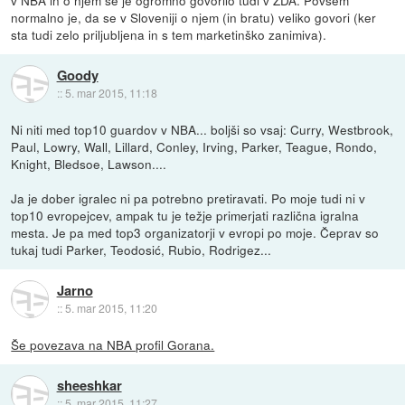
normalno je, da se v Sloveniji o njem (in bratu) veliko govori (ker
sta tudi zelo priljubljena in s tem marketinško zanimiva).
Goody
::
5. mar 2015, 11:18
Ni niti med top10 guardov v NBA... boljši so vsaj: Curry, Westbrook,
Paul, Lowry, Wall, Lillard, Conley, Irving, Parker, Teague, Rondo,
Knight, Bledsoe, Lawson....
Ja je dober igralec ni pa potrebno pretiravati. Po moje tudi ni v
top10 evropejcev, ampak tu je težje primerjati različna igralna
mesta. Je pa med top3 organizatorji v evropi po moje. Čeprav so
tukaj tudi Parker, Teodosić, Rubio, Rodrigez...
Jarno
::
5. mar 2015, 11:20
Še povezava na NBA profil Gorana.
sheeshkar
::
5. mar 2015, 11:27