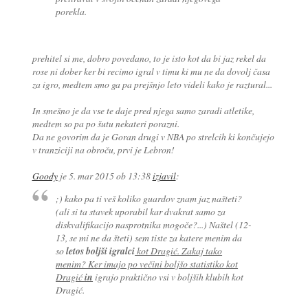
porekla.
prehitel si me, dobro povedano, to je isto kot da bi jaz rekel da
rose ni dober ker bi recimo igral v timu ki mu ne da dovolj časa
za igro, medtem smo ga pa prejšnjo leto videli kako je raztural...
In smešno je da vse te daje pred njega samo zaradi atletike,
medtem so pa po šutu nekateri porazni.
Da ne govorim da je Goran drugi v NBA po strelcih ki končujejo
v tranziciji na obroču, prvi je Lebron!
Goody
je
5. mar 2015 ob 13:38
izjavil
:
;) kako pa ti veš koliko guardov znam jaz našteti?
(ali si ta stavek uporabil kar dvakrat samo za
diskvalifikacijo nasprotnika mogoče?...) Naštel (12-
13, se mi ne da šteti) sem tiste za katere menim da
so
letos boljši igralci
kot Dragić. Zakaj tako
menim? Ker imajo po večini boljšo statistiko kot
Dragić
in
igrajo praktično vsi v boljših klubih kot
Dragić.