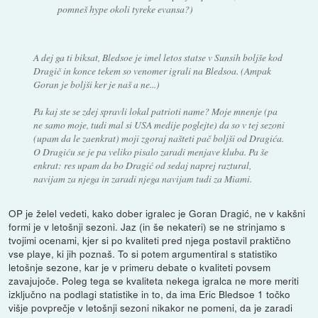
pomneš hype okoli tyreke evansa?)
A dej ga ti biksat, Bledsoe je imel letos statse v Sunsih boljše kod
Dragič in konce tekem so venomer igrali na Bledsoa. (Ampak
Goran je boljši ker je naš a ne...)
Pa kaj ste se zdej spravli lokal patrioti name? Moje mnenje (pa
ne samo moje, tudi mal si USA medije poglejte) da so v tej sezoni
(upam da le zaenkrat) moji zgoraj našteti pač boljši od Dragića.
O Dragiću se je pa veliko pisalo zaradi menjave kluba. Pa še
enkrat: res upam da bo Dragić od sedaj naprej raztural,
navijam za njega in zaradi njega navijam tudi za Miami.
OP je želel vedeti, kako dober igralec je Goran Dragić, ne v kakšni
formi je v letošnji sezoni. Jaz (in še nekateri) se ne strinjamo s
tvojimi ocenami, kjer si po kvaliteti pred njega postavil praktično
vse playe, ki jih poznaš. To si potem argumentiral s statistiko
letošnje sezone, kar je v primeru debate o kvaliteti povsem
zavajujoče. Poleg tega se kvaliteta nekega igralca ne more meriti
izključno na podlagi statistike in to, da ima Eric Bledsoe 1 točko
višje povprečje v letošnji sezoni nikakor ne pomeni, da je zaradi