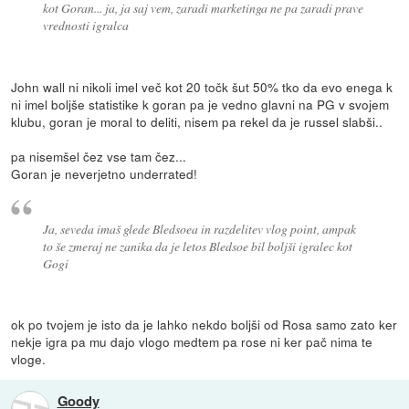
kot Goran... ja, ja saj vem, zaradi marketinga ne pa zaradi prave
vrednosti igralca
John wall ni nikoli imel več kot 20 točk šut 50% tko da evo enega k
ni imel boljše statistike k goran pa je vedno glavni na PG v svojem
klubu, goran je moral to deliti, nisem pa rekel da je russel slabši..
pa nisemšel čez vse tam čez...
Goran je neverjetno underrated!
Ja, seveda imaš glede Bledsoea in razdelitev vlog point, ampak
to še zmeraj ne zanika da je letos Bledsoe bil boljši igralec kot
Gogi
ok po tvojem je isto da je lahko nekdo boljši od Rosa samo zato ker
nekje igra pa mu dajo vlogo medtem pa rose ni ker pač nima te
vloge.
Goody