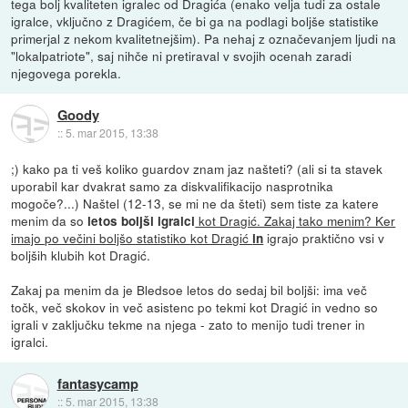
tega bolj kvaliteten igralec od Dragića (enako velja tudi za ostale
igralce, vključno z Dragićem, če bi ga na podlagi boljše statistike
primerjal z nekom kvalitetnejšim). Pa nehaj z označevanjem ljudi na
"lokalpatriote", saj nihče ni pretiraval v svojih ocenah zaradi
njegovega porekla.
Goody
::
5. mar 2015, 13:38
;) kako pa ti veš koliko guardov znam jaz našteti? (ali si ta stavek
uporabil kar dvakrat samo za diskvalifikacijo nasprotnika
mogoče?...) Naštel (12-13, se mi ne da šteti) sem tiste za katere
menim da so
kot Dragić. Zakaj tako menim? Ker
letos boljši igralci
imajo po večini boljšo statistiko kot Dragić
igrajo praktično vsi v
in
boljših klubih kot Dragić.
Zakaj pa menim da je Bledsoe letos do sedaj bil boljši: ima več
točk, več skokov in več asistenc po tekmi kot Dragić in vedno so
igrali v zaključku tekme na njega - zato to menijo tudi trener in
igralci.
fantasycamp
::
5. mar 2015, 13:38