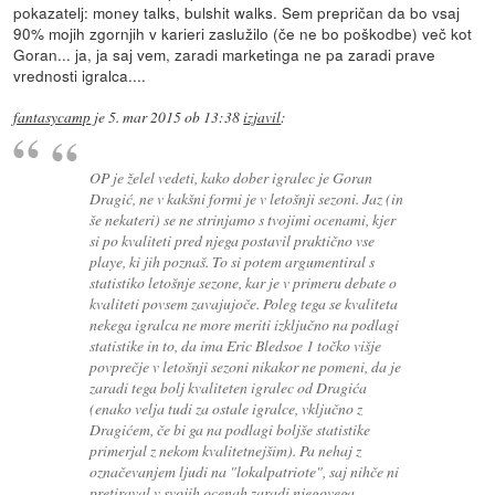
pokazatelj: money talks, bulshit walks. Sem prepričan da bo vsaj
90% mojih zgornjih v karieri zaslužilo (če ne bo poškodbe) več kot
Goran... ja, ja saj vem, zaradi marketinga ne pa zaradi prave
vrednosti igralca....
fantasycamp
je
5. mar 2015 ob 13:38
izjavil
:
OP je želel vedeti, kako dober igralec je Goran
Dragić, ne v kakšni formi je v letošnji sezoni. Jaz (in
še nekateri) se ne strinjamo s tvojimi ocenami, kjer
si po kvaliteti pred njega postavil praktično vse
playe, ki jih poznaš. To si potem argumentiral s
statistiko letošnje sezone, kar je v primeru debate o
kvaliteti povsem zavajujoče. Poleg tega se kvaliteta
nekega igralca ne more meriti izključno na podlagi
statistike in to, da ima Eric Bledsoe 1 točko višje
povprečje v letošnji sezoni nikakor ne pomeni, da je
zaradi tega bolj kvaliteten igralec od Dragića
(enako velja tudi za ostale igralce, vključno z
Dragićem, če bi ga na podlagi boljše statistike
primerjal z nekom kvalitetnejšim). Pa nehaj z
označevanjem ljudi na "lokalpatriote", saj nihče ni
pretiraval v svojih ocenah zaradi njegovega