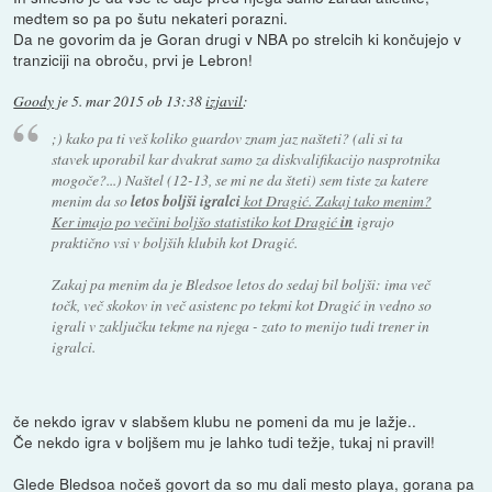
medtem so pa po šutu nekateri porazni.
Da ne govorim da je Goran drugi v NBA po strelcih ki končujejo v
tranziciji na obroču, prvi je Lebron!
Goody
je
5. mar 2015 ob 13:38
izjavil
:
;) kako pa ti veš koliko guardov znam jaz našteti? (ali si ta
stavek uporabil kar dvakrat samo za diskvalifikacijo nasprotnika
mogoče?...) Naštel (12-13, se mi ne da šteti) sem tiste za katere
menim da so
letos boljši igralci
kot Dragić. Zakaj tako menim?
Ker imajo po večini boljšo statistiko kot Dragić
in
igrajo
praktično vsi v boljših klubih kot Dragić.
Zakaj pa menim da je Bledsoe letos do sedaj bil boljši: ima več
točk, več skokov in več asistenc po tekmi kot Dragić in vedno so
igrali v zaključku tekme na njega - zato to menijo tudi trener in
igralci.
če nekdo igrav v slabšem klubu ne pomeni da mu je lažje..
Če nekdo igra v boljšem mu je lahko tudi težje, tukaj ni pravil!
Glede Bledsoa nočeš govort da so mu dali mesto playa, gorana pa