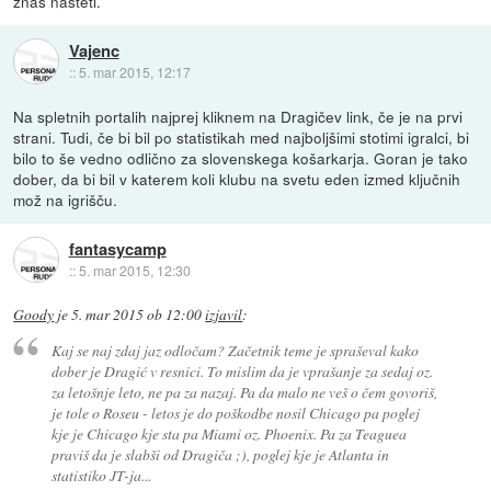
znaš našteti.
Vajenc
::
5. mar 2015, 12:17
Na spletnih portalih najprej kliknem na Dragičev link, če je na prvi
strani. Tudi, če bi bil po statistikah med najboljšimi stotimi igralci, bi
bilo to še vedno odlično za slovenskega košarkarja. Goran je tako
dober, da bi bil v katerem koli klubu na svetu eden izmed ključnih
mož na igrišču.
fantasycamp
::
5. mar 2015, 12:30
Goody
je
5. mar 2015 ob 12:00
izjavil
:
Kaj se naj zdaj jaz odločam? Začetnik teme je spraševal kako
dober je Dragić v resnici. To mislim da je vprašanje za sedaj oz.
za letošnje leto, ne pa za nazaj. Pa da malo ne veš o čem govoriš,
je tole o Roseu - letos je do poškodbe nosil Chicago pa poglej
kje je Chicago kje sta pa Miami oz. Phoenix. Pa za Teaguea
praviš da je slabši od Dragiča ;), poglej kje je Atlanta in
statistiko JT-ja...