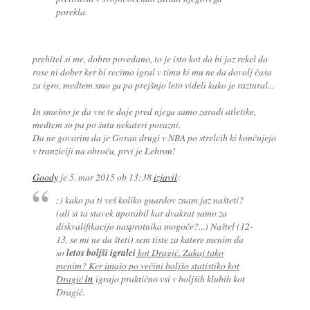
porekla.
prehitel si me, dobro povedano, to je isto kot da bi jaz rekel da
rose ni dober ker bi recimo igral v timu ki mu ne da dovolj časa
za igro, medtem smo ga pa prejšnjo leto videli kako je raztural...
In smešno je da vse te daje pred njega samo zaradi atletike,
medtem so pa po šutu nekateri porazni.
Da ne govorim da je Goran drugi v NBA po strelcih ki končujejo
v tranziciji na obroču, prvi je Lebron!
Goody
je
5. mar 2015 ob 13:38
izjavil
:
;) kako pa ti veš koliko guardov znam jaz našteti?
(ali si ta stavek uporabil kar dvakrat samo za
diskvalifikacijo nasprotnika mogoče?...) Naštel (12-
13, se mi ne da šteti) sem tiste za katere menim da
so
letos boljši igralci
kot Dragić. Zakaj tako
menim? Ker imajo po večini boljšo statistiko kot
Dragić
in
igrajo praktično vsi v boljših klubih kot
Dragić.