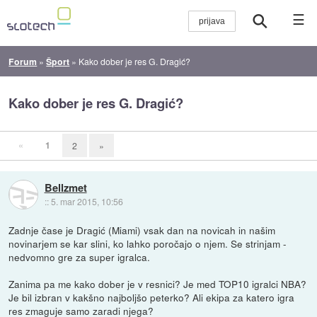
☰
Forum
»
Šport
»
Kako dober je res G. Dragić?
Kako dober je res G. Dragić?
«
1
2
»
Bellzmet
::
5. mar 2015, 10:56
Zadnje čase je Dragić (Miami) vsak dan na novicah in našim
novinarjem se kar slini, ko lahko poročajo o njem. Se strinjam -
nedvomno gre za super igralca.
Zanima pa me kako dober je v resnici? Je med TOP10 igralci NBA?
Je bil izbran v kakšno najboljšo peterko? Ali ekipa za katero igra
res zmaguje samo zaradi njega?