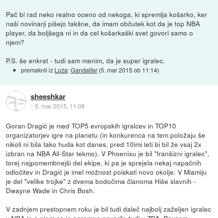
Pač bi rad neko realno oceno od nekoga, ki spremlja košarko, ker
naši novinarji pišejo takšne, da imam občutek kot da je top NBA
player, da boljšega ni in da cel košarkaški svet govori samo o
njem?
P.S. še enkrat - tudi sam menim, da je super igralec.
premaknil iz
Loža
:
Gandalfar
(
5. mar 2015 ob 11:14
)
sheeshkar
::
5. mar 2015, 11:08
Goran Dragić je med TOP5 evropskih igralcev in TOP10
organizatorjev igre na planetu (in konkurenca na tem položaju še
nikoli ni bila tako huda kot danes, pred 10imi leti bi bil že vsaj 2x
izbran na NBA All-Star tekmo). V Phoenixu je bil "franšizni igralec",
torej najpomembnejši del ekipe, ki pa je sprejela nekaj napačnih
odločitev in Dragić je imel možnost poiskati novo okolje. V Miamiju
je del "velike trojke" z dvema bodočima članoma Hiše slavnih -
Dwayne Wade in Chris Bosh.
V zadnjem prestopnem roku je bil tudi daleč najbolj zaželjen igralec
v NBA in o njem se je ogromno govorilo tudi v ZDA. Povsem