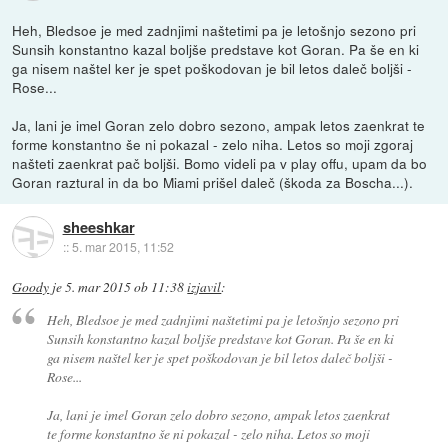
Heh, Bledsoe je med zadnjimi naštetimi pa je letošnjo sezono pri
Sunsih konstantno kazal boljše predstave kot Goran. Pa še en ki
ga nisem naštel ker je spet poškodovan je bil letos daleč boljši -
Rose...
Ja, lani je imel Goran zelo dobro sezono, ampak letos zaenkrat te
forme konstantno še ni pokazal - zelo niha. Letos so moji zgoraj
našteti zaenkrat pač boljši. Bomo videli pa v play offu, upam da bo
Goran raztural in da bo Miami prišel daleč (škoda za Boscha...).
sheeshkar
::
5. mar 2015, 11:52
Goody
je
5. mar 2015 ob 11:38
izjavil
:
Heh, Bledsoe je med zadnjimi naštetimi pa je letošnjo sezono pri
Sunsih konstantno kazal boljše predstave kot Goran. Pa še en ki
ga nisem naštel ker je spet poškodovan je bil letos daleč boljši -
Rose...
Ja, lani je imel Goran zelo dobro sezono, ampak letos zaenkrat
te forme konstantno še ni pokazal - zelo niha. Letos so moji