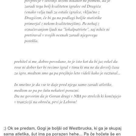
povprečje v letošnji sezoni nikakor ne pomeni, da je
zaradi tega bolj kvaliteten igralec od Dragića
(enako velja tudi za ostale igralce, vključno z
Dragićem, če bi ga na podlagi boljše statistike
primerjal z nekom kvalitetnejšim). Pa nehaj z
označevanjem ljudi na "lokalpatriote", saj nihče ni
pretiraval v svojih ocenah zaradi njegovega
porekla.
prehitel si me, dobro povedano, to je isto kot da bi jaz rekel da
rose ni dober ker bi recimo igral v timu ki mu ne da dovolj časa
za igro, medtem smo ga pa prejšnjo leto videli kako je raztural...
In smešno je da vse te daje pred njega samo zaradi atletike,
medtem so pa po šutu nekateri porazni.
Da ne govorim da je Goran drugi v NBA po strelcih ki končujejo
v tranziciji na obroču, prvi je Lebron!
;) Ok se predam, Gogi je boljši od Westbrucka, ki ga je skupaj
sama atletika, šut ima pa porazen hehe... Pa če hočete še en