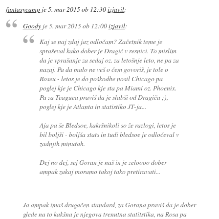
fantasycamp
je
5. mar 2015 ob 12:30
izjavil
:
Goody
je
5. mar 2015 ob 12:00
izjavil
:
Kaj se naj zdaj jaz odločam? Začetnik teme je
spraševal kako dober je Dragić v resnici. To mislim
da je vprašanje za sedaj oz. za letošnje leto, ne pa za
nazaj. Pa da malo ne veš o čem govoriš, je tole o
Roseu - letos je do poškodbe nosil Chicago pa
poglej kje je Chicago kje sta pa Miami oz. Phoenix.
Pa za Teaguea praviš da je slabši od Dragiča ;),
poglej kje je Atlanta in statistiko JT-ja...
Aja pa še Bledsoe, kakršnikoli so že razlogi, letos je
bil boljši - boljša stats in tudi bledsoe je odločeval v
zadnjih minutah.
Dej no dej, sej Goran je naš in je zeloooo dober
ampak zakaj moramo takoj tako pretiravati...
Ja ampak imaš drugačen standard, za Gorana praviš da je dober
glede na to kakšna je njegova trenutna statitstika, na Rosa pa