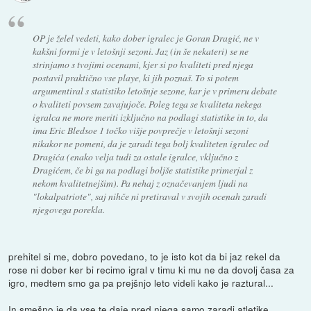
OP je želel vedeti, kako dober igralec je Goran Dragić, ne v
kakšni formi je v letošnji sezoni. Jaz (in še nekateri) se ne
strinjamo s tvojimi ocenami, kjer si po kvaliteti pred njega
postavil praktično vse playe, ki jih poznaš. To si potem
argumentiral s statistiko letošnje sezone, kar je v primeru debate
o kvaliteti povsem zavajujoče. Poleg tega se kvaliteta nekega
igralca ne more meriti izključno na podlagi statistike in to, da
ima Eric Bledsoe 1 točko višje povprečje v letošnji sezoni
nikakor ne pomeni, da je zaradi tega bolj kvaliteten igralec od
Dragića (enako velja tudi za ostale igralce, vključno z
Dragićem, če bi ga na podlagi boljše statistike primerjal z
nekom kvalitetnejšim). Pa nehaj z označevanjem ljudi na
"lokalpatriote", saj nihče ni pretiraval v svojih ocenah zaradi
njegovega porekla.
prehitel si me, dobro povedano, to je isto kot da bi jaz rekel da
rose ni dober ker bi recimo igral v timu ki mu ne da dovolj časa za
igro, medtem smo ga pa prejšnjo leto videli kako je raztural...
In smešno je da vse te daje pred njega samo zaradi atletike,