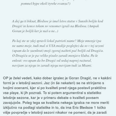
pomneš hype okoli tyreke evansa?)
A dej ga ti biksat, Bledsoe je imel letos statse v Sunsih boljše kod
Dragič in konce tekem so venomer igrali na Bledsoa. (Ampak
Goran je boljši ker je naš a ne...)
Pa kaj ste se zdej spravli lokal patrioti name? Moje mnenje (pa
ne samo moje, tudi mal si USA medije poglejte) da so v tej sezoni
(upam da le zaenkrat) moji zgoraj našteti pač boljši od Dragića.
O Dragiću se je pa veliko pisalo zaradi menjave kluba. Pa še
enkrat: res upam da bo Dragić od sedaj naprej raztural,
navijam za njega in zaradi njega navijam tudi za Miami.
OP je želel vedeti, kako dober igralec je Goran Dragić, ne v kakšni
formi je v letošnji sezoni. Jaz (in še nekateri) se ne strinjamo s
tvojimi ocenami, kjer si po kvaliteti pred njega postavil praktično
vse playe, ki jih poznaš. To si potem argumentiral s statistiko
letošnje sezone, kar je v primeru debate o kvaliteti povsem
zavajujoče. Poleg tega se kvaliteta nekega igralca ne more meriti
izključno na podlagi statistike in to, da ima Eric Bledsoe 1 točko
višje povprečje v letošnji sezoni nikakor ne pomeni, da je zaradi