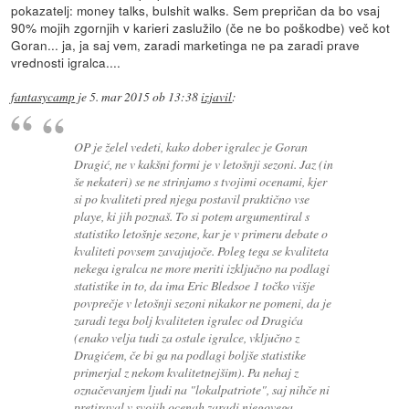
pokazatelj: money talks, bulshit walks. Sem prepričan da bo vsaj
90% mojih zgornjih v karieri zaslužilo (če ne bo poškodbe) več kot
Goran... ja, ja saj vem, zaradi marketinga ne pa zaradi prave
vrednosti igralca....
fantasycamp
je
5. mar 2015 ob 13:38
izjavil
:
OP je želel vedeti, kako dober igralec je Goran
Dragić, ne v kakšni formi je v letošnji sezoni. Jaz (in
še nekateri) se ne strinjamo s tvojimi ocenami, kjer
si po kvaliteti pred njega postavil praktično vse
playe, ki jih poznaš. To si potem argumentiral s
statistiko letošnje sezone, kar je v primeru debate o
kvaliteti povsem zavajujoče. Poleg tega se kvaliteta
nekega igralca ne more meriti izključno na podlagi
statistike in to, da ima Eric Bledsoe 1 točko višje
povprečje v letošnji sezoni nikakor ne pomeni, da je
zaradi tega bolj kvaliteten igralec od Dragića
(enako velja tudi za ostale igralce, vključno z
Dragićem, če bi ga na podlagi boljše statistike
primerjal z nekom kvalitetnejšim). Pa nehaj z
označevanjem ljudi na "lokalpatriote", saj nihče ni
pretiraval v svojih ocenah zaradi njegovega