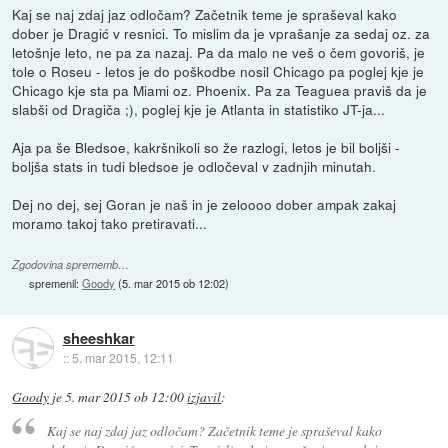
Kaj se naj zdaj jaz odločam? Začetnik teme je spraševal kako
dober je Dragić v resnici. To mislim da je vprašanje za sedaj oz. za
letošnje leto, ne pa za nazaj. Pa da malo ne veš o čem govoriš, je
tole o Roseu - letos je do poškodbe nosil Chicago pa poglej kje je
Chicago kje sta pa Miami oz. Phoenix. Pa za Teaguea praviš da je
slabši od Dragiča ;), poglej kje je Atlanta in statistiko JT-ja...
Aja pa še Bledsoe, kakršnikoli so že razlogi, letos je bil boljši -
boljša stats in tudi bledsoe je odločeval v zadnjih minutah.
Dej no dej, sej Goran je naš in je zeloooo dober ampak zakaj
moramo takoj tako pretiravati...
Zgodovina sprememb…
spremenil:
Goody
(
5. mar 2015 ob 12:02
)
sheeshkar
::
5. mar 2015, 12:11
Goody
je
5. mar 2015 ob 12:00
izjavil
:
Kaj se naj zdaj jaz odločam? Začetnik teme je spraševal kako