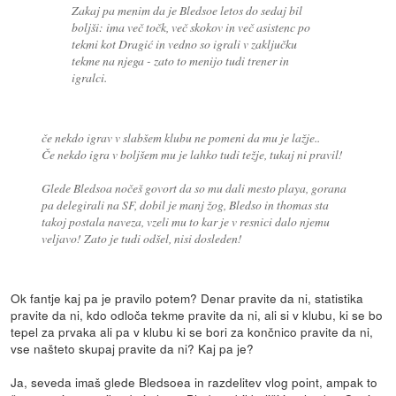
Zakaj pa menim da je Bledsoe letos do sedaj bil
boljši: ima več točk, več skokov in več asistenc po
tekmi kot Dragić in vedno so igrali v zaključku
tekme na njega - zato to menijo tudi trener in
igralci.
če nekdo igrav v slabšem klubu ne pomeni da mu je lažje..
Če nekdo igra v boljšem mu je lahko tudi težje, tukaj ni pravil!
Glede Bledsoa nočeš govort da so mu dali mesto playa, gorana
pa delegirali na SF, dobil je manj žog, Bledso in thomas sta
takoj postala naveza, vzeli mu to kar je v resnici dalo njemu
veljavo! Zato je tudi odšel, nisi dosleden!
Ok fantje kaj pa je pravilo potem? Denar pravite da ni, statistika
pravite da ni, kdo odloča tekme pravite da ni, ali si v klubu, ki se bo
tepel za prvaka ali pa v klubu ki se bori za končnico pravite da ni,
vse našteto skupaj pravite da ni? Kaj pa je?
Ja, seveda imaš glede Bledsoea in razdelitev vlog point, ampak to