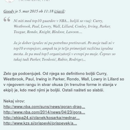
Goody
je
5. mar 2015 ob 11:18
izjavil
:
Ni niti med top10 guardov v NBA... boljši so vsaj: Curry,
Westbrook, Paul, Lowry, Wall, Lillard, Conley, Irving, Parker,
Teague, Rondo, Knight, Bledsoe, Lawson....
Ja je dober igralec ni pa potrebno pretiravati. Po moje tudi ni v
top10 evropejcev, ampak tu je težje primerjati različna igralna
mesta. Je pa med top3 organizatorji v evropi po moje. Čeprav so
tukaj tudi Parker, Teodosić, Rubio, Rodrigez...
Zelo ga podcenjuješ. Od njega so definitivno boljši Curry,
Westbrook, Paul, Irwing in Parker, Rondo, Wall, Lowry in Lillard so
v njegovem rangu in stvar okusa (in trenutne forme in stanja v
ekipi) je, kdo med njimi je boljši. Ostali našteti so slabši.
Nekaj virov:
http://www.nba.com/suns/news/goran-drag...
http://www.nba.com/2014/news/04/23/gora...
http://ekipa24.si/clanek/kosarka/mednar...
http://www.kzs.si/prispevki/prispevek/a...