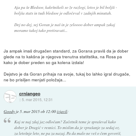
Aja pa še Bledsoe, kakršnikoli so že razlogi, letos je bil boljši -
boljša stats in tudi bledsoe je odločeval v zadnjih minutah.
Dej no dej, sej Goran je naš in je zeloooo dober ampak zakaj
moramo takoj tako pretiravati...
Ja ampak imaš drugačen standard, za Gorana praviš da je dober
glede na to kakšna je njegova trenutna statitstika, na Rosa pa
kako je dober preden so ga kolena izdala!
Dejstvo je da Goran prihaja na svoje, tukaj bo lahko igral drugače,
ne bo prisiljen menjati položaja...
crniangeo
::
5. mar 2015, 12:31
Goody
je
5. mar 2015 ob 12:00
izjavil
:
Kaj se naj zdaj jaz odločam? Začetnik teme je spraševal kako
dober je Dragić v resnici. To mislim da je vprašanje za sedaj oz.
za letošnje leto, ne pa za nazaj. Pa da malo ne veš o čem govoriš,