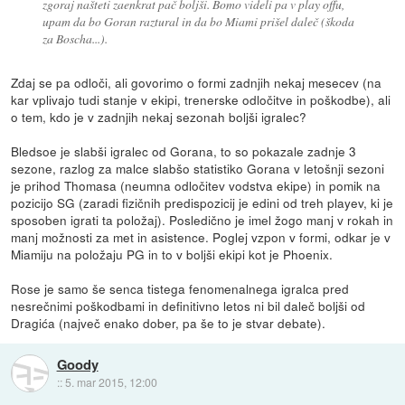
zgoraj našteti zaenkrat pač boljši. Bomo videli pa v play offu,
upam da bo Goran raztural in da bo Miami prišel daleč (škoda
za Boscha...).
Zdaj se pa odloči, ali govorimo o formi zadnjih nekaj mesecev (na
kar vplivajo tudi stanje v ekipi, trenerske odločitve in poškodbe), ali
o tem, kdo je v zadnjih nekaj sezonah boljši igralec?
Bledsoe je slabši igralec od Gorana, to so pokazale zadnje 3
sezone, razlog za malce slabšo statistiko Gorana v letošnji sezoni
je prihod Thomasa (neumna odločitev vodstva ekipe) in pomik na
pozicijo SG (zaradi fizičnih predispozicij je edini od treh playev, ki je
sposoben igrati ta položaj). Posledično je imel žogo manj v rokah in
manj možnosti za met in asistence. Poglej vzpon v formi, odkar je v
Miamiju na položaju PG in to v boljši ekipi kot je Phoenix.
Rose je samo še senca tistega fenomenalnega igralca pred
nesrečnimi poškodbami in definitivno letos ni bil daleč boljši od
Dragića (največ enako dober, pa še to je stvar debate).
Goody
::
5. mar 2015, 12:00