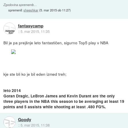
Zgodovina sprememb…
spremenil:
sheeshkar
(
5. mar 2015 ob 11:27
)
fantasycamp
::
5. mar 2015, 11:35
Bil je pa prejšnje leto fantastičen, sigurno Top5 play v NBA
kje ste bli ko je bil eden izmed treh;
leto 2014
Goran Dragic, LeBron James and Kevin Durant are the only
three players in the NBA this season to be averaging at least 19
points and 5 assists while shooting at least .480 FG%.
Goody
::
5. mar 2015, 11:38