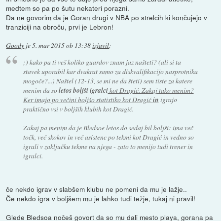
medtem so pa po šutu nekateri porazni.
Da ne govorim da je Goran drugi v NBA po strelcih ki končujejo v
tranziciji na obroču, prvi je Lebron!
Goody
je
5. mar 2015 ob 13:38
izjavil
:
;) kako pa ti veš koliko guardov znam jaz našteti? (ali si ta
stavek uporabil kar dvakrat samo za diskvalifikacijo nasprotnika
mogoče?...) Naštel (12-13, se mi ne da šteti) sem tiste za katere
menim da so
letos boljši igralci
kot Dragić. Zakaj tako menim?
Ker imajo po večini boljšo statistiko kot Dragić
in
igrajo
praktično vsi v boljših klubih kot Dragić.
Zakaj pa menim da je Bledsoe letos do sedaj bil boljši: ima več
točk, več skokov in več asistenc po tekmi kot Dragić in vedno so
igrali v zaključku tekme na njega - zato to menijo tudi trener in
igralci.
če nekdo igrav v slabšem klubu ne pomeni da mu je lažje..
Če nekdo igra v boljšem mu je lahko tudi težje, tukaj ni pravil!
Glede Bledsoa nočeš govort da so mu dali mesto playa, gorana pa