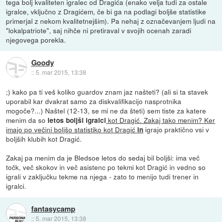
tega bolj kvaliteten igralec od Dragića (enako velja tudi za ostale
igralce, vključno z Dragićem, če bi ga na podlagi boljše statistike
primerjal z nekom kvalitetnejšim). Pa nehaj z označevanjem ljudi na
"lokalpatriote", saj nihče ni pretiraval v svojih ocenah zaradi
njegovega porekla.
Goody
::
5. mar 2015, 13:38
;) kako pa ti veš koliko guardov znam jaz našteti? (ali si ta stavek
uporabil kar dvakrat samo za diskvalifikacijo nasprotnika
mogoče?...) Naštel (12-13, se mi ne da šteti) sem tiste za katere
menim da so
kot Dragić. Zakaj tako menim? Ker
letos boljši igralci
imajo po večini boljšo statistiko kot Dragić
igrajo praktično vsi v
in
boljših klubih kot Dragić.
Zakaj pa menim da je Bledsoe letos do sedaj bil boljši: ima več
točk, več skokov in več asistenc po tekmi kot Dragić in vedno so
igrali v zaključku tekme na njega - zato to menijo tudi trener in
igralci.
fantasycamp
::
5. mar 2015, 13:38