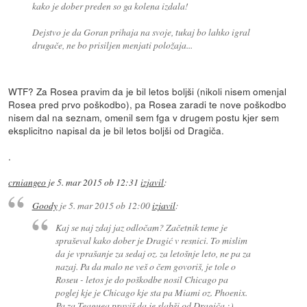
kako je dober preden so ga kolena izdala!
Dejstvo je da Goran prihaja na svoje, tukaj bo lahko igral
drugače, ne bo prisiljen menjati položaja...
WTF? Za Rosea pravim da je bil letos boljši (nikoli nisem omenjal
Rosea pred prvo poškodbo), pa Rosea zaradi te nove poškodbo
nisem dal na seznam, omenil sem fga v drugem postu kjer sem
eksplicitno napisal da je bil letos boljši od Dragiča.
.
crniangeo
je
5. mar 2015 ob 12:31
izjavil
:
Goody
je
5. mar 2015 ob 12:00
izjavil
:
Kaj se naj zdaj jaz odločam? Začetnik teme je
spraševal kako dober je Dragić v resnici. To mislim
da je vprašanje za sedaj oz. za letošnje leto, ne pa za
nazaj. Pa da malo ne veš o čem govoriš, je tole o
Roseu - letos je do poškodbe nosil Chicago pa
poglej kje je Chicago kje sta pa Miami oz. Phoenix.
Pa za Teaguea praviš da je slabši od Dragiča ;),