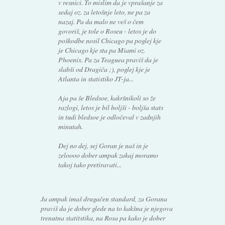
v resnici. To mislim da je vprašanje za
sedaj oz. za letošnje leto, ne pa za
nazaj. Pa da malo ne veš o čem
govoriš, je tole o Roseu - letos je do
poškodbe nosil Chicago pa poglej kje
je Chicago kje sta pa Miami oz.
Phoenix. Pa za Teaguea praviš da je
slabši od Dragiča ;), poglej kje je
Atlanta in statistiko JT-ja...
Aja pa še Bledsoe, kakršnikoli so že
razlogi, letos je bil boljši - boljša stats
in tudi bledsoe je odločeval v zadnjih
minutah.
Dej no dej, sej Goran je naš in je
zeloooo dober ampak zakaj moramo
takoj tako pretiravati...
Ja ampak imaš drugačen standard, za Gorana
praviš da je dober glede na to kakšna je njegova
trenutna statitstika, na Rosa pa kako je dober