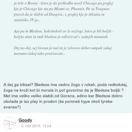
je tole o Roseu - letos je do poškodbe nosil Chicago pa poglej
kje je Chicago kje sta pa Miami oz. Phoenix. Pa za Teaguea
praviš da je slabši od Dragiča ;), poglej kje je Atlanta in
statistiko JT-ja...
Aja pa še Bledsoe, kakršnikoli so že razlogi, letos je bil boljši -
boljša stats in tudi bledsoe je odločeval v zadnjih minutah.
Dej no dej, sej Goran je naš in je zeloooo dober ampak zakaj
moramo takoj tako pretiravati...
A dej ga biksat? Bledsoe ima vedno žogo v rokah, poda redkokdaj,
žoga ne kroži kot bi morala in pol govorimo da je Bledsoe boljši ?
Met ima veliko veliko slabši od Gorana, edino kar Bledsoe dobro
obvlada je iso play in prodori (še pomneš hype okoli tyreke
evansa?)
Goody
::
5. mar 2015, 13:04