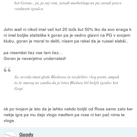
kot Goran... ja, ja saj vem, zaradi marketinga ne pa zaradi prave
vrednosti igralca
John wall ni nikoli imel več kot 20 točk šut 50% tko da evo enega k
ni imel boljše statistike k goran pa je vedno glavni na PG v svojem
klubu, goran je moral to deliti, nisem pa rekel da je russel slabši..
pa nisemšel čez vse tam čez...
Goran je neverjetno underrated!
Ja, seveda imaš glede Bledsoea in razdelitev vlog point, ampak
to še zmeraj ne zanika da je letos Bledsoe bil boljši igralec kot
Gogi
ok po tvojem je isto da je lahko nekdo boljši od Rosa samo zato ker
nekje igra pa mu dajo vlogo medtem pa rose ni ker pač nima te
vloge.
Goody