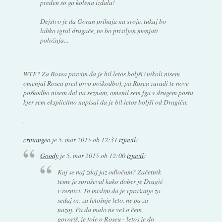
preden so ga kolena izdala!
Dejstvo je da Goran prihaja na svoje, tukaj bo
lahko igral drugače, ne bo prisiljen menjati
položaja...
WTF? Za Rosea pravim da je bil letos boljši (nikoli nisem
omenjal Rosea pred prvo poškodbo), pa Rosea zaradi te nove
poškodbo nisem dal na seznam, omenil sem fga v drugem postu
kjer sem eksplicitno napisal da je bil letos boljši od Dragiča.
.
crniangeo
je
5. mar 2015 ob 12:31
izjavil
:
Goody
je
5. mar 2015 ob 12:00
izjavil
:
Kaj se naj zdaj jaz odločam? Začetnik
teme je spraševal kako dober je Dragić
v resnici. To mislim da je vprašanje za
sedaj oz. za letošnje leto, ne pa za
nazaj. Pa da malo ne veš o čem
govoriš, je tole o Roseu - letos je do