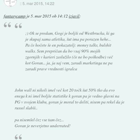
::
5. mar 2015, 14:22
fantasycamp
je
5. mar 2015 ob 14:12
izjavil
:
;) Ok se predam, Gogi je boljši od Westbrucka, ki ga
je skupaj sama atletika, šut ima pa porazen hehe...
Pa če hočete še en pokazatelj: money talks, bulshit
walks. Sem prepričan da bo vsaj 90% mojih
zgornjih v karieri zaslužilo (če ne bo poškodbe) več
kot Goran... ja, ja saj vem, zaradi marketinga ne pa
zaradi prave vrednosti igralca
John wall ni nikoli imel več kot 20 točk šut 50% tko da evo
enega k ni imel boljše statistike k goran pa je vedno glavni na
PG v svojem klubu, goran je moral to deliti, nisem pa rekel da je
russel slabši..
pa nisemšel čez vse tam čez...
Goran je neverjetno underrated!