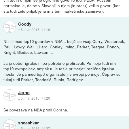
normalno je, da se v Sloveniji o njem (in bratu) veliko govori (ker
sta tudi zelo priljubljena in s tem marketinško zanimiva).
Goody
::
5. mar 2015, 11:18
Ni niti med top10 guardov v NBA... boljši so vsaj: Curry, Westbrook,
Paul, Lowry, Wall, Lillard, Conley, Irving, Parker, Teague, Rondo,
Knight, Bledsoe, Lawson....
Ja je dober igralec ni pa potrebno pretiravati. Po moje tudi ni v
top10 evropejcev, ampak tu je težje primerjati različna igralna
mesta. Je pa med top3 organizatorji v evropi po moje. Čeprav so
tukaj tudi Parker, Teodosić, Rubio, Rodrigez...
Jarno
::
5. mar 2015, 11:20
Še povezava na NBA profil Gorana.
sheeshkar
::
5. mar 2015, 11:27