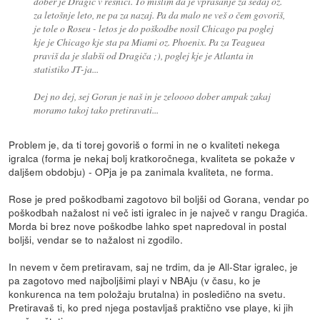
dober je Dragić v resnici. To mislim da je vprašanje za sedaj oz.
za letošnje leto, ne pa za nazaj. Pa da malo ne veš o čem govoriš,
je tole o Roseu - letos je do poškodbe nosil Chicago pa poglej
kje je Chicago kje sta pa Miami oz. Phoenix. Pa za Teaguea
praviš da je slabši od Dragiča ;), poglej kje je Atlanta in
statistiko JT-ja...
Dej no dej, sej Goran je naš in je zeloooo dober ampak zakaj
moramo takoj tako pretiravati...
Problem je, da ti torej govoriš o formi in ne o kvaliteti nekega
igralca (forma je nekaj bolj kratkoročnega, kvaliteta se pokaže v
daljšem obdobju) - OPja je pa zanimala kvaliteta, ne forma.
Rose je pred poškodbami zagotovo bil boljši od Gorana, vendar po
poškodbah nažalost ni več isti igralec in je največ v rangu Dragića.
Morda bi brez nove poškodbe lahko spet napredoval in postal
boljši, vendar se to nažalost ni zgodilo.
In nevem v čem pretiravam, saj ne trdim, da je All-Star igralec, je
pa zagotovo med najboljšimi playi v NBAju (v času, ko je
konkurenca na tem položaju brutalna) in posledično na svetu.
Pretiravaš ti, ko pred njega postavljaš praktično vse playe, ki jih