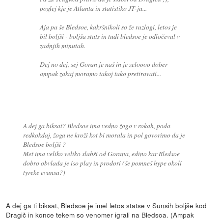
poglej kje je Atlanta in statistiko JT-ja...
Aja pa še Bledsoe, kakršnikoli so že razlogi, letos je
bil boljši - boljša stats in tudi bledsoe je odločeval v
zadnjih minutah.
Dej no dej, sej Goran je naš in je zeloooo dober
ampak zakaj moramo takoj tako pretiravati...
A dej ga biksat? Bledsoe ima vedno žogo v rokah, poda
redkokdaj, žoga ne kroži kot bi morala in pol govorimo da je
Bledsoe boljši ?
Met ima veliko veliko slabši od Gorana, edino kar Bledsoe
dobro obvlada je iso play in prodori (še pomneš hype okoli
tyreke evansa?)
A dej ga ti biksat, Bledsoe je imel letos statse v Sunsih boljše kod
Dragič in konce tekem so venomer igrali na Bledsoa. (Ampak