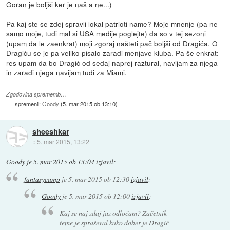
Goran je boljši ker je naš a ne...)
Pa kaj ste se zdej spravli lokal patrioti name? Moje mnenje (pa ne
samo moje, tudi mal si USA medije poglejte) da so v tej sezoni
(upam da le zaenkrat) moji zgoraj našteti pač boljši od Dragića. O
Dragiću se je pa veliko pisalo zaradi menjave kluba. Pa še enkrat:
res upam da bo Dragić od sedaj naprej raztural, navijam za njega
in zaradi njega navijam tudi za Miami.
Zgodovina sprememb…
spremenil:
Goody
(
5. mar 2015 ob 13:10
)
sheeshkar
::
5. mar 2015, 13:22
Goody
je
5. mar 2015 ob 13:04
izjavil
:
fantasycamp
je
5. mar 2015 ob 12:30
izjavil
:
Goody
je
5. mar 2015 ob 12:00
izjavil
:
Kaj se naj zdaj jaz odločam? Začetnik
teme je spraševal kako dober je Dragić