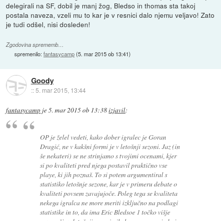
delegirali na SF, dobil je manj žog, Bledso in thomas sta takoj
postala naveza, vzeli mu to kar je v resnici dalo njemu veljavo! Zato
je tudi odšel, nisi dosleden!
Zgodovina sprememb…
spremenilo:
fantasycamp
(
5. mar 2015 ob 13:41
)
Goody
::
5. mar 2015, 13:44
fantasycamp
je
5. mar 2015 ob 13:38
izjavil
:
OP je želel vedeti, kako dober igralec je Goran
Dragić, ne v kakšni formi je v letošnji sezoni. Jaz (in
še nekateri) se ne strinjamo s tvojimi ocenami, kjer
si po kvaliteti pred njega postavil praktično vse
playe, ki jih poznaš. To si potem argumentiral s
statistiko letošnje sezone, kar je v primeru debate o
kvaliteti povsem zavajujoče. Poleg tega se kvaliteta
nekega igralca ne more meriti izključno na podlagi
statistike in to, da ima Eric Bledsoe 1 točko višje