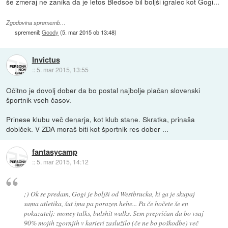
še zmeraj ne zanika da je letos Bledsoe bil boljši igralec kot Gogi...
Zgodovina sprememb…
spremenil:
Goody
(
5. mar 2015 ob 13:48
)
Invictus
::
5. mar 2015, 13:55
Očitno je dovolj dober da bo postal najbolje plačan slovenski
športnik vseh časov.
Prinese klubu več denarja, kot klub stane. Skratka, prinaša
dobiček. V ZDA moraš biti kot športnik res dober ...
fantasycamp
::
5. mar 2015, 14:12
;) Ok se predam, Gogi je boljši od Westbrucka, ki ga je skupaj
sama atletika, šut ima pa porazen hehe... Pa če hočete še en
pokazatelj: money talks, bulshit walks. Sem prepričan da bo vsaj
90% mojih zgornjih v karieri zaslužilo (če ne bo poškodbe) več