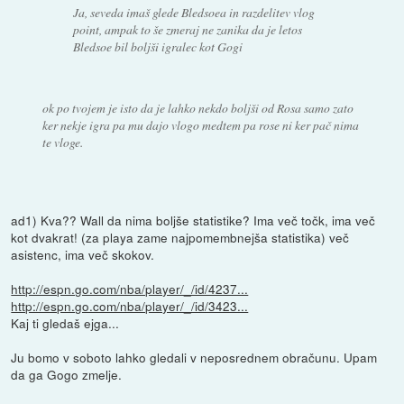
Ja, seveda imaš glede Bledsoea in razdelitev vlog
point, ampak to še zmeraj ne zanika da je letos
Bledsoe bil boljši igralec kot Gogi
ok po tvojem je isto da je lahko nekdo boljši od Rosa samo zato
ker nekje igra pa mu dajo vlogo medtem pa rose ni ker pač nima
te vloge.
ad1) Kva?? Wall da nima boljše statistike? Ima več točk, ima več
kot dvakrat! (za playa zame najpomembnejša statistika) več
asistenc, ima več skokov.
http://espn.go.com/nba/player/_/id/4237...
http://espn.go.com/nba/player/_/id/3423...
Kaj ti gledaš ejga...
Ju bomo v soboto lahko gledali v neposrednem obračunu. Upam
da ga Gogo zmelje.