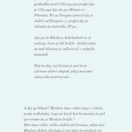
poškodbe nosil Chicago pa poglej kje
je Chicago kje sta pa Miami oz.
Phoenix. Pa za Teaguea praviš da je
slabši od Dragiča ;), poglej kje je
Atlanta in statistiko JT-ja...
Aja pa še Bledsoe, kakršnikoli so že
razlogi, letos je bil boljši - boljša stats
in tudi bledsoe je odločeval v zadnjih
minutah.
Dej no dej, sej Goran je naš in je
zeloooo dober ampak zakaj moramo
takoj tako pretiravati...
A dej ga biksat? Bledsoe ima vedno žogo v rokah,
poda redkokdaj, žoga ne kroži kot bi morala in pol
govorimo da je Bledsoe boljši ?
Met ima veliko veliko slabši od Gorana, edino kar
Bledsoe dobro obvlada je iso play in prodori (še