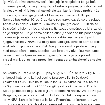
igri vidi, tip nima samozavesti, nima jajc in nasplošno če ga boš
pozorno gledal, da žogo čim prej od sebe iz panike, je tudi eden od
igralcev v ligi, ki je kasiral največ blokad, kar je njegov problem že
od časov, ko smo ga gledali v Sloveniji in to še pred Olimpijo.
Namreč basketball IQ od Dragića je res nizek, oz. tip se brezglavo
zaletava in nabija v raketo. V kolikor ekipa igra cono 2-3 in da se
še slučajno kdo na njega fokusira, tip izpade smešno, pa bi si želel,
da je drugače. Tip je samo soliden atlet (pa vseeno nič posebnega,
dejansko je za njega cel dogodek če zabije, medtem ko igralci
njegove višine v NBAju na alley-upe zabijajo), torej če sem še bolj
konkreten, tip ima samo šprint. Njegova obramba je slaba, njegov
med povprečen, njegov pregled nad igro pravtako, tipu rata samo,
če se dovoli indijanska run and gun igra, ki pa jo je v playoffu
precej manj, oz. se igra precej bolj resna obramba skoraj od vsake
ekipe.
Še vedno je Dragič nekje 20. play v ligi NBA. Če se igra v ligi NBA
prilagodi kateremu koli od večine igralcev v ligi in če dobiš
priložnost za 30+ min na tekmo in lahko 15x vržeš na koš, na tak
način bi se izkazalo tudi 1000 drugih igralcev in ne samo Dragić.
Ko pa prideš do ekip, ki so ožji pretendenti za naslov, za ta nivo pa
Dragić ni, kar je pokazal, tako v klubih prej, tako v reprezentanci,
kot v NBA. Lahko je imet statistiko v Phoenixu, ko jetreba prevzeti
odgovornost in narediti kakšen presežek, pa smo že tako pri njemu