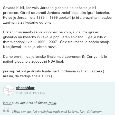
Seveda bi bil, ker vpliv Jordana globalno na košarko je bil
prelomen. Otroci so zaradi Jordana začeli dejansko igrati košarko.
Ko se je Jordan leta 1993 in 1999 upokojil je bila praznina in padec
zanimanja za košarko ogromen.
Prstani niso merilo za veličino pač pa vpliv, ki ga ima igralec
globalno na košarko in kako je popularen splošno. Liga je bila v
tistem obdobju v buli 1999 - 2007.. Šele trakrat se je začelo stanje
izboljševati, ko se je lebron razvil.
Da ne omnim, da je lansko finale med Lebronom iN Curryem bilo
najbolj gledano v zgodovini NBA final.
prejšnji rekord je držalo finale med Jordanom in Utah Jazzerji (
mislim, da zadnje finale 1998 ) ..
sheeshkar
::
28. apr 2016, 11:47
kitajc
je
28. apr 2016 ob 00:40
izjavil
:
Mislil sem na tisti prekinjeni trade med Lakersi, New Orleansom