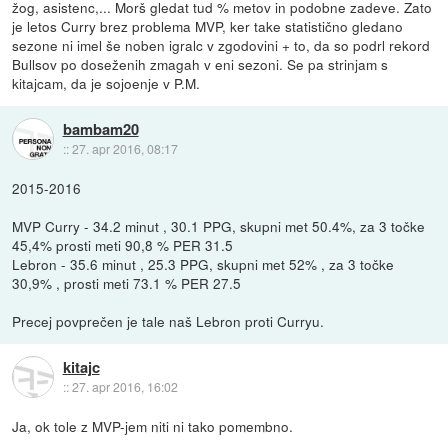
žog, asistenc,... Morš gledat tud % metov in podobne zadeve. Zato
je letos Curry brez problema MVP, ker take statistično gledano
sezone ni imel še noben igralc v zgodovini + to, da so podrl rekord
Bullsov po doseženih zmagah v eni sezoni. Se pa strinjam s
kitajcam, da je sojoenje v P.M.
bambam20
::
27. apr 2016, 08:17
2015-2016
MVP Curry - 34.2 minut , 30.1 PPG, skupni met 50.4%, za 3 točke
45,4% prosti meti 90,8 % PER 31.5
Lebron - 35.6 minut , 25.3 PPG, skupni met 52% , za 3 točke
30,9% , prosti meti 73.1 % PER 27.5
Precej povprečen je tale naš Lebron proti Curryu.
kitajc
::
27. apr 2016, 16:02
Ja, ok tole z MVP-jem niti ni tako pomembno.