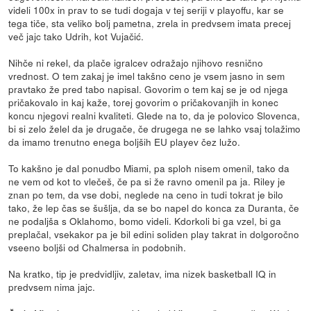
videli 100x in prav to se tudi dogaja v tej seriji v playoffu, kar se
tega tiče, sta veliko bolj pametna, zrela in predvsem imata precej
več jajc tako Udrih, kot Vujačić.
Nihče ni rekel, da plače igralcev odražajo njihovo resnično
vrednost. O tem zakaj je imel takšno ceno je vsem jasno in sem
pravtako že pred tabo napisal. Govorim o tem kaj se je od njega
pričakovalo in kaj kaže, torej govorim o pričakovanjih in konec
koncu njegovi realni kvaliteti. Glede na to, da je polovico Slovenca,
bi si zelo želel da je drugače, če drugega ne se lahko vsaj tolažimo
da imamo trenutno enega boljših EU playev čez lužo.
To kakšno je dal ponudbo Miami, pa sploh nisem omenil, tako da
ne vem od kot to vlečeš, če pa si že ravno omenil pa ja. Riley je
znan po tem, da vse dobi, neglede na ceno in tudi tokrat je bilo
tako, že lep čas se šušlja, da se bo napel do konca za Duranta, če
ne podaljša s Oklahomo, bomo videli. Kdorkoli bi ga vzel, bi ga
preplačal, vsekakor pa je bil edini soliden play takrat in dolgoročno
vseeno boljši od Chalmersa in podobnih.
Na kratko, tip je predvidljiv, zaletav, ima nizek basketball IQ in
predvsem nima jajc.