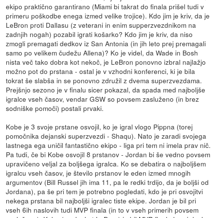
ekipo praktično garantirano (Miami bi takrat do finala prišel tudi v
primeru poškodbe enega izmed velike trojice). Kdo jim je kriv, da je
LeBron proti Dallasu (z veterani in enim supperzvezdnikom na
zadnjih nogah) pozabil igrati košarko? Kdo jim je kriv, da niso
zmogli premagati dedkov iz San Antonia (in jih leto prej premagali
samo po velikem čudežu Allena)? Ko je videl, da Wade in Bosh
nista več tako dobra kot nekoč, je LeBron ponovno izbral najlažjo
možno pot do prstana - ostal je v vzhodni konferenci, ki je bila
tokrat še slabša in se ponovno združil z dvema superzvezdama.
Prejšnjo sezono je v finalu sicer pokazal, da spada med najboljše
igralce vseh časov, vendar GSW so povsem zasluženo (in brez
sodniške pomoči) postali prvaki.
Kobe je 3 svoje prstane osvojil, ko je igral vlogo Pippna (torej
pomočnika dejanski superzvezdi - Shaqu). Nato je zaradi svojega
lastnega ega uničil fantastično ekipo - liga pri tem ni imela prav nič.
Pa tudi, če bi Kobe osvojil 8 prstanov - Jordan bi še vedno povsem
upravičeno veljal za boljšega igralca. Ko se debatira o najboljšem
igralcu vseh časov, je število prstanov le eden izmed mnogih
argumentov (Bill Russel jih ima 11, pa le redki trdijo, da je boljši od
Jordana), pa še pri tem je potrebno pogledati, kdo je pri osvojitvi
nekega prstana bil najboljši igralec tiste ekipe. Jordan je bil pri
vseh 6ih naslovih tudi MVP finala (in to v vseh primerih povsem