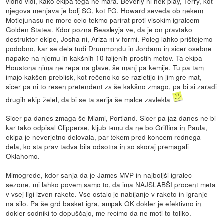
vidno vidi, kako ekipa tega ne mara. Beverly ni nek play, Terry, kot
njegova menjava je bolj SG, kot PG. Howard seveda ob nekem
Motiejunasu ne more celo tekmo parirat proti visokim igralcem
Golden Statea. Kdor pozna Beasleyja ve, da je on pravtako
destruktor ekipe, Josha ni, Ariza ni v formi. Poleg lahko prištejemo
podobno, kar se dela tudi Drummondu in Jordanu in sicer osebne
napake na njemu in kakšnih 10 faljenih prostih metov. Ta ekipa
Houstona nima ne repa na glave, še manj pa kemije. Tu pa tam
imajo kakšen preblisk, kot rečeno ko se razletijo in jim gre mat,
sicer pa ni to resen pretendent za še kakšno zmago, pa bi si zaradi
drugih ekip želel, da bi se ta serija še malce zavlekla
Sicer pa danes zmaga še Miami, Portland. Sicer pa jaz danes ne bi
kar tako odpisal Clipperse, kljub temu da ne bo Griffina in Paula,
ekipa je neverjetno delovala, par tekem pred koncem rednega
dela, ko sta prav tadva bila odsotna in so skoraj premagali
Oklahomo.
Mimogrede, kdor sanja da je James MVP in najboljši igralec
sezone, mi lahko povem samo to, da ima NAJSLABŠI procent meta
v vsej ligi izven rakete. Vse ostalo je nabijanje v raketo in igranje
na silo. Pa še grd basket igra, ampak OK dokler je efektivno in
dokler sodniki to dopuščajo, me recimo da ne moti to toliko.