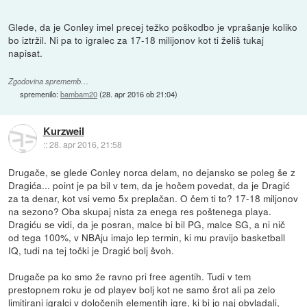
Glede, da je Conley imel precej težko poškodbo je vprašanje koliko
bo iztržil. Ni pa to igralec za 17-18 milijonov kot ti želiš tukaj
napisat.
Zgodovina sprememb…
spremenilo:
bambam20
(
28. apr 2016 ob 21:04
)
Kurzweil
::
28. apr 2016, 21:58
Drugače, se glede Conley norca delam, no dejansko se poleg še z
Dragića... point je pa bil v tem, da je hočem povedat, da je Dragić
za ta denar, kot vsi vemo 5x preplačan. O čem ti to? 17-18 miljonov
na sezono? Oba skupaj nista za enega res poštenega playa.
Dragiću se vidi, da je posran, malce bi bil PG, malce SG, a ni nič
od tega 100%, v NBAju imajo lep termin, ki mu pravijo basketball
IQ, tudi na tej točki je Dragić bolj švoh.
Drugače pa ko smo že ravno pri free agentih. Tudi v tem
prestopnem roku je od playev bolj kot ne samo šrot ali pa zelo
limitirani igralci v določenih elementih igre, ki bi jo naj obvladali,