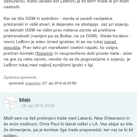
zasluženo), Kobe (enako kot LeBron) je bil MVP finala le pri dveh
naslovih.
Kar se tiče GSW in sodnikov - morda si zaradi navijaštva
pristranski in vidiš stvari, ki dejansko ne obstajajo. Jaz pri sojenju
na tekmah GSW ne vidim prav nobene zarote ali pretirane
pristranskosti (navijam pa za Bullse, ne za GSW). Glede korakov -
ravno LeBron je eden izmed igralcev, ki se mu tukaj
največ
popušča
. Prav tako pri marsikateri osebni napaki, ko zaigra
pretiran kontakt (
flopping
) in neupravičeno dobi proste mete - sicer
ne gre za neko zaroto, vendar če se že pogovarjamo o sojenju, je
LeBron tukaj med najbolj sumljivimi igralci v ligi.
Zgodovina sprememb…
spremenil:
sheeshkar
(
27. apr 2016 ob 23:59
)
kitajc
::
28. apr 2016, 00:40
Mislil sem na tisti prekinjeni trade med Lakersi, New Orleansom in
še enim moštvom. Chris Paul bi takrat odšel v LA. Vse ekipe so bile
že domenjene, pa je komisar lige trade prepovedal, ker naj ne bi bil
pošten.