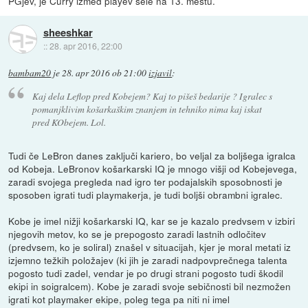
PGjev, je Curry izmed playev šele na 13. mestu.
sheeshkar
::
28. apr 2016, 22:00
bambam20
je
28. apr 2016 ob 21:00
izjavil
:
Kaj dela Leflop pred Kobejem? Kaj to pišeš bedarije ? Igralec s
pomanjklivim košarkaškim znanjem in tehniko nima kaj iskat
pred KObejem. Lol.
Tudi če LeBron danes zaključi kariero, bo veljal za boljšega igralca
od Kobeja. LeBronov košarkarski IQ je mnogo višji od Kobejevega,
zaradi svojega pregleda nad igro ter podajalskih sposobnosti je
sposoben igrati tudi playmakerja, je tudi boljši obrambni igralec.
Kobe je imel nižji košarkarski IQ, kar se je kazalo predvsem v izbiri
njegovih metov, ko se je prepogosto zaradi lastnih odločitev
(predvsem, ko je soliral) znašel v situacijah, kjer je moral metati iz
izjemno težkih položajev (ki jih je zaradi nadpovprečnega talenta
pogosto tudi zadel, vendar je po drugi strani pogosto tudi škodil
ekipi in soigralcem). Kobe je zaradi svoje sebičnosti bil nezmožen
igrati kot playmaker ekipe, poleg tega pa niti ni imel