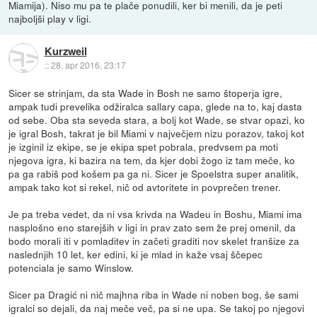
Miamija). Niso mu pa te plače ponudili, ker bi menili, da je peti
najboljši play v ligi.
Kurzweil
::
28. apr 2016, 23:17
Sicer se strinjam, da sta Wade in Bosh ne samo štoperja igre,
ampak tudi prevelika odžiralca sallary capa, glede na to, kaj dasta
od sebe. Oba sta seveda stara, a bolj kot Wade, se stvar opazi, ko
je igral Bosh, takrat je bil Miami v največjem nizu porazov, takoj kot
je izginil iz ekipe, se je ekipa spet pobrala, predvsem pa moti
njegova igra, ki bazira na tem, da kjer dobi žogo iz tam meče, ko
pa ga rabiš pod košem pa ga ni. Sicer je Spoelstra super analitik,
ampak tako kot si rekel, nič od avtoritete in povprečen trener.
Je pa treba vedet, da ni vsa krivda na Wadeu in Boshu, Miami ima
nasplošno eno starejših v ligi in prav zato sem že prej omenil, da
bodo morali iti v pomladitev in začeti graditi nov skelet franšize za
naslednjih 10 let, ker edini, ki je mlad in kaže vsaj ščepec
potenciala je samo Winslow.
Sicer pa Dragić ni nič majhna riba in Wade ni noben bog, še sami
igralci so dejali, da naj meče več, pa si ne upa. Se takoj po njegovi