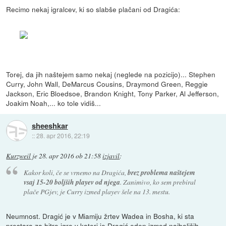
Recimo nekaj igralcev, ki so slabše plačani od Dragića:
Torej, da jih naštejem samo nekaj (neglede na pozicijo)... Stephen
Curry, John Wall, DeMarcus Cousins, Draymond Green, Reggie
Jackson, Eric Bloedsoe, Brandon Knight, Tony Parker, Al Jefferson,
Joakim Noah,... ko tole vidiš...
sheeshkar
::
28. apr 2016, 22:19
Kurzweil
je
28. apr 2016 ob 21:58
izjavil
:
Kakor koli, če se vrnemo na Dragića,
brez problema naštejem
vsaj 15-20 boljših playev od njega
. Zanimivo, ko sem prebiral
plače PGjev, je Curry izmed playev šele na 13. mestu.
Neumnost. Dragić je v Miamiju žrtev Wadea in Bosha, ki sta
prestara za hitro igro v kateri je Dragić eden izmed najboljših