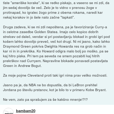
tiste "ameriške korake", ki se redko piskajo, a vseeno se mi zdi, da
jim sedaj dovolijo še več. Zelo je to vidno v prenosu žoge v
protinapad, ko igralec žogo prime z obema rokama, naredi kar
nekaj korakov in jo šele nato začne "tapkati".
Druga zadeva, ki se mi zdi nepoštena, pa je favoriziranje Curry-a
in celotne zasedbe Golden Statea. Imajo celo kopico dobrih
strelcev od daleč, vendar si pri postavljanju blokad in grobi igri pod
košem lahko dovolijo preveč, več kot drugi. Ni mi jasno, kako lahko
Draymond Green pokriva Dwighta Howarda res na grob način in
kar ni in in prekrška. Ko Howard odigra malo bolj po moško, pa se
kaj hitro piska. Pri tem pa seveda ne smem pozabiti kaj hitrih
prekrškov nad Curryem. Nepravilne blokade ponavadi postavljata
Green in Andrew Bogut.
Za moje pojme Cleveland proti taki igri nima prav veliko možnosti.
Jasno pa je, da NBA ne bo dopustila, da bi LeBron prehitel
Jordana po številu prstanov, kot je bilo to v primeru Kobe Bryant.
Ne vem, zato pa sprašujem za še kakšno mnenje!?!?
bambam20