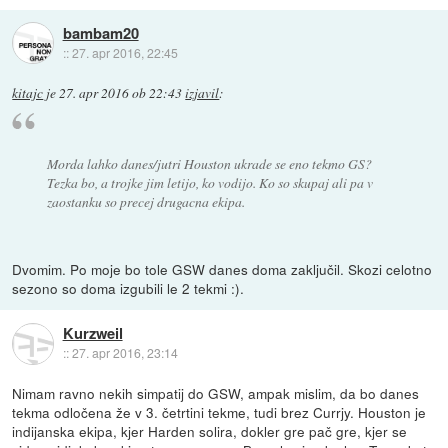
bambam20
::
27. apr 2016, 22:45
kitajc
je
27. apr 2016 ob 22:43
izjavil
:
Morda lahko danes/jutri Houston ukrade se eno tekmo GS?
Tezka bo, a trojke jim letijo, ko vodijo. Ko so skupaj ali pa v
zaostanku so precej drugacna ekipa.
Dvomim. Po moje bo tole GSW danes doma zaključil. Skozi celotno
sezono so doma izgubili le 2 tekmi :).
Kurzweil
::
27. apr 2016, 23:14
Nimam ravno nekih simpatij do GSW, ampak mislim, da bo danes
tekma odločena že v 3. četrtini tekme, tudi brez Currjy. Houston je
indijanska ekipa, kjer Harden solira, dokler gre pač gre, kjer se