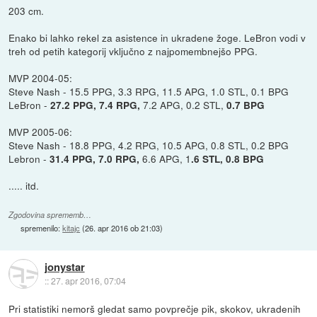
203 cm.
Enako bi lahko rekel za asistence in ukradene žoge. LeBron vodi v
treh od petih kategorij vključno z najpomembnejšo PPG.
MVP 2004-05:
Steve Nash - 15.5 PPG, 3.3 RPG, 11.5 APG, 1.0 STL, 0.1 BPG
LeBron -
7.2 APG, 0.2 STL,
27.2 PPG, 7.4 RPG,
0.7 BPG
MVP 2005-06:
Steve Nash - 18.8 PPG, 4.2 RPG, 10.5 APG, 0.8 STL, 0.2 BPG
Lebron -
6.6 APG, 1
31.4 PPG, 7.0 RPG,
.6 STL, 0.8 BPG
..... itd.
Zgodovina sprememb…
spremenilo:
kitajc
(
26. apr 2016 ob 21:03
)
jonystar
::
27. apr 2016, 07:04
Pri statistiki nemorš gledat samo povprečje pik, skokov, ukradenih