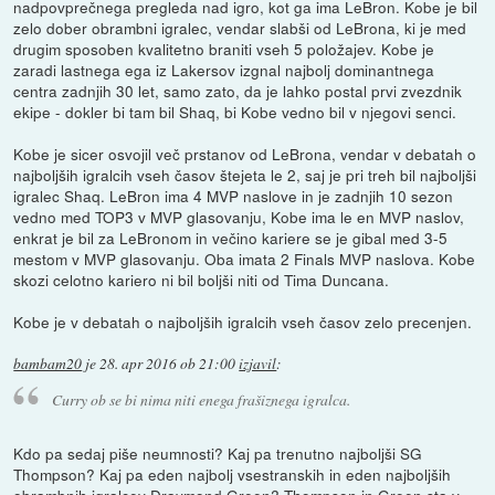
nadpovprečnega pregleda nad igro, kot ga ima LeBron. Kobe je bil
zelo dober obrambni igralec, vendar slabši od LeBrona, ki je med
drugim sposoben kvalitetno braniti vseh 5 položajev. Kobe je
zaradi lastnega ega iz Lakersov izgnal najbolj dominantnega
centra zadnjih 30 let, samo zato, da je lahko postal prvi zvezdnik
ekipe - dokler bi tam bil Shaq, bi Kobe vedno bil v njegovi senci.
Kobe je sicer osvojil več prstanov od LeBrona, vendar v debatah o
najboljših igralcih vseh časov štejeta le 2, saj je pri treh bil najboljši
igralec Shaq. LeBron ima 4 MVP naslove in je zadnjih 10 sezon
vedno med TOP3 v MVP glasovanju, Kobe ima le en MVP naslov,
enkrat je bil za LeBronom in večino kariere se je gibal med 3-5
mestom v MVP glasovanju. Oba imata 2 Finals MVP naslova. Kobe
skozi celotno kariero ni bil boljši niti od Tima Duncana.
Kobe je v debatah o najboljših igralcih vseh časov zelo precenjen.
bambam20
je
28. apr 2016 ob 21:00
izjavil
:
Curry ob se bi nima niti enega frašiznega igralca.
Kdo pa sedaj piše neumnosti? Kaj pa trenutno najboljši SG
Thompson? Kaj pa eden najbolj vsestranskih in eden najboljših