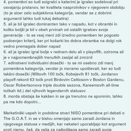
4. pomembni so tudi soigralci s katerimi je igralec sodeloval pri
osvajanju prstanov, ter kvaliteta nasprotnikov v njegovem obdobju
(to je sicer zelo subjektivna kategorija, vendar se z dobrimi
argumenti lahko tudi tukaj debatira)
5. ali je bil igralec dominanten tako v napadu, kot v obrambi in
koliko boljši je bil v obeh prvinah od ostalih igralcev svoje
generacije - to se vsaj meni zdi izredno pomemben ter pogosto
podcenjen kriterij, ker pri košarki bo dobra obramba na dolgi rok
vedno premagala dober napad
6. ali je igralec igral bolje v rednem delu ali v playoffih, oziroma ali
je v najpomembnejših trenutkih zasijal ali zmrznil
7. edinstveni individualni dosežki - to se mi osebno zdi manj
pomembna kategorija, vendar jo moramo upoštevati, ker so tudi
takšni dosežki (Wiltovih 100 točk, Kobejevih 81 točk, Jordanov
playoff rekord 63 točk proti Birdovim Celticsom v Boston Gardenu,
Oscar Robertsonova triple double sezona, Kareemovih all-time
točkah itd.) del njihovih legendarnih statusov
8. morda obstaja še kakšen in se ga trenutno ne spomnim, lahko
pa me kdo dopolni...
Marketinški uspeh in podobne stvari NISO pomembne pri debati o
The G.O.A.T. in se v bistvu omenjajo samo zaradi Jordana in
njegovega statusa v medijih, kar nekateri uporabljajo kot argument
proti njemu, češ, da velja za najboljšega samo zaradi svoje