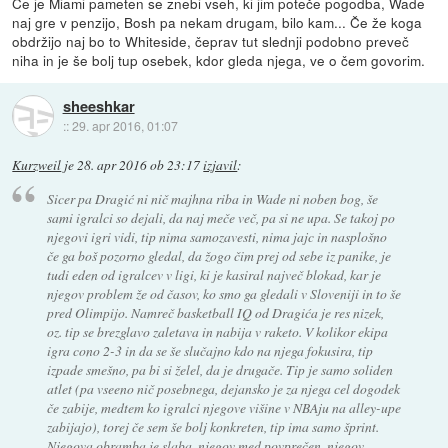
Če je Miami pameten se znebi vseh, ki jim poteče pogodba, Wade
naj gre v penzijo, Bosh pa nekam drugam, bilo kam... Če že koga
obdržijo naj bo to Whiteside, čeprav tut slednji podobno preveč
niha in je še bolj tup osebek, kdor gleda njega, ve o čem govorim.
sheeshkar
::
29. apr 2016, 01:07
Kurzweil
je
28. apr 2016 ob 23:17
izjavil
:
Sicer pa Dragić ni nič majhna riba in Wade ni noben bog, še
sami igralci so dejali, da naj meče več, pa si ne upa. Se takoj po
njegovi igri vidi, tip nima samozavesti, nima jajc in nasplošno
če ga boš pozorno gledal, da žogo čim prej od sebe iz panike, je
tudi eden od igralcev v ligi, ki je kasiral največ blokad, kar je
njegov problem že od časov, ko smo ga gledali v Sloveniji in to še
pred Olimpijo. Namreč basketball IQ od Dragića je res nizek,
oz. tip se brezglavo zaletava in nabija v raketo. V kolikor ekipa
igra cono 2-3 in da se še slučajno kdo na njega fokusira, tip
izpade smešno, pa bi si želel, da je drugače. Tip je samo soliden
atlet (pa vseeno nič posebnega, dejansko je za njega cel dogodek
če zabije, medtem ko igralci njegove višine v NBAju na alley-upe
zabijajo), torej če sem še bolj konkreten, tip ima samo šprint.
Njegova obramba je slaba, njegov med povprečen, njegov