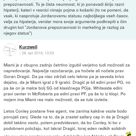
prepoznavnosti. To je čista neumnost, ki jo ponavadi širijo razni
hipsterji, kateri v resnici nimajo pojma o košarki (to ne pomeni, da
vsak, ki nasprotuje Jordanovemu statusu najboljšega vseh časov,
velja za hipsterja, vendar mora svoje argumente podkrepiti s čim
drugim kot "Jordanova prepoznavnost in marketing je razlog za
njegov status")
Kurzweil
::
28. apr 2016, 13:53
Miami je z obupno zadnjo četrtino izgubil verjetno tudi možnosti za
napredovanje. Največje razočaranje, pa hočete ali nočete prav
Goran Dragić. Da pa niso zdržali celo tekmo pa je seveda krivo
dejstvo, da je Miami igral z 9 igralci. Dragić je bil edini pravi PG, no
pa še on je malce bolj SG od klasičnega PGja, Whiteside edini
pravi center in McRoberts pa edini pravi PF, pa še to iz klopi. Po
mojem ima Miami res malo možnosti, da se tule izvleče.
Letos Conley postane free agent, me zanima kakšne vsote bodo
ponujali zanj. Glede na to, da je zrastel sallary cap in da je Dragić
dobil takšno vsoto, potem predvidevam, da bo Conley, ki bo v
podobnem položaju, kot takrat Dragić, torej eden redkih solidnih