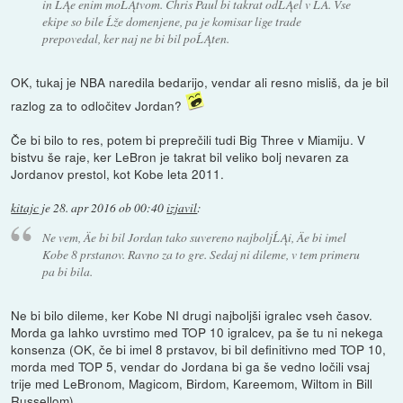
in ĹĄe enim moĹĄtvom. Chris Paul bi takrat odĹĄel v LA. Vse
ekipe so bile Ĺže domenjene, pa je komisar lige trade
prepovedal, ker naj ne bi bil poĹĄten.
OK, tukaj je NBA naredila bedarijo, vendar ali resno misliš, da je bil
razlog za to odločitev Jordan?
Če bi bilo to res, potem bi preprečili tudi Big Three v Miamiju. V
bistvu še raje, ker LeBron je takrat bil veliko bolj nevaren za
Jordanov prestol, kot Kobe leta 2011.
kitajc
je
28. apr 2016 ob 00:40
izjavil
:
Ne vem, Äe bi bil Jordan tako suvereno najboljĹĄi, Äe bi imel
Kobe 8 prstanov. Ravno za to gre. Sedaj ni dileme, v tem primeru
pa bi bila.
Ne bi bilo dileme, ker Kobe NI drugi najboljši igralec vseh časov.
Morda ga lahko uvrstimo med TOP 10 igralcev, pa še tu ni nekega
konsenza (OK, če bi imel 8 prstavov, bi bil definitivno med TOP 10,
morda med TOP 5, vendar do Jordana bi ga še vedno ločili vsaj
trije med LeBronom, Magicom, Birdom, Kareemom, Wiltom in Bill
Russellom).