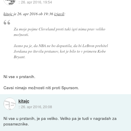
::
26. apr 2016, 19:54
kitajc
je
26. apr 2016 ob 19:36
izjavil
:
Za moje pojme Cleveland proti taki igri nima prav veliko
možnosti.
Jasno pa je, da NBA ne bo dopustila, da bi LeBron prehitel
Jordana po številu prstanov, kot je bilo to v primeru Kobe
Bryant.
Ni vse v prstanih.
Cavsi nimajo možnosti niti proti Spursom.
kitajc
::
26. apr 2016, 20:08
Ni vse u prstanih, je pa veliko. Veliko pa je tudi v nagradah za
posameznike.