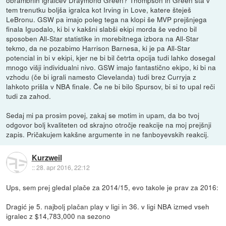
obrambnih igralcev Draymond Green? Thompson in Green sta v
tem trenutku boljša igralca kot Irving in Love, katere šteješ
LeBronu. GSW pa imajo poleg tega na klopi še MVP prejšnjega
finala Iguodalo, ki bi v kakšni slabši ekipi morda še vedno bil
sposoben All-Star statistike in morebitnega izbora na All-Star
tekmo, da ne pozabimo Harrison Barnesa, ki je pa All-Star
potencial in bi v ekipi, kjer ne bi bil četrta opcija tudi lahko dosegal
mnogo višji individualni nivo. GSW imajo fantastično ekipo, ki bi na
vzhodu (če bi igrali namesto Clevelanda) tudi brez Curryja z
lahkoto prišla v NBA finale. Če ne bi bilo Spursov, bi si to upal reči
tudi za zahod.
Sedaj mi pa prosim povej, zakaj se motim in upam, da bo tvoj
odgovor bolj kvaliteten od skrajno otročje reakcije na moj prejšnji
zapis. Pričakujem kakšne argumente in ne fanboyevskih reakcij.
Kurzweil
::
28. apr 2016, 22:12
Ups, sem prej gledal plače za 2014/15, evo takole je prav za 2016:
Dragić je 5. najbolj plačan play v ligi in 36. v ligi NBA izmed vseh
igralec z $14,783,000 na sezono