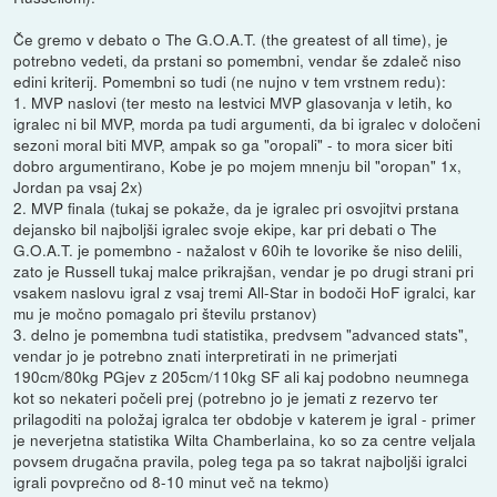
Če gremo v debato o The G.O.A.T. (the greatest of all time), je
potrebno vedeti, da prstani so pomembni, vendar še zdaleč niso
edini kriterij. Pomembni so tudi (ne nujno v tem vrstnem redu):
1. MVP naslovi (ter mesto na lestvici MVP glasovanja v letih, ko
igralec ni bil MVP, morda pa tudi argumenti, da bi igralec v določeni
sezoni moral biti MVP, ampak so ga "oropali" - to mora sicer biti
dobro argumentirano, Kobe je po mojem mnenju bil "oropan" 1x,
Jordan pa vsaj 2x)
2. MVP finala (tukaj se pokaže, da je igralec pri osvojitvi prstana
dejansko bil najboljši igralec svoje ekipe, kar pri debati o The
G.O.A.T. je pomembno - nažalost v 60ih te lovorike še niso delili,
zato je Russell tukaj malce prikrajšan, vendar je po drugi strani pri
vsakem naslovu igral z vsaj tremi All-Star in bodoči HoF igralci, kar
mu je močno pomagalo pri številu prstanov)
3. delno je pomembna tudi statistika, predvsem "advanced stats",
vendar jo je potrebno znati interpretirati in ne primerjati
190cm/80kg PGjev z 205cm/110kg SF ali kaj podobno neumnega
kot so nekateri počeli prej (potrebno jo je jemati z rezervo ter
prilagoditi na položaj igralca ter obdobje v katerem je igral - primer
je neverjetna statistika Wilta Chamberlaina, ko so za centre veljala
povsem drugačna pravila, poleg tega pa so takrat najboljši igralci
igrali povprečno od 8-10 minut več na tekmo)