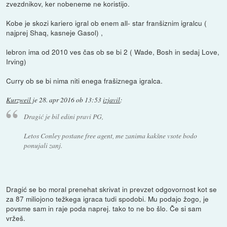
zvezdnikov, ker nobeneme ne koristijo.
Kobe je skozi kariero igral ob enem all- star franšiznim igralcu (
najprej Shaq, kasneje Gasol) ,
lebron ima od 2010 ves čas ob se bi 2 ( Wade, Bosh in sedaj Love,
Irving)
Curry ob se bi nima niti enega frašiznega igralca.
Kurzweil
je
28. apr 2016 ob 13:53
izjavil
:
Dragić je bil edini pravi PG,
Letos Conley postane free agent, me zanima kakšne vsote bodo
ponujali zanj.
Dragić se bo moral prenehat skrivat in prevzet odgovornost kot se
za 87 miliojono težkega igraca tudi spodobi. Mu podajo žogo, je
povsme sam in raje poda naprej. tako to ne bo šlo. Če si sam
vržeš.