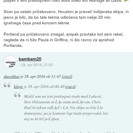
playev v tem prestopnem roku dobil toliko kot Aldridge ali Davis
Sicer pa ostalo pričakovano, Houston je preveč indijanska ekipa, in
jasno je bilo, da bo tale tekma odločena tam nekje 20 min
igralnega časa pred koncem tekme.
Portland pa pričakovano zmagal, ampak pravtako kot sem rekel,
neglede da ni bilo Paula in Griffina, ni šlo ravno za sprehod
Portlanda.
bambam20
::
28. apr 2016, 21:00
sheeshkar
je
28. apr 2016 ob 11:47
izjavil
:
kitajc
je
28. apr 2016 ob 00:40
izjavil
:
Mislil sem na tisti prekinjeni trade med Lakersi,
New Orleansom in ĹĄe enim moĹĄtvom. Chris
Paul bi takrat odĹĄel v LA. Vse ekipe so bile Ĺže
domenjene, pa je komisar lige trade prepovedal, ker
naj ne bi bil poĹĄten.