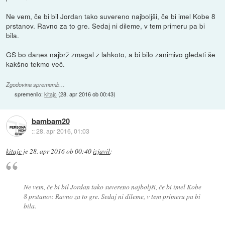
Ne vem, če bi bil Jordan tako suvereno najboljši, če bi imel Kobe 8
prstanov. Ravno za to gre. Sedaj ni dileme, v tem primeru pa bi
bila.
GS bo danes najbrž zmagal z lahkoto, a bi bilo zanimivo gledati še
kakšno tekmo več.
Zgodovina sprememb…
spremenilo:
kitajc
(
28. apr 2016 ob 00:43
)
bambam20
::
28. apr 2016, 01:03
kitajc
je
28. apr 2016 ob 00:40
izjavil
:
Ne vem, če bi bil Jordan tako suvereno najboljši, če bi imel Kobe
8 prstanov. Ravno za to gre. Sedaj ni dileme, v tem primeru pa bi
bila.