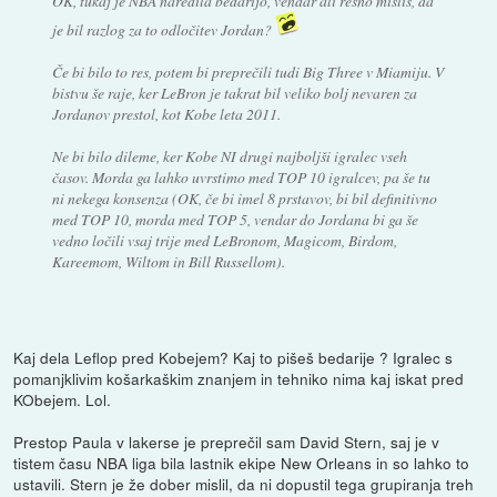
OK, tukaj je NBA naredila bedarijo, vendar ali resno misliš, da
je bil razlog za to odločitev Jordan?
Če bi bilo to res, potem bi preprečili tudi Big Three v Miamiju. V
bistvu še raje, ker LeBron je takrat bil veliko bolj nevaren za
Jordanov prestol, kot Kobe leta 2011.
Ne bi bilo dileme, ker Kobe NI drugi najboljši igralec vseh
časov. Morda ga lahko uvrstimo med TOP 10 igralcev, pa še tu
ni nekega konsenza (OK, če bi imel 8 prstavov, bi bil definitivno
med TOP 10, morda med TOP 5, vendar do Jordana bi ga še
vedno ločili vsaj trije med LeBronom, Magicom, Birdom,
Kareemom, Wiltom in Bill Russellom).
Kaj dela Leflop pred Kobejem? Kaj to pišeš bedarije ? Igralec s
pomanjklivim košarkaškim znanjem in tehniko nima kaj iskat pred
KObejem. Lol.
Prestop Paula v lakerse je preprečil sam David Stern, saj je v
tistem času NBA liga bila lastnik ekipe New Orleans in so lahko to
ustavili. Stern je že dober mislil, da ni dopustil tega grupiranja treh