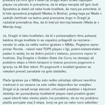
playev na planetu in prevplivna, da bi ekipa menjala stil igre (tudi
Spoelstra je daleč od neke hude kvalitete, še manj pa avtoritete, ki
bi bila sposobna preglasiti Wadea in Bosha), poleg tega pa Wade v
zadnjih četrtinah na lastno pest prevzame žogo in Dragić je
nažalost premajhna riba, da bi imel pri tem kaj besede (Wade je v
Miamiju bog).
Ja, Dragić ni tako kvaliteten, da bi v počasnejšem ritmu pokazal
kakšne druge kvalitete in se uspešno prilagodil na razmere -
vendar to velja za veliko večino igralcev v NBAju. Poglejmo samo
primer Ronda - nekoč med TOP5 playev v ligi, potem katastrofalen
padec in sedaj, ko se dobro počuti v sistemu, ponovno vzpon in
hvalnice. Daj Dragića v Golden State (če Curry ne obstaja) ali
podobno ekipo s hitrim tempom in imamo ponovno pogovore o
igranju na All-Star tekmi. Pri pogovorih o kvaliteti igralcev se
nekateri preveč zanašate na golo statistiko.
Plače igralcev pa v NBAju zelo redko odražajo njihovo resnično
vrednost in so vezane na zelo veliko dejavnikov ter omejitev.
Dragić si je zaradi svoje starosti, vrhunskih predstav v ključnem
obdobju ter pomanjkanju kvalitetnih playev med prostimi igralci
uspel izboriti tako visoko plačo (ne pozabimo, da so mu podobno
plačilo ponujale vsaj 3 ekipe, torej ne gre za neko noro odločitev