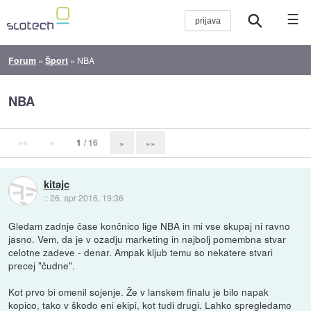
☰
Forum
»
Šport
»
NBA
NBA
««
«
1
/ 16
»
»»
kitajc
::
26. apr 2016, 19:36
Gledam zadnje čase končnico lige NBA in mi vse skupaj ni ravno
jasno. Vem, da je v ozadju marketing in najbolj pomembna stvar
celotne zadeve - denar. Ampak kljub temu so nekatere stvari
precej "čudne".
Kot prvo bi omenil sojenje. Že v lanskem finalu je bilo napak
kopico, tako v škodo eni ekipi, kot tudi drugi. Lahko spregledamo