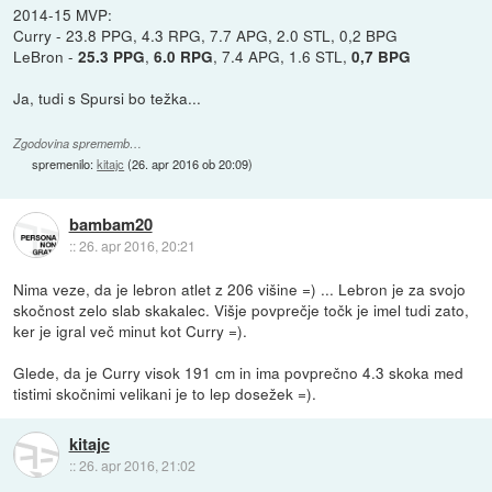
2014-15 MVP:
Curry - 23.8 PPG, 4.3 RPG, 7.7 APG, 2.0 STL, 0,2 BPG
LeBron -
,
, 7.4 APG, 1.6 STL,
25.3 PPG
6.0 RPG
0,7 BPG
Ja, tudi s Spursi bo težka...
Zgodovina sprememb…
spremenilo:
kitajc
(
26. apr 2016 ob 20:09
)
bambam20
::
26. apr 2016, 20:21
Nima veze, da je lebron atlet z 206 višine =) ... Lebron je za svojo
skočnost zelo slab skakalec. Višje povprečje točk je imel tudi zato,
ker je igral več minut kot Curry =).
Glede, da je Curry visok 191 cm in ima povprečno 4.3 skoka med
tistimi skočnimi velikani je to lep dosežek =).
kitajc
::
26. apr 2016, 21:02