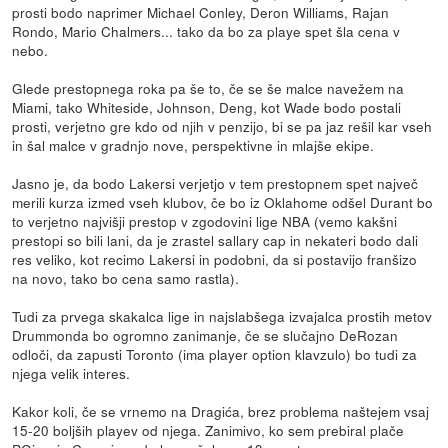
prosti bodo naprimer Michael Conley, Deron Williams, Rajan
Rondo, Mario Chalmers... tako da bo za playe spet šla cena v
nebo.
Glede prestopnega roka pa še to, če se še malce navežem na
Miami, tako Whiteside, Johnson, Deng, kot Wade bodo postali
prosti, verjetno gre kdo od njih v penzijo, bi se pa jaz rešil kar vseh
in šal malce v gradnjo nove, perspektivne in mlajše ekipe.
Jasno je, da bodo Lakersi verjetjo v tem prestopnem spet največ
merili kurza izmed vseh klubov, če bo iz Oklahome odšel Durant bo
to verjetno najvišji prestop v zgodovini lige NBA (vemo kakšni
prestopi so bili lani, da je zrastel sallary cap in nekateri bodo dali
res veliko, kot recimo Lakersi in podobni, da si postavijo franšizo
na novo, tako bo cena samo rastla).
Tudi za prvega skakalca lige in najslabšega izvajalca prostih metov
Drummonda bo ogromno zanimanje, če se slučajno DeRozan
odloči, da zapusti Toronto (ima player option klavzulo) bo tudi za
njega velik interes.
Kakor koli, če se vrnemo na Dragića, brez problema naštejem vsaj
15-20 boljših playev od njega. Zanimivo, ko sem prebiral plače