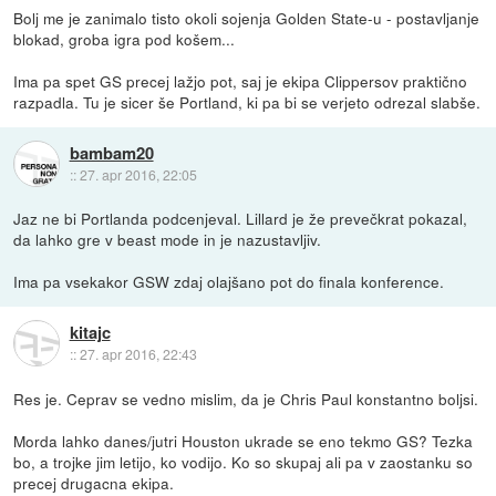
Bolj me je zanimalo tisto okoli sojenja Golden State-u - postavljanje
blokad, groba igra pod košem...
Ima pa spet GS precej lažjo pot, saj je ekipa Clippersov praktično
razpadla. Tu je sicer še Portland, ki pa bi se verjeto odrezal slabše.
bambam20
::
27. apr 2016, 22:05
Jaz ne bi Portlanda podcenjeval. Lillard je že prevečkrat pokazal,
da lahko gre v beast mode in je nazustavljiv.
Ima pa vsekakor GSW zdaj olajšano pot do finala konference.
kitajc
::
27. apr 2016, 22:43
Res je. Ceprav se vedno mislim, da je Chris Paul konstantno boljsi.
Morda lahko danes/jutri Houston ukrade se eno tekmo GS? Tezka
bo, a trojke jim letijo, ko vodijo. Ko so skupaj ali pa v zaostanku so
precej drugacna ekipa.