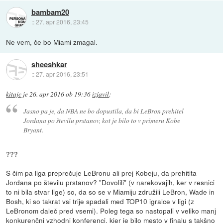
bambam20
::
27. apr 2016, 23:45
Ne vem, če bo Miami zmagal.
sheeshkar
::
27. apr 2016, 23:51
kitajc
je
26. apr 2016 ob 19:36
izjavil
:
Jasno pa je, da NBA ne bo dopustila, da bi LeBron prehitel
Jordana po številu prstanov, kot je bilo to v primeru Kobe
Bryant.
???
S čim pa liga preprečuje LeBronu ali prej Kobeju, da prehitita
Jordana po številu prstanov? "Dovolili" (v narekovajih, ker v resnici
to ni bila stvar lige) so, da so se v Miamiju združili LeBron, Wade in
Bosh, ki so takrat vsi trije spadali med TOP10 igralce v ligi (z
LeBronom daleč pred vsemi). Poleg tega so nastopali v veliko manj
konkurenčni vzhodni konferenci, kjer je bilo mesto v finalu s takšno