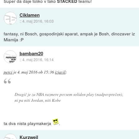
Super da daje toliko v tako
teamu!
STACKED
Ciklamen
::
4. maj 2016, 16:03
fantasy, ni Bosch, gospodinjski aparat, ampak je Bosh, dinozaver iz
Miamija :P
bambam20
::
4. maj 2016, 16:14
perci
je
4. maj 2016 ob 15:36
izjavil
:
Dragič je za NBA razmere povsem soliden play (nadpovprečen),
ni pa niti Jordan, niti Kobe
ta dva nista playmakerja
.
Kurzweil