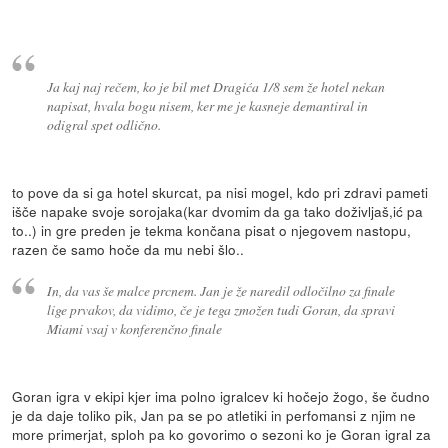
Ja kaj naj rečem, ko je bil met Dragića 1/8 sem že hotel nekan
napisat, hvala bogu nisem, ker me je kasneje demantiral in
odigral spet odlično.
to pove da si ga hotel skurcat, pa nisi mogel, kdo pri zdravi pameti
išče napake svoje sorojaka(kar dvomim da ga tako doživljaš,ić pa
to..) in gre preden je tekma končana pisat o njegovem nastopu,
razen če samo hoče da mu nebi šlo..
In, da vas še malce prcnem. Jan je že naredil odločilno za finale
lige prvakov, da vidimo, če je tega zmožen tudi Goran, da spravi
Miami vsaj v konferenčno finale
Goran igra v ekipi kjer ima polno igralcev ki hočejo žogo, še čudno
je da daje toliko pik, Jan pa se po atletiki in perfomansi z njim ne
more primerjat, sploh pa ko govorimo o sezoni ko je Goran igral za