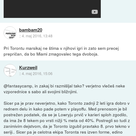
bambam20
::
4. maj 2016, 13:48
Pri Torontu marsikaj ne štima v njihovi igri in zato sem precej
prepričan, da bo Miami zmagovalec tega dvoboja.
Kurzweil
::
4. maj 2016, 15:06
@fantasycamp, in zakaj bi razmišljal tako? verjetno vlečeš neke
vzporednice s sabo ali svojimi bližnjimi.
Sicer pa je prav neverjetno, kako Toronto zadnji 2 leti igra dobro v
rednem delu in kako pade potem v playoffu. Med prenosom je bil
postrežen podatek, da se je Lowryju prvič v karieri sploh zgodilo,
da ima že 8 tekem po vrsti nižji % meta od 40%. Postregli so tudi z
zanimivim dejstvom, da je Toronto izgubil pravtako 8. prvo tekmo v
seriji.. Sicer pa je celotna ekipa Toronta res izven forme, edino