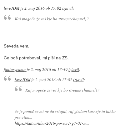
loveJDM
je
2. maj 2016 ob 17:02
izjavil
:
Kaj mogoče že veš kje bo stream(channel)?
Seveda vem.
Če boš potreboval, mi piši na ZS.
fantasycamp
je
2. maj 2016 ob 17:49
izjavil
:
loveJDM
je
2. maj 2016 ob 17:02
izjavil
:
Kaj mogoče že veš kje bo stream(channel)?
če je ponoč se mi ne da vstajat, raj gledam kasneje in lahko
prevrtim...
https://kat.cr/nba-2016-po-ecr1-g7-01-m...