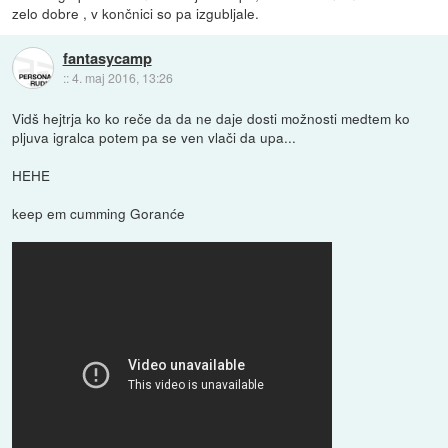
zelo dobre , v končnici so pa izgubljale.
fantasycamp
::
4. maj 2016, 13:26
Vidš hejtrja ko ko reče da da ne daje dosti možnosti medtem ko
pljuva igralca potem pa se ven vlači da upa...
HEHE
keep em cumming Goranće