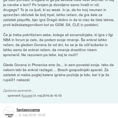
je narobe s tem? Po tvojem je dovoljeno samo hvalit in nič
drugega? To je za ljudi, ki so weak. In ja, da bo tvoj neumen in
sprevržen občutek še bolj trpel, lahko rečem, da gre šele za
začetek playoffa, kjer igra Dragić dobro in da to niso še tiste tekme,
proti težkokategornikom kot so GSW, SA, CLE in podobni.
Če je treba pokritiziram sebe, kolega ali sonarodnjaka, ki igra v ligi
NBA in forum je zato, da podam svoje mnenje. Še enkrat lahko
rečem, da gledam Gorana že od dni, ko se je še učil košarke in
lahko samo še enkrat rečem, da mnenja drastično nisem
spremenil. Ne razumem pa tebe, kaj te muči?
Glede Gorana in Phoenixa smo že... in sem povedal svoje, tako da
nebom tebi še enkrat razlagal.... Bosch gospodinjski aparati. Za
začetek si malce poglej katere igralne pozicije je kdo, kar ti je že
rupsi31 nakazal.
Zgodovina sprememb…
spremenil:
Kurzweil
(
4. maj 2016 ob 16:15
)
fantasycamp
::
4. maj 2016, 16:42