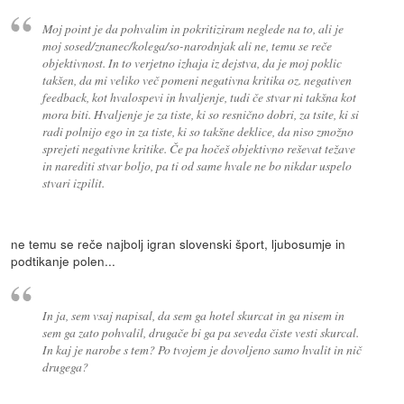
Moj point je da pohvalim in pokritiziram neglede na to, ali je
moj sosed/znanec/kolega/so-narodnjak ali ne, temu se reče
objektivnost. In to verjetno izhaja iz dejstva, da je moj poklic
takšen, da mi veliko več pomeni negativna kritika oz. negativen
feedback, kot hvalospevi in hvaljenje, tudi če stvar ni takšna kot
mora biti. Hvaljenje je za tiste, ki so resnično dobri, za tsite, ki si
radi polnijo ego in za tiste, ki so takšne deklice, da niso zmožno
sprejeti negativne kritike. Če pa hočeš objektivno reševat težave
in narediti stvar boljo, pa ti od same hvale ne bo nikdar uspelo
stvari izpilit.
ne temu se reče najbolj igran slovenski šport, ljubosumje in
podtikanje polen...
In ja, sem vsaj napisal, da sem ga hotel skurcat in ga nisem in
sem ga zato pohvalil, drugače bi ga pa seveda čiste vesti skurcal.
In kaj je narobe s tem? Po tvojem je dovoljeno samo hvalit in nič
drugega?