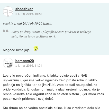
sheeshkar
::
4. maj 2016, 10:52
perci
je
4. maj 2016 ob 10:20
izjavil
:
Lovry po drugi strani v playoffu ne kaže predstav iz rednega
dela, tko da šanse za Miami so :).
Mogoče nima jajc...
bambam20
::
4. maj 2016, 11:01
Lovry je povprečen indijanc, ki lahko deluje zgolj v NAB
univerzumu, kjer ima veliko irgačcev zelo proste roke in lahko
počnejo na igrišču kar se jim zljubi. zato so tudi neuspešni, ko
pride končnica. Enostavno nimajo v glavi urejenih pojmov, da je
resna košarka zelo organizirana in celoten sistem , kjer mora vsak
posameznik pridonesti svoj delež.
Kto drugo pa so vedno obstajale ekipe, ki so v rednem delu bile