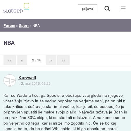
☰
Forum
»
Šport
»
NBA
NBA
2
/ 16
««
«
»
»»
Kurzweil
::
2. maj 2016, 02:29
Kar se Wade-a tiče, ga Spoelstra obožuje, vsaj glede na njegove
včerajšnjo izjavo in še vedno popolnoma verjame vanj, pa on niti ni
tako kritičen, češrav je star in ni več to, kar je bil, še posebej če je
pripravljen spustiti še malce svojo plačo. Največja težava je Bosh in
pa praktično 80% ekipe, ki so stari ali odsluženi. A na koncu se ne
bo verjetno od tega, kar si mi želimo zgodilo nič. Če se bo kaj
zgodilo bo to, da bo odšel Whiteside, ki bi ga absolutno morali