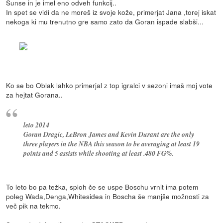
Sunse in je imel eno odveh funkcij..
In spet se vidi da ne moreš iz svoje kože, primerjat Jana ,torej iskat
nekoga ki mu trenutno gre samo zato da Goran ispade slabši...
Ko se bo Oblak lahko primerjal z top igralci v sezoni imaš moj vote
za hejtat Gorana..
leto 2014
Goran Dragic, LeBron James and Kevin Durant are the only
three players in the NBA this season to be averaging at least 19
points and 5 assists while shooting at least .480 FG%.
To leto bo pa težka, sploh če se uspe Boschu vrnit ima potem
poleg Wada,Denga,Whitesidea in Boscha še manjše možnosti za
več pik na tekmo.