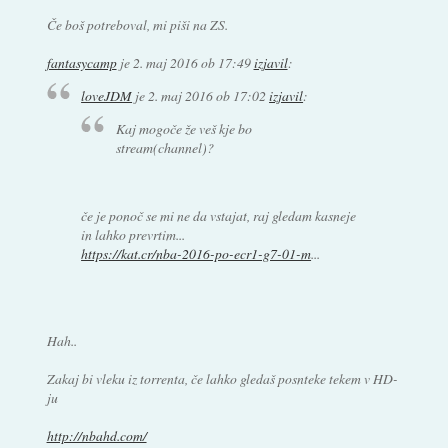
Če boš potreboval, mi piši na ZS.
fantasycamp
je
2. maj 2016 ob 17:49
izjavil
:
loveJDM
je
2. maj 2016 ob 17:02
izjavil
:
Kaj mogoče že veš kje bo
stream(channel)?
če je ponoč se mi ne da vstajat, raj gledam kasneje
in lahko prevrtim...
https://kat.cr/nba-2016-po-ecr1-g7-01-m
...
Hah..
Zakaj bi vleku iz torrenta, če lahko gledaš posnteke tekem v HD-
ju
http://nbahd.com/