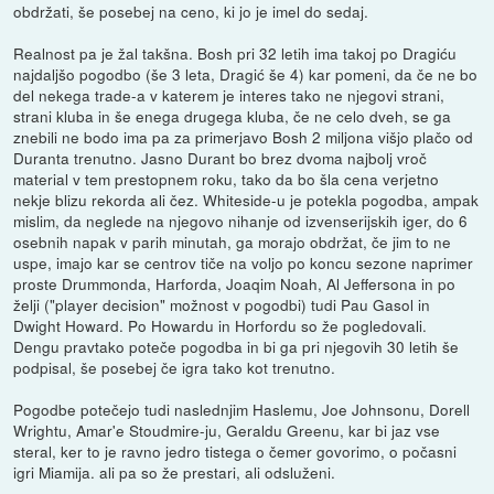
obdržati, še posebej na ceno, ki jo je imel do sedaj.
Realnost pa je žal takšna. Bosh pri 32 letih ima takoj po Dragiću
najdaljšo pogodbo (še 3 leta, Dragić še 4) kar pomeni, da če ne bo
del nekega trade-a v katerem je interes tako ne njegovi strani,
strani kluba in še enega drugega kluba, če ne celo dveh, se ga
znebili ne bodo ima pa za primerjavo Bosh 2 miljona višjo plačo od
Duranta trenutno. Jasno Durant bo brez dvoma najbolj vroč
material v tem prestopnem roku, tako da bo šla cena verjetno
nekje blizu rekorda ali čez. Whiteside-u je potekla pogodba, ampak
mislim, da neglede na njegovo nihanje od izvenserijskih iger, do 6
osebnih napak v parih minutah, ga morajo obdržat, če jim to ne
uspe, imajo kar se centrov tiče na voljo po koncu sezone naprimer
proste Drummonda, Harforda, Joaqim Noah, Al Jeffersona in po
želji ("player decision" možnost v pogodbi) tudi Pau Gasol in
Dwight Howard. Po Howardu in Horfordu so že pogledovali.
Dengu pravtako poteče pogodba in bi ga pri njegovih 30 letih še
podpisal, še posebej če igra tako kot trenutno.
Pogodbe potečejo tudi naslednjim Haslemu, Joe Johnsonu, Dorell
Wrightu, Amar'e Stoudmire-ju, Geraldu Greenu, kar bi jaz vse
steral, ker to je ravno jedro tistega o čemer govorimo, o počasni
igri Miamija. ali pa so že prestari, ali odsluženi.