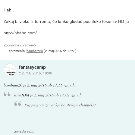
Hah..
Zakaj bi vleku iz torrenta, če lahko gledaš posnteke tekem v HD-ju
http://nbahd.com/
Zgodovina sprememb…
spremenilo:
bambam20
(
2. maj 2016 ob 17:56
)
fantasycamp
::
2. maj 2016, 18:00
bambam20
je
2. maj 2016 ob 17:55
izjavil
:
loveJDM
je
2. maj 2016 ob 17:02
izjavil
:
Kaj mogoče že veš kje bo stream(channel)?
Seveda vem.