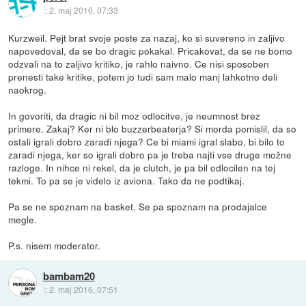
::
2. maj 2016, 07:33
Kurzweil. Pejt brat svoje poste za nazaj, ko si suvereno in zaljivo
napovedoval, da se bo dragic pokakal. Pricakovat, da se ne bomo
odzvali na to zaljivo kritiko, je rahlo naivno. Ce nisi sposoben
prenesti take kritike, potem jo tudi sam malo manj lahkotno deli
naokrog.
In govoriti, da dragic ni bil moz odlocitve, je neumnost brez
primere. Zakaj? Ker ni blo buzzerbeaterja? Si morda pomislil, da so
ostali igrali dobro zaradi njega? Ce bi miami igral slabo, bi bilo to
zaradi njega, ker so igrali dobro pa je treba najti vse druge možne
razloge. In nihce ni rekel, da je clutch, je pa bil odlocilen na tej
tekmi. To pa se je videlo iz aviona. Tako da ne podtikaj.
Pa se ne spoznam na basket. Se pa spoznam na prodajalce
megle.
P.s. nisem moderator.
bambam20
::
2. maj 2016, 07:51