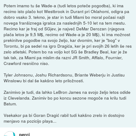
Potem imamo tu še Wade-a (tudi letos poteče pogodba), ki ima
recimo isto plačo kot Westbrook in Durant pri Oklahomi, odigra pa
dobro vsako 3. tekmo, je star in tudi Miami bo moral počasi najti
novega franšiznega igralca za naslednjih 5-10 let na tem mestu.
Recimo kar je fraj od SGjev, je največ DeMar Derozan (njegova
plača letos je 9,5 M$, recimo od Wade-a je 20 M$), ki ima možnost
prekinitve pogodbe na svojo željo, kar dvomim, ker je "bog" v
Torontu, bi pa sedel na igro Dragića, ker je pri svojih 26 letih še res
zelo atletski. Potem bo na voljo kot SG še Bradley Beal, kar je že
tak tak, za Miami pa mislim da razni JR Smith, Afflalo, Fournier,
Crawford resnično niso.
Tyler Johnsonu, Joshu Richardsonu, Briante Weberju in Justisu
Winslowu bi dal še kakšno leto priložnosti.
Zanimivo je tudi, da lahko LeBron James na svojo željo letos odide
iz Clevelanda. Zanimiv bo po koncu sezone mogoče na krilu tudi
Batum.
Vsekakor pa bi Goran Dragić rabil tudi kakšno zrelo in dostojno
menjavo na pozicijo playa...
perci