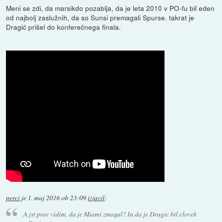
Meni se zdi, da marsikdo pozablja, da je leta 2010 v PO-fu bil eden
od najbolj zaslužnih, da so Sunsi premagali Spurse. takrat je
Dragić prišel do konferečnega finala.
perci
je
1. maj 2016 ob 23:09
izjavil
:
A jst prav vidim, da je Miami zmagal? In da je Dragic bil clovek