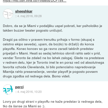
https://mtc.cdn.vine.co/r/videos/DCF184...
sheeshkar
::
4. maj 2016, 09:28
Dobro, da se je Miami v podaljšku uspel pobrati, ker psihološko je
takšen buzzer beater pogosto uničujoč.
Dragić pa očitno v pravem trenutku prihaja v formo (skupaj s
celotno ekipo seveda), upam, da bo(do) to držal(i) do konca
playoffa. Konec koncev so ga ravno zaradi takšnih predstav
pripeljali v Miami. Heati so sedaj tehtnico obrnili rahlo sebi v prid,
vendar Toronto še zdaleč ne bo lahek zalogaj. Glede na predstave
v rednem delu, kjer je Toronto imel le en poraz več od absolutnega
favorita vzhoda Clevelanda, bi bilo potencialno napredovanje
Miamija rahlo presenečenje, vendar playoff je pogosto povsem
druga zgodba od rednega dela. Bomo videli.
perci
::
4. maj 2016, 10:20
Lovry po drugi strani v playoffu ne kaže predstav iz rednega dela,
tko da šanse za Miami so :).