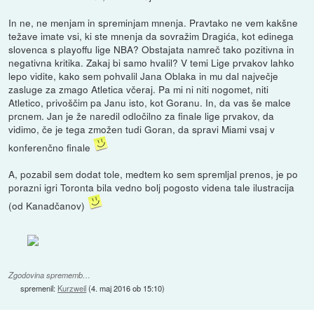
In ne, ne menjam in spreminjam mnenja. Pravtako ne vem kakšne
težave imate vsi, ki ste mnenja da sovražim Dragića, kot edinega
slovenca s playoffu lige NBA? Obstajata namreč tako pozitivna in
negativna kritika. Zakaj bi samo hvalil? V temi Lige prvakov lahko
lepo vidite, kako sem pohvalil Jana Oblaka in mu dal največje
zasluge za zmago Atletica včeraj. Pa mi ni niti nogomet, niti
Atletico, privoščim pa Janu isto, kot Goranu. In, da vas še malce
prcnem. Jan je že naredil odločilno za finale lige prvakov, da
vidimo, če je tega zmožen tudi Goran, da spravi Miami vsaj v
konferenčno finale
A, pozabil sem dodat tole, medtem ko sem spremljal prenos, je po
porazni igri Toronta bila vedno bolj pogosto videna tale ilustracija
(od Kanadčanov)
Zgodovina sprememb…
spremenil:
Kurzweil
(
4. maj 2016 ob 15:10
)