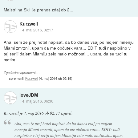
Majstri na Sk1 je prenos zdaj ob 2...
Kurzweil
::
4. maj 2016, 02:17
Aha, sem že prej hotel napisat, da bo danes vsaj po mojem mnenju
Miami zmrznil, upam da me občutek vara... EDIT: tudi nasplošno v
tej seriji dajem Miamiju zelo malo možnosti... upam, da se tudi tu
motim...
Zgodovina sprememb…
spremenil:
Kurzweil
(
4. maj 2016 ob 02:19
)
loveJDM
::
4. maj 2016, 06:36
Kurzweil
je
4. maj 2016 ob 02:17
izjavil
:
Aha, sem že prej hotel napisat, da bo danes vsaj po mojem
mnenju Miami zmrznil, upam da me občutek vara... EDIT: tudi
nasplošno v tej seriji dajem Miamiju zelo malo možnosti... upam,