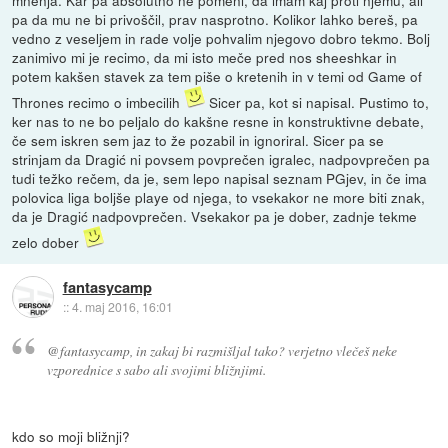
pa da mu ne bi privoščil, prav nasprotno. Kolikor lahko bereš, pa
vedno z veseljem in rade volje pohvalim njegovo dobro tekmo. Bolj
zanimivo mi je recimo, da mi isto meče pred nos sheeshkar in
potem kakšen stavek za tem piše o kretenih in v temi od Game of
Thrones recimo o imbecilih
Sicer pa, kot si napisal. Pustimo to,
ker nas to ne bo peljalo do kakšne resne in konstruktivne debate,
če sem iskren sem jaz to že pozabil in ignoriral. Sicer pa se
strinjam da Dragić ni povsem povprečen igralec, nadpovprečen pa
tudi težko rečem, da je, sem lepo napisal seznam PGjev, in če ima
polovica liga boljše playe od njega, to vsekakor ne more biti znak,
da je Dragić nadpovprečen. Vsekakor pa je dober, zadnje tekme
zelo dober
fantasycamp
::
4. maj 2016, 16:01
@fantasycamp, in zakaj bi razmišljal tako? verjetno vlečeš neke
vzporednice s sabo ali svojimi bližnjimi.
kdo so moji bližnji?