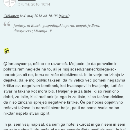
::
4. maj 2016, 16:14
Ciklamen
je
4. maj 2016 ob 16:03
izjavil
:
fantasy, ni Bosch, gospodinjski aparat, ampak je Bosh,
dinozaver iz Miamija :P
@fantasycamp, očitno ne razumeš. Moj point je da pohvalim in
pokritiziram neglede na to, ali je moj sosed/znanec/kolega/so-
narodnjak ali ne, temu se reče objektivnost. In to verjetno izhaja iz
dejstva, da je moj poklic takšen, da mi veliko več pomeni negativna
kritika oz. negativen feedback, kot hvalospevi in hvaljenje, tudi če
stvar ni takšna kot mora biti. Hvaljenje je za tiste, ki so resnično
dobri, za tsite, ki si radi polnijo ego in za tiste, ki so takšne deklice,
da niso zmožno sprejeti negativne kritike. Če pa hočeš objektivno
reševat težave in narediti stvar boljo, pa ti od same hvale ne bo
nikdar uspelo stvari izpilit.
In ja, sem vsaj napisal, da sem ga hotel skurcat in ga nisem in sem
ga zato pohvalil, drugače bi ga pa seveda čiste vesti skurcal. In kaj