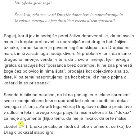
biti zgleda glede tega?
Še enkrat, zelo sem vesel Dragiće dobre igre in napredovanja in
še enkrat, mnenja o njem drastično vseeno nisem spremenil.
Poglej, kar ti jaz in sedaj še perci želiva dopovedati je, da pri svojih
mnenjih krepko pretiravaš in uporabljaš med drugim tudi žaljive
oznake, zaradi katerih je povsem logično sklepati, da Dragića ne
maraš in si zaradi tega neobjektiven. Ni problem v tem, da imamo
drugačno mnenje, vendar v tem, da ti svoje mnenje, kjer nekega
igralca označuješ kot "posranca brez obrambe, ki ne zna prenesti
žoge čez polovico in nima šuta", prodajaš kot objektivno analizo,
tiste, ki pa temu nasprotujemo, pa kot bebce, ki nimajo pojma o
košarki in so pristranski.
Seveda bi bilo pa neumno, da bi na podlagi ene tekme spremenil
svoje mnenje ali eno tekmo uporabil kot nek neizpodbiten dokaz
svojega mišljenja. Zaradi tega včeraj Dragićeve odlične predstave
v odločilni tekmi prvega kroga playoffa nisem izkoristil kot "dokaz"
za moje argumente (kljub temu, da me je mikalo, da bi te malce
zbodel
). Enako pričakujem tudi od tebe v primeru, če (ko) bo
Dragić pokazal slabo igro.