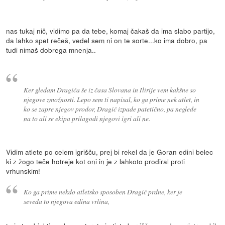
nas tukaj nič, vidimo pa da tebe, komaj čakaš da ima slabo partijo,
da lahko spet rečeš, vedel sem ni on te sorte...ko ima dobro, pa
tudi nimaš dobrega mnenja..
Ker gledam Dragića še iz časa Slovana in Ilirije vem kakšne so
njegove zmožnosti. Lepo sem ti napisal, ko ga prime nek atlet, in
ko se zapre njegov prodor, Dragić izpade patetično, pa neglede
na to ali se ekipa prilagodi njegovi igri ali ne.
Vidim atlete po celem igrišču, prej bi rekel da je Goran edini belec
ki z žogo teče hotreje kot oni in je z lahkoto prodiral proti
vrhunskim!
Ko ga prime nekdo atletsko sposoben Dragić prdne, ker je
seveda to njegova edina vrlina,