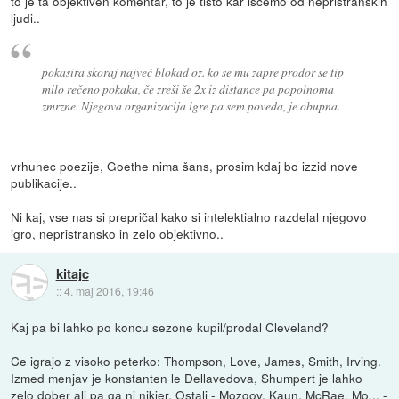
to je ta objektiven komentar, to je tisto kar iščemo od nepristranskih
ljudi..
pokasira skoraj največ blokad oz. ko se mu zapre prodor se tip
milo rečeno pokaka, če zreši še 2x iz distance pa popolnoma
zmrzne. Njegova organizacija igre pa sem poveda, je obupna.
vrhunec poezije, Goethe nima šans, prosim kdaj bo izzid nove
publikacije..
Ni kaj, vse nas si prepričal kako si intelektialno razdelal njegovo
igro, nepristransko in zelo objektivno..
kitajc
::
4. maj 2016, 19:46
Kaj pa bi lahko po koncu sezone kupil/prodal Cleveland?
Ce igrajo z visoko peterko: Thompson, Love, James, Smith, Irving.
Izmed menjav je konstanten le Dellavedova, Shumpert je lahko
zelo dober ali pa ga ni nikjer. Ostali - Mozgov, Kaun, McRae, Mo... -