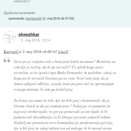
odlocitve?
Zgodovina sprememb…
spremenilo:
bambam20
(
2. maj 2016 ob 07:53
)
sheeshkar
::
2. maj 2016, 10:14
Kurzweil
je
2. maj 2016 ob 00:41
izjavil
:
Sicer pa je verjetno tole s haterjem letelo na mene? Resnično ne
vem kje je razlog, da bi ga sovražil? Če sploh koga zares
sovražim, so to igralci tipa Rudy Fernandez in podobni, zakaj za
boga pa bi sovražil Gorana pa ne vem. Vesel sem zanj, da je
danes odigral odlično, zaradi česar pa prav nič ne spreminjam
svojega mnenja, ki sem ga podal prej.
Za konec pa samo še tole, kje ste bili prej s komentarji, da je
Goran clutch in da jaz nimam prav? Sedaj pa vsi pametni in
največji strokovnjaki, to gre pa ponavadi za iste ljudi, ki bi
pametovali sheeshkarju, če bi Dragić povsem zamočil tekmo.
Najbolj me preseneča nivo komunikacije moderatorja percija,
kje si bil prej in zakaj takšen ton od nekoga, ki bi moral ravno