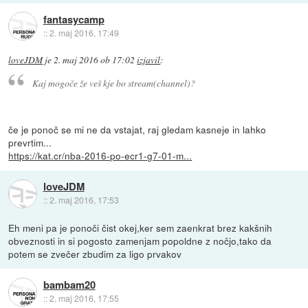
fantasycamp
::
2. maj 2016, 17:49
loveJDM
je
2. maj 2016 ob 17:02
izjavil
:
Kaj mogoče že veš kje bo stream(channel)?
če je ponoč se mi ne da vstajat, raj gledam kasneje in lahko
prevrtim...
https://kat.cr/nba-2016-po-ecr1-g7-01-m...
loveJDM
::
2. maj 2016, 17:53
Eh meni pa je ponoči čist okej,ker sem zaenkrat brez kakšnih
obveznosti in si pogosto zamenjam popoldne z nočjo,tako da
potem se zvečer zbudim za ligo prvakov
bambam20
::
2. maj 2016, 17:55