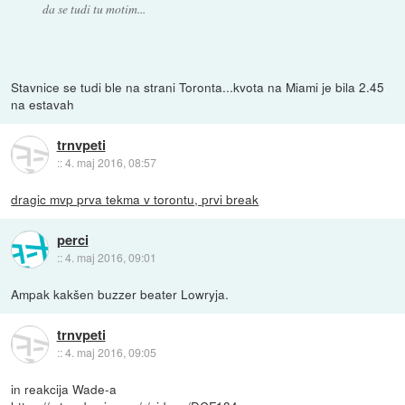
da se tudi tu motim...
Stavnice se tudi ble na strani Toronta...kvota na Miami je bila 2.45
na estavah
trnvpeti
::
4. maj 2016, 08:57
dragic mvp prva tekma v torontu, prvi break
perci
::
4. maj 2016, 09:01
Ampak kakšen buzzer beater Lowryja.
trnvpeti
::
4. maj 2016, 09:05
in reakcija Wade-a