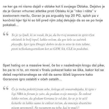
ne ker ga mi nismo dajali v oblake kot ti svojega Oblaka. Dejstvo je
da je Goran vrhunec atletike proti Oblaku ki je ''niko i ništa'' v
svetovnem merilu, Goran je pa arguably top 20 PG, sploh pa v
končnici kjer tipi ki so bili pred njim zdaj delujejo da so se po tvoje
pokakali...
To je za ljudi, ki so weak. In ja, da bo tvoj neumen in sprevržen
občutek še bolj trpel, lahko rečem, da gre šele za začetek
playoffa, kjer igra Dragić dobro in da to niso še tiste tekme,
proti težkokategornikom kot so GSW, SA, CLE in podobni.
Spet hating on a massive level, če bo v naslednejm krogu dal pike,
bo pa to ni to, on moral v finalu pokazat kako se šika, kakor kol se
delaš nepristranskega se vidi da samo iščeš izgovore kako
Goranovo igro oslabiti v očeh ostalih...
Če je treba pokritiziram sebe, kolega ali sonarodnjaka, ki igra v
ligi NBA in forum je zato, da podam svoje mnenje. Še enkrat
lahko rečem, da gledam Gorana že od dni, ko se je še učil
košarke in lahko samo še enkrat rečem, da mnenja drastično
nisem spremenil. Ne razumem pa tebe, kaj te muči?