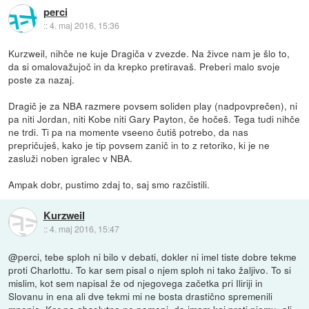
perci
::
4. maj 2016, 15:36
Kurzweil, nihče ne kuje Dragiča v zvezde. Na živce nam je šlo to,
da si omalovažujoč in da krepko pretiravaš. Preberi malo svoje
poste za nazaj.
Dragič je za NBA razmere povsem soliden play (nadpovprečen), ni
pa niti Jordan, niti Kobe niti Gary Payton, če hočeš. Tega tudi nihče
ne trdi. Ti pa na momente vseeno čutiš potrebo, da nas
prepričuješ, kako je tip povsem zanič in to z retoriko, ki je ne
zasluži noben igralec v NBA.
Ampak dobr, pustimo zdaj to, saj smo razčistili.
Kurzweil
::
4. maj 2016, 15:47
@perci, tebe sploh ni bilo v debati, dokler ni imel tiste dobre tekme
proti Charlottu. To kar sem pisal o njem sploh ni tako žaljivo. To si
mislim, kot sem napisal že od njegovega začetka pri Iliriji in
Slovanu in ena ali dve tekmi mi ne bosta drastično spremenili
mnenja. Kar pa absolutno ne pomeni, da imam kaj proti njemu, ali