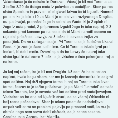
Valanciunas je še nekako in Derozan. Vćeraj je bil met Toronta za
3 točke 3/20 do tistega meta iz polovice za podaljšek. Sicer pa res
slabo Spoelstre in prav on bi bil glavni krivec če bi izgubili. Namreč
po tem, ko je bilo +10 za Miami je on dal ven razigranega Dragića,
out pa izvajal, prenašal žogo in soliral pa Wade, ki je 2 sploh ni
žoge iz outa prodal, 2 pri prenosu izgubil žogo in tako naprej, 2-3
sekunde pred koncem pa namesto da bi Miami naredil osebno so
raje dali priložnost Lowryju za 3 točke in seveda trojka za
podaljšek. Da ne razlagam dalje. Pri Torontu se je čudežno izkazal
Ross, ki je zadnje čase tudi mimo. Če bi Toronto takole igral proti
Indiani, bi dobil metlo. Dvomim pa da bo Lowry še naprej tako
slabo igral in dal samo 7 točk, to je vklučno s tisto pokenjano trojko
na koncu.
Ja kaj naj rečem, ko je bil met Dragića 1/8 sem že hotel nekan
napisat, hvala bogu nisem, ker me je kasneje demantiral in odigral
spet odlično. Naj drži njegova forma in naj bo Toronto tako izven
forme, čeprav to je težko pričakovat, je pa Miami "ukradel" domačo
tekmo Toronta, kar je seveda več kot odlično pred nadaljevanjem.
Vsekakor pa bo ena od ključnih stvari, da se včeraj Whiteside ni
bolj resno poškodoval. Sicer je tekmo potem še nadadeljeval,
ampak velikokrat se problemi pojavijo po prespani noči, ko mu je
obrnilo nogo sem sprva dobil občutek, da je konec sezone.
Čestitke tako Goranu, kot Miamiju.