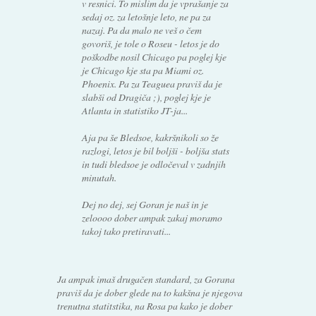
v resnici. To mislim da je vprašanje za
sedaj oz. za letošnje leto, ne pa za
nazaj. Pa da malo ne veš o čem
govoriš, je tole o Roseu - letos je do
poškodbe nosil Chicago pa poglej kje
je Chicago kje sta pa Miami oz.
Phoenix. Pa za Teaguea praviš da je
slabši od Dragiča ;), poglej kje je
Atlanta in statistiko JT-ja...
Aja pa še Bledsoe, kakršnikoli so že
razlogi, letos je bil boljši - boljša stats
in tudi bledsoe je odločeval v zadnjih
minutah.
Dej no dej, sej Goran je naš in je
zeloooo dober ampak zakaj moramo
takoj tako pretiravati...
Ja ampak imaš drugačen standard, za Gorana
praviš da je dober glede na to kakšna je njegova
trenutna statitstika, na Rosa pa kako je dober