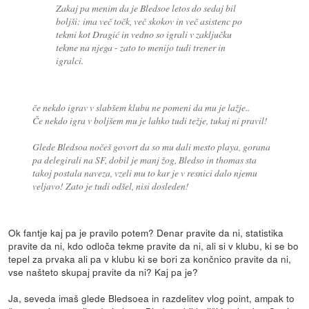
Zakaj pa menim da je Bledsoe letos do sedaj bil
boljši: ima več točk, več skokov in več asistenc po
tekmi kot Dragić in vedno so igrali v zaključku
tekme na njega - zato to menijo tudi trener in
igralci.
če nekdo igrav v slabšem klubu ne pomeni da mu je lažje..
Če nekdo igra v boljšem mu je lahko tudi težje, tukaj ni pravil!
Glede Bledsoa nočeš govort da so mu dali mesto playa, gorana
pa delegirali na SF, dobil je manj žog, Bledso in thomas sta
takoj postala naveza, vzeli mu to kar je v resnici dalo njemu
veljavo! Zato je tudi odšel, nisi dosleden!
Ok fantje kaj pa je pravilo potem? Denar pravite da ni, statistika
pravite da ni, kdo odloča tekme pravite da ni, ali si v klubu, ki se bo
tepel za prvaka ali pa v klubu ki se bori za končnico pravite da ni,
vse našteto skupaj pravite da ni? Kaj pa je?
Ja, seveda imaš glede Bledsoea in razdelitev vlog point, ampak to