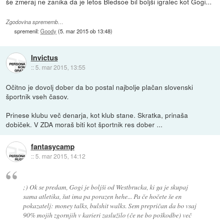
še zmeraj ne zanika da je letos Bledsoe bil boljši igralec kot Gogi...
Zgodovina sprememb…
spremenil:
Goody
(
5. mar 2015 ob 13:48
)
Invictus
::
5. mar 2015, 13:55
Očitno je dovolj dober da bo postal najbolje plačan slovenski
športnik vseh časov.
Prinese klubu več denarja, kot klub stane. Skratka, prinaša
dobiček. V ZDA moraš biti kot športnik res dober ...
fantasycamp
::
5. mar 2015, 14:12
;) Ok se predam, Gogi je boljši od Westbrucka, ki ga je skupaj
sama atletika, šut ima pa porazen hehe... Pa če hočete še en
pokazatelj: money talks, bulshit walks. Sem prepričan da bo vsaj
90% mojih zgornjih v karieri zaslužilo (če ne bo poškodbe) več