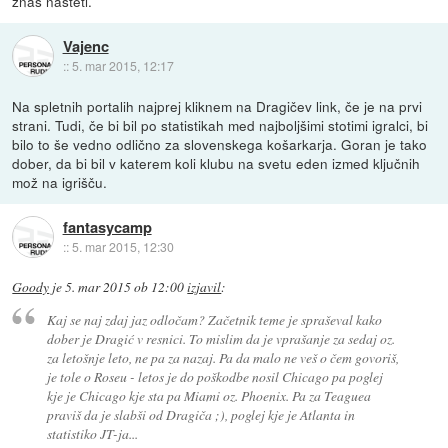
znaš našteti.
Vajenc
::
5. mar 2015, 12:17
Na spletnih portalih najprej kliknem na Dragičev link, če je na prvi
strani. Tudi, če bi bil po statistikah med najboljšimi stotimi igralci, bi
bilo to še vedno odlično za slovenskega košarkarja. Goran je tako
dober, da bi bil v katerem koli klubu na svetu eden izmed ključnih
mož na igrišču.
fantasycamp
::
5. mar 2015, 12:30
Goody
je
5. mar 2015 ob 12:00
izjavil
:
Kaj se naj zdaj jaz odločam? Začetnik teme je spraševal kako
dober je Dragić v resnici. To mislim da je vprašanje za sedaj oz.
za letošnje leto, ne pa za nazaj. Pa da malo ne veš o čem govoriš,
je tole o Roseu - letos je do poškodbe nosil Chicago pa poglej
kje je Chicago kje sta pa Miami oz. Phoenix. Pa za Teaguea
praviš da je slabši od Dragiča ;), poglej kje je Atlanta in
statistiko JT-ja...