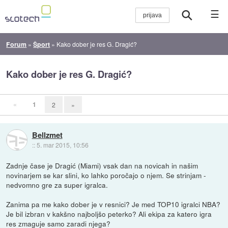
☰
Forum
»
Šport
»
Kako dober je res G. Dragić?
Kako dober je res G. Dragić?
«
1
2
»
Bellzmet
::
5. mar 2015, 10:56
Zadnje čase je Dragić (Miami) vsak dan na novicah in našim
novinarjem se kar slini, ko lahko poročajo o njem. Se strinjam -
nedvomno gre za super igralca.
Zanima pa me kako dober je v resnici? Je med TOP10 igralci NBA?
Je bil izbran v kakšno najboljšo peterko? Ali ekipa za katero igra
res zmaguje samo zaradi njega?