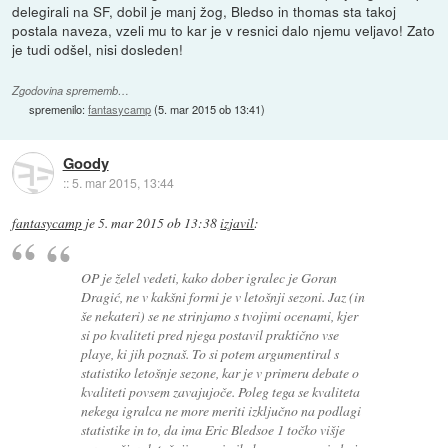
delegirali na SF, dobil je manj žog, Bledso in thomas sta takoj
postala naveza, vzeli mu to kar je v resnici dalo njemu veljavo! Zato
je tudi odšel, nisi dosleden!
Zgodovina sprememb…
spremenilo:
fantasycamp
(
5. mar 2015 ob 13:41
)
Goody
::
5. mar 2015, 13:44
fantasycamp
je
5. mar 2015 ob 13:38
izjavil
:
OP je želel vedeti, kako dober igralec je Goran
Dragić, ne v kakšni formi je v letošnji sezoni. Jaz (in
še nekateri) se ne strinjamo s tvojimi ocenami, kjer
si po kvaliteti pred njega postavil praktično vse
playe, ki jih poznaš. To si potem argumentiral s
statistiko letošnje sezone, kar je v primeru debate o
kvaliteti povsem zavajujoče. Poleg tega se kvaliteta
nekega igralca ne more meriti izključno na podlagi
statistike in to, da ima Eric Bledsoe 1 točko višje