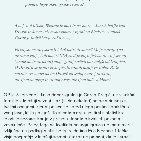
pomneš hype okoli tyreke evansa?)
A dej ga ti biksat, Bledsoe je imel letos statse v Sunsih boljše kod
Dragič in konce tekem so venomer igrali na Bledsoa. (Ampak
Goran je boljši ker je naš a ne...)
Pa kaj ste se zdej spravli lokal patrioti name? Moje mnenje (pa
ne samo moje, tudi mal si USA medije poglejte) da so v tej sezoni
(upam da le zaenkrat) moji zgoraj našteti pač boljši od Dragića.
O Dragiću se je pa veliko pisalo zaradi menjave kluba. Pa še
enkrat: res upam da bo Dragić od sedaj naprej raztural,
navijam za njega in zaradi njega navijam tudi za Miami.
OP je želel vedeti, kako dober igralec je Goran Dragić, ne v kakšni
formi je v letošnji sezoni. Jaz (in še nekateri) se ne strinjamo s
tvojimi ocenami, kjer si po kvaliteti pred njega postavil praktično
vse playe, ki jih poznaš. To si potem argumentiral s statistiko
letošnje sezone, kar je v primeru debate o kvaliteti povsem
zavajujoče. Poleg tega se kvaliteta nekega igralca ne more meriti
izključno na podlagi statistike in to, da ima Eric Bledsoe 1 točko
višje povprečje v letošnji sezoni nikakor ne pomeni, da je zaradi