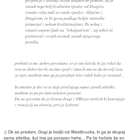
povprečje v letošnji sezoni nikakor ne pomeni, da je
zaradi tega bolj kvaliteten igralec od Dragića
(enako velja tudi za ostale igralce, vključno z
Dragićem, če bi ga na podlagi boljše statistike
primerjal z nekom kvalitetnejšim). Pa nehaj z
označevanjem ljudi na "lokalpatriote", saj nihče ni
pretiraval v svojih ocenah zaradi njegovega
porekla.
prehitel si me, dobro povedano, to je isto kot da bi jaz rekel da
rose ni dober ker bi recimo igral v timu ki mu ne da dovolj časa
za igro, medtem smo ga pa prejšnjo leto videli kako je raztural...
In smešno je da vse te daje pred njega samo zaradi atletike,
medtem so pa po šutu nekateri porazni.
Da ne govorim da je Goran drugi v NBA po strelcih ki končujejo
v tranziciji na obroču, prvi je Lebron!
;) Ok se predam, Gogi je boljši od Westbrucka, ki ga je skupaj
sama atletika, šut ima pa porazen hehe... Pa če hočete še en