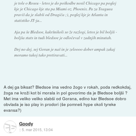
je tole o Roseu - letos je do poškodbe nosil Chicago pa poglej
kje je Chicago kje sta pa Miami oz. Phoenix. Pa za Teaguea
praviš da je slabši od Dragiča ;), poglej kje je Atlanta in
statistiko JT-ja...
Aja pa še Bledsoe, kakršnikoli so že razlogi, letos je bil boljši -
boljša stats in tudi bledsoe je odločeval v zadnjih minutah.
Dej no dej, sej Goran je naš in je zeloooo dober ampak zakaj
moramo takoj tako pretiravati...
A dej ga biksat? Bledsoe ima vedno žogo v rokah, poda redkokdaj,
žoga ne kroži kot bi morala in pol govorimo da je Bledsoe boljši ?
Met ima veliko veliko slabši od Gorana, edino kar Bledsoe dobro
obvlada je iso play in prodori (še pomneš hype okoli tyreke
evansa?)
Goody
::
5. mar 2015, 13:04