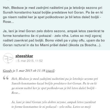
Heh, Bledsoe je med zadnjimi naštetimi pa je letošnjo sezono pri
Sunsih konstantno kazal boljše predstave kot Goran. Pa še en ki
ga nisem naštel ker je spet poškodovan je bil letos daleč boljši -
Rose...
Ja, lani je imel Goran zelo dobro sezono, ampak letos zaenkrat te
forme konstantno še ni pokazal - zelo niha. Letos so moji zgoraj
našteti zaenkrat pač boljši. Bomo videli pa v play offu, upam da bo
Goran raztural in da bo Miami prišel daleč (škoda za Boscha...).
sheeshkar
::
5. mar 2015, 11:52
Goody
je
5. mar 2015 ob 11:38
izjavil
:
Heh, Bledsoe je med zadnjimi naštetimi pa je letošnjo sezono pri
Sunsih konstantno kazal boljše predstave kot Goran. Pa še en ki
ga nisem naštel ker je spet poškodovan je bil letos daleč boljši -
Rose...
Ja, lani je imel Goran zelo dobro sezono, ampak letos zaenkrat
te forme konstantno še ni pokazal - zelo niha. Letos so moji