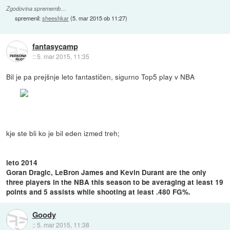
Zgodovina sprememb…
spremenil:
sheeshkar
(
5. mar 2015 ob 11:27
)
fantasycamp
::
5. mar 2015, 11:35
Bil je pa prejšnje leto fantastičen, sigurno Top5 play v NBA
kje ste bli ko je bil eden izmed treh;
leto 2014
Goran Dragic, LeBron James and Kevin Durant are the only
three players in the NBA this season to be averaging at least 19
points and 5 assists while shooting at least .480 FG%.
Goody
::
5. mar 2015, 11:38