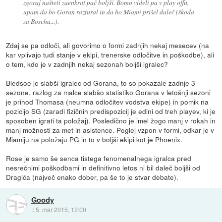
zgoraj našteti zaenkrat pač boljši. Bomo videli pa v play offu,
upam da bo Goran raztural in da bo Miami prišel daleč (škoda
za Boscha...).
Zdaj se pa odloči, ali govorimo o formi zadnjih nekaj mesecev (na
kar vplivajo tudi stanje v ekipi, trenerske odločitve in poškodbe), ali
o tem, kdo je v zadnjih nekaj sezonah boljši igralec?
Bledsoe je slabši igralec od Gorana, to so pokazale zadnje 3
sezone, razlog za malce slabšo statistiko Gorana v letošnji sezoni
je prihod Thomasa (neumna odločitev vodstva ekipe) in pomik na
pozicijo SG (zaradi fizičnih predispozicij je edini od treh playev, ki je
sposoben igrati ta položaj). Posledično je imel žogo manj v rokah in
manj možnosti za met in asistence. Poglej vzpon v formi, odkar je v
Miamiju na položaju PG in to v boljši ekipi kot je Phoenix.
Rose je samo še senca tistega fenomenalnega igralca pred
nesrečnimi poškodbami in definitivno letos ni bil daleč boljši od
Dragića (največ enako dober, pa še to je stvar debate).
Goody
::
5. mar 2015, 12:00