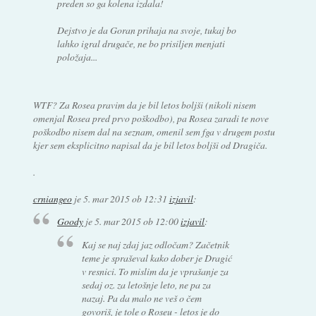
preden so ga kolena izdala!
Dejstvo je da Goran prihaja na svoje, tukaj bo
lahko igral drugače, ne bo prisiljen menjati
položaja...
WTF? Za Rosea pravim da je bil letos boljši (nikoli nisem
omenjal Rosea pred prvo poškodbo), pa Rosea zaradi te nove
poškodbo nisem dal na seznam, omenil sem fga v drugem postu
kjer sem eksplicitno napisal da je bil letos boljši od Dragiča.
.
crniangeo
je
5. mar 2015 ob 12:31
izjavil
:
Goody
je
5. mar 2015 ob 12:00
izjavil
:
Kaj se naj zdaj jaz odločam? Začetnik
teme je spraševal kako dober je Dragić
v resnici. To mislim da je vprašanje za
sedaj oz. za letošnje leto, ne pa za
nazaj. Pa da malo ne veš o čem
govoriš, je tole o Roseu - letos je do