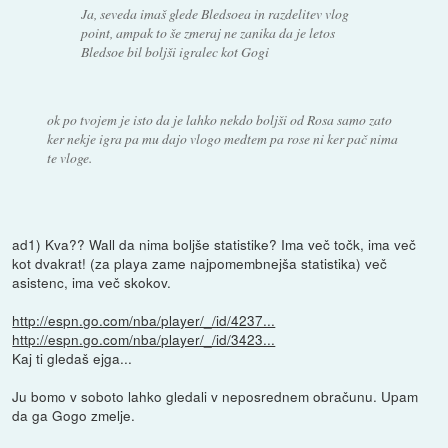
Ja, seveda imaš glede Bledsoea in razdelitev vlog
point, ampak to še zmeraj ne zanika da je letos
Bledsoe bil boljši igralec kot Gogi
ok po tvojem je isto da je lahko nekdo boljši od Rosa samo zato
ker nekje igra pa mu dajo vlogo medtem pa rose ni ker pač nima
te vloge.
ad1) Kva?? Wall da nima boljše statistike? Ima več točk, ima več
kot dvakrat! (za playa zame najpomembnejša statistika) več
asistenc, ima več skokov.
http://espn.go.com/nba/player/_/id/4237...
http://espn.go.com/nba/player/_/id/3423...
Kaj ti gledaš ejga...
Ju bomo v soboto lahko gledali v neposrednem obračunu. Upam
da ga Gogo zmelje.