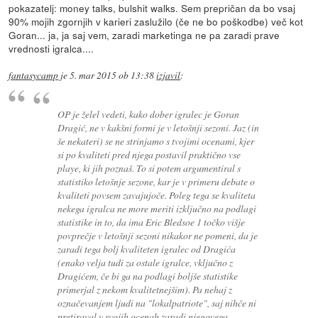
pokazatelj: money talks, bulshit walks. Sem prepričan da bo vsaj
90% mojih zgornjih v karieri zaslužilo (če ne bo poškodbe) več kot
Goran... ja, ja saj vem, zaradi marketinga ne pa zaradi prave
vrednosti igralca....
fantasycamp
je
5. mar 2015 ob 13:38
izjavil
:
OP je želel vedeti, kako dober igralec je Goran
Dragić, ne v kakšni formi je v letošnji sezoni. Jaz (in
še nekateri) se ne strinjamo s tvojimi ocenami, kjer
si po kvaliteti pred njega postavil praktično vse
playe, ki jih poznaš. To si potem argumentiral s
statistiko letošnje sezone, kar je v primeru debate o
kvaliteti povsem zavajujoče. Poleg tega se kvaliteta
nekega igralca ne more meriti izključno na podlagi
statistike in to, da ima Eric Bledsoe 1 točko višje
povprečje v letošnji sezoni nikakor ne pomeni, da je
zaradi tega bolj kvaliteten igralec od Dragića
(enako velja tudi za ostale igralce, vključno z
Dragićem, če bi ga na podlagi boljše statistike
primerjal z nekom kvalitetnejšim). Pa nehaj z
označevanjem ljudi na "lokalpatriote", saj nihče ni
pretiraval v svojih ocenah zaradi njegovega