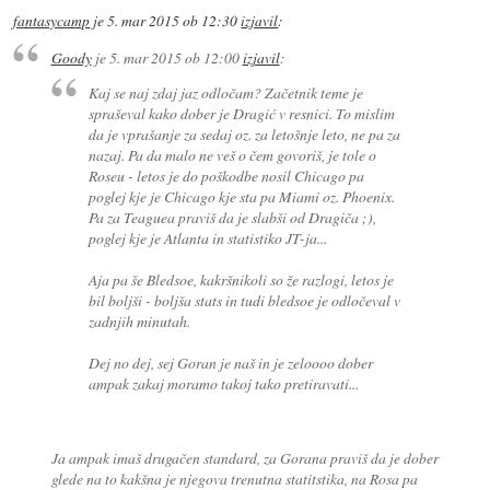
fantasycamp
je
5. mar 2015 ob 12:30
izjavil
:
Goody
je
5. mar 2015 ob 12:00
izjavil
:
Kaj se naj zdaj jaz odločam? Začetnik teme je
spraševal kako dober je Dragić v resnici. To mislim
da je vprašanje za sedaj oz. za letošnje leto, ne pa za
nazaj. Pa da malo ne veš o čem govoriš, je tole o
Roseu - letos je do poškodbe nosil Chicago pa
poglej kje je Chicago kje sta pa Miami oz. Phoenix.
Pa za Teaguea praviš da je slabši od Dragiča ;),
poglej kje je Atlanta in statistiko JT-ja...
Aja pa še Bledsoe, kakršnikoli so že razlogi, letos je
bil boljši - boljša stats in tudi bledsoe je odločeval v
zadnjih minutah.
Dej no dej, sej Goran je naš in je zeloooo dober
ampak zakaj moramo takoj tako pretiravati...
Ja ampak imaš drugačen standard, za Gorana praviš da je dober
glede na to kakšna je njegova trenutna statitstika, na Rosa pa