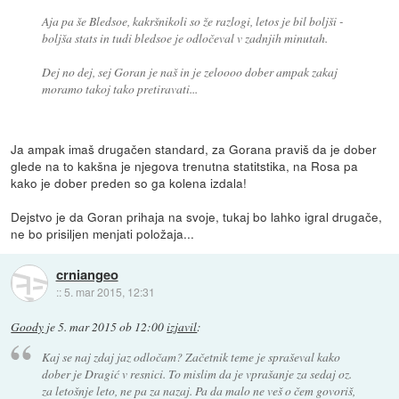
Aja pa še Bledsoe, kakršnikoli so že razlogi, letos je bil boljši -
boljša stats in tudi bledsoe je odločeval v zadnjih minutah.
Dej no dej, sej Goran je naš in je zeloooo dober ampak zakaj
moramo takoj tako pretiravati...
Ja ampak imaš drugačen standard, za Gorana praviš da je dober
glede na to kakšna je njegova trenutna statitstika, na Rosa pa
kako je dober preden so ga kolena izdala!
Dejstvo je da Goran prihaja na svoje, tukaj bo lahko igral drugače,
ne bo prisiljen menjati položaja...
crniangeo
::
5. mar 2015, 12:31
Goody
je
5. mar 2015 ob 12:00
izjavil
:
Kaj se naj zdaj jaz odločam? Začetnik teme je spraševal kako
dober je Dragić v resnici. To mislim da je vprašanje za sedaj oz.
za letošnje leto, ne pa za nazaj. Pa da malo ne veš o čem govoriš,