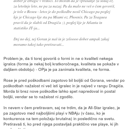
dober je Dragić v resnici. To mislim da je vprašanje za sedaj oz.
za letošnje leto, ne pa za nazaj. Pa da malo ne veš o čem govoriš,
je tole o Roseu - letos je do poškodbe nosil Chicago pa poglej
kje je Chicago kje sta pa Miami oz. Phoenix. Pa za Teaguea
praviš da je slabši od Dragiča ;), poglej kje je Atlanta in
statistiko JT-ja...
Dej no dej, sej Goran je naš in je zeloooo dober ampak zakaj
moramo takoj tako pretiravati...
Problem je, da ti torej govoriš o formi in ne o kvaliteti nekega
igralca (forma je nekaj bolj kratkoročnega, kvaliteta se pokaže v
daljšem obdobju) - OPja je pa zanimala kvaliteta, ne forma.
Rose je pred poškodbami zagotovo bil boljši od Gorana, vendar po
poškodbah nažalost ni več isti igralec in je največ v rangu Dragića.
Morda bi brez nove poškodbe lahko spet napredoval in postal
boljši, vendar se to nažalost ni zgodilo.
In nevem v čem pretiravam, saj ne trdim, da je All-Star igralec, je
pa zagotovo med najboljšimi playi v NBAju (v času, ko je
konkurenca na tem položaju brutalna) in posledično na svetu.
Pretiravaš ti, ko pred njega postavljaš praktično vse playe, ki jih