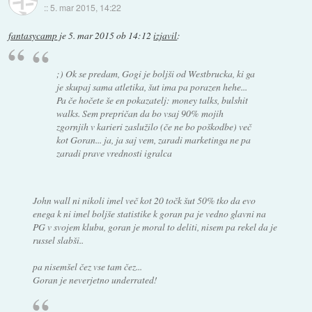
::
5. mar 2015, 14:22
fantasycamp
je
5. mar 2015 ob 14:12
izjavil
:
;) Ok se predam, Gogi je boljši od Westbrucka, ki ga
je skupaj sama atletika, šut ima pa porazen hehe...
Pa če hočete še en pokazatelj: money talks, bulshit
walks. Sem prepričan da bo vsaj 90% mojih
zgornjih v karieri zaslužilo (če ne bo poškodbe) več
kot Goran... ja, ja saj vem, zaradi marketinga ne pa
zaradi prave vrednosti igralca
John wall ni nikoli imel več kot 20 točk šut 50% tko da evo
enega k ni imel boljše statistike k goran pa je vedno glavni na
PG v svojem klubu, goran je moral to deliti, nisem pa rekel da je
russel slabši..
pa nisemšel čez vse tam čez...
Goran je neverjetno underrated!