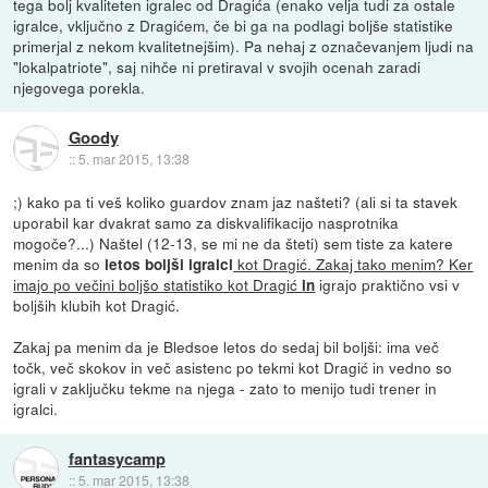
tega bolj kvaliteten igralec od Dragića (enako velja tudi za ostale
igralce, vključno z Dragićem, če bi ga na podlagi boljše statistike
primerjal z nekom kvalitetnejšim). Pa nehaj z označevanjem ljudi na
"lokalpatriote", saj nihče ni pretiraval v svojih ocenah zaradi
njegovega porekla.
Goody
::
5. mar 2015, 13:38
;) kako pa ti veš koliko guardov znam jaz našteti? (ali si ta stavek
uporabil kar dvakrat samo za diskvalifikacijo nasprotnika
mogoče?...) Naštel (12-13, se mi ne da šteti) sem tiste za katere
menim da so
kot Dragić. Zakaj tako menim? Ker
letos boljši igralci
imajo po večini boljšo statistiko kot Dragić
igrajo praktično vsi v
in
boljših klubih kot Dragić.
Zakaj pa menim da je Bledsoe letos do sedaj bil boljši: ima več
točk, več skokov in več asistenc po tekmi kot Dragić in vedno so
igrali v zaključku tekme na njega - zato to menijo tudi trener in
igralci.
fantasycamp
::
5. mar 2015, 13:38