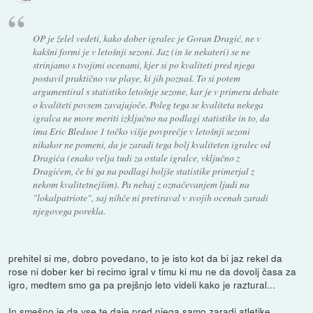
OP je želel vedeti, kako dober igralec je Goran Dragić, ne v
kakšni formi je v letošnji sezoni. Jaz (in še nekateri) se ne
strinjamo s tvojimi ocenami, kjer si po kvaliteti pred njega
postavil praktično vse playe, ki jih poznaš. To si potem
argumentiral s statistiko letošnje sezone, kar je v primeru debate
o kvaliteti povsem zavajujoče. Poleg tega se kvaliteta nekega
igralca ne more meriti izključno na podlagi statistike in to, da
ima Eric Bledsoe 1 točko višje povprečje v letošnji sezoni
nikakor ne pomeni, da je zaradi tega bolj kvaliteten igralec od
Dragića (enako velja tudi za ostale igralce, vključno z
Dragićem, če bi ga na podlagi boljše statistike primerjal z
nekom kvalitetnejšim). Pa nehaj z označevanjem ljudi na
"lokalpatriote", saj nihče ni pretiraval v svojih ocenah zaradi
njegovega porekla.
prehitel si me, dobro povedano, to je isto kot da bi jaz rekel da
rose ni dober ker bi recimo igral v timu ki mu ne da dovolj časa za
igro, medtem smo ga pa prejšnjo leto videli kako je raztural...
In smešno je da vse te daje pred njega samo zaradi atletike,