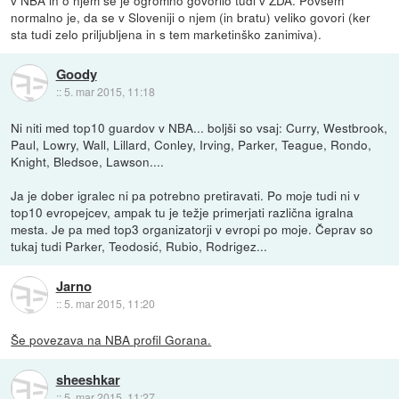
normalno je, da se v Sloveniji o njem (in bratu) veliko govori (ker
sta tudi zelo priljubljena in s tem marketinško zanimiva).
Goody
::
5. mar 2015, 11:18
Ni niti med top10 guardov v NBA... boljši so vsaj: Curry, Westbrook,
Paul, Lowry, Wall, Lillard, Conley, Irving, Parker, Teague, Rondo,
Knight, Bledsoe, Lawson....
Ja je dober igralec ni pa potrebno pretiravati. Po moje tudi ni v
top10 evropejcev, ampak tu je težje primerjati različna igralna
mesta. Je pa med top3 organizatorji v evropi po moje. Čeprav so
tukaj tudi Parker, Teodosić, Rubio, Rodrigez...
Jarno
::
5. mar 2015, 11:20
Še povezava na NBA profil Gorana.
sheeshkar
::
5. mar 2015, 11:27