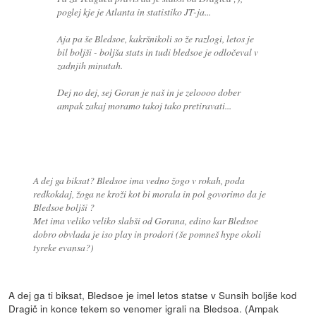
poglej kje je Atlanta in statistiko JT-ja...
Aja pa še Bledsoe, kakršnikoli so že razlogi, letos je
bil boljši - boljša stats in tudi bledsoe je odločeval v
zadnjih minutah.
Dej no dej, sej Goran je naš in je zeloooo dober
ampak zakaj moramo takoj tako pretiravati...
A dej ga biksat? Bledsoe ima vedno žogo v rokah, poda
redkokdaj, žoga ne kroži kot bi morala in pol govorimo da je
Bledsoe boljši ?
Met ima veliko veliko slabši od Gorana, edino kar Bledsoe
dobro obvlada je iso play in prodori (še pomneš hype okoli
tyreke evansa?)
A dej ga ti biksat, Bledsoe je imel letos statse v Sunsih boljše kod
Dragič in konce tekem so venomer igrali na Bledsoa. (Ampak