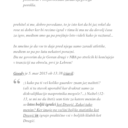
porekla.
prehitel si me, dobro povedano, to je isto kot da bi jaz rekel da
rose ni dober ker bi recimo igral v timu ki mu ne da dovolj časa
za igro, medtem smo ga pa prejšnjo leto videli kako je raztural...
In smešno je da vse te daje pred njega samo zaradi atletike,
medtem so pa po šutu nekateri porazni.
Da ne govorim da je Goran drugi v NBA po strelcih ki končujejo
v tranziciji na obroču, prvi je Lebron!
Goody
je
5. mar 2015 ob 13:38
izjavil
:
;) kako pa ti veš koliko guardov znam jaz našteti?
(ali si ta stavek uporabil kar dvakrat samo za
diskvalifikacijo nasprotnika mogoče?...) Naštel (12-
13, se mi ne da šteti) sem tiste za katere menim da
so
letos boljši igralci
kot Dragić. Zakaj tako
menim? Ker imajo po večini boljšo statistiko kot
Dragić
in
igrajo praktično vsi v boljših klubih kot
Dragić.