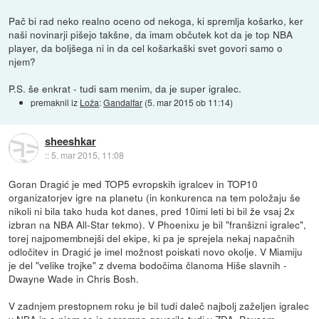
Pač bi rad neko realno oceno od nekoga, ki spremlja košarko, ker
naši novinarji pišejo takšne, da imam občutek kot da je top NBA
player, da boljšega ni in da cel košarkaški svet govori samo o
njem?
P.S. še enkrat - tudi sam menim, da je super igralec.
premaknil iz
Loža
:
Gandalfar
(
5. mar 2015 ob 11:14
)
sheeshkar
::
5. mar 2015, 11:08
Goran Dragić je med TOP5 evropskih igralcev in TOP10
organizatorjev igre na planetu (in konkurenca na tem položaju še
nikoli ni bila tako huda kot danes, pred 10imi leti bi bil že vsaj 2x
izbran na NBA All-Star tekmo). V Phoenixu je bil "franšizni igralec",
torej najpomembnejši del ekipe, ki pa je sprejela nekaj napačnih
odločitev in Dragić je imel možnost poiskati novo okolje. V Miamiju
je del "velike trojke" z dvema bodočima članoma Hiše slavnih -
Dwayne Wade in Chris Bosh.
V zadnjem prestopnem roku je bil tudi daleč najbolj zaželjen igralec
v NBA in o njem se je ogromno govorilo tudi v ZDA. Povsem