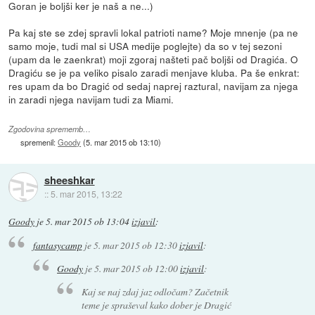
Goran je boljši ker je naš a ne...)
Pa kaj ste se zdej spravli lokal patrioti name? Moje mnenje (pa ne
samo moje, tudi mal si USA medije poglejte) da so v tej sezoni
(upam da le zaenkrat) moji zgoraj našteti pač boljši od Dragića. O
Dragiću se je pa veliko pisalo zaradi menjave kluba. Pa še enkrat:
res upam da bo Dragić od sedaj naprej raztural, navijam za njega
in zaradi njega navijam tudi za Miami.
Zgodovina sprememb…
spremenil:
Goody
(
5. mar 2015 ob 13:10
)
sheeshkar
::
5. mar 2015, 13:22
Goody
je
5. mar 2015 ob 13:04
izjavil
:
fantasycamp
je
5. mar 2015 ob 12:30
izjavil
:
Goody
je
5. mar 2015 ob 12:00
izjavil
:
Kaj se naj zdaj jaz odločam? Začetnik
teme je spraševal kako dober je Dragić