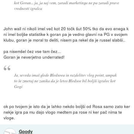
kot Goran... ja, ja saj vem, zaradi marketinga ne pa zaradi prave
vrednosti igralca
John wall ni nikoli imel več kot 20 točk šut 50% tko da evo enega k
ni imel boljše statistike k goran pa je vedno glavni na PG v svojem
klubu, goran je moral to deliti, nisem pa rekel da je russel slabši..
pa nisemšel čez vse tam čez...
Goran je neverjetno underrated!
Ja, seveda imaš glede Bledsoea in razdelitev vlog point, ampak
to še zmeraj ne zanika da je letos Bledsoe bil boljši igralec kot
Gogi
ok po tvojem je isto da je lahko nekdo boljši od Rosa samo zato ker
nekje igra pa mu dajo vlogo medtem pa rose ni ker pač nima te
vloge.
Goody