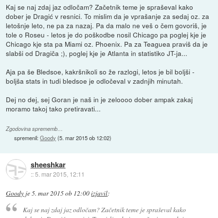
Kaj se naj zdaj jaz odločam? Začetnik teme je spraševal kako
dober je Dragić v resnici. To mislim da je vprašanje za sedaj oz. za
letošnje leto, ne pa za nazaj. Pa da malo ne veš o čem govoriš, je
tole o Roseu - letos je do poškodbe nosil Chicago pa poglej kje je
Chicago kje sta pa Miami oz. Phoenix. Pa za Teaguea praviš da je
slabši od Dragiča ;), poglej kje je Atlanta in statistiko JT-ja...
Aja pa še Bledsoe, kakršnikoli so že razlogi, letos je bil boljši -
boljša stats in tudi bledsoe je odločeval v zadnjih minutah.
Dej no dej, sej Goran je naš in je zeloooo dober ampak zakaj
moramo takoj tako pretiravati...
Zgodovina sprememb…
spremenil:
Goody
(
5. mar 2015 ob 12:02
)
sheeshkar
::
5. mar 2015, 12:11
Goody
je
5. mar 2015 ob 12:00
izjavil
:
Kaj se naj zdaj jaz odločam? Začetnik teme je spraševal kako