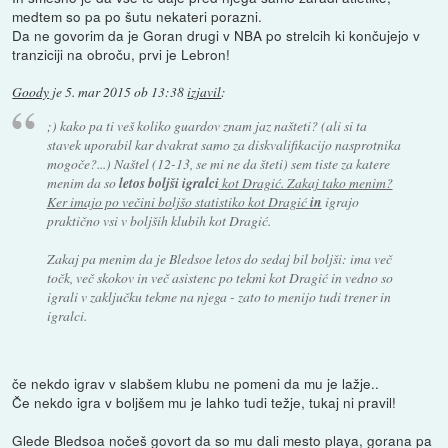
medtem so pa po šutu nekateri porazni.
Da ne govorim da je Goran drugi v NBA po strelcih ki končujejo v
tranziciji na obroču, prvi je Lebron!
Goody
je
5. mar 2015 ob 13:38
izjavil
:
;) kako pa ti veš koliko guardov znam jaz našteti? (ali si ta
stavek uporabil kar dvakrat samo za diskvalifikacijo nasprotnika
mogoče?...) Naštel (12-13, se mi ne da šteti) sem tiste za katere
menim da so
letos boljši igralci
kot Dragić. Zakaj tako menim?
Ker imajo po večini boljšo statistiko kot Dragić
in
igrajo
praktično vsi v boljših klubih kot Dragić.
Zakaj pa menim da je Bledsoe letos do sedaj bil boljši: ima več
točk, več skokov in več asistenc po tekmi kot Dragić in vedno so
igrali v zaključku tekme na njega - zato to menijo tudi trener in
igralci.
če nekdo igrav v slabšem klubu ne pomeni da mu je lažje..
Če nekdo igra v boljšem mu je lahko tudi težje, tukaj ni pravil!
Glede Bledsoa nočeš govort da so mu dali mesto playa, gorana pa