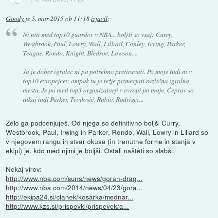
Goody
je
5. mar 2015 ob 11:18
izjavil
:
Ni niti med top10 guardov v NBA... boljši so vsaj: Curry,
Westbrook, Paul, Lowry, Wall, Lillard, Conley, Irving, Parker,
Teague, Rondo, Knight, Bledsoe, Lawson....
Ja je dober igralec ni pa potrebno pretiravati. Po moje tudi ni v
top10 evropejcev, ampak tu je težje primerjati različna igralna
mesta. Je pa med top3 organizatorji v evropi po moje. Čeprav so
tukaj tudi Parker, Teodosić, Rubio, Rodrigez...
Zelo ga podcenjuješ. Od njega so definitivno boljši Curry,
Westbrook, Paul, Irwing in Parker, Rondo, Wall, Lowry in Lillard so
v njegovem rangu in stvar okusa (in trenutne forme in stanja v
ekipi) je, kdo med njimi je boljši. Ostali našteti so slabši.
Nekaj virov:
http://www.nba.com/suns/news/goran-drag...
http://www.nba.com/2014/news/04/23/gora...
http://ekipa24.si/clanek/kosarka/mednar...
http://www.kzs.si/prispevki/prispevek/a...