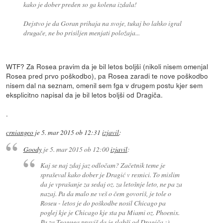
kako je dober preden so ga kolena izdala!
Dejstvo je da Goran prihaja na svoje, tukaj bo lahko igral
drugače, ne bo prisiljen menjati položaja...
WTF? Za Rosea pravim da je bil letos boljši (nikoli nisem omenjal
Rosea pred prvo poškodbo), pa Rosea zaradi te nove poškodbo
nisem dal na seznam, omenil sem fga v drugem postu kjer sem
eksplicitno napisal da je bil letos boljši od Dragiča.
.
crniangeo
je
5. mar 2015 ob 12:31
izjavil
:
Goody
je
5. mar 2015 ob 12:00
izjavil
:
Kaj se naj zdaj jaz odločam? Začetnik teme je
spraševal kako dober je Dragić v resnici. To mislim
da je vprašanje za sedaj oz. za letošnje leto, ne pa za
nazaj. Pa da malo ne veš o čem govoriš, je tole o
Roseu - letos je do poškodbe nosil Chicago pa
poglej kje je Chicago kje sta pa Miami oz. Phoenix.
Pa za Teaguea praviš da je slabši od Dragiča ;),