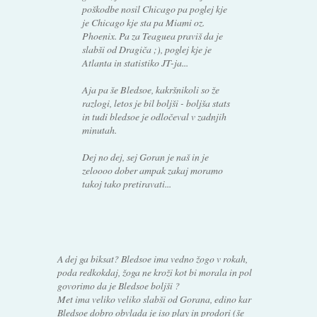
poškodbe nosil Chicago pa poglej kje
je Chicago kje sta pa Miami oz.
Phoenix. Pa za Teaguea praviš da je
slabši od Dragiča ;), poglej kje je
Atlanta in statistiko JT-ja...
Aja pa še Bledsoe, kakršnikoli so že
razlogi, letos je bil boljši - boljša stats
in tudi bledsoe je odločeval v zadnjih
minutah.
Dej no dej, sej Goran je naš in je
zeloooo dober ampak zakaj moramo
takoj tako pretiravati...
A dej ga biksat? Bledsoe ima vedno žogo v rokah,
poda redkokdaj, žoga ne kroži kot bi morala in pol
govorimo da je Bledsoe boljši ?
Met ima veliko veliko slabši od Gorana, edino kar
Bledsoe dobro obvlada je iso play in prodori (še