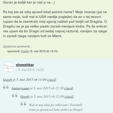
Goran je boljši ker je naš a ne...)
Pa kaj ste se zdej spravli lokal patrioti name? Moje mnenje (pa ne
samo moje, tudi mal si USA medije poglejte) da so v tej sezoni
(upam da le zaenkrat) moji zgoraj našteti pač boljši od Dragića. O
Dragiću se je pa veliko pisalo zaradi menjave kluba. Pa še enkrat:
res upam da bo Dragić od sedaj naprej raztural, navijam za njega
in zaradi njega navijam tudi za Miami.
Zgodovina sprememb…
spremenil:
Goody
(
5. mar 2015 ob 13:10
)
sheeshkar
::
5. mar 2015, 13:22
Goody
je
5. mar 2015 ob 13:04
izjavil
:
fantasycamp
je
5. mar 2015 ob 12:30
izjavil
:
Goody
je
5. mar 2015 ob 12:00
izjavil
:
Kaj se naj zdaj jaz odločam? Začetnik
teme je spraševal kako dober je Dragić