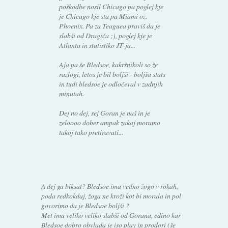
poškodbe nosil Chicago pa poglej kje
je Chicago kje sta pa Miami oz.
Phoenix. Pa za Teaguea praviš da je
slabši od Dragiča ;), poglej kje je
Atlanta in statistiko JT-ja...
Aja pa še Bledsoe, kakršnikoli so že
razlogi, letos je bil boljši - boljša stats
in tudi bledsoe je odločeval v zadnjih
minutah.
Dej no dej, sej Goran je naš in je
zeloooo dober ampak zakaj moramo
takoj tako pretiravati...
A dej ga biksat? Bledsoe ima vedno žogo v rokah,
poda redkokdaj, žoga ne kroži kot bi morala in pol
govorimo da je Bledsoe boljši ?
Met ima veliko veliko slabši od Gorana, edino kar
Bledsoe dobro obvlada je iso play in prodori (še