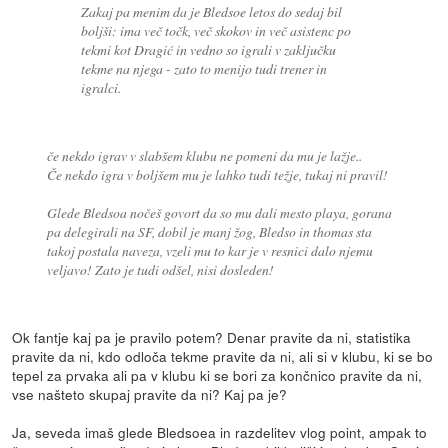
Zakaj pa menim da je Bledsoe letos do sedaj bil
boljši: ima več točk, več skokov in več asistenc po
tekmi kot Dragić in vedno so igrali v zaključku
tekme na njega - zato to menijo tudi trener in
igralci.
če nekdo igrav v slabšem klubu ne pomeni da mu je lažje..
Če nekdo igra v boljšem mu je lahko tudi težje, tukaj ni pravil!
Glede Bledsoa nočeš govort da so mu dali mesto playa, gorana
pa delegirali na SF, dobil je manj žog, Bledso in thomas sta
takoj postala naveza, vzeli mu to kar je v resnici dalo njemu
veljavo! Zato je tudi odšel, nisi dosleden!
Ok fantje kaj pa je pravilo potem? Denar pravite da ni, statistika
pravite da ni, kdo odloča tekme pravite da ni, ali si v klubu, ki se bo
tepel za prvaka ali pa v klubu ki se bori za končnico pravite da ni,
vse našteto skupaj pravite da ni? Kaj pa je?
Ja, seveda imaš glede Bledsoea in razdelitev vlog point, ampak to