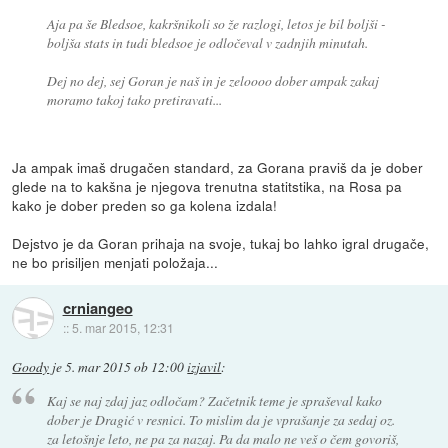
Aja pa še Bledsoe, kakršnikoli so že razlogi, letos je bil boljši -
boljša stats in tudi bledsoe je odločeval v zadnjih minutah.
Dej no dej, sej Goran je naš in je zeloooo dober ampak zakaj
moramo takoj tako pretiravati...
Ja ampak imaš drugačen standard, za Gorana praviš da je dober
glede na to kakšna je njegova trenutna statitstika, na Rosa pa
kako je dober preden so ga kolena izdala!
Dejstvo je da Goran prihaja na svoje, tukaj bo lahko igral drugače,
ne bo prisiljen menjati položaja...
crniangeo
::
5. mar 2015, 12:31
Goody
je
5. mar 2015 ob 12:00
izjavil
:
Kaj se naj zdaj jaz odločam? Začetnik teme je spraševal kako
dober je Dragić v resnici. To mislim da je vprašanje za sedaj oz.
za letošnje leto, ne pa za nazaj. Pa da malo ne veš o čem govoriš,