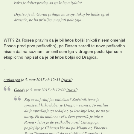
kako je dober preden so ga kolena izdala!
Dejstvo je da Goran prihaja na svoje, tukaj bo lahko igral
drugače, ne bo prisiljen menjati položaja...
WTF? Za Rosea pravim da je bil letos boljši (nikoli nisem omenjal
Rosea pred prvo poškodbo), pa Rosea zaradi te nove poškodbo
nisem dal na seznam, omenil sem fga v drugem postu kjer sem
eksplicitno napisal da je bil letos boljši od Dragiča.
.
crniangeo
je
5. mar 2015 ob 12:31
izjavil
:
Goody
je
5. mar 2015 ob 12:00
izjavil
:
Kaj se naj zdaj jaz odločam? Začetnik teme je
spraševal kako dober je Dragić v resnici. To mislim
da je vprašanje za sedaj oz. za letošnje leto, ne pa za
nazaj. Pa da malo ne veš o čem govoriš, je tole o
Roseu - letos je do poškodbe nosil Chicago pa
poglej kje je Chicago kje sta pa Miami oz. Phoenix.
Pa za Teaguea praviš da je slabši od Dragiča ;),