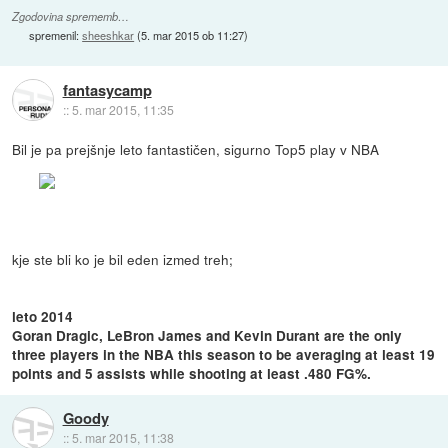
Zgodovina sprememb…
spremenil:
sheeshkar
(
5. mar 2015 ob 11:27
)
fantasycamp
::
5. mar 2015, 11:35
Bil je pa prejšnje leto fantastičen, sigurno Top5 play v NBA
kje ste bli ko je bil eden izmed treh;
leto 2014
Goran Dragic, LeBron James and Kevin Durant are the only
three players in the NBA this season to be averaging at least 19
points and 5 assists while shooting at least .480 FG%.
Goody
::
5. mar 2015, 11:38