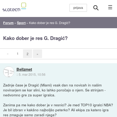
☰
Forum
»
Šport
»
Kako dober je res G. Dragić?
Kako dober je res G. Dragić?
«
1
2
»
Bellzmet
::
5. mar 2015, 10:56
Zadnje čase je Dragić (Miami) vsak dan na novicah in našim
novinarjem se kar slini, ko lahko poročajo o njem. Se strinjam -
nedvomno gre za super igralca.
Zanima pa me kako dober je v resnici? Je med TOP10 igralci NBA?
Je bil izbran v kakšno najboljšo peterko? Ali ekipa za katero igra
res zmaguje samo zaradi njega?