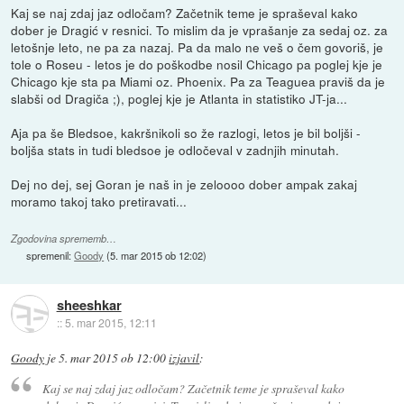
Kaj se naj zdaj jaz odločam? Začetnik teme je spraševal kako
dober je Dragić v resnici. To mislim da je vprašanje za sedaj oz. za
letošnje leto, ne pa za nazaj. Pa da malo ne veš o čem govoriš, je
tole o Roseu - letos je do poškodbe nosil Chicago pa poglej kje je
Chicago kje sta pa Miami oz. Phoenix. Pa za Teaguea praviš da je
slabši od Dragiča ;), poglej kje je Atlanta in statistiko JT-ja...
Aja pa še Bledsoe, kakršnikoli so že razlogi, letos je bil boljši -
boljša stats in tudi bledsoe je odločeval v zadnjih minutah.
Dej no dej, sej Goran je naš in je zeloooo dober ampak zakaj
moramo takoj tako pretiravati...
Zgodovina sprememb…
spremenil:
Goody
(
5. mar 2015 ob 12:02
)
sheeshkar
::
5. mar 2015, 12:11
Goody
je
5. mar 2015 ob 12:00
izjavil
:
Kaj se naj zdaj jaz odločam? Začetnik teme je spraševal kako