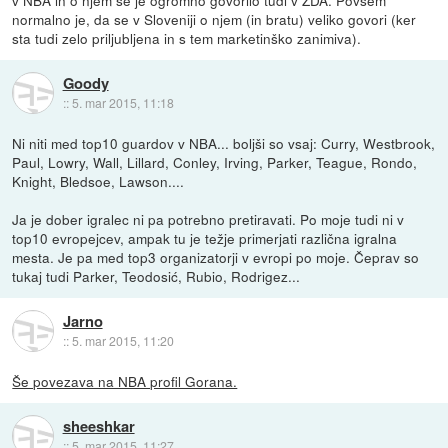
normalno je, da se v Sloveniji o njem (in bratu) veliko govori (ker
sta tudi zelo priljubljena in s tem marketinško zanimiva).
Goody
::
5. mar 2015, 11:18
Ni niti med top10 guardov v NBA... boljši so vsaj: Curry, Westbrook,
Paul, Lowry, Wall, Lillard, Conley, Irving, Parker, Teague, Rondo,
Knight, Bledsoe, Lawson....
Ja je dober igralec ni pa potrebno pretiravati. Po moje tudi ni v
top10 evropejcev, ampak tu je težje primerjati različna igralna
mesta. Je pa med top3 organizatorji v evropi po moje. Čeprav so
tukaj tudi Parker, Teodosić, Rubio, Rodrigez...
Jarno
::
5. mar 2015, 11:20
Še povezava na NBA profil Gorana.
sheeshkar
::
5. mar 2015, 11:27