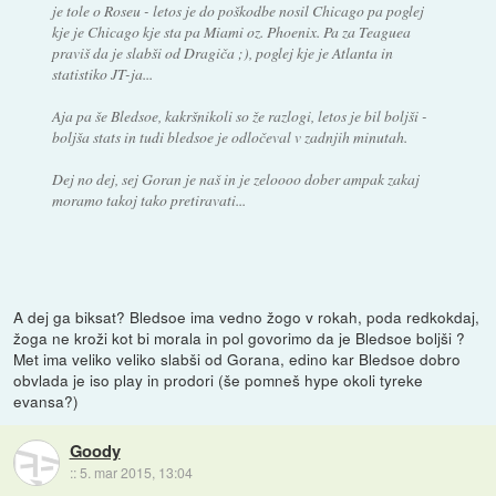
je tole o Roseu - letos je do poškodbe nosil Chicago pa poglej
kje je Chicago kje sta pa Miami oz. Phoenix. Pa za Teaguea
praviš da je slabši od Dragiča ;), poglej kje je Atlanta in
statistiko JT-ja...
Aja pa še Bledsoe, kakršnikoli so že razlogi, letos je bil boljši -
boljša stats in tudi bledsoe je odločeval v zadnjih minutah.
Dej no dej, sej Goran je naš in je zeloooo dober ampak zakaj
moramo takoj tako pretiravati...
A dej ga biksat? Bledsoe ima vedno žogo v rokah, poda redkokdaj,
žoga ne kroži kot bi morala in pol govorimo da je Bledsoe boljši ?
Met ima veliko veliko slabši od Gorana, edino kar Bledsoe dobro
obvlada je iso play in prodori (še pomneš hype okoli tyreke
evansa?)
Goody
::
5. mar 2015, 13:04