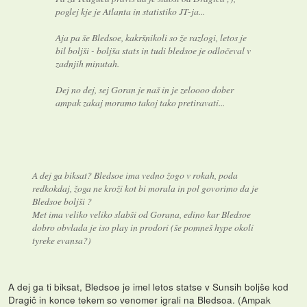
poglej kje je Atlanta in statistiko JT-ja...
Aja pa še Bledsoe, kakršnikoli so že razlogi, letos je
bil boljši - boljša stats in tudi bledsoe je odločeval v
zadnjih minutah.
Dej no dej, sej Goran je naš in je zeloooo dober
ampak zakaj moramo takoj tako pretiravati...
A dej ga biksat? Bledsoe ima vedno žogo v rokah, poda
redkokdaj, žoga ne kroži kot bi morala in pol govorimo da je
Bledsoe boljši ?
Met ima veliko veliko slabši od Gorana, edino kar Bledsoe
dobro obvlada je iso play in prodori (še pomneš hype okoli
tyreke evansa?)
A dej ga ti biksat, Bledsoe je imel letos statse v Sunsih boljše kod
Dragič in konce tekem so venomer igrali na Bledsoa. (Ampak