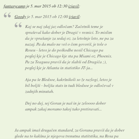
fantasycamp
je
5. mar 2015 ob 12:30
izjavil
:
Goody
je
5. mar 2015 ob 12:00
izjavil
:
Kaj se naj zdaj jaz odločam? Začetnik teme je
spraševal kako dober je Dragić v resnici. To mislim
da je vprašanje za sedaj oz. za letošnje leto, ne pa za
nazaj. Pa da malo ne veš o čem govoriš, je tole o
Roseu - letos je do poškodbe nosil Chicago pa
poglej kje je Chicago kje sta pa Miami oz. Phoenix.
Pa za Teaguea praviš da je slabši od Dragiča ;),
poglej kje je Atlanta in statistiko JT-ja...
Aja pa še Bledsoe, kakršnikoli so že razlogi, letos je
bil boljši - boljša stats in tudi bledsoe je odločeval v
zadnjih minutah.
Dej no dej, sej Goran je naš in je zeloooo dober
ampak zakaj moramo takoj tako pretiravati...
Ja ampak imaš drugačen standard, za Gorana praviš da je dober
glede na to kakšna je njegova trenutna statitstika, na Rosa pa