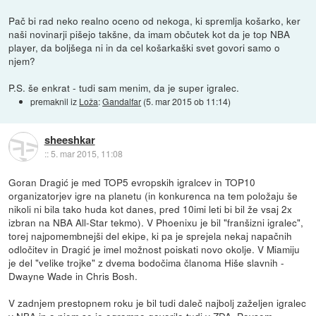
Pač bi rad neko realno oceno od nekoga, ki spremlja košarko, ker
naši novinarji pišejo takšne, da imam občutek kot da je top NBA
player, da boljšega ni in da cel košarkaški svet govori samo o
njem?
P.S. še enkrat - tudi sam menim, da je super igralec.
premaknil iz
Loža
:
Gandalfar
(
5. mar 2015 ob 11:14
)
sheeshkar
::
5. mar 2015, 11:08
Goran Dragić je med TOP5 evropskih igralcev in TOP10
organizatorjev igre na planetu (in konkurenca na tem položaju še
nikoli ni bila tako huda kot danes, pred 10imi leti bi bil že vsaj 2x
izbran na NBA All-Star tekmo). V Phoenixu je bil "franšizni igralec",
torej najpomembnejši del ekipe, ki pa je sprejela nekaj napačnih
odločitev in Dragić je imel možnost poiskati novo okolje. V Miamiju
je del "velike trojke" z dvema bodočima članoma Hiše slavnih -
Dwayne Wade in Chris Bosh.
V zadnjem prestopnem roku je bil tudi daleč najbolj zaželjen igralec
v NBA in o njem se je ogromno govorilo tudi v ZDA. Povsem