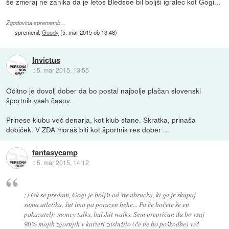
še zmeraj ne zanika da je letos Bledsoe bil boljši igralec kot Gogi...
Zgodovina sprememb…
spremenil:
Goody
(
5. mar 2015 ob 13:48
)
Invictus
::
5. mar 2015, 13:55
Očitno je dovolj dober da bo postal najbolje plačan slovenski
športnik vseh časov.
Prinese klubu več denarja, kot klub stane. Skratka, prinaša
dobiček. V ZDA moraš biti kot športnik res dober ...
fantasycamp
::
5. mar 2015, 14:12
;) Ok se predam, Gogi je boljši od Westbrucka, ki ga je skupaj
sama atletika, šut ima pa porazen hehe... Pa če hočete še en
pokazatelj: money talks, bulshit walks. Sem prepričan da bo vsaj
90% mojih zgornjih v karieri zaslužilo (če ne bo poškodbe) več