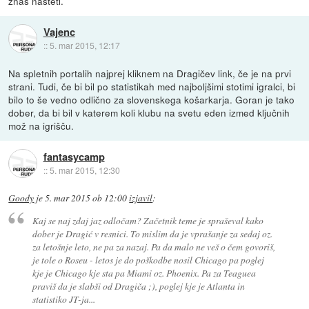
znaš našteti.
Vajenc
::
5. mar 2015, 12:17
Na spletnih portalih najprej kliknem na Dragičev link, če je na prvi
strani. Tudi, če bi bil po statistikah med najboljšimi stotimi igralci, bi
bilo to še vedno odlično za slovenskega košarkarja. Goran je tako
dober, da bi bil v katerem koli klubu na svetu eden izmed ključnih
mož na igrišču.
fantasycamp
::
5. mar 2015, 12:30
Goody
je
5. mar 2015 ob 12:00
izjavil
:
Kaj se naj zdaj jaz odločam? Začetnik teme je spraševal kako
dober je Dragić v resnici. To mislim da je vprašanje za sedaj oz.
za letošnje leto, ne pa za nazaj. Pa da malo ne veš o čem govoriš,
je tole o Roseu - letos je do poškodbe nosil Chicago pa poglej
kje je Chicago kje sta pa Miami oz. Phoenix. Pa za Teaguea
praviš da je slabši od Dragiča ;), poglej kje je Atlanta in
statistiko JT-ja...