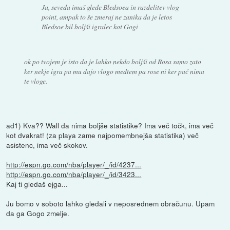
Ja, seveda imaš glede Bledsoea in razdelitev vlog
point, ampak to še zmeraj ne zanika da je letos
Bledsoe bil boljši igralec kot Gogi
ok po tvojem je isto da je lahko nekdo boljši od Rosa samo zato
ker nekje igra pa mu dajo vlogo medtem pa rose ni ker pač nima
te vloge.
ad1) Kva?? Wall da nima boljše statistike? Ima več točk, ima več
kot dvakrat! (za playa zame najpomembnejša statistika) več
asistenc, ima več skokov.
http://espn.go.com/nba/player/_/id/4237...
http://espn.go.com/nba/player/_/id/3423...
Kaj ti gledaš ejga...
Ju bomo v soboto lahko gledali v neposrednem obračunu. Upam
da ga Gogo zmelje.