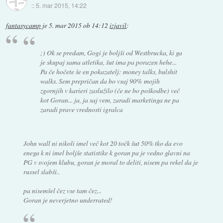
::
5. mar 2015, 14:22
fantasycamp
je
5. mar 2015 ob 14:12
izjavil
:
;) Ok se predam, Gogi je boljši od Westbrucka, ki ga
je skupaj sama atletika, šut ima pa porazen hehe...
Pa če hočete še en pokazatelj: money talks, bulshit
walks. Sem prepričan da bo vsaj 90% mojih
zgornjih v karieri zaslužilo (če ne bo poškodbe) več
kot Goran... ja, ja saj vem, zaradi marketinga ne pa
zaradi prave vrednosti igralca
John wall ni nikoli imel več kot 20 točk šut 50% tko da evo
enega k ni imel boljše statistike k goran pa je vedno glavni na
PG v svojem klubu, goran je moral to deliti, nisem pa rekel da je
russel slabši..
pa nisemšel čez vse tam čez...
Goran je neverjetno underrated!