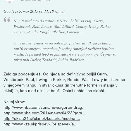
Goody
je
5. mar 2015 ob 11:18
izjavil
:
Ni niti med top10 guardov v NBA... boljši so vsaj: Curry,
Westbrook, Paul, Lowry, Wall, Lillard, Conley, Irving, Parker,
Teague, Rondo, Knight, Bledsoe, Lawson....
Ja je dober igralec ni pa potrebno pretiravati. Po moje tudi ni v
top10 evropejcev, ampak tu je težje primerjati različna igralna
mesta. Je pa med top3 organizatorji v evropi po moje. Čeprav so
tukaj tudi Parker, Teodosić, Rubio, Rodrigez...
Zelo ga podcenjuješ. Od njega so definitivno boljši Curry,
Westbrook, Paul, Irwing in Parker, Rondo, Wall, Lowry in Lillard so
v njegovem rangu in stvar okusa (in trenutne forme in stanja v
ekipi) je, kdo med njimi je boljši. Ostali našteti so slabši.
Nekaj virov:
http://www.nba.com/suns/news/goran-drag...
http://www.nba.com/2014/news/04/23/gora...
http://ekipa24.si/clanek/kosarka/mednar...
http://www.kzs.si/prispevki/prispevek/a...