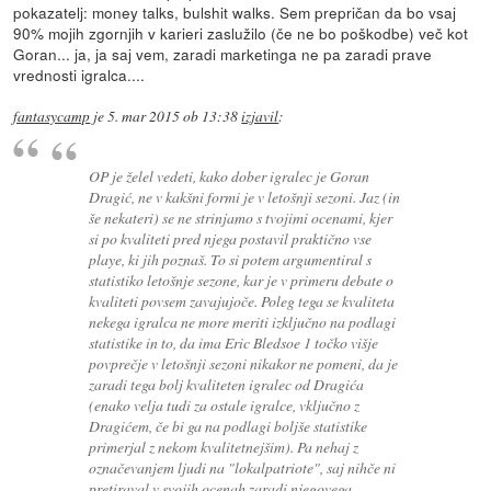
pokazatelj: money talks, bulshit walks. Sem prepričan da bo vsaj
90% mojih zgornjih v karieri zaslužilo (če ne bo poškodbe) več kot
Goran... ja, ja saj vem, zaradi marketinga ne pa zaradi prave
vrednosti igralca....
fantasycamp
je
5. mar 2015 ob 13:38
izjavil
:
OP je želel vedeti, kako dober igralec je Goran
Dragić, ne v kakšni formi je v letošnji sezoni. Jaz (in
še nekateri) se ne strinjamo s tvojimi ocenami, kjer
si po kvaliteti pred njega postavil praktično vse
playe, ki jih poznaš. To si potem argumentiral s
statistiko letošnje sezone, kar je v primeru debate o
kvaliteti povsem zavajujoče. Poleg tega se kvaliteta
nekega igralca ne more meriti izključno na podlagi
statistike in to, da ima Eric Bledsoe 1 točko višje
povprečje v letošnji sezoni nikakor ne pomeni, da je
zaradi tega bolj kvaliteten igralec od Dragića
(enako velja tudi za ostale igralce, vključno z
Dragićem, če bi ga na podlagi boljše statistike
primerjal z nekom kvalitetnejšim). Pa nehaj z
označevanjem ljudi na "lokalpatriote", saj nihče ni
pretiraval v svojih ocenah zaradi njegovega