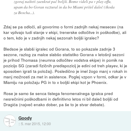
zgoraj našteti zaenkrat pač boljši. Bomo videli pa v play offu,
upam da bo Goran raztural in da bo Miami prišel daleč (škoda
za Boscha...).
Zdaj se pa odloči, ali govorimo o formi zadnjih nekaj mesecev (na
kar vplivajo tudi stanje v ekipi, trenerske odločitve in poškodbe), ali
o tem, kdo je v zadnjih nekaj sezonah boljši igralec?
Bledsoe je slabši igralec od Gorana, to so pokazale zadnje 3
sezone, razlog za malce slabšo statistiko Gorana v letošnji sezoni
je prihod Thomasa (neumna odločitev vodstva ekipe) in pomik na
pozicijo SG (zaradi fizičnih predispozicij je edini od treh playev, ki je
sposoben igrati ta položaj). Posledično je imel žogo manj v rokah in
manj možnosti za met in asistence. Poglej vzpon v formi, odkar je v
Miamiju na položaju PG in to v boljši ekipi kot je Phoenix.
Rose je samo še senca tistega fenomenalnega igralca pred
nesrečnimi poškodbami in definitivno letos ni bil daleč boljši od
Dragića (največ enako dober, pa še to je stvar debate).
Goody
::
5. mar 2015, 12:00