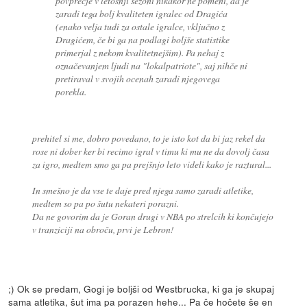
povprečje v letošnji sezoni nikakor ne pomeni, da je
zaradi tega bolj kvaliteten igralec od Dragića
(enako velja tudi za ostale igralce, vključno z
Dragićem, če bi ga na podlagi boljše statistike
primerjal z nekom kvalitetnejšim). Pa nehaj z
označevanjem ljudi na "lokalpatriote", saj nihče ni
pretiraval v svojih ocenah zaradi njegovega
porekla.
prehitel si me, dobro povedano, to je isto kot da bi jaz rekel da
rose ni dober ker bi recimo igral v timu ki mu ne da dovolj časa
za igro, medtem smo ga pa prejšnjo leto videli kako je raztural...
In smešno je da vse te daje pred njega samo zaradi atletike,
medtem so pa po šutu nekateri porazni.
Da ne govorim da je Goran drugi v NBA po strelcih ki končujejo
v tranziciji na obroču, prvi je Lebron!
;) Ok se predam, Gogi je boljši od Westbrucka, ki ga je skupaj
sama atletika, šut ima pa porazen hehe... Pa če hočete še en