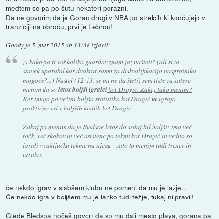
medtem so pa po šutu nekateri porazni.
Da ne govorim da je Goran drugi v NBA po strelcih ki končujejo v
tranziciji na obroču, prvi je Lebron!
Goody
je
5. mar 2015 ob 13:38
izjavil
:
;) kako pa ti veš koliko guardov znam jaz našteti? (ali si ta
stavek uporabil kar dvakrat samo za diskvalifikacijo nasprotnika
mogoče?...) Naštel (12-13, se mi ne da šteti) sem tiste za katere
menim da so
letos boljši igralci
kot Dragić. Zakaj tako menim?
Ker imajo po večini boljšo statistiko kot Dragić
in
igrajo
praktično vsi v boljših klubih kot Dragić.
Zakaj pa menim da je Bledsoe letos do sedaj bil boljši: ima več
točk, več skokov in več asistenc po tekmi kot Dragić in vedno so
igrali v zaključku tekme na njega - zato to menijo tudi trener in
igralci.
če nekdo igrav v slabšem klubu ne pomeni da mu je lažje..
Če nekdo igra v boljšem mu je lahko tudi težje, tukaj ni pravil!
Glede Bledsoa nočeš govort da so mu dali mesto playa, gorana pa