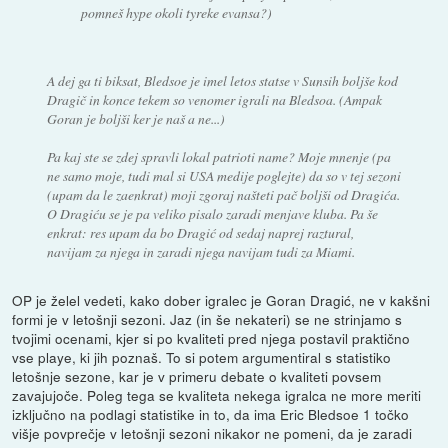
pomneš hype okoli tyreke evansa?)
A dej ga ti biksat, Bledsoe je imel letos statse v Sunsih boljše kod
Dragič in konce tekem so venomer igrali na Bledsoa. (Ampak
Goran je boljši ker je naš a ne...)
Pa kaj ste se zdej spravli lokal patrioti name? Moje mnenje (pa
ne samo moje, tudi mal si USA medije poglejte) da so v tej sezoni
(upam da le zaenkrat) moji zgoraj našteti pač boljši od Dragića.
O Dragiću se je pa veliko pisalo zaradi menjave kluba. Pa še
enkrat: res upam da bo Dragić od sedaj naprej raztural,
navijam za njega in zaradi njega navijam tudi za Miami.
OP je želel vedeti, kako dober igralec je Goran Dragić, ne v kakšni
formi je v letošnji sezoni. Jaz (in še nekateri) se ne strinjamo s
tvojimi ocenami, kjer si po kvaliteti pred njega postavil praktično
vse playe, ki jih poznaš. To si potem argumentiral s statistiko
letošnje sezone, kar je v primeru debate o kvaliteti povsem
zavajujoče. Poleg tega se kvaliteta nekega igralca ne more meriti
izključno na podlagi statistike in to, da ima Eric Bledsoe 1 točko
višje povprečje v letošnji sezoni nikakor ne pomeni, da je zaradi