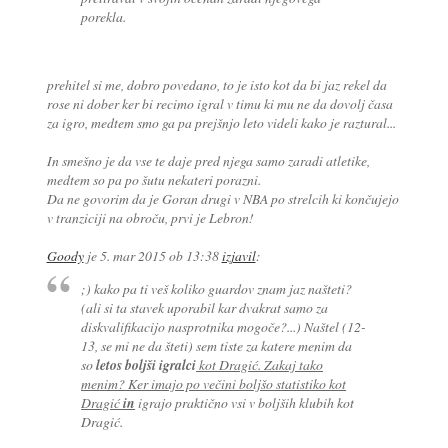
porekla.
prehitel si me, dobro povedano, to je isto kot da bi jaz rekel da
rose ni dober ker bi recimo igral v timu ki mu ne da dovolj časa
za igro, medtem smo ga pa prejšnjo leto videli kako je raztural...
In smešno je da vse te daje pred njega samo zaradi atletike,
medtem so pa po šutu nekateri porazni.
Da ne govorim da je Goran drugi v NBA po strelcih ki končujejo
v tranziciji na obroču, prvi je Lebron!
Goody
je
5. mar 2015 ob 13:38
izjavil
:
;) kako pa ti veš koliko guardov znam jaz našteti?
(ali si ta stavek uporabil kar dvakrat samo za
diskvalifikacijo nasprotnika mogoče?...) Naštel (12-
13, se mi ne da šteti) sem tiste za katere menim da
so
letos boljši igralci
kot Dragić. Zakaj tako
menim? Ker imajo po večini boljšo statistiko kot
Dragić
in
igrajo praktično vsi v boljših klubih kot
Dragić.