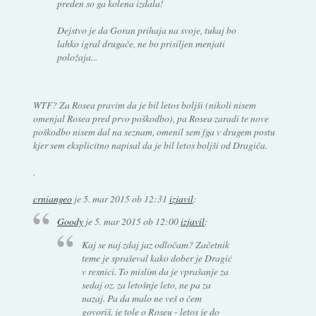
preden so ga kolena izdala!
Dejstvo je da Goran prihaja na svoje, tukaj bo
lahko igral drugače, ne bo prisiljen menjati
položaja...
WTF? Za Rosea pravim da je bil letos boljši (nikoli nisem
omenjal Rosea pred prvo poškodbo), pa Rosea zaradi te nove
poškodbo nisem dal na seznam, omenil sem fga v drugem postu
kjer sem eksplicitno napisal da je bil letos boljši od Dragiča.
.
crniangeo
je
5. mar 2015 ob 12:31
izjavil
:
Goody
je
5. mar 2015 ob 12:00
izjavil
:
Kaj se naj zdaj jaz odločam? Začetnik
teme je spraševal kako dober je Dragić
v resnici. To mislim da je vprašanje za
sedaj oz. za letošnje leto, ne pa za
nazaj. Pa da malo ne veš o čem
govoriš, je tole o Roseu - letos je do