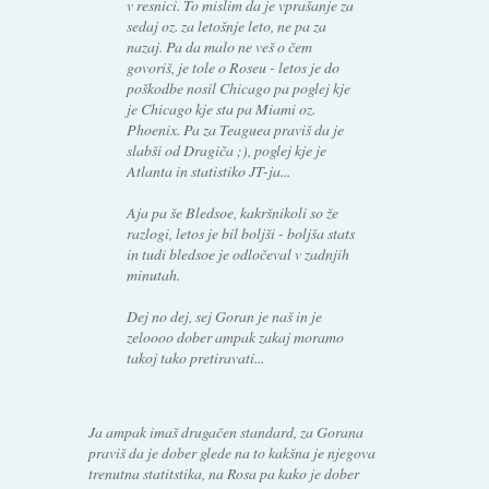
v resnici. To mislim da je vprašanje za
sedaj oz. za letošnje leto, ne pa za
nazaj. Pa da malo ne veš o čem
govoriš, je tole o Roseu - letos je do
poškodbe nosil Chicago pa poglej kje
je Chicago kje sta pa Miami oz.
Phoenix. Pa za Teaguea praviš da je
slabši od Dragiča ;), poglej kje je
Atlanta in statistiko JT-ja...
Aja pa še Bledsoe, kakršnikoli so že
razlogi, letos je bil boljši - boljša stats
in tudi bledsoe je odločeval v zadnjih
minutah.
Dej no dej, sej Goran je naš in je
zeloooo dober ampak zakaj moramo
takoj tako pretiravati...
Ja ampak imaš drugačen standard, za Gorana
praviš da je dober glede na to kakšna je njegova
trenutna statitstika, na Rosa pa kako je dober