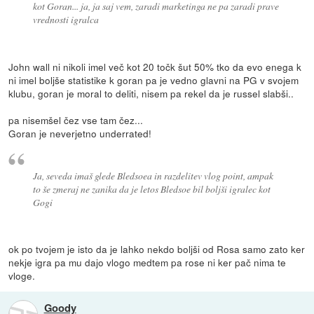
kot Goran... ja, ja saj vem, zaradi marketinga ne pa zaradi prave
vrednosti igralca
John wall ni nikoli imel več kot 20 točk šut 50% tko da evo enega k
ni imel boljše statistike k goran pa je vedno glavni na PG v svojem
klubu, goran je moral to deliti, nisem pa rekel da je russel slabši..
pa nisemšel čez vse tam čez...
Goran je neverjetno underrated!
Ja, seveda imaš glede Bledsoea in razdelitev vlog point, ampak
to še zmeraj ne zanika da je letos Bledsoe bil boljši igralec kot
Gogi
ok po tvojem je isto da je lahko nekdo boljši od Rosa samo zato ker
nekje igra pa mu dajo vlogo medtem pa rose ni ker pač nima te
vloge.
Goody