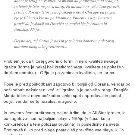
dober je Dragić v resnici. To mislim da je vprašanje za sedaj oz.
za letošnje leto, ne pa za nazaj. Pa da malo ne veš o čem govoriš,
je tole o Roseu - letos je do poškodbe nosil Chicago pa poglej
kje je Chicago kje sta pa Miami oz. Phoenix. Pa za Teaguea
praviš da je slabši od Dragiča ;), poglej kje je Atlanta in
statistiko JT-ja...
Dej no dej, sej Goran je naš in je zeloooo dober ampak zakaj
moramo takoj tako pretiravati...
Problem je, da ti torej govoriš o formi in ne o kvaliteti nekega
igralca (forma je nekaj bolj kratkoročnega, kvaliteta se pokaže v
daljšem obdobju) - OPja je pa zanimala kvaliteta, ne forma.
Rose je pred poškodbami zagotovo bil boljši od Gorana, vendar po
poškodbah nažalost ni več isti igralec in je največ v rangu Dragića.
Morda bi brez nove poškodbe lahko spet napredoval in postal
boljši, vendar se to nažalost ni zgodilo.
In nevem v čem pretiravam, saj ne trdim, da je All-Star igralec, je
pa zagotovo med najboljšimi playi v NBAju (v času, ko je
konkurenca na tem položaju brutalna) in posledično na svetu.
Pretiravaš ti, ko pred njega postavljaš praktično vse playe, ki jih