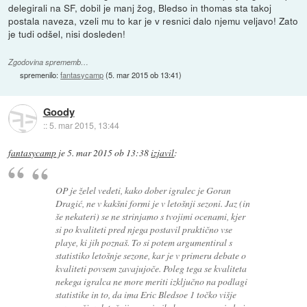
delegirali na SF, dobil je manj žog, Bledso in thomas sta takoj
postala naveza, vzeli mu to kar je v resnici dalo njemu veljavo! Zato
je tudi odšel, nisi dosleden!
Zgodovina sprememb…
spremenilo:
fantasycamp
(
5. mar 2015 ob 13:41
)
Goody
::
5. mar 2015, 13:44
fantasycamp
je
5. mar 2015 ob 13:38
izjavil
:
OP je želel vedeti, kako dober igralec je Goran
Dragić, ne v kakšni formi je v letošnji sezoni. Jaz (in
še nekateri) se ne strinjamo s tvojimi ocenami, kjer
si po kvaliteti pred njega postavil praktično vse
playe, ki jih poznaš. To si potem argumentiral s
statistiko letošnje sezone, kar je v primeru debate o
kvaliteti povsem zavajujoče. Poleg tega se kvaliteta
nekega igralca ne more meriti izključno na podlagi
statistike in to, da ima Eric Bledsoe 1 točko višje