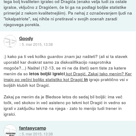
tega bolj kvaliteten igralec od Dragića (enako velja tudi za ostale
igralce, vključno z Dragićem, če bi ga na podlagi boljše statistike
primerjal z nekom kvalitetnejšim). Pa nehaj z označevanjem ljudi na
"lokalpatriote", saj nihče ni pretiraval v svojih ocenah zaradi
njegovega porekla.
Goody
::
5. mar 2015, 13:38
;) kako pa ti veš koliko guardov znam jaz našteti? (ali si ta stavek
uporabil kar dvakrat samo za diskvalifikacijo nasprotnika
mogoče?...) Naštel (12-13, se mi ne da šteti) sem tiste za katere
menim da so
kot Dragić. Zakaj tako menim? Ker
letos boljši igralci
imajo po večini boljšo statistiko kot Dragić
igrajo praktično vsi v
in
boljših klubih kot Dragić.
Zakaj pa menim da je Bledsoe letos do sedaj bil boljši: ima več
točk, več skokov in več asistenc po tekmi kot Dragić in vedno so
igrali v zaključku tekme na njega - zato to menijo tudi trener in
igralci.
fantasycamp
::
5. mar 2015, 13:38