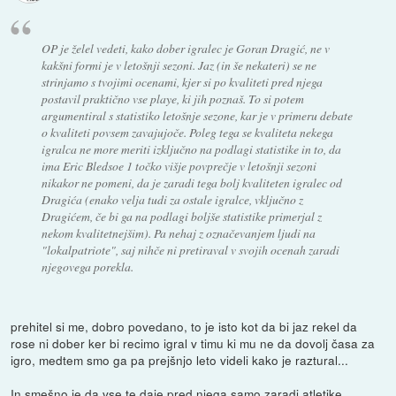
OP je želel vedeti, kako dober igralec je Goran Dragić, ne v
kakšni formi je v letošnji sezoni. Jaz (in še nekateri) se ne
strinjamo s tvojimi ocenami, kjer si po kvaliteti pred njega
postavil praktično vse playe, ki jih poznaš. To si potem
argumentiral s statistiko letošnje sezone, kar je v primeru debate
o kvaliteti povsem zavajujoče. Poleg tega se kvaliteta nekega
igralca ne more meriti izključno na podlagi statistike in to, da
ima Eric Bledsoe 1 točko višje povprečje v letošnji sezoni
nikakor ne pomeni, da je zaradi tega bolj kvaliteten igralec od
Dragića (enako velja tudi za ostale igralce, vključno z
Dragićem, če bi ga na podlagi boljše statistike primerjal z
nekom kvalitetnejšim). Pa nehaj z označevanjem ljudi na
"lokalpatriote", saj nihče ni pretiraval v svojih ocenah zaradi
njegovega porekla.
prehitel si me, dobro povedano, to je isto kot da bi jaz rekel da
rose ni dober ker bi recimo igral v timu ki mu ne da dovolj časa za
igro, medtem smo ga pa prejšnjo leto videli kako je raztural...
In smešno je da vse te daje pred njega samo zaradi atletike,