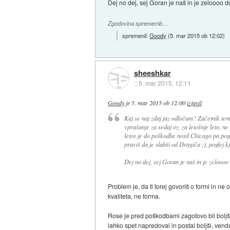
Dej no dej, sej Goran je naš in je zeloooo d
Zgodovina sprememb…
spremenil:
Goody
(
5. mar 2015 ob 12:02
)
sheeshkar
::
5. mar 2015, 12:11
Goody
je
5. mar 2015 ob 12:00
izjavil
:
Kaj se naj zdaj jaz odločam? Začetnik tem
vprašanje za sedaj oz. za letošnje leto, n
letos je do poškodbe nosil Chicago pa pog
praviš da je slabši od Dragiča ;), poglej kje
Dej no dej, sej Goran je naš in je zelooo
Problem je, da ti torej govoriš o formi in ne
kvaliteta, ne forma.
Rose je pred poškodbami zagotovo bil boljš
lahko spet napredoval in postal boljši, venda