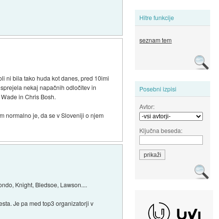
Hitre funkcije
seznam tem
i ni bila tako huda kot danes, pred 10imi
je sprejela nekaj napačnih odločitev in
Posebni izpisi
e Wade in Chris Bosh.
Avtor:
m normalno je, da se v Sloveniji o njem
Ključna beseda:
Rondo, Knight, Bledsoe, Lawson....
mesta. Je pa med top3 organizatorji v