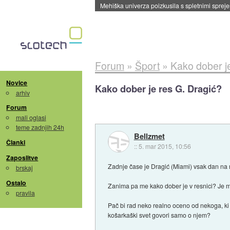
Mehiška univerza poizkusila s spletnimi sprejem
Forum
»
Šport
»
Kako dober j
Novice
Kako dober je res G. Dragić?
arhiv
Forum
mali oglasi
teme zadnjih 24h
Bellzmet
Članki
::
5. mar 2015, 10:56
Zaposlitve
Zadnje čase je Dragić (Miami) vsak dan na n
brskaj
Ostalo
Zanima pa me kako dober je v resnici? Je m
pravila
Pač bi rad neko realno oceno od nekoga, ki 
košarkaški svet govori samo o njem?