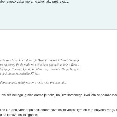
ober ampak zakaj moramo takoj tako pretiravati...
e je spraševal kako dober je Dragić v resnici. To mislim da je
e pa za nazaj. Pa da malo ne veš o čem govoriš, je tole o Roseu -
lej kje je Chicago kje sta pa Miami oz. Phoenix. Pa za Teaguea
 je Atlanta in statistiko JT-ja...
o dober ampak zakaj moramo takoj tako pretiravati...
 o kvaliteti nekega igralca (forma je nekaj bolj kratkoročnega, kvaliteta se pokaže 
i od Gorana, vendar po poškodbah nažalost ni več isti igralec in je največ v rang
r se to nažalost ni zgodilo.