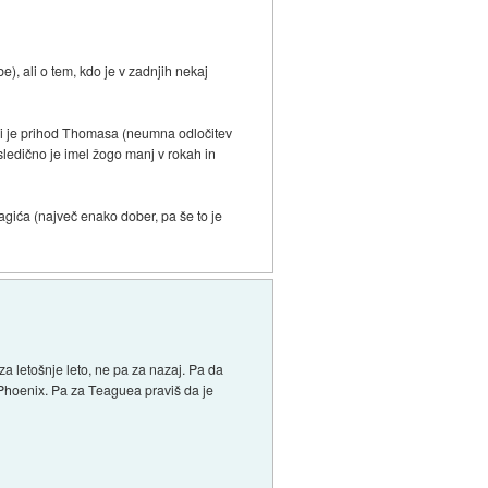
e), ali o tem, kdo je v zadnjih nekaj
oni je prihod Thomasa (neumna odločitev
osledično je imel žogo manj v rokah in
agića (največ enako dober, pa še to je
za letošnje leto, ne pa za nazaj. Pa da
 Phoenix. Pa za Teaguea praviš da je