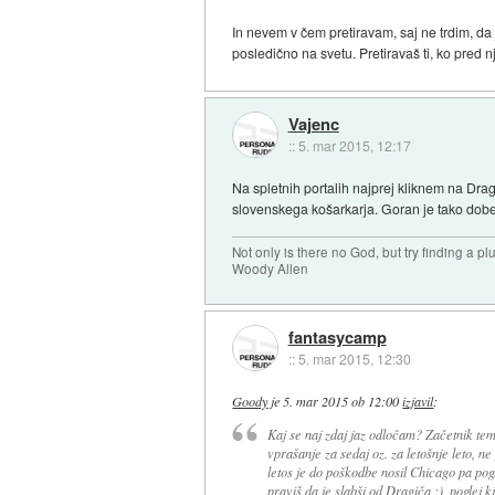
In nevem v čem pretiravam, saj ne trdim, da 
posledično na svetu. Pretiravaš ti, ko pred n
Vajenc
::
5. mar 2015, 12:17
Na spletnih portalih najprej kliknem na Dragič
slovenskega košarkarja. Goran je tako dober
Not only is there no God, but try finding a 
Woody Allen
fantasycamp
::
5. mar 2015, 12:30
Goody
je
5. mar 2015 ob 12:00
izjavil
:
Kaj se naj zdaj jaz odločam? Začetnik tem
vprašanje za sedaj oz. za letošnje leto, n
letos je do poškodbe nosil Chicago pa pog
praviš da je slabši od Dragiča ;), poglej kje