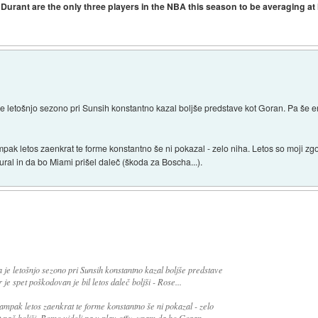
rant are the only three players in the NBA this season to be averaging at l
e letošnjo sezono pri Sunsih konstantno kazal boljše predstave kot Goran. Pa še en
.
pak letos zaenkrat te forme konstantno še ni pokazal - zelo niha. Letos so moji zgo
ural in da bo Miami prišel daleč (škoda za Boscha...).
 je letošnjo sezono pri Sunsih konstantno kazal boljše predstave
je spet poškodovan je bil letos daleč boljši - Rose...
 ampak letos zaenkrat te forme konstantno še ni pokazal - zelo
t pač boljši. Bomo videli pa v play offu, upam da bo Goran