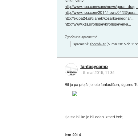
Nekaj virov:
http://www.nba.com/suns/news/goran-drag..
http://www.nba.com/2014/news/04/23/gora..
http://ekipa24.si/clanek/kosarka/mednar...
http://www.kzs.si/prispevki/prispevek/a...
Zgodovina sprememb…
spremenil:
sheeshkar
(
5. mar 2015 ob 11:2
fantasycamp
::
5. mar 2015, 11:35
Bil je pa prejšnje leto fantastičen, sigurno
kje ste bli ko je bil eden izmed treh;
leto 2014