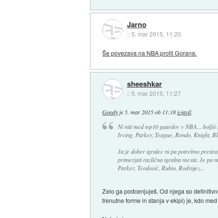
Jarno
::
5. mar 2015, 11:20
Še povezava na NBA profil Gorana.
sheeshkar
::
5. mar 2015, 11:27
Goody
je
5. mar 2015 ob 11:18
izjavil
:
Ni niti med top10 guardov v NBA... boljši 
Irving, Parker, Teague, Rondo, Knight, Bl
Ja je dober igralec ni pa potrebno pretira
primerjati različna igralna mesta. Je pa m
Parker, Teodosić, Rubio, Rodrigez...
Zelo ga podcenjuješ. Od njega so definitivno
trenutne forme in stanja v ekipi) je, kdo med n