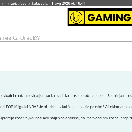
nimi izpiti, rezultat katastrofa
::
4. avg 2026 ob 19:41
e res G. Dragić?
ovicah in našim novinarjem se kar slini, ko lahko poročajo o njem. Se strinjam - 
ed TOP10 igralci NBA? Je bil izbran v kakšno najboljšo peterko? Ali ekipa za kat
spremlja košarko, ker naši novinarji pišejo takšne, da imam občutek kot da je top N