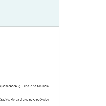
v daljšem obdobju) - OPja je pa zanimala
u Dragića. Morda bi brez nove poškodbe