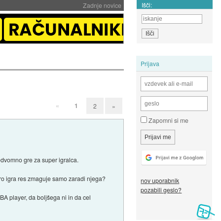
Išči:
Zadnje novice
Prijava
«
1
2
»
Zapomni si me
nedvomno gre za super igralca.
ero igra res zmaguje samo zaradi njega?
nov uporabnik
pozabili geslo?
BA player, da boljšega ni in da cel