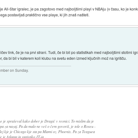
je All-Star igralec, je pa zagotovo med najboljšimi playi v NBAju (v času, ko je kon
jega postavljaš praktično vse playe, ki jih znaš našteti.
ev link, če je na prvi strani. Tudi, če bi bil po statistikah med najboljšimi stotimi igr
, da bi bil v katerem koli klubu na svetu eden izmed ključnih mož na igrišču.
plumber on Sunday.
e je spraševal kako dober je Dragić v resnici. To mislim da je
e pa za nazaj. Pa da malo ne veš o čem govoriš, je tole o Roseu -
lej kje je Chicago kje sta pa Miami oz. Phoenix. Pa za Teaguea
 je Atlanta in statistiko JT-ja...