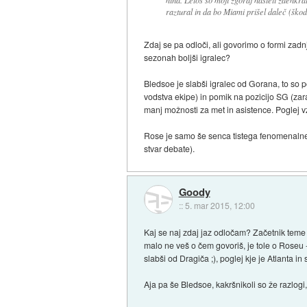
raztural in da bo Miami prišel daleč (škod
Zdaj se pa odloči, ali govorimo o formi zadnj
sezonah boljši igralec?
Bledsoe je slabši igralec od Gorana, to so 
vodstva ekipe) in pomik na pozicijo SG (zarad
manj možnosti za met in asistence. Poglej vz
Rose je samo še senca tistega fenomenalnega
stvar debate).
Goody
::
5. mar 2015, 12:00
Kaj se naj zdaj jaz odločam? Začetnik teme j
malo ne veš o čem govoriš, je tole o Roseu 
slabši od Dragiča ;), poglej kje je Atlanta in st
Aja pa še Bledsoe, kakršnikoli so že razlogi, 