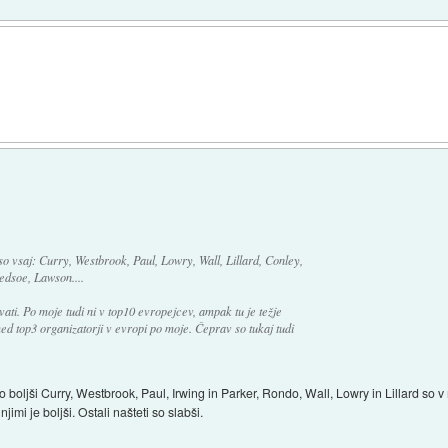
so vsaj: Curry, Westbrook, Paul, Lowry, Wall, Lillard, Conley,
edsoe, Lawson....
vati. Po moje tudi ni v top10 evropejcev, ampak tu je težje
ed top3 organizatorji v evropi po moje. Čeprav so tukaj tudi
 boljši Curry, Westbrook, Paul, Irwing in Parker, Rondo, Wall, Lowry in Lillard so 
jimi je boljši. Ostali našteti so slabši.