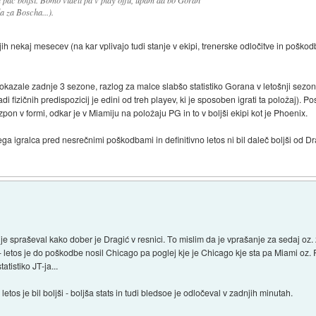
a za Boscha...).
ih nekaj mesecev (na kar vplivajo tudi stanje v ekipi, trenerske odločitve in poškodb
pokazale zadnje 3 sezone, razlog za malce slabšo statistiko Gorana v letošnji sez
i fizičnih predispozicij je edini od treh playev, ki je sposoben igrati ta položaj). P
pon v formi, odkar je v Miamiju na položaju PG in to v boljši ekipi kot je Phoenix.
 igralca pred nesrečnimi poškodbami in definitivno letos ni bil daleč boljši od Dr
e spraševal kako dober je Dragić v resnici. To mislim da je vprašanje za sedaj oz. 
- letos je do poškodbe nosil Chicago pa poglej kje je Chicago kje sta pa Miami oz.
atistiko JT-ja...
letos je bil boljši - boljša stats in tudi bledsoe je odločeval v zadnjih minutah.