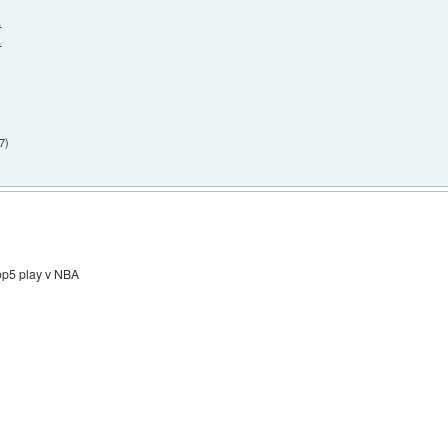
.
.
7
)
 Top5 play v NBA