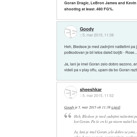
Goran Dragic, LeBron James and Kevin Du
shooting at least .480 FG%.
Goody
::
5. mar 2015, 11:38
Heh, Bledsoe je med zadnjimi naštetimi pa j
poškodovan je bil letos daleč boljši - Rose..
Ja, lani je imel Goran zelo dobro sezono, am
videli pa v play offu, upam da bo Goran razt
sheeshkar
::
5. mar 2015, 11:52
Goody
je
5. mar 2015 ob 11:38
izjavil
:
Heh, Bledsoe je med zadnjimi naštetimi pa
kot Goran. Pa še en ki ga nisem naštel ker 
Ja, lani je imel Goran zelo dobro sezono,
niha. Letos so moji zgoraj našteti zaenkra