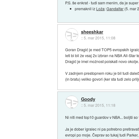
P.S. še enkrat - tudi sam menim, da je super 
premaknil iz
Loža
:
Gandalfar
(
5. mar 
sheeshkar
::
5. mar 2015, 11:08
Goran Dragić je med TOP5 evropskih igralce
leti bi bil že vsaj 2x izbran na NBA All-Star
Dragić je imel možnost poiskati novo okolj
V zadnjem prestopnem roku je bil tudi daleč
(in bratu) veliko govori (ker sta tudi zelo pr
Goody
::
5. mar 2015, 11:18
Ni niti med top10 guardov v NBA... boljši so
Ja je dober igralec ni pa potrebno pretiravat
evropi po moje. Čeprav so tukaj tudi Parker,