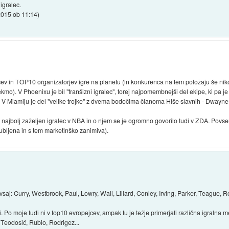
igralec.
2015 ob 11:14
)
v in TOP10 organizatorjev igre na planetu (in konkurenca na tem položaju še nikol
 tekmo). V Phoenixu je bil "franšizni igralec", torej najpomembnejši del ekipe, ki pa 
e. V Miamiju je del "velike trojke" z dvema bodočima članoma Hiše slavnih - Dwayn
 najbolj zaželjen igralec v NBA in o njem se je ogromno govorilo tudi v ZDA. Povse
iljubljena in s tem marketinško zanimiva).
 vsaj: Curry, Westbrook, Paul, Lowry, Wall, Lillard, Conley, Irving, Parker, Teague, 
i. Po moje tudi ni v top10 evropejcev, ampak tu je težje primerjati različna igralna 
 Teodosić, Rubio, Rodrigez...