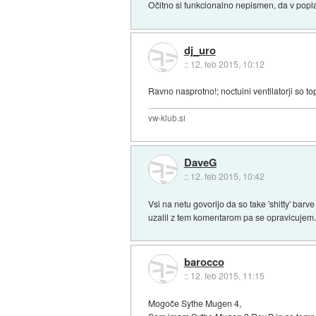
Očitno si funkcionalno nepismen, da v poplav
dj_uro
::
12. feb 2015, 10:12
Ravno nasprotno!; noctuini ventilatorji so t
vw-klub.si
DaveG
::
12. feb 2015, 10:42
Vsi na netu govorijo da so take 'shitty' bar
uzalil z tem komentarom pa se opravicujem.
barocco
::
12. feb 2015, 11:15
Mogoče Sythe Mugen 4,