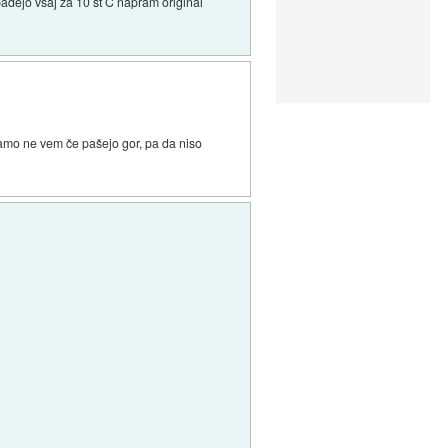
adejo vsaj za 10 st C napram original
 Samo ne vem če pašejo gor, pa da niso