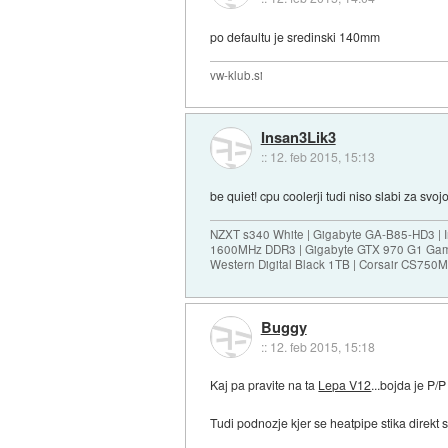
po defaultu je sredinski 140mm
vw-klub.si
Insan3Lik3
::
12. feb 2015, 15:13
be quiet! cpu coolerji tudi niso slabi za svo
NZXT s340 White | Gigabyte GA-B85-HD3 | I
1600MHz DDR3 | Gigabyte GTX 970 G1 Gam
Western Digital Black 1TB | Corsair CS75
Buggy
::
12. feb 2015, 15:18
Kaj pa pravite na ta
Lepa V12
...bojda je P/
Tudi podnozje kjer se heatpipe stika direkt 