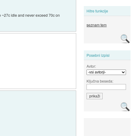
Hitre funkcije
re ~27c idle and never exceed 70c on
seznam tem
Posebni izpisi
Avtor:
Ključna beseda: