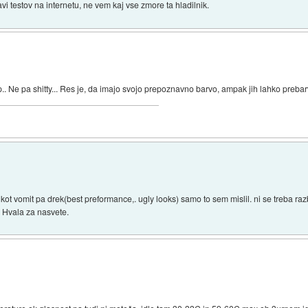
i testov na internetu, ne vem kaj vse zmore ta hladilnik.
op.. Ne pa shitty... Res je, da imajo svojo prepoznavno barvo, ampak jih lahko prebar
ve kot vomit pa drek(best preformance,. ugly looks) samo to sem mislil. ni se treba
 Hvala za nasvete.