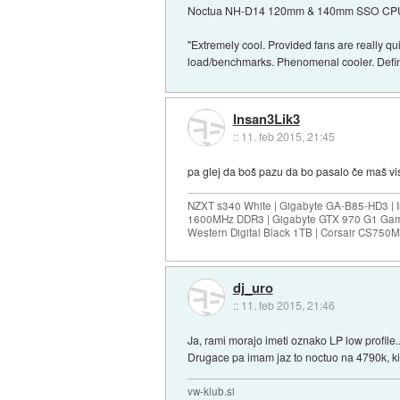
Noctua NH-D14 120mm & 140mm SSO CPU
"Extremely cool. Provided fans are really 
load/benchmarks. Phenomenal cooler. Defi
Insan3Lik3
::
11. feb 2015, 21:45
pa glej da boš pazu da bo pasalo če maš v
NZXT s340 White | Gigabyte GA-B85-HD3 | I
1600MHz DDR3 | Gigabyte GTX 970 G1 Gam
Western Digital Black 1TB | Corsair CS75
dj_uro
::
11. feb 2015, 21:46
Ja, rami morajo imeti oznako LP low profile..
Drugace pa imam jaz to noctuo na 4790k, ki j
vw-klub.si