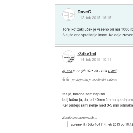
DaveG
::
12. feb 2015, 16:15
Torej kot zaključek je vseeno pri npr 1000 r
Aja, še eno vprašanje imam. Ko dajo zraven 
r3dkv1c4
::
14. feb 2015, 10:11
dj_uro
je
12. feb 2015 ob 14:04
izjavil
:
po defaultu je sredinski 140mm
res je, narobe sem napisal...
bolj točno je, da je 140mm fan na spodnjem d
Ker pridejo rami nekje med 3-5 mm odmaknj
Zgodovina sprememb…
spremenil:
r3dkv1c4
(
14. feb 2015 ob 10:1