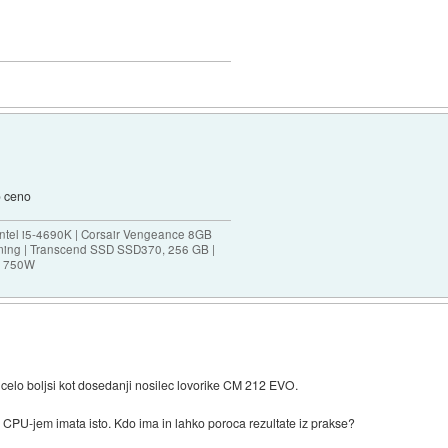
jo ceno
ntel i5-4690K | Corsair Vengeance 8GB
ing | Transcend SSD SSD370, 256 GB |
0M 750W
P celo boljsi kot dosedanji nosilec lovorike CM 212 EVO.
s CPU-jem imata isto. Kdo ima in lahko poroca rezultate iz prakse?