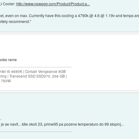
 Cooler:
http://www.newegg.com/Product/Product.a...
quiet, even on max. Currently have this cooling a 4790k @ 4.6 @ 1.19v and temps a
nitely recommend."
isoke rame
ntel i5-4690K | Corsair Vengeance 8GB
ing | Transcend SSD SSD370, 256 GB |
0M 750W
.
e se navit... Idle okoli 23, prime95 pa pozene temperaturo do 69 stopinj...