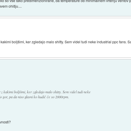
tako so vse tako predimenzionirane, da temperature ob minimalnem vrtenju ventov p
avem ohišju....
 kakimi boljšimi, ker zgledajo malo shitty. Sem videl tudi neke industrial ppc fans.
 z kakimi boljšimi, ker zgledajo malo shitty. Sem videl tudi neke
o gor, pa da niso glasni ko hudič če so 2000rpm.
vnosti?