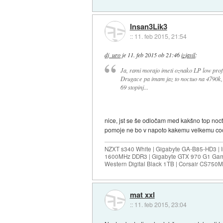
Insan3Lik3
::
11. feb 2015, 21:54
dj_uro
je
11. feb 2015 ob 21:46
izjavil
:
Ja, rami morajo imeti oznako LP low profil
Drugace pa imam jaz to noctuo na 4790k, k
69 stopinj...
nice, jst se še odločam med kakšno top noc
pomoje ne bo v napoto kakemu velkemu coole
NZXT s340 White | Gigabyte GA-B85-HD3 | I
1600MHz DDR3 | Gigabyte GTX 970 G1 Gam
Western Digital Black 1TB | Corsair CS75
mat xxl
::
11. feb 2015, 23:04