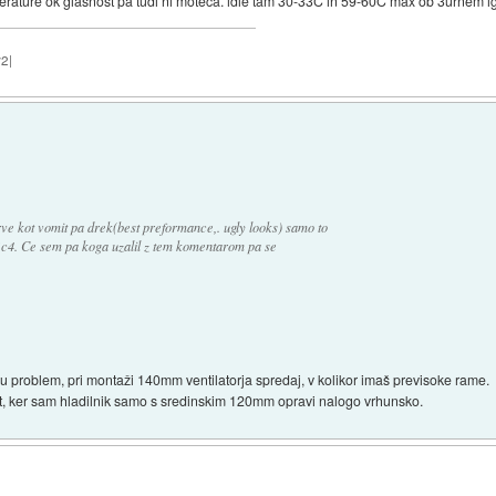
ture ok glasnost pa tudi ni moteča. idle tam 30-33C in 59-60C max ob 3urnem igr
2|
arve kot vomit pa drek(best preformance,. ugly looks) samo to
v1c4. Ce sem pa koga uzalil z tem komentarom pa se
.
lu problem, pri montaži 140mm ventilatorja spredaj, v kolikor imaš previsoke rame.
rat, ker sam hladilnik samo s sredinskim 120mm opravi nalogo vrhunsko.