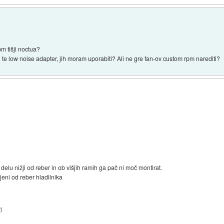
pm tišji noctua?
te low noise adapter, jih moram uporabiti? Ali ne gre fan-ov custom rpm narediti?
elu nižji od reber in ob višjih ramih ga pač ni moč montirat.
eni od reber hladilnika
2
)