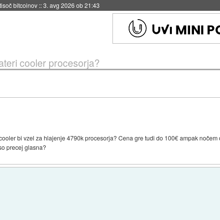
 tisoč bitcoinov
::
3. avg 2026 ob 21:43
ateri cooler procesorja?
cooler bi vzel za hlajenje 4790k procesorja? Cena gre tudi do 100€ ampak nočem d
 so precej glasna?