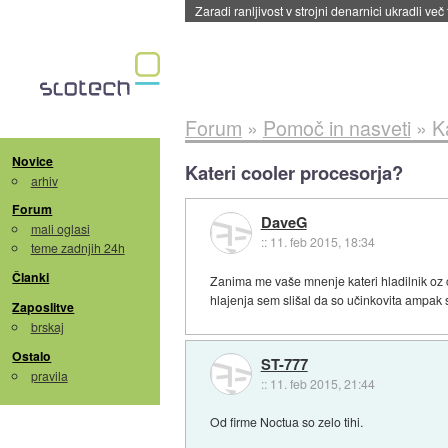
Zaradi ranljivost v strojni denarnici ukradli več
Forum
»
Pomoč in nasveti
»
K
Novice
Kateri cooler procesorja?
arhiv
Forum
DaveG
mali oglasi
::
11. feb 2015, 18:34
teme zadnjih 24h
Članki
Zanima me vaše mnenje kateri hladilnik oz 
hlajenja sem slišal da so učinkovita ampak
Zaposlitve
brskaj
Ostalo
ST-777
pravila
::
11. feb 2015, 21:44
Od firme Noctua so zelo tihi.