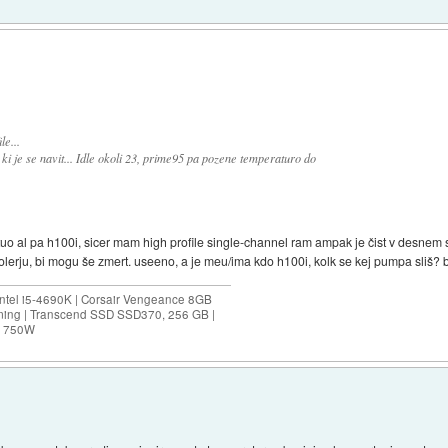
e...
i je se navit... Idle okoli 23, prime95 pa pozene temperaturo do
tuo al pa h100i, sicer mam high profile single-channel ram ampak je čist v desnem
rju, bi mogu še zmert. useeno, a je meu/ima kdo h100i, kolk se kej pumpa sliš? 
ntel i5-4690K | Corsair Vengeance 8GB
ing | Transcend SSD SSD370, 256 GB |
0M 750W