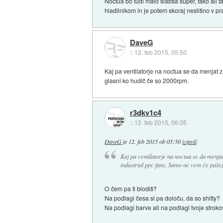
Noctua bo tudi malo slabša super, tako ali 
hladilnikom in je potem skoraj neslišno v pr
DaveG
::
12. feb 2015, 05:50
Kaj pa ventilatorje na noctua se da menjat z
glasni ko hudič če so 2000rpm.
r3dkv1c4
::
12. feb 2015, 06:35
DaveG
je
12. feb 2015 ob 05:50
izjavil
:
Kaj pa ventilatorje na noctua se da menjat
industrial ppc fans. Samo ne vem če pašej
O čem pa ti blodiš?
Na podlagi česa si pa določu, da so shitty?
Na podlagi barve ali na podlagi tvoje stroko