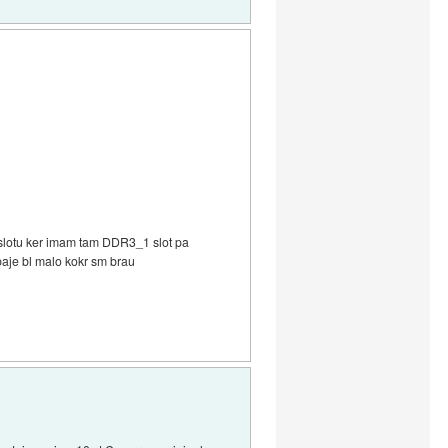
 slotu ker imam tam DDR3_1 slot pa
baje bl malo kokr sm brau