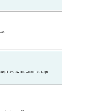
vas...
 razburjati @r3dkv1c4. Ce sem pa koga