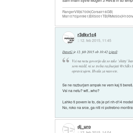
Sam imam Sythe Mugen 3 Rev.B in so tempera
RangerVIII|6700k|Corsair16GB|
Msi1070|pm961|BX5001TB|RM650x|H100iv
r3dkv1c4
::
12. feb 2015, 11:45
DaveG
je
12. feb 2015 ob 10:42
izjavil
:
Vsi na netu govorijo da so take 'shitty' b
sem mislil. ni se treba razburjati @r3dk
opravicujem. Hvala za nasvete.
Se ne razburjam ampak ne vem kaj ti bereš
Vsi na netu? wtf...who?
Lahko ti povem le to, da je pri nh-d14 mode
No, roko na srce, ga niti ni potrebno monti
dj_uro
::
12. feb 2015, 14:04