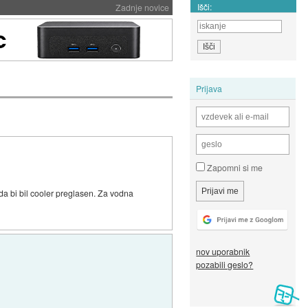
Išči:
Zadnje novice
Prijava
Zapomni si me
a bi bil cooler preglasen. Za vodna
nov uporabnik
pozabili geslo?