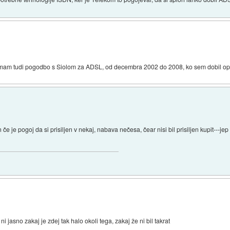
imam tudi pogodbo s Siolom za ADSL, od decembra 2002 do 2008, ko sem dobil opti
 če je pogoj da si prisiljen v nekaj, nabava nečesa, čear nisi bil prisiljen kupit---j
ni jasno zakaj je zdej tak halo okoli tega, zakaj že ni bil takrat