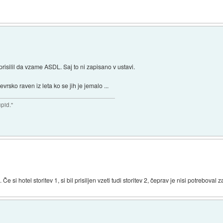
risilil da vzame ASDL. Saj to ni zapisano v ustavi.
evrsko raven iz leta ko se jih je jemalo ...
upid."
e si hotel storitev 1, si bil prisiljen vzeti tudi storitev 2, čeprav je nisi potreboval za