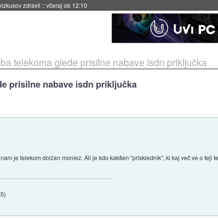
naslednji dve leti
::
včeraj ob 11:37
ba telekoma glede prisilne nabave isdn priključka
e prisilne nabave isdn priključka
 je telekom dolžan moniez. Ali je kdo kakšen "prisklednik", ki kaj več ve o teji te
55
)