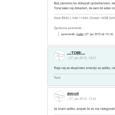
Bolj zanimivo bo dokazati upravičencem, da 
Torej kako naj dokažem, da sem bil eden i
Asus B560-I, Intel 11500, Corsair 16GB 3
Zgodovina sprememb…
spremenilo:
mailer
(
27. jan 2015 ob 13:13
)
...:TOMI:...
::
27. jan 2015, 13:21
Raje naj se skupinako zmenijo za optiko, 
Tomi
detroit
::
27. jan 2015, 13:42
že imam optiko, ampak če so me nategovali t