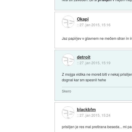
Okapi
::
27. jan 2015, 15:16
Jaz papirjev v glavnem ne mečem stran in 
detroit
::
27. jan 2015, 15:19
Z mojga vidika ne moreš biti v nekaj prisiljen
dognal kar sm spesnil hehe
Skero
blackbfm
::
27. jan 2015, 15:24
prisiljen je res mal pretirana beseda... mi pa 