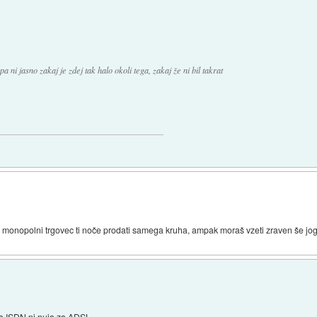
pa ni jasno zakaj je zdej tak halo okoli tega, zakaj že ni bil takrat
onopolni trgovec ti noče prodati samega kruha, ampak moraš vzeti zraven še jogu
da ISDN ni nuja za ADSL.