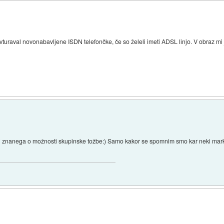
raval novonabavljene ISDN telefončke, če so želeli imeti ADSL linjo. V obraz mi je 
kaj znanega o možnosti skupinske tožbe:) Samo kakor se spomnim smo kar neki mar