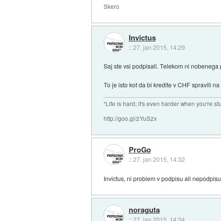
Skero
Invictus
::
27. jan 2015, 14:29
Saj ste vsi podpisali. Telekom ni nobenega p
To je isto kot da bi kredite v CHF spravili na 
"Life is hard; it's even harder when you're st
http://goo.gl/2YuS2x
ProGo
::
27. jan 2015, 14:32
Invictus, ni problem v podpisu ali nepodpisu. Č
noraguta
::
27. jan 2015, 14:34