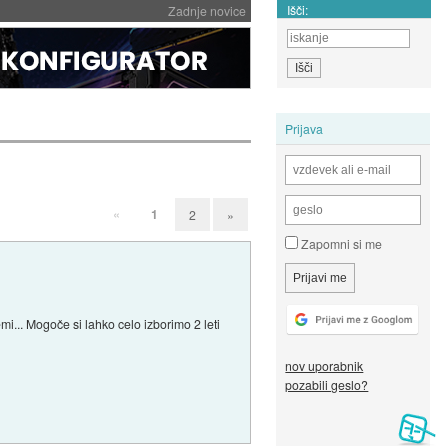
Išči:
Zadnje novice
Prijava
«
1
2
»
Zapomni si me
mi... Mogoče si lahko celo izborimo 2 leti
nov uporabnik
pozabili geslo?