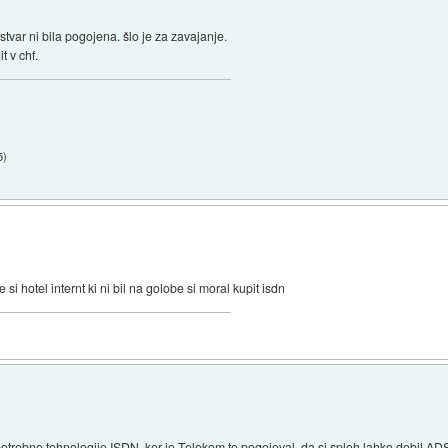
var ni bila pogojena. šlo je za zavajanje.
t v chf.
5
)
 si hotel internt ki ni bil na golobe si moral kupit isdn
trebne tehnologije ISDN, ker je Telekom to pogojeval, da si sploh lahko dobil ADS