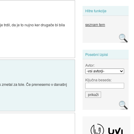
Hitre funkcije
seznam tem
trdil, da je to nujno ker drugače bi bila
Posebni izpisi
Avtor:
Ključna beseda:
k zmetal za tole. Če prenesemo v današnj