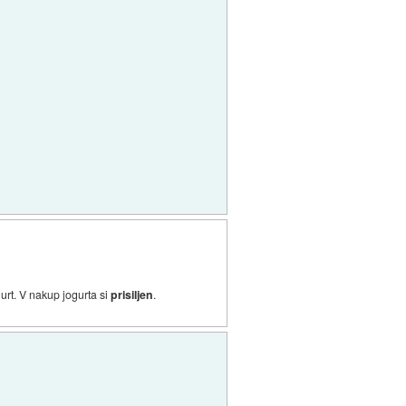
rt. V nakup jogurta si
prisiljen
.