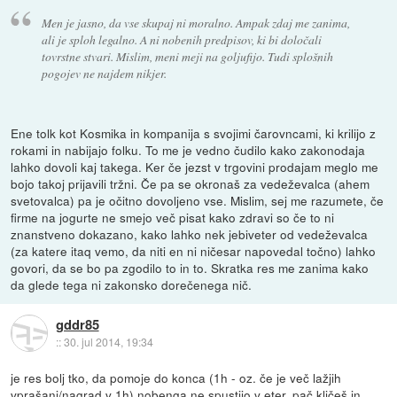
Men je jasno, da vse skupaj ni moralno. Ampak zdaj me zanima,
ali je sploh legalno. A ni nobenih predpisov, ki bi določali
tovrstne stvari. Mislim, meni meji na goljufijo. Tudi splošnih
pogojev ne najdem nikjer.
Ene tolk kot Kosmika in kompanija s svojimi čarovncami, ki krilijo z
rokami in nabijajo folku. To me je vedno čudilo kako zakonodaja
lahko dovoli kaj takega. Ker če jezst v trgovini prodajam meglo me
bojo takoj prijavili tržni. Če pa se okronaš za vedeževalca (ahem
svetovalca) pa je očitno dovoljeno vse. Mislim, sej me razumete, če
firme na jogurte ne smejo več pisat kako zdravi so če to ni
znanstveno dokazano, kako lahko nek jebiveter od vedeževalca
(za katere itaq vemo, da niti en ni ničesar napovedal točno) lahko
govori, da se bo pa zgodilo to in to. Skratka res me zanima kako
da glede tega ni zakonsko dorečenega nič.
gddr85
::
30. jul 2014, 19:34
je res bolj tko, da pomoje do konca (1h - oz. če je več lažjih
vprašanj/nagrad v 1h) nobenga ne spustijo v eter, pač kličeš in