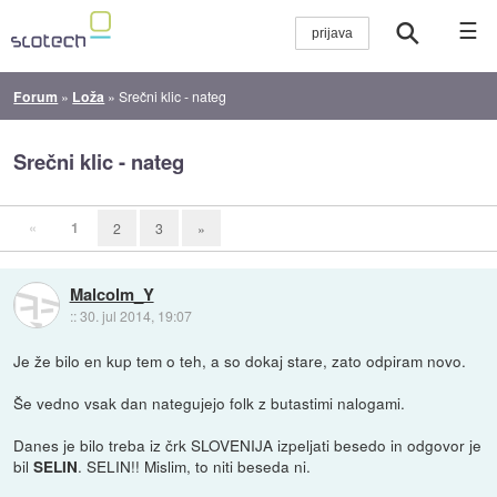
☰
Forum
»
Loža
»
Srečni klic - nateg
Srečni klic - nateg
«
1
2
3
»
Malcolm_Y
::
30. jul 2014, 19:07
Je že bilo en kup tem o teh, a so dokaj stare, zato odpiram novo.
Še vedno vsak dan nategujejo folk z butastimi nalogami.
Danes je bilo treba iz črk SLOVENIJA izpeljati besedo in odgovor je
bil
. SELIN!! Mislim, to niti beseda ni.
SELIN