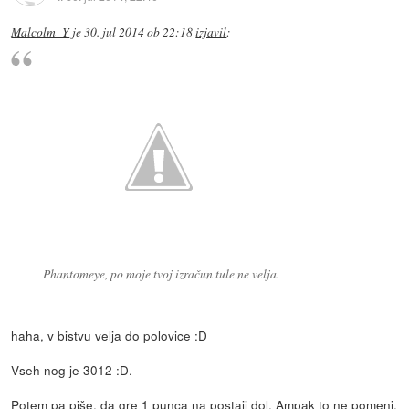
Malcolm_Y
je
30. jul 2014 ob 22:18
izjavil
:
Phantomeye, po moje tvoj izračun tule ne velja.
haha, v bistvu velja do polovice :D
Vseh nog je 3012 :D.
Potem pa piše, da gre 1 punca na postaji dol. Ampak to ne pomeni,