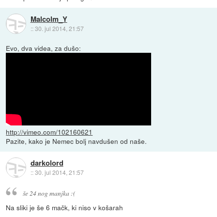
Malcolm_Y
::
30. jul 2014, 21:57
Evo, dva videa, za dušo:
http://vimeo.com/102160621
Pazite, kako je Nemec bolj navdušen od naše.
darkolord
::
30. jul 2014, 21:57
še 24 nog manjka :(
Na sliki je še 6 mačk, ki niso v košarah