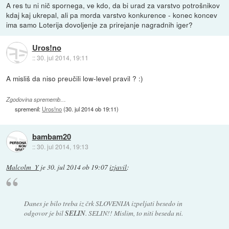
A res tu ni nič spornega, ve kdo, da bi urad za varstvo potrošnikov
kdaj kaj ukrepal, ali pa morda varstvo konkurence - konec koncev
ima samo Loterija dovoljenje za prirejanje nagradnih iger?
Uros!no
::
30. jul 2014, 19:11
A misliš da niso preučili low-level pravil ? :)
Zgodovina sprememb…
spremenil:
Uros!no
(
30. jul 2014 ob 19:11
)
bambam20
::
30. jul 2014, 19:13
Malcolm_Y
je
30. jul 2014 ob 19:07
izjavil
:
Danes je bilo treba iz črk SLOVENIJA izpeljati besedo in
odgovor je bil
SELIN
. SELIN!! Mislim, to niti beseda ni.