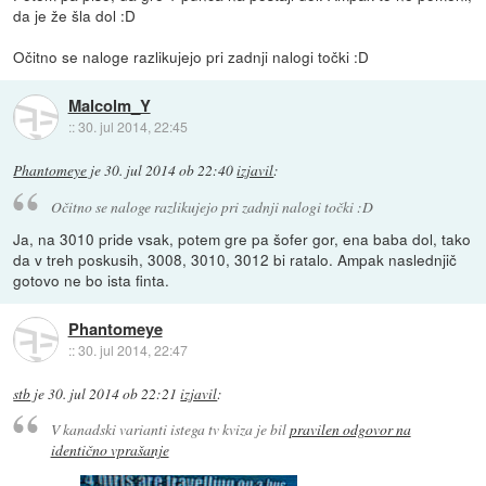
da je že šla dol :D
Očitno se naloge razlikujejo pri zadnji nalogi točki :D
Malcolm_Y
::
30. jul 2014, 22:45
Phantomeye
je
30. jul 2014 ob 22:40
izjavil
:
Očitno se naloge razlikujejo pri zadnji nalogi točki :D
Ja, na 3010 pride vsak, potem gre pa šofer gor, ena baba dol, tako
da v treh poskusih, 3008, 3010, 3012 bi ratalo. Ampak naslednjič
gotovo ne bo ista finta.
Phantomeye
::
30. jul 2014, 22:47
stb
je
30. jul 2014 ob 22:21
izjavil
:
V kanadski varianti istega tv kviza je bil
pravilen odgovor na
identično vprašanje