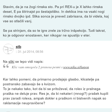
Stavim, da je na žogi rimska sto. Pa pri REX-u je X lahko rimska
deset, E pa štirinajst po šestajstiško. In deklica ima na vsaki nogi
rimsko dvojko ipd. Slika sonca je preveč zabrisana, da bi videla, kaj
vse so stlačili vanj.
Se pa strinjam, da so te igre zrele za tržno inšpekcijo. Tudi takrat,
ko je odgovor enostaven, ker nikogar ne spustijo v eter.
stb
::
31. jul 2014, 08:56
Na
sliki
se lepo vidi napis:
Klic vam omogoča 2 prenosa pesmi s
www.nika.si/kupon
Kar lahko pomeni, da primarno prodajajo glasbo, klicatelje pa
postransko zabavajo še s kvizom.
To je nekako tako, kot da bi se pritoževal, da rolex iz pralnega
praška ne deluje prav. Res je, da bi nekateri (mnogi?) prašek kupili
prav zaradi rolexa, ampak dokler s praškom ni bistvenih napak so
raklamacije neupravičene?