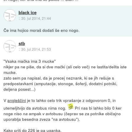
black ice
::
30. jul 2014, 21:44
Če ima hojico moraš dodati še eno nogo.
stb
::
30. jul 2014, 21:53
"Vsaka mačka ima 3 mucke"
nikjer pa ne piše, da si dve mački (ali celo več) ne lastita/delita iste
mucke.
zato sem pa napisal, da je precej neznank, ki se jih rešuje s
predpostavkami (amputacije, stonoge, šoferji, dodatni potniki,
deljena posest...)
V
angleščini
je to lahko celo trik vprašanje z odgovorom 0, in
utemeljitvijo da avtobus nima nog.
Pri nas bi lahko bilo 0 ker
noge niso
ampak
avtobusu (čeprav se za potnike običajno
na
v
uporablja besedna zveza "na avtobusu").
Kako priti do 226 je pa uganka.