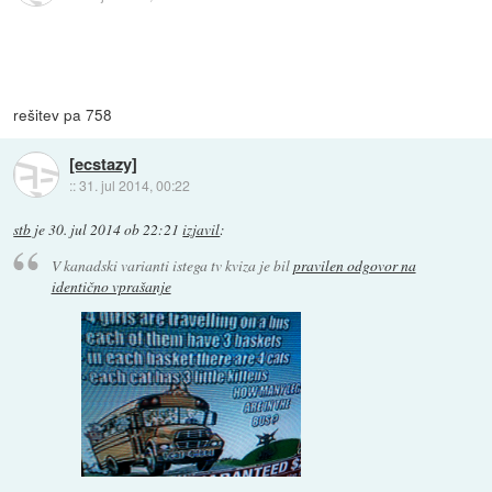
rešitev pa 758
[ecstazy]
::
31. jul 2014, 00:22
stb
je
30. jul 2014 ob 22:21
izjavil
:
V kanadski varianti istega tv kviza je bil
pravilen odgovor na
identično vprašanje