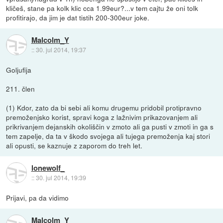
kličeš, stane pa kolk klic cca 1.99eur?...v tem cajtu že oni tolk
profitirajo, da jim je dat tistih 200-300eur joke.
Malcolm_Y
::
30. jul 2014, 19:37
Goljufija
211. člen
(1) Kdor, zato da bi sebi ali komu drugemu pridobil protipravno
premoženjsko korist, spravi koga z lažnivim prikazovanjem ali
prikrivanjem dejanskih okoliščin v zmoto ali ga pusti v zmoti in ga s
tem zapelje, da ta v škodo svojega ali tujega premoženja kaj stori
ali opusti, se kaznuje z zaporom do treh let.
lonewolf_
::
30. jul 2014, 19:39
Prijavi, pa da vidimo
Malcolm_Y