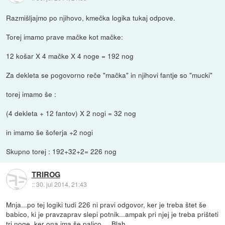
Razmišljajmo po njihovo, kmečka logika tukaj odpove.
Torej imamo prave mačke kot mačke:
12 košar X 4 mačke X 4 noge = 192 nog
Za dekleta se pogovorno reče "mačka" in njihovi fantje so "mucki"
torej imamo še :
(4 dekleta + 12 fantov) X 2 nogi = 32 nog
in imamo še šoferja +2 nogi
Skupno torej : 192+32+2= 226 nog
TRIROG
::
30. jul 2014, 21:43
Mnja...po tej logiki tudi 226 ni pravi odgovor, ker je treba štet še
babico, ki je pravzaprav slepi potnik...ampak pri njej je treba prišteti
tri noge, ker ona ima še palico ... Blah ...