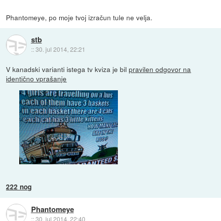
Phantomeye, po moje tvoj izračun tule ne velja.
stb
::
30. jul 2014, 22:21
V kanadski varianti istega tv kviza je bil
pravilen odgovor na
identično vprašanje
222 nog
Phantomeye
::
30. jul 2014, 22:40