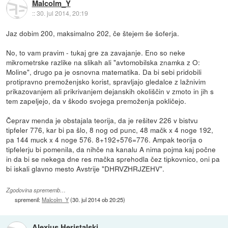
Malcolm_Y
::
30. jul 2014, 20:19
Jaz dobim 200, maksimalno 202, če štejem še šoferja.
No, to vam pravim - tukaj gre za zavajanje. Eno so neke
mikrometrske razlike na slikah ali "avtomobilska znamka z O:
Moline", drugo pa je osnovna matematika. Da bi sebi pridobili
protipravno premoženjsko korist, spravljajo gledalce z lažnivim
prikazovanjem ali prikrivanjem dejanskih okoliščin v zmoto in jih s
tem zapeljejo, da v škodo svojega premoženja pokličejo.
Čeprav menda je obstajala teorija, da je rešitev 226 v bistvu
tipfeler 776, kar bi pa šlo, 8 nog od punc, 48 mačk x 4 noge 192,
pa 144 muck x 4 noge 576. 8+192+576=776. Ampak teorija o
tipfelerju bi pomenila, da nihče na kanalu A nima pojma kaj počne
in da bi se nekega dne res mačka sprehodla čez tipkovnico, oni pa
bi iskali glavno mesto Avstrije "DHRVZHRJZEHV".
Zgodovina sprememb…
spremenil:
Malcolm_Y
(
30. jul 2014 ob 20:25
)
Alexius Heristalski