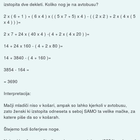
izstopita dve dekleti. Koliko nog je na avtobusu?
2 x ( 6 + 1 ) + ( 6 x 4 ) x ( ( 5 x 7 + 5) x 4 ) - ( ( 2 x 2 ) + 2 x ( 4 x ( 5
x 4 ) ) )=
2 x 7 + 24 x ( 40 x 4 ) -( 4 + 2 x ( 4 x 20 ) )=
14 + 24 x 160 - ( 4 + 2 x 80 )=
14 + 3840 - ( 4 + 160 )=
3854 - 164 =
= 3690
Interpretacija:
Mačji mladiči niso v košari, ampak so lahko kjerkoli v avtobusu,
zato ženski ki izstopita odneseta s seboj SAMO ta velike mačke, za
katere piše da so v košarah.
Štejemo tudi šoferjeve noge.