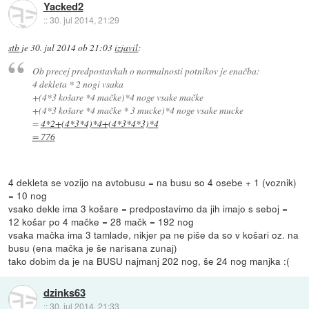
Yacked2
::
30. jul 2014, 21:29
stb
je
30. jul 2014 ob 21:03
izjavil
:
Ob precej predpostavkah o normalnosti potnikov je enačba:
4 dekleta * 2 nogi vsaka
+(4*3 košare *4 mačke)*4 noge vsake mačke
+(4*3 košare *4 mačke * 3 mucke)*4 noge vsake mucke
=
4*2+(4*3*4)*4+(4*3*4*3)*4
= 776
4 dekleta se vozijo na avtobusu = na busu so 4 osebe + 1 (voznik)
= 10 nog
vsako dekle ima 3 košare = predpostavimo da jih imajo s seboj =
12 košar po 4 mačke = 28 mačk = 192 nog
vsaka mačka ima 3 tamlade, nikjer pa ne piše da so v košari oz. na
busu (ena mačka je še narisana zunaj)
tako dobim da je na BUSU najmanj 202 nog, še 24 nog manjka :(
dzinks63
::
30. jul 2014, 21:33