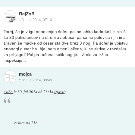
RejZoR
::
31. jul 2014, 07:13
Torej, če je v igri neomenjen šofer, pol se lahko kadarkoli izmisliš
še 20 pakistancev na strehi avtobusa, pa samo polovica njih ima
zraven še mačke od česar sta dve brez 3 nog. Pa šofer je vbistvu
enonogi gusar ha. Aja, sem omenil aliena, ki se skriva v razdelku
za prtljago? Pol pa računaj kolik nog je... Zrelo za tržno
inšpekcijo...
mojca
::
31. jul 2014, 08:49
exibo
je
30. jul 2014 ob 23:54
izjavil
:
rešitev pa 758