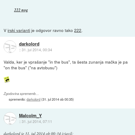
222 nog
V
irski varianti
je odgovor ravno tako
222
.
darkolord
::
31. jul 2014, 00:34
Valda, ker je vprašanje "in the bus", ta šesta zunanja mačka je pa
"on the bus" ("na avtobusu")
Zgodovina sprememb…
spremenilo:
darkolord
(
31. jul 2014 ob 00:35
)
Malcolm_Y
::
31. jul 2014, 07:11
darkolord
je
31. jul 2014 ob 00:34
izjavil
: