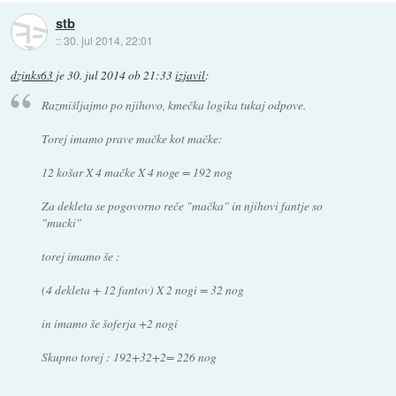
stb
::
30. jul 2014, 22:01
dzinks63
je
30. jul 2014 ob 21:33
izjavil
:
Razmišljajmo po njihovo, kmečka logika tukaj odpove.
Torej imamo prave mačke kot mačke:
12 košar X 4 mačke X 4 noge = 192 nog
Za dekleta se pogovorno reče "mačka" in njihovi fantje so
"mucki"
torej imamo še :
(4 dekleta + 12 fantov) X 2 nogi = 32 nog
in imamo še šoferja +2 nogi
Skupno torej : 192+32+2= 226 nog