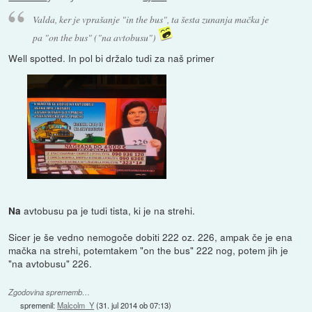
Valda, ker je vprašanje "in the bus", ta šesta zunanja mačka je
pa "on the bus" ("na avtobusu")
Well spotted. In pol bi držalo tudi za naš primer
avtobusu pa je tudi tista, ki je na strehi.
Na
Sicer je še vedno nemogoče dobiti 222 oz. 226, ampak če je ena
mačka na strehi, potemtakem "on the bus" 222 nog, potem jih je
"na avtobusu" 226.
Zgodovina sprememb…
spremenil:
Malcolm_Y
(
31. jul 2014 ob 07:13
)