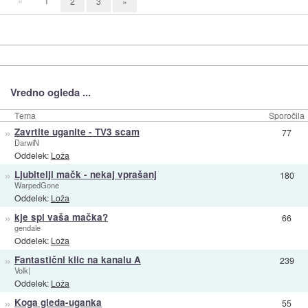
«
1
2
3
»
Vredno ogleda ...
Tema
Sporočila
»
Zavrtite uganite - TV3 scam
77
DarwiN
Oddelek:
Loža
»
Ljubitelji mačk - nekaj vprašanj
180
WarpedGone
Oddelek:
Loža
»
kje spi vaša mačka?
66
gendale
Oddelek:
Loža
»
Fantastični klic na kanalu A
239
Volk|
Oddelek:
Loža
»
Koga gleda-uganka
55