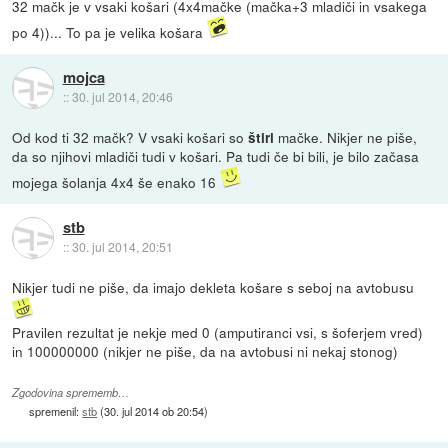
32 mačk je v vsaki košari (4x4mačke (mačka+3 mladiči in vsakega
po 4))... To pa je velika košara
mojca
::
30. jul 2014, 20:46
Od kod ti 32 mačk? V vsaki košari so
mačke. Nikjer ne piše,
štiri
da so njihovi mladiči tudi v košari. Pa tudi če bi bili, je bilo začasa
mojega šolanja 4x4 še enako 16
stb
::
30. jul 2014, 20:51
Nikjer tudi ne piše, da imajo dekleta košare s seboj na avtobusu
Pravilen rezultat je nekje med 0 (amputiranci vsi, s šoferjem vred)
in 100000000 (nikjer ne piše, da na avtobusi ni nekaj stonog)
Zgodovina sprememb…
spremenil:
stb
(
30. jul 2014 ob 20:54
)