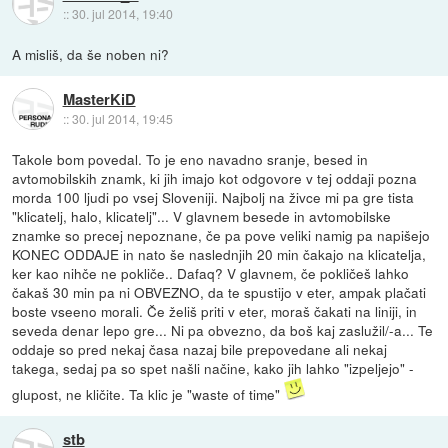
::
30. jul 2014, 19:40
A misliš, da še noben ni?
MasterKiD
::
30. jul 2014, 19:45
Takole bom povedal. To je eno navadno sranje, besed in
avtomobilskih znamk, ki jih imajo kot odgovore v tej oddaji pozna
morda 100 ljudi po vsej Sloveniji. Najbolj na živce mi pa gre tista
"klicatelj, halo, klicatelj"... V glavnem besede in avtomobilske
znamke so precej nepoznane, če pa pove veliki namig pa napišejo
KONEC ODDAJE in nato še naslednjih 20 min čakajo na klicatelja,
ker kao nihče ne pokliče.. Dafaq? V glavnem, če pokličeš lahko
čakaš 30 min pa ni OBVEZNO, da te spustijo v eter, ampak plačati
boste vseeno morali. Če želiš priti v eter, moraš čakati na liniji, in
seveda denar lepo gre... Ni pa obvezno, da boš kaj zaslužil/-a... Te
oddaje so pred nekaj časa nazaj bile prepovedane ali nekaj
takega, sedaj pa so spet našli načine, kako jih lahko "izpeljejo" -
glupost, ne kličite. Ta klic je "waste of time"
stb