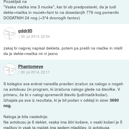
Pozabljaš na
"Vsaka mačka ima 3 mucke", kar bi ob predpostavki, da je tudi
dekle=mačka in mucek=fant to na dosedanjih 776 nog pomenilo
DODATNIH 24 nog (=3*4 dvonogih fantov)
gddr85
::
30. jul 2014, 22:04
zakaj bi najprej napisal dekleta, potem pa prešli na mačke in mislil
da je dekle=mačka mi ni jasno
Phantomeye
::
30. jul 2014, 22:11
S kolegico sva enkrat naredila pravilen izračun za nalogo o nogah
na avtobusu (in program, ki izračuna nalogo glede na številke. V
primeru, če bi v nalogi spremenili število ljudi/mačk/košar).
Izhajala pa sva iz rezultata, ki je bil podan v oddaji in sicer
3690
nog.
Naloga je bila naslednja:
Na avtobusu je 6 deklet, vsaka ima štiri košare, v vsaki košari je 5
mačkov in vsak ta maček ima sedem mladičev. Iz avtobusa