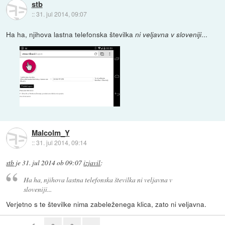
stb
::
31. jul 2014, 09:07
Ha ha, njihova lastna telefonska številka
...
ni veljavna v sloveniji
Malcolm_Y
::
31. jul 2014, 09:14
stb
je
31. jul 2014 ob 09:07
izjavil
:
Ha ha, njihova lastna telefonska številka
ni veljavna v
sloveniji
...
Verjetno s te številke nima zabeleženega klica, zato ni veljavna.