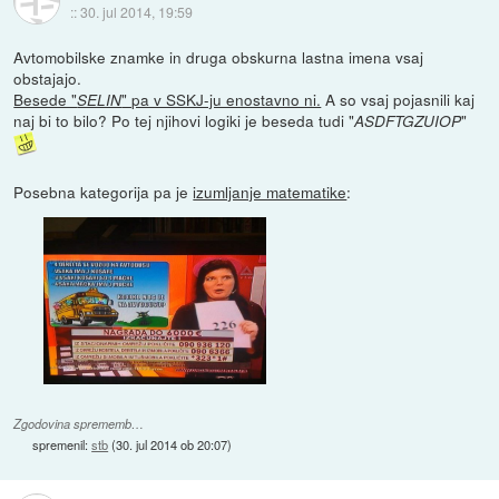
::
30. jul 2014, 19:59
Avtomobilske znamke in druga obskurna lastna imena vsaj
obstajajo.
Besede "
" pa v SSKJ-ju enostavno ni.
A so vsaj pojasnili kaj
SELIN
naj bi to bilo? Po tej njihovi logiki je beseda tudi "
"
ASDFTGZUIOP
Posebna kategorija pa je
izumljanje matematike
:
Zgodovina sprememb…
spremenil:
stb
(
30. jul 2014 ob 20:07
)