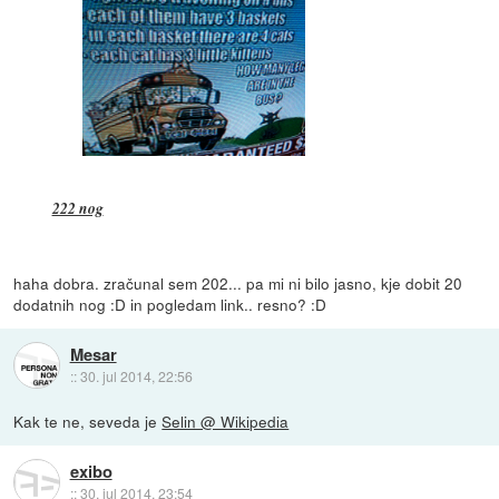
222 nog
haha dobra. zračunal sem 202... pa mi ni bilo jasno, kje dobit 20
dodatnih nog :D in pogledam link.. resno? :D
Mesar
::
30. jul 2014, 22:56
Kak te ne, seveda je
Selin @ Wikipedia
exibo
::
30. jul 2014, 23:54