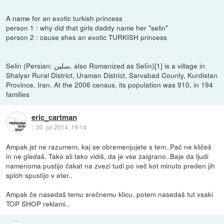
A name for an exotic turkish princess
person 1 : why did that girls daddy name her "selin"
person 2 : cause shes an exotic TURKISH princess
Selin (Persian: سلين‎, also Romanized as Selīn)[1] is a village in
Shalyar Rural District, Uraman District, Sarvabad County, Kurdistan
Province, Iran. At the 2006 census, its population was 910, in 194
families
eric_cartman
::
30. jul 2014, 19:14
Ampak jst ne razumem, kaj se obremenjujete s tem..Pač ne kličeš
in ne gledaš. Tako ali tako vidiš, da je vse zaigrano..Baje da ljudi
namenoma pustijo čakat na zvezi tudi po več kot minuto preden jih
sploh spustijo v eter..
Ampak če nasedaš temu srečnemu klicu, potem nasedaš tut vsaki
TOP SHOP reklami..