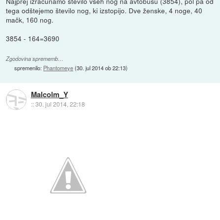
Najprej izračunamo število vseh nog na avtobusu (3854), pol pa od
tega odštejemo število nog, ki izstopijo. Dve ženske, 4 noge, 40
mačk, 160 nog.
3854 - 164=3690
Zgodovina sprememb…
spremenilo:
Phantomeye
(
30. jul 2014 ob 22:13
)
Malcolm_Y
::
30. jul 2014, 22:18