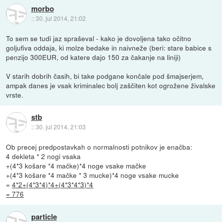
morbo
::
30. jul 2014, 21:02
To sem se tudi jaz spraševal - kako je dovoljena tako očitno
goljufiva oddaja, ki molze bedake in naivneže (beri: stare babice s
penzijo 300EUR, od katere dajo 150 za čakanje na liniji)
V starih dobrih časih, bi take podgane končale pod šmajserjem,
ampak danes je vsak kriminalec bolj zaščiten kot ogrožene živalske
vrste.
stb
::
30. jul 2014, 21:03
Ob precej predpostavkah o normalnosti potnikov je enačba:
4 dekleta * 2 nogi vsaka
+(4*3 košare *4 mačke)*4 noge vsake mačke
+(4*3 košare *4 mačke * 3 mucke)*4 noge vsake mucke
=
4*2+(4*3*4)*4+(4*3*4*3)*4
= 776
particle