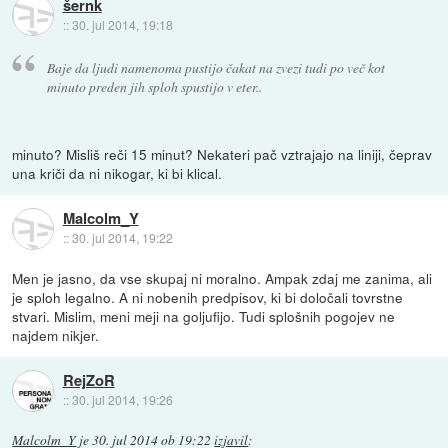
šernk
::
30. jul 2014, 19:18
Baje da ljudi namenoma pustijo čakat na zvezi tudi po več kot
minuto preden jih sploh spustijo v eter..
minuto? Misliš reči 15 minut? Nekateri pač vztrajajo na liniji, čeprav
una kriči da ni nikogar, ki bi klical.
Malcolm_Y
::
30. jul 2014, 19:22
Men je jasno, da vse skupaj ni moralno. Ampak zdaj me zanima, ali
je sploh legalno. A ni nobenih predpisov, ki bi določali tovrstne
stvari. Mislim, meni meji na goljufijo. Tudi splošnih pogojev ne
najdem nikjer.
RejZoR
::
30. jul 2014, 19:26
Malcolm_Y
je
30. jul 2014 ob 19:22
izjavil
: