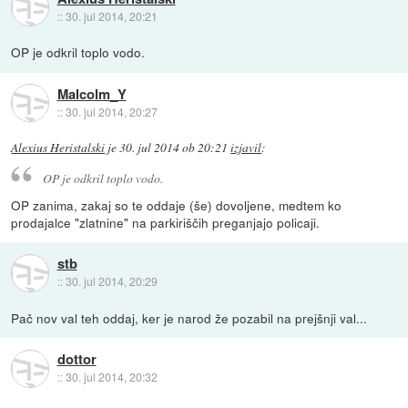
::
30. jul 2014, 20:21
OP je odkril toplo vodo.
Malcolm_Y
::
30. jul 2014, 20:27
Alexius Heristalski
je
30. jul 2014 ob 20:21
izjavil
:
OP je odkril toplo vodo.
OP zanima, zakaj so te oddaje (še) dovoljene, medtem ko
prodajalce "zlatnine" na parkiriščih preganjajo policaji.
stb
::
30. jul 2014, 20:29
Pač nov val teh oddaj, ker je narod že pozabil na prejšnji val...
dottor
::
30. jul 2014, 20:32