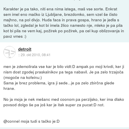
Karakter je pa tako, niti ena nima istega, maš vse sorte. Enkrat
sem imel eno mačko iz Ljubljane, brezdomko, sem vzel še čisto
majhno, na pol divjo. Huda faca in prava gospa, hrano je jedla s
tačko lol, zgledal je kot bi imela žlico namesto nje, mleko je pa pila
kot bi pila ne vem kaj, požirek po požirek, pa cel kup oblizovanja in
pavz vmes :)
detroit
::
29. okt 2010, 08:41
men je zdemolirala vse kar je bilo vidt:D ampak po moji krivdi, ker ji
nism dost zgodej praskalnikov pa tega nabavil. Je pa zelo trzajoča
(mogoče na kofeinu;)
Sama je brez problema, igra ji sede...je pa zelo zbirčna glede
hrane.
No ja moja je nek mešanc med coonom pa perzijsko, ker ima dlako
povsod dolgo še pa još kar je itak super za pucat:D not.
@connel moja tudi s tačko je:D