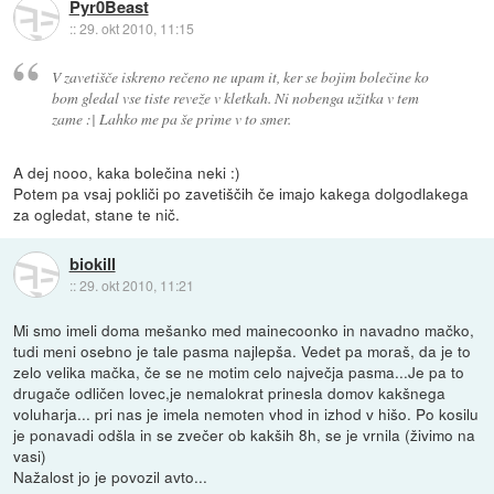
Pyr0Beast
::
29. okt 2010, 11:15
V zavetišče iskreno rečeno ne upam it, ker se bojim bolečine ko
bom gledal vse tiste reveže v kletkah. Ni nobenga užitka v tem
zame :| Lahko me pa še prime v to smer.
A dej nooo, kaka bolečina neki :)
Potem pa vsaj pokliči po zavetiščih če imajo kakega dolgodlakega
za ogledat, stane te nič.
biokill
::
29. okt 2010, 11:21
Mi smo imeli doma mešanko med mainecoonko in navadno mačko,
tudi meni osebno je tale pasma najlepša. Vedet pa moraš, da je to
zelo velika mačka, če se ne motim celo največja pasma...Je pa to
drugače odličen lovec,je nemalokrat prinesla domov kakšnega
voluharja... pri nas je imela nemoten vhod in izhod v hišo. Po kosilu
je ponavadi odšla in se zvečer ob kakših 8h, se je vrnila (živimo na
vasi)
Nažalost jo je povozil avto...