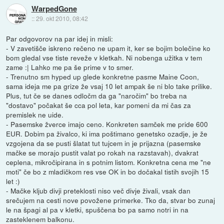
WarpedGone
::
29. okt 2010, 08:42
Par odgovorov na par idej in misli:
- V zavetišče iskreno rečeno ne upam it, ker se bojim bolečine ko
bom gledal vse tiste reveže v kletkah. Ni nobenga užitka v tem
zame :| Lahko me pa še prime v to smer.
- Trenutno sm hyped up glede konkretne pasme Maine Coon,
sama ideja me pa grize že vsaj 10 let ampak še ni blo take prilike.
Plus, tut če se danes odločm da ga "naročim" bo treba na
"dostavo" počakat še cca pol leta, kar pomeni da mi čas za
premislek ne uide.
- Pasemske žverce imajo ceno. Konkreten samček me pride 600
EUR. Dobim pa živalco, ki ima poštimano genetsko ozadje, je že
vzgojena da se pusti šlatat tut tujcem in je prijazna (pasemske
mačke se morajo pustit valat po rokah na razstavah), dvakrat
ceplena, mikročipirana in s potnim listom. Konkretna cena me "ne
moti" če bo z mladičkom res vse OK in bo dočakal tistih svojih 15
let :)
- Mačke kljub divji preteklosti niso več divje živali, vsak dan
srečujem na cesti nove povožene primerke. Tko da, stvar bo zunaj
le na špagi al pa v kletki, spuščena bo pa samo notri in na
zasteklenem balkonu.