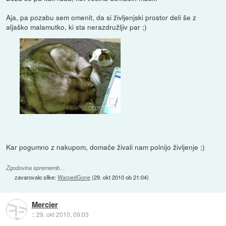
Aja, pa pozabu sem omenit, da si življenjski prostor deli še z
aljaško malamutko, ki sta nerazdružljiv par ;)
Kar pogumno z nakupom, domače živali nam polnijo življenje ;)
Zgodovina sprememb…
zavarovalo slike:
WarpedGone
(
29. okt 2010 ob 21:04
)
Mercier
::
29. okt 2010, 09:03