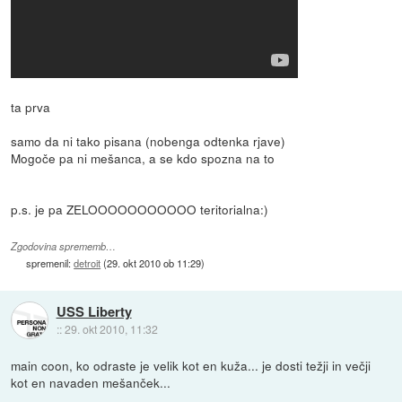
ta prva
samo da ni tako pisana (nobenga odtenka rjave)
Mogoče pa ni mešanca, a se kdo spozna na to
p.s. je pa ZELOOOOOOOOOOO teritorialna:)
Zgodovina sprememb…
spremenil:
detroit
(
29. okt 2010 ob 11:29
)
USS Liberty
::
29. okt 2010, 11:32
main coon, ko odraste je velik kot en kuža... je dosti težji in večji
kot en navaden mešanček...