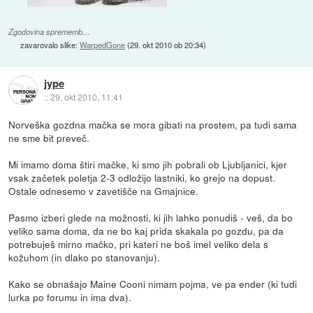
Zgodovina sprememb…
zavarovalo slike:
WarpedGone
(
29. okt 2010 ob 20:34
)
jype
::
29. okt 2010, 11:41
Norveška gozdna mačka se mora gibati na prostem, pa tudi sama
ne sme bit preveč.
Mi imamo doma štiri mačke, ki smo jih pobrali ob Ljubljanici, kjer
vsak začetek poletja 2-3 odložijo lastniki, ko grejo na dopust.
Ostale odnesemo v zavetišče na Gmajnice.
Pasmo izberi glede na možnosti, ki jih lahko ponudiš - veš, da bo
veliko sama doma, da ne bo kaj prida skakala po gozdu, pa da
potrebuješ mirno mačko, pri kateri ne boš imel veliko dela s
kožuhom (in dlako po stanovanju).
Kako se obnašajo Maine Cooni nimam pojma, ve pa ender (ki tudi
lurka po forumu in ima dva).