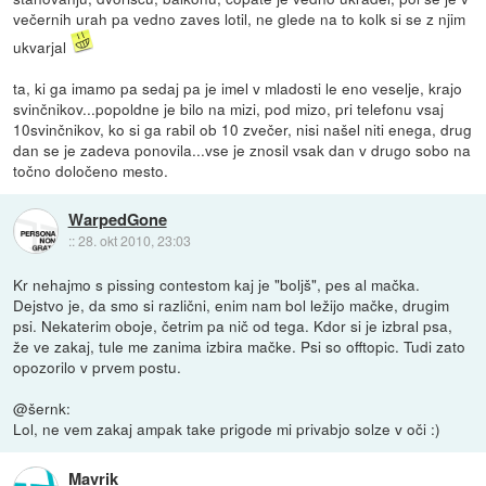
večernih urah pa vedno zaves lotil, ne glede na to kolk si se z njim
ukvarjal
ta, ki ga imamo pa sedaj pa je imel v mladosti le eno veselje, krajo
svinčnikov...popoldne je bilo na mizi, pod mizo, pri telefonu vsaj
10svinčnikov, ko si ga rabil ob 10 zvečer, nisi našel niti enega, drug
dan se je zadeva ponovila...vse je znosil vsak dan v drugo sobo na
točno določeno mesto.
WarpedGone
::
28. okt 2010, 23:03
Kr nehajmo s pissing contestom kaj je "boljš", pes al mačka.
Dejstvo je, da smo si različni, enim nam bol ležijo mačke, drugim
psi. Nekaterim oboje, četrim pa nič od tega. Kdor si je izbral psa,
že ve zakaj, tule me zanima izbira mačke. Psi so offtopic. Tudi zato
opozorilo v prvem postu.
@šernk:
Lol, ne vem zakaj ampak take prigode mi privabjo solze v oči :)
Mavrik