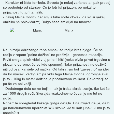
- Karakter ni čista tombola. Seveda je nekaj variance ampak precej
se podeduje od staršev. Če je fotr ful prijazen, bo nekaj te
prijaznosti tut pri tamalih.
- Zakaj Maine Coon? Ker sm js take sorte človek, da ko si nekaj
omislim ne polovičarm:) Dolgo časa sm ciljal na manxa:
Manx
Ne, nimajo odrezanga repa ampak se rodijo brez njega. Če se
rodijo z repom "polne dožine" ne preživijo - genetska mutacija.
Prvič sm ga sploh videl v Lj pri eni hiši (neka bivša privat trgovina s
plezalno opremo, če se kdo spomne). Take prijaznosti ne doživiš
niti od psa, kaj šele od mačka. Od takrat sm bol "zavestno" na ideji
da bo maček. Zadnč sm pa vidu tega Maine Coona, ogromna žval
je to - 10kg in meter dolžine je pričakovana velikost. Rekorderji so
pa še za pol večji.
- Dodatnega dela se ne bojim. Itak je treba skrebt zanjo, tko kot še
za 1000 drugih reči. Skorajda vsakodnevno česanje me tut ne
skrbi.
Nočem le spregledat kakega grdga detajla. Ena izmed idej je, da bi
ga nauču/navadu uporablat WC školko. Je tu kak junak, ki mu je to
uspelo? :)