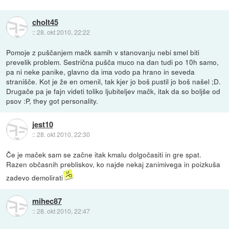
cholt45
::
28. okt 2010, 22:22
Pomoje z puščanjem mačk samih v stanovanju nebi smel biti
prevelik problem. Sestrična pušča muco na dan tudi po 10h samo,
pa ni neke panike, glavno da ima vodo pa hrano in seveda
stranišče. Kot je že en omenil, tak kjer jo boš pustil jo boš našel ;D.
Drugače pa je fajn videti toliko ljubiteljev mačk, itak da so boljše od
psov :P, they got personality.
jest10
::
28. okt 2010, 22:30
Če je maček sam se začne itak kmalu dolgočasiti in gre spat.
Razen občasnih prebliskov, ko najde nekaj zanimivega in poizkuša
zadevo demolirati
mihec87
::
28. okt 2010, 22:47