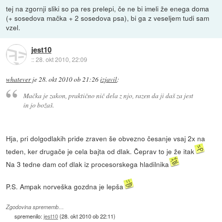
tej na zgornji sliki so pa res prelepi, če ne bi imeli že enega doma
(+ sosedova mačka + 2 sosedova psa), bi ga z veseljem tudi sam
vzel.
jest10
::
28. okt 2010, 22:09
whatever
je
28. okt 2010 ob 21:26
izjavil
:
Mačka je zakon, praktično nič dela z njo, razen da ji daš za jest
in jo božaš.
Hja, pri dolgodlakih pride zraven še obvezno česanje vsaj 2x na
teden, ker drugače je cela bajta od dlak. Čeprav to je že itak
Na 3 tedne dam cof dlak iz procesorskega hladilnika
P.S. Ampak norveška gozdna je lepša
Zgodovina sprememb…
spremenilo:
jest10
(
28. okt 2010 ob 22:11
)