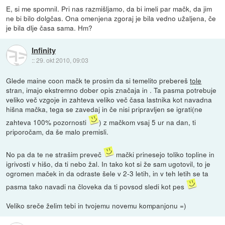
E, si me spomnil. Pri nas razmišljamo, da bi imeli par mačk, da jim
ne bi bilo dolgčas. Ona omenjena zgoraj je bila vedno užaljena, če
je bila dlje časa sama. Hm?
Infinity
::
29. okt 2010, 09:03
Glede maine coon mačk te prosim da si temelito prebereš
tole
stran, imajo ekstremno dober opis značaja in . Ta pasma potrebuje
veliko več vzgoje in zahteva veliko več časa lastnika kot navadna
hišna mačka, tega se zavedaj in če nisi pripravljen se igrati(ne
zahteva 100% pozornosti
) z mačkom vsaj 5 ur na dan, ti
priporočam, da še malo premisli.
No pa da te ne strašim preveč
mački prinesejo toliko topline in
igrivosti v hišo, da ti nebo žal. In tako kot si že sam ugotovil, to je
ogromen maček in da odraste šele v 2-3 letih, in v teh letih se ta
pasma tako navadi na človeka da ti povsod sledi kot pes
Veliko sreče želim tebi in tvojemu novemu kompanjonu =)