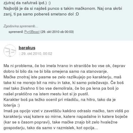
zjutraj da nafutraš ipd.) :)
Najboljš je da si najdeš punco s takim mačkonom. Naj ona skrbi
zanj, ti pa samo pobereš smetano dol :D
Zgodovina sprememb…
spremenil:
Pyr0Beast
(
29. okt 2010 ob 00:03
)
barakus
::
29. okt 2010, 00:02
Ma ni problema, če bo imela hrano in stranišče bo vse ok, čeprav
dobro bi bilo da ne bi bila omejena samo na stanovanje.
Mačke znotraj iste pasme se zelo razlikujejo po karakterju, maš
take ki ne morejo bit na miru in take, ki samo poležavajo. Če boš
mel tako živahno ti bo vse demolirala, če bo pa lena pa boš jo
našel praktično na istem mestu kot si jo pustil.
Karakter boš pa težko ocenil pri mladiču, na hitro, tako da je
loterija :)
Imaš pa opcijo vzet v zavetišču kakšno odraslo mačko, tam vidiš po
karakterju vsaj katere so mirne, katere napadalne in katere boječe
(kar se s časom popravi), take mačke znajo bit zelo hvaležne
gospodarju, tako da samo v razmislek, kot opcija...