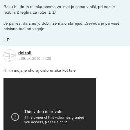
Reku bi, da to ni taka pasma za imet jo samo v hiši, pri nas je
razbila 2 teglna za rože :D:D
Je pa res, da smo jo dobili že malo starejšo...Seveda je pa vsse
odvisno tudi od vzgoje..
L.P.
detroit
::
29. okt 2010, 11:28
Hmm moja je skoraj čisto enaka kot tale