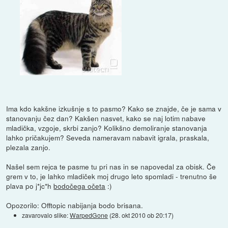
Ima kdo kakšne izkušnje s to pasmo? Kako se znajde, če je sama v
stanovanju čez dan? Kakšen nasvet, kako se naj lotim nabave
mladička, vzgoje, skrbi zanjo? Kolikšno demoliranje stanovanja
lahko pričakujem? Seveda nameravam nabavit igrala, praskala,
plezala zanjo.
Našel sem rejca te pasme tu pri nas in se napovedal za obisk. Če
grem v to, je lahko mladiček moj drugo leto spomladi - trenutno še
plava po j*jc*h
bodočega očeta
:)
Opozorilo: Offtopic nabijanja bodo brisana.
zavarovalo slike:
WarpedGone
(
28. okt 2010 ob 20:17
)