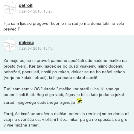
detroit
::
29. okt 2010, 15:20
Hja sam ljudski pregovor kdor jo ma rad jo ma doma tuki ne vela
preveč:P
mikena
::
29. okt 2010, 15:40
Za moje pojme ni preveč pametno spuščati udomačene mačke na
prosto (ven). Ker tak maček se bo pustil vsakemu mimoidočemu
pobožati, pocrkljati, nositi po rokah, dokler se ne bo našel nekdo
(verjetno kakšni otroci), ki ti ga bodo enkrat sunili!
Tudi sam sem v OŠ "ukradel" mačko kar sredi ulice, ki smo ga
potem imeli 6 let. Bog si ga vedi, čigav je bil in kdo je doma jokal
zaradi njegovega čudežnega izginotja
Torej, če imaš udomačeno mačko, potem jo res imej samo doma ali
vsaj na dvorišču oz. v bližini hiše... nikar pa ga ne spuščat, da gre
v vse možne smeri.