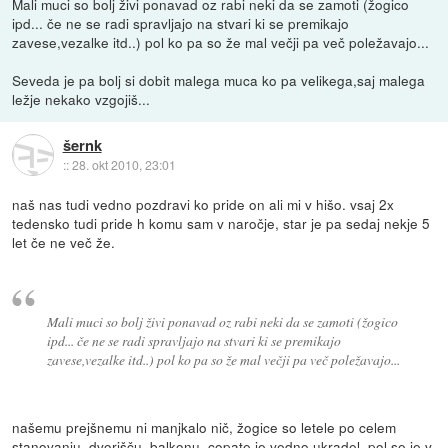
Mali muci so bolj živi ponavad oz rabi neki da se zamoti (žogico
ipd... če ne se radi spravljajo na stvari ki se premikajo
zavese,vezalke itd..) pol ko pa so že mal večji pa več poležavajo...
Seveda je pa bolj si dobit malega muca ko pa velikega,saj malega
ležje nekako vzgojiš...
šernk
::
28. okt 2010, 23:01
naš nas tudi vedno pozdravi ko pride on ali mi v hišo. vsaj 2x
tedensko tudi pride h komu sam v naročje, star je pa sedaj nekje 5
let če ne več že.
Mali muci so bolj živi ponavad oz rabi neki da se zamoti (žogico
ipd... če ne se radi spravljajo na stvari ki se premikajo
zavese,vezalke itd..) pol ko pa so že mal večji pa več poležavajo...
našemu prejšnemu ni manjkalo nič, žogice so letele po celem
stanovanju, dvorišču, balkonu, copate je vedno ukradel, pol se je v