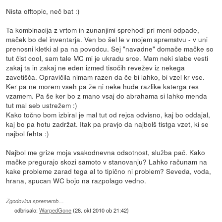
Nista offtopic, neč bat :)
Ta kombinacija z vrtom in zunanjimi sprehodi pri meni odpade,
maček bo del inventarja. Ven bo šel le v mojem spremstvu - v uni
prenosni kletki al pa na povodcu. Sej "navadne" domače mačke so
tut čist cool, sam tale MC mi je ukradu srce. Mam neki slabe vesti
zakaj ta in zakaj ne eden izmed tisočih revežev iz nekega
zavetišča. Opravičila nimam razen da če bi lahko, bi vzel kr vse.
Ker pa ne morem vseh pa že ni neke hude razlike katerga res
vzamem. Pa še ker bo z mano vsaj do abrahama si lahko menda
tut mal seb ustrežem :)
Kako točno bom izbiral je mal tut od rejca odvisno, kaj bo oddajal,
kaj bo pa hotu zadržat. Itak pa pravjo da najbolš tistga vzet, ki se
najbol fehta :)
Najbol me grize moja vsakodnevna odsotnost, služba pač. Kako
mačke pregurajo skozi samoto v stanovanju? Lahko računam na
kake probleme zarad tega al to tipično ni problem? Seveda, voda,
hrana, spucan WC bojo na razpolago vedno.
Zgodovina sprememb…
odbrisalo:
WarpedGone
(
28. okt 2010 ob 21:42
)