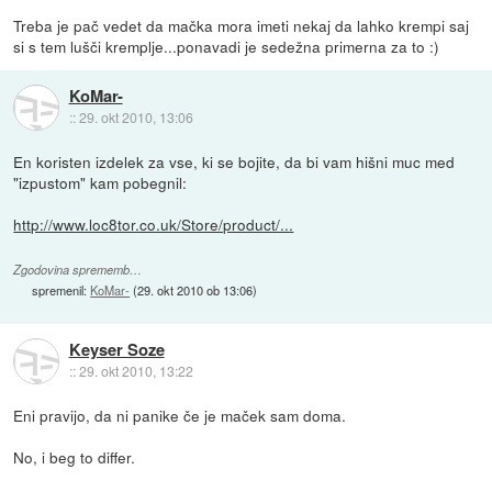
Treba je pač vedet da mačka mora imeti nekaj da lahko krempi saj
si s tem lušči kremplje...ponavadi je sedežna primerna za to :)
KoMar-
::
29. okt 2010, 13:06
En koristen izdelek za vse, ki se bojite, da bi vam hišni muc med
"izpustom" kam pobegnil:
http://www.loc8tor.co.uk/Store/product/...
Zgodovina sprememb…
spremenil:
KoMar-
(
29. okt 2010 ob 13:06
)
Keyser Soze
::
29. okt 2010, 13:22
Eni pravijo, da ni panike če je maček sam doma.
No, i beg to differ.