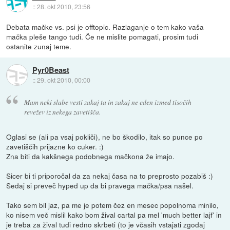
::
28. okt 2010, 23:56
Debata mačke vs. psi je offtopic. Razlaganje o tem kako vaša
mačka pleše tango tudi. Če ne mislite pomagati, prosim tudi
ostanite zunaj teme.
Pyr0Beast
::
29. okt 2010, 00:00
Mam neki slabe vesti zakaj ta in zakaj ne eden izmed tisočih
revežev iz nekega zavetišča.
Oglasi se (ali pa vsaj pokliči), ne bo škodilo, itak so punce po
zavetiščih prijazne ko cuker. :)
Zna biti da kakšnega podobnega mačkona že imajo.
Sicer bi ti priporočal da za nekaj časa na to preprosto pozabiš :)
Sedaj si preveč hyped up da bi pravega mačka/psa našel.
Tako sem bil jaz, pa me je potem čez en mesec popolnoma minilo,
ko nisem več mislil kako bom žival cartal pa mel 'much better lajf' in
je treba za žival tudi redno skrbeti (to je včasih vstajati zgodaj