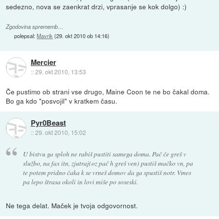
sedezno, nova se zaenkrat drzi, vprasanje se kok dolgo) :)
Zgodovina sprememb…
polepsal:
Mavrik
(
29. okt 2010 ob 14:16
)
Mercier
::
29. okt 2010, 13:53
Če pustimo ob strani vse drugo, Maine Coon te ne bo čakal doma.
Bo ga kdo "posvojil" v kratkem času.
Pyr0Beast
::
29. okt 2010, 15:02
U bistvu ga sploh ne rabiš pustiti samega doma. Pač če greš v
službo, na fax itn, zjutraj(oz pač h greš ven) pustiš mačko vn, pa
te potem pridno čaka k se vrneš domov da ga spustiš notr. Vmes
pa lepo štrasa okoli in lovi miše po soseski.
Ne tega delat. Maček je tvoja odgovornost.