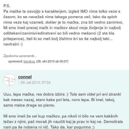
P.S.
Pa mačke te osvojijo s karakterjem, izgled IMO nima tolko veze s
časom, ko se navežeš nima takega pomena več, tako da sploh
nima veze kaj vzameš, dokler je to mačka, zna bit vedno zanimivo.
Mi smo imeli precej mačk in mačkov skozi moje življenje in najbolj
odštekani/zanimivi/edinstveni so bili vedno mešanci (2 sta bla
pritepenca), tisti ki so meli bolj žlahtno kri so še najbolj taki...
nevtralni :)
Zgodovina sprememb…
spremenil:
barakus
(
29. okt 2010 ob 00:07
)
connel
::
29. okt 2010, 07:34
Uuu, lepa mačka, res dobra izbira :) Tole sem videl pri eni stranki
kak mesec nazaj, staro kake pol leta, noro lepa. Bi imel, takoj,
samo malce drage so pismo.
Mi smo imeli že cel kup mačkov, pa nikoli ni bilo ne vem kakšnih
težav z njimi, pač moraš jih naučiti kaj je prav in kaj ne. Demolirala
nam pa še nobena ni nič. Tako da, kar pogumno ;)