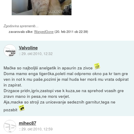
Zgodovina sprememb…
zavarovalo slike:
WarpedGone
(
20. feb 2011 ob 22:39
)
Valvoline
::
29. okt 2010, 12:32
Mačke so najboljši anelgetik in apaurin za zivce
Doma mamo enga tigerčka,poleti mal odpremo okno pa kr tam gre
ven in not k mu paše,pozimi je mal huda ker morš mu vrata odpirat
in zapirat.
Drzgace pridn,igriv,zastopi vse k kuza,se na sprehod vcasih gre
zravn mano in pesa,ne mors verjet.
Aja,macke so stroji za unicevanje sedeznih garnitur,tega ne
pozabit
mihec87
::
29. okt 2010, 12:59