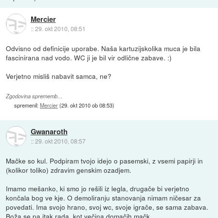
Mercier
::
29. okt 2010, 08:51
Odvisno od definicije uporabe. Naša kartuzijskolika muca je bila
fascinirana nad vodo. WC ji je bil vir odlične zabave. :)
Verjetno misliš nabavit samca, ne?
Zgodovina sprememb…
spremenil:
Mercier
(
29. okt 2010 ob 08:53
)
Gwanaroth
::
29. okt 2010, 08:57
Mačke so kul. Podpiram tvojo idejo o pasemski, z vsemi papirji in
(kolikor toliko) zdravim genskim ozadjem.
Imamo mešanko, ki smo jo rešili iz legla, drugače bi verjetno
končala bog ve kje. O demoliranju stanovanja nimam ničesar za
povedati. Ima svojo hrano, svoj wc, svoje igrače, se sama zabava.
Boža se pa itak rada, kot večina domačih mačk.