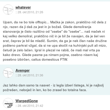
whatever
::
28. okt 2010, 21:26
Upam, da ne bo tole offtopic... Mačka je zakon, praktično nič dela z
njo, razen da ji daš za jest in jo božaš. Glede demoliranja
stanovanja je čisto različno od "osebe" do "osebe"... naš maček ni
kaj veliko demoliral, praktično nič in je bil že navajen, da je šel ven
srat, čeprav je bil še mladič. Sumim, da ga je nek član naše družine
pošteno parkrat vžgal, da si ne upa skočit na kuhinjski pult ali mizo,
četudi je zelo lačen. Igral in plezal ne rabiš, če maš mal vrta pa
kako drevo. Glede pasme pa nimam pojma, osebno nisem kaj
posebno izbirčen, cattus domesticus FTW.
Avenger
::
28. okt 2010, 21:36
Jaz lahko dam samo ta nasvet - iz legla izberi tistega, ki je najbolj
požrešen, neboječ in len, ko bo zrasel bo totalna faca.
WarpedGone
::
28. okt 2010, 21:42