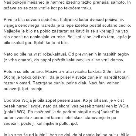
Naš pokojni mešanec je namreč izredno težko prenašal samoto. In
težave so se zato vrstile kot po tekočem traku.
Prvo je bila seveda sedežna. Italijanski leder dvosed počivalnik
višjega cenovnega razreda je iz lepe izdelka postal scufano cedilo.
Najlepše je bilo na polno zaštartat na kavč in se s kremplji na vso
silo obesit na naslonjalo za roke. Bolj kot si se jezil ob tem, lepše je
bilo skakat gor. Sploh ko te ni bilo.
Nato so bile na vrsti rože/kaktusi. Od prevrnjenih in razbitih teglov
(z vrha omare), do napol požrtih kaktusov, ko si se vrnil domov.
Potem so bile omare. Masivna vrata (visoka kakšna 2,3m, širine
50cm) je toliko odškrnil, da je prišel v sveže cunje in naredil totalni
raztur v omari. Raztrgane cunje, polne dlak. Nacufani volneni
puloverji. Ipd. sranja.
Uporaba WCja je bila zopet pesem zase. Ko je bil sam, je v čist
pesek naredil svoje, nato pa skoraj ves pesek zmetal ven iz WCja
(pokrit WC). Po možnosti je še parkrat stopil v svoj "paket" in
potem veselo z usranimi tacami letel skozi stanovanje in po
sedežni, postelji, kuhinjskem pultu, ipd.
In ko smo že pri kuhinji, boh ne daj, da bi ostalo kaj na pultu. Ali je