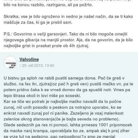
bilo na koncu razbito, raztrgano, ali pa požrto.
Skratka, vse je bilo ogroženo in vedno je našel način, da se ti kako
maščuje za čas, ki ga je prebil sam.
P.S.: Govorimo o večji garsonjeri. Tako da ni bilo mogoče omejiti
njegovega gibanja na manjši prostor. Aja, da ne govorim, da je bilo
najboljše grist in praskat prste ob 4ih zjutraj.
Valvoline
::
29. okt 2010, 13:40
U bistvu ga sploh ne rabiš pustiti samega doma. Pač če greš v
službo, na fax itn, zjutraj(oz pač h greš ven) pustiš mačko vn, pa te
potem pridno čaka k se vrneš domov da ga spustiš notr. Vmes pa
lepo štrasa okoli in lovi miše po soseski.
Kar se tiče wc potreb je najboljše mačko navadit da to počne
zunaj, nič unih posodic s peskom za notrajno uporabo, ko se
enkrat navadi zunaj pol ni panike. Zazeljeno je vsaj malenkost
zelenice okrog stanovanja(če je bajta seveda no problemo).
Glede sedeznih pa res ni pomoci, lahka prneses 1001 pripomocek
da macka nanj krampa, uporabljala bo ze, ampak slej k prej ziher
se vrze tut na sedezno, pac neizogibno(1x smo ze menjal