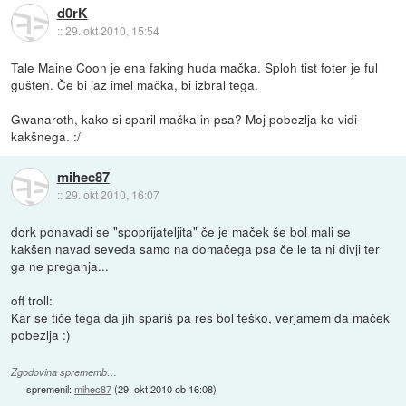
d0rK
::
29. okt 2010, 15:54
Tale Maine Coon je ena faking huda mačka. Sploh tist foter je ful
gušten. Če bi jaz imel mačka, bi izbral tega.
Gwanaroth, kako si sparil mačka in psa? Moj pobezlja ko vidi
kakšnega. :/
mihec87
::
29. okt 2010, 16:07
dork ponavadi se "spoprijateljita" če je maček še bol mali se
kakšen navad seveda samo na domačega psa če le ta ni divji ter
ga ne preganja...
off troll:
Kar se tiče tega da jih spariš pa res bol teško, verjamem da maček
pobezlja :)
Zgodovina sprememb…
spremenil:
mihec87
(
29. okt 2010 ob 16:08
)