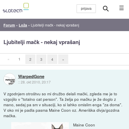
☰
Forum
»
Loža
»
Ljubitelji mačk - nekaj vprašanj
Ljubitelji mačk - nekaj vprašanj
«
1
2
3
4
»
WarpedGone
::
28. okt 2010, 20:17
V zgodnjem otroštvu so mi družbo delali mački, zgleda me je to
vzgojilo v "totalno cat person". Ta želja po mačku je že doglo z
mano, sedaj pa sm v situaciji, ko si lahko omislim enga "za doma".
V oko mi je padla pasma Maine Coon oz. Ameriška divja/gozdna
mačka.
Maine Coon