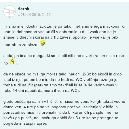
šernk
::
28. okt 2010, 21:52
mi smo imeli dosti mačk že, je pa tako imeli smo enega mačkona, ki
nam je dobesedno vse uničil v dobrem letu dni. vsak dan se je
znašel v dnevni skoraj na vrhu zaves, uporabil je vse kar je bilo
uporabno za plezat
sedaj pa imamo enega, ki se ni lotil niti ene stvari (razen moje roke
no
).
da ne skače po mizi ga moraš takoj naučit...2-3x bo skočil in grdo
letel iz nje, potem bo mir, da ne hodi na WC v bližnjo rožo ga je
treba tudi naučit (parkrat smo zakričali in se je še vedno vsak v
roku 14 dni naučil, da mora it ven na WC).
glede puščanja samih v hiši 8+ ur sicer ne vem, ker jih takrat vedno
damo ven, 4 ure pa so vsi pogosto preživeli zaklenjeni v hišo in
ponavadi se niso niti premaknili, da bi kaj uničili pa sploh ne. na
kavču ga pustiš, na kavču ga dobiš čez 3 ure ko se pretegne te
pogleda in zaspi naprej.