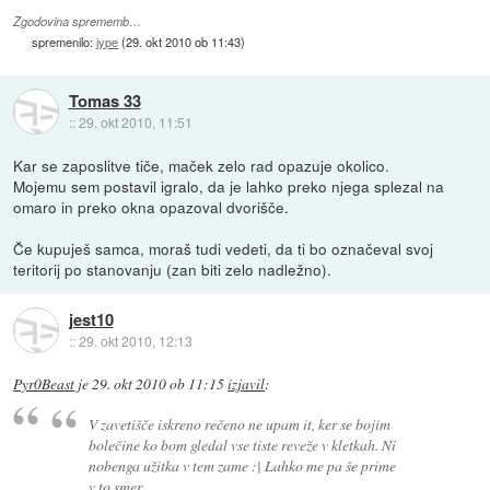
Zgodovina sprememb…
spremenilo:
jype
(
29. okt 2010 ob 11:43
)
Tomas 33
::
29. okt 2010, 11:51
Kar se zaposlitve tiče, maček zelo rad opazuje okolico.
Mojemu sem postavil igralo, da je lahko preko njega splezal na
omaro in preko okna opazoval dvorišče.
Če kupuješ samca, moraš tudi vedeti, da ti bo označeval svoj
teritorij po stanovanju (zan biti zelo nadležno).
jest10
::
29. okt 2010, 12:13
Pyr0Beast
je
29. okt 2010 ob 11:15
izjavil
:
V zavetišče iskreno rečeno ne upam it, ker se bojim
bolečine ko bom gledal vse tiste reveže v kletkah. Ni
nobenga užitka v tem zame :| Lahko me pa še prime
v to smer.