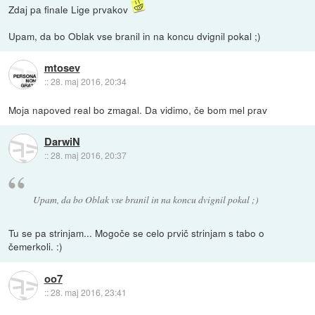
Zdaj pa finale Lige prvakov
Upam, da bo Oblak vse branil in na koncu dvignil pokal ;)
mtosev
::
28. maj 2016, 20:34
Moja napoved real bo zmagal. Da vidimo, če bom mel prav
DarwiN
::
28. maj 2016, 20:37
Upam, da bo Oblak vse branil in na koncu dvignil pokal ;)
Tu se pa strinjam... Mogoče se celo prvič strinjam s tabo o
čemerkoli. :)
oo7
::
28. maj 2016, 23:41