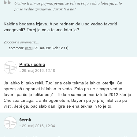
Očitno ti nimaš pojma, penali so bili in bojo vedno loterija, zato
pa so vedno zmagovali favoriti a ne?
Kakšna bedasta izjava. A po rednem delu so vedno favoriti
zmagovali? Torej je cela tekma loterija?
Zgodovina sprememb…
spremenil:
perci
(
29. maj 2016 ob 12:11
)
Pinturicchio
::
29. maj 2016, 12:18
Ja lahko bi tako rekli. Tudi ena cela tekma je lahko loterija. Če
spremljaš nogomet bi lahko to vedo. Zato pa ne zmaga vedno
favorit pa če je toliko boljši. Ti dam samo primer iz leta 2012 kjer je
Chelsea zmagal z antinogometom, Bayern pa je prej mlel vse po
vrsti. Jebi ga, pač slab dan, igra se ena tekma in to je to.
šernk
::
29. maj 2016, 12:34