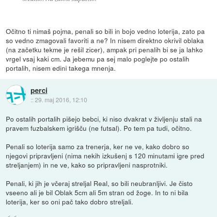
Očitno ti nimaš pojma, penali so bili in bojo vedno loterija, zato pa
so vedno zmagovali favoriti a ne? In nisem direktno okrivil oblaka
(na začetku tekme je rešil zicer), ampak pri penalih bi se ja lahko
vrgel vsaj kaki cm. Ja jebemu pa sej malo poglejte po ostalih
portalih, nisem edini takega mnenja.
perci
::
29. maj 2016, 12:10
Po ostalih portalih pišejo bebci, ki niso dvakrat v življenju stali na
pravem fuzbalskem igrišču (ne futsal). Po tem pa tudi, očitno.
Penali so loterija samo za trenerja, ker ne ve, kako dobro so
njegovi pripravljeni (nima nekih izkušenj s 120 minutami igre pred
streljanjem) in ne ve, kako so pripravljeni nasprotniki.
Penali, ki jih je včeraj streljal Real, so bili neubranljivi. Je čisto
vseeno ali je bil Oblak 5cm ali 5m stran od žoge. In to ni bila
loterija, ker so oni pač tako dobro streljali.