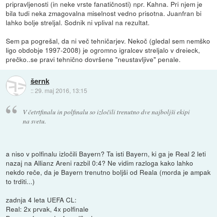
pripravljenosti (in neke vrste fanatičnosti) npr. Kahna. Pri njem je
bila tudi neka zmagovalna miselnost vedno prisotna. Juanfran bi
lahko bolje streljal. Sodnik ni vplival na rezultat.
Sem pa pogrešal, da ni več tehničarjev. Nekoč (gledal sem nemško
ligo obdobje 1997-2008) je ogromno igralcev streljalo v dreieck,
prečko..se pravi tehnično dovršene "neustavljive" penale.
šernk
::
29. maj 2016, 13:15
V četrtfinalu in polfinalu so izločili trenutno dve najboljši ekipi
na svetu.
a niso v polfinalu izločili Bayern? Ta isti Bayern, ki ga je Real 2 leti
nazaj na Allianz Areni razbil 0:4? Ne vidim razloga kako lahko
nekdo reče, da je Bayern trenutno boljši od Reala (morda je ampak
to trditi...)
zadnja 4 leta UEFA CL:
Real: 2x prvak, 4x polfinale