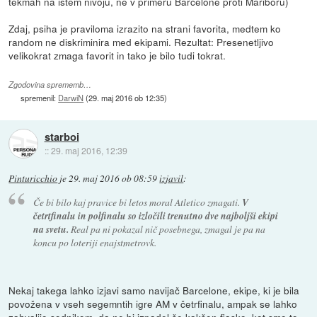
tekmah na istem nivoju, ne v primeru Barcelone proti Mariboru)
Zdaj, psiha je praviloma izrazito na strani favorita, medtem ko
random ne diskriminira med ekipami. Rezultat: Presenetljivo
velikokrat zmaga favorit in tako je bilo tudi tokrat.
Zgodovina sprememb…
spremenil:
DarwiN
(
29. maj 2016 ob 12:35
)
starboi
::
29. maj 2016, 12:39
Pinturicchio
je
29. maj 2016 ob 08:59
izjavil
:
Če bi bilo kaj pravice bi letos moral Atletico zmagati.
V
četrtfinalu in polfinalu so izločili trenutno dve najboljši ekipi
na svetu.
Real pa ni pokazal nič posebnega, zmagal je pa na
koncu po loteriji enajstmetrovk.
Nekaj takega lahko izjavi samo navijač Barcelone, ekipe, ki je bila
povožena v vseh segemntih igre AM v četrfinalu, ampak se lahko
zahvalijo sodnikom, da ne bi izpadel še kakšen fiasko, kot smo to