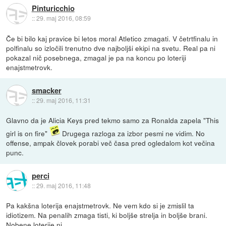
Pinturicchio
::
29. maj 2016, 08:59
Če bi bilo kaj pravice bi letos moral Atletico zmagati. V četrtfinalu in
polfinalu so izločili trenutno dve najboljši ekipi na svetu. Real pa ni
pokazal nič posebnega, zmagal je pa na koncu po loteriji
enajstmetrovk.
smacker
::
29. maj 2016, 11:31
Glavno da je Alicia Keys pred tekmo samo za Ronalda zapela "This
girl is on fire"
Drugega razloga za izbor pesmi ne vidim. No
offense, ampak človek porabi več časa pred ogledalom kot večina
punc.
perci
::
29. maj 2016, 11:48
Pa kakšna loterija enajstmetrovk. Ne vem kdo si je zmislil ta
idiotizem. Na penalih zmaga tisti, ki boljše strelja in boljše brani.
Nobene loterije ni.