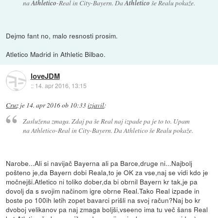
na
Athletico
-Real in City-Bayern. Da
Athletico
še Realu pokaže.
Dejmo fant no, malo resnosti prosim.
Atletico Madrid in Athletic Bilbao.
loveJDM
::
14. apr 2016, 13:15
Cruz
je
14. apr 2016 ob 10:33
izjavil
:
Zaslužena zmaga. Zdaj pa še Real naj izpade pa je to to. Upam
na Athletico-Real in City-Bayern. Da Athletico še Realu pokaže.
Narobe...Ali si navijač Bayerna ali pa Barce,druge ni...Najbolj
pošteno je,da Bayern dobi Reala,to je OK za vse,naj se vidi kdo je
močnejši.Atletico ni toliko dober,da bi obrnil Bayern kr tak,je pa
dovolj da s svojim načinom igre obrne Real.Tako Real izpade in
boste po 100ih letih zopet bavarci prišli na svoj račun?Naj bo kr
dvoboj velikanov pa naj zmaga boljši,vseeno ima tu več šans Real