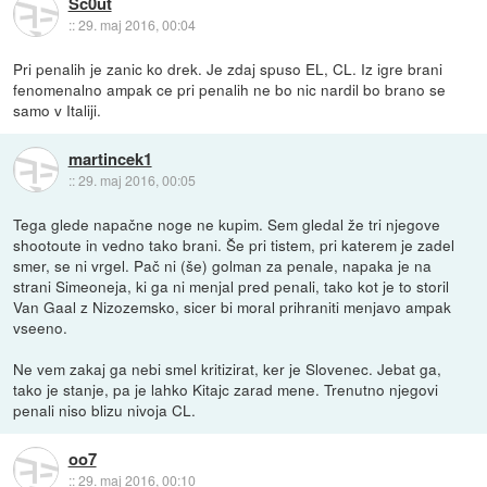
Sc0ut
::
29. maj 2016, 00:04
Pri penalih je zanic ko drek. Je zdaj spuso EL, CL. Iz igre brani
fenomenalno ampak ce pri penalih ne bo nic nardil bo brano se
samo v Italiji.
martincek1
::
29. maj 2016, 00:05
Tega glede napačne noge ne kupim. Sem gledal že tri njegove
shootoute in vedno tako brani. Še pri tistem, pri katerem je zadel
smer, se ni vrgel. Pač ni (še) golman za penale, napaka je na
strani Simeoneja, ki ga ni menjal pred penali, tako kot je to storil
Van Gaal z Nizozemsko, sicer bi moral prihraniti menjavo ampak
vseeno.
Ne vem zakaj ga nebi smel kritizirat, ker je Slovenec. Jebat ga,
tako je stanje, pa je lahko Kitajc zarad mene. Trenutno njegovi
penali niso blizu nivoja CL.
oo7
::
29. maj 2016, 00:10