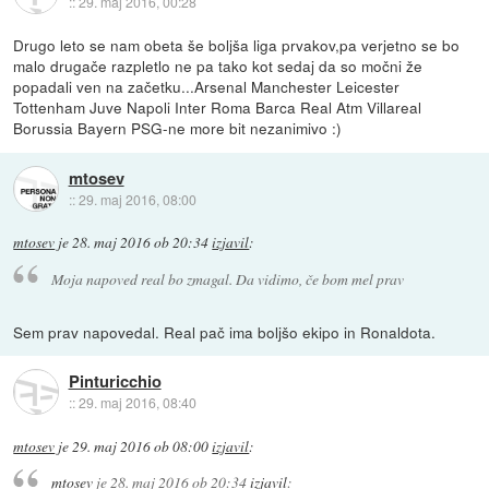
::
29. maj 2016, 00:28
Drugo leto se nam obeta še boljša liga prvakov,pa verjetno se bo
malo drugače razpletlo ne pa tako kot sedaj da so močni že
popadali ven na začetku...Arsenal Manchester Leicester
Tottenham Juve Napoli Inter Roma Barca Real Atm Villareal
Borussia Bayern PSG-ne more bit nezanimivo :)
mtosev
::
29. maj 2016, 08:00
mtosev
je
28. maj 2016 ob 20:34
izjavil
:
Moja napoved real bo zmagal. Da vidimo, če bom mel prav
Sem prav napovedal. Real pač ima boljšo ekipo in Ronaldota.
Pinturicchio
::
29. maj 2016, 08:40
mtosev
je
29. maj 2016 ob 08:00
izjavil
:
mtosev
je
28. maj 2016 ob 20:34
izjavil
: