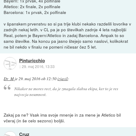
Bayern: 1x prvak, 4x polfinale
Atletico: 2x finale, 2x polfinale
Barcelona: 1x prvak, 2x polfinale
v španskem prvenstvu so si pa trije klubi nekako razdelili lovorike v
zadnjih nekaj letih. v CL pa je po številkah zadnje 4 leta najboljši
Real, potem je Bayern/Atletico in zadaj Barcelona. Ampak to so
samo številke. Na koncu pa jasno štejejo samo naslovi, kolikokrat
ne bil nekdo v finalu ne pomeni ničesar čez 5 let.
Pinturicchio
::
29. maj 2016, 13:33
Dr_M
je
29. maj 2016 ob 12:50
izjavil
:
Nikakor ne mores rect, da je zmagala slabsa ekipa, ker to je res
najvecja neumnost.
Zakaj pa ne? Vsak ima svoje mnenje in za mene je Atletico bil
včeraj (in še celo sezono) boljši.
Cruz