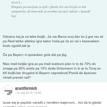
za en k...
Drugače pa navijam za njih v finalu, ker oni dvojni so tak
antipatični, da bom tudi za avtobus navijal, takisto v španski
ligi.
Odvisno kaj je za tebe boljši...če ma Barca svoj dan ko ji gre res ali
pa Real lahko atletico igra kakor hoče,pa če so vsi v kazenskem
bodo zgubili,tak je.
Če pa Bayern ni sposoben gola dat pa jbg.
Niso imeli boljše igre,so pa imeli svetovni plan in to že 70% do
zmage,pa 20% sreče pa 10% doda Griezmann in to je to.Torej so
bili boljši,ker drugače bi Bayern napredoval.Praviš da špancev
nimaš preveč rad?
gruntfürmich
::
5. maj 2016, 14:50
isuse kaj je pepček naredil z nemškim bajernom... kot da bi gledal
angleško ekipo, sami zamorci.