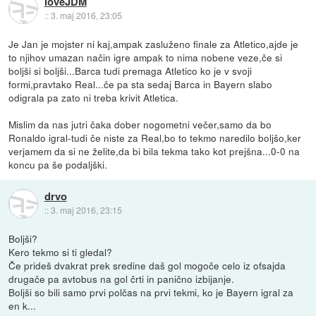
loveJDM
::
3. maj 2016, 23:05
Je Jan je mojster ni kaj,ampak zasluženo finale za Atletico,ajde je
to njihov umazan način igre ampak to nima nobene veze,če si
boljši si boljši...Barca tudi premaga Atletico ko je v svoji
formi,pravtako Real...če pa sta sedaj Barca in Bayern slabo
odigrala pa zato ni treba krivit Atletica.
Mislim da nas jutri čaka dober nogometni večer,samo da bo
Ronaldo igral-tudi če niste za Real,bo to tekmo naredilo boljšo,ker
verjamem da si ne želite,da bi bila tekma tako kot prejšna...0-0 na
koncu pa še podaljški.
drvo
::
3. maj 2016, 23:15
Boljši?
Kero tekmo si ti gledal?
Če prideš dvakrat prek sredine daš gol mogoče celo iz ofsajda
drugače pa avtobus na gol črti in panično izbijanje.
Boljši so bili samo prvi polčas na prvi tekmi, ko je Bayern igral za
en k...