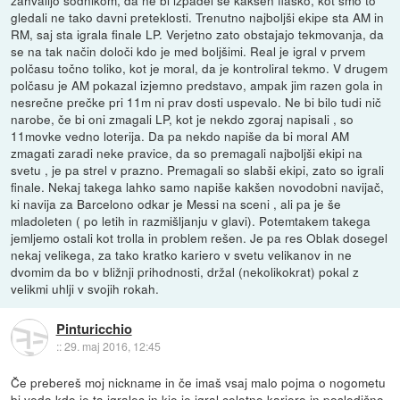
gledali ne tako davni preteklosti. Trenutno najboljši ekipe sta AM in
RM, saj sta igrala finale LP. Verjetno zato obstajajo tekmovanja, da
se na tak način določi kdo je med boljšimi. Real je igral v prvem
polčasu točno toliko, kot je moral, da je kontroliral tekmo. V drugem
polčasu je AM pokazal izjemno predstavo, ampak jim razen gola in
nesrečne prečke pri 11m ni prav dosti uspevalo. Ne bi bilo tudi nič
narobe, če bi oni zmagali LP, kot je nekdo zgoraj napisali , so
11movke vedno loterija. Da pa nekdo napiše da bi moral AM
zmagati zaradi neke pravice, da so premagali najboljši ekipi na
svetu , je pa strel v prazno. Premagali so slabši ekipi, zato so igrali
finale. Nekaj takega lahko samo napiše kakšen novodobni navijač,
ki navija za Barcelono odkar je Messi na sceni , ali pa je še
mladoleten ( po letih in razmišljanju v glavi). Potemtakem takega
jemljemo ostali kot trolla in problem rešen. Je pa res Oblak dosegel
nekaj velikega, za tako kratko kariero v svetu velikanov in ne
dvomim da bo v bližnji prihodnosti, držal (nekolikokrat) pokal z
velikmi uhlji v svojih rokah.
Pinturicchio
::
29. maj 2016, 12:45
Če prebereš moj nickname in če imaš vsaj malo pojma o nogometu
bi vedo kdo je ta igralec in kje je igral celotno kariero in posledično