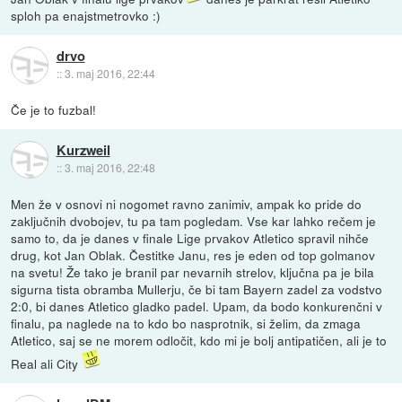
sploh pa enajstmetrovko :)
drvo
::
3. maj 2016, 22:44
Če je to fuzbal!
Kurzweil
::
3. maj 2016, 22:48
Men že v osnovi ni nogomet ravno zanimiv, ampak ko pride do
zaključnih dvobojev, tu pa tam pogledam. Vse kar lahko rečem je
samo to, da je danes v finale Lige prvakov Atletico spravil nihče
drug, kot Jan Oblak. Čestitke Janu, res je eden od top golmanov
na svetu! Že tako je branil par nevarnih strelov, ključna pa je bila
sigurna tista obramba Mullerju, če bi tam Bayern zadel za vodstvo
2:0, bi danes Atletico gladko padel. Upam, da bodo konkurenčni v
finalu, pa naglede na to kdo bo nasprotnik, si želim, da zmaga
Atletico, saj se ne morem odločit, kdo mi je bolj antipatičen, ali je to
Real ali City