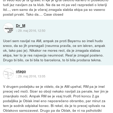
tudi jaz navijam za ta klub. Ne da se mi pa več razpredati o loteriji
itd..., vem samo da je včeraj zmagala slabša ekipa pa so vseeno
postali prvaki. Tako da.... Case closed
Dr_M
::
29. maj 2016, 12:50
Uceri sem navijal na AM, ampak ze proti Bayernu so imeli hudo
sreco, da so jih premagali (neumna pravila, ce sm iskren, ampak
ok, tako pac je). Nikakor ne mores rect, da je zmagala slabsa
ekipa, ker to je res najvecja neumnost. Real je zmagal posteno.
Drugo bi bilo, ce bi bila to barcelona, to bi bila prodana tekma.
otago
::
29. maj 2016, 13:05
V drugem podaljsku se je videlo, da je AM upehal, RM pa je imel
precej več moči. Sicer so oboji nekako navijali za penale, ker jim je
zmanjkalo moči. Ampak RM se je vsaj trudil. Proti koncu 2.ga
podaljška je Oblak imel eno neposrečeno obrambo, par minut za
tem je sodnik odpiskal konec. Bi rekel, da je to precej vplivalo na
Oblakovo samozavest. Drugo pa da Oblak, še ni na psihološki