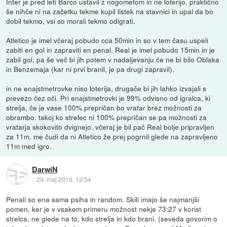
Inter je pred leti Barco ustavil z nogometom in ne loterijo. praktično
še nihče ni na začetku tekme kupil listek na stavnici in upal da bo
dobil tekmo, vsi so morali tekmo odigrati.
Atletico je imel včeraj pobudo cca 50min in so v tem času uspeli
zabiti en gol in zapraviti en penal. Real je imel pobudo 15min in je
zabil gol, pa še več bi jih potem v nadaljevanju če ne bi bilo Oblaka
in Benzemaja (kar ni prvi branil, je pa drugi zapravil).
in ne enajstmetrovke niso loterija, drugače bi jih lahko izvajali s
prevezo čez oči. Pri enajstmetrovki je 99% odvisno od igralca, ki
strelja, če je vase 100% prepričan bo vratar brez možnosti za
obrambo. takoj ko strelec ni 100% prepričan se pa možnosti za
vratarja skokovito dvignejo. včeraj je bil pač Real bolje pripravljen
za 11m. me čudi da ni Atletico že prej pogrnil glede na zapravljeno
11m med igro.
DarwiN
::
29. maj 2016, 12:34
Penali so ena sama psiha in random. Skili imajo še najmanjši
pomen, ker je v vsakem primeru možnost nekje 73:27 v korist
strelca, ne glede na to, kdo strelja in kdo brani. (seveda govorim o