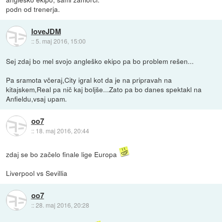
podn od trenerja.
loveJDM
::
5. maj 2016, 15:00
Sej zdaj bo mel svojo angleško ekipo pa bo problem rešen...
Pa sramota včeraj,City igral kot da je na pripravah na
kitajskem,Real pa nič kaj boljše...Zato pa bo danes spektakl na
Anfieldu,vsaj upam.
oo7
::
18. maj 2016, 20:44
zdaj se bo začelo finale lige Europa
Liverpool vs Sevillia
oo7
::
28. maj 2016, 20:28