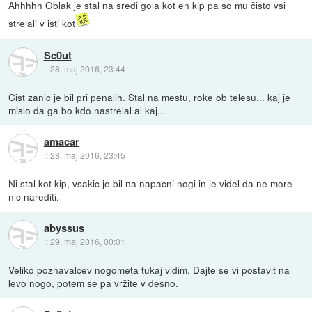
Ahhhhh Oblak je stal na sredi gola kot en kip pa so mu čisto vsi
strelali v isti kot
Sc0ut
::
28. maj 2016, 23:44
Cist zanic je bil pri penalih. Stal na mestu, roke ob telesu... kaj je
mislo da ga bo kdo nastrelal al kaj...
amacar
::
28. maj 2016, 23:45
Ni stal kot kip, vsakic je bil na napacni nogi in je videl da ne more
nic narediti.
abyssus
::
29. maj 2016, 00:01
Veliko poznavalcev nogometa tukaj vidim. Dajte se vi postavit na
levo nogo, potem se pa vržite v desno.