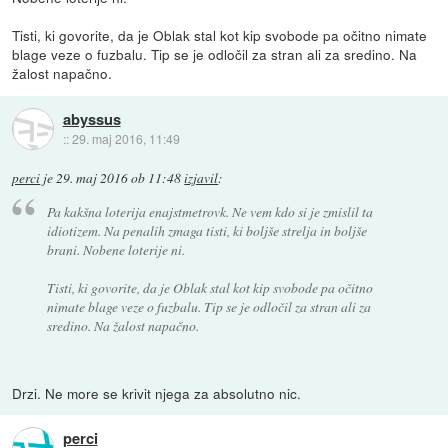
Tisti, ki govorite, da je Oblak stal kot kip svobode pa očitno nimate
blage veze o fuzbalu. Tip se je odločil za stran ali za sredino. Na
žalost napačno.
abyssus
::
29. maj 2016, 11:49
perci
je
29. maj 2016 ob 11:48
izjavil
:
Pa kakšna loterija enajstmetrovk. Ne vem kdo si je zmislil ta
idiotizem. Na penalih zmaga tisti, ki boljše strelja in boljše
brani. Nobene loterije ni.
Tisti, ki govorite, da je Oblak stal kot kip svobode pa očitno
nimate blage veze o fuzbalu. Tip se je odločil za stran ali za
sredino. Na žalost napačno.
Drzi. Ne more se krivit njega za absolutno nic.
perci