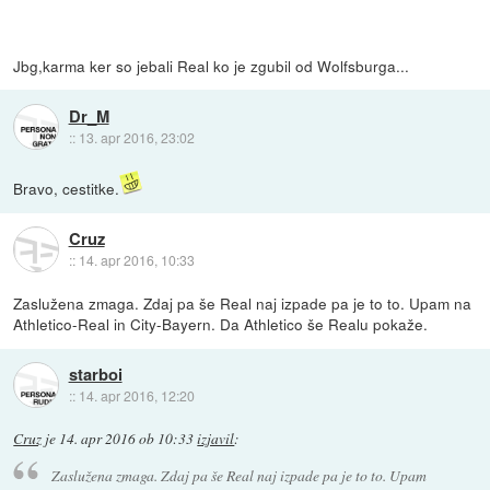
Jbg,karma ker so jebali Real ko je zgubil od Wolfsburga...
Dr_M
::
13. apr 2016, 23:02
Bravo, cestitke.
Cruz
::
14. apr 2016, 10:33
Zaslužena zmaga. Zdaj pa še Real naj izpade pa je to to. Upam na
Athletico-Real in City-Bayern. Da Athletico še Realu pokaže.
starboi
::
14. apr 2016, 12:20
Cruz
je
14. apr 2016 ob 10:33
izjavil
:
Zaslužena zmaga. Zdaj pa še Real naj izpade pa je to to. Upam