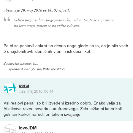
abyssus
je
29. maj 2016 ob 00:01
izjavil
:
Veliko poznavalcev nogometa tukaj vidim. Dajte se vi postavit
na levo nogo, potem se pa vržite v desno.
Pa bi se postavil enkrat na desno nogo glede na to, da je bilo vseh
5 enajstemtrovk identičnih v en in isti desni kot.
Zgodovina sprememb…
spremenil:
oo7
(
29. maj 2016 ob 00:12
)
perci
::
29. maj 2016, 00:14
Vsi realovi penali so bili izvedeni izredno dobro. Enako velja za
Atleticove razen seveda Juanfranovega. Zelo težko bi katerikoli
golman karkoli naredil pri takem izvajanju.
loveJDM