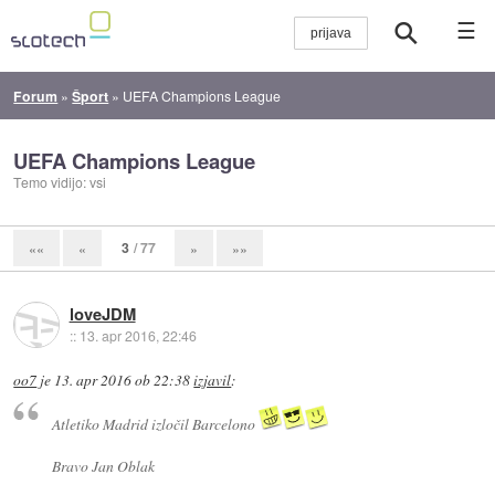
☰
Forum
»
Šport
»
UEFA Champions League
UEFA Champions League
Temo vidijo: vsi
3
/ 77
««
«
»
»»
loveJDM
::
13. apr 2016, 22:46
oo7
je
13. apr 2016 ob 22:38
izjavil
:
Atletiko Madrid izločil Barcelono
Bravo Jan Oblak