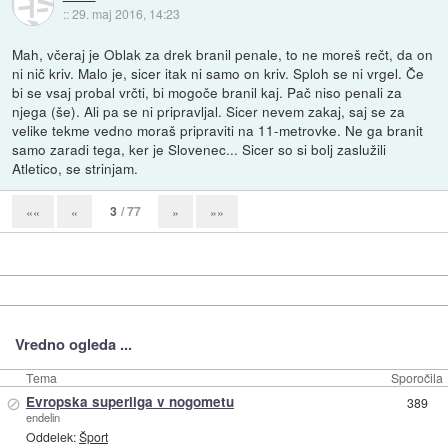
::
29. maj 2016, 14:23
Mah, včeraj je Oblak za drek branil penale, to ne moreš rečt, da on
ni nič kriv. Malo je, sicer itak ni samo on kriv. Sploh se ni vrgel. Če
bi se vsaj probal vrčti, bi mogoče branil kaj. Pač niso penali za
njega (še). Ali pa se ni pripravljal. Sicer nevem zakaj, saj se za
velike tekme vedno moraš pripraviti na 11-metrovke. Ne ga branit
samo zaradi tega, ker je Slovenec... Sicer so si bolj zaslužili
Atletico, se strinjam.
3
/ 77
««
«
»
»»
Vredno ogleda ...
Tema
Sporočila
⊘
Evropska superliga v nogometu
389
endelin
Oddelek:
Šport