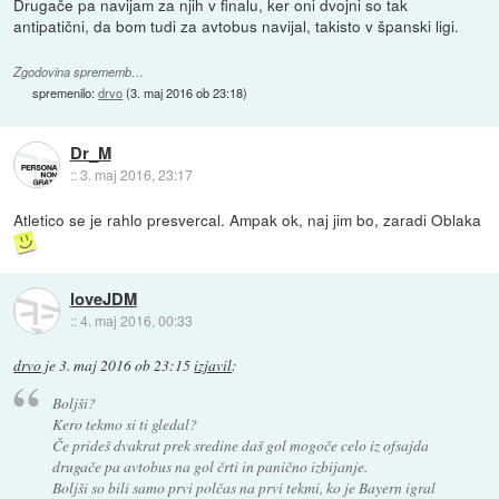
Drugače pa navijam za njih v finalu, ker oni dvojni so tak
antipatični, da bom tudi za avtobus navijal, takisto v španski ligi.
Zgodovina sprememb…
spremenilo:
drvo
(
3. maj 2016 ob 23:18
)
Dr_M
::
3. maj 2016, 23:17
Atletico se je rahlo presvercal. Ampak ok, naj jim bo, zaradi Oblaka
loveJDM
::
4. maj 2016, 00:33
drvo
je
3. maj 2016 ob 23:15
izjavil
:
Boljši?
Kero tekmo si ti gledal?
Če prideš dvakrat prek sredine daš gol mogoče celo iz ofsajda
drugače pa avtobus na gol črti in panično izbijanje.
Boljši so bili samo prvi polčas na prvi tekmi, ko je Bayern igral