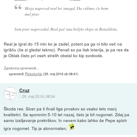
Moja napoved real bo zmagal. Da vidimo, če bom
mel prav
Sem prav napovedal. Real pač ima boljšo ekipo in Ronaldota.
Real je igral do 15 min ko je zadel, potem pa ga ni bilo več na
igrišču (če si gledal tekmo). Penali so pa itak loterija, je pa res da
je Oblak čisto pri vseh strelih obstal ko kip svobode.
Zgodovina sprememb…
spremenil:
Pinturicchio
(
29. maj 2016 ob 08:41
)
Cruz
::
29. maj 2016, 08:54
Škoda res. Sicer pa ti finali lige prvakov so vsako leto manj
kvalitetni. Se spomnim 5-10 let nazaj, tisto je bil nogomet. Zdaj pa
samo izsiljevanje prekrškov. In nevem kako lahko še Pepe sploh
igra nogomet. Tip je abnormalen.