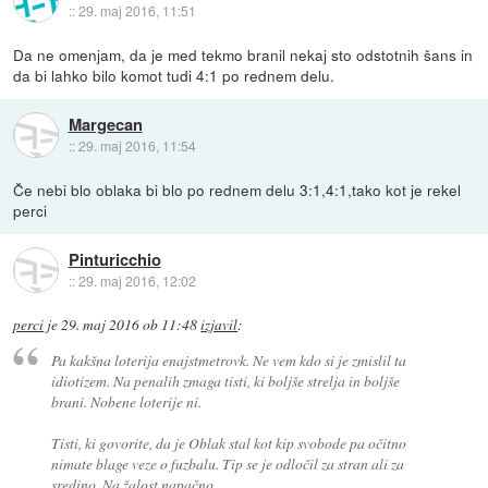
::
29. maj 2016, 11:51
Da ne omenjam, da je med tekmo branil nekaj sto odstotnih šans in
da bi lahko bilo komot tudi 4:1 po rednem delu.
Margecan
::
29. maj 2016, 11:54
Če nebi blo oblaka bi blo po rednem delu 3:1,4:1,tako kot je rekel
perci
Pinturicchio
::
29. maj 2016, 12:02
perci
je
29. maj 2016 ob 11:48
izjavil
:
Pa kakšna loterija enajstmetrovk. Ne vem kdo si je zmislil ta
idiotizem. Na penalih zmaga tisti, ki boljše strelja in boljše
brani. Nobene loterije ni.
Tisti, ki govorite, da je Oblak stal kot kip svobode pa očitno
nimate blage veze o fuzbalu. Tip se je odločil za stran ali za
sredino. Na žalost napačno.