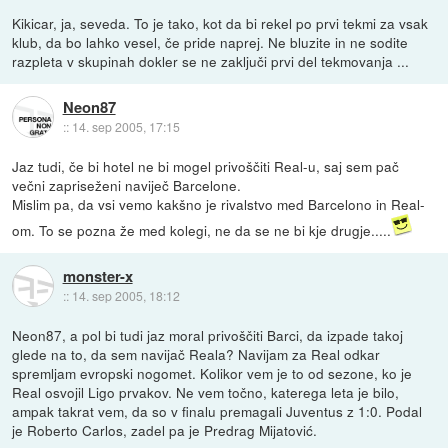
Kikicar, ja, seveda. To je tako, kot da bi rekel po prvi tekmi za vsak
klub, da bo lahko vesel, če pride naprej. Ne bluzite in ne sodite
razpleta v skupinah dokler se ne zaključi prvi del tekmovanja ...
Neon87
::
14. sep 2005, 17:15
Jaz tudi, če bi hotel ne bi mogel privoščiti Real-u, saj sem pač
večni zapriseženi naviječ Barcelone.
Mislim pa, da vsi vemo kakšno je rivalstvo med Barcelono in Real-
om. To se pozna že med kolegi, ne da se ne bi kje drugje.....
monster-x
::
14. sep 2005, 18:12
Neon87, a pol bi tudi jaz moral privoščiti Barci, da izpade takoj
glede na to, da sem navijač Reala? Navijam za Real odkar
spremljam evropski nogomet. Kolikor vem je to od sezone, ko je
Real osvojil Ligo prvakov. Ne vem točno, katerega leta je bilo,
ampak takrat vem, da so v finalu premagali Juventus z 1:0. Podal
je Roberto Carlos, zadel pa je Predrag Mijatović.