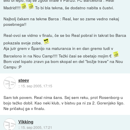
Bilo bi lepo, naj se zgodi finale v Parizu: FC Barcelona : Real
Madrid!!!!
To bi bla tekma, še dodatno nabita s čustvi.
Najbolj čakam na tekme Barca : Real, ker so zame vedno nekaj
posebnega!!
Real-ovci se vidmo v finalu, če se bo Real pobral in takrat bo Barca
pokazala svoje zobe.
Aja jutr grem v Španijo na maturanca in en dan gremo tudi v
Barcelono in na Nou Camp!!!! Težki časi se obetajo mojim €
Bom vzel lopato zravn pa bom skopal en del "božje trave" na Nou
Campu :P
steev
::
15. sep 2005, 17:15
Sam tok povem. Real nima šans. Sej sem reku, prot Rosenborg-u
bojo težko dobil. Kao neki klub, v bistvu pa ni za 2. Gorenjsko ligo.
Ne pričakuj ga v finalu.
Vikking
::
15. sep 2005, 17:21