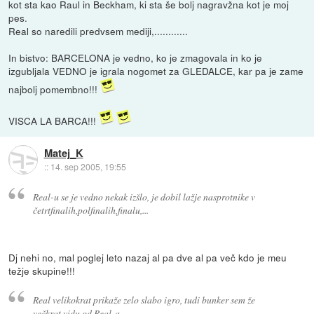
kot sta kao Raul in Beckham, ki sta še bolj nagravžna kot je moj
pes.
Real so naredili predvsem mediji,............
In bistvo: BARCELONA je vedno, ko je zmagovala in ko je
izgubljala VEDNO je igrala nogomet za GLEDALCE, kar pa je zame
najbolj pomembno!!!
VISCA LA BARCA!!!
Matej_K
::
14. sep 2005, 19:55
Real-u se je vedno nekak izšlo, je dobil lažje nasprotnike v
četrtfinalih,polfinalih,finalu,...
Dj nehi no, mal poglej leto nazaj al pa dve al pa več kdo je meu
težje skupine!!!
Real velikokrat prikaže zelo slabo igro, tudi bunker sem že
večkrat vidu od Real-a