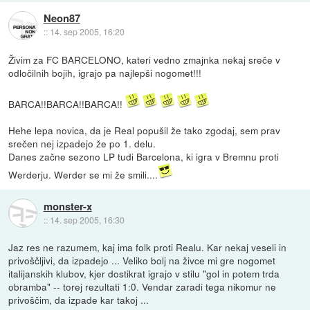
Neon87
::
14. sep 2005, 16:20
Živim za FC BARCELONO, kateri vedno zmajnka nekaj sreče v
odločilnih bojih, igrajo pa najlepši nogomet!!!
BARCA!!BARCA!!BARCA!!
Hehe lepa novica, da je Real popušil že tako zgodaj, sem prav
srečen nej izpadejo že po 1. delu.
Danes začne sezono LP tudi Barcelona, ki igra v Bremnu proti
Werderju. Werder se mi že smili....
monster-x
::
14. sep 2005, 16:30
Jaz res ne razumem, kaj ima folk proti Realu. Kar nekaj veseli in
privoščljivi, da izpadejo ... Veliko bolj na živce mi gre nogomet
italijanskih klubov, kjer dostikrat igrajo v stilu "gol in potem trda
obramba" -- torej rezultati 1:0. Vendar zaradi tega nikomur ne
privoščim, da izpade kar takoj ...