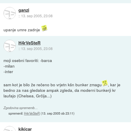
ganzi
::
13. sep 2005, 23:08
upanje umre zadnje
H4rVeSteR
::
13. sep 2005, 23:08
moji osebni favoriti: -barca
-milan
-inter
sam kot je bilo že rečeno bo vrjetn kšn bunker zmagu
, kar je
bedno za nas gledalce ampak zgleda, da moderni bunkerji kr
laufajo (Chelsea, Grčija...)
Zgodovina sprememb…
spremenil:
H4rVeSteR
(
13. sep 2005 ob 23:11
)
kikicar