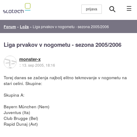
☰
Forum
»
Loža
»
Liga prvakov v nogometu - sezona 2005/2006
Liga prvakov v nogometu - sezona 2005/2006
monster-x
::
13. sep 2005, 18:16
Torej danes se začenja najbolj elitno tekmovanje v nogometu na
stari celini. Skupine:
Skupina A:
Bayern München (Nem)
Juventus (Ita)
Club Brugge (Bel)
Rapid Dunaj (Avt)