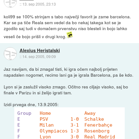
::
13. sep 2005, 23:13
koli99 se 100% strinjam s tabo največji favorit je zame barcelona.
Kar se pa tiče Reala sem vedel da bo nekaj takega kot se je
zgodilo saj tudi v domačem prvenstvu niso blesteli in bojo lahko
veseli če bojo prišli v drugi krog.
Alexius Heristalski
::
14. sep 2005, 09:09
Jaz navijam, da bi zmagal tisti, ki igra očem najbolj prijeten
napadalen nogomet, recimo lani ga je igrala Barcelona, pa še kdo.
Lyon si je zaslužil visoko zmago. Očitno res ciljajo visoko, saj bo
finale v Parizu in si želijo igrati tam.
Izidi prvega dne, 13.9.2005:
Group
Home		Away		
E
PSV	   1-0	Schalke	 	
E
Milan	   
F
Olympiaco
F
Lyon	   3