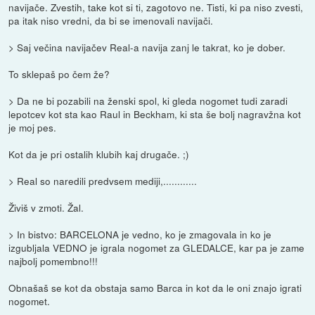
navijače. Zvestih, take kot si ti, zagotovo ne. Tisti, ki pa niso zvesti,
pa itak niso vredni, da bi se imenovali navijači.
> Saj večina navijačev Real-a navija zanj le takrat, ko je dober.
To sklepaš po čem že?
> Da ne bi pozabili na ženski spol, ki gleda nogomet tudi zaradi
lepotcev kot sta kao Raul in Beckham, ki sta še bolj nagravžna kot
je moj pes.
Kot da je pri ostalih klubih kaj drugače. ;)
> Real so naredili predvsem mediji,............
Živiš v zmoti. Žal.
> In bistvo: BARCELONA je vedno, ko je zmagovala in ko je
izgubljala VEDNO je igrala nogomet za GLEDALCE, kar pa je zame
najbolj pomembno!!!
Obnašaš se kot da obstaja samo Barca in kot da le oni znajo igrati
nogomet.