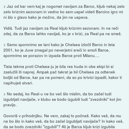
> Jaz od kar vem kaj je nogomet navijam za Barco, kljub nekaj zelo
zelo kriznim sezonam in vedno ko sem uspel videti Barcino igro mi
ni šlo v glavo kako je možno, da jim ne uspeva.
Vidiš. Tudi jaz navijam za Real kljub kriznim sezonam. In ne reči
zdej, da za Barco lahko navijaš, ko je v krizi, za Real pa ne smeš.
> Samo spomnimo se lani kako je Chelsea izločil Barco in leta
2001, ko je Juve zmagal po neverjetni sreči in smoli Barce,
spomnimo se porazov in izpada Barce proti Milanu....
Tista tekma proti Chelsea-ju je bila res huda in obe ekipi bi si
zaslužili iti naprej. Ampak pač takrat je bil Chelsea za odtenek
boljši od Barce, kar pa ne pomeni, da so po krivici izpadli, kakor ti
napihuješ stvari.
> No sedaj, ko Real-u ne bo več šlo mislim, da bo začel tudi
izgubljati navijače, v klubu se bodo izgubili tudi "zvezdniki" kot jim
pravijo.
Govoriš v prihodnjiku. Ne vem, zakaj to počneš. Kako veš, da mu
ne bo šlo in kako veš, da bo začel izgubljati navijače? In kako veš,
da se bodo zvezdniki "izgubili"? Ali je Barca kljub krizi izgubila