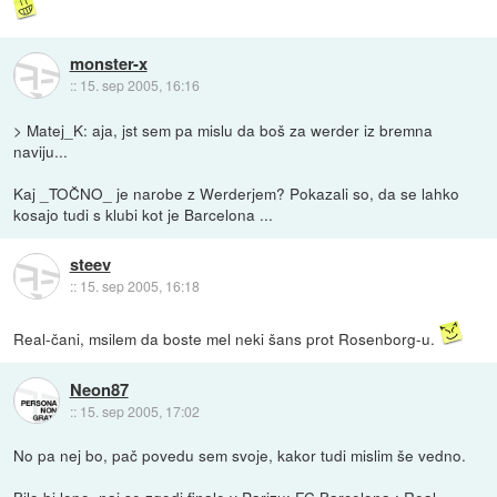
monster-x
::
15. sep 2005, 16:16
> Matej_K: aja, jst sem pa mislu da boš za werder iz bremna
naviju...
Kaj _TOČNO_ je narobe z Werderjem? Pokazali so, da se lahko
kosajo tudi s klubi kot je Barcelona ...
steev
::
15. sep 2005, 16:18
Real-čani, msilem da boste mel neki šans prot Rosenborg-u.
Neon87
::
15. sep 2005, 17:02
No pa nej bo, pač povedu sem svoje, kakor tudi mislim še vedno.