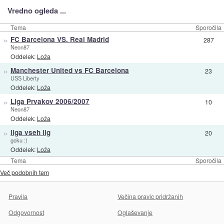
Vredno ogleda ...
Tema
Sporočila
»
FC Barcelona VS. Real Madrid
287
Neon87
Oddelek:
Loža
»
Manchester United vs FC Barcelona
23
USS Liberty
Oddelek:
Loža
»
Liga Prvakov 2006/2007
10
Neon87
Oddelek:
Loža
»
liga vseh lig
20
goku :)
Oddelek:
Loža
Tema
Sporočila
Več podobnih tem
Pravila
Večina pravic pridržanih
Odgovornost
Oglaševanje