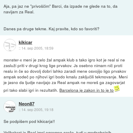
Aja, pa jaz ne "privoščim" Barci, da izpade ne glede na to, da
navijam za Real.
Danes pa druge tekme. Kaj pravite, kdo so favoriti?
kikicar
::
14. sep 2005, 18:59
monster-x meni je zelo žal ampak klub s tako igro kot je real si ne
zasluži priti v drugi krog lige prvakov. Js osebno nimam nič proti
realu in če so dovolj dobri lahko zaradi mene osvojijo ligo prvakov
ampak sodeč po njihovi igri bodo kmalu zaključili tekmovanje. Meni
je jasno da ljudje navijajo za Real ampak ne moreš ga zagovarjat
pri tako slabi igri in rezultatih.
Barcelona je zakon in to je to
Neon87
::
14. sep 2005, 19:18
Se podpišem pod kikicarja!!
Velikokrat je Real imel ogromno sreče, tudi v medsebojnih