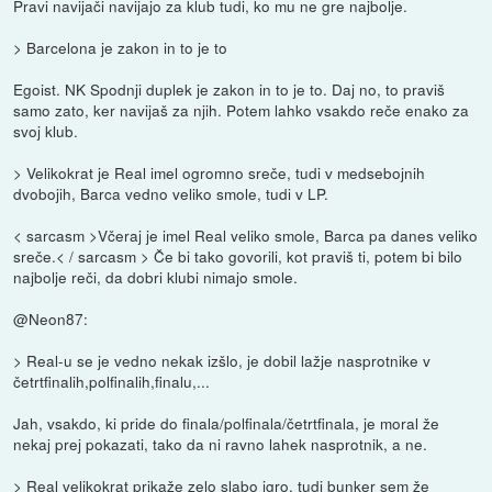
Pravi navijači navijajo za klub tudi, ko mu ne gre najbolje.
> Barcelona je zakon in to je to
Egoist. NK Spodnji duplek je zakon in to je to. Daj no, to praviš
samo zato, ker navijaš za njih. Potem lahko vsakdo reče enako za
svoj klub.
> Velikokrat je Real imel ogromno sreče, tudi v medsebojnih
dvobojih, Barca vedno veliko smole, tudi v LP.
< sarcasm >Včeraj je imel Real veliko smole, Barca pa danes veliko
sreče.< / sarcasm > Če bi tako govorili, kot praviš ti, potem bi bilo
najbolje reči, da dobri klubi nimajo smole.
@Neon87:
> Real-u se je vedno nekak izšlo, je dobil lažje nasprotnike v
četrtfinalih,polfinalih,finalu,...
Jah, vsakdo, ki pride do finala/polfinala/četrtfinala, je moral že
nekaj prej pokazati, tako da ni ravno lahek nasprotnik, a ne.
> Real velikokrat prikaže zelo slabo igro, tudi bunker sem že