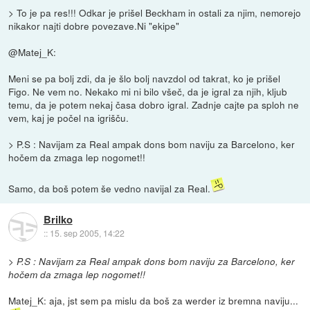
> To je pa res!!! Odkar je prišel Beckham in ostali za njim, nemorejo
nikakor najti dobre povezave.Ni "ekipe"
@Matej_K:
Meni se pa bolj zdi, da je šlo bolj navzdol od takrat, ko je prišel
Figo. Ne vem no. Nekako mi ni bilo všeč, da je igral za njih, kljub
temu, da je potem nekaj časa dobro igral. Zadnje cajte pa sploh ne
vem, kaj je počel na igrišču.
> P.S : Navijam za Real ampak dons bom naviju za Barcelono, ker
hočem da zmaga lep nogomet!!
Samo, da boš potem še vedno navijal za Real.
Brilko
::
15. sep 2005, 14:22
> P.S : Navijam za Real ampak dons bom naviju za Barcelono, ker
hočem da zmaga lep nogomet!!
Matej_K: aja, jst sem pa mislu da boš za werder iz bremna naviju...