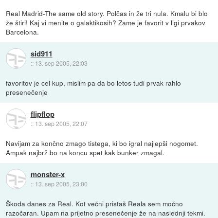
Real Madrid-The same old story. Polčas in že tri nula. Kmalu bi blo
že štiri! Kaj vi menite o galaktikosih? Zame je favorit v ligi prvakov
Barcelona.
sid911
::
13. sep 2005, 22:03
favoritov je cel kup, mislim pa da bo letos tudi prvak rahlo
presenečenje
flipflop
::
13. sep 2005, 22:07
Navijam za končno zmago tistega, ki bo igral najlepši nogomet.
Ampak najbrž bo na koncu spet kak bunker zmagal.
monster-x
::
13. sep 2005, 23:00
Škoda danes za Real. Kot večni pristaš Reala sem močno
razočaran. Upam na prijetno presenečenje že na naslednji tekmi.