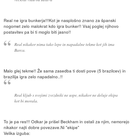
Real ne igra bunkerja!!!Kot je nasplošno znano za španski
nogomet zelo malokrat kdo igra bunker!! Vsaj poglej njihovo
postavitev pa bi ti moglo biti jasno!!
Real nikakor nima tako lepe in napadalne tekme kot jih ima
Barca.
Malo glej tekme!! Že sama zasedba ti dosti pove (5 brazilcev) in
brazilija igra zelo napadalno..!!
Real kljub s svojimi zvezdniki ne uspe, nikakor ne deluje ekipa
kot bi morala.
To je pa res!!! Odkar je prišel Beckham in ostali za njim, nemorejo
nikakor najti dobre povezave.Ni "ekipe"
Velika izguba: