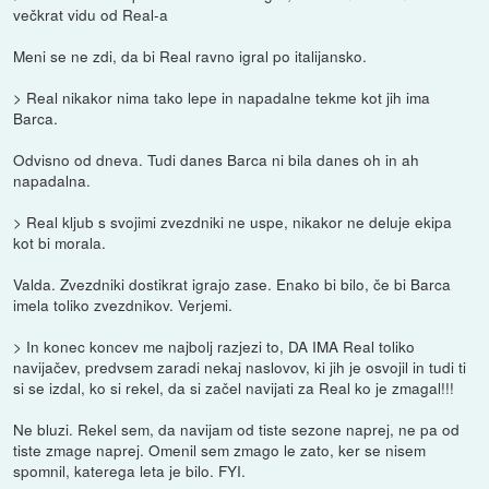
večkrat vidu od Real-a
Meni se ne zdi, da bi Real ravno igral po italijansko.
> Real nikakor nima tako lepe in napadalne tekme kot jih ima
Barca.
Odvisno od dneva. Tudi danes Barca ni bila danes oh in ah
napadalna.
> Real kljub s svojimi zvezdniki ne uspe, nikakor ne deluje ekipa
kot bi morala.
Valda. Zvezdniki dostikrat igrajo zase. Enako bi bilo, če bi Barca
imela toliko zvezdnikov. Verjemi.
> In konec koncev me najbolj razjezi to, DA IMA Real toliko
navijačev, predvsem zaradi nekaj naslovov, ki jih je osvojil in tudi ti
si se izdal, ko si rekel, da si začel navijati za Real ko je zmagal!!!
Ne bluzi. Rekel sem, da navijam od tiste sezone naprej, ne pa od
tiste zmage naprej. Omenil sem zmago le zato, ker se nisem
spomnil, katerega leta je bilo. FYI.