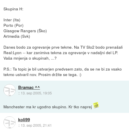
Skupina H:
Inter (Ita)
Porto (Por)
Glasgow Rangers (Ško)
Artmedia (Svk)
Danes bodo za ogrevanje prve tekme. Na TV Slo2 bodo prenašali
Real:Lyon -- kar zanimiva tekma za ogrevanje v nadaljni del LP.
Vaša mnjenja o skupinah, ...?
P.S.: Ta topic je bil ustvarjen predvsem zato, da se ne bi za vsako
tekmo ustvaril nov. Prosim držite se tega. :)
Bramac ^^
::
13. sep 2005, 19:05
Manchester ma kr ugodno skupino. Kr tko naprej
koli99
::
13. sep 2005, 21:41