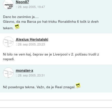
Neon87
::
28. sep 2005, 19:47
Danc bo zanimivo ja....
Glavno, da ma Barca po hat-tricku Ronaldinha 6 točk iz dveh
tekem.
Alexius Heristalski
::
28. sep 2005, 23:23
Ni bilo ne vem kaj, čeprav se je Liverpool v 2. polčasu trudil z
napadi.
monster-x
::
28. sep 2005, 23:31
Nč posebnga tekma. Važn, da je Real zmagal.