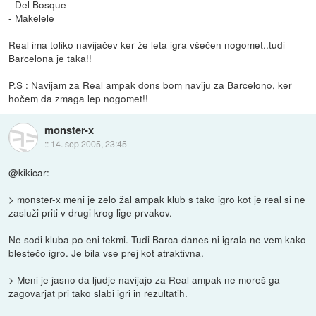
- Del Bosque
- Makelele
Real ima toliko navijačev ker že leta igra všečen nogomet..tudi
Barcelona je taka!!
P.S : Navijam za Real ampak dons bom naviju za Barcelono, ker
hočem da zmaga lep nogomet!!
monster-x
::
14. sep 2005, 23:45
@kikicar:
> monster-x meni je zelo žal ampak klub s tako igro kot je real si ne
zasluži priti v drugi krog lige prvakov.
Ne sodi kluba po eni tekmi. Tudi Barca danes ni igrala ne vem kako
blestečo igro. Je bila vse prej kot atraktivna.
> Meni je jasno da ljudje navijajo za Real ampak ne moreš ga
zagovarjat pri tako slabi igri in rezultatih.