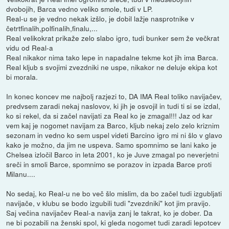
dvobojih, Barca vedno veliko smole, tudi v LP.
Real-u se je vedno nekak izšlo, je dobil lažje nasprotnike v
četrtfinalih,polfinalih,finalu,...
Real velikokrat prikaže zelo slabo igro, tudi bunker sem že večkrat
vidu od Real-a
Real nikakor nima tako lepe in napadalne tekme kot jih ima Barca.
Real kljub s svojimi zvezdniki ne uspe, nikakor ne deluje ekipa kot
bi morala.
In konec koncev me najbolj razjezi to, DA IMA Real toliko navijačev,
predvsem zaradi nekaj naslovov, ki jih je osvojil in tudi ti si se izdal,
ko si rekel, da si začel navijati za Real ko je zmagal!!! Jaz od kar
vem kaj je nogomet navijam za Barco, kljub nekaj zelo zelo kriznim
sezonam in vedno ko sem uspel videti Barcino igro mi ni šlo v glavo
kako je možno, da jim ne uspeva. Samo spomnimo se lani kako je
Chelsea izločil Barco in leta 2001, ko je Juve zmagal po neverjetni
sreči in smoli Barce, spomnimo se porazov in izpada Barce proti
Milanu....
No sedaj, ko Real-u ne bo več šlo mislim, da bo začel tudi izgubljati
navijače, v klubu se bodo izgubili tudi "zvezdniki" kot jim pravijo.
Saj večina navijačev Real-a navija zanj le takrat, ko je dober. Da
ne bi pozabili na ženski spol, ki gleda nogomet tudi zaradi lepotcev