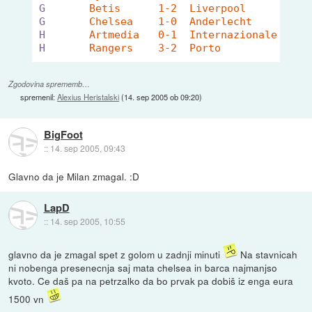
G
Betis	   
G
Chelsea	  
H
Artmedia   
H
Rangers    3-2	Porto	
Zgodovina sprememb…
spremenil:
Alexius Heristalski
(
14. sep 2005 ob 09:20
)
BigFoot
::
14. sep 2005, 09:43
Glavno da je Milan zmagal. :D
LapD
::
14. sep 2005, 10:55
glavno da je zmagal spet z golom u zadnji minuti
Na stavnicah
ni nobenga presenecnja saj mata chelsea in barca najmanjso
kvoto. Ce daš pa na petrzalko da bo prvak pa dobiš iz enga eura
1500 vn