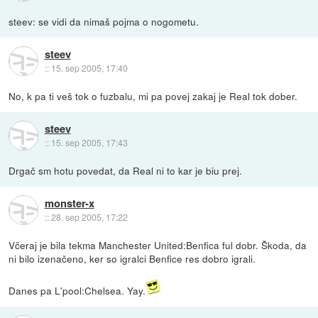
steev: se vidi da nimaš pojma o nogometu.
steev
::
15. sep 2005, 17:40
No, k pa ti veš tok o fuzbalu, mi pa povej zakaj je Real tok dober.
steev
::
15. sep 2005, 17:43
Drgač sm hotu povedat, da Real ni to kar je biu prej.
monster-x
::
28. sep 2005, 17:22
Včeraj je bila tekma Manchester United:Benfica ful dobr. Škoda, da
ni bilo izenačeno, ker so igralci Benfice res dobro igrali.
Danes pa L'pool:Chelsea. Yay.