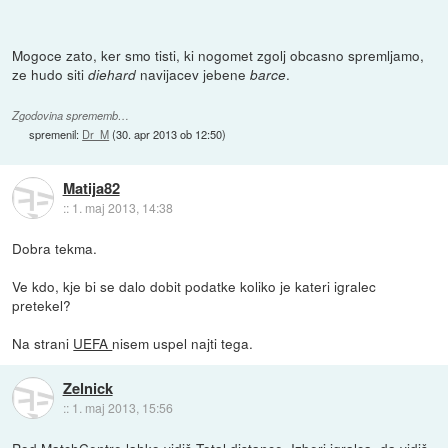
Mogoce zato, ker smo tisti, ki nogomet zgolj obcasno spremljamo,
ze hudo siti
navijacev jebene
.
diehard
barce
Zgodovina sprememb…
spremenil:
Dr_M
(
30. apr 2013 ob 12:50
)
Matija82
::
1. maj 2013, 14:38
Dobra tekma.
Ve kdo, kje bi se dalo dobit podatke koliko je kateri igralec
pretekel?
Na strani
UEFA
nisem uspel najti tega.
Zelnick
::
1. maj 2013, 15:56
Pod MatchCentre lahko vidiš Total distance. Izberi igralca, da vidiš