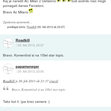
Kaj je naredil AC Milan z Uefalono
tudi sodniki niso mogli
pomagati danes Farceloni.
Bravo Ac Milano
Zgodovina sprememb…
predlagal izbris:
Roadkill
(
20. feb 2013 ob 23:37
)
Roadkill
::
20. feb 2013, 23:37
Bravo. Komentiral si na 10let star topic.
papameneger
::
20. feb 2013, 23:55
Roadkill
je
20. feb 2013 ob 23:37
izjavil
:
Bravo. Komentiral si na 10let star topic.
Tako kot ti :)pa brez zamere :)