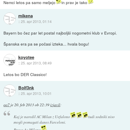
Nemci letos pa samo meljejo
in prav je tako
mikena
::
25. apr 2013, 01:14
Bayern bo čez par let postal najboljši nogometni klub v Evropi.
Španska era pa se počasi izteka... hvala bogu!
koyotee
::
25. apr 2013, 08:49
Letos bo DER Classico!
Bolf3nk
::
25. apr 2013, 10:01
oo7
je
20. feb 2013 ob 22:39
izjavil
:
Kaj je naredil AC Milan z Uefalono
tudi sodniki niso
mogli pomagati danes Farceloni.
Bravo Ac Milano