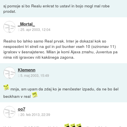
sj pomoje si bo Realu enkrat to ustavl in bojo mogl mal robe
prodat.
_Mortal_
::
25. apr 2003, 12:04
Realno bo lahko samo Real prvak. Inter je dokazal kok so
nesposobni tri streli na gol in pol bunker vseh 10 (oziromav 11)
igralcev v šesnajsterec. Milan je komi Ajaxa zmahu, Juventus pa
nima niti igravcev niti kakšnega zagona.
Klemenn
::
5. maj 2003, 15:49
mnja, sm upam da zdaj ko je menčester izpadu, da ne bo šel
beckham v real
oo7
::
20. feb 2013, 22:39