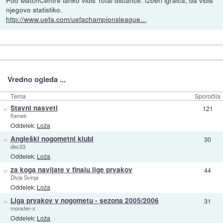
njegovo statistiko.
http://www.uefa.com/uefachampionsleague...
Vredno ogleda ...
Tema
Sporočila
»
Stavni nasveti
121
flameir
Oddelek:
Loža
»
Angleški nogometni klubi
30
dec33
Oddelek:
Loža
»
za koga navijate v finalu lige prvakov
44
Divja Svinja
Oddelek:
Loža
»
Liga prvakov v nogometu - sezona 2005/2006
31
monster-x
Oddelek:
Loža