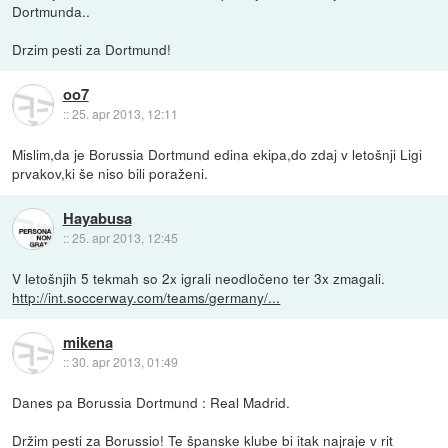
Dortmunda..
Drzim pesti za Dortmund!
oo7
::
25. apr 2013, 12:11
Mislim,da je Borussia Dortmund edina ekipa,do zdaj v letošnji Ligi
prvakov,ki še niso bili poraženi.
Hayabusa
::
25. apr 2013, 12:45
V letošnjih 5 tekmah so 2x igrali neodločeno ter 3x zmagali.
http://int.soccerway.com/teams/germany/...
mikena
::
30. apr 2013, 01:49
Danes pa Borussia Dortmund : Real Madrid.
Držim pesti za Borussio! Te španske klube bi itak najraje v rit