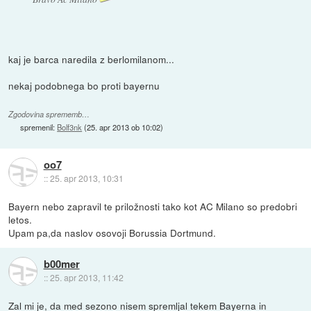
kaj je barca naredila z berlomilanom...
nekaj podobnega bo proti bayernu
Zgodovina sprememb…
spremenil:
Bolf3nk
(
25. apr 2013 ob 10:02
)
oo7
::
25. apr 2013, 10:31
Bayern nebo zapravil te priložnosti tako kot AC Milano so predobri
letos.
Upam pa,da naslov osovoji Borussia Dortmund.
b00mer
::
25. apr 2013, 11:42
Zal mi je, da med sezono nisem spremljal tekem Bayerna in