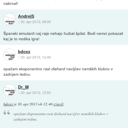
nabrcal!
AndrejS
::
30. apr 2013, 08:06
Španski simulanti naj raje nehajo fuzbal špilat. Bodi nemci pokazali
kaj je to moška igra!
bdoxx
::
30. apr 2013, 12:46
opažam eksponentno rast
navijčev nemških klubov v
diehard
zadnjem tednu.
Dr_M
::
30. apr 2013, 12:50
bdoxx
je
30. apr 2013 ob 12:46
izjavil
:
opažam eksponentno rast
diehard
navijčev nemških klubov v
zadnjem tednu.