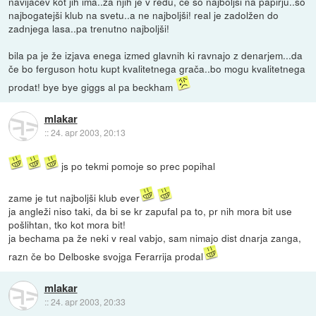
navijačev kot jih ima..za njih je v redu, če so najboljši na papirju..so
najbogatejši klub na svetu..a ne najboljši! real je zadolžen do
zadnjega lasa..pa trenutno najboljši!
bila pa je že izjava enega izmed glavnih ki ravnajo z denarjem...da
če bo ferguson hotu kupt kvalitetnega grača..bo mogu kvalitetnega
prodat! bye bye giggs al pa beckham
mlakar
::
24. apr 2003, 20:13
js po tekmi pomoje so prec popihal
zame je tut najboljši klub ever
ja angleži niso taki, da bi se kr zapufal pa to, pr nih mora bit use
pošlihtan, tko kot mora bit!
ja bechama pa že neki v real vabjo, sam nimajo dist dnarja zanga,
razn če bo Delboske svojga Ferarrija prodal
mlakar
::
24. apr 2003, 20:33