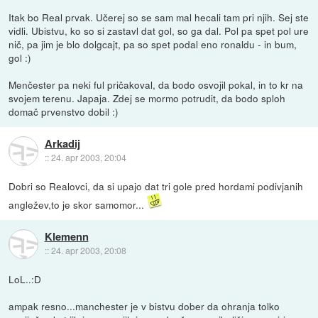
Itak bo Real prvak. Učerej so se sam mal hecali tam pri njih. Sej ste
vidli. Ubistvu, ko so si zastavl dat gol, so ga dal. Pol pa spet pol ure
nič, pa jim je blo dolgcajt, pa so spet podal eno ronaldu - in bum,
gol :)
Menčester pa neki ful pričakoval, da bodo osvojil pokal, in to kr na
svojem terenu. Japaja. Zdej se mormo potrudit, da bodo sploh
domač prvenstvo dobil :)
Arkadij
::
24. apr 2003, 20:04
Dobri so Realovci, da si upajo dat tri gole pred hordami podivjanih
angležev,to je skor samomor...
Klemenn
::
24. apr 2003, 20:08
LoL..:D
ampak resno...manchester je v bistvu dober da ohranja tolko