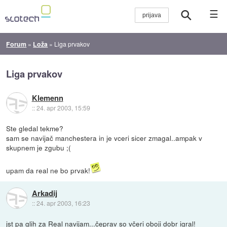
☰
Forum
»
Loža
»
Liga prvakov
Liga prvakov
Klemenn
::
24. apr 2003, 15:59
Ste gledal tekme?
sam se navijač manchestera in je vceri sicer zmagal..ampak v
skupnem je zgubu ;(
upam da real ne bo prvak!
Arkadij
::
24. apr 2003, 16:23
jst pa glih za Real navijam...čeprav so včeri oboji dobr igral!