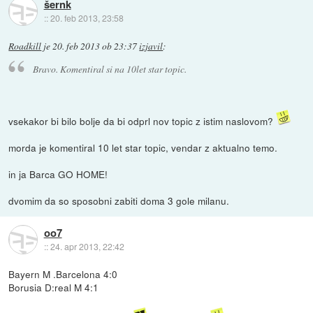
šernk
::
20. feb 2013, 23:58
Roadkill
je
20. feb 2013 ob 23:37
izjavil
:
Bravo. Komentiral si na 10let star topic.
vsekakor bi bilo bolje da bi odprl nov topic z istim naslovom?
morda je komentiral 10 let star topic, vendar z aktualno temo.
in ja Barca GO HOME!
dvomim da so sposobni zabiti doma 3 gole milanu.
oo7
::
24. apr 2013, 22:42
Bayern M .Barcelona 4:0
Borusia D:real M 4:1