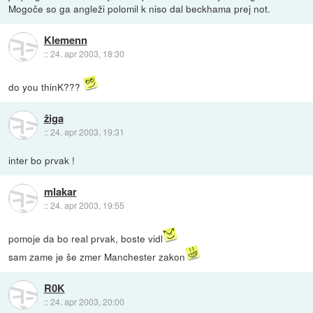
Mogoče so ga angleži polomil k niso dal beckhama prej not.
Klemenn
::
24. apr 2003, 18:30
do you thinK???
žiga
::
24. apr 2003, 19:31
inter bo prvak !
mlakar
::
24. apr 2003, 19:55
pomoje da bo real prvak, boste vidl
sam zame je še zmer Manchester zakon
R0K
::
24. apr 2003, 20:00