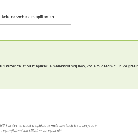
 kotu, na vseh metro aplikacijah.
1 križec za izhod iz aplikacije malenkost bolj levo, kot je to v sedmici. In, če greš n
/8.1 križec za izhod iz aplikacije malenkost bolj levo, kot je to v
v zgornji desni kot kliknit se ne zgodi nič.