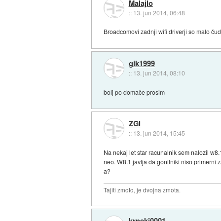
Malajlo
::
13. jun 2014, 06:48
Broadcomovi zadnji wifi driverji so malo čudni
gik1999
::
13. jun 2014, 08:10
bolj po domače prosim
ZGI
::
13. jun 2014, 15:45
Na nekaj let star racunalnik sem nalozil w8
neo. W8.1 javlja da gonilniki niso primerni 
a?
Tajiti zmoto, je dvojna zmota.
krneki0001