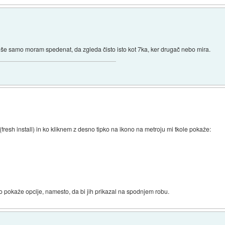
aj še samo moram spedenat, da zgleda čisto isto kot 7ka, ker drugač nebo mira.
resh install) in ko kliknem z desno tipko na ikono na metroju mi tkole pokaže:
o pokaže opcije, namesto, da bi jih prikazal na spodnjem robu.