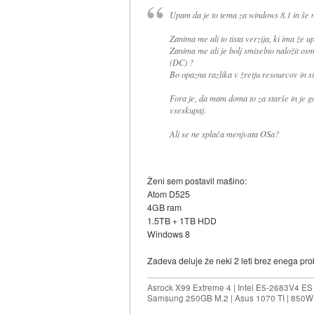
Upam da je to tema za windows 8.1 in še n
Zanima me ali to tista verzija, ki ima že 
Zanima me ali je bolj smiselno naložit 
(DC) ?
Bo opazna razlika v žretju resourcov in s
Fora je, da mam doma to za starše in je 
vseskupaj.
Ali se ne splača menjvata OSa?
Ženi sem postavil mašino:
Atom D525
4GB ram
1.5TB + 1TB HDD
Windows 8
Zadeva deluje že neki 2 leti brez enega probl
Asrock X99 Extreme 4 | Intel E5-2683V4 
Samsung 250GB M.2 | Asus 1070 TI | 850W 