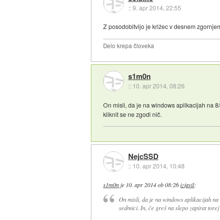
::
9. apr 2014, 22:55
Z posodobitvijo je križec v desnem zgornjem
Delo krepa človeka
s1m0n
::
10. apr 2014, 08:26
On misli, da je na windows aplikacijah na 8/8.
kliknit se ne zgodi nič.
NejcSSD
::
10. apr 2014, 10:48
s1m0n
je
10. apr 2014 ob 08:26
izjavil
:
On misli, da je na windows aplikacijah na 8
sedmici. In, če greš na slepo zapirat torej 