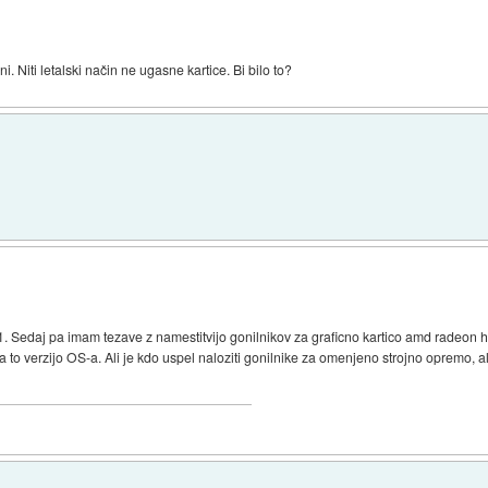
. Niti letalski način ne ugasne kartice. Bi bilo to?
.1. Sedaj pa imam tezave z namestitvijo gonilnikov za graficno kartico amd radeon h
za to verzijo OS-a. Ali je kdo uspel naloziti gonilnike za omenjeno strojno opremo,