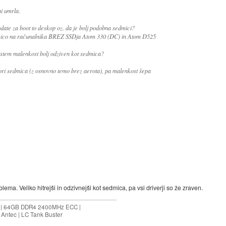
i umrla.
update za boot to deskop oz. da je bolj podobna sedmici?
osmico na računalnika BREZ SSDja Atom 330 (DC) in Atom D525
istem malenkost bolj odziven kot sedmica?
gori sedmica (z osnovno temo brez aerota), pa malenkost šepa
ema. Veliko hitrejši in odzivnejši kot sedmica, pa vsi driverji so že zraven.
ES | 64GB DDR4 2400MHz ECC |
Antec | LC Tank Buster