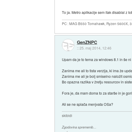
To ja. Metro aplikacije sem itak disablal z Io
PC : MAG B550 Tomahawk, Ryzen 5600X, 
GenZNPC
::
25. maj 2014, 12:46
Upam da je to tema za windows 8.1 in še ni
Zanima me ali to tista verzija, ki ima že up
Zanima me ali je bolj smiselno naložit os
Bo opazna razlika v žretju resourcov in sis
Fora je, da mam doma to za starše in je go
Ali se ne splača menjvata OSa?
skibidi
Zgodovina sprememb…