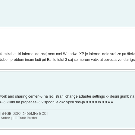
am kabelski internet do zdaj sem mel Winodws XP je internet delo vrei ze pa štek
oben problem imam tudi pri Battlefieldi 3 saj se morem večkrat povezat vendar igra
rk and sharing center -> na leci strani change adapter settings -> desni gumb na i
 -> klikni na propeties -> v spodnjie oko vpiši dns-ja 8.8.8.8 in 8.8.4.4
ES | 64GB DDR4 2400MHz ECC |
Antec | LC Tank Buster