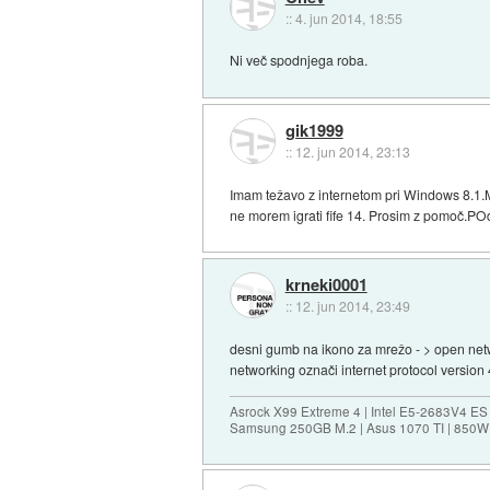
::
4. jun 2014, 18:55
Ni več spodnjega roba.
gik1999
::
12. jun 2014, 23:13
Imam težavo z internetom pri Windows 8.1.M
ne morem igrati fife 14. Prosim z pomoč.POd
krneki0001
::
12. jun 2014, 23:49
desni gumb na ikono za mrežo - > open netwo
networking označi internet protocol version 4
Asrock X99 Extreme 4 | Intel E5-2683V4 
Samsung 250GB M.2 | Asus 1070 TI | 850W 