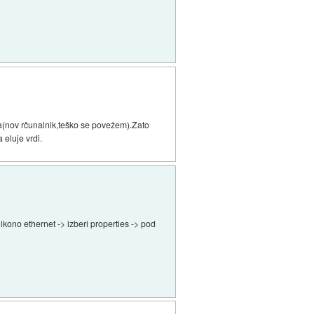
a(nov rčunalnik,teško se povežem).Zato
 eluje vrdi.
kono ethernet -> izberi properties -> pod