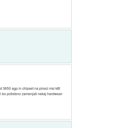
d 3650 agp in chipset na plosci msi k8t
 ali bo potrebno zamenjati nekaj hardwear-