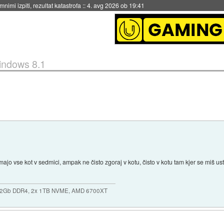
eto za večkratno uporabo
::
4. avg 2026 ob 19:41
indows 8.1
jo vse kot v sedmici, ampak ne čisto zgoraj v kotu, čisto v kotu tam kjer se miš usta
32Gb DDR4, 2x 1TB NVME, AMD 6700XT