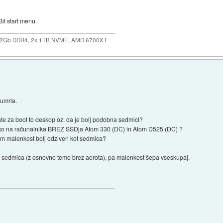
Bit start menu.
32Gb DDR4, 2x 1TB NVME, AMD 6700XT
 umrla.
date za boot to deskop oz. da je bolj podobna sedmici?
mico na računalnika BREZ SSDja Atom 330 (DC) in Atom D525 (DC) ?
tem malenkost bolj odziven kot sedmica?
ri sedmica (z osnovno temo brez aerota), pa malenkost šepa vseskupaj.