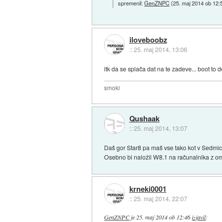
spremenil:
GenZNPC
(
25. maj 2014 ob 12:
iloveboobz
::
25. maj 2014, 13:06
itk da se splača dat na te zadeve... boot to 
smoki
Qushaak
::
25. maj 2014, 13:07
Daš gor Star8 pa maš vse tako kot v Sedmic
Osebno bi naložil W8.1 na računalnika z o
krneki0001
::
25. maj 2014, 22:07
GenZNPC
je
25. maj 2014 ob 12:46
izjavil
: