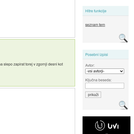
Hitre funkcije
seznam tem
Posebni izpisi
a slepo zapirat torej v zgornji desni kot
Avtor:
Ključna beseda: