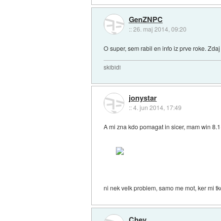
GenZNPC
::
26. maj 2014, 09:20
O super, sem rabil en info iz prve roke. Zd
skibidi
jonystar
::
4. jun 2014, 17:49
A mi zna kdo pomagat in sicer, mam win 8.1(f
ni nek velk problem, samo me mot, ker mi tk
Chev