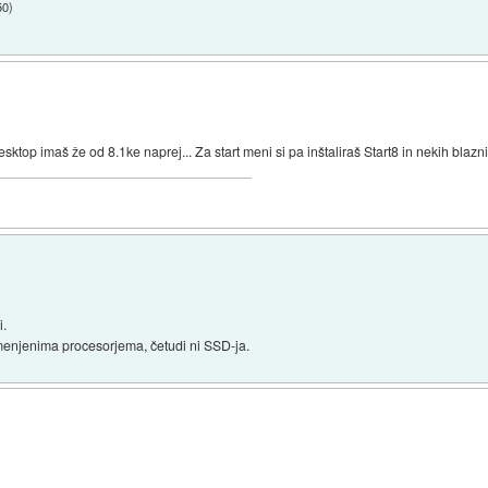
50
)
desktop imaš že od 8.1ke naprej... Za start meni si pa inštaliraš Start8 in nekih blaz
i.
menjenima procesorjema, četudi ni SSD-ja.