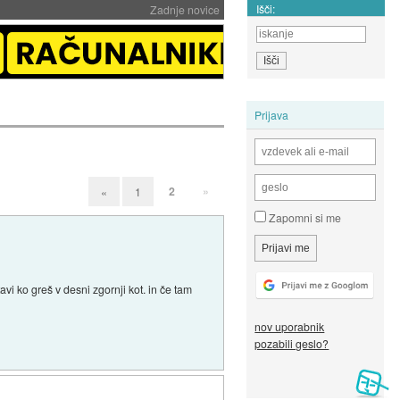
Išči:
Zadnje novice
Prijava
2
»
«
1
Zapomni si me
vi ko greš v desni zgornji kot. in če tam
nov uporabnik
pozabili geslo?