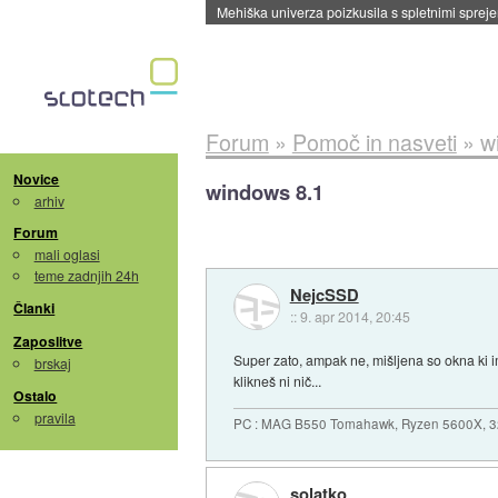
Evropska vesoljska agencija razvija svojo rak
Forum
»
Pomoč in nasveti
»
w
Novice
windows 8.1
arhiv
Forum
mali oglasi
teme zadnjih 24h
NejcSSD
Članki
::
9. apr 2014, 20:45
Zaposlitve
Super zato, ampak ne, mišljena so okna ki ima
brskaj
klikneš ni nič...
Ostalo
pravila
PC : MAG B550 Tomahawk, Ryzen 5600X, 
solatko