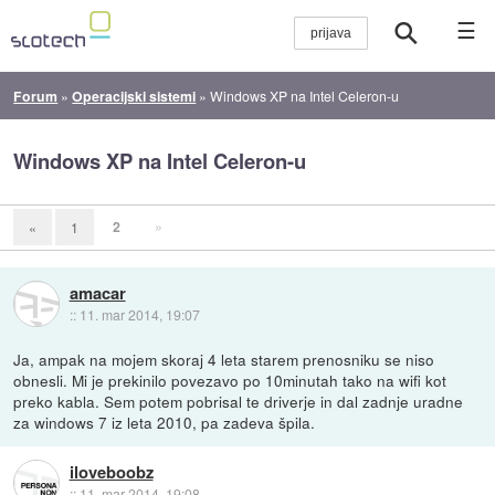
☰
Forum
»
Operacijski sistemi
»
Windows XP na Intel Celeron-u
Windows XP na Intel Celeron-u
2
»
«
1
amacar
::
11. mar 2014, 19:07
Ja, ampak na mojem skoraj 4 leta starem prenosniku se niso
obnesli. Mi je prekinilo povezavo po 10minutah tako na wifi kot
preko kabla. Sem potem pobrisal te driverje in dal zadnje uradne
za windows 7 iz leta 2010, pa zadeva špila.
iloveboobz
::
11. mar 2014, 19:08