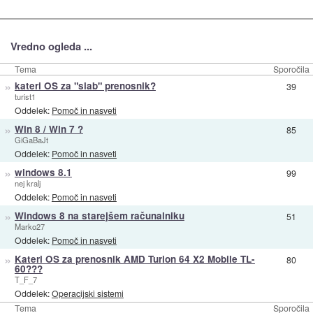
Vredno ogleda ...
Tema
Sporočila
»
kateri OS za "slab" prenosnik?
39
turist1
Oddelek:
Pomoč in nasveti
»
Win 8 / Win 7 ?
85
GiGaBaJt
Oddelek:
Pomoč in nasveti
»
windows 8.1
99
nej kralj
Oddelek:
Pomoč in nasveti
»
Windows 8 na starejšem računalniku
51
Marko27
Oddelek:
Pomoč in nasveti
»
Kateri OS za prenosnik AMD Turion 64 X2 Mobile TL-
80
60???
T_F_7
Oddelek:
Operacijski sistemi
Tema
Sporočila