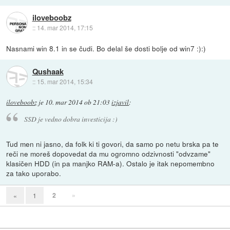
iloveboobz
::
14. mar 2014, 17:15
Nasnami win 8.1 in se čudi. Bo delal še dosti bolje od win7 :):)
Qushaak
::
15. mar 2014, 15:34
iloveboobz
je
10. mar 2014 ob 21:03
izjavil
:
SSD je vedno dobra investicija :)
Tud men ni jasno, da folk ki ti govori, da samo po netu brska pa te
reči ne moreš dopovedat da mu ogromno odzivnosti "odvzame"
klasičen HDD (in pa manjko RAM-a). Ostalo je itak nepomembno
za tako uporabo.
2
»
«
1