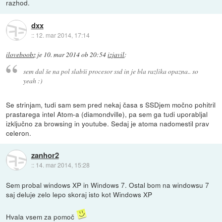
razhod.
dxx
::
12. mar 2014, 17:14
iloveboobz
je
10. mar 2014 ob 20:54
izjavil
:
sem dal še na pol slabši procesor ssd in je bla razlika opazna.. so
yeah :)
Se strinjam, tudi sam sem pred nekaj časa s SSDjem močno pohitril
prastarega intel Atom-a (diamondville), pa sem ga tudi uporabljal
izključno za browsing in youtube. Sedaj je atoma nadomestil prav
celeron.
zanhor2
::
14. mar 2014, 15:28
Sem probal windows XP in Windows 7. Ostal bom na windowsu 7
saj deluje zelo lepo skoraj isto kot Windows XP
Hvala vsem za pomoč