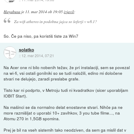
Hayabusa
je
11. mar 2014 ob 19:05
izjavil
:
Za wifi atheros in podobna jajca so šoferji v w8.1?
So. Če pa niso, pa koristiš tiste za Win7
solatko
::
12. mar 2014, 07:21
Na Acer one ni bilo nobenih težav, že pri instalaciji, sem se povezal
na wi-fi, vsi ostali gonilniki so se tudi naložili, edino mi določene
stvari ne delujejo, zaradi preslabe grafe.
Tisto kar ni podprto, v Metroju tudi ni kvadratkov (sicer uporabljam
IOBIT Start).
Na mašinci se da normalno delat enostavne stvari. Nihče pa ne
more razmišljat o uporabi 10+ zavihkov, 3 you tube filme..., na
Atomu 270 in 1,5GB spomina.
Prej je bil na vseh sistemih tako neodziven, da sem ga mislil dat v