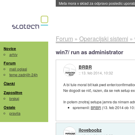
Meta mora v sklad za odpravo posledic uporabe
Forum
»
Operacijski sistemi
»
Novice
win7/ run as administrator
arhiv
Forum
BRBR
mali oglasi
::
13. feb 2014, 10:32
teme zadnjih 24h
Članki
A bi tule moral bit kak pwd enter/confirmatio
Ne dogodi se nič, razen, da se nek setup exe
Zaposlitve
brskaj
In potem znotraj setupa jamra da nimam admi
Ostalo
spremenil:
BRBR
(
13. feb 2014 ob 10
pravila
iloveboobz