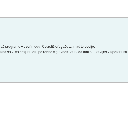
njaš programe v user modu. Če želiš drugače ... imaš to opcijo.
čuna so v tvojem primeru potrebne v glavnem zato, da lahko upravljaš z uporabnišk