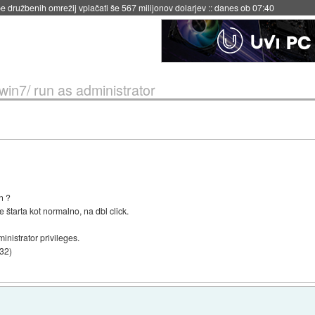
 družbenih omrežij vplačati še 567 milijonov dolarjev
::
danes ob 07:40
win7/ run as administrator
n ?
 štarta kot normalno, na dbl click.
nistrator privileges.
:32
)