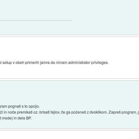
setup v obeh primerih jamra da nimam administrator privileges.
gram pognati s to opcijo.
ži in noče premikati oz. brisati fajlov, če ga poženeš z dvoklikom. Zapreš program, 
t mode) in dela BP.