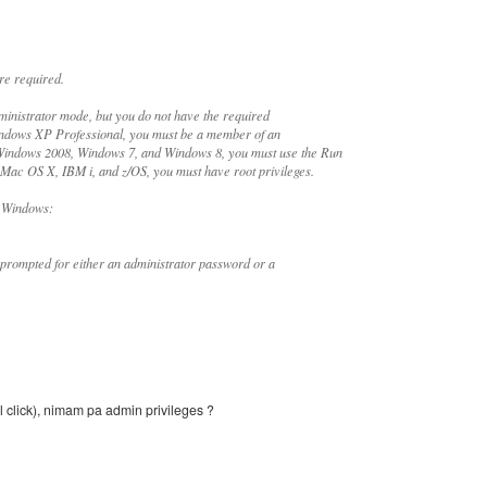
re required.
dministrator mode, but you do not have the required
indows XP Professional, you must be a member of an
Windows 2008, Windows 7, and Windows 8, you must use the Run
 Mac OS X, IBM i, and z/OS, you must have root privileges.
n Windows:
prompted for either an administrator password or a
click), nimam pa admin privileges ?