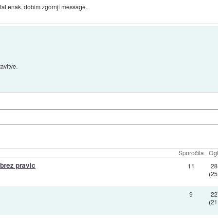
ultat enak, dobim zgornji message.
avitve.
Sporočila
Ogl
 brez pravic
11
28
(25
9
22
(21