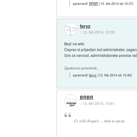
spremenil:
BRBR
(
13. feb 2014 ob 10:37
)
feryz
::
13. feb 2014, 10:39
Bejž na wiki.
Čeprav si prijavljen kot administrator, zaga
Gre za varnost, administratorske pravice ra
Zgodovina sprememb…
spremenil:
feryz
(
13. feb 2014 ob 10:40
)
BRBR
::
13. feb 2014, 10:41
Če želiš drugače ... imaš to opcijo