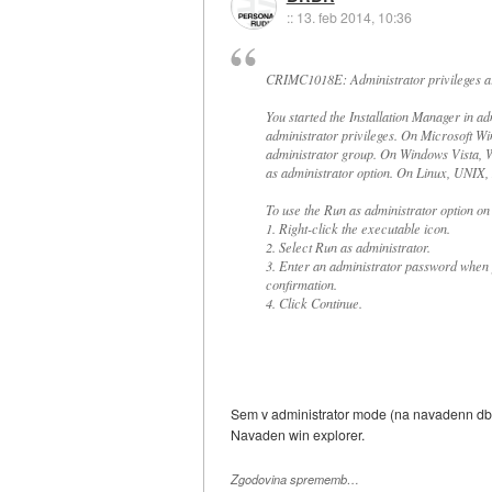
::
13. feb 2014, 10:36
CRIMC1018E: Administrator privileges a
You started the Installation Manager in a
administrator privileges. On Microsoft W
administrator group. On Windows Vista, 
as administrator option. On Linux, UNIX,
To use the Run as administrator option o
1. Right-click the executable icon.
2. Select Run as administrator.
3. Enter an administrator password when 
confirmation.
4. Click Continue.
Sem v administrator mode (na navadenn dbl 
Navaden win explorer.
Zgodovina sprememb…