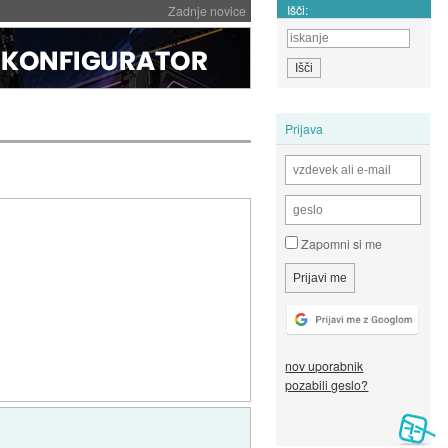
Išči:
Zadnje novice
Prijava
Zapomni si me
nov uporabnik
pozabili geslo?