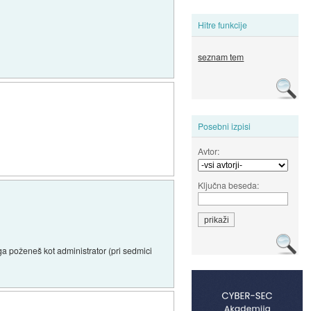
Hitre funkcije
seznam tem
Posebni izpisi
Avtor:
Ključna beseda:
ga poženeš kot administrator (pri sedmici