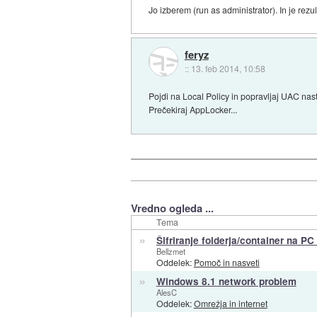
Jo izberem (run as administrator). In je rez
feryz
::
13. feb 2014, 10:58
Pojdi na Local Policy in popravljaj UAC nast
Prečekiraj AppLocker...
Vredno ogleda ...
Tema
»
Šifriranje folderja/container na PC
Bellzmet
Oddelek:
Pomoč in nasveti
»
Windows 8.1 network problem
AlesC
Oddelek:
Omrežja in internet