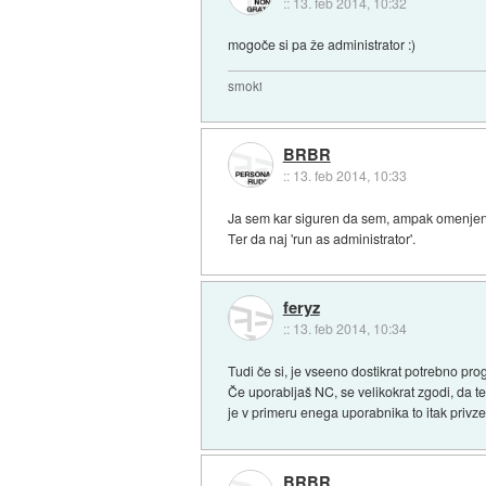
::
13. feb 2014, 10:32
mogoče si pa že administrator :)
smoki
BRBR
::
13. feb 2014, 10:33
Ja sem kar siguren da sem, ampak omenjeni 
Ter da naj 'run as administrator'.
feryz
::
13. feb 2014, 10:34
Tudi če si, je vseeno dostikrat potrebno pro
Če uporabljaš NC, se velikokrat zgodi, da te
je v primeru enega uporabnika to itak privze
BRBR