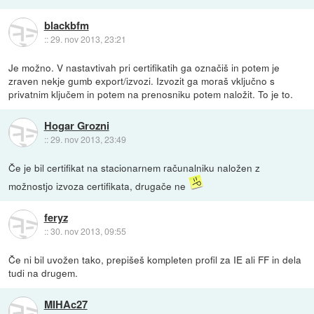
blackbfm
::
29. nov 2013, 23:21
Je možno. V nastavtivah pri certifikatih ga označiš in potem je
zraven nekje gumb export/izvozi. Izvozit ga moraš vključno s
privatnim ključem in potem na prenosniku potem naložit. To je to.
Hogar Grozni
::
29. nov 2013, 23:49
Če je bil certifikat na stacionarnem računalniku naložen z
možnostjo izvoza certifikata, drugače ne
feryz
::
30. nov 2013, 09:55
Če ni bil uvožen tako, prepišeš kompleten profil za IE ali FF in dela
tudi na drugem.
MIHAc27