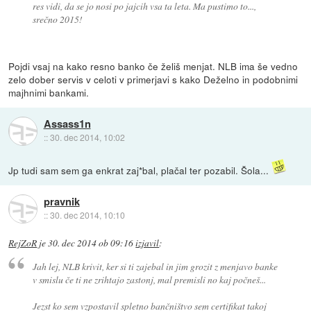
res vidi, da se jo nosi po jajcih vsa ta leta. Ma pustimo to...,
srečno 2015!
Pojdi vsaj na kako resno banko če želiš menjat. NLB ima še vedno
zelo dober servis v celoti v primerjavi s kako Deželno in podobnimi
majhnimi bankami.
Assass1n
::
30. dec 2014, 10:02
Jp tudi sam sem ga enkrat zaj*bal, plačal ter pozabil. Šola...
pravnik
::
30. dec 2014, 10:10
RejZoR
je
30. dec 2014 ob 09:16
izjavil
:
Jah lej, NLB krivit, ker si ti zajebal in jim grozit z menjavo banke
v smislu če ti ne zrihtajo zastonj, mal premisli no kaj počneš...
Jezst ko sem vzpostavil spletno bančništvo sem certifikat takoj