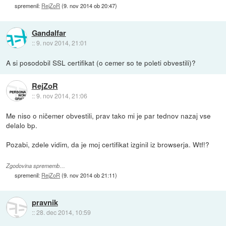
spremenil:
RejZoR
(
9. nov 2014 ob 20:47
)
Gandalfar
::
9. nov 2014, 21:01
A si posodobil SSL certifikat (o cemer so te poleti obvestili)?
RejZoR
::
9. nov 2014, 21:06
Me niso o ničemer obvestili, prav tako mi je par tednov nazaj vse
delalo bp.
Pozabi, zdele vidim, da je moj certifikat izginil iz browserja. Wtf!?
Zgodovina sprememb…
spremenil:
RejZoR
(
9. nov 2014 ob 21:11
)
pravnik
::
28. dec 2014, 10:59