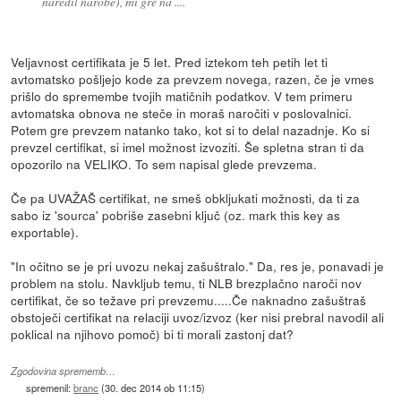
naredil narobe), mi gre na ....
Veljavnost certifikata je 5 let. Pred iztekom teh petih let ti
avtomatsko pošljejo kode za prevzem novega, razen, če je vmes
prišlo do spremembe tvojih matičnih podatkov. V tem primeru
avtomatska obnova ne steče in moraš naročiti v poslovalnici.
Potem gre prevzem natanko tako, kot si to delal nazadnje. Ko si
prevzel certifikat, si imel možnost izvoziti. Še spletna stran ti da
opozorilo na VELIKO. To sem napisal glede prevzema.
Če pa UVAŽAŠ certifikat, ne smeš obkljukati možnosti, da ti za
sabo iz 'sourca' pobriše zasebni ključ (oz. mark this key as
exportable).
"In očitno se je pri uvozu nekaj zašuštralo." Da, res je, ponavadi je
problem na stolu. Navkljub temu, ti NLB brezplačno naroči nov
certifikat, če so težave pri prevzemu.....Če naknadno zašuštraš
obstoječi certifikat na relaciji uvoz/izvoz (ker nisi prebral navodil ali
poklical na njihovo pomoč) bi ti morali zastonj dat?
Zgodovina sprememb…
spremenil:
branc
(
30. dec 2014 ob 11:15
)