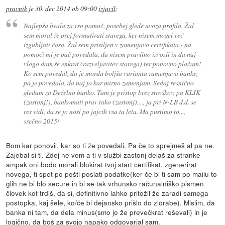
pravnik
je
30. dec 2014 ob 09:00
izjavil
:
Najlepša hvala za vso pomoč, posebej glede uvoza profila. Žal
sem moral že prej formatirati starega, ker nisem mogel več
izgubljati časa. Žal sem prisiljen v zamenjavo certifikata - na
pomoči mi je pač povedala, da nisem pravilno izvozil in da naj
vlogo dam še enkrat (razveljavitev starega) ter ponovno plačam!
Ko sem povedal, da je morda boljša varianta zamenjava banke,
pa je povedala, da naj jo kar mirno zamenjam. Sedaj resnično
gledam za Deželno banko. Tam je pristop brez stroškov, pa KLIK
(zastonj!), bankomati prav tako (zastonj)...., ja pri N-LB d.d. se
res vidi, da se jo nosi po jajcih vsa ta leta. Ma pustimo to...,
srečno 2015!
Bom kar ponovil, kar so ti že povedali. Pa če to sprejmeš al pa ne.
Zajebal si ti. Zdej ne vem a ti v službi zastonj delaš za stranke
ampak oni bodo morali blokirat tvoj start certifikat, zgenerirat
novega, ti spet po pošti poslati podatke(ker če bi ti sam po mailu to
glih ne bi blo secure in bi se tak vrhunsko računalniško pismen
človek kot trdiš, da si, definitivno lahko pritožil že zaradi samega
postopka, kaj šele, ko/če bi dejansko prišlo do zlorabe). Mislim, da
banka ni tam, da dela minus(smo jo že prevečkrat reševali) in je
logično, da boš za svojo napako odgovarjal sam.