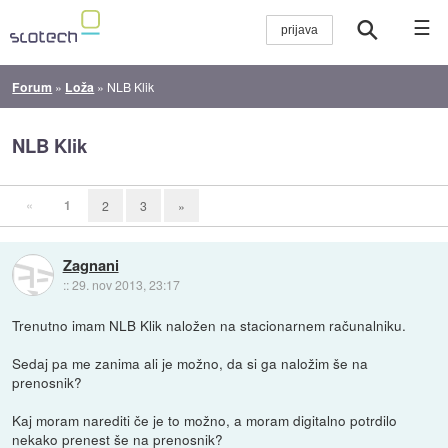
☰
Forum
»
Loža
»
NLB Klik
NLB Klik
«
1
2
3
»
Zagnani
::
29. nov 2013, 23:17
Trenutno imam NLB Klik naložen na stacionarnem računalniku.
Sedaj pa me zanima ali je možno, da si ga naložim še na
prenosnik?
Kaj moram narediti če je to možno, a moram digitalno potrdilo
nekako prenest še na prenosnik?