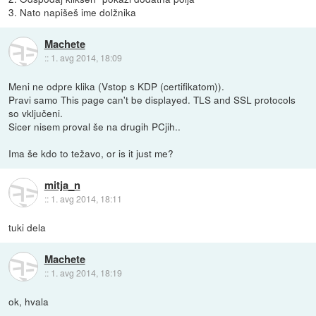
3. Nato napišeš ime dolžnika
Machete
::
1. avg 2014, 18:09
Meni ne odpre klika (Vstop s KDP (certifikatom)).
Pravi samo This page can't be displayed. TLS and SSL protocols
so vključeni.
Sicer nisem proval še na drugih PCjih..
Ima še kdo to težavo, or is it just me?
mitja_n
::
1. avg 2014, 18:11
tuki dela
Machete
::
1. avg 2014, 18:19
ok, hvala