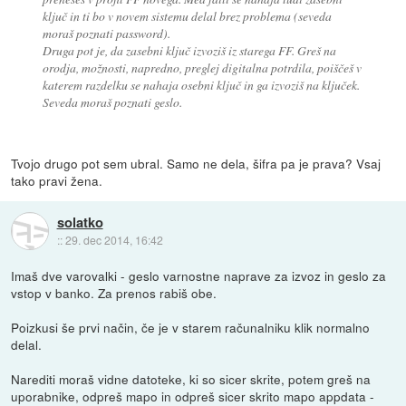
ključ in ti bo v novem sistemu delal brez problema (seveda
moraš poznati password).
Druga pot je, da zasebni ključ izvoziš iz starega FF. Greš na
orodja, možnosti, napredno, preglej digitalna potrdila, poiščeš v
katerem razdelku se nahaja osebni ključ in ga izvoziš na ključek.
Seveda moraš poznati geslo.
Tvojo drugo pot sem ubral. Samo ne dela, šifra pa je prava? Vsaj
tako pravi žena.
solatko
::
29. dec 2014, 16:42
Imaš dve varovalki - geslo varnostne naprave za izvoz in geslo za
vstop v banko. Za prenos rabiš obe.
Poizkusi še prvi način, če je v starem računalniku klik normalno
delal.
Narediti moraš vidne datoteke, ki so sicer skrite, potem greš na
uporabnike, odpreš mapo in odpreš sicer skrito mapo appdata -