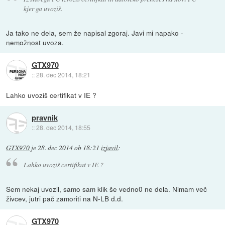
kjer ga uvoziš.
Ja tako ne dela, sem že napisal zgoraj. Javi mi napako -
nemožnost uvoza.
GTX970
::
28. dec 2014, 18:21
Lahko uvoziš certifikat v IE ?
pravnik
::
28. dec 2014, 18:55
GTX970
je
28. dec 2014 ob 18:21
izjavil
:
Lahko uvoziš certifikat v IE ?
Sem nekaj uvozil, samo sam klik še vedno0 ne dela. Nimam več
živcev, jutri pač zamoriti na N-LB d.d.
GTX970