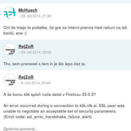
McHusch
::
28. okt 2014, 21:40
Oni že imajo te podatke, če gre za interni prenos med računi na isti
banki, ane :)
RejZoR
::
28. okt 2014, 22:05
Thx, sem prenesel s tem in je šlo lepo čez ja.
RejZoR
::
9. nov 2014, 20:46
A še komu klik sploh noče delat v Firefoxu 33.0.3?
An error occurred during a connection to klik.nlb.si. SSL peer was
unable to negotiate an acceptable set of security parameters.
(Error code: ssl_error_handshake_failure_alert)
Zgodovina sprememb…