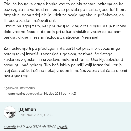
Zdej če bo neka druga banka vse to delala zastonj oziroma se bo
požvižgala na varnost in ti bo vse poslala po mailu...good for them.
Ampak ni treba zdej nlb-ja krivit za svoje napake in pričakovat, da
jih bodo zastonj reševali oni.
Pizdim pa zgolj zato, ker preveč ljudi v tej državi misli, da je njihovo
delo vredno časa in denarja pri računalniških stvareh se pa sam
parkrat klikne in res ni razloga za stroške. Nesmisel.
Za naslednjič ti pa predlagam, da certifikat pravilno uvoziš in ga
potem takoj izvoziš, zavaruješ z geslom, zazipaš, še tistega
zakleneš z geslom in si zadevo nekam shraniš. Usb ključek/cloud
account...pač nekam. Tko boš lahko po milji volji formatiral(ker je
tvoj čas več kot očitno nekaj vreden in nočeš zapravljat časa s temi
"malenkostmi").
Zgodovina sprememb…
spremenilo:
Looooooka
(
30. dec 2014 ob 14:42
)
[D]emon
::
30. dec 2014, 16:08
pravnik
je
30. dec 2014 ob 09:00
izjavil
: