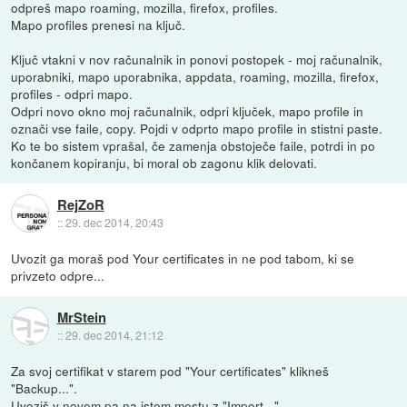
odpreš mapo roaming, mozilla, firefox, profiles.
Mapo profiles prenesi na ključ.
Ključ vtakni v nov računalnik in ponovi postopek - moj računalnik,
uporabniki, mapo uporabnika, appdata, roaming, mozilla, firefox,
profiles - odpri mapo.
Odpri novo okno moj računalnik, odpri ključek, mapo profile in
označi vse faile, copy. Pojdi v odprto mapo profile in stistni paste.
Ko te bo sistem vprašal, če zamenja obstoječe faile, potrdi in po
končanem kopiranju, bi moral ob zagonu klik delovati.
RejZoR
::
29. dec 2014, 20:43
Uvozit ga moraš pod Your certificates in ne pod tabom, ki se
privzeto odpre...
MrStein
::
29. dec 2014, 21:12
Za svoj certifikat v starem pod "Your certificates" klikneš
"Backup...".
Uvoziš v novem pa na istem mestu z "Import..."