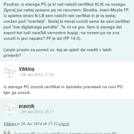
Pozdrav, iz starega PC-ja bi rad naložil certifikat KLIK na novega.
Zgoraj jue nekaj opisano pa ne razumem. Skratka, imam Mozila FF.
Iz spletne strani N-LB sem naložil nek cerifikat in je ta sedaj
uvožen pod "overitelji". Sedaj bi moral uvoziti samo še sam cerifikat
pod "ime digitalnega potrdila". To mi ne gre. Sem iz starega dal
export kot tudi nare3di varnostno kopijo, na novem pa ne zna
uvoziti in javi napako? FF je isti (FF 14.0).
Lerplo prosim za pomoč oz. kaj se sploh da nrediti v takih
primerih?
Vikking
::
28. dec 2014, 17:22
Iz starega PC izvoziš ceritifkat in datoteko preneseš na novi PC
kjer ga uvoziš.
pravnik
::
28. dec 2014, 18:17
Vikking
je
28. dec 2014 ob 17:22
izjavil
:
Iz starega PC izvoziš ceritifkat in datoteko preneseš na novi PC