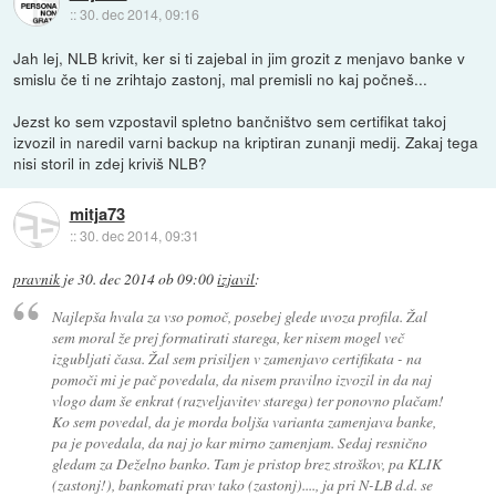
::
30. dec 2014, 09:16
Jah lej, NLB krivit, ker si ti zajebal in jim grozit z menjavo banke v
smislu če ti ne zrihtajo zastonj, mal premisli no kaj počneš...
Jezst ko sem vzpostavil spletno bančništvo sem certifikat takoj
izvozil in naredil varni backup na kriptiran zunanji medij. Zakaj tega
nisi storil in zdej kriviš NLB?
mitja73
::
30. dec 2014, 09:31
pravnik
je
30. dec 2014 ob 09:00
izjavil
:
Najlepša hvala za vso pomoč, posebej glede uvoza profila. Žal
sem moral že prej formatirati starega, ker nisem mogel več
izgubljati časa. Žal sem prisiljen v zamenjavo certifikata - na
pomoči mi je pač povedala, da nisem pravilno izvozil in da naj
vlogo dam še enkrat (razveljavitev starega) ter ponovno plačam!
Ko sem povedal, da je morda boljša varianta zamenjava banke,
pa je povedala, da naj jo kar mirno zamenjam. Sedaj resnično
gledam za Deželno banko. Tam je pristop brez stroškov, pa KLIK
(zastonj!), bankomati prav tako (zastonj)...., ja pri N-LB d.d. se