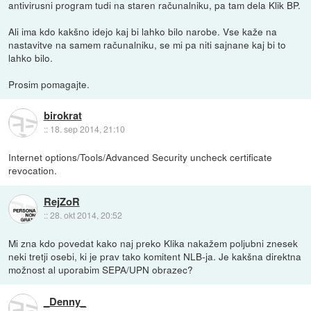
antivirusni program tudi na staren računalniku, pa tam dela Klik BP.
Ali ima kdo kakšno idejo kaj bi lahko bilo narobe. Vse kaže na
nastavitve na samem računalniku, se mi pa niti sajnane kaj bi to
lahko bilo.
Prosim pomagajte.
birokrat
::
18. sep 2014, 21:10
Internet options/Tools/Advanced Security uncheck certificate
revocation.
RejZoR
::
28. okt 2014, 20:52
Mi zna kdo povedat kako naj preko Klika nakažem poljubni znesek
neki tretji osebi, ki je prav tako komitent NLB-ja. Je kakšna direktna
možnost al uporabim SEPA/UPN obrazec?
_Denny_