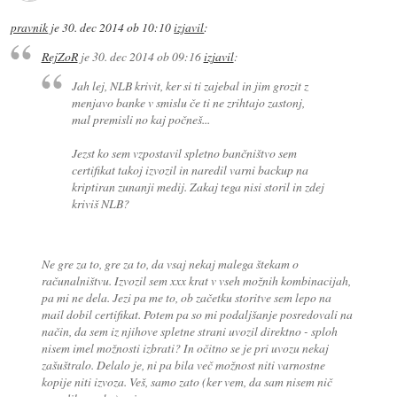
pravnik
je
30. dec 2014 ob 10:10
izjavil
:
RejZoR
je
30. dec 2014 ob 09:16
izjavil
:
Jah lej, NLB krivit, ker si ti zajebal in jim grozit z
menjavo banke v smislu če ti ne zrihtajo zastonj,
mal premisli no kaj počneš...
Jezst ko sem vzpostavil spletno bančništvo sem
certifikat takoj izvozil in naredil varni backup na
kriptiran zunanji medij. Zakaj tega nisi storil in zdej
kriviš NLB?
Ne gre za to, gre za to, da vsaj nekaj malega štekam o
računalništvu. Izvozil sem xxx krat v vseh možnih kombinacijah,
pa mi ne dela. Jezi pa me to, ob začetku storitve sem lepo na
mail dobil certifikat. Potem pa so mi podaljšanje posredovali na
način, da sem iz njihove spletne strani uvozil direktno - sploh
nisem imel možnosti izbrati? In očitno se je pri uvozu nekaj
zašuštralo. Delalo je, ni pa bila več možnost niti varnostne
kopije niti izvoza. Veš, samo zato (ker vem, da sam nisem nič