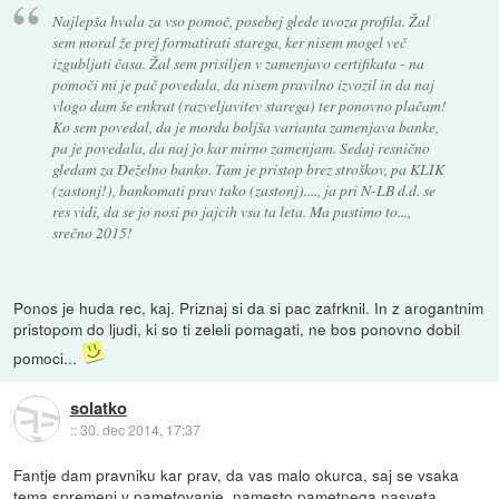
Najlepša hvala za vso pomoč, posebej glede uvoza profila. Žal
sem moral že prej formatirati starega, ker nisem mogel več
izgubljati časa. Žal sem prisiljen v zamenjavo certifikata - na
pomoči mi je pač povedala, da nisem pravilno izvozil in da naj
vlogo dam še enkrat (razveljavitev starega) ter ponovno plačam!
Ko sem povedal, da je morda boljša varianta zamenjava banke,
pa je povedala, da naj jo kar mirno zamenjam. Sedaj resnično
gledam za Deželno banko. Tam je pristop brez stroškov, pa KLIK
(zastonj!), bankomati prav tako (zastonj)...., ja pri N-LB d.d. se
res vidi, da se jo nosi po jajcih vsa ta leta. Ma pustimo to...,
srečno 2015!
Ponos je huda rec, kaj. Priznaj si da si pac zafrknil. In z arogantnim
pristopom do ljudi, ki so ti zeleli pomagati, ne bos ponovno dobil
pomoci...
solatko
::
30. dec 2014, 17:37
Fantje dam pravniku kar prav, da vas malo okurca, saj se vsaka
tema spremeni v pametovanje, namesto pametnega nasveta.