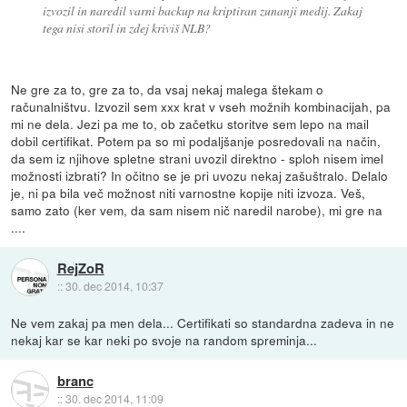
izvozil in naredil varni backup na kriptiran zunanji medij. Zakaj
tega nisi storil in zdej kriviš NLB?
Ne gre za to, gre za to, da vsaj nekaj malega štekam o
računalništvu. Izvozil sem xxx krat v vseh možnih kombinacijah, pa
mi ne dela. Jezi pa me to, ob začetku storitve sem lepo na mail
dobil certifikat. Potem pa so mi podaljšanje posredovali na način,
da sem iz njihove spletne strani uvozil direktno - sploh nisem imel
možnosti izbrati? In očitno se je pri uvozu nekaj zašuštralo. Delalo
je, ni pa bila več možnost niti varnostne kopije niti izvoza. Veš,
samo zato (ker vem, da sam nisem nič naredil narobe), mi gre na
....
RejZoR
::
30. dec 2014, 10:37
Ne vem zakaj pa men dela... Certifikati so standardna zadeva in ne
nekaj kar se kar neki po svoje na random spreminja...
branc
::
30. dec 2014, 11:09