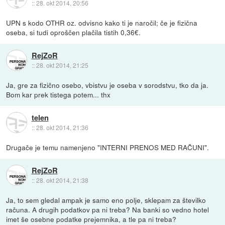
::
28. okt 2014, 20:56
UPN s kodo OTHR oz. odvisno kako ti je naročil; če je fizična
oseba, si tudi oproščen plačila tistih 0,36€.
RejZoR
::
28. okt 2014, 21:25
Ja, gre za fizično osebo, vbistvu je oseba v sorodstvu, tko da ja.
Bom kar prek tistega potem... thx
telen
::
28. okt 2014, 21:36
Drugače je temu namenjeno "INTERNI PRENOS MED RAČUNI".
RejZoR
::
28. okt 2014, 21:38
Ja, to sem gledal ampak je samo eno polje, sklepam za številko
računa. A drugih podatkov pa ni treba? Na banki so vedno hotel
imet še osebne podatke prejemnika, a tle pa ni treba?