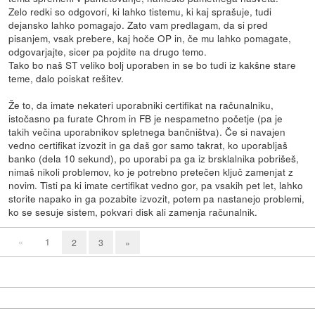
Zelo redki so odgovori, ki lahko tistemu, ki kaj sprašuje, tudi
dejansko lahko pomagajo. Zato vam predlagam, da si pred
pisanjem, vsak prebere, kaj hoče OP in, če mu lahko pomagate,
odgovarjajte, sicer pa pojdite na drugo temo.
Tako bo naš ST veliko bolj uporaben in se bo tudi iz kakšne stare
teme, dalo poiskat rešitev.
Že to, da imate nekateri uporabniki certifikat na računalniku,
istočasno pa furate Chrom in FB je nespametno početje (pa je
takih večina uporabnikov spletnega bančništva). Če si navajen
vedno certifikat izvozit in ga daš gor samo takrat, ko uporabljaš
banko (dela 10 sekund), po uporabi pa ga iz brsklalnika pobrišeš,
nimaš nikoli problemov, ko je potrebno pretečen ključ zamenjat z
novim. Tisti pa ki imate certifikat vedno gor, pa vsakih pet let, lahko
storite napako in ga pozabite izvozit, potem pa nastanejo problemi,
ko se sesuje sistem, pokvari disk ali zamenja računalnik.
«
1
2
3
»