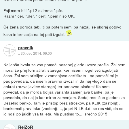
Fajl mora biti *.p12 oziroma *.pfx.
Razni *.cer, *.der, *.cert, *.pem niso OK.
Če žena poroča tebi, ti pa potem sem, pa nazaj, se skoraj gotovo
kaka informacija na tej poti izgubi.
pravnik
::
30. dec 2014, 09:00
Najlepša hvala za vso pomoč, posebej glede uvoza profila. Žal sem
moral že prej formatirati starega, ker nisem mogel več izgubljati
časa. Žal sem prisiljen v zamenjavo certifikata - na pomoči mi je
pač povedala, da nisem pravilno izvozil in da naj vlogo dam še
enkrat (razveljavitev starega) ter ponovno plačam! Ko sem
povedal, da je morda boljša varianta zamenjava banke, pa je
povedala, da naj jo kar mirno zamenjam. Sedaj resnično gledam za
Deželno banko. Tam je pristop brez stroškov, pa KLIK (zastonj!),
bankomati prav tako (zastonj)...., ja pri N-LB d.d. se res vidi, da se
jo nosi po jajcih vsa ta leta. Ma pustimo to..., srečno 2015!
RejZoR