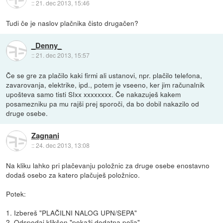
::
21. dec 2013, 15:46
Tudi če je naslov plačnika čisto drugačen?
_Denny_
::
21. dec 2013, 15:57
Če se gre za plačilo kaki firmi ali ustanovi, npr. plačilo telefona,
zavarovanja, elektrike, ipd., potem je vseeno, ker jim računalnik
upošteva samo tisti SIxx xxxxxxxx. Če nakazuješ kakem
posamezniku pa mu rajši prej sporoči, da bo dobil nakazilo od
druge osebe.
Zagnani
::
24. dec 2013, 13:08
Na kliku lahko pri plačevanju položnic za druge osebe enostavno
dodaš osebo za katero plačuješ položnico.
Potek:
1. Izbereš "PLAČILNI NALOG UPN/SEPA"
2. Odspodaj klikšen "pokaži dodatna polja"