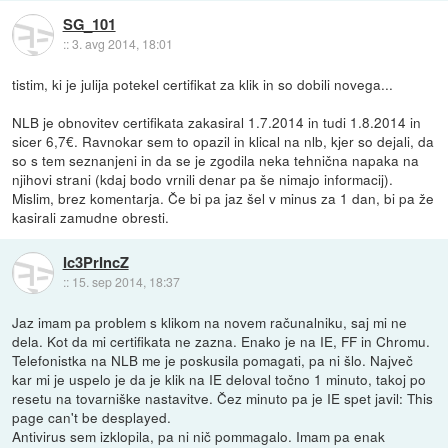
SG_101
::
3. avg 2014, 18:01
tistim, ki je julija potekel certifikat za klik in so dobili novega...
NLB je obnovitev certifikata zakasiral 1.7.2014 in tudi 1.8.2014 in
sicer 6,7€. Ravnokar sem to opazil in klical na nlb, kjer so dejali, da
so s tem seznanjeni in da se je zgodila neka tehnična napaka na
njihovi strani (kdaj bodo vrnili denar pa še nimajo informacij).
Mislim, brez komentarja. Če bi pa jaz šel v minus za 1 dan, bi pa že
kasirali zamudne obresti.
Ic3PrIncZ
::
15. sep 2014, 18:37
Jaz imam pa problem s klikom na novem računalniku, saj mi ne
dela. Kot da mi certifikata ne zazna. Enako je na IE, FF in Chromu.
Telefonistka na NLB me je poskusila pomagati, pa ni šlo. Največ
kar mi je uspelo je da je klik na IE deloval točno 1 minuto, takoj po
resetu na tovarniške nastavitve. Čez minuto pa je IE spet javil: This
page can't be desplayed.
Antivirus sem izklopila, pa ni nič pommagalo. Imam pa enak