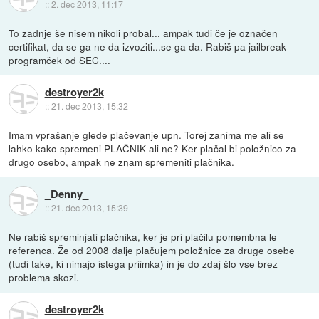
::
2. dec 2013, 11:17
To zadnje še nisem nikoli probal... ampak tudi če je označen
certifikat, da se ga ne da izvoziti...se ga da. Rabiš pa jailbreak
programček od SEC....
destroyer2k
::
21. dec 2013, 15:32
Imam vprašanje glede plačevanje upn. Torej zanima me ali se
lahko kako spremeni PLAČNIK ali ne? Ker plačal bi položnico za
drugo osebo, ampak ne znam spremeniti plačnika.
_Denny_
::
21. dec 2013, 15:39
Ne rabiš spreminjati plačnika, ker je pri plačilu pomembna le
referenca. Že od 2008 dalje plačujem položnice za druge osebe
(tudi take, ki nimajo istega priimka) in je do zdaj šlo vse brez
problema skozi.
destroyer2k