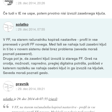
::
28. dec 2014, 20:26
Če tudi v IE ne uspe, potem prvotno nisi izvozil zasebnega ključa.
solatko
::
29. dec 2014, 07:55
V FF, na starem računalniku kopiraš nastavitve - profil in vse
preneseš v profil FF novega. Med faili se nahaja tudi zasebni ključ
in ti bo v novem sistemu delal brez problema (seveda moraš
poznati password).
Druga pot je, da zasebni ključ izvoziš iz starega FF. Greš na
orodja, možnosti, napredno, preglej digitalna potrdila, poiščeš v
katerem razdelku se nahaja osebni ključ in ga izvoziš na ključek.
Seveda moraš poznati geslo.
pravnik
::
29. dec 2014, 09:21
solatko
je
29. dec 2014 ob 07:55
izjavil
:
V FF, na starem računalniku kopiraš nastavitve - profil in vse
preneseš v profil FF novega. Med faili se nahaja tudi zasebni