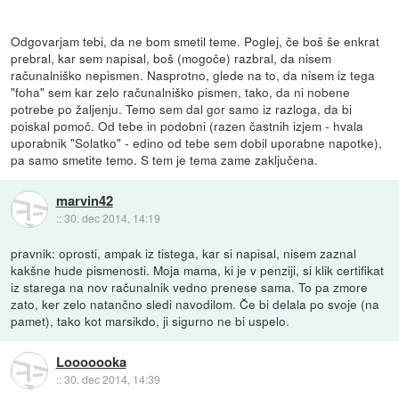
Odgovarjam tebi, da ne bom smetil teme. Poglej, če boš še enkrat
prebral, kar sem napisal, boš (mogoče) razbral, da nisem
računalniško nepismen. Nasprotno, glede na to, da nisem iz tega
"foha" sem kar zelo računalniško pismen, tako, da ni nobene
potrebe po žaljenju. Temo sem dal gor samo iz razloga, da bi
poiskal pomoč. Od tebe in podobni (razen častnih izjem - hvala
uporabnik "Solatko" - edino od tebe sem dobil uporabne napotke),
pa samo smetite temo. S tem je tema zame zaključena.
marvin42
::
30. dec 2014, 14:19
pravnik: oprosti, ampak iz tistega, kar si napisal, nisem zaznal
kakšne hude pismenosti. Moja mama, ki je v penziji, si klik certifikat
iz starega na nov računalnik vedno prenese sama. To pa zmore
zato, ker zelo natančno sledi navodilom. Če bi delala po svoje (na
pamet), tako kot marsikdo, ji sigurno ne bi uspelo.
Looooooka
::
30. dec 2014, 14:39