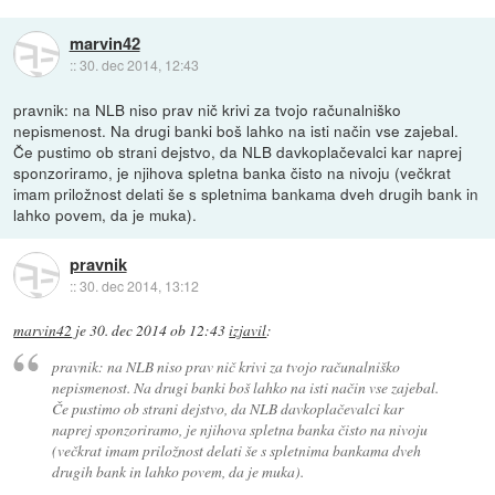
marvin42
::
30. dec 2014, 12:43
pravnik: na NLB niso prav nič krivi za tvojo računalniško
nepismenost. Na drugi banki boš lahko na isti način vse zajebal.
Če pustimo ob strani dejstvo, da NLB davkoplačevalci kar naprej
sponzoriramo, je njihova spletna banka čisto na nivoju (večkrat
imam priložnost delati še s spletnima bankama dveh drugih bank in
lahko povem, da je muka).
pravnik
::
30. dec 2014, 13:12
marvin42
je
30. dec 2014 ob 12:43
izjavil
:
pravnik: na NLB niso prav nič krivi za tvojo računalniško
nepismenost. Na drugi banki boš lahko na isti način vse zajebal.
Če pustimo ob strani dejstvo, da NLB davkoplačevalci kar
naprej sponzoriramo, je njihova spletna banka čisto na nivoju
(večkrat imam priložnost delati še s spletnima bankama dveh
drugih bank in lahko povem, da je muka).