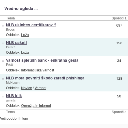
Vredno ogleda ...
Tema
Sporočila
»
NLB ukinitev certifikatov ?
697
Boggs
Oddelek:
Loža
»
NLB paketi
198
PeterZ
Oddelek:
Loža
»
Varnost spletnih bank - enkratna gesla
34
Ribič
Oddelek:
Informacijska varnost
»
NLB mora povrniti škodo zaradi phishinga
128
McHusch
Oddelek:
Novice
/
Varnost
»
NLB klik
50
gansta
Oddelek:
Omrežja in internet
Tema
Sporočila
Več podobnih tem