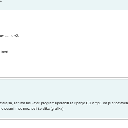
s.
tev Lame v2.
.
ikosti.
starejša, zanima me kateri program uporabiti za ripanje CD v mp3, da je enostaven, hi
o pesmi in po možnosti še slika (grafika).