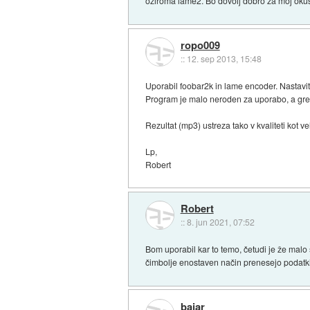
oziroma lame2. Bo dovolj dobro za moj oku
ropo009
::
12. sep 2013, 15:48
Uporabil foobar2k in lame encoder. Nastavi
Program je malo neroden za uporabo, a gre
Rezultat (mp3) ustreza tako v kvaliteti kot vel
Lp,
Robert
Robert
::
8. jun 2021, 07:52
Bom uporabil kar to temo, četudi je že malo 
čimbolje enostaven način prenesejo podatki 
bajar