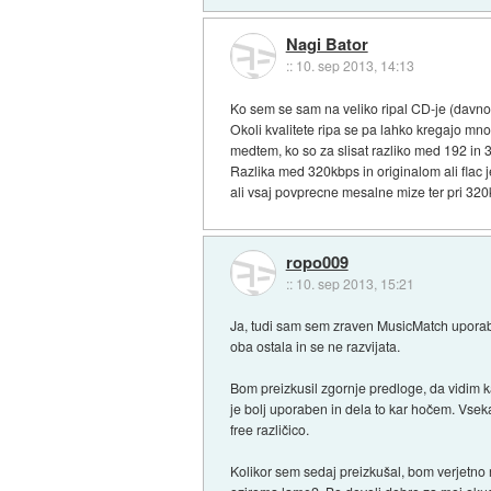
Nagi Bator
::
10. sep 2013, 14:13
Ko sem se sam na veliko ripal CD-je (davno
Okoli kvalitete ripa se pa lahko kregajo mnog
medtem, ko so za slisat razliko med 192 in 3
Razlika med 320kbps in originalom ali flac j
ali vsaj povprecne mesalne mize ter pri 320k
ropo009
::
10. sep 2013, 15:21
Ja, tudi sam sem zraven MusicMatch uporab
oba ostala in se ne razvijata.
Bom preizkusil zgornje predloge, da vidim 
je bolj uporaben in dela to kar hočem. Vse
free različico.
Kolikor sem sedaj preizkušal, bom verjetno r