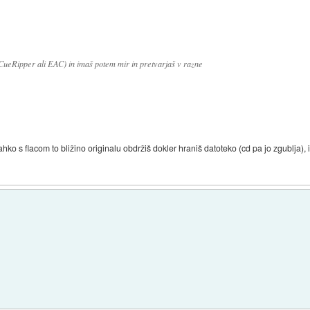
CueRipper ali EAC) in imaš potem mir in pretvarjaš v razne
 lahko s flacom to bližino originalu obdržiš dokler hraniš datoteko (cd pa jo zgublja),