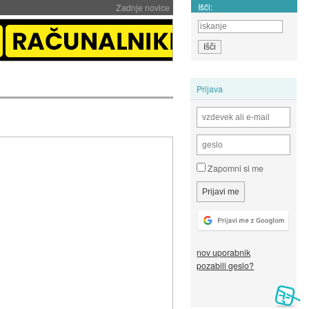
Išči:
Zadnje novice
Prijava
Zapomni si me
nov uporabnik
pozabili geslo?