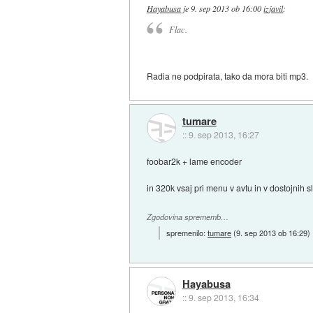
Hayabusa
je
9. sep 2013 ob 16:00
izjavil
:
Flac.
Radia ne podpirata, tako da mora biti mp3.
tumare
::
9. sep 2013, 16:27
foobar2k + lame encoder
in 320k vsaj pri menu v avtu in v dostojnih 
Zgodovina sprememb…
spremenilo:
tumare
(
9. sep 2013 ob 16:29
)
Hayabusa
::
9. sep 2013, 16:34