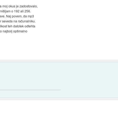
a moj okus je zadostovalo,
zmišljam o 192 ali 256.
arave. Naj povem, da mp3
ter seveda na računalniku.
likost teh datotek odtehta
ilo najbolj optimalno