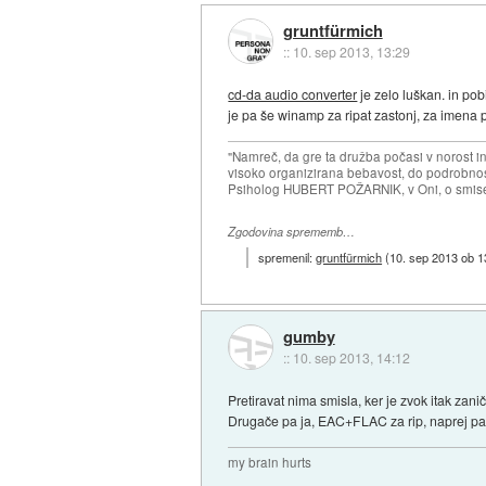
gruntfürmich
::
10. sep 2013, 13:29
cd-da audio converter
je zelo luškan. in pob
je pa še winamp za ripat zastonj, za imena 
"Namreč, da gre ta družba počasi v norost i
visoko organizirana bebavost, do podrobnosti
Psiholog HUBERT POŽARNIK, v Oni, o smise
Zgodovina sprememb…
spremenil:
gruntfürmich
(
10. sep 2013 ob 1
gumby
::
10. sep 2013, 14:12
Pretiravat nima smisla, ker je zvok itak zani
Drugače pa ja, EAC+FLAC za rip, naprej pa p
my brain hurts