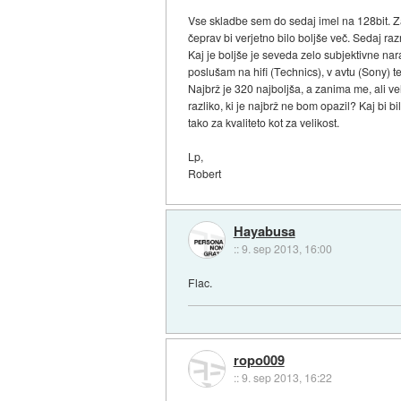
Vse skladbe sem do sedaj imel na 128bit. Z
čeprav bi verjetno bilo boljše več. Sedaj ra
Kaj je boljše je seveda zelo subjektivne n
poslušam na hifi (Technics), v avtu (Sony) 
Najbrž je 320 najboljša, a zanima me, ali ve
razliko, ki je najbrž ne bom opazil? Kaj bi b
tako za kvaliteto kot za velikost.
Lp,
Robert
Hayabusa
::
9. sep 2013, 16:00
Flac.
ropo009
::
9. sep 2013, 16:22