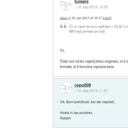
tumare
::
10. sep 2013, 10:53
neres
je
10. sep 2013 ob 10:37
izjavil
:
Če že ripaš na novo najboljše v FLAC (s 
MP3 ipd. formate po želji.
To.
Čisto nov cd bo najbolj blizu originalu, in ti
formate, ki ti trenutna naprava bere.
ropo009
::
10. sep 2013, 11:57
Ok. Bom preizkusil, kar ste napisali.
Hvala in lep pozdrav,
Robert