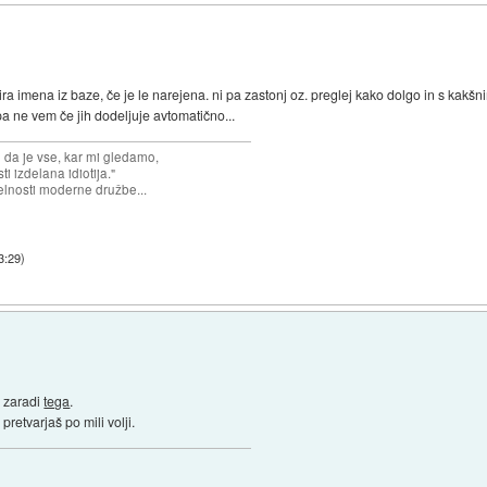
ira imena iz baze, če je le narejena. ni pa zastonj oz. preglej kako dolgo in s kakšn
pa ne vem če jih dodeljuje avtomatično...
n da je vse, kar mi gledamo,
 izdelana idiotija."
lnosti moderne družbe...
3:29
)
č zaradi
tega
.
retvarjaš po mili volji.