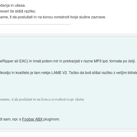
čenja in ušesa.
veri če slišiš razliko.
sname, ti da poslušati in na koncu ovrednoti tvoje slušne zaznave.
Ripper ali EAC) in imaš potem mir in pretvarjaš v razne MP3 ipd. formate po želji.
ostjo in kvaliteto je tam nekje LAME V2. Težko da boš slišal razliko z večjim bitra
posname, ti da poslušati in na koncu ovrednoti tvoje slušne
di sam, npr. s
Foobar ABX
pluginom.