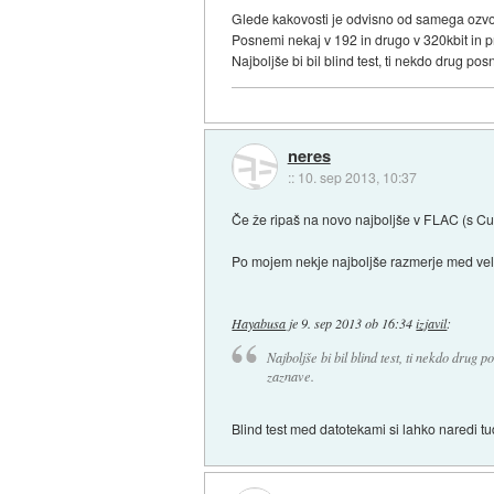
Glede kakovosti je odvisno od samega ozvo
Posnemi nekaj v 192 in drugo v 320kbit in pre
Najboljše bi bil blind test, ti nekdo drug po
neres
::
10. sep 2013, 10:37
Če že ripaš na novo najboljše v FLAC (s Cue
Po mojem nekje najboljše razmerje med velik
Hayabusa
je
9. sep 2013 ob 16:34
izjavil
:
Najboljše bi bil blind test, ti nekdo drug 
zaznave.
Blind test med datotekami si lahko naredi tu