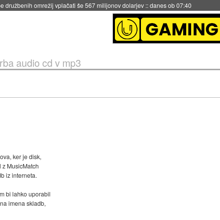
igence doslej
::
včeraj ob 21:37
rba audio cd v mp3
ova, ker je disk,
lal z MusicMatch
 iz interneta.
am bi lahko uporabil
rezna imena skladb,