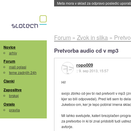
ByteDance trenira največji model umetne intel
Forum
»
Zvok in slika
»
Pretvo
Novice
Pretvorba audio cd v mp3
arhiv
Forum
ropo009
mali oglasi
::
9. sep 2013, 15:57
teme zadnjih 24h
Članki
Hi!
Zaposlitve
svojo zbirko cd-jev bi rad pretvoril v mp3 (zn
brskaj
kjer so bili odpovedal). Pred leti sem to de
Ostalo
Jukebox-om, ker je lepo pobiral imena skladb
pravila
Mi lahko svetujete, kateri brezplačen progr
za pretvorbo in ki bi znal pridobiti tudi ust
avtorje.