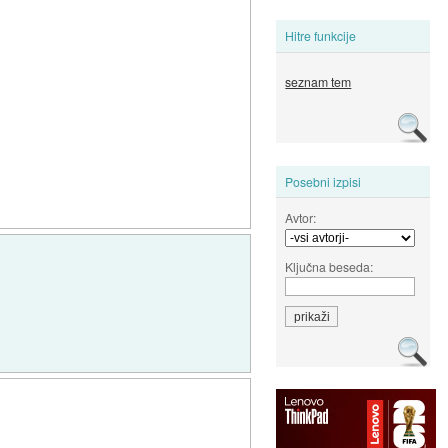
Hitre funkcije
seznam tem
Posebni izpisi
Avtor:
Ključna beseda: