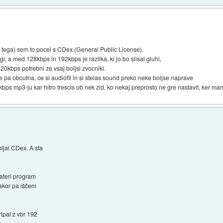
 tega) sem to pocel s CDex (General Public License).
i, a med 128kbps in 192kbps je razlika, ki jo bo slisal gluhi,
20kbps potrebni ze vsaj boljsi zvocniki.
e pa obcutna, ce si audiofil in si stelas sound preko neke boljse naprave
bps mp3-ju kar hitro trescis ob nek zid, ko nekaj preprosto ne gre nastavit, ker man
ljal CDex. A sta
kateri program
kakor pa iščem
ipal z vbr 192