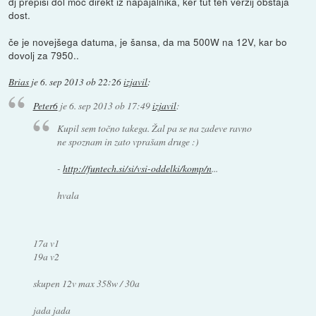
dj prepiši dol moč direkt iz napajalnika, ker tut teh verzij obstaja
dost.
če je novejšega datuma, je šansa, da ma 500W na 12V, kar bo
dovolj za 7950..
Brias
je
6. sep 2013 ob 22:26
izjavil
:
Peter6
je
6. sep 2013 ob 17:49
izjavil
:
Kupil sem točno takega. Žal pa se na zadeve ravno
ne spoznam in zato vprašam druge :)
-
http://funtech.si/si/vsi-oddelki/komp/n
...
hvala
17a v1
19a v2
skupen 12v max 358w / 30a
jada jada