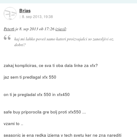
Brias
::
8. sep 2013, 19:38
Peter6
je
8. sep 2013 ob 17:26
izjavil
:
kaj mi lahko poveš samo kateri proizvajalci so zanesljivi oz.
dobri?
zakaj kompliciras, ce sva ti oba dala linke za xfx?
jaz sem ti predlagal xfx 550
on ti je pregladal xfx 550 in xfx450
safe buy priporocila gre bolj proti xfx550 ...
vzami to ..
seasonic je ena redka izjema v tech svetu ker ne zna narediti