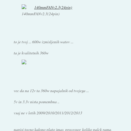
140mmFANv2.3(24pin)
to je tvoj ... 600w izmisljenih watov ...
ta je kvalitetnih 360w
vec da na 12v ta 360w napajalnik od tvojega ...
5v in 3.3v nista pomembna ..
vsaj ne v letih 2009/2010/2011/2012/2013
napisi tocno kaksno plato imas, processor, koliko palck rama,