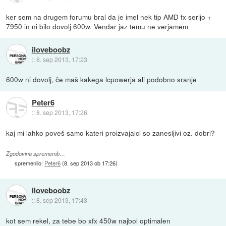
ker sem na drugem forumu bral da je imel nek tip AMD fx serijo +
7950 in ni bilo dovolj 600w. Vendar jaz temu ne verjamem
iloveboobz
::
8. sep 2013, 17:23
600w ni dovolj, če maš kakega lcpowerja ali podobno sranje
Peter6
::
8. sep 2013, 17:26
kaj mi lahko poveš samo kateri proizvajalci so zanesljivi oz. dobri?
Zgodovina sprememb…
spremenilo:
Peter6
(
8. sep 2013 ob 17:26
)
iloveboobz
::
8. sep 2013, 17:43
kot sem rekel, za tebe bo xfx 450w najbol optimalen