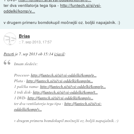
ter dva ventilatorja tega tipa -
http://funtech.si/si/vsi-
oddelki/komp/v...
v drugem primeru bomdokupil močnejši oz. boljši napajalnik. :)
Brias
::
7. sep 2013, 17:57
Peter6
je
7. sep 2013 ob 15:14
izjavil
:
Imam sledeče:
Procesor-
http://funtech.si/si/vsi-oddelki/komp/p...
Plata -
http://funtech.si/si/vsi-oddelki/komp/m...
1 palčka rama-
http://funtech.si/si/vsi-oddelki/komp/p...
1 trdi disk-
http://funtech.si/si/vsi-oddelki/komp/t...
1 DVD-
http://funtech.si/si/vsi-oddelki/komp/o...
ter dva ventilatorja tega tipa -
http://funtech.si/si/vsi-
oddelki/komp/v...
v drugem primeru bomdokupil močnejši oz. boljši napajalnik. :)