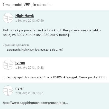
firma, model, VER., in starost ...
NightHawk
::
30. avg 2013, 07:50
Pol moraš pa povedat še kje boš kupil. Ker pri mlacomu je lahko
nekaj za 300+ eur ubistvu 230 eur v nemčiji.
Zgodovina sprememb…
spremenilo:
NightHawk
(
30. avg 2013 ob 07:51
)
tvirus
::
30. avg 2013, 13:48
Torej napajalnik imam star 4 leta 850W Arkangel. Cena pa do 300€
nyler
::
30. avg 2013, 13:51
http://www.sapphiretech.com/presentatio...