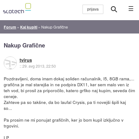
☰
Forum
»
Kaj kupiti
»
Nakup Grafične
Nakup Grafične
tvirus
::
29. avg 2013, 22:50
Pozdravljeni, doma imam dokaj soliden računalnik, I5, 8GB rama,...
grafična je mal starejša in ne podpira DX11, ker sem malo ven iz
teh vod, bi prosil za priporočilo, katero grfiko naj kupim, seveda čim
ceneje.
Zahteve pa so takšne, da bo laufal Crysis, pa ti novejši špili kaj
so...
Pa prosim ne mi ponujat grafičnih, ker jo bom kupil izključno v
trgovini.
LP