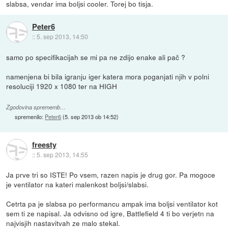
slabsa, vendar ima boljsi cooler. Torej bo tisja.
Peter6
::
5. sep 2013, 14:50
samo po specifikacijah se mi pa ne zdijo enake ali pač ?
namenjena bi bila igranju iger katera mora poganjati njih v polni
resoluciji 1920 x 1080 ter na HIGH
Zgodovina sprememb…
spremenilo:
Peter6
(
5. sep 2013 ob 14:52
)
freesty
::
5. sep 2013, 14:55
Ja prve tri so ISTE! Po vsem, razen napis je drug gor. Pa mogoce
je ventilator na kateri malenkost boljsi/slabsi.
Cetrta pa je slabsa po performancu ampak ima boljsi ventilator kot
sem ti ze napisal. Ja odvisno od igre, Battlefield 4 ti bo verjetn na
najvisjih nastavitvah ze malo stekal.