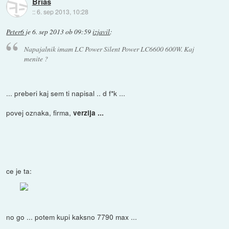
Brias
::
6. sep 2013, 10:28
Peter6
je
6. sep 2013 ob 09:59
izjavil
:
Napajalnik imam LC Power Silent Power LC6600 600W. Kaj
menite ?
... preberi kaj sem ti napisal .. d f*k ...
povej oznaka, firma,
verzija ...
ce je ta:
no go ... potem kupi kaksno 7790 max ...