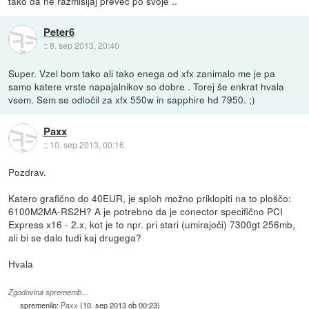
tako da ne razmisljaj prevec po svoje ..
Peter6
::
8. sep 2013, 20:40
Super. Vzel bom tako ali tako enega od xfx zanimalo me je pa
samo katere vrste napajalnikov so dobre . Torej še enkrat hvala
vsem. Sem se odločil za xfx 550w in sapphire hd 7950. ;)
Paxx
::
10. sep 2013, 00:16
Pozdrav.
Katero grafično do 40EUR, je sploh možno priklopiti na to ploščo:
6100M2MA-RS2H? A je potrebno da je conector specifično PCI
Express x16 - 2.x, kot je to npr. pri stari (umirajoči) 7300gt 256mb,
ali bi se dalo tudi kaj drugega?
Hvala
Zgodovina sprememb…
spremenilo:
Paxx
(
10. sep 2013 ob 00:23
)