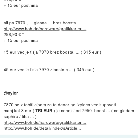
+ 15 eur postnina
ali pa 7970 , ... glasna ... brez boosta ...
http://www.hoh.de/hardware/grafikkarten...
298,90 € *
+ 15 eur postnina
15 eur vec je tisja 7970 brez boosta. ... ( 315 eur )
45 eur vec je tisja 7970 z bostom ... ( 345 eur )
@nyler
7870 se z tahiti cipom za ta denar ne izplaca vec kupovati ...
manj kot 3 eur (
) je cenejsi od 7950+boost ... ( ce gledam
TRI EUR
saphire / tiha ... )
http://www.hoh.de/hardware/grafikkarten...
http://www.hoh.de/detail/index/sArticle...