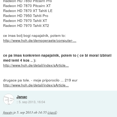
Radeon HD 7850 Pitcairn Pro
Radeon HD 7870 Pitcairn XT
Radeon HD 7870 XT Tahiti LE
Radeon HD 7950 Tahiti Pro
Radeon HD 7970 Tahiti XT
Radeon HD 7970 Tahiti XT2
ce imas bolj bogi napajalnik, potem to:
http://www.hoh.de/demogeraete/computer-...
ce pa imas konkreten napajalnik, potem to ( ce bi moral izbirati
med temi 4 kos .. ):
http://www.hoh.de/detail/index/sArticle...
drugace pa tole. - moje priporocilo ... 219 eur
http://www.hoh.de/detail/index/sArticle...
Janac
::
5. sep 2013, 16:04
freesty
je
5. sep 2013 ob 14:55
izjavil
: