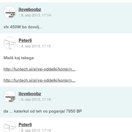
iloveboobz
::
8. sep 2013, 17:14
xfx 450W bo dovolj...
Peter6
::
8. sep 2013, 17:15
Misliš kaj takega
http://funtech.si/si/vsi-oddelki/komp/n...
http://funtech.si/si/vsi-oddelki/komp/n...
iloveboobz
::
8. sep 2013, 17:16
da ... katerkol od teh no poganjal 7950 BP
Peter6
::
8. sep 2013, 17:18