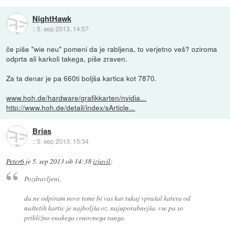
NightHawk
::
5. sep 2013, 14:57
če piše "wie neu" pomeni da je rabljena, to verjetno veš? oziroma
odprta ali karkoli takega, piše zraven.
Za ta denar je pa 660ti boljša kartica kot 7870.
www.hoh.de/hardware/grafikkarten/nvidia...
http://www.hoh.de/detail/index/sArticle...
Brias
::
5. sep 2013, 15:34
Peter6
je
5. sep 2013 ob 14:38
izjavil
:
Pozdravljeni,
da ne odpiram nove teme bi vas kar tukaj vprašal katera od
naštetih kartic je najboljša oz. najuporabnejša. vse pa so
približno enakega cenovnega ranga.