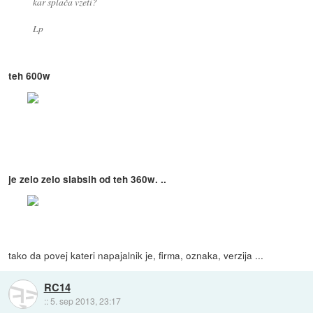
kar splača vzeti?
Lp
teh 600w
je zelo zelo slabsih od teh 360w. ..
tako da povej kateri napajalnik je, firma, oznaka, verzija ...
RC14
::
5. sep 2013, 23:17