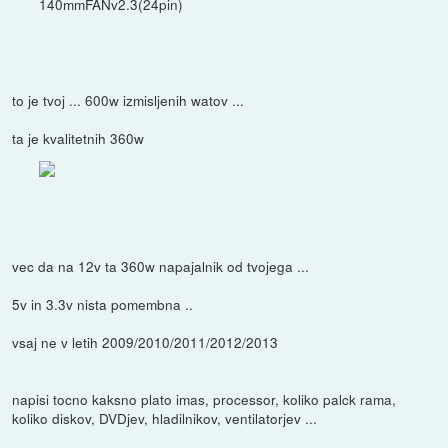
140mmFANv2.3(24pin)
to je tvoj ... 600w izmisljenih watov ...
ta je kvalitetnih 360w
vec da na 12v ta 360w napajalnik od tvojega ...
5v in 3.3v nista pomembna ..
vsaj ne v letih 2009/2010/2011/2012/2013
napisi tocno kaksno plato imas, processor, koliko palck rama,
koliko diskov, DVDjev, hladilnikov, ventilatorjev ...