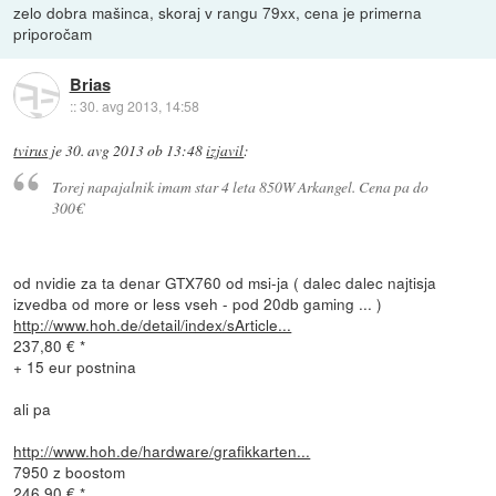
zelo dobra mašinca, skoraj v rangu 79xx, cena je primerna
priporočam
Brias
::
30. avg 2013, 14:58
tvirus
je
30. avg 2013 ob 13:48
izjavil
:
Torej napajalnik imam star 4 leta 850W Arkangel. Cena pa do
300€
od nvidie za ta denar GTX760 od msi-ja ( dalec dalec najtisja
izvedba od more or less vseh - pod 20db gaming ... )
http://www.hoh.de/detail/index/sArticle...
237,80 € *
+ 15 eur postnina
ali pa
http://www.hoh.de/hardware/grafikkarten...
7950 z boostom
246,90 € *