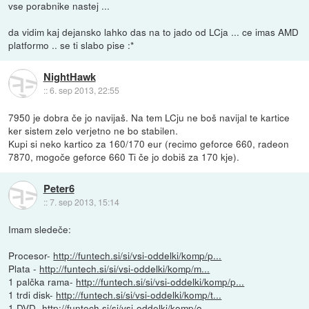
vse porabnike nastej ...
da vidim kaj dejansko lahko das na to jado od LCja ... ce imas AMD
platformo .. se ti slabo pise :*
NightHawk
::
6. sep 2013, 22:55
7950 je dobra če jo navijaš. Na tem LCju ne boš navijal te kartice
ker sistem zelo verjetno ne bo stabilen.
Kupi si neko kartico za 160/170 eur (recimo geforce 660, radeon
7870, mogoče geforce 660 Ti če jo dobiš za 170 kje).
Peter6
::
7. sep 2013, 15:14
Imam sledeče:
Procesor-
http://funtech.si/si/vsi-oddelki/komp/p...
Plata -
http://funtech.si/si/vsi-oddelki/komp/m...
1 palčka rama-
http://funtech.si/si/vsi-oddelki/komp/p...
1 trdi disk-
http://funtech.si/si/vsi-oddelki/komp/t...
1 DVD-
http://funtech.si/si/vsi-oddelki/komp/o...