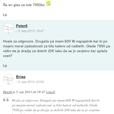
Še en glas za tole 7950ko
Lp
Peter6
::
5. sep 2013, 19:47
Hvala za odgovore. Drugače pa imam 600 W napajalnik kar bi po
mojem moral zadostovati za bilo katero od naštetih. Glede 7950 pa
vidim da je dražja za dobrih 20€ tako da se jo verjetno kar splača
vzeti?
Lp
Brias
::
5. sep 2013, 20:50
Peter6
je
5. sep 2013 ob 19:47
izjavil
:
Hvala za odgovore. Drugače pa imam 600 W napajalnik kar bi
po mojem moral zadostovati za bilo katero od naštetih. Glede
7950 pa vidim da je dražja za dobrih 20€ tako da se jo verjetno