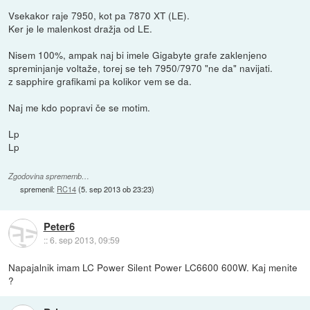
Vsekakor raje 7950, kot pa 7870 XT (LE).
Ker je le malenkost dražja od LE.
Nisem 100%, ampak naj bi imele Gigabyte grafe zaklenjeno
spreminjanje voltaže, torej se teh 7950/7970 "ne da" navijati.
z sapphire grafikami pa kolikor vem se da.
Naj me kdo popravi če se motim.
Lp
Lp
Zgodovina sprememb…
spremenil:
RC14
(
5. sep 2013 ob 23:23
)
Peter6
::
6. sep 2013, 09:59
Napajalnik imam LC Power Silent Power LC6600 600W. Kaj menite
?