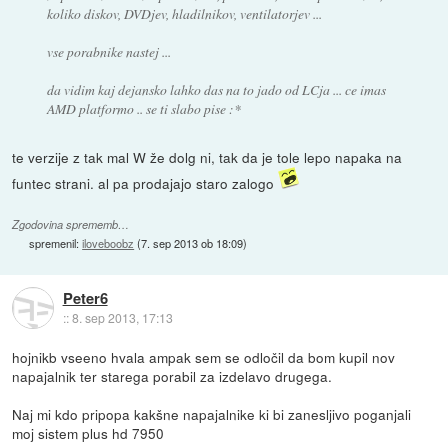
koliko diskov, DVDjev, hladilnikov, ventilatorjev ...
vse porabnike nastej ...
da vidim kaj dejansko lahko das na to jado od LCja ... ce imas
AMD platformo .. se ti slabo pise :*
te verzije z tak mal W že dolg ni, tak da je tole lepo napaka na
funtec strani. al pa prodajajo staro zalogo
Zgodovina sprememb…
spremenil:
iloveboobz
(
7. sep 2013 ob 18:09
)
Peter6
::
8. sep 2013, 17:13
hojnikb vseeno hvala ampak sem se odločil da bom kupil nov
napajalnik ter starega porabil za izdelavo drugega.
Naj mi kdo pripopa kakšne napajalnike ki bi zanesljivo poganjali
moj sistem plus hd 7950