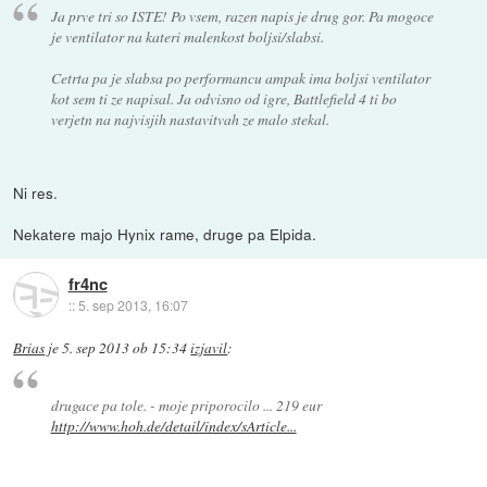
Ja prve tri so ISTE! Po vsem, razen napis je drug gor. Pa mogoce
je ventilator na kateri malenkost boljsi/slabsi.
Cetrta pa je slabsa po performancu ampak ima boljsi ventilator
kot sem ti ze napisal. Ja odvisno od igre, Battlefield 4 ti bo
verjetn na najvisjih nastavitvah ze malo stekal.
Ni res.
Nekatere majo Hynix rame, druge pa Elpida.
fr4nc
::
5. sep 2013, 16:07
Brias
je
5. sep 2013 ob 15:34
izjavil
:
drugace pa tole. - moje priporocilo ... 219 eur
http://www.hoh.de/detail/index/sArticle...