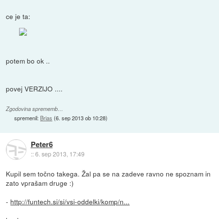
ce je ta:
potem bo ok ..
povej VERZIJO ....
Zgodovina sprememb…
spremenil:
Brias
(
6. sep 2013 ob 10:28
)
Peter6
::
6. sep 2013, 17:49
Kupil sem točno takega. Žal pa se na zadeve ravno ne spoznam in
zato vprašam druge :)
-
http://funtech.si/si/vsi-oddelki/komp/n...