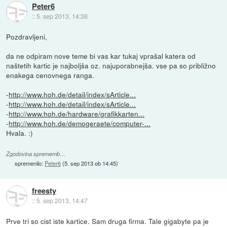
Peter6
::
5. sep 2013, 14:38
Pozdravljeni,
da ne odpiram nove teme bi vas kar tukaj vprašal katera od
naštetih kartic je najboljša oz. najuporabnejša. vse pa so približno
enakega cenovnega ranga.
-
http://www.hoh.de/detail/index/sArticle...
-
http://www.hoh.de/detail/index/sArticle...
-
http://www.hoh.de/hardware/grafikkarten...
-
http://www.hoh.de/demogeraete/computer-...
Hvala. :)
Zgodovina sprememb…
spremenilo:
Peter6
(
5. sep 2013 ob 14:45
)
freesty
::
5. sep 2013, 14:47
Prve tri so cist iste kartice. Sam druga firma. Tale gigabyte pa je