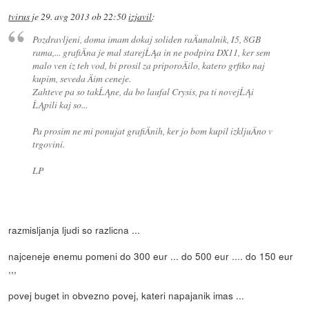
tvirus
je
29. avg 2013 ob 22:50
izjavil
:
Pozdravljeni, doma imam dokaj soliden raÄunalnik, I5, 8GB
rama,... grafiÄna je mal starejĹĄa in ne podpira DX11, ker sem
malo ven iz teh vod, bi prosil za priporoÄilo, katero grfiko naj
kupim, seveda Äim ceneje.
Zahteve pa so takĹĄne, da bo laufal Crysis, pa ti novejĹĄi
ĹĄpili kaj so...
Pa prosim ne mi ponujat grafiÄnih, ker jo bom kupil izkljuÄno v
trgovini.
LP
razmisljanja ljudi so razlicna ...
najceneje enemu pomeni do 300 eur ... do 500 eur .... do 150 eur
,,,
povej buget in obvezno povej, kateri napajanik imas ...