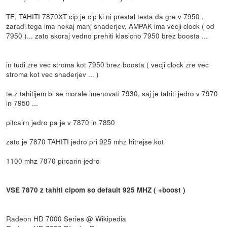
TE, TAHITI 7870XT cip je cip ki ni prestal testa da gre v 7950 ,
zaradi tega ima nekaj manj shaderjev, AMPAK ima vecji clock ( od
7950 )... zato skoraj vedno prehiti klasicno 7950 brez boosta ...
in tudi zre vec stroma kot 7950 brez boosta ( vecji clock zre vec
stroma kot vec shaderjev ... )
te z tahitijem bi se morale imenovati 7930, saj je tahiti jedro v 7970
in 7950 ...
pitcairn jedro pa je v 7870 in 7850
zato je 7870 TAHITI jedro pri 925 mhz hitrejse kot
1100 mhz 7870 pircarin jedro
VSE 7870 z tahiti cipom so default 925 MHZ ( +boost )
Radeon HD 7000 Series @ Wikipedia