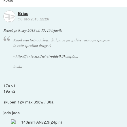
hvala
Brias
::
6. sep 2013, 22:26
Peter6
je
6. sep 2013 ob 17:49
izjavil
:
Kupil sem točno takega. Žal pa se na zadeve ravno ne spoznam
in zato vprašam druge :)
-
http://funtech.si/si/vsi-oddelki/komp/n...
hvala
17a v1
19a v2
skupen 12v max 358w / 30a
jada jada