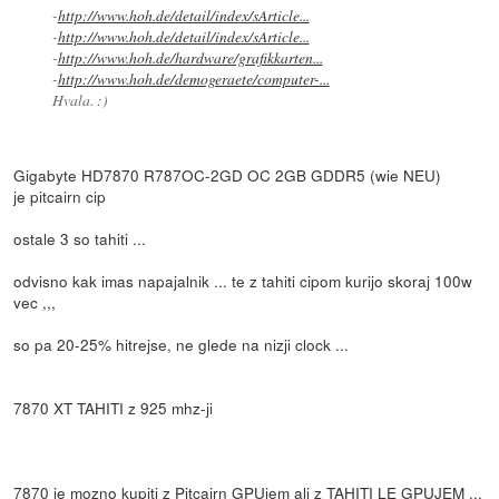
-
http://www.hoh.de/detail/index/sArticle...
-
http://www.hoh.de/detail/index/sArticle...
-
http://www.hoh.de/hardware/grafikkarten...
-
http://www.hoh.de/demogeraete/computer-...
Hvala. :)
Gigabyte HD7870 R787OC-2GD OC 2GB GDDR5 (wie NEU)
je pitcairn cip
ostale 3 so tahiti ...
odvisno kak imas napajalnik ... te z tahiti cipom kurijo skoraj 100w
vec ,,,
so pa 20-25% hitrejse, ne glede na nizji clock ...
7870 XT TAHITI z 925 mhz-ji
7870 je mozno kupiti z Pitcairn GPUjem ali z TAHITI LE GPUJEM ...