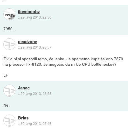
iloveboobz
::
29. avg 2013, 22:50
7950..
deadzone
::
29. avg 2013, 23:57
Živijo bi si sposodil temo, če lahko. Je spametno kupit še eno 7870
na procesor Fx-8120. Je mogoče, da mi bo CPU bottleneckov?
LP
Janac
::
29. avg 2013, 23:58
Ne.
Brias
::
30. avg 2013, 07:43