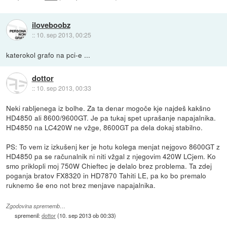
iloveboobz
::
10. sep 2013, 00:25
katerokol grafo na pci-e ...
dottor
::
10. sep 2013, 00:33
Neki rabljenega iz bolhe. Za ta denar mogoče kje najdeš kakšno
HD4850 ali 8600/9600GT. Je pa tukaj spet uprašanje napajalnika.
HD4850 na LC420W ne vžge, 8600GT pa dela dokaj stabilno.
PS: To vem iz izkušenj ker je hotu kolega menjat nejgovo 8600GT z
HD4850 pa se računalnik ni niti vžgal z njegovim 420W LCjem. Ko
smo priklopli moj 750W Chieftec je delalo brez problema. Ta zdej
poganja bratov FX8320 in HD7870 Tahiti LE, pa ko bo premalo
ruknemo še eno not brez menjave napajalnika.
Zgodovina sprememb…
spremenil:
dottor
(
10. sep 2013 ob 00:33
)