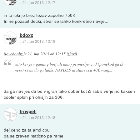
::
21. jun 2013, 12:17
in to luknjo brez težav zapolne 750K.
In ne pozabit dečki, stvar se lahko konkretno navije...
bdoxx
::
21. jun 2013, 12:18
iloveboobz
je
21. jun 2013 ob 12:15
izjavil
:
zato ker je v gaming bolj ali manj primerljiv z i3 (ponekod ga i3
nese) s tem da ga lahko NAVIJEŠ in stane cca 40€ manj...
da ga naviješ da bo v igrah tako dober kot i3 rabiš verjetno kakšen
cooler sploh pri ohišjih za 30€.
trnvpeti
::
21. jun 2013, 12:18
dej ceno za ta amd cpu
pa se zraven maticno pa rame