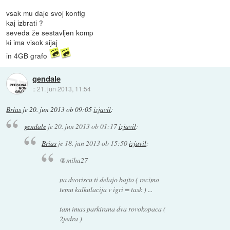
vsak mu daje svoj konfig
kaj izbrati ?
seveda že sestavljen komp
ki ima visok sijaj
in 4GB grafo
gendale
::
21. jun 2013, 11:54
Brias
je
20. jun 2013 ob 09:05
izjavil
:
gendale
je
20. jun 2013 ob 01:17
izjavil
:
Brias
je
18. jun 2013 ob 15:50
izjavil
:
@miha27
na dvoriscu ti delajo bajto ( recimo
temu kalkulacija v igri = task ) ...
tam imas parkirana dva rovokopaca (
2jedra )