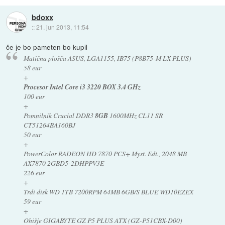
bdoxx
::
21. jun 2013, 11:54
če je bo pameten bo kupil
Matična plošča ASUS, LGA1155, IB75 (P8B75-M LX PLUS)
58 eur
+
Procesor Intel Core i3 3220 BOX 3.4 GHz
100 eur
+
Pomnilnik Crucial DDR3
8GB
1600MHz CL11 SR
CT51264BA160BJ
50 eur
+
PowerColor RADEON HD 7870 PCS+ Myst. Edt., 2048 MB
AX7870 2GBD5-2DHPPV3E
226 eur
+
Trdi disk WD 1TB 7200RPM 64MB 6GB/S BLUE WD10EZEX
59 eur
+
Ohišje GIGABYTE GZ P5 PLUS ATX (GZ-P51CBX-D00)