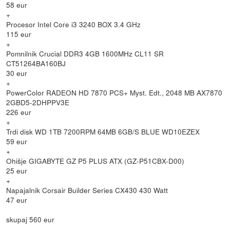
58 eur
+
Procesor Intel Core i3 3240 BOX 3.4 GHz
115 eur
+
Pomnilnik Crucial DDR3 4GB 1600MHz CL11 SR
CT51264BA160BJ
30 eur
+
PowerColor RADEON HD 7870 PCS+ Myst. Edt., 2048 MB AX7870
2GBD5-2DHPPV3E
226 eur
+
Trdi disk WD 1TB 7200RPM 64MB 6GB/S BLUE WD10EZEX
59 eur
+
Ohišje GIGABYTE GZ P5 PLUS ATX (GZ-P51CBX-D00)
25 eur
+
Napajalnik Corsair Builder Series CX430 430 Watt
47 eur
skupaj 560 eur