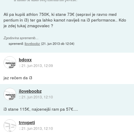
Ali pa kupiš athlon 750K, ki stane 73€ (sepravi je ravno med
pentium in i3) ter ga lahko kamot naviješ na i3 performance.. Kdo
je zdej tukaj zmagovalec ?
Zgodovina sprememb…
spremenil:
iloveboobz
(
21. jun 2013 ob 12:04
)
bdoxx
::
21. jun 2013, 12:09
jaz rečem da i3
iloveboobz
::
21. jun 2013, 12:10
i3 stane 115€, najcenejši ram pa 57€....
trnvpeti
::
21. jun 2013, 12:10