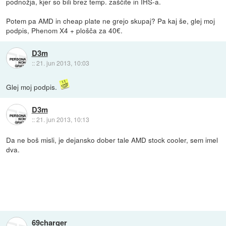
podnožja, kjer so bili brez temp. zaščite in IHS-a.
Potem pa AMD in cheap plate ne grejo skupaj? Pa kaj še, glej moj
podpis, Phenom X4 + plošča za 40€.
D3m
::
21. jun 2013, 10:03
Glej moj podpis.
D3m
::
21. jun 2013, 10:13
Da ne boš misli, je dejansko dober tale AMD stock cooler, sem imel
dva.
69charger