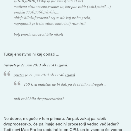
g1610,g2020,3350p in nic vmes(tudi i3 ne)
maticna cisto vseeno,vzames to, kar pac rabis (usb3,sata3,...)
grafika 7750,7790,7870le,...
ohisje bilokaj(zracno? sej se nic kaj ne bo grelo)
napajalnik je treba edino malo bolj razmislit
bolj enostavno se ni bilo nikoli
Tukaj enostvno ni kaj dodati ...
trnvpeti
je
21. jun 2013 ob 11:41
izjavil
:
opeter
je
21. jun 2013 ob 11:40
izjavil
:
150 € za matično ne bi dal, pa če bi bil na drogah ...
tudi ce bi bila dvoprocesorska?
No dobro, mogoče v tem primeru. Ampak zakaj pa rabiš
dvoprocesorko, če pa imajo enojni procesorji vedno več jeder?
Tudi novi Mac Pro bo podpiral le en CPU, pa je vseeno še vedno