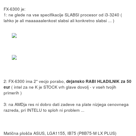
FX-6300 je:
1: ne glede na vse specifikacije SLABSI procesor od i3-3240 (
lahko je ali maaaaaalenkost slabsi ali konkretno slabsi ... )
2: FX-6300 ima 2* vecjo porabo,
dejansko RABI HLADILNIK za 50
( intel za ne K je STOCK vrh glave dovolj - v vseh tvojih
eur
primerih )
3: na AMDja res ni dobro dati zadeve na plate nizjega cenovnega
razreda, pri INTELU to sploh ni problem ...
Matična plošča ASUS, LGA1155, IB75 (P8B75-M LX PLUS)