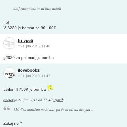
bolj enostavno se ni bilo nikoli
ne!
i3 3220 je bomba za 90-100€
trnvpeti
::
21. jun 2013, 11:46
g2020 za pol manj je bomba
iloveboobz
::
21. jun 2013, 11:47
athlon II 750K je bomba
opeter
je
21. jun 2013 ob 11:40
izjavil
:
150 € za matično ne bi dal, pa če bi bil na drogah ...
Zakaj ne ?