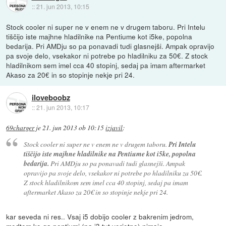
::
21. jun 2013, 10:15
Stock cooler ni super ne v enem ne v drugem taboru. Pri Intelu
tiščijo iste majhne hladilnike na Pentiume kot i5ke, popolna
bedarija. Pri AMDju so pa ponavadi tudi glasnejši. Ampak opravijo
pa svoje delo, vsekakor ni potrebe po hladilniku za 50€. Z stock
hladilnikom sem imel cca 40 stopinj, sedaj pa imam aftermarket
Akaso za 20€ in so stopinje nekje pri 24.
iloveboobz
::
21. jun 2013, 10:17
69charger
je
21. jun 2013 ob 10:15
izjavil
:
Stock cooler ni super ne v enem ne v drugem taboru.
Pri Intelu
tiščijo iste majhne hladilnike na Pentiume kot i5ke, popolna
bedarija.
Pri AMDju so pa ponavadi tudi glasnejši. Ampak
opravijo pa svoje delo, vsekakor ni potrebe po hladilniku za 50€.
Z stock hladilnikom sem imel cca 40 stopinj, sedaj pa imam
aftermarket Akaso za 20€ in so stopinje nekje pri 24.
kar seveda ni res.. Vsaj i5 dobijo cooler z bakrenim jedrom,