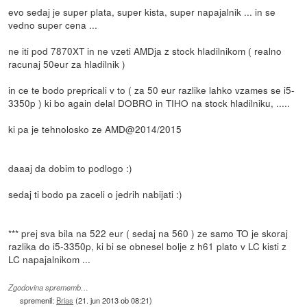
evo sedaj je super plata, super kista, super napajalnik ... in se
vedno super cena ...
ne iti pod 7870XT in ne vzeti AMDja z stock hladilnikom ( realno
racunaj 50eur za hladilnik )
in ce te bodo prepricali v to ( za 50 eur razlike lahko vzames se i5-
3350p ) ki bo again delal DOBRO in TIHO na stock hladilniku, .....
ki pa je tehnolosko ze AMD@2014/2015
daaaj da dobim to podlogo :)
sedaj ti bodo pa zaceli o jedrih nabijati :)
*** prej sva bila na 522 eur ( sedaj na 560 ) ze samo TO je skoraj
razlika do i5-3350p, ki bi se obnesel bolje z h61 plato v LC kisti z
LC napajalnikom ...
Zgodovina sprememb…
spremenil:
Brias
(
21. jun 2013 ob 08:21
)