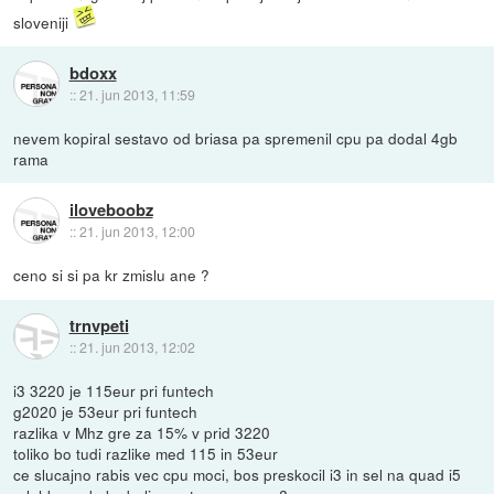
sloveniji
bdoxx
::
21. jun 2013, 11:59
nevem kopiral sestavo od briasa pa spremenil cpu pa dodal 4gb
rama
iloveboobz
::
21. jun 2013, 12:00
ceno si si pa kr zmislu ane ?
trnvpeti
::
21. jun 2013, 12:02
i3 3220 je 115eur pri funtech
g2020 je 53eur pri funtech
razlika v Mhz gre za 15% v prid 3220
toliko bo tudi razlike med 115 in 53eur
ce slucajno rabis vec cpu moci, bos preskocil i3 in sel na quad i5