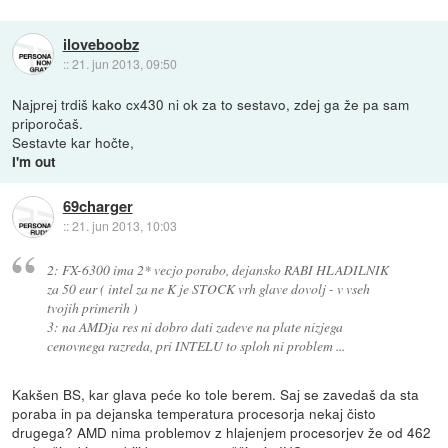
iloveboobz
::
21. jun 2013, 09:50
Najprej trdiš kako cx430 ni ok za to sestavo, zdej ga že pa sam
priporočaš.
Sestavte kar hočte,
I'm out
69charger
::
21. jun 2013, 10:03
2: FX-6300 ima 2* vecjo porabo, dejansko RABI HLADILNIK
za 50 eur ( intel za ne K je STOCK vrh glave dovolj - v vseh
tvojih primerih )
3: na AMDja res ni dobro dati zadeve na plate nizjega
cenovnega razreda, pri INTELU to sploh ni problem ...
Kakšen BS, kar glava peće ko tole berem. Saj se zavedaš da sta
poraba in pa dejanska temperatura procesorja nekaj čisto
drugega? AMD nima problemov z hlajenjem procesorjev že od 462