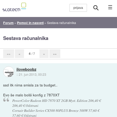
☰
Forum
»
Pomoč in nasveti
»
Sestava računalnika
Sestava računalnika
4
/ 7
««
«
»
»»
iloveboobz
::
21. jun 2013, 00:23
ssd itk nima smisla za ta budget..
Evo še malo bolši konfig z 7870XT
PowerColor Radeon HD 7870 XT 2GB Myst. Edition 206,40 €
206,40 € Odstrani
Corsair Builder Series CX500 80PLUS Bronze 500W 57,60 €
57,60 € Odstrani