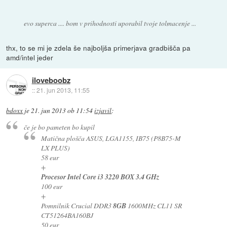
evo superca .... bom v prihodnosti uporabil tvoje tolmacenje ...
thx, to se mi je zdela še najboljša primerjava gradbišča pa
amd/intel jeder
iloveboobz
::
21. jun 2013, 11:55
bdoxx
je
21. jun 2013 ob 11:54
izjavil
:
če je bo pameten bo kupil
Matična plošča ASUS, LGA1155, IB75 (P8B75-M
LX PLUS)
58 eur
+
Procesor Intel Core i3 3220 BOX 3.4 GHz
100 eur
+
Pomnilnik Crucial DDR3
8GB
1600MHz CL11 SR
CT51264BA160BJ
50 eur