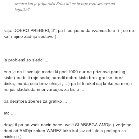
sestavo kot je priporoča Brias ali ne in raje vzeti sestavo od
hojnikb?
rajc: DOBRO PREBERI, 3*, pa ti bo jasno da vzames tole :) ( ce ne
kar najino zadnjo sestavo )
ja problemi so sledci ...
eno je da ti svetuje model ki pod 1000 eur ne priznava gaming
kiste ( on bi ti raje sedaj naredil dobro kisto brez grafike, brez
diska, morda celo brez ohisja ,... ) pa bi ti rekel saj lahko na morju
ne jes sladoleda in privarcujes za kisto ...
pa decmbra zberes za grafiko ...
etc ....
drugi ti pa na vsak nacin hoce uvalit SLABSEGA AMDja ( verjetno
dobi od AMDja kaken WAREZ tako kot jaz od intela podlogo za
misko :) )