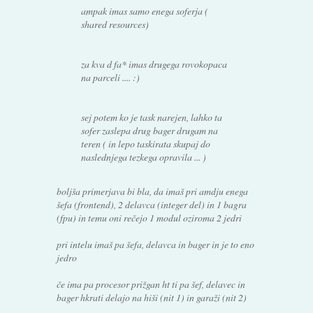
ampak imas samo enega soferja (
shared resources)
za kva d fa* imas drugega rovokopaca
na parceli .... :)
sej potem ko je task narejen, lahko ta
sofer zaslepa drug bager drugam na
teren ( in lepo taskirata skupaj do
naslednjega tezkega opravila ... )
boljša primerjava bi bla, da imaš pri amdju enega
šefa (frontend), 2 delavca (integer del) in 1 bagra
(fpu) in temu oni rečejo 1 modul oziroma 2 jedri
pri intelu imaš pa šefa, delavca in bager in je to eno
jedro
če ima pa procesor prižgan ht ti pa šef, delavec in
bager hkrati delajo na hiši (nit 1) in garaži (nit 2)