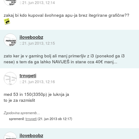
::
21. jun 2013, 12:14
zakaj bi kdo kupoval švohnega apu-ja brez itegrirane grafične??
iloveboobz
::
21. jun 2013, 12:15
zato ker je v gaming bolj ali manj primerljiv z i3 (ponekod ga i3
nese) s tem da ga lahko NAVIJEŠ in stane cca 40€ manj...
trnvpeti
::
21. jun 2013, 12:16
med 53 in 150(3350p) je luknja ja
to je za razmislit
Zgodovina sprememb…
spremenil:
trnvpeti
(
21. jun 2013 ob 12:17
)
iloveboobz