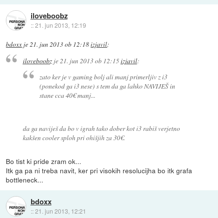
iloveboobz
::
21. jun 2013, 12:19
bdoxx
je
21. jun 2013 ob 12:18
izjavil
:
iloveboobz
je
21. jun 2013 ob 12:15
izjavil
:
zato ker je v gaming bolj ali manj primerljiv z i3
(ponekod ga i3 nese) s tem da ga lahko NAVIJEŠ in
stane cca 40€ manj...
da ga naviješ da bo v igrah tako dober kot i3 rabiš verjetno
kakšen cooler sploh pri ohišjih za 30€.
Bo tist ki pride zram ok...
Itk ga pa ni treba navit, ker pri visokih resolucijha bo itk grafa
bottleneck...
bdoxx
::
21. jun 2013, 12:21