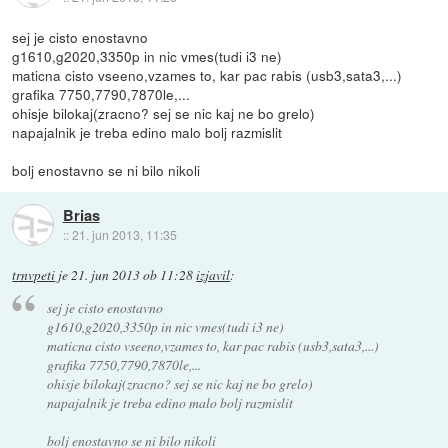
sej je cisto enostavno
g1610,g2020,3350p in nic vmes(tudi i3 ne)
maticna cisto vseeno,vzames to, kar pac rabis (usb3,sata3,...)
grafika 7750,7790,7870le,...
ohisje bilokaj(zracno? sej se nic kaj ne bo grelo)
napajalnik je treba edino malo bolj razmislit
bolj enostavno se ni bilo nikoli
Brias
::
21. jun 2013, 11:35
trnvpeti
je
21. jun 2013 ob 11:28
izjavil
:
sej je cisto enostavno
g1610,g2020,3350p in nic vmes(tudi i3 ne)
maticna cisto vseeno,vzames to, kar pac rabis (usb3,sata3,...)
grafika 7750,7790,7870le,...
ohisje bilokaj(zracno? sej se nic kaj ne bo grelo)
napajalnik je treba edino malo bolj razmislit
bolj enostavno se ni bilo nikoli