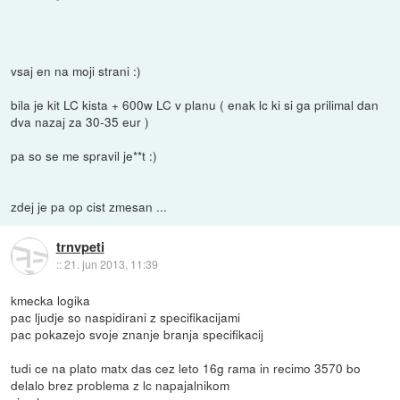
vsaj en na moji strani :)
bila je kit LC kista + 600w LC v planu ( enak lc ki si ga prilimal dan
dva nazaj za 30-35 eur )
pa so se me spravil je**t :)
zdej je pa op cist zmesan ...
trnvpeti
::
21. jun 2013, 11:39
kmecka logika
pac ljudje so naspidirani z specifikacijami
pac pokazejo svoje znanje branja specifikacij
tudi ce na plato matx das cez leto 16g rama in recimo 3570 bo
delalo brez problema z lc napajalnikom