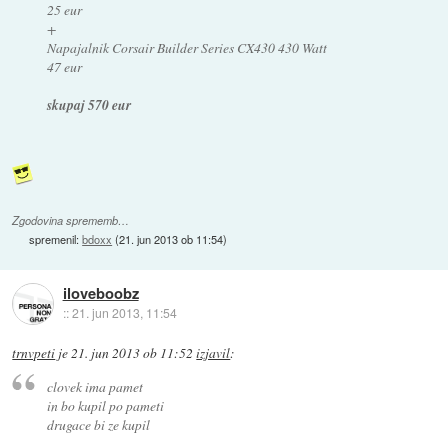
25 eur
+
Napajalnik Corsair Builder Series CX430 430 Watt
47 eur
skupaj 570 eur
Zgodovina sprememb…
spremenil:
bdoxx
(
21. jun 2013 ob 11:54
)
iloveboobz
::
21. jun 2013, 11:54
trnvpeti
je
21. jun 2013 ob 11:52
izjavil
:
clovek ima pamet
in bo kupil po pameti
drugace bi ze kupil