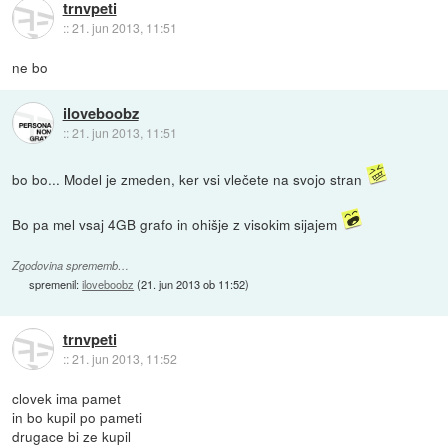
trnvpeti
::
21. jun 2013, 11:51
ne bo
iloveboobz
::
21. jun 2013, 11:51
bo bo... Model je zmeden, ker vsi vlečete na svojo stran
Bo pa mel vsaj 4GB grafo in ohišje z visokim sijajem
Zgodovina sprememb…
spremenil:
iloveboobz
(
21. jun 2013 ob 11:52
)
trnvpeti
::
21. jun 2013, 11:52
clovek ima pamet
in bo kupil po pameti
drugace bi ze kupil