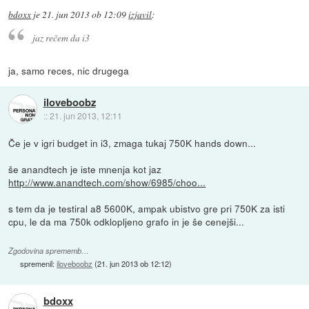
bdoxx
je
21. jun 2013 ob 12:09
izjavil
:
jaz rečem da i3
ja, samo reces, nic drugega
iloveboobz
::
21. jun 2013, 12:11
Če je v igri budget in i3, zmaga tukaj 750K hands down...
še anandtech je iste mnenja kot jaz
http://www.anandtech.com/show/6985/choo...
s tem da je testiral a8 5600K, ampak ubistvo gre pri 750K za isti
cpu, le da ma 750k odklopljeno grafo in je še cenejši...
Zgodovina sprememb…
spremenil:
iloveboobz
(
21. jun 2013 ob 12:12
)
bdoxx