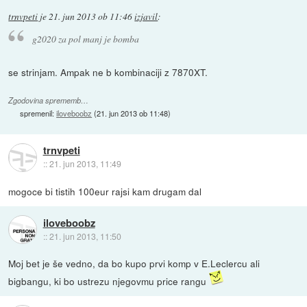
trnvpeti
je
21. jun 2013 ob 11:46
izjavil
:
g2020 za pol manj je bomba
se strinjam. Ampak ne b kombinaciji z 7870XT.
Zgodovina sprememb…
spremenil:
iloveboobz
(
21. jun 2013 ob 11:48
)
trnvpeti
::
21. jun 2013, 11:49
mogoce bi tistih 100eur rajsi kam drugam dal
iloveboobz
::
21. jun 2013, 11:50
Moj bet je še vedno, da bo kupo prvi komp v E.Leclercu ali
bigbangu, ki bo ustrezu njegovmu price rangu