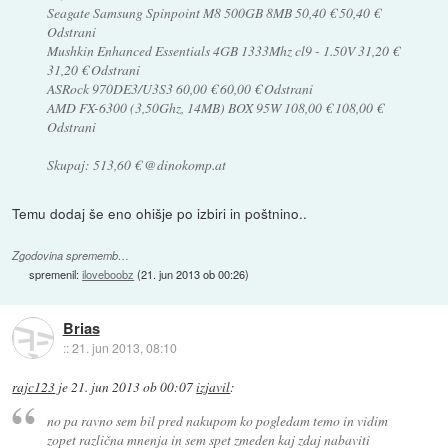
Seagate Samsung Spinpoint M8 500GB 8MB 50,40 € 50,40 €
Odstrani
Mushkin Enhanced Essentials 4GB 1333Mhz cl9 - 1.50V 31,20 €
31,20 € Odstrani
ASRock 970DE3/U3S3 60,00 € 60,00 € Odstrani
AMD FX-6300 (3,50Ghz, 14MB) BOX 95W 108,00 € 108,00 €
Odstrani
Skupaj: 513,60 € @dinokomp.at
Temu dodaj še eno ohišje po izbiri in poštnino..
Zgodovina sprememb…
spremenil:
iloveboobz
(
21. jun 2013 ob 00:26
)
Brias
::
21. jun 2013, 08:10
rajc123
je
21. jun 2013 ob 00:07
izjavil
:
no pa ravno sem bil pred nakupom ko pogledam temo in vidim
zopet različna mnenja in sem spet zmeden kaj zdaj nabaviti