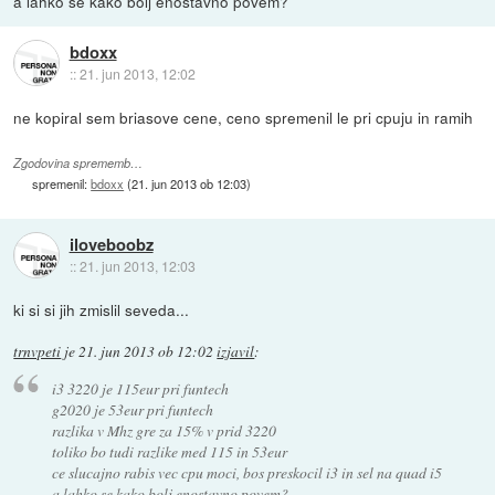
a lahko se kako bolj enostavno povem?
bdoxx
::
21. jun 2013, 12:02
ne kopiral sem briasove cene, ceno spremenil le pri cpuju in ramih
Zgodovina sprememb…
spremenil:
bdoxx
(
21. jun 2013 ob 12:03
)
iloveboobz
::
21. jun 2013, 12:03
ki si si jih zmislil seveda...
trnvpeti
je
21. jun 2013 ob 12:02
izjavil
:
i3 3220 je 115eur pri funtech
g2020 je 53eur pri funtech
razlika v Mhz gre za 15% v prid 3220
toliko bo tudi razlike med 115 in 53eur
ce slucajno rabis vec cpu moci, bos preskocil i3 in sel na quad i5
a lahko se kako bolj enostavno povem?