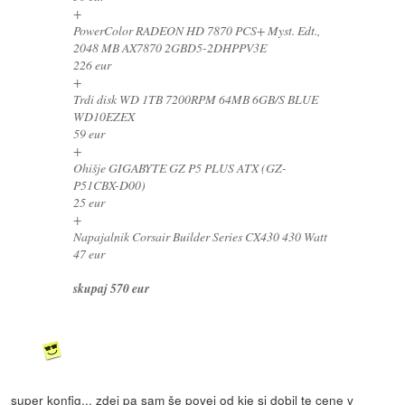
+
PowerColor RADEON HD 7870 PCS+ Myst. Edt.,
2048 MB AX7870 2GBD5-2DHPPV3E
226 eur
+
Trdi disk WD 1TB 7200RPM 64MB 6GB/S BLUE
WD10EZEX
59 eur
+
Ohišje GIGABYTE GZ P5 PLUS ATX (GZ-
P51CBX-D00)
25 eur
+
Napajalnik Corsair Builder Series CX430 430 Watt
47 eur
skupaj 570 eur
super konfig... zdej pa sam še povej od kje si dobil te cene v