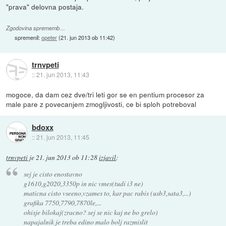
"prava" delovna postaja.
Zgodovina sprememb…
spremenil:
opeter
(
21. jun 2013 ob 11:42
)
trnvpeti
::
21. jun 2013, 11:43
mogoce, da dam cez dve/tri leti gor se en pentium procesor za
male pare z povecanjem zmogljivosti, ce bi sploh potreboval
bdoxx
::
21. jun 2013, 11:45
trnvpeti
je
21. jun 2013 ob 11:28
izjavil
:
sej je cisto enostavno
g1610,g2020,3350p in nic vmes(tudi i3 ne)
maticna cisto vseeno,vzames to, kar pac rabis (usb3,sata3,...)
grafika 7750,7790,7870le,...
ohisje bilokaj(zracno? sej se nic kaj ne bo grelo)
napajalnik je treba edino malo bolj razmislit