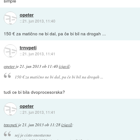
simple
opeter
::
21. jun 2013, 11:40
150 € za matično ne bi dal, pa če bi bil na drogah ...
trnvpeti
::
21. jun 2013, 11:41
opeter
je
21. jun 2013 ob 11:40
izjavil
:
150 € za matično ne bi dal, pa če bi bil na drogah ...
tudi ce bi bila dvoprocesorska?
opeter
::
21. jun 2013, 11:41
trnvpeti
je
21. jun 2013 ob 11:28
izjavil
:
sej je cisto enostavno