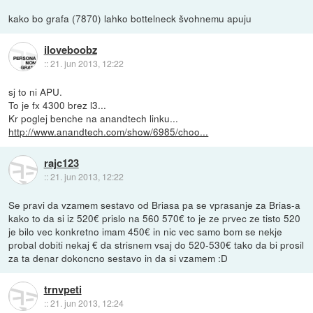
kako bo grafa (7870) lahko bottelneck švohnemu apuju
iloveboobz
::
21. jun 2013, 12:22
sj to ni APU.
To je fx 4300 brez l3...
Kr poglej benche na anandtech linku...
http://www.anandtech.com/show/6985/choo...
rajc123
::
21. jun 2013, 12:22
Se pravi da vzamem sestavo od Briasa pa se vprasanje za Brias-a
kako to da si iz 520€ prislo na 560 570€ to je ze prvec ze tisto 520
je bilo vec konkretno imam 450€ in nic vec samo bom se nekje
probal dobiti nekaj € da strisnem vsaj do 520-530€ tako da bi prosil
za ta denar dokoncno sestavo in da si vzamem :D
trnvpeti
::
21. jun 2013, 12:24