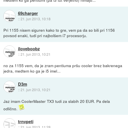
medtem ko ga pentiumi (pa i3 tut verjetno) nimajo...
69charger
::
21. jun 2013, 10:18
Pri 1155 nisem siguren kako to gre, vem pa da so bili pri 1156
povsod enaki, tudi pri najbolšem i7 procesorju.
iloveboobz
::
21. jun 2013, 10:21
no za 1155 vem, da je zram pentiuma pršu cooler brez bakrenega
jedra, medtem ko ga je i5 imel...
D3m
::
21. jun 2013, 10:21
Jaz imam CoolerMaster TX3 tudi za slabih 20 EUR. Pa dela
odlično.
trnvpeti
::
21. jun 2013, 11:28