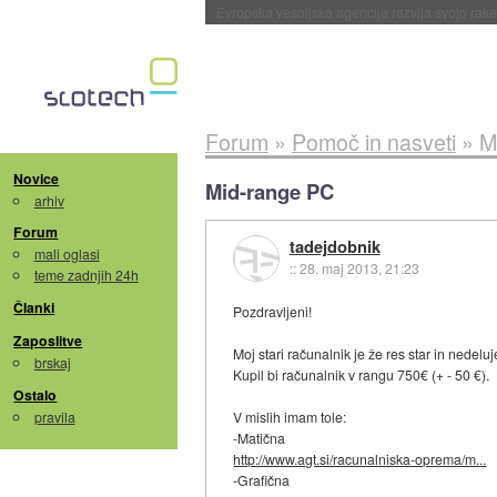
Evropska vesoljska agencija razvija svojo rak
Forum
»
Pomoč in nasveti
»
M
Novice
Mid-range PC
arhiv
Forum
tadejdobnik
mali oglasi
::
28. maj 2013, 21:23
teme zadnjih 24h
Članki
Pozdravljeni!
Zaposlitve
Moj stari računalnik je že res star in nedelu
brskaj
Kupil bi računalnik v rangu 750€ (+ - 50 €).
Ostalo
pravila
V mislih imam tole:
-Matična
http://www.agt.si/racunalniska-oprema/m...
-Grafična