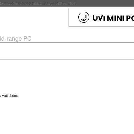
eto za večkratno uporabo
::
4. avg 2026 ob 19:41
id-range PC
je več dobro.