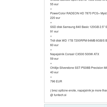
55 eur
+
PowerColor RADEON HD 7870 PCS+ Myst
220 eur
+
SSD disk Samsung 840 Basic 120GB 2.5
91 eur
+
Trdi disk WD 1TB 7200RPM 64MB 6GB/
60 eur
+
Napajalnik Corsair CX500 500W ATX
59 eur
+
Ohišje Silverstone SST-PS08B Precision Mi
40 eur
=
796 EUR
( brez opticne enote, napajalnik je more than
@ funtech.si