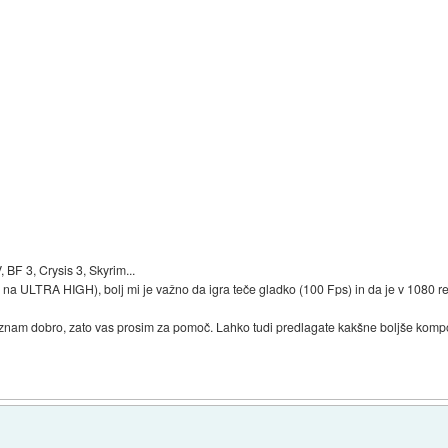
 BF 3, Crysis 3, Skyrim...
se na ULTRA HIGH), bolj mi je važno da igra teče gladko (100 Fps) in da je v 1080 res
poznam dobro, zato vas prosim za pomoč. Lahko tudi predlagate kakšne boljše kom