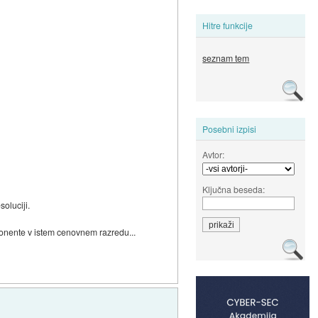
Hitre funkcije
seznam tem
Posebni izpisi
Avtor:
Ključna beseda:
oluciji.
ponente v istem cenovnem razredu...