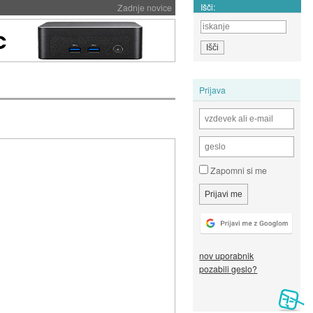
Išči:
Zadnje novice
Prijava
Zapomni si me
nov uporabnik
pozabili geslo?