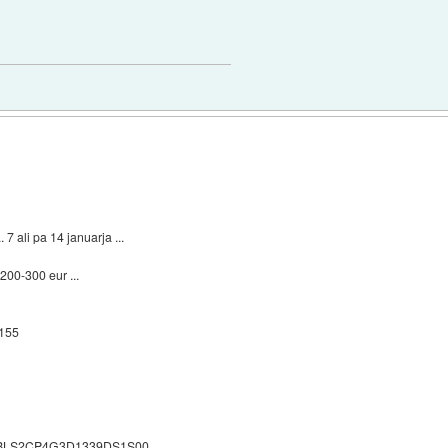
 7 ali pa 14 januarja ...
 200-300 eur ...
1155
Kit BLS2CP4G3D1339DS1S00