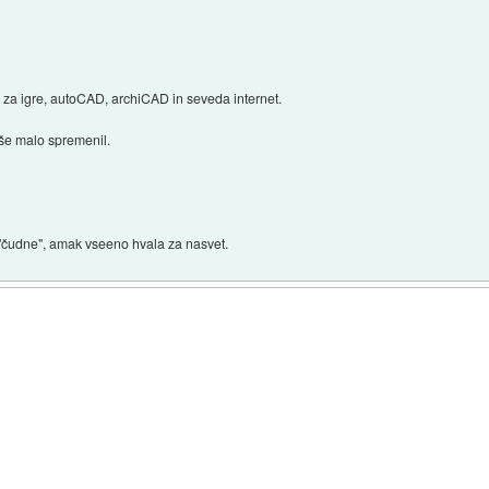
j za igre, autoCAD, archiCAD in seveda internet.
 še malo spremenil.
 "čudne", amak vseeno hvala za nasvet.