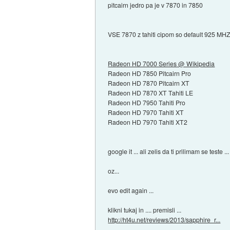
pitcairn jedro pa je v 7870 in 7850
VSE 7870 z tahiti cipom so default 925 MHZ 
Radeon HD 7000 Series @ Wikipedia
Radeon HD 7850 Pitcairn Pro
Radeon HD 7870 Pitcairn XT
Radeon HD 7870 XT Tahiti LE
Radeon HD 7950 Tahiti Pro
Radeon HD 7970 Tahiti XT
Radeon HD 7970 Tahiti XT2
google it ... ali zelis da ti prilimam se teste ...
oz...
evo edit again ...
klikni tukaj in .... premisli ...
http://ht4u.net/reviews/2013/sapphire_r...