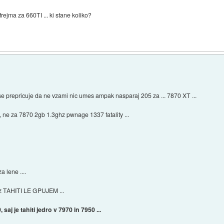
rejma za 660TI ... ki stane koliko?
e prepricuje da ne vzami nic umes ampak nasparaj 205 za ... 7870 XT ...
 ne za 7870 2gb 1.3ghz pwnage 1337 fatality ...
a lene ....
 z TAHITI LE GPUJEM ...
saj je tahiti jedro v 7970 in 7950 ...