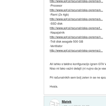
http://www.agt.si/racunalniska-oprema/g...
-Procesor
http://www.agt.si/racunalniska-oprema/p...
-Rami (2x 4gb)
http://www.agt.si/racunalniska-oprema/s...
-SSD disk
http://www.agt.si/racunalniska-oprema/t...
-Napajalnik
http://www.agt.si/racunalniska-oprema/n...
-Trdi disk seagate 500 GB
-Ventilator
http://www.agt.si/racunalniska-oprema/z...
Ali lahko s takšno konfiguracijo igram GTA V,
Niso mi tako važni detajli (ni nujno da je v
Pri računalnikih sem bolj zelen in se ne s
Hvala.
Matek