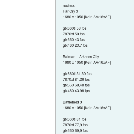
recimo:
Far Cry 3
1680 x 1050 [Kein AA/16xAF]
gtx660ti 53 fps
7870xt 50 fps
gtx660 43 fps
gtx460 23.7 fps
Batman – Arkham City
1680 x 1050 [Kein AA/16xAF]
gtx660ti 81.89 fps
7870xt 81,26 fps
gtx660 68,48 fps
gtx460 43.98 fps
Battlefield 3
1680 x 1050 [Kein AA/16xAF]
gtx660ti 81 fps
7870xt 77,9 fps
gtx660 69,9 fps