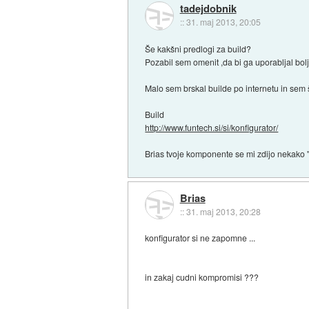
tadejdobnik
::
31. maj 2013, 20:05
Še kakšni predlogi za build?
Pozabil sem omenit ,da bi ga uporabljal bol
Malo sem brskal builde po internetu in sem
Build
http://www.funtech.si/si/konfigurator/
Brias tvoje komponente se mi zdijo nekako
Brias
::
31. maj 2013, 20:28
konfigurator si ne zapomne ...
in zakaj cudni kompromisi ???