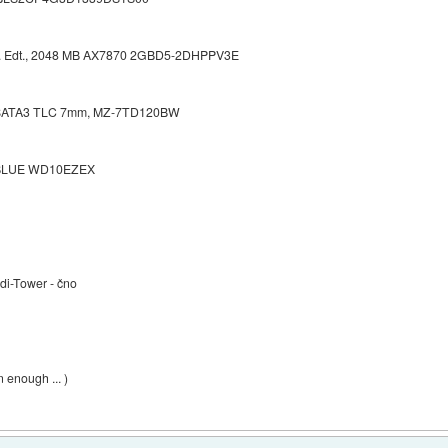
. Edt., 2048 MB AX7870 2GBD5-2DHPPV3E
" SATA3 TLC 7mm, MZ-7TD120BW
S BLUE WD10EZEX
di-Tower - čno
 enough ... )