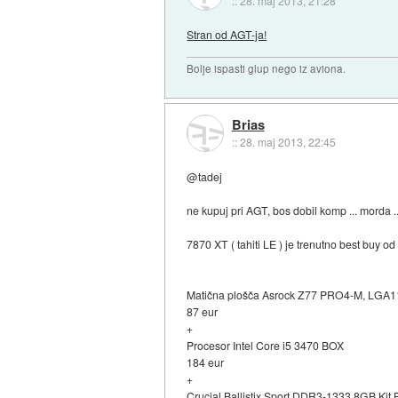
::
28. maj 2013, 21:28
Stran od AGT-ja!
Bolje ispasti glup nego iz aviona.
Brias
::
28. maj 2013, 22:45
@tadej
ne kupuj pri AGT, bos dobil komp ... morda ...
7870 XT ( tahiti LE ) je trenutno best buy od
Matična plošča Asrock Z77 PRO4-M, LGA
87 eur
+
Procesor Intel Core i5 3470 BOX
184 eur
+
Crucial Ballistix Sport DDR3-1333 8GB 