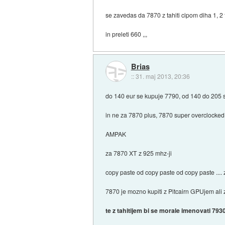
se zavedas da 7870 z tahiti cipom diha 1, 2 f
in preleti 660 ,,,
Brias
::
31. maj 2013, 20:36
do 140 eur se kupuje 7790, od 140 do 205 s
in ne za 7870 plus, 7870 super overclocked,
AMPAK
za 7870 XT z 925 mhz-ji
copy paste od copy paste od copy paste .... z
7870 je mozno kupiti z Pitcairn GPUjem ali
te z tahitijem bi se morale imenovati 7930, 