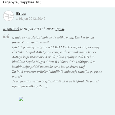
Gigabyte, Sapphire itn.).
Brias
::
16. jun 2013, 20:42
NightHawk
je
16. jun 2013 ob 20:23
izjavil
:
splača se naročat pri hoh.de, je veliko manj. Evo ker imam
preveč časa sem ti sestavil.
Intel i5 je hitrejši v igrah od AMD FX 83xx in pokuri pol manj
elektrike. Ampak AMD je pa cenejši. Če na vsak način hočeš
AMDja kupi procesor FX 8320, plato gigabyte 970 UD3 in
hladilnik Scythe Mugen 3 Rev. B 120mm 300-1600rpm. S to
kombinacijo prideš na enako ceno kot je sistem zdej.
Za intel procesor priloženi hladilnik zadostuje (navijat ga pa ne
moreš).
Je pa monitor veliko boljši kot tisti, ki si ga ti izbral. Ne moreš
uživat na 1080p in 21" ;)