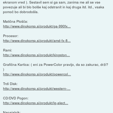
ekranom vred ). Sestavil sem si ga sam, zanima me ali se vse
povezuje ali bi blo bolše kaj odstranit in kaj druga itd. itd., vsaka
pomoč bo dobrodošla.
Matična Plošča:
http://www.dinokomp.si/produkt/ga-990fx...
Procesor:
http://www.dinokomp.si/produkt/amd-fx-8...
Rami:
http://www.dinokomp.si/produkt/kingston...
Grafična Kartica: ( eni za PowerColor pravijo, da so zakurac, drži?
)
http://www.dinokomp.si/produkt/powercol...
Trdi Disk:
http://www.dinokomp.si/produkt/western-...
CD/DVD Pogon:
http://www.dinokomp.si/produkt/lg-elect...
Napajalnik: