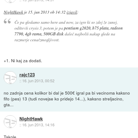
NightHawk
je
15. jun 2013 ob 14:32
izjavil
:
Če pa gledamo samo here and now, za igre ki so zdej že zunej,
odštevši crysis 3, potem je pa
pentium g2020, b75 plata, radeon
7790, 4gb rama, 500GB disk
daleč najbolši nakup glede na
razmerje cena/zmogljivost.
+1. Ni kaj za dodati.
rajc123
::
16. jun 2013, 00:52
no zadnja cena kolikor bi dal je 500€ igral pa bi vecinoma kaksno
fifo (pes) 13 (tudi novejse ko pridejo 14...), kaksno streljacino,
gta...
NightHawk
::
16. jun 2013, 14:16
Takole.