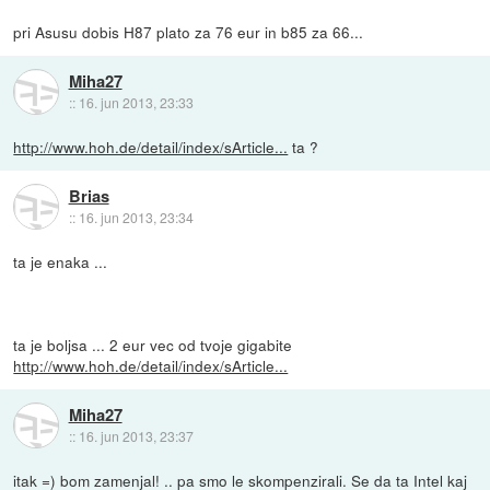
pri Asusu dobis H87 plato za 76 eur in b85 za 66...
Miha27
::
16. jun 2013, 23:33
http://www.hoh.de/detail/index/sArticle...
ta ?
Brias
::
16. jun 2013, 23:34
ta je enaka ...
ta je boljsa ... 2 eur vec od tvoje gigabite
http://www.hoh.de/detail/index/sArticle...
Miha27
::
16. jun 2013, 23:37
itak =) bom zamenjal! .. pa smo le skompenzirali. Se da ta Intel kaj