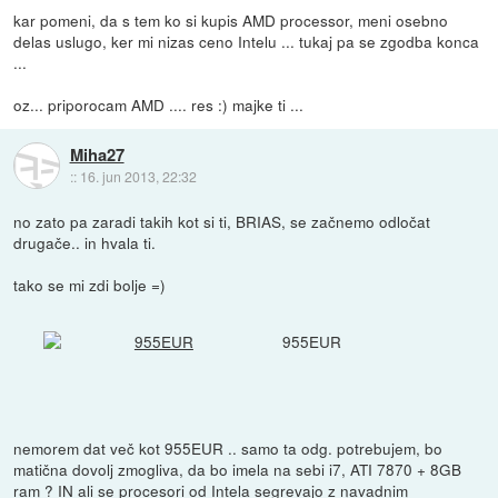
kar pomeni, da s tem ko si kupis AMD processor, meni osebno
delas uslugo, ker mi nizas ceno Intelu ... tukaj pa se zgodba konca
...
oz... priporocam AMD .... res :) majke ti ...
Miha27
::
16. jun 2013, 22:32
no zato pa zaradi takih kot si ti, BRIAS, se začnemo odločat
drugače.. in hvala ti.
tako se mi zdi bolje =)
955EUR
nemorem dat več kot 955EUR .. samo ta odg. potrebujem, bo
matična dovolj zmogliva, da bo imela na sebi i7, ATI 7870 + 8GB
ram ? IN ali se procesori od Intela segrevajo z navadnim