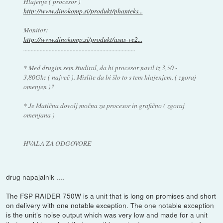
Hlajenje ( procesor )
http://www.dinokomp.si/produkt/phanteks...
Monitor:
http://www.dinokomp.si/produkt/asus-ve2...
...........................................................................
* Med drugim sem študiral, da bi procesor navil iz 3,50 -
3,80Ghz ( največ ). Mislite da bi šlo to s tem hlajenjem, ( zgoraj
omenjen )?
* Je Matična dovolj močna za procesor in grafično ( zgoraj
omenjana )
HVALA ZA ODGOVORE
drug napajalnik ....
The FSP RAIDER 750W is a unit that is long on promises and short
on delivery with one notable exception. The one notable exception
is the unit’s noise output which was very low and made for a unit