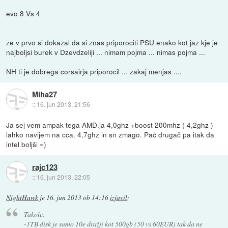
evo 8 Vs 4
ze v prvo si dokazal da si znas priporociti PSU enako kot jaz kje je
najboljsi burek v Dzevdzeliji ... nimam pojma ... nimas pojma ...
NH ti je dobrega corsairja priporocil ... zakaj menjas ....
Miha27
::
16. jun 2013, 21:56
Ja sej vem ampak tega AMD.ja 4,0ghz +boost 200mhz ( 4,2ghz )
lahko navijem na cca. 4,7ghz in sn zmago. Pač drugač pa itak da
intel boljši =)
rajc123
::
16. jun 2013, 22:05
NightHawk
je
16. jun 2013 ob 14:16
izjavil
:
Takole.
-1TB disk je samo 10e dražji kot 500gb (50 vs 60EUR) tak da ne