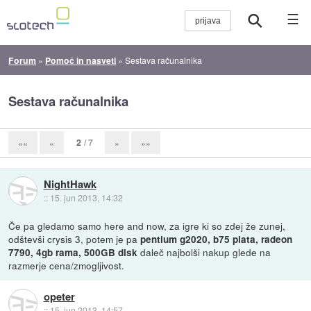
☰
Forum
»
Pomoč in nasveti
»
Sestava računalnika
Sestava računalnika
2
/ 7
««
«
»
»»
NightHawk
::
15. jun 2013, 14:32
Če pa gledamo samo here and now, za igre ki so zdej že zunej,
odštevši crysis 3, potem je pa
pentium g2020, b75 plata, radeon
daleč najbolši nakup glede na
7790, 4gb rama, 500GB disk
razmerje cena/zmogljivost.
opeter
::
15. jun 2013, 14:57