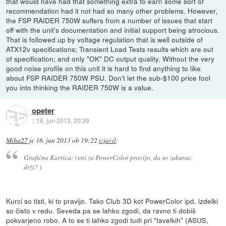
that would have had that something extra to earn some sort of
recommendation had it not had so many other problems. However,
the FSP RAIDER 750W suffers from a number of issues that start
off with the unit’s documentation and initial support being atrocious.
That is followed up by voltage regulation that is well outside of
ATX12v specifications; Transient Load Tests results which are out
of specification; and only "OK" DC output quality. Without the very
good noise profile on this unit it is hard to find anything to like
about FSP RAIDER 750W PSU. Don't let the sub-$100 price fool
you into thinking the RAIDER 750W is a value.
opeter
::
16. jun 2013, 20:39
Miha27
je
16. jun 2013 ob 19:22
izjavil
:
Grafična Kartica: (eni za PowerColor pravijo, da so zakurac,
drži? )
Kurci so tisti, ki to pravijo. Tako Club 3D kot PowerColor ipd. izdelki
so čisto v redu. Seveda pa se lahko zgodi, da ravno ti dobiš
pokvarjeno robo. A to se ti lahko zgodi tudi pri "tavelkih" (ASUS,