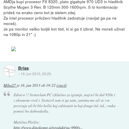
AMDja kupi procesor FX 8320, plato gigabyte 970 UD3 in hladilnik
Scythe Mugen 3 Rev. B 120mm 300-1600rpm. S to kombinacijo
prideš na enako ceno kot je sistem zdej.
Za intel procesor priloženi hladilnik zadostuje (navijat ga pa ne
moreš).
Je pa monitor veliko boljši kot tisti, ki si ga ti izbral. Ne moreš uživat
na 1080p in 21" ;)
Brias
::
16. jun 2013, 20:29
Miha27
je
16. jun 2013 ob 19:22
izjavil
:
Zdravo !! Sestavlam PC izklučno za igranje, največ bi dal 950e (
z ekranom vred ). Sestavil sem si ga sam, zanima me ali se vse
povezuje ali bi blo bolše kaj odstranit in kaj druga itd. itd., vsaka
pomoč bo dobrodošla.
Matična Plošča:
http://www.dinokomp.si/produkt/ga-990fx...