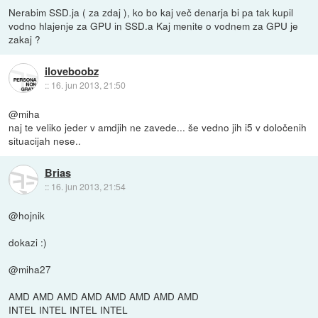
Nerabim SSD.ja ( za zdaj ), ko bo kaj več denarja bi pa tak kupil
vodno hlajenje za GPU in SSD.a Kaj menite o vodnem za GPU je
zakaj ?
iloveboobz
::
16. jun 2013, 21:50
@miha
naj te veliko jeder v amdjih ne zavede... še vedno jih i5 v določenih
situacijah nese..
Brias
::
16. jun 2013, 21:54
@hojnik
dokazi :)
@miha27
AMD AMD AMD AMD AMD AMD AMD AMD
INTEL INTEL INTEL INTEL