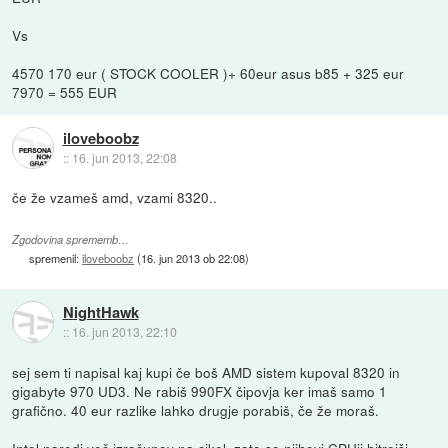
Vs
4570 170 eur ( STOCK COOLER )+ 60eur asus b85 + 325 eur
7970 = 555 EUR
iloveboobz
::
16. jun 2013, 22:08
če že vzameš amd, vzami 8320..
Zgodovina sprememb…
spremenil:
iloveboobz
(
16. jun 2013 ob 22:08
)
NightHawk
::
16. jun 2013, 22:10
sej sem ti napisal kaj kupi če boš AMD sistem kupoval 8320 in
gigabyte 970 UD3. Ne rabiš 990FX čipovja ker imaš samo 1
grafično. 40 eur razlike lahko drugje porabiš, če že moraš.
Intel naredi več izračunov na cikel, zato so njihovi CPUji hitrejši