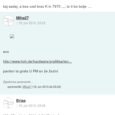
kaj sedaj, a bos vzel brez K in 7970 ,,,, to ti bo bolje ....
Miha27
::
16. jun 2013, 23:22
evo
http://www.hoh.de/hardware/grafikkarten...
pardon ta grafa U PM sn že žiučni
Zgodovina sprememb…
spremenilo:
Miha27
(
16. jun 2013 ob 23:24
)
Brias
::
16. jun 2013, 23:26