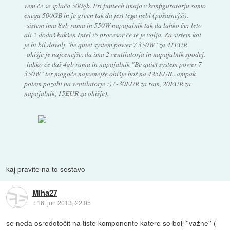
vem če se splača 500gb. Pri funtech imajo v konfiguratorju samo
enega 500GB in je green tak da jest tega nebi (pošasnejši).
-sistem ima 8gb rama in 550W napajalnik tak da lahko čez leto
ali 2 dodaš kakšen Intel i5 procesor če te je volja. Za sistem kot
je bi bil dovolj "be quiet system power 7 350W" za 41EUR
-ohišje je najcenejše, da ima 2 ventilatorja in napajalnik spodej.
-lahko če daš 4gb rama in napajalnik "Be quiet system power 7
350W" ter mogoče najcenejše ohišje boš na 425EUR...ampak
potem pozabi na ventilatorje :) (-30EUR za ram, 20EUR za
napajalnik, 15EUR za ohišje).
kaj pravite na to sestavo
Miha27
::
16. jun 2013, 22:05
se neda osredotočit na tiste komponente katere so bolj ''važne'' (