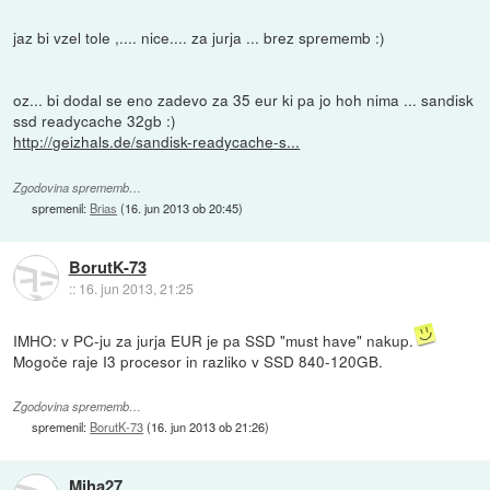
jaz bi vzel tole ,.... nice.... za jurja ... brez sprememb :)
oz... bi dodal se eno zadevo za 35 eur ki pa jo hoh nima ... sandisk
ssd readycache 32gb :)
http://geizhals.de/sandisk-readycache-s...
Zgodovina sprememb…
spremenil:
Brias
(
16. jun 2013 ob 20:45
)
BorutK-73
::
16. jun 2013, 21:25
IMHO: v PC-ju za jurja EUR je pa SSD "must have" nakup.
Mogoče raje I3 procesor in razliko v SSD 840-120GB.
Zgodovina sprememb…
spremenil:
BorutK-73
(
16. jun 2013 ob 21:26
)
Miha27