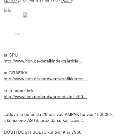
Miha27
je
16. jun 2013 ob 23:22
izjavil
:
evo
ta CPU
http://www.hoh.de/detail/index/sArticle...
ta GRAFIKA
http://www.hoh.de/hardware/grafikkarten...
in ta napajalnik
http://www.hoh.de/hardware/netzteile/50...
zadeva te bo prisla 20 eur vec AMPAK bo vse 100000%
izkorisceno AS IS, brez da se kaj rabis ...
DOSTI DOSTI BOLJE kot tvoj K in 7950