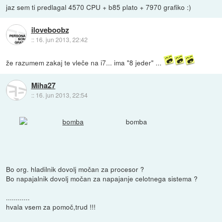
jaz sem ti predlagal 4570 CPU + b85 plato + 7970 grafiko :)
iloveboobz
::
16. jun 2013, 22:42
že razumem zakaj te vleče na i7... ima "8 jeder" ...
Miha27
::
16. jun 2013, 22:54
bomba
Bo org. hladilnik dovolj močan za procesor ?
Bo napajalnik dovolj močan za napajanje celotnega sistema ?
............
hvala vsem za pomoč,trud !!!