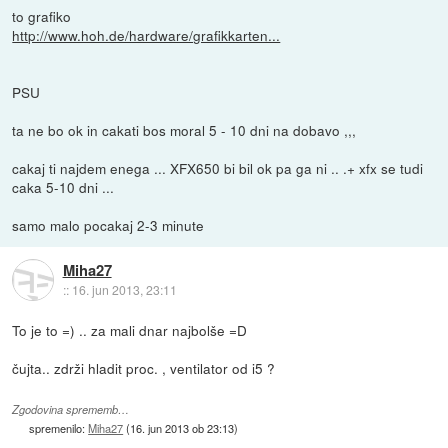
to grafiko
http://www.hoh.de/hardware/grafikkarten...
PSU
ta ne bo ok in cakati bos moral 5 - 10 dni na dobavo ,,,
cakaj ti najdem enega ... XFX650 bi bil ok pa ga ni .. .+ xfx se tudi
caka 5-10 dni ...
samo malo pocakaj 2-3 minute
Miha27
::
16. jun 2013, 23:11
To je to =) .. za mali dnar najbolše =D
čujta.. zdrži hladit proc. , ventilator od i5 ?
Zgodovina sprememb…
spremenilo:
Miha27
(
16. jun 2013 ob 23:13
)