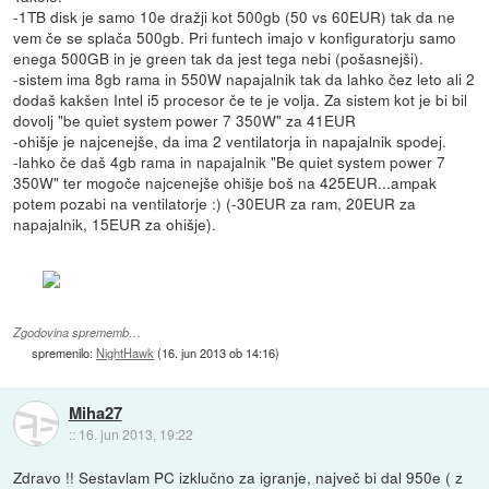
-1TB disk je samo 10e dražji kot 500gb (50 vs 60EUR) tak da ne
vem če se splača 500gb. Pri funtech imajo v konfiguratorju samo
enega 500GB in je green tak da jest tega nebi (pošasnejši).
-sistem ima 8gb rama in 550W napajalnik tak da lahko čez leto ali 2
dodaš kakšen Intel i5 procesor če te je volja. Za sistem kot je bi bil
dovolj "be quiet system power 7 350W" za 41EUR
-ohišje je najcenejše, da ima 2 ventilatorja in napajalnik spodej.
-lahko če daš 4gb rama in napajalnik "Be quiet system power 7
350W" ter mogoče najcenejše ohišje boš na 425EUR...ampak
potem pozabi na ventilatorje :) (-30EUR za ram, 20EUR za
napajalnik, 15EUR za ohišje).
Zgodovina sprememb…
spremenilo:
NightHawk
(
16. jun 2013 ob 14:16
)
Miha27
::
16. jun 2013, 19:22
Zdravo !! Sestavlam PC izklučno za igranje, največ bi dal 950e ( z