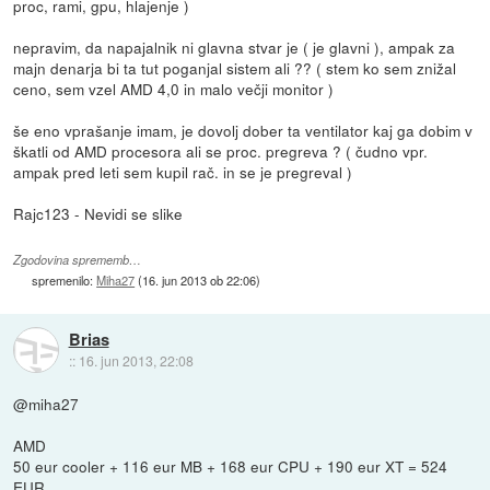
proc, rami, gpu, hlajenje )
nepravim, da napajalnik ni glavna stvar je ( je glavni ), ampak za
majn denarja bi ta tut poganjal sistem ali ?? ( stem ko sem znižal
ceno, sem vzel AMD 4,0 in malo večji monitor )
še eno vprašanje imam, je dovolj dober ta ventilator kaj ga dobim v
škatli od AMD procesora ali se proc. pregreva ? ( čudno vpr.
ampak pred leti sem kupil rač. in se je pregreval )
Rajc123 - Nevidi se slike
Zgodovina sprememb…
spremenilo:
Miha27
(
16. jun 2013 ob 22:06
)
Brias
::
16. jun 2013, 22:08
@miha27
AMD
50 eur cooler + 116 eur MB + 168 eur CPU + 190 eur XT = 524
EUR