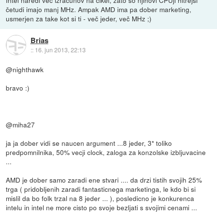
četudi imajo manj MHz. Ampak AMD ima pa dober marketing,
usmerjen za take kot si ti - več jeder, več MHz ;)
Brias
::
16. jun 2013, 22:13
@nighthawk
bravo :)
@miha27
ja ja dober vidi se naucen argument ...8 jeder, 3* toliko
predpomnilnika, 50% vecji clock, zaloga za konzolske izbljuvacine
...
AMD je dober samo zaradi ene stvari .... da drzi tistih svojih 25%
trga ( pridobljenih zaradi fantasticnega marketinga, le kdo bi si
mislil da bo folk trzal na 8 jeder ... ), posledicno je konkurenca
intelu in intel ne more cisto po svoje bezljati s svojimi cenami ...