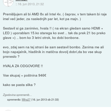
::
16. jun 2013, 21:32
Premišljujem ali bi AMD 8x ali Intel 4x. ( čeprav, v tem takem bi raje
imel več jeder, za naslednjih par let, kot pa majn. )
Sestavil si ga zanimivo, hvala !! ( na ekran gledam samo HDMI +
LED ) uporablam 15.ko starega ko svet .. tak da prek 21 bo preko
glave =) .. bom ko 3 letni otrok, ko dobi bonbone.
evo, zdaj sem na tej strani še sam sestavil bombo. Zanima me ali
bojo napajalnik, hladilnik in matična dovolj dobri,da bo vse skup
preneslo ?
HVALA ZA ODGOVORE !!
Vse skupaj + poštnina 946€
kako se pasta slika ?
Zgodovina sprememb…
spremenilo:
Miha27
(
16. jun 2013 ob 21:33
)