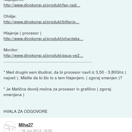
http://www.dinokomp.si/produkt/fsp-raid...
Ohišje:
http://www.dinokomp.si/produkt/bitfenix...
Hlajenje ( procesor )
http://www.dinokomp.si/produkt/phanteks...
Monitor:
http://www.dinokomp.si/produkt/asus-ve2...
...........................................................................
* Med drugim sem študiral, da bi procesor navil iz 3,50 - 3,80Ghz (
največ ). Mislite da bi šlo to s tem hlajenjem, ( zgoraj omenjen )?
* Je Matična dovolj močna za procesor in grafično ( zgoraj
omenjana )
HVALA ZA ODGOVORE
Miha27
::
16. jun 2013, 19:35