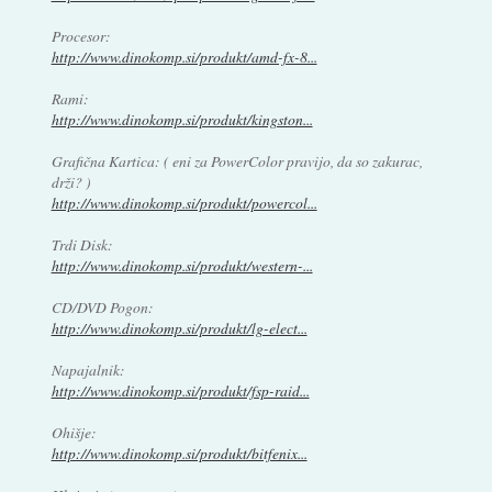
Procesor:
http://www.dinokomp.si/produkt/amd-fx-8...
Rami:
http://www.dinokomp.si/produkt/kingston...
Grafična Kartica: ( eni za PowerColor pravijo, da so zakurac,
drži? )
http://www.dinokomp.si/produkt/powercol...
Trdi Disk:
http://www.dinokomp.si/produkt/western-...
CD/DVD Pogon:
http://www.dinokomp.si/produkt/lg-elect...
Napajalnik:
http://www.dinokomp.si/produkt/fsp-raid...
Ohišje:
http://www.dinokomp.si/produkt/bitfenix...