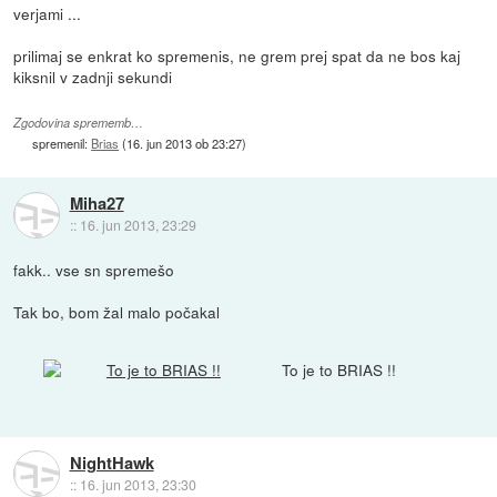
verjami ...
prilimaj se enkrat ko spremenis, ne grem prej spat da ne bos kaj
kiksnil v zadnji sekundi
Zgodovina sprememb…
spremenil:
Brias
(
16. jun 2013 ob 23:27
)
Miha27
::
16. jun 2013, 23:29
fakk.. vse sn spremešo
Tak bo, bom žal malo počakal
To je to BRIAS !!
NightHawk
::
16. jun 2013, 23:30