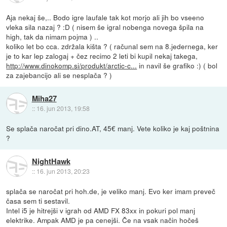
Aja nekaj še,.. Bodo igre laufale tak kot morjo ali jih bo vseeno
vleka sila nazaj ? :D ( nisem še igral nobenga novega špila na
high, tak da nimam pojma ) ..
koliko let bo cca. zdržala kišta ? ( računal sem na 8.jedernega, ker
je to kar lep zalogaj + čez recimo 2 leti bi kupil nekaj takega,
http://www.dinokomp.si/produkt/arctic-c...
in navil še grafiko :) ( bol
za zajebancijo ali se nesplača ? )
Miha27
::
16. jun 2013, 19:58
Se splača naročat pri dino.AT, 45€ manj. Vete koliko je kaj poštnina
?
NightHawk
::
16. jun 2013, 20:23
splača se naročat pri hoh.de, je veliko manj. Evo ker imam preveč
časa sem ti sestavil.
Intel i5 je hitrejši v igrah od AMD FX 83xx in pokuri pol manj
elektrike. Ampak AMD je pa cenejši. Če na vsak način hočeš