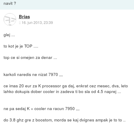
navit ?
Brias
::
16. jun 2013, 23:39
glej ...
to kot je je TOP ....
top ce si omejen za denar ...
karkoli naredis ne nizat 7970 ,,,
ce imas 20 eur za K processor ga daj, enkrat cez mesec, dva, leto
lahko dokupis dober cooler in zadeva ti bo sla od 4.5 naprej ...
ne pa sedaj K + cooler na racun 7950 ,,,
do 3.8 ghz gre z boostom, morda se kaj dvignes ampak je to to ..