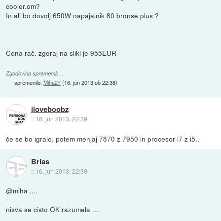
cooler.om?
In ali bo dovolj 650W napajalnik 80 bronse plus ?
Cena rač. zgoraj na sliki je 955EUR
Zgodovina sprememb…
spremenilo:
Miha27
(
16. jun 2013 ob 22:38
)
iloveboobz
::
16. jun 2013, 22:39
če se bo igralo, potem menjaj 7870 z 7950 in procesor i7 z i5..
Brias
::
16. jun 2013, 22:39
@miha ....
nisva se cisto OK razumela ....