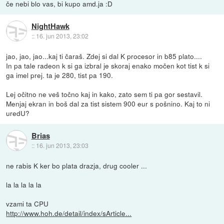
če nebi blo vas, bi kupo amd.ja :D
NightHawk
::
16. jun 2013, 23:02
jao, jao, jao...kaj ti čaraš. Zdej si dal K procesor in b85 plato....
In pa tale radeon k si ga izbral je skoraj enako močen kot tist k si
ga imel prej. ta je 280, tist pa 190.
Lej očitno ne veš točno kaj in kako, zato sem ti pa gor sestavil.
Menjaj ekran in boš dal za tist sistem 900 eur s pošnino. Kaj to ni
uredU?
Brias
::
16. jun 2013, 23:03
ne rabis K ker bo plata drazja, drug cooler ...
la la la la la
vzami ta CPU
http://www.hoh.de/detail/index/sArticle...