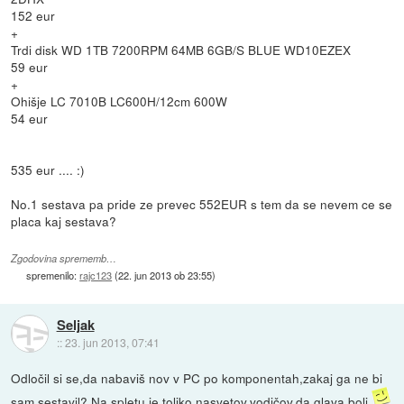
152 eur
+
Trdi disk WD 1TB 7200RPM 64MB 6GB/S BLUE WD10EZEX
59 eur
+
Ohišje LC 7010B LC600H/12cm 600W
54 eur
535 eur .... :)
No.1 sestava pa pride ze prevec 552EUR s tem da se nevem ce se
placa kaj sestava?
Zgodovina sprememb…
spremenilo:
rajc123
(
22. jun 2013 ob 23:55
)
Seljak
::
23. jun 2013, 07:41
Odločil si se,da nabaviš nov v PC po komponentah,zakaj ga ne bi
sam sestavil? Na spletu je toliko nasvetov,vodičov,da glava boli