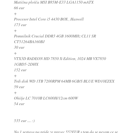
Matična plošča MSI B85M-E33 LGA1150 mATX
66 eur
+
Procesor Intel Core i5 4430 BOX , Haswell
173 eur
+
Pomnilnik Crucial DDR3 4GB 1600MHz CL11 SR
CT51264BA160BJ
30 eur
+
VTX3D RADEON HD 7850 X-Edition, 1024 MB VX7850
1GBD5-2DHX
152 eur
+
Trdi disk WD 1TB 7200RPM 64MB 6GB/S BLUE WD10EZEX
59 eur
+
Ohišje LC 7010B LC600H/12cm 600W
54 eur
535 eur .... :)
No.1 sestava pa pride ze prevec 552EUR s tem da se nevem ce se