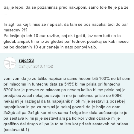
Saj je lepo, da se pozanimaš pred nakupom, samo tole tle je pa že
...
In agt, pa kaj ti niso že napisali, da tam se boš načakal tudi do par
mesecev ?!?
Pa lovljenja teh 10 eur razlike, saj ok i get it, jaz sem tudi na to
gledal, ampak ti na to že gledaš par tednov, počakaj še kak mesec
pa bo dodatnih 10 eur ceneje in nato ponovi vajo.
rajc123
::
24. jun 2013, 14:52
vem vem da je ze toliko napisano samo hocem biti 100% no bil sem
pri mlacomu in funtechu tista za 545€ bi me prisla pri funtechu
570€ kar je prevec za mlacom pa nevem koliko bi me prisla saj je
prodjalec zacel nekaj po svoje in me je nakoncu prislo do 608€
nekaj mi je razlagal da ta napajanik ni ok mi je sestavil z posebej
napajnikom in pa za ram mi je nekaj govoril da je bolje ce dam
2x2gb ali pa 2x4gb ker ni ok samo 1x4gb ker dela počasneje to je
pa sestava ki mi jo je sestavil am pa kolikor vidim oznake mi je
grafično dal drugo ali pa je to ta ista kot pri teh sestavah od briasa
(sestava št.1)