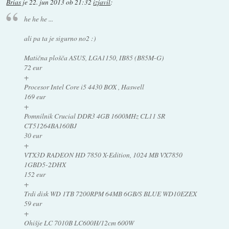
Brias
je
22. jun 2013 ob 21:32
izjavil
:
he he he ...
ali pa ta je sigurno no2 :)
Matična plošča ASUS, LGA1150, IB85 (B85M-G)
72 eur
+
Procesor Intel Core i5 4430 BOX , Haswell
169 eur
+
Pomnilnik Crucial DDR3 4GB 1600MHz CL11 SR
CT51264BA160BJ
30 eur
+
VTX3D RADEON HD 7850 X-Edition, 1024 MB VX7850
1GBD5-2DHX
152 eur
+
Trdi disk WD 1TB 7200RPM 64MB 6GB/S BLUE WD10EZEX
59 eur
+
Ohišje LC 7010B LC600H/12cm 600W