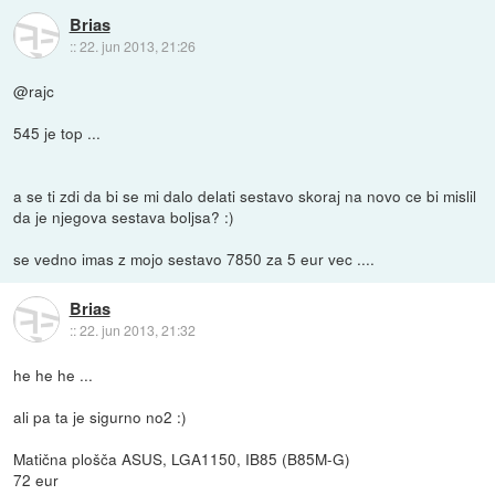
Brias
::
22. jun 2013, 21:26
@rajc
545 je top ...
a se ti zdi da bi se mi dalo delati sestavo skoraj na novo ce bi mislil
da je njegova sestava boljsa? :)
se vedno imas z mojo sestavo 7850 za 5 eur vec ....
Brias
::
22. jun 2013, 21:32
he he he ...
ali pa ta je sigurno no2 :)
Matična plošča ASUS, LGA1150, IB85 (B85M-G)
72 eur