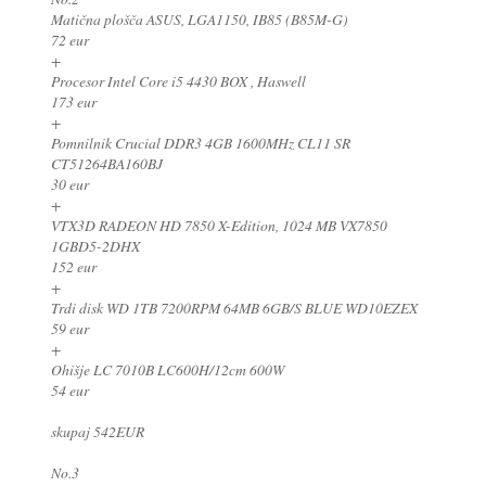
Matična plošča ASUS, LGA1150, IB85 (B85M-G)
72 eur
+
Procesor Intel Core i5 4430 BOX , Haswell
173 eur
+
Pomnilnik Crucial DDR3 4GB 1600MHz CL11 SR
CT51264BA160BJ
30 eur
+
VTX3D RADEON HD 7850 X-Edition, 1024 MB VX7850
1GBD5-2DHX
152 eur
+
Trdi disk WD 1TB 7200RPM 64MB 6GB/S BLUE WD10EZEX
59 eur
+
Ohišje LC 7010B LC600H/12cm 600W
54 eur
skupaj 542EUR
No.3