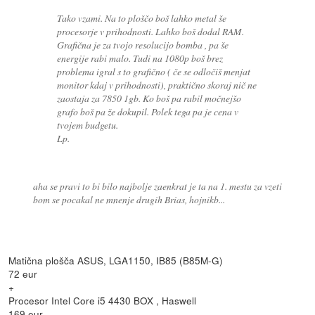
Tako vzami. Na to ploščo boš lahko metal še
procesorje v prihodnosti. Lahko boš dodal RAM.
Grafična je za tvojo resolucijo bomba , pa še
energije rabi malo. Tudi na 1080p boš brez
problema igral s to grafično ( če se odločiš menjat
monitor kdaj v prihodnosti), praktično skoraj nič ne
zaostaja za 7850 1gb. Ko boš pa rabil močnejšo
grafo boš pa že dokupil. Polek tega pa je cena v
tvojem budgetu.
Lp.
aha se pravi to bi bilo najbolje zaenkrat je ta na 1. mestu za vzeti
bom se pocakal ne mnenje drugih Brias, hojnikb...
Matična plošča ASUS, LGA1150, IB85 (B85M-G)
72 eur
+
Procesor Intel Core i5 4430 BOX , Haswell
169 eur