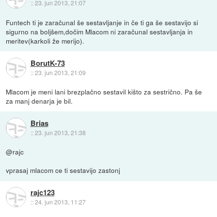
::
23. jun 2013, 21:07
Funtech ti je zaračunal še sestavljanje in če ti ga še sestavijo si
sigurno na boljšem,dočim Mlacom ni zaračunal sestavljanja in
meritev(karkoli že merijo).
BorutK-73
::
23. jun 2013, 21:09
Mlacom je meni lani brezplačno sestavil kišto za sestrično. Pa še
za manj denarja je bil.
Brias
::
23. jun 2013, 21:38
@rajc
vprasaj mlacom ce ti sestavijo zastonj
rajc123
::
24. jun 2013, 11:27