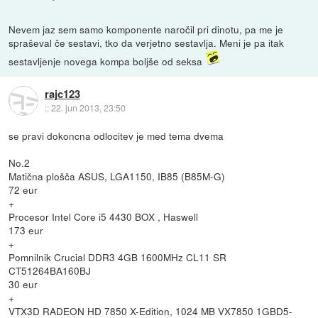
Nevem jaz sem samo komponente naročil pri dinotu, pa me je
spraševal če sestavi, tko da verjetno sestavlja. Meni je pa itak
sestavljenje novega kompa boljše od seksa
rajc123
::
22. jun 2013, 23:50
se pravi dokoncna odlocitev je med tema dvema
No.2
Matična plošča ASUS, LGA1150, IB85 (B85M-G)
72 eur
+
Procesor Intel Core i5 4430 BOX , Haswell
173 eur
+
Pomnilnik Crucial DDR3 4GB 1600MHz CL11 SR
CT51264BA160BJ
30 eur
+
VTX3D RADEON HD 7850 X-Edition, 1024 MB VX7850 1GBD5-