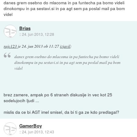
danes grem osebno do mlacoma in pa funtecha pa bomo videli
dinokompu in pa sestavi.si in pa agt sem pa poslal mail pa bom
videl
Brias
::
24. jun 2013, 12:28
rajc123
je
24. jun 2013 ob 11:27
izjavil
:
danes grem osebno do mlacoma in pa funtecha pa bomo videli
dinokompu in pa sestavi.si in pa agt sem pa poslal mail pa bom
videl
brez zamere, ampak po 6 straneh diskusije in vec kot 25
sodelujocih ljudi ...
mislis da ce bi AGT imel smisel, da bi ti ga ze kdo predlagal?
GamerBoy
::
24. jun 2013, 12:43