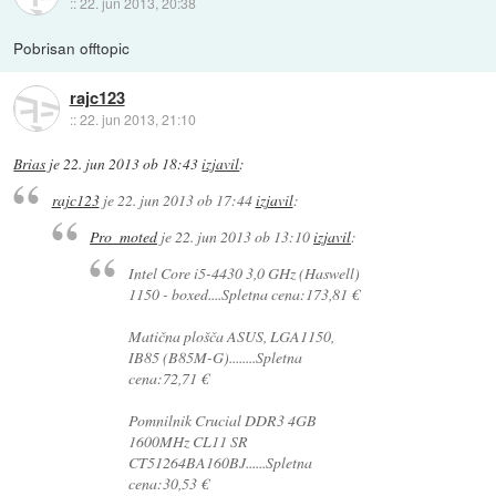
::
22. jun 2013, 20:38
Pobrisan offtopic
rajc123
::
22. jun 2013, 21:10
Brias
je
22. jun 2013 ob 18:43
izjavil
:
rajc123
je
22. jun 2013 ob 17:44
izjavil
:
Pro_moted
je
22. jun 2013 ob 13:10
izjavil
:
Intel Core i5-4430 3,0 GHz (Haswell)
1150 - boxed....Spletna cena:173,81 €
Matična plošča ASUS, LGA1150,
IB85 (B85M-G)........Spletna
cena:72,71 €
Pomnilnik Crucial DDR3 4GB
1600MHz CL11 SR
CT51264BA160BJ......Spletna
cena:30,53 €