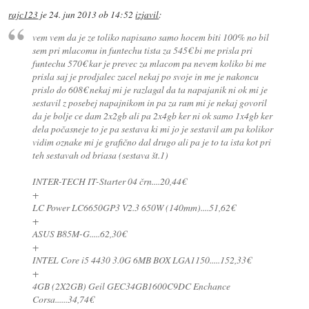
rajc123
je
24. jun 2013 ob 14:52
izjavil
:
vem vem da je ze toliko napisano samo hocem biti 100% no bil
sem pri mlacomu in funtechu tista za 545€ bi me prisla pri
funtechu 570€ kar je prevec za mlacom pa nevem koliko bi me
prisla saj je prodjalec zacel nekaj po svoje in me je nakoncu
prislo do 608€ nekaj mi je razlagal da ta napajanik ni ok mi je
sestavil z posebej napajnikom in pa za ram mi je nekaj govoril
da je bolje ce dam 2x2gb ali pa 2x4gb ker ni ok samo 1x4gb ker
dela počasneje to je pa sestava ki mi jo je sestavil am pa kolikor
vidim oznake mi je grafično dal drugo ali pa je to ta ista kot pri
teh sestavah od briasa (sestava št.1)
INTER-TECH IT-Starter 04 črn....20,44€
+
LC Power LC6650GP3 V2.3 650W (140mm)....51,62€
+
ASUS B85M-G.....62,30€
+
INTEL Core i5 4430 3.0G 6MB BOX LGA1150.....152,33€
+
4GB (2X2GB) Geil GEC34GB1600C9DC Enchance
Corsa......34,74€