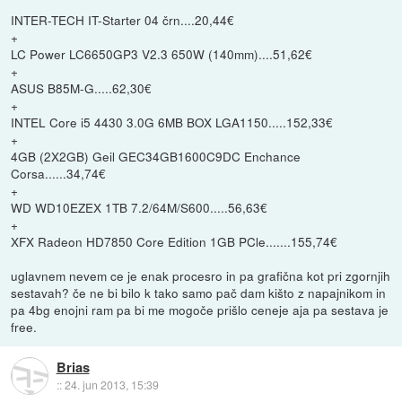
INTER-TECH IT-Starter 04 črn....20,44€
+
LC Power LC6650GP3 V2.3 650W (140mm)....51,62€
+
ASUS B85M-G.....62,30€
+
INTEL Core i5 4430 3.0G 6MB BOX LGA1150.....152,33€
+
4GB (2X2GB) Geil GEC34GB1600C9DC Enchance
Corsa......34,74€
+
WD WD10EZEX 1TB 7.2/64M/S600.....56,63€
+
XFX Radeon HD7850 Core Edition 1GB PCle.......155,74€
uglavnem nevem ce je enak procesro in pa grafična kot pri zgornjih
sestavah? če ne bi bilo k tako samo pač dam kišto z napajnikom in
pa 4bg enojni ram pa bi me mogoče prišlo ceneje aja pa sestava je
free.
Brias
::
24. jun 2013, 15:39