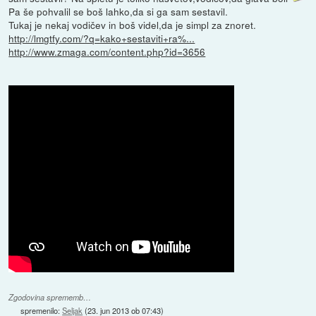
Pa še pohvalil se boš lahko,da si ga sam sestavil.
Tukaj je nekaj vodičev in boš videl,da je simpl za znoret.
http://lmgtfy.com/?q=kako+sestaviti+ra%...
http://www.zmaga.com/content.php?id=3656
Zgodovina sprememb…
spremenilo:
Seljak
(
23. jun 2013 ob 07:43
)