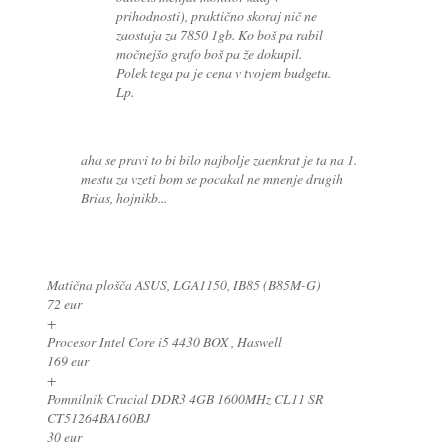
prihodnosti), praktično skoraj nič ne
zaostaja za 7850 1gb. Ko boš pa rabil
močnejšo grafo boš pa že dokupil.
Polek tega pa je cena v tvojem budgetu.
Lp.
aha se pravi to bi bilo najbolje zaenkrat je ta na 1.
mestu za vzeti bom se pocakal ne mnenje drugih
Brias, hojnikb...
Matična plošča ASUS, LGA1150, IB85 (B85M-G)
72 eur
+
Procesor Intel Core i5 4430 BOX , Haswell
169 eur
+
Pomnilnik Crucial DDR3 4GB 1600MHz CL11 SR
CT51264BA160BJ
30 eur