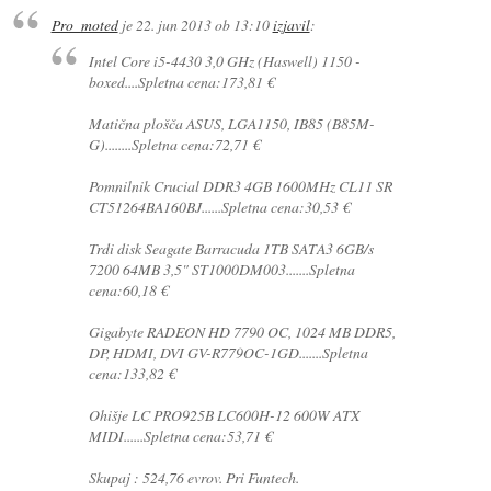
Pro_moted
je
22. jun 2013 ob 13:10
izjavil
:
Intel Core i5-4430 3,0 GHz (Haswell) 1150 -
boxed....Spletna cena:173,81 €
Matična plošča ASUS, LGA1150, IB85 (B85M-
G)........Spletna cena:72,71 €
Pomnilnik Crucial DDR3 4GB 1600MHz CL11 SR
CT51264BA160BJ......Spletna cena:30,53 €
Trdi disk Seagate Barracuda 1TB SATA3 6GB/s
7200 64MB 3,5" ST1000DM003.......Spletna
cena:60,18 €
Gigabyte RADEON HD 7790 OC, 1024 MB DDR5,
DP, HDMI, DVI GV-R779OC-1GD.......Spletna
cena:133,82 €
Ohišje LC PRO925B LC600H-12 600W ATX
MIDI......Spletna cena:53,71 €
Skupaj : 524,76 evrov. Pri Funtech.