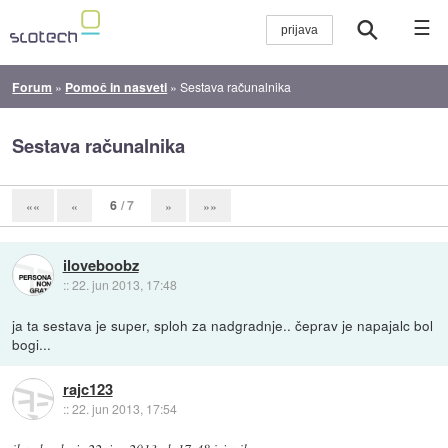
☰
Forum
»
Pomoč in nasveti
»
Sestava računalnika
Sestava računalnika
6
/ 7
««
«
»
»»
iloveboobz
::
22. jun 2013, 17:48
ja ta sestava je super, sploh za nadgradnje.. čeprav je napajalc bol
bogi...
rajc123
::
22. jun 2013, 17:54