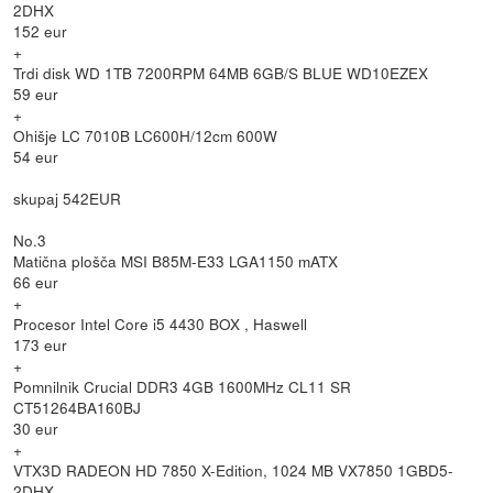
2DHX
152 eur
+
Trdi disk WD 1TB 7200RPM 64MB 6GB/S BLUE WD10EZEX
59 eur
+
Ohišje LC 7010B LC600H/12cm 600W
54 eur
skupaj 542EUR
No.3
Matična plošča MSI B85M-E33 LGA1150 mATX
66 eur
+
Procesor Intel Core i5 4430 BOX , Haswell
173 eur
+
Pomnilnik Crucial DDR3 4GB 1600MHz CL11 SR
CT51264BA160BJ
30 eur
+
VTX3D RADEON HD 7850 X-Edition, 1024 MB VX7850 1GBD5-
2DHX