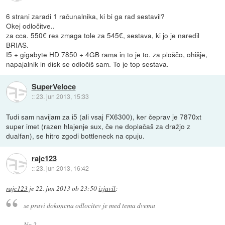
6 strani zaradi 1 računalnika, ki bi ga rad sestavil?
Okej odločitve..
za cca. 550€ res zmaga tole za 545€, sestava, ki jo je naredil
BRIAS.
I5 + gigabyte HD 7850 + 4GB rama in to je to. za ploščo, ohišje,
napajalnik in disk se odločiš sam. To je top sestava.
SuperVeloce
::
23. jun 2013, 15:33
Tudi sam navijam za i5 (ali vsaj FX6300), ker čeprav je 7870xt
super imet (razen hlajenje sux, če ne doplačaš za dražjo z
dualfan), se hitro zgodi bottleneck na cpuju.
rajc123
::
23. jun 2013, 16:42
rajc123
je
22. jun 2013 ob 23:50
izjavil
:
se pravi dokoncna odlocitev je med tema dvema
No.2