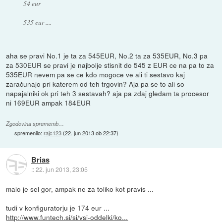
54 eur
535 eur ....
aha se pravi No.1 je ta za 545EUR, No.2 ta za 535EUR, No.3 pa
za 530EUR se pravi je najbolje stisnit do 545 z EUR ce na pa to za
535EUR nevem pa se ce kdo mogoce ve ali ti sestavo kaj
zaračunajo pri katerem od teh trgovin? Aja pa se to ali so
napajalniki ok pri teh 3 sestavah? aja pa zdaj gledam ta procesor
ni 169EUR ampak 184EUR
Zgodovina sprememb…
spremenilo:
rajc123
(
22. jun 2013 ob 22:37
)
Brias
::
22. jun 2013, 23:05
malo je sel gor, ampak ne za toliko kot pravis ...
tudi v konfiguratorju je 174 eur ...
http://www.funtech.si/si/vsi-oddelki/ko...