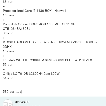
66 eur
+
Procesor Intel Core i5 4430 BOX , Haswell
169 eur
+
Pomnilnik Crucial DDR3 4GB 1600MHz CL11 SR
CT51264BA160BJ
30 eur
+
VTX3D RADEON HD 7850 X-Edition, 1024 MB VX7850 1GBD5-
2DHX
152 eur
+
Trdi disk WD 1TB 7200RPM 64MB 6GB/S BLUE WD10EZEX
59 eur
+
Ohišje LC 7010B LC600H/12cm 600W
54 eur
530 eur .... :)
dzinks63