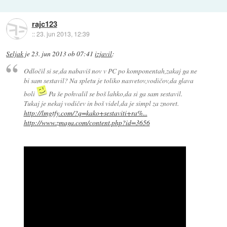
rajc123
::
23. jun 2013, 12:39
Seljak
je
23. jun 2013 ob 07:41
izjavil
:
Odločil si se,da nabaviš nov v PC po komponentah,zakaj ga ne
bi sam sestavil? Na spletu je toliko nasvetov,vodičov,da glava
boli
Pa še pohvalil se boš lahko,da si ga sam sestavil.
Tukaj je nekaj vodičev in boš videl,da je simpl za znoret.
http://lmgtfy.com/?q=kako+sestaviti+ra%...
http://www.zmaga.com/content.php?id=3656