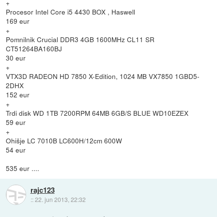
+
Procesor Intel Core i5 4430 BOX , Haswell
169 eur
+
Pomnilnik Crucial DDR3 4GB 1600MHz CL11 SR
CT51264BA160BJ
30 eur
+
VTX3D RADEON HD 7850 X-Edition, 1024 MB VX7850 1GBD5-
2DHX
152 eur
+
Trdi disk WD 1TB 7200RPM 64MB 6GB/S BLUE WD10EZEX
59 eur
+
Ohišje LC 7010B LC600H/12cm 600W
54 eur
535 eur ....
rajc123
::
22. jun 2013, 22:32