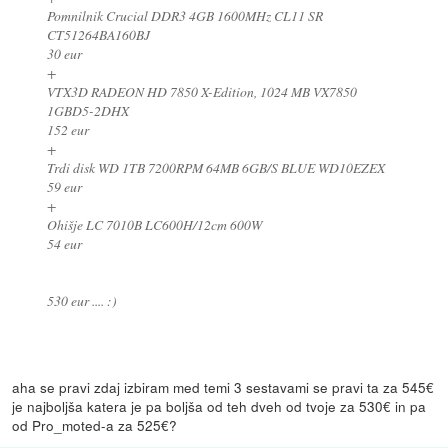
Pomnilnik Crucial DDR3 4GB 1600MHz CL11 SR
CT51264BA160BJ
30 eur
+
VTX3D RADEON HD 7850 X-Edition, 1024 MB VX7850
1GBD5-2DHX
152 eur
+
Trdi disk WD 1TB 7200RPM 64MB 6GB/S BLUE WD10EZEX
59 eur
+
Ohišje LC 7010B LC600H/12cm 600W
54 eur
530 eur .... :)
aha se pravi zdaj izbiram med temi 3 sestavami se pravi ta za 545€
je najboljša katera je pa boljša od teh dveh od tvoje za 530€ in pa
od Pro_moted-a za 525€?