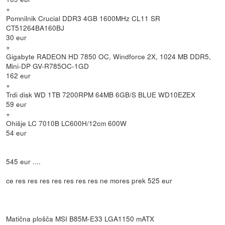
+
Pomnilnik Crucial DDR3 4GB 1600MHz CL11 SR
CT51264BA160BJ
30 eur
+
Gigabyte RADEON HD 7850 OC, Windforce 2X, 1024 MB DDR5,
Mini-DP GV-R785OC-1GD
162 eur
+
Trdi disk WD 1TB 7200RPM 64MB 6GB/S BLUE WD10EZEX
59 eur
+
Ohišje LC 7010B LC600H/12cm 600W
54 eur
545 eur ....
ce res res res res res res res ne mores prek 525 eur
Matična plošča MSI B85M-E33 LGA1150 mATX