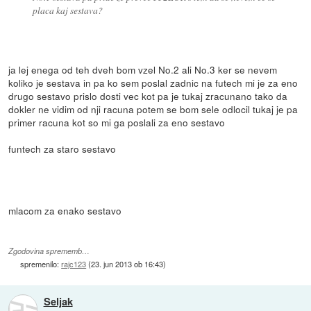
placa kaj sestava?
ja lej enega od teh dveh bom vzel No.2 ali No.3 ker se nevem
koliko je sestava in pa ko sem poslal zadnic na futech mi je za eno
drugo sestavo prislo dosti vec kot pa je tukaj zracunano tako da
dokler ne vidim od nji racuna potem se bom sele odlocil tukaj je pa
primer racuna kot so mi ga poslali za eno sestavo
funtech za staro sestavo
mlacom za enako sestavo
Zgodovina sprememb…
spremenilo:
rajc123
(
23. jun 2013 ob 16:43
)
Seljak