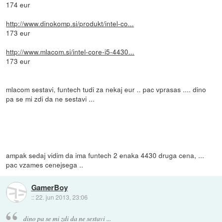
174 eur
http://www.dinokomp.si/produkt/intel-co...
173 eur
http://www.mlacom.si/intel-core-i5-4430...
173 eur
mlacom sestavi, funtech tudi za nekaj eur .. pac vprasas .... dino
pa se mi zdi da ne sestavi ...
ampak sedaj vidim da ima funtech 2 enaka 4430 druga cena, ...
pac vzames cenejsega ..
GamerBoy
::
22. jun 2013, 23:06
dino pa se mi zdi da ne sestavi ...