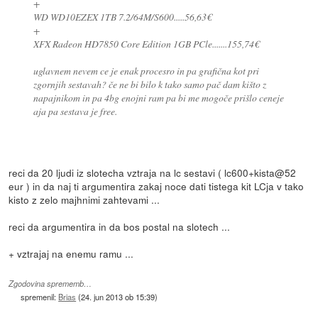
+
WD WD10EZEX 1TB 7.2/64M/S600.....56,63€
+
XFX Radeon HD7850 Core Edition 1GB PCle.......155,74€
uglavnem nevem ce je enak procesro in pa grafična kot pri
zgornjih sestavah? če ne bi bilo k tako samo pač dam kišto z
napajnikom in pa 4bg enojni ram pa bi me mogoče prišlo ceneje
aja pa sestava je free.
reci da 20 ljudi iz slotecha vztraja na lc sestavi ( lc600+kista@52
eur ) in da naj ti argumentira zakaj noce dati tistega kit LCja v tako
kisto z zelo majhnimi zahtevami ...
reci da argumentira in da bos postal na slotech ...
+ vztrajaj na enemu ramu ...
Zgodovina sprememb…
spremenil:
Brias
(
24. jun 2013 ob 15:39
)