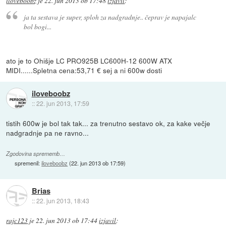
iloveboobz
je
22. jun 2013 ob 17:48
izjavil
:
ja ta sestava je super, sploh za nadgradnje.. čeprav je napajalc
bol bogi...
ato je to Ohišje LC PRO925B LC600H-12 600W ATX
MIDI......Spletna cena:53,71 € sej a ni 600w dosti
iloveboobz
::
22. jun 2013, 17:59
tistih 600w je bol tak tak... za trenutno sestavo ok, za kake večje
nadgradnje pa ne ravno...
Zgodovina sprememb…
spremenil:
iloveboobz
(
22. jun 2013 ob 17:59
)
Brias
::
22. jun 2013, 18:43
rajc123
je
22. jun 2013 ob 17:44
izjavil
: