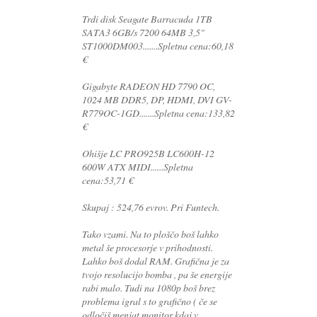
Trdi disk Seagate Barracuda 1TB
SATA3 6GB/s 7200 64MB 3,5"
ST1000DM003.......Spletna cena:60,18
€
Gigabyte RADEON HD 7790 OC,
1024 MB DDR5, DP, HDMI, DVI GV-
R779OC-1GD.......Spletna cena:133,82
€
Ohišje LC PRO925B LC600H-12
600W ATX MIDI......Spletna
cena:53,71 €
Skupaj : 524,76 evrov. Pri Funtech.
Tako vzami. Na to ploščo boš lahko
metal še procesorje v prihodnosti.
Lahko boš dodal RAM. Grafična je za
tvojo resolucijo bomba , pa še energije
rabi malo. Tudi na 1080p boš brez
problema igral s to grafično ( če se
odločiš menjat monitor kdaj v