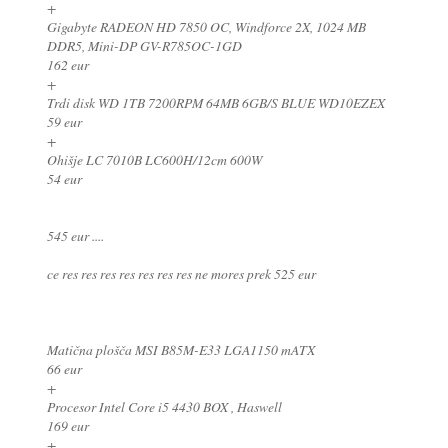
+
Gigabyte RADEON HD 7850 OC, Windforce 2X, 1024 MB
DDR5, Mini-DP GV-R785OC-1GD
162 eur
+
Trdi disk WD 1TB 7200RPM 64MB 6GB/S BLUE WD10EZEX
59 eur
+
Ohišje LC 7010B LC600H/12cm 600W
54 eur
545 eur ....
ce res res res res res res res ne mores prek 525 eur
Matična plošča MSI B85M-E33 LGA1150 mATX
66 eur
+
Procesor Intel Core i5 4430 BOX , Haswell
169 eur
+